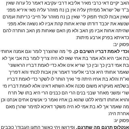
האב יקיים דאי כרבי מאיר אליבא דרבי עקיבא דאמר כל ערוה שאין
ב"ד של ישראל ממיתין עליה אין בן נח מוזהר עליה מאי איריא מפני
שאין אבות לכותי תפוק לי' שאין בן נח מוזהר על חייבי כריתות ועמרם
שנשא את יוכבד דודתו שהיא אחות קהת אביו לא נשאה אלא מפני
שהיתה אחות אביו מן האב ולא מן האם שאחות מן האב הותרה להם
כדאיתא בפרק ארבע מיתות:
פסוק
יב
:
וכדי לאמת דבריו השיבם כן.
פי' מה שהוצרך לומר וגם אמנה אחותי
בת אבי היא ולא אמר בת אחי שאז לא היה צריך לומר בת אבי אך לא
בת אמי דבין כך ובין כך שריא אינו אלא כדי לאמת דבריו הראשוני'
שאמר אחותי היא וכרבי אליעזר דאמר אין אבות לכותי והא דפריך
וא"ת והלא בת אחיו היתה פי' ואיך הותר לו לשקר כדי לאמת דבריו
בשלמא מעיקרא משום סכנה אלא השתא דאינו אלא לאמת דבריו מי
שרי ומשני מאחר שבני בנים הרי הם כבנים הרי היא בתו של תרח
והויא אחותו דומיא ללוט שהוא בן אחיו ואמר כי אנשים אחים אנחנו וכן
מה שאמר אך לא בת אמי לא היה משקר דאיכא למימר שהרן מאם
אחרת היה:
פסוק
יג
:
אנקלוס תרגם מה שתרגם.
ופירושו ויהי כאשר התעו העבודו' כוכבים