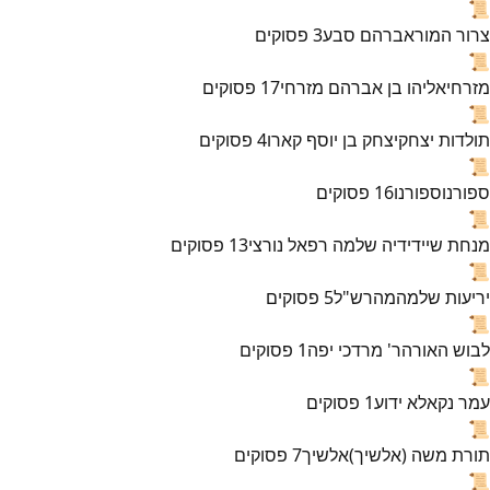
📜
צרור המור
אברהם סבע
3
פסוקים
📜
מזרחי
אליהו בן אברהם מזרחי
17
פסוקים
📜
תולדות יצחק
יצחק בן יוסף קארו
4
פסוקים
📜
ספורנו
ספורנו
16
פסוקים
📜
מנחת שי
ידידיה שלמה רפאל נורצי
13
פסוקים
📜
יריעות שלמה
מהרש"ל
5
פסוקים
📜
לבוש האורה
ר' מרדכי יפה
1
פסוקים
📜
עמר נקא
לא ידוע
1
פסוקים
📜
תורת משה (אלשיך)
אלשיך
7
פסוקים
📜