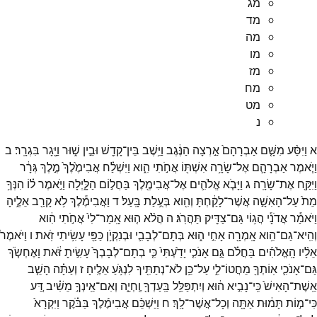
מג
מד
מה
מו
מז
מח
מט
נ
א
וַיִּסַּ֨ע
מִשָּׁ֤ם
אַבְרָהָם֙
אַ֣רְצָה
הַנֶּ֔גֶב
וַיֵּ֥שֶׁב
בֵּין־
קָדֵ֖שׁ
וּבֵ֣ין
שׁ֑וּר
וַיָּ֖גָר
בִּגְרָֽר׃
ב
וַיֹּ֧אמֶר
אַבְרָהָ֛ם
אֶל־
שָׂרָ֥ה
אִשְׁתּ֖וֹ
אֲחֹ֣תִי
הִ֑וא
וַיִּשְׁלַ֗ח
אֲבִימֶ֙לֶךְ֙
מֶ֣לֶךְ
גְּרָ֔ר
וַיִּקַּ֖ח
אֶת־
שָׂרָֽה׃
ג
וַיָּבֹ֧א
אֱלֹהִ֛ים
אֶל־
אֲבִימֶ֖לֶךְ
בַּחֲל֣וֹם
הַלָּ֑יְלָה
וַיֹּ֣אמֶר
ל֗וֹ
הִנְּךָ֥
מֵת֙
עַל־
הָאִשָּׁ֣ה
אֲשֶׁר־
לָקַ֔חְתָּ
וְהִ֖וא
בְּעֻ֥לַת
בָּֽעַל׃
ד
וַאֲבִימֶ֕לֶךְ
לֹ֥א
קָרַ֖ב
אֵלֶ֑יהָ
וַיֹּאמַ֕ר
אֲדֹנָ֕י
הֲג֥וֹי
גַּם־
צַדִּ֖יק
תַּהֲרֹֽג׃
ה
הֲלֹ֨א
ה֤וּא
אָֽמַר־
לִי֙
אֲחֹ֣תִי
הִ֔וא
וְהִֽיא־
גַם־
הִ֥וא
אָֽמְרָ֖ה
אָחִ֣י
ה֑וּא
בְּתָם־
לְבָבִ֛י
וּבְנִקְיֹ֥ן
כַּפַּ֖י
עָשִׂ֥יתִי
זֹֽאת׃
ו
וַיֹּאמֶר֩
אֵלָ֨יו
הָֽאֱלֹהִ֜ים
בַּחֲלֹ֗ם
גַּ֣ם
אָנֹכִ֤י
יָדַ֙עְתִּי֙
כִּ֤י
בְתָם־
לְבָבְךָ֙
עָשִׂ֣יתָ
זֹּ֔את
וָאֶחְשֹׂ֧ךְ
גַּם־
אָנֹכִ֛י
אֽוֹתְךָ֖
מֵחֲטוֹ־
לִ֑י
עַל־
כֵּ֥ן
לֹא־
נְתַתִּ֖יךָ
לִנְגֹּ֥עַ
אֵלֶֽיהָ׃
ז
וְעַתָּ֗ה
הָשֵׁ֤ב
אֵֽשֶׁת־
הָאִישׁ֙
כִּֽי־
נָבִ֣יא
ה֔וּא
וְיִתְפַּלֵּ֥ל
בַּֽעַדְךָ֖
וֶֽחְיֵ֑ה
וְאִם־
אֵֽינְךָ֣
מֵשִׁ֗יב
דַּ֚ע
כִּי־
מ֣וֹת
תָּמ֔וּת
אַתָּ֖ה
וְכָל־
אֲשֶׁר־
לָֽךְ׃
ח
וַיַּשְׁכֵּ֨ם
אֲבִימֶ֜לֶךְ
בַּבֹּ֗קֶר
וַיִּקְרָא֙