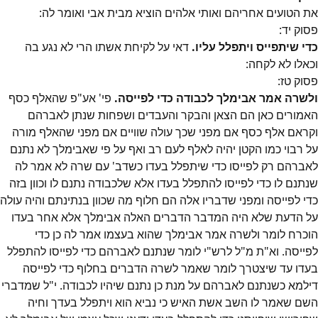
את הטועים אחריהם ואותי אלהים הוציא מבית אבי ואומר לה:
פסוק
יד
:
כדי שיתפייס ויתפלל עליו.
דאי על לקיחת אשתו הרי לא נגע בה
וכאלו לא לקחה:
פסוק
טז
:
ולשרה אמר אבימלך לכבודה כדי לפייסה.
פי' אע"פ שהאלף כסף
האמורים כאן הם הצאן והבקר והעבדים ושפחות שנתן לאברהם
וקראם אלף כסף אם מפני שכך עולה שוויים אם מפני שהאלף מורה
על רבוי כמו הקטן יהיה לאלף לעם רב ואף על פי שאבימלך לא נתנם
לאברהם רק לפייסו כדי שיתפלל בעדו כשדב' עם שרה לא אמר לה
שנתנם לו כדי לפייסו להתפלל בעדו אלא שלכבודה נתנם לו וכוון בזה
כדי לפייסה ומפני שדבריו אלה הם חלוף מה שכוון בנתינתם והיה עולה
על הדעת שלא היה המדבר הדברים האלה אבימלך אלא אחר בעדו
הוכרח לומר ולשרה אמר אבימלך שהוא בעצמו אמר לה כן כדי
לפייסה. וא"ת מ"ל לרש"י לומר שנתנם לאברהם כדי לפייסו להתפלל
בעדו עד שיצטרך לומר שאמר לשרה הדברים בחלוף כדי לפייסה
דילמא כשנתנם לאברהם על מנת כן נתנם שיהיו לכבודה. י"ל שמדברי
השם שאמר לו השב אשת האיש כי נביא הוא ויתפלל בעדך וחיה