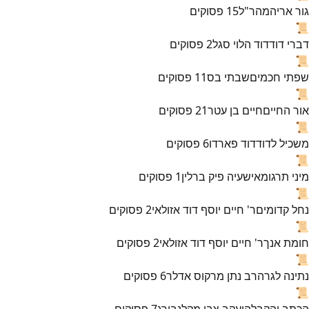
גור אריה
מהר"ל
15
פסוקים
📜
דברי דוד
דוד הלוי סגל
2
פסוקים
📜
שפתי חכמים
שבתי בס
11
פסוקים
📜
אור החיים
חיים בן עטר
21
פסוקים
📜
משכיל לדוד
דוד פארדו
6
פסוקים
📜
מיני תרגומא
ישעיה פיק ברלין
1
פסוקים
📜
נחל קדומים
ר' חיים יוסף דוד אזולאי
2
פסוקים
📜
חומת אנך
ר' חיים יוסף דוד אזולאי
2
פסוקים
📜
נתינה לגר
הרב נתן מרקוס אדלר
6
פסוקים
📜
הכתב והקבלה
יעקב צבי מקלנבורג
7
פסוקים