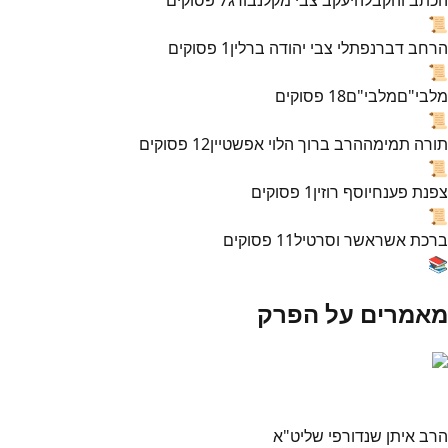
📜
הרחב דבר
נפתלי צבי יהודה ברלין
1
פסוקים
📜
מלבי"ם
מלבי"ם
18
פסוקים
📜
תורה תמימה
הרב ברוך הלוי אפשטיין
12
פסוקים
📜
צפנת פענח
יוסף רוזין
1
פסוקים
📜
ברכת אשר
אשר וסרטיל
11
פסוקים
📚
מאמרים על הפרק
הרב איתן שנדורפי שליט"א