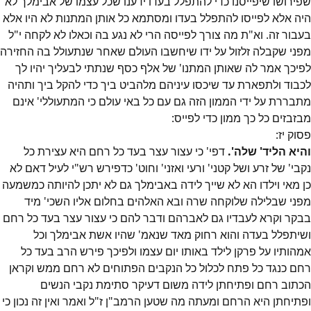
שפירושו שיפייסנו כדי להתפלל בעדו ידענו שכל עצמו של אבימלך לא
היה אלא לפייסו להתפלל בעדו ומסתמא כל אותן המתנות לא היו אלא
בעבור זה. וא"ת מה צורך לפייסה הרי לא נגע בה וכאלו לא לקחה י"ל
מפני שקבלה זלזול על ידו שיחשבו העולם שאחר שנתעולל בה החזירה
לפיכך אמר לה שאותן המתנו' של אלף כסף שנתתי לבעליך יהיו לך
לכבוד ולתפארת עד שיכסו עיניהם מלהביט ביך כדי להקל ביך ותהיה
מתבררת על ידי הממון הזה גם עם כל באי עולם כי המתעוללי' אינם
מבזבזים כל כך ממון כדי לפייס:
פסוק
יז
:
והיא הליד' שלה'.
דפי' כי עצור עצר בעד כל רחם היא עצירת כל
נקבי' של זרע ושל קטני' ורעי ואזני' וחוט' כדפירש רש"י לעיל דאם לא
כן מאי וילדו הא לא שייך לידה באבימלך גם לא יתכן להיותה כמשמעה
מפני שבלילה שלוקחה שרה ובא האלהים בחלום אליו השכי' מיד
בבקר וקרא לעבדיו גם לאברהם ודבר להם כי עצור עצר בעד כל רחם
ושיתפלל בעדה והוא רחוק מאד שנאמ' שהיו אשת אבימלך וכל
אמהותיו על פרקן לילד באותו יום עצמו ולפיכך פירש הרב בעד כל
רחם כנגד כל פתח לכלול כל הנקבים הפתוחים לא רחם ממש וקראן
הכתוב רחם ופתיחתן לידה משום דעיקר סתימת נקבי הנשים
ופתיחתן היא הרחם ומעתה מה שטען הרמב"ן ז"ל ואמר ואין זה נכון כי