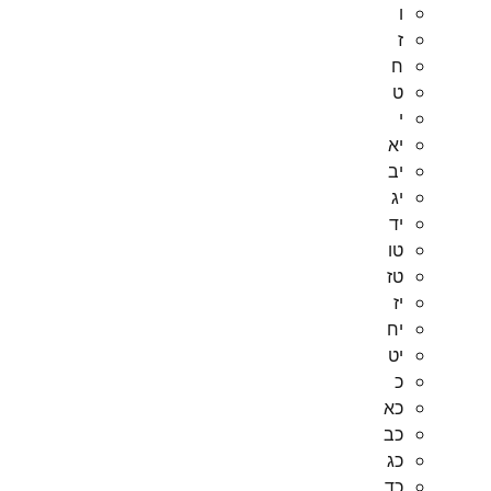
ו
ז
ח
ט
י
יא
יב
יג
יד
טו
טז
יז
יח
יט
כ
כא
כב
כג
כד