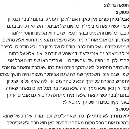
חטאה גדולה:
פסוק
ו
:
אבל נקיון כפים אין כאן.
דאם לא כן ידעתי כי בתום לבבך ובנקיון
כפיך עשית זאת מיבעי ליה כלשונו של אבימלך השתא דכתיב בתם
לבבך כלשונו והשמיט ובנקיון כפיך שגם הוא מלשונו והוסיף לומר
ואחשוך גם אנכי אותך לומר שלא מעצמו נמנע מן החטא אלא מהשם
שמנעו למדנו שעל תום לבבו הודה לו ועל נקיון כפיו לא הודה לו ולפיכך
צ"ל שמאמר גם אנכי ידעתי דמשמע שהודה לו אינו אלא על בתום
לבבי ולכן יהי' הוי"ו של ואחשוך כוי"ו ועבדיך באו שפירושו אבל אני
חשכתיך מחטא לי לא שממך היתה זאת כמו שאמרת ומאמר גם אנכי
שפי' שגם אנכי חשכתיך שמורה שגם אבימלך מעצמו היה חושך עצמו
יתפרש בהכרח על דרך הבא ליטהר מסייעין ליה שאף על פי שנקיון
כפי' אין כאן שלא ממך היה שלא נגעת בה מכל מקום מאחר שאתה
בתם לבבך עשית זאת שלא דמית מתחלה לחטוא גם אנכי סייעתיך
בענין נקיון כפים וחשכתיך מחטא לי:
פסוק
ו
:
לא נתתיך לא נתתי לך כח.
שאף ע"פ שהכנוי מורה על הפעול שהוא
במקום אותך מכל מקום מאחר שהפעול כאן הוא הכח ולא אבימלך