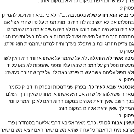
צריך לפרש הכנוי פה במקום לך ולא במקום אותך:
פסוק
ז
:
כי נביא הוא ויודע שלא נגעת בה.
ב"ר לא כי נביא הוא ויכול להמיתך
בתפלתו אם לא תשיבנה לו ויהיה כי מות תמות על פיו שהרי אפי' אם
לא היה נביא היה השם הורגו אם לא היה משיב אותה כמו שאמר לו
מתחלה הנך מת על האשה אשר לקחת והיא בעולת בעל והשיבו הגוי
גם צדיק תהרוג וכתיב ויתפלל בעדך וחיה למדנו שהממית הוא זולתו:
פסוק
ט
:
מכה אשר לא הורגלה.
לא על שאמר על אשתו אחותי היא דאין לשון
מעשים נופל רק על המכות שבאו עליו ומפני שהמכות לא באו על ידו
ולא תפול עליהם אשר עשית פירש באת לנו על ידך שהגורם כעושה:
פסוק
יא
:
אכסנאי שבא לעיר כו'.
בפרק שני דמכות ובפרק ח' דב"ק כלומר
מאחר ששאלוהו על שרה אם היא אשתו או אחותו שאין דרך העולם
בכך חשב שאין יראת אלהים במקום ההוא דאם לא כן יאמר לו ומי
הגיד לך שאין יראת אלהים במקום הזה:
פסוק
יב
:
שאין אבות לכותי.
כרבי מאיר אליבא דרבי אליעזר בסנהדרין פר'
ארבע מיתות דאמר כל ערוה שהיא משום שאר האם יוציא משום שאר