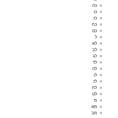
כה
כו
כז
כח
כט
ל
לא
לב
לג
לד
לה
לו
לז
לח
לט
מ
מא
מב