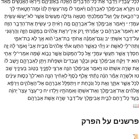
לְכָל־
עֲבָדָ֔יו
וַיְדַבֵּ֛ר
אֶת־
כָּל־
הַדְּבָרִ֥ים
הָאֵ֖לֶּה
בְּאָזְנֵיהֶ֑ם
וַיִּֽירְא֥וּ
הָאֲנָשִׁ֖ים
מְאֹֽד׃
ט
וַיִּקְרָ֨א
אֲבִימֶ֜לֶךְ
לְאַבְרָהָ֗ם
וַיֹּ֨אמֶר
ל֜וֹ
מֶֽה־
עָשִׂ֤יתָ
לָּ֙נוּ֙
וּמֶֽה־
חָטָ֣אתִי
לָ֔ךְ
כִּֽי־
הֵבֵ֧אתָ
עָלַ֛י
וְעַל־
מַמְלַכְתִּ֖י
חֲטָאָ֣ה
גְדֹלָ֑ה
מַעֲשִׂים֙
אֲשֶׁ֣ר
לֹא־
יֵֽעָשׂ֔וּ
עָשִׂ֖יתָ
עִמָּדִֽי׃
י
וַיֹּ֥אמֶר
אֲבִימֶ֖לֶךְ
אֶל־
אַבְרָהָ֑ם
מָ֣ה
רָאִ֔יתָ
כִּ֥י
עָשִׂ֖יתָ
אֶת־
הַדָּבָ֥ר
הַזֶּֽה׃
יא
וַיֹּ֙אמֶר֙
אַבְרָהָ֔ם
כִּ֣י
אָמַ֗רְתִּי
רַ֚ק
אֵין־
יִרְאַ֣ת
אֱלֹהִ֔ים
בַּמָּק֖וֹם
הַזֶּ֑ה
וַהֲרָג֖וּנִי
עַל־
דְּבַ֥ר
אִשְׁתִּֽי׃
יב
וְגַם־
אָמְנָ֗ה
אֲחֹתִ֤י
בַת־
אָבִי֙
הִ֔וא
אַ֖ךְ
לֹ֣א
בַת־
אִמִּ֑י
וַתְּהִי־
לִ֖י
לְאִשָּֽׁה׃
יג
וַיְהִ֞י
כַּאֲשֶׁ֧ר
הִתְע֣וּ
אֹתִ֗י
אֱלֹהִים֮
מִבֵּ֣ית
אָבִי֒
וָאֹמַ֣ר
לָ֔הּ
זֶ֣ה
חַסְדֵּ֔ךְ
אֲשֶׁ֥ר
תַּעֲשִׂ֖י
עִמָּדִ֑י
אֶ֤ל
כָּל־
הַמָּקוֹם֙
אֲשֶׁ֣ר
נָב֣וֹא
שָׁ֔מָּה
אִמְרִי־
לִ֖י
אָחִ֥י
הֽוּא׃
יד
וַיִּקַּ֨ח
אֲבִימֶ֜לֶךְ
צֹ֣אן
וּבָקָ֗ר
וַעֲבָדִים֙
וּשְׁפָחֹ֔ת
וַיִּתֵּ֖ן
לְאַבְרָהָ֑ם
וַיָּ֣שֶׁב
ל֔וֹ
אֵ֖ת
שָׂרָ֥ה
אִשְׁתּֽוֹ׃
טו
וַיֹּ֣אמֶר
אֲבִימֶ֔לֶךְ
הִנֵּ֥ה
אַרְצִ֖י
לְפָנֶ֑יךָ
בַּטּ֥וֹב
בְּעֵינֶ֖יךָ
שֵֽׁב׃
טז
וּלְשָׂרָ֣ה
אָמַ֗ר
הִנֵּ֨ה
נָתַ֜תִּי
אֶ֤לֶף
כֶּ֙סֶף֙
לְאָחִ֔יךְ
הִנֵּ֤ה
הוּא־
לָךְ֙
כְּס֣וּת
עֵינַ֔יִם
לְכֹ֖ל
אֲשֶׁ֣ר
אִתָּ֑ךְ
וְאֵ֥ת
כֹּ֖ל
וְנֹכָֽחַת׃
יז
וַיִּתְפַּלֵּ֥ל
אַבְרָהָ֖ם
אֶל־
הָאֱלֹהִ֑ים
וַיִּרְפָּ֨א
אֱלֹהִ֜ים
אֶת־
אֲבִימֶ֧לֶךְ
וְאֶת־
אִשְׁתּ֛וֹ
וְאַמְהֹתָ֖יו
וַיֵּלֵֽדוּ׃
יח
כִּֽי־
עָצֹ֤ר
עָצַר֙
יְהוָ֔ה
בְּעַ֥ד
כָּל־
רֶ֖חֶם
לְבֵ֣ית
אֲבִימֶ֑לֶךְ
עַל־
דְּבַ֥ר
שָׂרָ֖ה
אֵ֥שֶׁת
אַבְרָהָֽם׃
📖
פרשנים על הפרק
📜