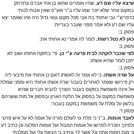
שיצא עליו שם רע.
שהיו אומרים שהוא בן אחי אברם ונתרחק
במקום אחר שלא יזכר שמו עליו ב"ר ואע"פ שאין אבות לכותי
כדפרש"י גבי אחותי בת אבי מכל מקום גנאי גדול היה וזהו שאמר יצא
עליו שם רע ולא אמר מפני שעבר בעריות:
פסוק
ב
:
כאן לא נטל רשות.
לומר לה אמרי נא אחותי את:
פסוק
ב
:
לפי שכבר לוקחה לבית פרעה ע"י כן.
פי' בחזקת אחותו ושוב לא
יתכן לומר שהיא אשתו:
פסוק
ב
:
על שרה אשתו.
כי לא אמר זה לאשתו דאם כן אחותי את מיבעי ליה
רק פירושו שאמר לאחרים בעבור שרה אשתו אחותי היא ומפני שמלת
אל אינה משמשת במקום בעבור הוצרך להביא חברים שהיא
משמשת במקום על בפסוק אל הלקח הארון ובפסוק אל מות ששניהם
בלשון על ומלת על משמשת במקום בעבור:
פסוק
ד
:
לאבד אומות.
ב"ר כי מלת גוי לעולם מורה על אומה לא על איש פרטי
ולפיכך הוכרח לפרשו על אומות המבול ועל אומות הפלגה וכן כתיב דע
כי מות תמות אתה וכל אשר לך וכתיב כי הבאת עלי ועל ממלכתי