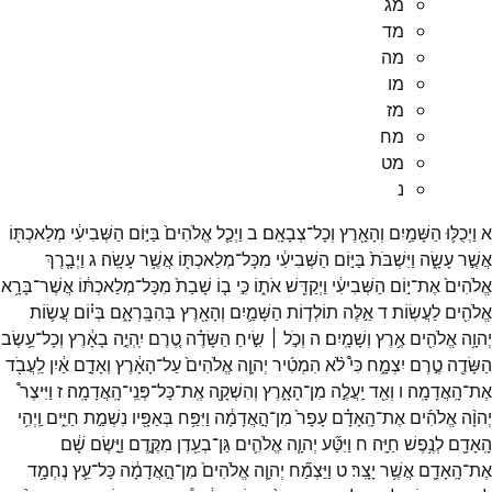
מג
מד
מה
מו
מז
מח
מט
נ
א
וַיְכֻלּ֛וּ
הַשָּׁמַ֥יִם
וְהָאָ֖רֶץ
וְכָל־
צְבָאָֽם׃
ב
וַיְכַ֤ל
אֱלֹהִים֙
בַּיּ֣וֹם
הַשְּׁבִיעִ֔י
מְלַאכְתּ֖וֹ
אֲשֶׁ֣ר
עָשָׂ֑ה
וַיִּשְׁבֹּת֙
בַּיּ֣וֹם
הַשְּׁבִיעִ֔י
מִכָּל־
מְלַאכְתּ֖וֹ
אֲשֶׁ֥ר
עָשָֽׂה׃
ג
וַיְבָ֤רֶךְ
אֱלֹהִים֙
אֶת־
י֣וֹם
הַשְּׁבִיעִ֔י
וַיְקַדֵּ֖שׁ
אֹת֑וֹ
כִּ֣י
ב֤וֹ
שָׁבַת֙
מִכָּל־
מְלַאכְתּ֔וֹ
אֲשֶׁר־
בָּרָ֥א
אֱלֹהִ֖ים
לַעֲשֽׂוֹת׃
ד
אֵ֣לֶּה
תוֹלְד֧וֹת
הַשָּׁמַ֛יִם
וְהָאָ֖רֶץ
בְּהִבָּֽרְאָ֑ם
בְּי֗וֹם
עֲשׂ֛וֹת
יְהוָ֥ה
אֱלֹהִ֖ים
אֶ֥רֶץ
וְשָׁמָֽיִם׃
ה
וְכֹ֣ל ׀
שִׂ֣יחַ
הַשָּׂדֶ֗ה
טֶ֚רֶם
יִֽהְיֶ֣ה
בָאָ֔רֶץ
וְכָל־
עֵ֥שֶׂב
הַשָּׂדֶ֖ה
טֶ֣רֶם
יִצְמָ֑ח
כִּי֩
לֹ֨א
הִמְטִ֜יר
יְהוָ֤ה
אֱלֹהִים֙
עַל־
הָאָ֔רֶץ
וְאָדָ֣ם
אַ֔יִן
לַֽעֲבֹ֖ד
אֶת־
הָֽאֲדָמָֽה׃
ו
וְאֵ֖ד
יַֽעֲלֶ֣ה
מִן־
הָאָ֑רֶץ
וְהִשְׁקָ֖ה
אֶֽת־
כָּל־
פְּנֵֽי־
הָֽאֲדָמָֽה׃
ז
וַיִּיצֶר֩
יְהוָ֨ה
אֱלֹהִ֜ים
אֶת־
הָֽאָדָ֗ם
עָפָר֙
מִן־
הָ֣אֲדָמָ֔ה
וַיִּפַּ֥ח
בְּאַפָּ֖יו
נִשְׁמַ֣ת
חַיִּ֑ים
וַֽיְהִ֥י
הָֽאָדָ֖ם
לְנֶ֥פֶשׁ
חַיָּֽה׃
ח
וַיִּטַּ֞ע
יְהוָ֧ה
אֱלֹהִ֛ים
גַּן־
בְעֵ֖דֶן
מִקֶּ֑דֶם
וַיָּ֣שֶׂם
שָׁ֔ם
אֶת־
הָֽאָדָ֖ם
אֲשֶׁ֥ר
יָצָֽר׃
ט
וַיַּצְמַ֞ח
יְהוָ֤ה
אֱלֹהִים֙
מִן־
הָ֣אֲדָמָ֔ה
כָּל־
עֵ֛ץ
נֶחְמָ֥ד