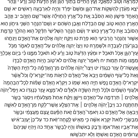
לְמַרְאֶ֖ה
וְט֣וֹב
לְמַאֲכָ֑ל
וְעֵ֤ץ
הַֽחַיִּים֙
בְּת֣וֹךְ
הַגָּ֔ן
וְעֵ֕ץ
הַדַּ֖עַת
ט֥וֹב
וָרָֽע׃
י
וְנָהָר֙
יֹצֵ֣א
מֵעֵ֔דֶן
לְהַשְׁק֖וֹת
אֶת־
הַגָּ֑ן
וּמִשָּׁם֙
יִפָּרֵ֔ד
וְהָיָ֖ה
לְאַרְבָּעָ֥ה
רָאשִֽׁים׃
יא
שֵׁ֥ם
הָֽאֶחָ֖ד
פִּישׁ֑וֹן
ה֣וּא
הַסֹּבֵ֗ב
אֵ֚ת
כָּל־
אֶ֣רֶץ
הַֽחֲוִילָ֔ה
אֲשֶׁר־
שָׁ֖ם
הַזָּהָֽב׃
יב
וּֽזֲהַ֛ב
הָאָ֥רֶץ
הַהִ֖וא
ט֑וֹב
שָׁ֥ם
הַבְּדֹ֖לַח
וְאֶ֥בֶן
הַשֹּֽׁהַם׃
יג
וְשֵֽׁם־
הַנָּהָ֥ר
הַשֵּׁנִ֖י
גִּיח֑וֹן
ה֣וּא
הַסּוֹבֵ֔ב
אֵ֖ת
כָּל־
אֶ֥רֶץ
כּֽוּשׁ׃
יד
וְשֵׁ֨ם
הַנָּהָ֤ר
הַשְּׁלִישִׁי֙
חִדֶּ֔קֶל
ה֥וּא
הַֽהֹלֵ֖ךְ
קִדְמַ֣ת
אַשּׁ֑וּר
וְהַנָּהָ֥ר
הָֽרְבִיעִ֖י
ה֥וּא
פְרָֽת׃
טו
וַיִּקַּ֛ח
יְהוָ֥ה
אֱלֹהִ֖ים
אֶת־
הָֽאָדָ֑ם
וַיַּנִּחֵ֣הוּ
בְגַן־
עֵ֔דֶן
לְעָבְדָ֖הּ
וּלְשָׁמְרָֽהּ׃
טז
וַיְצַו֙
יְהוָ֣ה
אֱלֹהִ֔ים
עַל־
הָֽאָדָ֖ם
לֵאמֹ֑ר
מִכֹּ֥ל
עֵֽץ־
הַגָּ֖ן
אָכֹ֥ל
תֹּאכֵֽל׃
יז
וּמֵעֵ֗ץ
הַדַּ֙עַת֙
ט֣וֹב
וָרָ֔ע
לֹ֥א
תֹאכַ֖ל
מִמֶּ֑נּוּ
כִּ֗י
בְּי֛וֹם
אֲכָלְךָ֥
מִמֶּ֖נּוּ
מ֥וֹת
תָּמֽוּת׃
יח
וַיֹּ֙אמֶר֙
יְהוָ֣ה
אֱלֹהִ֔ים
לֹא־
ט֛וֹב
הֱי֥וֹת
הָֽאָדָ֖ם
לְבַדּ֑וֹ
אֶֽעֱשֶׂהּ־
לּ֥וֹ
עֵ֖זֶר
כְּנֶגְדּֽוֹ׃
יט
וַיִּצֶר֩
יְהוָ֨ה
אֱלֹהִ֜ים
מִן־
הָֽאֲדָמָ֗ה
כָּל־
חַיַּ֤ת
הַשָּׂדֶה֙
וְאֵת֙
כָּל־
ע֣וֹף
הַשָּׁמַ֔יִם
וַיָּבֵא֙
אֶל־
הָ֣אָדָ֔ם
לִרְא֖וֹת
מַה־
יִּקְרָא־
ל֑וֹ
וְכֹל֩
אֲשֶׁ֨ר
יִקְרָא־
ל֧וֹ
הָֽאָדָ֛ם
נֶ֥פֶשׁ
חַיָּ֖ה
ה֥וּא
שְׁמֽוֹ׃
כ
וַיִּקְרָ֨א
הָֽאָדָ֜ם
שֵׁמ֗וֹת
לְכָל־
הַבְּהֵמָה֙
וּלְע֣וֹף
הַשָּׁמַ֔יִם
וּלְכֹ֖ל
חַיַּ֣ת
הַשָּׂדֶ֑ה
וּלְאָדָ֕ם
לֹֽא־
מָצָ֥א
עֵ֖זֶר
כְּנֶגְדּֽוֹ׃
כא
וַיַּפֵּל֩
יְהוָ֨ה
אֱלֹהִ֧ים ׀
תַּרְדֵּמָ֛ה
עַל־
הָאָדָ֖ם
וַיִּישָׁ֑ן
וַיִּקַּ֗ח
אַחַת֙
מִצַּלְעֹתָ֔יו
וַיִּסְגֹּ֥ר
בָּשָׂ֖ר
תַּחְתֶּֽנָּה׃
כב
וַיִּבֶן֩
יְהוָ֨ה
אֱלֹהִ֧ים ׀
אֶֽת־
הַצֵּלָ֛ע
אֲשֶׁר־
לָקַ֥ח
מִן־
הָֽאָדָ֖ם
לְאִשָּׁ֑ה
וַיְבִאֶ֖הָ
אֶל־
הָֽאָדָֽם׃
כג
וַיֹּאמֶר֮
הָֽאָדָם֒
זֹ֣את
הַפַּ֗עַם
עֶ֚צֶם
מֵֽעֲצָמַ֔י
וּבָשָׂ֖ר
מִבְּשָׂרִ֑י
לְזֹאת֙
יִקָּרֵ֣א
אִשָּׁ֔ה
כִּ֥י
מֵאִ֖ישׁ
לֻֽקֳחָה־
זֹּֽאת׃
כד
עַל־
כֵּן֙
יַֽעֲזָב־
אִ֔ישׁ
אֶת־
אָבִ֖יו
וְאֶת־
אִמּ֑וֹ
וְדָבַ֣ק
בְּאִשְׁתּ֔וֹ
וְהָי֖וּ
לְבָשָׂ֥ר
אֶחָֽד׃
כה
וַיִּֽהְי֤וּ
שְׁנֵיהֶם֙
עֲרוּמִּ֔ים
הָֽאָדָ֖ם
וְאִשְׁתּ֑וֹ
וְלֹ֖א
יִתְבֹּשָֽׁשׁוּ׃