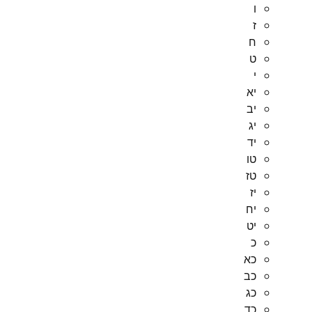
ו
ז
ח
ט
י
יא
יב
יג
יד
טו
טז
יז
יח
יט
כ
כא
כב
כג
כד