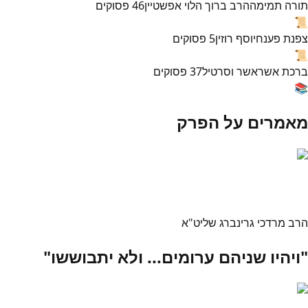
תורה תמימה
הרב ברוך הלוי אפשטיין
46
פסוקים
📜
צפנת פענח
יוסף רוזין
5
פסוקים
📜
ברכת אשר
אשר וסרטיל
37
פסוקים
📚
מאמרים על הפרק
הרב מרדכי גרינברג שליט"א
"ויהיו שניהם ערומים... ולא יתבוששו"