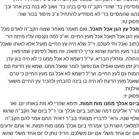
מסיימין בד' שהרי הקב"ה סיים בנינו בד' ושוב לא בנה בנין אחר וכך
נהגו שהמסיים בד' לא מסתייע להתחיל ע"כ מיסוד בכור שור:
פסוק
טז
:
מכל עץ הגן אכל תאכל.
ואם תאמר מאחר שצוה הקב"ה לאדם מכל
עץ הגן אכל תאכל אכל מעץ החיים. וא"כ למה נקנסה עליו מיתה הרי
כתוב ואכל וחי לעולם. וי"ל שלא היה עץ החיים מועיל אלא לאותו שאכל
כבר מעץ הדעת שהוא צריך לרפואה. וזה משל לסימנין שמרפאין
החולה. ומחלין הבריא. עי"ל דשמא לא אכל ממנו כי לא היה בגן עדן
רק זמן מועט ואפילו אם נפשך לומר שאכל ממנו. שמא עץ הדעת סם
המות גם לעץ החיים. ועי"ל דשמא לא אכל גם מעץ החיים כי טרם
שאכל מעץ הדעת לא היה בו בינה להבחין ולהכיר עץ החיים משאר
אילנות:
פסוק
יז
:
ביום אכלך ממנו מות תמות.
תימא שהרי לא מת באותו יום. ואו'
הר"ר אליקים דמה שכתוב ביום אכלך וכו' ר"ל ביום של הקב"ה שהוא
אלף שנה. וראי' לדבריו מצאתי בב"ר דאית' התם אמר להם הקב"ה
למלאכי השרת כך אמרתי ביום אכלך ממנו מות תמות. אי אתם יודעים
אם יום אחד משלי אם יום משלכם. הריני נותן לו יום אחד משלי שהוא