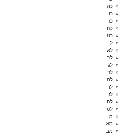
כה
כו
כז
כח
כט
ל
לא
לב
לג
לד
לה
לו
לז
לח
לט
מ
מא
מב