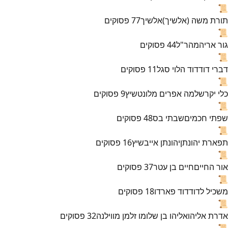
📜
תורת משה (אלשיך)
אלשיך
77
פסוקים
📜
גור אריה
מהר"ל
44
פסוקים
📜
דברי דוד
דוד הלוי סגל
11
פסוקים
📜
כלי יקר
שלמה אפרים מלונטשיץ
9
פסוקים
📜
שפתי חכמים
שבתי בס
48
פסוקים
📜
תפארת יהונתן
יהונתן אייבשיץ
16
פסוקים
📜
אור החיים
חיים בן עטר
37
פסוקים
📜
משכיל לדוד
דוד פארדו
18
פסוקים
📜
אדרת אליהו
אליהו בן שלומו זלמן מווילנה
32
פסוקים
📜