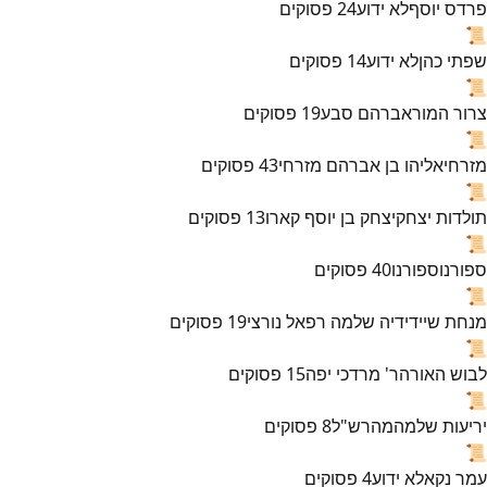
פרדס יוסף
לא ידוע
24
פסוקים
📜
שפתי כהן
לא ידוע
14
פסוקים
📜
צרור המור
אברהם סבע
19
פסוקים
📜
מזרחי
אליהו בן אברהם מזרחי
43
פסוקים
📜
תולדות יצחק
יצחק בן יוסף קארו
13
פסוקים
📜
ספורנו
ספורנו
40
פסוקים
📜
מנחת שי
ידידיה שלמה רפאל נורצי
19
פסוקים
📜
לבוש האורה
ר' מרדכי יפה
15
פסוקים
📜
יריעות שלמה
מהרש"ל
8
פסוקים
📜
עמר נקא
לא ידוע
4
פסוקים