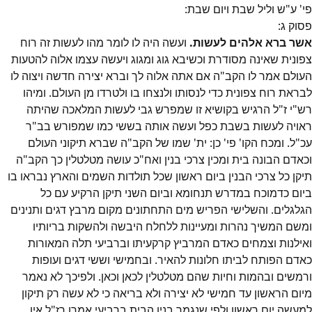
פי' ע"ש וליל שבת ויום שבת:
פסוק
ג
:
אשר ברא אלהים לעשות.
ועשה היה לו לומר מהו לעשות זה רוח
צפונית שאינה מסודרת וכשיבא גוג ומגוג ויעשה עצמו אלוה להטעות
העולם אמר לו הקב"ה אם אתה אלוה לך וברא יצירה חדשה ויצוה לו
לבראת רוח צפונית כדי לנסותו ולנצחו בו ולטרדו מן העולם. ומיהו
רש"י ז"ל הרגיש בקושיא זו שמפרש גבי לעשות המלאכה שהיתה
ראויה לעשות בשבת כפל ועשה אותה בששי כמו שמפורש בב"ר
עכ"ל. ומכח הקו' פי' כן: ית' שמו של הקב"ה שברא תיקוני העולם
וכאדם הבונה בית ומכין צרכי בנין ואח"כ עושה מטלטלין כך הקב"ה
תיקן כל צרכי הבנין ביום ראשון שכל תולדות השמים והארץ נבראו בו
ביום כדמוכח במדרש תנחומא וביום השני תיקן הרקיע עם כל
הגלגלים. והשלישי הפריש מים התחתונים מקום מרבץ דגים ותנינים
ומשם המשיך נהרות ומעיינות ללחלח היבשה ולהשקות בריותיו
ואילנות וצמחים כאדם המרביץ קרקעיתו וברביעי תלה המאורות
כאדם הפותח לביתו חלונות להאיר. ובחמישי וששי דגים ועופות
ורמשים ובהמות וחיות שהם מטלטלין לכאן וכאן. ולפיכך לא נאמר
מיום הראשון עד חמישי לא יצירה ולא בריאה כי לא עשה רק תיקון
למעשה יום ראשון ולפי שנגמר בנין הבית ברביעי אמרו רז"ל אין