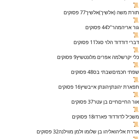
📜
תורת משה (אלשיך)
אלשיך
77
פסוקים
📜
גור אריה
מהר"ל
44
פסוקים
📜
דברי דוד
דוד הלוי סגל
11
פסוקים
📜
כלי יקר
שלמה אפרים מלונטשיץ
9
פסוקים
📜
שפתי חכמים
שבתי בס
48
פסוקים
📜
תפארת יהונתן
יהונתן אייבשיץ
16
פסוקים
📜
אור החיים
חיים בן עטר
37
פסוקים
📜
משכיל לדוד
דוד פארדו
18
פסוקים
📜
אדרת אליהו
אליהו בן שלומו זלמן מווילנה
32
פסוקים
📜