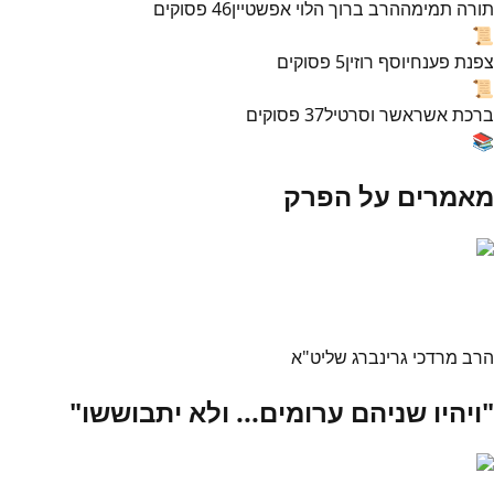
תורה תמימה
הרב ברוך הלוי אפשטיין
46
פסוקים
📜
צפנת פענח
יוסף רוזין
5
פסוקים
📜
ברכת אשר
אשר וסרטיל
37
פסוקים
📚
מאמרים על הפרק
הרב מרדכי גרינברג שליט"א
"ויהיו שניהם ערומים... ולא יתבוששו"