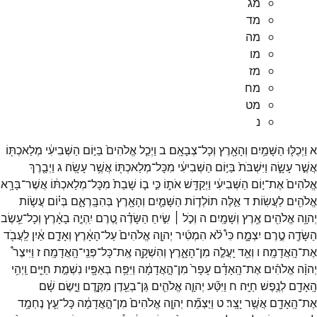
מג
מד
מה
מו
מז
מח
מט
נ
א
וַיְכֻלּ֛וּ
הַשָּׁמַ֥יִם
וְהָאָ֖רֶץ
וְכָל־
צְבָאָֽם׃
ב
וַיְכַ֤ל
אֱלֹהִים֙
בַּיּ֣וֹם
הַשְּׁבִיעִ֔י
מְלַאכְתּ֖וֹ
אֲשֶׁ֣ר
עָשָׂ֑ה
וַיִּשְׁבֹּת֙
בַּיּ֣וֹם
הַשְּׁבִיעִ֔י
מִכָּל־
מְלַאכְתּ֖וֹ
אֲשֶׁ֥ר
עָשָֽׂה׃
ג
וַיְבָ֤רֶךְ
אֱלֹהִים֙
אֶת־
י֣וֹם
הַשְּׁבִיעִ֔י
וַיְקַדֵּ֖שׁ
אֹת֑וֹ
כִּ֣י
ב֤וֹ
שָׁבַת֙
מִכָּל־
מְלַאכְתּ֔וֹ
אֲשֶׁר־
בָּרָ֥א
אֱלֹהִ֖ים
לַעֲשֽׂוֹת׃
ד
אֵ֣לֶּה
תוֹלְד֧וֹת
הַשָּׁמַ֛יִם
וְהָאָ֖רֶץ
בְּהִבָּֽרְאָ֑ם
בְּי֗וֹם
עֲשׂ֛וֹת
יְהוָ֥ה
אֱלֹהִ֖ים
אֶ֥רֶץ
וְשָׁמָֽיִם׃
ה
וְכֹ֣ל ׀
שִׂ֣יחַ
הַשָּׂדֶ֗ה
טֶ֚רֶם
יִֽהְיֶ֣ה
בָאָ֔רֶץ
וְכָל־
עֵ֥שֶׂב
הַשָּׂדֶ֖ה
טֶ֣רֶם
יִצְמָ֑ח
כִּי֩
לֹ֨א
הִמְטִ֜יר
יְהוָ֤ה
אֱלֹהִים֙
עַל־
הָאָ֔רֶץ
וְאָדָ֣ם
אַ֔יִן
לַֽעֲבֹ֖ד
אֶת־
הָֽאֲדָמָֽה׃
ו
וְאֵ֖ד
יַֽעֲלֶ֣ה
מִן־
הָאָ֑רֶץ
וְהִשְׁקָ֖ה
אֶֽת־
כָּל־
פְּנֵֽי־
הָֽאֲדָמָֽה׃
ז
וַיִּיצֶר֩
יְהוָ֨ה
אֱלֹהִ֜ים
אֶת־
הָֽאָדָ֗ם
עָפָר֙
מִן־
הָ֣אֲדָמָ֔ה
וַיִּפַּ֥ח
בְּאַפָּ֖יו
נִשְׁמַ֣ת
חַיִּ֑ים
וַֽיְהִ֥י
הָֽאָדָ֖ם
לְנֶ֥פֶשׁ
חַיָּֽה׃
ח
וַיִּטַּ֞ע
יְהוָ֧ה
אֱלֹהִ֛ים
גַּן־
בְעֵ֖דֶן
מִקֶּ֑דֶם
וַיָּ֣שֶׂם
שָׁ֔ם
אֶת־
הָֽאָדָ֖ם
אֲשֶׁ֥ר
יָצָֽר׃
ט
וַיַּצְמַ֞ח
יְהוָ֤ה
אֱלֹהִים֙
מִן־
הָ֣אֲדָמָ֔ה
כָּל־
עֵ֛ץ
נֶחְמָ֥ד