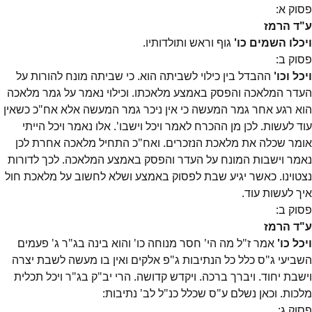
פסוק
א
:
ע"ד הרמז
ויכלו השמים כו'
גוף וראש ותולדותיו.
פסוק
ב
:
ויכל וכו'
ההבדל בין כילוי לשביתה הוא. כי שביתה מונח להורות על
העדר המלאכה והפסק באמצע מלאכתו. וכילוי נאמר על גמר מלאכה
הוא רגע אחר גמר המעשה כי אין ניכר גמר המעשה אלא אח"כ כשאין
עוד לעשות. לכן מן ההכרח לאמר ויכל וישבו'. אלו נאמר ויכל הייתי
אומר שכלה את מלאכת הנזכרים. ואח"כ התחיל מלאכה אחרת לכן
נאמר וישבות המונח על העדר והפסק באמצע המלאכה. לכך לדורות
נצטוינו. כאשר יגיע שבת לפסוק באמצע ושלא לחשוב על מלאכת חול
איך לעשות עוד.
פסוק
ב
:
ע"ד הרמז
ויכל כו'
אמר ז"ל מה הי' חסר מנוחה כו' והוא בינה בג"ר ג' פעמים
השביעי ג"ס כלל כל הנתיבות ג"פ אלקים ואין בו מעשה לשבת יצרה
וישבת יחוד. ויברך ברכה. ויקדש קדושה. הרי יב"ק בג"ר ויכל תכלית
מלכות. וכאן נשלם ע"ס שכלל כנ"ל לב' נתיבות:
פסוק
ג
: