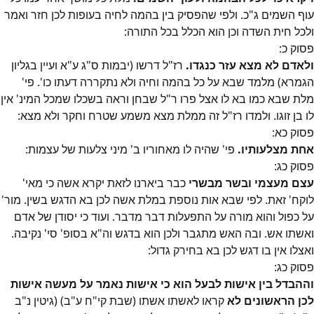
עוף השמים ג"כ. ולפי שהפסיק בין בהמה לחיה בעופות לכן חזר ואמר
ולכל חית השדה וכן הוא הכלל בכל התורה:
פסוק
כ
:
ולאדם לא מצא עזר כנגדו.
רז"ל דרשו (יבמות ס"ג ע"א ועיין בגליון
הגמרא) מלמד שבא על כל בהמה וחיה ולא נתקררה דעתו כו'. פי'
מלת שבא כמו בא לו אצל פרו ר"ל שבחן וראה בשכלו שמכל המינ' אין
לו בן זוגו. ולמדו רז"ל זה ממלת מצא משמע שטרח וחקר ולא מצא:
פסוק
כא
:
אחת מצלעותיו.
פי' שהיה לו מאחוריו ב' מיני צלעות של עצמות:
פסוק
כג
:
עצם מעצמי ובשר מבשרי
כבר ביארנו לזאת יקרא אשה כי מאי'
לוקח' זאת. לפי שבא אות נוספת במלת אשה לכן בא הדגש בשין. מור'
על כפול והוא מורה על התפעלות דבר מדבר. ועוד כי יסודן של אדם
ואשתו אש. ובה האש מתגבר ולכן הוא בדגש וה"א בסופ' סי' נקיבה.
ואצלו אין בו דגש לכן בא בחירק גדול:
פסוק
כג
:
וההבדל בין אישות לבעל הוא כי אישות נאמר על מעשה אישות
לכן הראשונים לא
קראו לאשתו אשתו (שבת קי"ח ע"ב) (גיטין נ"ב