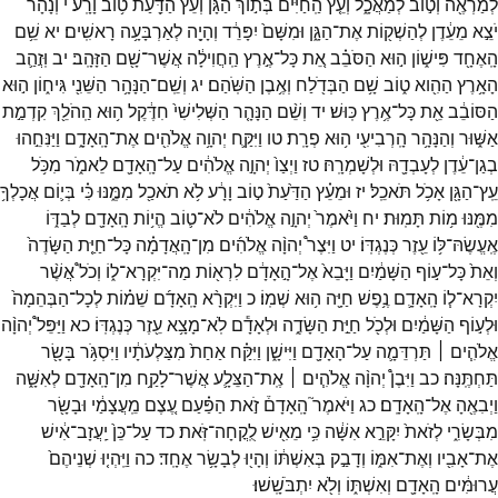
לְמַרְאֶ֖ה
וְט֣וֹב
לְמַאֲכָ֑ל
וְעֵ֤ץ
הַֽחַיִּים֙
בְּת֣וֹךְ
הַגָּ֔ן
וְעֵ֕ץ
הַדַּ֖עַת
ט֥וֹב
וָרָֽע׃
י
וְנָהָר֙
יֹצֵ֣א
מֵעֵ֔דֶן
לְהַשְׁק֖וֹת
אֶת־
הַגָּ֑ן
וּמִשָּׁם֙
יִפָּרֵ֔ד
וְהָיָ֖ה
לְאַרְבָּעָ֥ה
רָאשִֽׁים׃
יא
שֵׁ֥ם
הָֽאֶחָ֖ד
פִּישׁ֑וֹן
ה֣וּא
הַסֹּבֵ֗ב
אֵ֚ת
כָּל־
אֶ֣רֶץ
הַֽחֲוִילָ֔ה
אֲשֶׁר־
שָׁ֖ם
הַזָּהָֽב׃
יב
וּֽזֲהַ֛ב
הָאָ֥רֶץ
הַהִ֖וא
ט֑וֹב
שָׁ֥ם
הַבְּדֹ֖לַח
וְאֶ֥בֶן
הַשֹּֽׁהַם׃
יג
וְשֵֽׁם־
הַנָּהָ֥ר
הַשֵּׁנִ֖י
גִּיח֑וֹן
ה֣וּא
הַסּוֹבֵ֔ב
אֵ֖ת
כָּל־
אֶ֥רֶץ
כּֽוּשׁ׃
יד
וְשֵׁ֨ם
הַנָּהָ֤ר
הַשְּׁלִישִׁי֙
חִדֶּ֔קֶל
ה֥וּא
הַֽהֹלֵ֖ךְ
קִדְמַ֣ת
אַשּׁ֑וּר
וְהַנָּהָ֥ר
הָֽרְבִיעִ֖י
ה֥וּא
פְרָֽת׃
טו
וַיִּקַּ֛ח
יְהוָ֥ה
אֱלֹהִ֖ים
אֶת־
הָֽאָדָ֑ם
וַיַּנִּחֵ֣הוּ
בְגַן־
עֵ֔דֶן
לְעָבְדָ֖הּ
וּלְשָׁמְרָֽהּ׃
טז
וַיְצַו֙
יְהוָ֣ה
אֱלֹהִ֔ים
עַל־
הָֽאָדָ֖ם
לֵאמֹ֑ר
מִכֹּ֥ל
עֵֽץ־
הַגָּ֖ן
אָכֹ֥ל
תֹּאכֵֽל׃
יז
וּמֵעֵ֗ץ
הַדַּ֙עַת֙
ט֣וֹב
וָרָ֔ע
לֹ֥א
תֹאכַ֖ל
מִמֶּ֑נּוּ
כִּ֗י
בְּי֛וֹם
אֲכָלְךָ֥
מִמֶּ֖נּוּ
מ֥וֹת
תָּמֽוּת׃
יח
וַיֹּ֙אמֶר֙
יְהוָ֣ה
אֱלֹהִ֔ים
לֹא־
ט֛וֹב
הֱי֥וֹת
הָֽאָדָ֖ם
לְבַדּ֑וֹ
אֶֽעֱשֶׂהּ־
לּ֥וֹ
עֵ֖זֶר
כְּנֶגְדּֽוֹ׃
יט
וַיִּצֶר֩
יְהוָ֨ה
אֱלֹהִ֜ים
מִן־
הָֽאֲדָמָ֗ה
כָּל־
חַיַּ֤ת
הַשָּׂדֶה֙
וְאֵת֙
כָּל־
ע֣וֹף
הַשָּׁמַ֔יִם
וַיָּבֵא֙
אֶל־
הָ֣אָדָ֔ם
לִרְא֖וֹת
מַה־
יִּקְרָא־
ל֑וֹ
וְכֹל֩
אֲשֶׁ֨ר
יִקְרָא־
ל֧וֹ
הָֽאָדָ֛ם
נֶ֥פֶשׁ
חַיָּ֖ה
ה֥וּא
שְׁמֽוֹ׃
כ
וַיִּקְרָ֨א
הָֽאָדָ֜ם
שֵׁמ֗וֹת
לְכָל־
הַבְּהֵמָה֙
וּלְע֣וֹף
הַשָּׁמַ֔יִם
וּלְכֹ֖ל
חַיַּ֣ת
הַשָּׂדֶ֑ה
וּלְאָדָ֕ם
לֹֽא־
מָצָ֥א
עֵ֖זֶר
כְּנֶגְדּֽוֹ׃
כא
וַיַּפֵּל֩
יְהוָ֨ה
אֱלֹהִ֧ים ׀
תַּרְדֵּמָ֛ה
עַל־
הָאָדָ֖ם
וַיִּישָׁ֑ן
וַיִּקַּ֗ח
אַחַת֙
מִצַּלְעֹתָ֔יו
וַיִּסְגֹּ֥ר
בָּשָׂ֖ר
תַּחְתֶּֽנָּה׃
כב
וַיִּבֶן֩
יְהוָ֨ה
אֱלֹהִ֧ים ׀
אֶֽת־
הַצֵּלָ֛ע
אֲשֶׁר־
לָקַ֥ח
מִן־
הָֽאָדָ֖ם
לְאִשָּׁ֑ה
וַיְבִאֶ֖הָ
אֶל־
הָֽאָדָֽם׃
כג
וַיֹּאמֶר֮
הָֽאָדָם֒
זֹ֣את
הַפַּ֗עַם
עֶ֚צֶם
מֵֽעֲצָמַ֔י
וּבָשָׂ֖ר
מִבְּשָׂרִ֑י
לְזֹאת֙
יִקָּרֵ֣א
אִשָּׁ֔ה
כִּ֥י
מֵאִ֖ישׁ
לֻֽקֳחָה־
זֹּֽאת׃
כד
עַל־
כֵּן֙
יַֽעֲזָב־
אִ֔ישׁ
אֶת־
אָבִ֖יו
וְאֶת־
אִמּ֑וֹ
וְדָבַ֣ק
בְּאִשְׁתּ֔וֹ
וְהָי֖וּ
לְבָשָׂ֥ר
אֶחָֽד׃
כה
וַיִּֽהְי֤וּ
שְׁנֵיהֶם֙
עֲרוּמִּ֔ים
הָֽאָדָ֖ם
וְאִשְׁתּ֑וֹ
וְלֹ֖א
יִתְבֹּשָֽׁשׁוּ׃