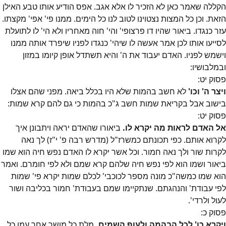
הקללה שאמר כאן לא הזכיר לו אלא אגב. אפס הודיע אותו טבע האילן
הזאת. וכן כל המצות נצטוינו לטוב לנו כל הימים. ממנו פי' אפי' מקצתו.
עזר כנגדו. ביאור שהיו דו פרצופי' והי' חוה מאחריו ולא הי' לו לתועלת
לסייעו אותו לכן אמר אעשה לו שיהי' כנגדו לפניו שיפרד אותה ממנו
וישמש לפניו. האדם יעבוד את ה' והיא תשתדל אופן קיומו במזון
ובמלבושיו:
פסוק
יט
:
ויצר ה' וכו'
לא חשב בהמות שלא היו בכלל ביאה. מפני שהם אצלו
בישוב אבל בקריאת שמות חשב ג"כ בהמות כי גם להם קרא שמות:
פסוק
יט
:
אל האדם לראות מה יקרא לו.
ביאורו שהאדם יראה ויתבונן איך
לקרוא אותם. כפי תכונתם כמשרז"ל (מדרש רבה פ' י"ז) לך נאה
לקרות שור ולך נאה חמור. וכל אשר יקרא לו האדם נפש חיה הוא שמו
ביאור ושמו הוא לפי נפש חיה שלהם קרא שמם ולא לפי חומרם. ואמר
הוא שמו כמשה"כ מונה מספר לכוכבי' לכלם שמות יקרא פי' שמות
לפי עבודת' והנהגתם. שנתקיימו שמם בעבודת' חמור בכליבה ושור
לעול ולרדי'.
פסוק
כ
:
ויקרא כו' לכל הבהמה ולעוף השמים.
מלת כל מושך אחר עמו כל