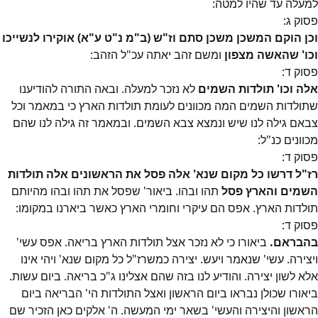
למעלה עד שהיו למטה:
פסוק
ג
:
וכן הוקם המשכן משכן סתם וז"ש (ב"מ נ"ט ע"א) אוקירו לנשייכו
וכו' שהאשה מצפון
ומשם זהב יאתה עכ"ל הזהב:
פסוק
ד
:
אלה וכו' תולדות השמים
לא נזכר למעלה. ובאה התורה להודיענו
שתולדות השמים המה מכוונים לעומת תולדות הארץ כי במאמר וכל
צבאם גילה לנו שיש ונמצא צבא השמים. ובמאמר זה גילה לנו שהם
מכוונים כנ"ל:
פסוק
ד
:
רז"ל דרשו כל מקום שנא' אלה פסל את הראשונים אלה תולדות
השמים והארץ פסל
תהו ובהו. ביאור' שפסל את תהו ובהו מהיותם
תולדות הארץ. אפס הם עיקרי וחומרי הארץ כאשר ביארנו במקומו:
פסוק
ד
:
בהבראם.
ביאורו כי לא נזכר אצל תולדות הארץ בריאה. אפס עשי'
ויצירה. עשי' שנאמר ויעש. יצירה כמשרז"ל כל מקום שנא' ויהי אינו
אלא לשון יצירה. והודיע לנו בזה שהם אצלינו ג"כ בריאה. ביום עשות.
ביאורו שכולן נבראו ביום הראשון ואצל התולדות הי' הבריאה ביום
הראשון והיצירה והעשי' בשאר ימי המעשה. ה' אלקים כאן הזכיר שם