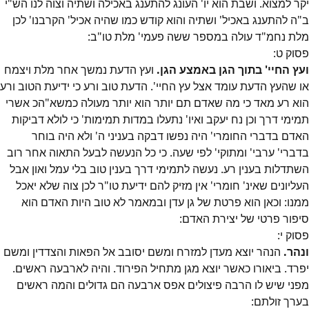
יקר למצוא. ושבת הוא יו' העונג להתענג באכילה ושתיה וצוה לנו הש"י
ב"ה להתענג באכיל' ושתיה והוא קודש כמו שהיה אכיל' הקרבנו' לכן
מלת נחמ"ד עולה במספר ששה פעמי' מלת טו"ב:
פסוק
ט
:
ועץ החיי' בתוך הגן באמצע הגן.
ועץ הדעת נמשך אחר מלת ויצמח
או שהעץ הדעת עומד אצל עץ החיי'. הדעת טוב ורע כי ידיעת הטוב ורע
הוא רע מאד כי מה שאדם תם יותר הוא יותר מעולה כמשא"הכ אשרי
תמימי דרך וכן נח יעקב ואיו' נתעלו במדות תמימות' כי לולא דביקות
האדם בדברי החומרי' היה נפשו דבקה בעניני ה' ולא היה בוחר
בדברי' ערבי' ומתוקי' לפי שעה. כי כל הנעשה לבעל התאוה אחר רוב
השתדלות בענין רע. נעשה לתמימי דרך בענין טוב בלי עמל ואון אבל
העליונים שאינ' חומרי' אין מזיק להם ידיעת טו"ר לכן צוה שלא יאכל
ממנו: וכאן הוא פרטת של גן עדן ובמאמר לא טוב היות האדם הוא
סיפור פרטי של יצירת האדם:
פסוק
י
:
ונהר.
הנהר יוצא מעדן למזרח ומשם יסובב אל הפאות והצדדין ומשם
יפרד. ביאורו כאשר יוצא מגן מתחיל הפירוד. והיה לארבעה ראשים.
מפני שיש לו הרבה פיצולים אפס ארבעה הם גדולים והמה ראשים
בערך זולתם: