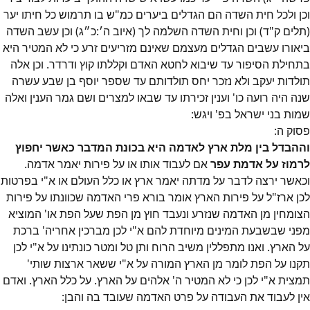
וכן ולכל חית השדה הם הגדלים ביערים כמ"ש בו תרמוש כל חיתו יער
(תלים ק"ד) וכן וחית השדה השלמה לך (איוב ה׳:כ״ג) וכן עשב השדה
ביאורו עשבים הגדלים מעצמם שאינם מזריעים זרע כי לא המטיר היא
בתחילת הסיפור עד שיבוא לחטא האדם וקללתו קוץ ודרדר. וכן אלה
תולדות יעקב ולא נזכר יחס תולדותם עד שספר יוסף בן שבע עשרה
שנה היה רועה כו' וענין זכירתו עד שבאו למצרים ושם גמר הענין ואלה
שמות בני ישראל בפ' ויגש:
פסוק
ה
:
וההבדל בין מלת ארץ לאדמה היא בכונת המדבר כאשר יחפוץ
לרמוז על אדמת עפר
אם לעבוד אותו או על פירות יאמר אדמה.
וכאשר ירצה לדבר על מדתה יאמר ארץ או כלל העולם או א"י בפרטות
לכן ארז"ל על פירות הארץ אומר בורא פרי האדמה שכוונתו על פירות
הצומחין מן האדמה שנזרע ונעבד חוץ מן הפת שעל הפת או' המוציא
מפני שבשבעת המינים מיוחדת להם א"י לכן מברכין אחריה' ברכת
על הארץ. ואנו מתפללין משיב הרוח ותן טל ומטר כונתינו על א"י לכן
תקנו על הפת לומר מן הארץ המורה על א"י ששאר ארצות שותי'
תמצית א"י לכן כי לא המטיר ה' אלהים על הארץ. על כלל הארץ. ואדם
אין לעבוד את העבודה על פרט האדמה שעובד בה והבן: