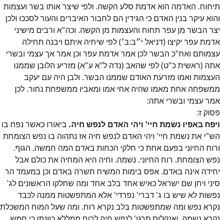
תיחוח. האדמה הוא אדמת סלע הקשה. ולפי שיצר אותו בשר ועצמות
והוא עיקר בנין האדם כי הגידין הם לחבור האיברים והעור לסככו ולכן
יצר הבשר מן עפר תחוח והעצמות מן הקשה. וכה"א ורבים מישיני
אדמת עפר יקיצו (דניאל י״ב:ב׳) לפי שיחיה איתם ויבנה תחילה
עצמותם ואח"כ הבשר לכן אמר אדמת עפר וכן אמר אך עצמי ובשרי
אתה (ראשית כ"ט) לפי שהאב (נדה ל"א ע"א) מזריע הלובן שממנו
העצמות ואמו מזרעת האודם שממנו הבשר. ולבן היה עם יעקב
ממשפחה אחת מאמו שהיה אחי אמו ומאביו ממשפחת נחור. לכן
אמר עצמי ובשרי אתה:
פסוק
ז
:
ויפח באפיו נשמת חיי' ויהי האדם לנפש חיה.
ביאורו כאשר נפח בו
הש"י את נשמת חיי' ויהי האדם לנפש חיה אז נתהוה בו נפש הצומחת
ורוח החיוני בפעם אחת כי חלקי הכחות באדם המה חמשה. הגוף.
נפש הצומחת. רוח החיוני. נשמה. וחיה היא המחיה את כולם אבל
יחידה אינה באדם. אפס בימות המשיח תשרה באדם וכן במעמד הר
סיני ויחן שם ישראל כאיש אחד בלב אחד ומה שחלקו הראשונים לג'
נפשות לא שיש בו ג' דברי' נפרדי' אלא המתפשטות ממנה לכבד
נקרא נפש ומה שמתפשטות בלב נקרא רוח. ומה שעל המוח המשכלת
נקרא נשמה. ואנקלוס תרגו' לנפש חיה לרוח ממללא כוונתו כי חמש