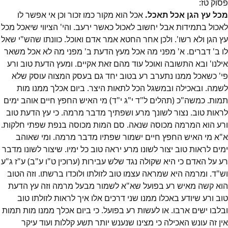
פסוק
טז
:
מכל עץ הגן אכל תאכל.
אכל הוא מקור כמו זכור וכן אי אפשר לו
לאכול בתמידות אבל יחשוב לאכול כאשר ירעב. והי' הציווי שיאכל מכל
עץ הגן ולא רשו'. ולכן אחר החטא אמר אדם ואוכל. כוונתו שהש"י שאל
לו ב' דברים. א' מפני מה אכל מעץ הדעת ב' מפני מה לא אכל משאר
אילנו' ובא התשובה ואוכל עוד מהם זאת אקיים. ומעץ הדעת טוב ורע
פי' כשאכל ממנו נתערב רע בטוב יחד גם בעסק המצוה עוסק שלא
לשמה. ובאכילה ובמשגל הכל לתאות היצר. ביום אכלך ממנו מות
תמות. כמשה"כ (תהלים ל"ד י"ג י"ד) מי האיש החפץ חיים אוהב ימים
לראות טוב. נצור לשונך מרע ושפתיך מדבר מרמה. כי עץ הדעת טוב
ורע הוא המרמה מכוסה שנאה. סם המות מכוסה בנפת שפתי חלקות.
א"א מי האיש החפץ חיים ישמור שפתיו מדבר מרמה. ומי שאוהב
ימים לראות טוב יצור לשונו מרע יראה טוב כל ימיו. שיצור לשונו מדבר
רע על האדם כי היא שקולה נגד שלש עבירות (ערוכין ט"ו ע"ב) ע"ז ג"ע
וש"ד. ומרמה היא שמראה עצמו טוב לזולתו ולוכדו ברשתו. וזה הטוב
הוא קשה מאיש רע בפועל שא"א לשמור מבעל מרמה וזה עץ הדעת
טוב ורע שיודע באכלו ממנו שני דרכים אלו איך לראות לזולתו טוב
ובלבו ישים ארבו. או לעשות רע בפועל. כי ביום אכלך ממנו מות תמות
אין זה עונש האכילה כי מצינו שנענש יותר תשע קללות ועוד עיקר