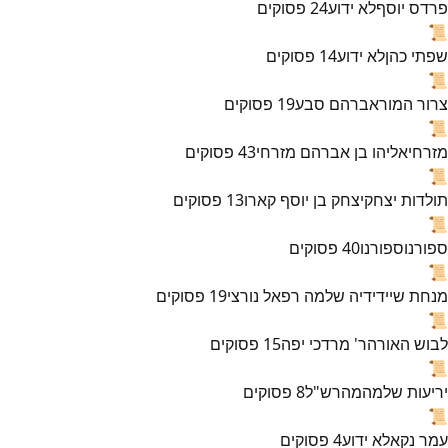
פרדס יוסף
לא ידוע
24
פסוקים
📜
שפתי כהן
לא ידוע
14
פסוקים
📜
צרור המור
אברהם סבע
19
פסוקים
📜
מזרחי
אליהו בן אברהם מזרחי
43
פסוקים
📜
תולדות יצחק
יצחק בן יוסף קארו
13
פסוקים
📜
ספורנו
ספורנו
40
פסוקים
📜
מנחת שי
ידידיה שלמה רפאל נורצי
19
פסוקים
📜
לבוש האורה
ר' מרדכי יפה
15
פסוקים
📜
יריעות שלמה
מהרש"ל
8
פסוקים
📜
עמר נקא
לא ידוע
4
פסוקים