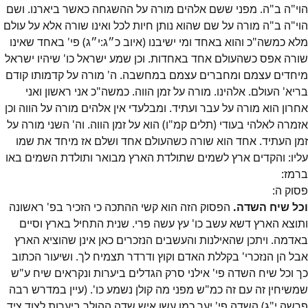
הוי"ה ב"ה. מפני ששם אלהים מורה על ההשגחה כאשר ביארנו. ושם
הוי"ה ב"ה מורה על שם שהוא נותן חיות לכל ואינו שורה אלא על עולם
מלא כמשה"כ והוא באחד ומי ישיבנו (איוב כ״ג:י״ג) פי' באחד שאינו
שורה אפס כשהעולם אחד באחדות. וכן שמע ישראל כו' שיהיו ישראל
מיחדים עצמם ומחברים עצמם במחשבה. ה' מורה על קדמותו קודם
בריא' העולם. אלהינו. מורה על זמן הווה. כמשה"כ אני ראשון ואני
אחרון הוא מורה על עבר ועתיד. ומבלעדי אין אלהים מורה על הווה וכן
אזמרה לאלהי בעודי (תלים קמ"ו) הוא על זמן הווה. וה' השני מורה על
זמן העתיד. אחד הוא שורה כשהעולם אחד ושלם אז מיחד את שמו
עליו: והקדים ארץ לשמים שתולדת הארץ מבואר ותולדת השמים באו
ברמז:
פסוק
ה
:
וכל שיח השדה.
הפסוק הזה הוא קשי ההתכה כי הזכיר בפ' ראשונה
ותוצא הארץ דשא עשב כו' עץ עשה פרי. שנית התחיל בארץ וסיים
באדמה. ויתכן שהאילנות והעשבים הנזכרים כאן אינן שהוציא הארץ
אבל הן הנזכרי' בקללת האדם וקוץ ודרדר תצמיח לך. ושיעור הכתוב
כך וכל שיח השדה פי' אילני סרק הגדלים ביערות ונקראים שיח ע"ש
שמשיחין זה עם זה כמ"ש מפני מה קולן נשמע כו'. (עיין במדרש רבה
פרשה י"ג) השדה פי' יער כמו עשו איש שדה ההולך ביערות לצוד ציד