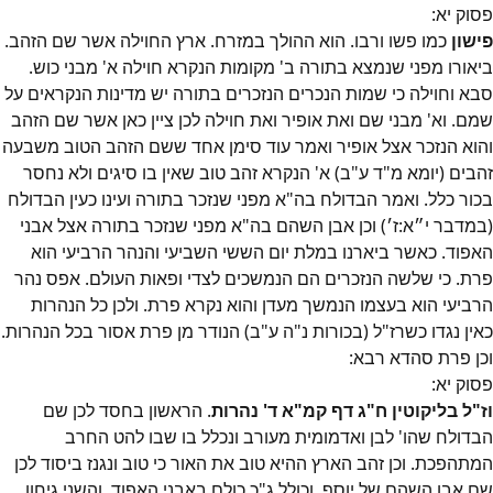
פסוק
יא
:
פישון
כמו פשו ורבו. הוא ההולך במזרח. ארץ החוילה אשר שם הזהב.
ביאורו מפני שנמצא בתורה ב' מקומות הנקרא חוילה א' מבני כוש.
סבא וחוילה כי שמות הנכרים הנזכרים בתורה יש מדינות הנקראים על
שמם. וא' מבני שם ואת אופיר ואת חוילה לכן ציין כאן אשר שם הזהב
והוא הנזכר אצל אופיר ואמר עוד סימן אחד ששם הזהב הטוב משבעה
זהבים (יומא מ"ד ע"ב) א' הנקרא זהב טוב שאין בו סיגים ולא נחסר
בכור כלל. ואמר הבדולח בה"א מפני שנזכר בתורה ועינו כעין הבדולח
(במדבר י״א:ז׳) וכן אבן השהם בה"א מפני שנזכר בתורה אצל אבני
האפוד. כאשר ביארנו במלת יום הששי השביעי והנהר הרביעי הוא
פרת. כי שלשה הנזכרים הם הנמשכים לצדי ופאות העולם. אפס נהר
הרביעי הוא בעצמו הנמשך מעדן והוא נקרא פרת. ולכן כל הנהרות
כאין נגדו כשרז"ל (בכורות נ"ה ע"ב) הנודר מן פרת אסור בכל הנהרות.
וכן פרת סהדא רבא:
פסוק
יא
:
וז"ל בליקוטין ח"ג דף קמ"א ד' נהרות
. הראשון בחסד לכן שם
הבדולח שהו' לבן ואדמומית מעורב ונכלל בו שבו להט החרב
המתהפכת. וכן זהב הארץ ההיא טוב את האור כי טוב ונגנז ביסוד לכן
שם אבן השהם של יוסף. וכולל ג"כ כולם באבני האפוד. והשני גיחון