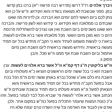
ויברך אלהים
רז"ל דרשו (מדרש רבה פרשה י"א) ברכו במן קדשו
במן. מפני שבשבת לא מצאוהו בשדה והוא הקידוש. וז"ש על כן הוא
נותן לכם ביום הששי לחם יומים הוא הברכה. וכן לדורות מה שאנו
שובתים בו ממלאכה הוא הקידוש. כי קידוש הוא לשון פרישה. והברכה
הוא שאנו משכימים ביום השבת ואין אנו נצרכים להשתדלות פרנסת
היום כי הוא מוכן מיום הששי. מכל מלאכתו אשר ברא אלהים לעשות.
ביאורו כי לעשות משמעו לעתיד והוא כי הקב"ה מחדש בכל יום תמיד
מעשה בראשית. וחידוש מעשה בראשית ליום השבת הוכן מיום
אתמול וביום השבת שבת אף ממנו וז"ש מכל. והבן:
פסוק
ג
:
וז"ש בליקוטין ח"ג דף קמ"א וז"ל אשר ברא אלהים לעשות
. ענין
השבת הוא כי בכל ששה ימים הראשונים הוציאו כ"א פעולותיו וביום
השבת נחו כלם ואע"ג שהכל נברא באותן ששה ימים מ"מ הכל בכח
אבל בפועל הקב"ה מחדש בכל יום תמיד מעשה בראשית והוא
הוצאתן לפועל וכ"א מוציא פעולתו ביומו תמיד ובשבת שובתים וז"ש
הכתוב אשר ברא אלהי' לעשות פי' שברא הכל לבד לגמור בפועל. וזהו
ג"כ כוונת המצות שיוגמר התכלית בפועל כמ"ש במקום אחר. ולכן
ואדם אין לעבוד את האדמה וכל שיח השדה טרם יצמח שלא היו