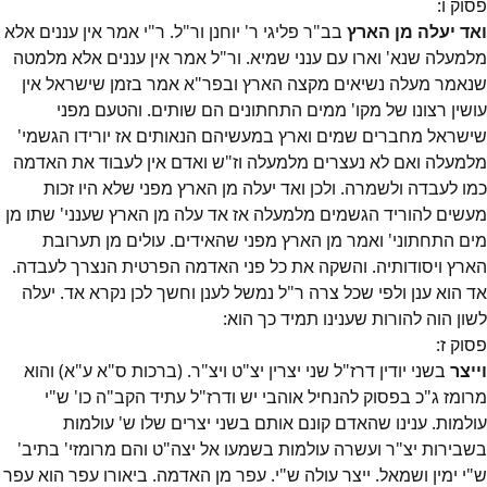
פסוק
ו
:
ואד יעלה מן הארץ
בב"ר פליגי ר' יוחנן ור"ל. ר"י אמר אין עננים אלא
מלמעלה שנא' וארו עם ענני שמיא. ור"ל אמר אין עננים אלא מלמטה
שנאמר מעלה נשיאים מקצה הארץ ובפר"א אמר בזמן שישראל אין
עושין רצונו של מקו' ממים התחתונים הם שותים. והטעם מפני
שישראל מחברים שמים וארץ במעשיהם הנאותים אז יורידו הגשמי'
מלמעלה ואם לא נעצרים מלמעלה וז"ש ואדם אין לעבוד את האדמה
כמו לעבדה ולשמרה. ולכן ואד יעלה מן הארץ מפני שלא היו זכות
מעשים להוריד הגשמים מלמעלה אז אד עלה מן הארץ שענני' שתו מן
מים התחתוני' ואמר מן הארץ מפני שהאידים. עולים מן תערובת
הארץ ויסודותיה. והשקה את כל פני האדמה הפרטית הנצרך לעבדה.
אד הוא ענן ולפי שכל צרה ר"ל נמשל לענן וחשך לכן נקרא אד. יעלה
לשון הוה להורות שענינו תמיד כך הוא:
פסוק
ז
:
וייצר
בשני יודין דרז"ל שני יצרין יצ"ט ויצ"ר. (ברכות ס"א ע"א) והוא
מרומז ג"כ בפסוק להנחיל אוהבי יש ודרז"ל עתיד הקב"ה כו' ש"י
עולמות. ענינו שהאדם קונם אותם בשני יצרים שלו ש' עולמות
בשבירות יצ"ר ועשרה עולמות בשמעו אל יצה"ט והם מרומזי' בתיב'
ש"י ימין ושמאל. ייצר עולה ש"י. עפר מן האדמה. ביאורו עפר הוא עפר