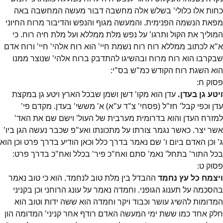
כחות אלו כלולי' בשלש אלה מחשבה דבור מעשה המחשבה באה
מפאת הנשמה הפנימית. והמעשה מגוף והנפש והדיבור מרוח החיוני
המוליך את הקול ותרגו' על נפש מלת ממללא ועל מלת חיה רוח. כי
א"א לכתוב ממללא רוח רוח נשמת חיי' הוא רוח אלהי' חיי' ורוח אדם
שבקרבו הוא רוח מרוח ובהשיגו להתדבק ברוח אלהי' שנוצר ממנו
הוא השגת רוח הקודש כמ"ש בס"י:
פסוק
ח
:
ויטע גן בעדן.
עדן הוא מקו' דשן ושמן שבכל הארץ ויטע גן במקצת
עדן וכפי קבל' חז"ל (פסחי' צ"ד ע"א) א' מששי' בעדן. מקדם פי'
למזרח העדן והוא בדרומית מערבית של העול' וישם שם את האד'
אשר יצר. כאשר נגמר צורתו על מתכונתו ואע"פ שכבר נעשה הגן ביו'
ג' וכן האדם ביום ו' שם נאמר בדרך כלל וכאן הודיע בדרך פרט וכן הוא
בכל התור' בתחל' נאמ' סתם ואח"כ פיר' בכלל ואח"כ בדרך פרט:
פסוק
ט
:
ויצמח כל עץ נחמד
ההבדל בין מלת טוב לנחמד. הוא כי טוב נאמר
בהסכמה על תענוג הגופני. וחמדה נאמר על עונג הרוחני וכן בקניני
המדומות להשיג עושר וכבוד ויקר וחמדה הוא ששה ידות וטוב הוא
חלק אחד כמו ששת ימי המעשה האדם רודף אחר קניני' המדומה הון