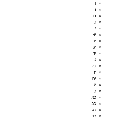
ו
ז
ח
ט
י
יא
יב
יג
יד
טו
טז
יז
יח
יט
כ
כא
כב
כג
כד