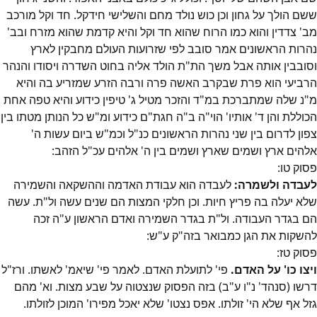
ששם הולך על גחון וכן כוש נולד מחם והשלישי חידקל. חד וקל מורכב
מב' צדדין והוא כמו הרוח שהוא חד וקל והיא קדמת שהוא מזרח ובב'
נהרות הראשונים אמר סובב לפי שזרועות העולם מחבקין לארץ
וסובבין אותה אבל משך הת"ת הולד אליה בחוט השדרה ויסודו והנהר
הרביעי הוא פרת שבקרב האשה פרה ורבה הזרע שמזריע בה והיא
מ"נ שלה שמתברכת במ"ד והזכר מטיל ג' טיפין כידוע והיא טפה אחת
הכוללת והן ד' אותיו' הוי"ה ב"ה חגת"ם כידוע ומ"ש כל הנותן מטתו בין
צפון לדרום בין שני נהרות הראשונים כנ"ל וכמ"ש ביום עשות ה'
אלהים ארץ ושמים שארץ ושמים בין ה' אלהים עכ"ל הזהב:
פסוק
טו
:
לעבדה ולשמרה:
לעבדה הוא עבודת האדמה וההשקאה והשמירה
שלא יעלה בה פריץ חיות. וכן חלקי המצות הם שנים עשה ול"ת. עשה
הם בגדר העבודה. ול"ת בגדר השמירה ואדם הראשון ע"ה זכה
להשקות את הגן כמבואר בזה"ק ע"ש:
פסוק
טז
:
ויצו כו' על האדם.
פי' לתועלת האדם. לאמר פי' שיאמ' לאשתו. ורז"ל
דרשו (סנהד' נ"ו ע"ב) בזה הפסוק שנצטוה על שבע מצות. וא' מהם
גזל אף שלא הי' זולתו. אפס נצטו' שלא יאכל מפירו' המוכן לזולתו.