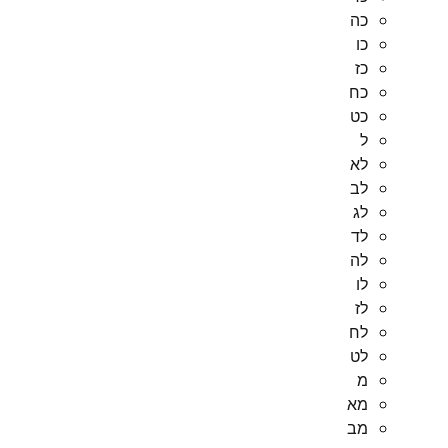
כה
כו
כז
כח
כט
ל
לא
לב
לג
לד
לה
לו
לז
לח
לט
מ
מא
מב