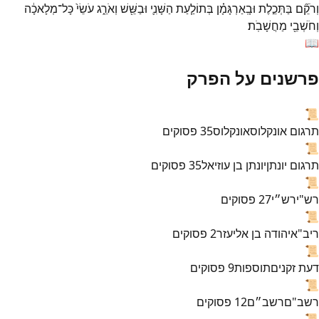
וְרֹקֵ֞ם
בַּתְּכֵ֣לֶת
וּבָֽאַרְגָּמָ֗ן
בְּתוֹלַ֧עַת
הַשָּׁנִ֛י
וּבַשֵּׁ֖שׁ
וְאֹרֵ֑ג
עֹשֵׂי֙
כָּל־
מְלָאכָ֔ה
וְחֹשְׁבֵ֖י
מַחֲשָׁבֹֽת׃
📖
פרשנים על הפרק
📜
תרגום אונקלוס
אונקלוס
35
פסוקים
📜
תרגום יונתן
יונתן בן עוזיאל
35
פסוקים
📜
רש"י
רש״י
27
פסוקים
📜
ריב"א
יהודה בן אליעזר
2
פסוקים
📜
דעת זקנים
תוספות
9
פסוקים
📜
רשב"ם
רשב״ם
12
פסוקים
📜