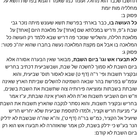
תחשבו שכבר הוא מחולל ועומד כמו שאמר דוגמא בפרשת תשא על
מחלליה מות יומת
פסוק
ב
:
כל העושה בו,
כבר בארתי בפרשת תשא שעונש מיתה נזכר גבי
שבת ג"פ, ודריש במכלתא שם [אחד] על מלאכת היום [ואחד] על
מלאכת הלילה, והשלישי שנזכר פה דריש שבא ללמד רק העושה כל
המלאכה בו אבל אם מקצת המלאכה נעשה בחברו שהוא יוה"כ פטור:
פסוק
ג
:
לא תבערו אש וגו' ביום השבת,
מבואר שאין הבערה אסורה אלא
ביום השבת לא סמוך לחשכה של שבת, ושבשביעית דכתיב בחריש
ובקציר תשבות ופי' ר"ה (דף ט) שבא לאסור תוס' שביעית, והוא
עפמ"ש בפרשת בהר שבאה השמיטה להשלים שביתת הארץ שאינה
שובתת בשבתות ומוציאה פירותיה צוה שתשבות את השבת בשנים,
וז"ש ויום השביעי תשבות וא"ת הלא הארץ אינה שובתת, ע"ז אמר
בחריש ובקציר תשבות, והוא נסתר לנקבה שהארץ תשבות את השבת
ע"י מניעת חריש וקציר, ולמדו לתוספת שביעית שלא יחריש חריש
שיועיל אל הקציר, כמ"ש בר"ה (דף ט'), וה"א שה"ה שבשבת לא ידליק
הנר בע"ש כי ידלק בשבת, לכן אמר שהאזהרה לא תבערו אש הוא רק
ביום השבת לא קודם: