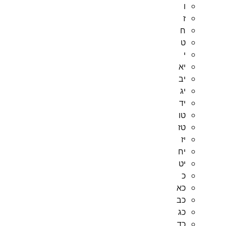
ו
ז
ח
ט
י
יא
יב
יג
יד
טו
טז
יז
יח
יט
כ
כא
כב
כג
כד