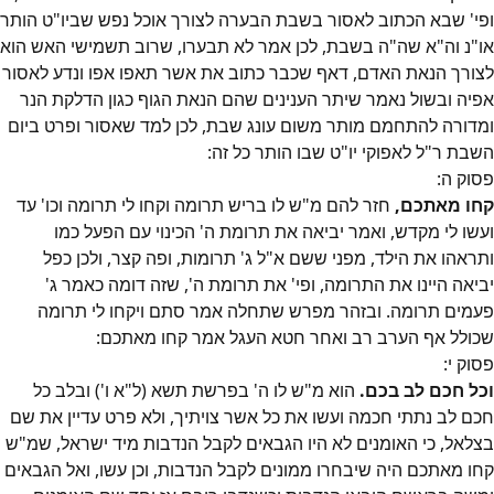
ופי' שבא הכתוב לאסור בשבת הבערה לצורך אוכל נפש שביו"ט הותר
או"נ וה"א שה"ה בשבת, לכן אמר לא תבערו, שרוב תשמישי האש הוא
לצורך הנאת האדם, דאף שכבר כתוב את אשר תאפו אפו ונדע לאסור
אפיה ובשול נאמר שיתר הענינים שהם הנאת הגוף כגון הדלקת הנר
ומדורה להתחמם מותר משום עונג שבת, לכן למד שאסור ופרט ביום
השבת ר"ל לאפוקי יו"ט שבו הותר כל זה:
פסוק
ה
:
קחו מאתכם,
חזר להם מ"ש לו בריש תרומה וקחו לי תרומה וכו' עד
ועשו לי מקדש, ואמר יביאה את תרומת ה' הכינוי עם הפעל כמו
ותראהו את הילד, מפני ששם א"ל ג' תרומות, ופה קצר, ולכן כפל
יביאה היינו את התרומה, ופי' את תרומת ה', שזה דומה כאמר ג'
פעמים תרומה. ובזהר מפרש שתחלה אמר סתם ויקחו לי תרומה
שכולל אף הערב רב ואחר חטא העגל אמר קחו מאתכם:
פסוק
י
:
וכל חכם לב בכם.
הוא מ"ש לו ה' בפרשת תשא (ל"א ו') ובלב כל
חכם לב נתתי חכמה ועשו את כל אשר צויתיך, ולא פרט עדיין את שם
בצלאל, כי האומנים לא היו הגבאים לקבל הנדבות מיד ישראל, שמ"ש
קחו מאתכם היה שיבחרו ממונים לקבל הנדבות, וכן עשו, ואל הגבאים