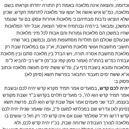
וכדומה, והוצאה אינה מלאכה באמת רק התורה יחדתו וקראתו בשם
מלאכה, כמ"ש איש ואשה אל יעשו עוד מלאכה לתרומת הקדש, שכיון
שלא הוציאו נדבות מבתיהם כי מלאכות אחרות עסקו בם עד שנגמר
המשכן, ומבואר בירמיה ובנחמיה איסור הוצאה, אבל יתר המלאכות
שהיו במשכן הם מלאכות גמורות והם אבות לכל מיני מלאכות
שבעולם שכולם הם תולדות מסתעפות מהם, ובמשכן באר שהיו
חושבי מחשבות ועושי מלאכת מחשבת, וע"כ גם במלאכת שבת רק
מלאכת מחשבת אסרה תורה, ויש הבדל בין מלאכה סתם ובין מלאכת
עבודה כמ"ש בהתו"ה (אמור סימן קפז ובכ"מ) וז"ש רבי להביא ל"מ
מלאכות ומובא בשבת (דף ע'), ומ"ש ששת ימים תעשה מלאכה וכתוב
א"א ששת ימים תעבוד התבאר בפרשת תשא (סימן לא):
פסוק
ב
:
יהיה לכם קדש,
במועדים אמר תמיד מקרא קדש יהיה לכם ובשבת
אמר תמיד קדש הוא לה', כי מועדים תלוים בקדוש ב"ד ושבת מקודש
בעצמו, לבד שני פעמים אמר אצל שבת קדש הוא לכם, פרשת תשא
(סימן לא) ונדרש שם במכלתא למעט פ"נ, ופה שאמר שנית יהיה לכם
קדש דרשו חז"ל שמלמד שגם אם אינו קדש לה' רק חול כי עושים בו
מלאכה לצורך העבודה שדוחה שבת, בכ"ז יהיה קדש לכם, ולא