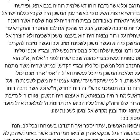
תרגם וכל אשר נדבה רוחו דאשלמית רוחיה בנבואתא, ופירשתי
בדרושי ארצות השלום כי באשר ענין המשכן היה שקבץ כללות ישראל
אשר יתאחדו בעבודתם בבית הזה ויהיה לקומה שלמה אשר הוכנה
להיות מרכבה לשכינה, אבל מי שהכין את לבו והתטהר והתקדש עד
שחלה עליו רוח נבואה היה הוא בעצמו משכן לשכינה ולא הוצרך אל
המשכן כי הוא נעשה משכן לשכינת מוזו, ולבו נעשה מזבח להקריב
עליו דמו ונפשו עולה וכליל במסירת נפש לה', ובגדיו וכנפי טליתו
וטוטפותיו נעשו כבגדי כהונה שבם ישרת לפני ה' אלהיו, א"כ הוא
התנדב הכל המשכן וכל כליו ובגדי הקדש, וכמ"ש שהיה משה מתמה
על מלאכת המשכן מי יוכל לעשותו וא"ל ה' אפי' אחד מכם יכול
לעשותו, ר"ל מי שיתקדש עד שהוא עצמו יהיה משכן לשכינת ה', ועל
רוח נדיבה תסמכני פרש"י זה רוח החדש, וז"ש וכל אשר נדבה רוחו
דאשלימת רוחיה בנבואתא, הוא עצמו היה המשכן, ואותו ר"ל נדיבת
הרוח שלו ורוה"ק שחל עליו הביאו את תרומת ה' למלאכת אהל מועד
שהוא יסוד ובנין מקדש אל ומעון לשכינת עוזו:
פסוק
כב
:
ויבואו האנשים,
עתה יספר איך התנדבו בשמחה ובכל לב, הנה
במעשה העגל שבקש אהרן שיביאו נזמי הזהב אשר באזני נשיהם, לא