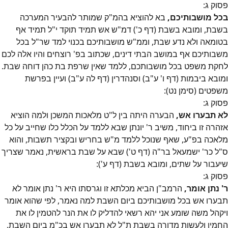
פסוק
ג
:
בכל מושבותיכם,
בא להוציא בהמ"ק שמותר להבעיר המערכה
בשבת, ומובא בשבת (דף כ') דמ"ש אש תמיד תוקד י"ל תמיד אף
בטומאה ולא נדע שבת, וממ"ש מושבותיכם בכנוי למד שר"ל בכל
משבותיכם אף במושב הבתי דינים, שכתוב בפ' רוצחים והיו אלה לכם
לחקת משפט בכל מושבותכם, ללמד שאין שרפת בת כהן דוחה שבת.
ומובא ביבמות (דף ו' ע"ב) וסנהדרין (דף לה ע"ב) ועיין בפרשת
משפטים (סימן נט):
פסוק
ג
:
לא תבערו אש,
הבערה היתה בין ל"ט מלאכות המשכן ולמה הוציא
אזהרה זו ביחוד, משיב ר' יונתן שבא ללמד על הכלל כלו שחייב על כל
מלאכה בפ"ע, שאף שנוכל ללמד מ"ש בחריש ובקציר תשבות, והוא
ס"ל כר' ישמעאל בר"ה (דף ט') שבא על שבת בראשית, נאמר שצריך
שיעבור על שתים, ומובא בשבת (דף ע'):
פסוק
ג
:
ר' נתן אומר,
הרמב"ן הביא מכלתא זו וגרסתו היא ר' נתן אומר לא
תבערו אש בכל מושבותיכם ביום השבת למה נאמר, לפי שהוא אומר
ויקהל משה שומע אני יהא רשאי להדליק לו את הנר להטמין לו את
החמין ולעשות מדורה בשבת ת"ל לא תבערו אש בכ"מ ביום השבת,