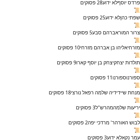
פרדס יוסף
לא ידוע
28
פסוקים
📜
שפתי כהן
לא ידוע
25
פסוקים
📜
צרור המור
אברהם סבע
5
פסוקים
📜
מזרחי
אליהו בן אברהם מזרחי
10
פסוקים
📜
תולדות יצחק
יצחק בן יוסף קארו
9
פסוקים
📜
ספורנו
ספורנו
11
פסוקים
📜
מנחת שי
ידידיה שלמה רפאל נורצי
18
פסוקים
📜
יריעות שלמה
מהרש"ל
3
פסוקים
📜
לבוש האורה
ר' מרדכי יפה
2
פסוקים
📜
עמר נקא
לא ידוע
3
פסוקים