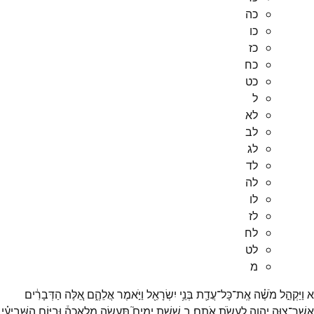
כה
כו
כז
כח
כט
ל
לא
לב
לג
לד
לה
לו
לז
לח
לט
מ
א
וַיַּקְהֵ֣ל
מֹשֶׁ֗ה
אֶֽת־
כָּל־
עֲדַ֛ת
בְּנֵ֥י
יִשְׂרָאֵ֖ל
וַיֹּ֣אמֶר
אֲלֵהֶ֑ם
אֵ֚לֶּה
הַדְּבָרִ֔ים
אֲשֶׁר־
צִוָּ֥ה
יְהוָ֖ה
לַעֲשֹׂ֥ת
אֹתָֽם׃
ב
שֵׁ֣שֶׁת
יָמִים֮
תֵּעָשֶׂ֣ה
מְלָאכָה֒
וּבַיּ֣וֹם
הַשְּׁבִיעִ֗י