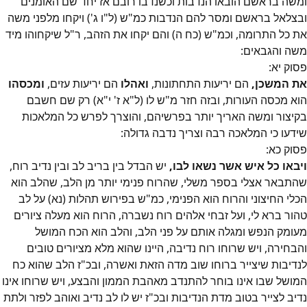
ומשה בראשם הובאו הנדבות וכשנדבו רובם אז יחד שם האומנים
ובצלאל בראשם ומסר להם הנדבות כמ"ש (ל"ו ג') ויקחו מלפני משה
את כל התרומה, וכמ"ש (כח ה) והם יקחו את הזהב, ר"ל שיקחוהו מיד
משה והגבאים:
פסוק
יא
:
את המשכן,
הם יריעות התחתונות,
ואהלו
הם יריעות עזים,
ומכסהו
הוא מכסה העורות, ובזה חזר מ"ש לו (ל"א ז' י"א) רק שם חשבם
בקיצור ומשה האריך יותר בפרשיהם, והוצרך לפרש כל המלאכות
שידעו כי המלאכה רבה וצריך נדבה גדולה:
פסוק
כא
:
ויבאו כל איש אשר נשאו לבו,
יש הבדל בין בריב לב ובין נדיב רוח,
שהתבאר אצלי בספר משלי, שהרוח פנימי יותר מן הלב, שהלב הוא
הכלי החיצוני והרוח הוא הפנימי, כמ"ש בפירוש תהלות (נא) על לב
טהור ברא לי, ועל זבחי אלהים רוח נשברה, הרוח הוא מעלה ציורים
מעומק הנפש ומגלה אותם על פני הלב, והלב הוא הכח המושל
והבחירה, ויש שרוחו רוח נדיבה, היינו שהוא מלא מציורים טובים
לנדיבות שיצייר ברוחו שוב מדה הזאת ואשרה, ובכ"ז הלב שהוא כח
המושל שבו אינו בוחר להתנדב מאהבת הממון והבצע, ויש שרוחו אינו
נדיב לצייר בטוב מדת הנדיבות ובכ"ז יש לו לב נדיב ואוהב לפזר ולתת