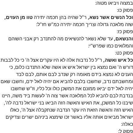
במצוה ויביאו מטוה:
פסוק
כו
:
וכל הנשים אשר נשא,
ר"ל שהיה בהן חכמה יתירה
טוו מן העזים,
שזה מלאכה גדולה וצריך חכמה יתירה כמ"ש חז"ל:
פסוק
כז
:
והנשאם,
עד שלא נשאר להנשיאים מה להתנדב רק אבני השוהם
והמלואים כמו שפרש"י:
פסוק
כט
:
כל איש ואשה,
ר"ל כל נדבות אלה לא היו עקרים אצל ה' כי כל לבבות
דורש ה' ואם נמצא בין ישראל איש או אשה שלא התנדבו כלום, כי
הענים לא נמצא בידם מאומה רק שנדב לבם אותם, לבם לבד
ומחשבתם נדב, שחשבו בלבם להביא אם יהיה לאל ידם, וחשבו שאם
יהיה לאל ידם יביאו ממונם את המשכן כולו וכל כליו, וז"ש שחשבו
בנדבת לבם להביא לכל המלאכה אשר צוה ה' לעשות ביד משה, היינו
שיבנו כל המשכן, את האיש והאשה הזה הביאו בני ישראל נדבה לה',
האיש הזה והאשה הזאת היו עקר הנדבה שנתקבלה אצל ה', כאלו
ישראל מביאים אותה אליו באשר זכו שימצא ביניהם ישרים וצדיקים
כאלה:
פסוק
ל
: