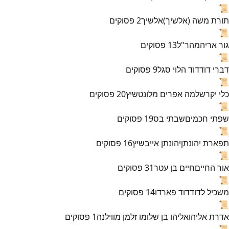
📜
תורת משה (אלשיך)
אלשיך
2
פסוקים
📜
גור אריה
מהר"ל
13
פסוקים
📜
דברי דוד
דוד הלוי סגל
9
פסוקים
📜
כלי יקר
שלמה אפרים מלונטשיץ
20
פסוקים
📜
שפתי חכמים
שבתי בס
19
פסוקים
📜
תפארת יהונתן
יהונתן אייבשיץ
16
פסוקים
📜
אור החיים
חיים בן עטר
31
פסוקים
📜
משכיל לדוד
דוד פארדו
14
פסוקים
📜
אדרת אליהו
אליהו בן שלומו זלמן מווילנה
1
פסוקים
📜