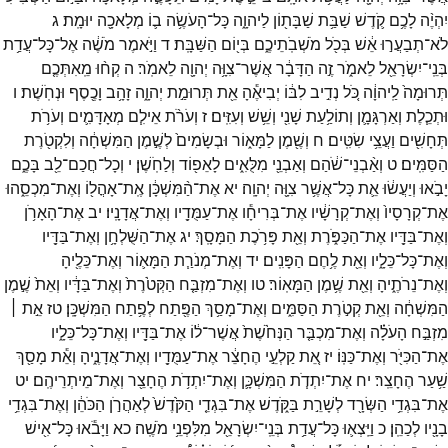
יִהְיֶ֨ה
לָכֶ֥ם
קֹ֛דֶשׁ
שַׁבַּ֥ת
שַׁבָּת֖וֹן
לַיהוָ֑ה
כָּל־
הָעֹשֶׂ֥ה
ב֛וֹ
מְלָאכָ֖ה
יוּמָֽת׃
ג
לֹא־
תְבַעֲר֣וּ
אֵ֔שׁ
בְּכֹ֖ל
מֹשְׁבֹֽתֵיכֶ֑ם
בְּי֖וֹם
הַשַּׁבָּֽת׃
ד
וַיֹּ֣אמֶר
מֹשֶׁ֔ה
אֶל־
כָּל־
עֲדַ֥ת
בְּנֵֽי־
יִשְׂרָאֵ֖ל
לֵאמֹ֑ר
זֶ֣ה
הַדָּבָ֔ר
אֲשֶׁר־
צִוָּ֥ה
יְהוָ֖ה
לֵאמֹֽר׃
ה
קְח֨וּ
מֵֽאִתְּכֶ֤ם
תְּרוּמָה֙
לַֽיהוָ֔ה
כֹּ֚ל
נְדִ֣יב
לִבּ֔וֹ
יְבִיאֶ֕הָ
אֵ֖ת
תְּרוּמַ֣ת
יְהוָ֑ה
זָהָ֥ב
וָכֶ֖סֶף
וּנְחֹֽשֶׁת׃
ו
וּתְכֵ֧לֶת
וְאַרְגָּמָ֛ן
וְתוֹלַ֥עַת
שָׁנִ֖י
וְשֵׁ֥שׁ
וְעִזִּֽים׃
ז
וְעֹרֹ֨ת
אֵילִ֧ם
מְאָדָּמִ֛ים
וְעֹרֹ֥ת
תְּחָשִׁ֖ים
וַעֲצֵ֥י
שִׂטִּֽים׃
ח
וְשֶׁ֖מֶן
לַמָּא֑וֹר
וּבְשָׂמִים֙
לְשֶׁ֣מֶן
הַמִּשְׁחָ֔ה
וְלִקְטֹ֖רֶת
הַסַּמִּֽים׃
ט
וְאַ֨בְנֵי־
שֹׁ֔הַם
וְאַבְנֵ֖י
מִלֻּאִ֑ים
לָאֵפ֖וֹד
וְלַחֹֽשֶׁן׃
י
וְכָל־
חֲכַם־
לֵ֖ב
בָּכֶ֑ם
יָבֹ֣אוּ
וְיַעֲשׂ֔וּ
אֵ֛ת
כָּל־
אֲשֶׁ֥ר
צִוָּ֖ה
יְהוָֽה׃
יא
אֶת־
הַ֨מִּשְׁכָּ֔ן
אֶֽת־
אָהֳל֖וֹ
וְאֶת־
מִכְסֵ֑הוּ
אֶת־
קְרָסָיו֙
וְאֶת־
קְרָשָׁ֔יו
אֶת־
בְּרִיחָ֕ו
אֶת־
עַמֻּדָ֖יו
וְאֶת־
אֲדָנָֽיו׃
יב
אֶת־
הָאָרֹ֥ן
וְאֶת־
בַּדָּ֖יו
אֶת־
הַכַּפֹּ֑רֶת
וְאֵ֖ת
פָּרֹ֥כֶת
הַמָּסָֽךְ׃
יג
אֶת־
הַשֻּׁלְחָ֥ן
וְאֶת־
בַּדָּ֖יו
וְאֶת־
כָּל־
כֵּלָ֑יו
וְאֵ֖ת
לֶ֥חֶם
הַפָּנִֽים׃
יד
וְאֶת־
מְנֹרַ֧ת
הַמָּא֛וֹר
וְאֶת־
כֵּלֶ֖יהָ
וְאֶת־
נֵרֹתֶ֑יהָ
וְאֵ֖ת
שֶׁ֥מֶן
הַמָּאֽוֹר׃
טו
וְאֶת־
מִזְבַּ֤ח
הַקְּטֹ֙רֶת֙
וְאֶת־
בַּדָּ֔יו
וְאֵת֙
שֶׁ֣מֶן
הַמִּשְׁחָ֔ה
וְאֵ֖ת
קְטֹ֣רֶת
הַסַּמִּ֑ים
וְאֶת־
מָסַ֥ךְ
הַפֶּ֖תַח
לְפֶ֥תַח
הַמִּשְׁכָּֽן׃
טז
אֵ֣ת ׀
מִזְבַּ֣ח
הָעֹלָ֗ה
וְאֶת־
מִכְבַּ֤ר
הַנְּחֹ֙שֶׁת֙
אֲשֶׁר־
ל֔וֹ
אֶת־
בַּדָּ֖יו
וְאֶת־
כָּל־
כֵּלָ֑יו
אֶת־
הַכִּיֹּ֖ר
וְאֶת־
כַּנּֽוֹ׃
יז
אֵ֚ת
קַלְעֵ֣י
הֶחָצֵ֔ר
אֶת־
עַמֻּדָ֖יו
וְאֶת־
אֲדָנֶ֑יהָ
וְאֵ֕ת
מָסַ֖ךְ
שַׁ֥עַר
הֶחָצֵֽר׃
יח
אֶת־
יִתְדֹ֧ת
הַמִּשְׁכָּ֛ן
וְאֶת־
יִתְדֹ֥ת
הֶחָצֵ֖ר
וְאֶת־
מֵיתְרֵיהֶֽם׃
יט
אֶת־
בִּגְדֵ֥י
הַשְּׂרָ֖ד
לְשָׁרֵ֣ת
בַּקֹּ֑דֶשׁ
אֶת־
בִּגְדֵ֤י
הַקֹּ֙דֶשׁ֙
לְאַהֲרֹ֣ן
הַכֹּהֵ֔ן
וְאֶת־
בִּגְדֵ֥י
בָנָ֖יו
לְכַהֵֽן׃
כ
וַיֵּֽצְא֛וּ
כָּל־
עֲדַ֥ת
בְּנֵֽי־
יִשְׂרָאֵ֖ל
מִלִּפְנֵ֥י
מֹשֶֽׁה׃
כא
וַיָּבֹ֕אוּ
כָּל־
אִ֖ישׁ