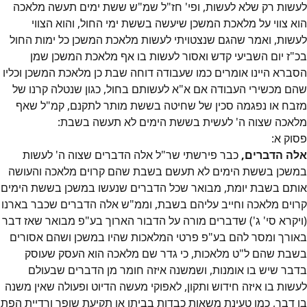
לעשות רק שלא לעשות, ופי' חז"ל שמ"ש ששת ימים תעשה מלאכה
הוא צווי על מלאכת המשכן שיעשה בששת ימי החול, והוא הצווי
לעשות, ואמר שהגם שנצטויתי לעשות מלאכת המשכן כל ימות החול
בכ"ז יום השביעי קדש ואסור לעשות בו אף מלאכת המשכן שמן
הסברא היינו אומרים כמו שעבודה דוחה שבת כן מלאכת המשכן וכליו
שהם מכשירי העבודה אם א"א לעשותם בחול, כגון שנטלה קרנו של
מזבח או נפגמה סכין של שחיטה בששת מותר לתקנם, קמ"ל שאף
מלאכה שצוה ה' לעשית בששת הימים לא תעשה בשבת:
פסוק
א
:
אלה הדברים,
כבר פירשתי שר"ל אלה הדברים שצוה ה' לעשות
במשכן בששת הימים לא תעשם בשבת שהם קרוים מלאכה והעושה
אותם בשבת יומת, מבואר שכל הדברים שנעשו במשכן בששת הימים
קרוים מלאכה וחייב עליהם בשבת, וממ"ש אלה הדברים שכבר בארנו
(ויקרא סי' ג') שדברים מורה על הדבור הארוך בע"פ מבואר שאז דבר
באורך ומסר להם בע"פ פרטי המלאכות שהיו במשכן ושהם אסורים
בשבת שהם ל"ט מלאכות, כי גדר שם מלאכה הוא העסק שעוסק
בדבר שיש בו אומנות, ושמשנה איזה חומר מן הדברים שבעולם
לעשות בו איזה חידוש ותקון, לאפוקי מעשה הדיוט ופעולה שאין משנה
בו דבר, כמו טעינת משאות כבדות בביתו או תקיעת שופר ורדיית הפת