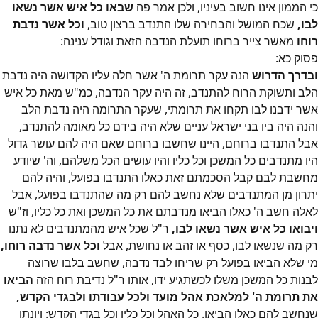
כי הממון אינו חשוב בעיניו, ולכן אמר פה
שבאו כל איש אשר נשאו
לבו,
שכח המושל והבחירה שלו התנדב ברצון טוב,
וכל אשר נדבת
רוחו
מאשר צייר ברוחו תועלת הנדבה הזאת וגודל ענינה:
פסוק
כא
:
ובדרך הדרוש
הנה עקר תרומת ה' אשר חלה עליו הקדושה היה נדבת
הלב ותשוקת הרוח להתנדב, זה היה עקר הנדבה, כמ"ש מאת כל איש
אשר ידבנו לבו תקחו את תרומתי, שעקר התרומה היה נדבת הלב
והנה היה ביו בני ישראל עניים שלא היה בידם כל מאומה להתנדב,
אבל התנדבו ברוחם, היינו שחשבו ברוחם שאם היה להם עושר גדול
היו מתנדבים כל המשכן וכל כליו והיו עושים הכל משלהם, וה' שיודע
מחשבת לבם קבל הסכמתם זאת כאלו התנדבו בפועל, והיה להם
יתרון מן המתנדבים שלא נחשב להם רק מה שהתנדבו בפועל, אבל
לאלה חשב ה' כאלו הביאו מנדבתם את כל המשכן ואת כל כליו, וז"ש
ויבואו כל איש אשר נשאו לבו,
ר"ל שכל איש מהמתנדבים לא נתנו
רק מה שנשאו לבו, כסף או זהב או נחושת, אבל
וכל אשר נדבה רוחו,
מי שלא הביאו בפועל רק שריחו לבד נדבה, שחשב בלבו שרוצה
לבנות כל המשכן משלו לכשתגיע ידו, אותו ר"ל נדיבת רוח הזה
הביאו
את תרומת ה' למלאכת אהל מועד ולכל עבודתו ולבגדי הקדש,
שנחשב להם כאלו הביאו. כל האהל וכל כליו וכל בגדי הקדש: ויונתן