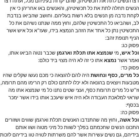
רצו הנשים לתת את תכשיטיהן, שהם יקרות בעיניהם מכל, ועתה רצו
הנשים תחלה לתת את כל תכשיטיהן, והאנשים באו אחריהן כי אין
לקחת נדבה מן הנשים בלא רשות בעליהם. וחושב שהביאו בנדבת
לב, ושהביאו כל התכשיטין שלהם, וחוץ ממה שנתנו נשיהם את כל
התכשיטין נתן כל אחד את הזהב הנמצא בידו, שעז"א וכל איש אשר
הניף תנופת זהב:
פסוק
כג
:
וכל איש,
מי
שנמצא אתו תכלת וארגמן
שכבר נטוה הביאו אותו,
ואמר אשר
נמצא
אתו כי זה לא היה מצוי ביד כולם:
פסוק
כד
:
כל מרים, כסף ונחושת
היה להם להוצאה כי מכם נעשו שקלים שהיו
מטבעות ויוצאים בהונאה ולא יכלו לתתם כולם רק הרימו מהם תרומה,
וז"ש כל מרים תרומת כסף, ועצי שטים נתנו כל מי שנמצא אתו מה
שראוי למלאכת העבודה ולא היה איש שיעכב אותו בידו אשר ימכר
בכסף:
פסוק
כה
:
וכל אשה,
וחוץ מה שהתנדבו האנשים תכלת וארגמן שוווים ושזורים
התכונו הנשים שחכמתם בפלך לשוות כל מיני מטוה ושוו אותם
בידיהם, גם נשים עשירות אשר להם משרתות לטויה טוו בידיהם לזכות