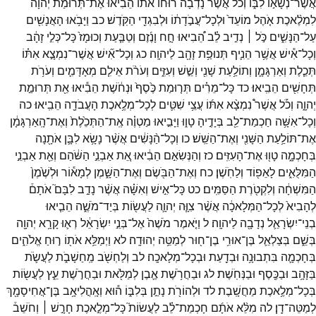
אֲשֶׁר־
נְשָׂא֣וֹ
לִבּ֑וֹ
וְכֹ֡ל
אֲשֶׁר֩
נָדְבָ֨ה
רוּח֜וֹ
אֹת֗וֹ
הֵ֠בִיאוּ
אֶת־
תְּרוּמַ֨ת
יְהוָ֜ה
לִמְלֶ֨אכֶת
אֹ֤הֶל
מוֹעֵד֙
וּלְכָל־
עֲבֹ֣דָת֔וֹ
וּלְבִגְדֵ֖י
הַקֹּֽדֶשׁ׃
כב
וַיָּבֹ֥אוּ
הָאֲנָשִׁ֖ים
עַל־
הַנָּשִׁ֑ים
כֹּ֣ל ׀
נְדִ֣יב
לֵ֗ב
הֵ֠בִיאוּ
חָ֣ח
וָנֶ֜זֶם
וְטַבַּ֤עַת
וְכוּמָז֙
כָּל־
כְּלִ֣י
זָהָ֔ב
וְכָל־
אִ֕ישׁ
אֲשֶׁ֥ר
הֵנִ֛יף
תְּנוּפַ֥ת
זָהָ֖ב
לַיהוָֽה׃
כג
וְכָל־
אִ֞ישׁ
אֲשֶׁר־
נִמְצָ֣א
אִתּ֗וֹ
תְּכֵ֧לֶת
וְאַרְגָּמָ֛ן
וְתוֹלַ֥עַת
שָׁנִ֖י
וְשֵׁ֣שׁ
וְעִזִּ֑ים
וְעֹרֹ֨ת
אֵילִ֧ם
מְאָדָּמִ֛ים
וְעֹרֹ֥ת
תְּחָשִׁ֖ים
הֵבִֽיאוּ׃
כד
כָּל־
מֵרִ֗ים
תְּר֤וּמַת
כֶּ֙סֶף֙
וּנְחֹ֔שֶׁת
הֵבִ֕יאוּ
אֵ֖ת
תְּרוּמַ֣ת
יְהוָ֑ה
וְכֹ֡ל
אֲשֶׁר֩
נִמְצָ֨א
אִתּ֜וֹ
עֲצֵ֥י
שִׁטִּ֛ים
לְכָל־
מְלֶ֥אכֶת
הָעֲבֹדָ֖ה
הֵבִֽיאוּ׃
כה
וְכָל־
אִשָּׁ֥ה
חַכְמַת־
לֵ֖ב
בְּיָדֶ֣יהָ
טָו֑וּ
וַיָּבִ֣יאוּ
מַטְוֶ֗ה
אֶֽת־
הַתְּכֵ֙לֶת֙
וְאֶת־
הָֽאַרְגָּמָ֔ן
אֶת־
תּוֹלַ֥עַת
הַשָּׁנִ֖י
וְאֶת־
הַשֵּֽׁשׁ׃
כו
וְכָל־
הַ֨נָּשִׁ֔ים
אֲשֶׁ֨ר
נָשָׂ֥א
לִבָּ֛ן
אֹתָ֖נָה
בְּחָכְמָ֑ה
טָו֖וּ
אֶת־
הָעִזִּֽים׃
כז
וְהַנְּשִׂאִ֣ם
הֵבִ֔יאוּ
אֵ֚ת
אַבְנֵ֣י
הַשֹּׁ֔הַם
וְאֵ֖ת
אַבְנֵ֣י
הַמִּלֻּאִ֑ים
לָאֵפ֖וֹד
וְלַחֹֽשֶׁן׃
כח
וְאֶת־
הַבֹּ֖שֶׂם
וְאֶת־
הַשָּׁ֑מֶן
לְמָא֕וֹר
וּלְשֶׁ֙מֶן֙
הַמִּשְׁחָ֔ה
וְלִקְטֹ֖רֶת
הַסַּמִּֽים׃
כט
כָּל־
אִ֣ישׁ
וְאִשָּׁ֗ה
אֲשֶׁ֨ר
נָדַ֣ב
לִבָּם֮
אֹתָם֒
לְהָבִיא֙
לְכָל־
הַמְּלָאכָ֔ה
אֲשֶׁ֨ר
צִוָּ֧ה
יְהוָ֛ה
לַעֲשׂ֖וֹת
בְּיַד־
מֹשֶׁ֑ה
הֵבִ֧יאוּ
בְנֵי־
יִשְׂרָאֵ֛ל
נְדָבָ֖ה
לַיהוָֽה׃
ל
וַיֹּ֤אמֶר
מֹשֶׁה֙
אֶל־
בְּנֵ֣י
יִשְׂרָאֵ֔ל
רְא֛וּ
קָרָ֥א
יְהוָ֖ה
בְּשֵׁ֑ם
בְּצַלְאֵ֛ל
בֶּן־
אוּרִ֥י
בֶן־
ח֖וּר
לְמַטֵּ֥ה
יְהוּדָֽה׃
לא
וַיְמַלֵּ֥א
אֹת֖וֹ
ר֣וּחַ
אֱלֹהִ֑ים
בְּחָכְמָ֛ה
בִּתְבוּנָ֥ה
וּבְדַ֖עַת
וּבְכָל־
מְלָאכָֽה׃
לב
וְלַחְשֹׁ֖ב
מַֽחַשָׁבֹ֑ת
לַעֲשֹׂ֛ת
בַּזָּהָ֥ב
וּבַכֶּ֖סֶף
וּבַנְּחֹֽשֶׁת׃
לג
וּבַחֲרֹ֥שֶׁת
אֶ֛בֶן
לְמַלֹּ֖את
וּבַחֲרֹ֣שֶׁת
עֵ֑ץ
לַעֲשׂ֖וֹת
בְּכָל־
מְלֶ֥אכֶת
מַחֲשָֽׁבֶת׃
לד
וּלְהוֹרֹ֖ת
נָתַ֣ן
בְּלִבּ֑וֹ
ה֕וּא
וְאָֽהֳלִיאָ֥ב
בֶּן־
אֲחִיסָמָ֖ךְ
לְמַטֵּה־
דָֽן׃
לה
מִלֵּ֨א
אֹתָ֜ם
חָכְמַת־
לֵ֗ב
לַעֲשׂוֹת֮
כָּל־
מְלֶ֣אכֶת
חָרָ֣שׁ ׀
וְחֹשֵׁב֒