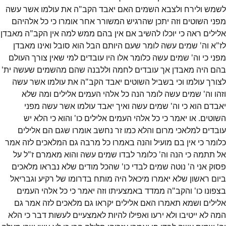
לשמש ולירח ולצבא השמים האם יאבד הקב"ה את עולמו אשר עשה
מפני השוטים וזה יתכן שהרגיש המשורר אחר אומרו כי כל אלהיהם
אלילים ראה כי יוכלו להשיב אם אין בהם ממש למה אין הקב"ה מאבדן
לז"א וה' שמים עשה לומר שעם היותם הבל הוא סובל ואינו מאבדן
מפני כי וה' שמים עשה כלומר אלו היו עובדים למי שאין צורך העולם
בהם היה מאבדן אך עובדים לחמה וללבנה שהם מהשמים שעשה ית'
לצורך עולמו וכי בשביל השוטים יאבד הקב"ה את עולמו אשר עשה
וזהו וה' שמים עשה לומר הנה כל אלהי העמים אלילים ומה שלא
יאבדם הוא כי וה' שמים עשה ואיך יאבד עולמו אשר עשה מפני
השוטים. או יאמר כי כל אלהי העמים אלילים כו' והוא כי הלא יש
עובדים למלאכי מרום והלא כמו זר נחשב אומרו שגם הם אלילים
כלומר כי אין בם מועיל והנה באמרו כל מרבה גם המלאכים לזה אמר
אל תתמה כי הנה וה' כלומר לבדו שמים עשה והוא מאמרם ז"ל על
פסוק אני ה' נוטה שמים לבדי כו' שהכל מודים שלא נבראו מלאכים
ביום ראשון שלא יאמרו מיכאל היה מותח בדרומו של רקיע וגבריאל
בצפונו כו' והקב"ה ממדד באמצעיתו וזה יאמר כי כל אלהי העמים
אלילים ושמא תאמרו האם אלילים יקראו גם מלאכים לזה אמר גם
המה לא ייטיבו ולא ירעו ואפילו להיות לאמצעיים לעשות דבר כי הלא