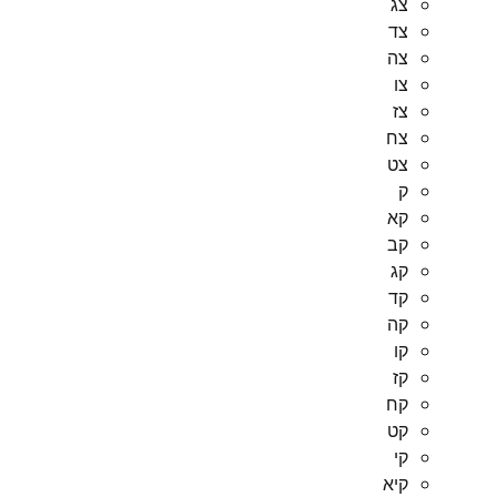
צג
צד
צה
צו
צז
צח
צט
ק
קא
קב
קג
קד
קה
קו
קז
קח
קט
קי
קיא