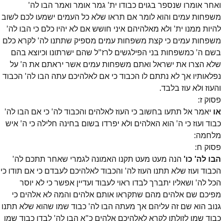
ואחר אומרו שנספר בגוים כבודו ית' גמר אומר ואמר הבו לה'
משפחות עמים והוא לומר אם תראו שלא כל העמים ישמעו לכם לשוב
להיות ממנו ית' ולא מאלהיהם איני חושש אם לא יהיו כלם כי הבו לה'
משפחות עמים כי קצת משפחות עמים מספיק שתתנו לה' לקרא כלם
בשם ה' כמשפחות בני הפילגשים לרז"ל שהם ישרתונו וכיוצא בהם
שלא הצרו את ישראל ואתם משפחות עמים אשר יראתם את ה' על
נפלאותיו אך לא נתתם לו הכבוד כי אם לאלהיכם עתה הבו לה' הכבוד
והעוז ולא עוז בלבד.
פסוק
ז
:
או
יאמר אל תתעו בחשוב כי העוז לאלהים והכבוד לה' כי אם הבו לה'
כבוד ועוז כי ה' הוא האלהים ולא יפרדו בשום בחינה חלילה כי ה' איש
מלחמה:
פסוק
ח
:
הבו לה' כו'
הנה מעט מעט תקנו האמונה לגמרי שאחר תתכם לה'
הכבוד ועוז שלא תתנו העוז לה' והכבוד לאלהיכם לעבדם כי אם תודו כי
הכל לה' ושאליו יתברך לבדו ראוי לעבוד ועדיין אפשר כי לא יוסר
מפיכם שם אלהים מהם שתקראו אותם אלהים והמה לא אלהים כי
גנוב הוא שם זה עליהם אך מעתה הבו לה' כבוד שמו שהוא שלא תתנו
כבוד שמו לזולתו לקרא לאלהיכם אלהים כ"א הבו לה' לבדו כבוד שמו