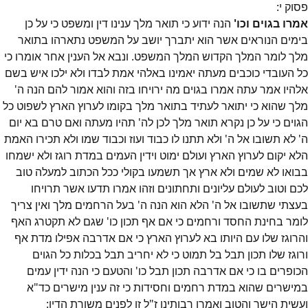
פסוק
י
:
אמרו בגוים וכו'
הנה ידוע כי תואר מלך ענינו דין ומשפט כי על כן
בימים הנוראים אשר הוא יתברך יושב על המשפט נתארהו בתואר
מלך לומר המלך הקדוש המלך המשפט. ונבא אל הענין אחר אומרו כי
כל העובדי כוכבים מעתה יאמינו באלהי אמת לבדו ולא ילכו איש בשם
אלהיו אמר עתה אמרו בגוים מה ירויחו בזה והוא אמור להם הנה ה'
מלך שהוא כי יתואר לעתיד בתואר מלך בקומו לערוץ הארץ לשפוט כל
הגוים כי על כן נקרא תואר מלך לכן לה' תהיו מעתה ואם טרם בא יום
ה' לא תשובו אל ה' ולא תתנו לו כבוד ועוז וכבוד שמו ולא תכירו האמת
הלא יקום לערוץ הארץ ועולם ימוט וידין העמים במדת רוגז ולא ישמחו
בבואו לא שמים ולא ארץ אך תשמעו בקולי ככל הכתוב למעלה טוב
לכם וטוב לעולם עליונים ותחתונים וזהו אמרו תדעו אשר תרויחו
בעצתי שתשובו אל ה' הלא הוא הנה ה' בעל הרחמים מלך ואין צריך
לומר בחינת החסד ורחמים כי אם אף תכון כו' שגם לא תקטרג האף
והרוגז שלו עם היותו בא לערוץ הארץ כי אם אדרבה אפילו מדת אף
ורוגז שלו תכון תבל בל תמוט כי לא יחריב תבל בכלות כל הגוים
הכופרים בו כי אם אדרבה תכון תבל כו' והטעם כי הנה ידין עמים
במישרים שהוא במדת רחמים וחסידות כי זה ענין מישרים כד"א
ועשית הישר והטוב ואמרו רבותינו ז"ל זו לפנים משורת הדין: