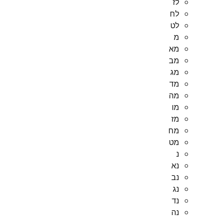
לז
לח
לט
מ
מא
מב
מג
מד
מה
מו
מז
מח
מט
נ
נא
נב
נג
נד
נה