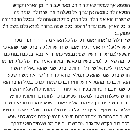
הוטמא אך לעתיד שאת רוח הטומאה יעביר ה' מן הארץ ותקדש
המלאה לה טומאה אין ערוך אל מעלה זו וזהו שירו לה' לומר מה
שתשירו הוא אמור לה' כל הארץ צודקת ונאותה לה' ובכלל הדבר יהיה
כי כל הארץ ישובו עד ה' ויהפכו כלם שפה ברורה לקרא כלם בשם ה':
פסוק
ב
:
שירו לה' כו'
אחרי אומרו כי לה' כל הארץ מה יהיה היתרון מכר
לישראל על יתר אומות לזה יאמר שירו ישראל לה' ברכו שמו שהוא כי
יושפע לכם על ידי השיר שפע נבואיי כמה ד"א ונבאו בניכם ובנותיכם
כו' מה שאין כן לגוים בשירם כאשר יבא וזה אמר שירו לה' כו' לומר מה
שאמרתי לישראל שירו לה' הוא כי ברכו שמו שהוא שעל ידי השיר
חדש ברכו שמו שהוא כי תמלאו כח את רוח ה' שהוא המשיך שפע
הנקרא ברכה מהמלוא העליון וזהו ברכו שמו ויתכן כי בכלל הדבר הוא
כי שמו יתברך שהוא בפירוד אותיות י"ה מאותיות ו"ה על ידי השיר
חדש שיעלה השבח למעלה ישפיע ברכה להתחבר האותיות והיא
ברכה בשמו יתברך עצמו כי על ידי אותו השפע יכנע כח טומאת שרו
של עמלק ויתקיים ענין כי יד על כס יה מלחמה כו' ועל ידי אשר תוסיפו
בשיר בחצרות ה' מהתהפכות השפע הנמשך לכם מלמעלה יושפע
בכם רוח הקדש עד גדר שתבשרו יום יום מה שעתיד הוא יתברך