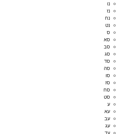
נו
נז
נח
נט
ס
סא
סב
סג
סד
סה
סו
סז
סח
סט
ע
עא
עב
עג
עד