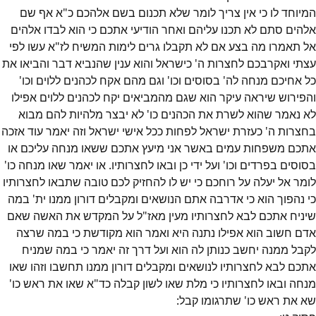
המיוחד לו כי אין צריך לומר שלא תכנום בשם אלהכם כ"א אף שם
אלהים סתם לא תכנו עליהם ואחר הודיעי אתכם כי הוא לבדו אלהים
אל תאמרו מה בצע אם לא תקבלו גרים לימות המשיח לז"א עשו לפי
עצתי ואקרבכם לחצרות ה' כישראל והוא ענין שהנביא דבר והביאו את
כל אחיכם מנחה לה' בסוסים וכו' וגם מהם אקח לכהנים ללוים וכו'
והפירוש שיראה עיקר הוא שגם מהמביאים יקח לכהנים ללוים אפילו
לא נאמר שהוא לשרת את הכהנים כו' לא יבצר מלהיות להם מבוא
בחצרות ה' כעזרת ישראל לפחות ככל אישי ישראל וזה יאמר עוד אזכה
אתכם משפחות עמים באשר אני מיעץ אתכם ששאו מנחה עליכם או
בסוסים בפרדים וכו' ועל ידי כן ובאו לחצרותיו. או יאמר שאו מנחה כו'
לומר אל יעלה על רוחכם כי יש לו להחזיק לכם טובה שתבאו לחצרותיו
כי נהפוך הוא כי אדרבה אתם הנושאים ומקבלים דורון ממנו ית' במה
שיניח אתכם לבא לחצרותיו מעין מאז"ל על המקדש את האשה שאם
אדם חשוב הוא אפילו נתנה היא ואמר הוא מקודשת כי במה שרצה
לקבל ממנה יחשב כנותן לה הוא ועל דרך זה יאמר כי במה שמניח
אתכם לבא לחצרותיו לנושאים ומקבלים דורון ממנו תחשבו וזהו שאו
מנחה ובאו לחצרותיו כי מלת שאו לשון קבלה כד"א שאו את ראש כו'
שא את ראש כו' שתרגומו קבל: