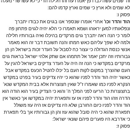
וה' שמים עשה לבדו פן יאמרו עזרוהו חלילה הרי כי לא עשו שרי מעלה
לא שמים ולא ארץ כי שמים וארץ קדמו להם:
פסוק
ו
:
הוד והדר וכו'
אחרי אומרו שנספר אנו בגוים את כבודו יתברך
ונפלאותיו למען יראוהו ושמא תאמרו כי הלא יהיה לגוים פתחון פה
לומר כי הנה ראה יתברך גוים מרקדים בהיכלו ואיה גבורותיו חלילה
ולמה לא שפך עליהם כאש חמתו והנה תשובת דבר זה הוא מאמר
אנשי כנסת הגדולה כי עצור כח לסבול על העדר זכות בישראל הן הן
גבורותיו וזה יתכן יאמר אל תתמהו אם שתק אלהי ישראל בראות גוים
מרקדים במקדשו כי הנה זה היה על העדר צדיקים בישראל להגין על
העם שהוצרך במקום לקות העם בל יכלו להטיל הכעס במקדש אבל
כאשר יהיה הוד והדר לפניו שהוא כי יהיו צדיקים בעיר בפרט במקדש
הנקרא לפניו כמו שאמרו ז"ל שאין חצוצרות אלא בבית המקדש שנא'
בחצוצרות כו' הריעו לפני המלך ה' והוא כי הצדיק בעיר הוא הודה הוא
הדרה וזהו הוד והדר לפניו אז עז ותפארת יהיה במקדשו אך כאשר אין
הוד והדר לפניו כיום החורבן שלא היו צדיקים אז היה עוז משולל
תפארת שהוא כי היה סובל שהוא עוז והן הן גבורותיו אך בלי תפארת
כי אדרבא היו פוערים פיהם שונאי ישראל:
פסוק
ז
: