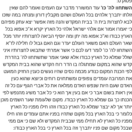
פסוק
ט
:
השתחוו לה' כו'
עוד המשורר מדבר עם העמים ואומר להם שאין
זולתו יתברך אלהים בכל העולם ושהם מקבלין דורון ומנחה במה שזכו
לבא לחצרות בית ה' בבית המקדש והנה מזה אפשר יצא עתק מפיהם
כי יאמרו אמור אם אלהי ישראל אלהי כל הארץ יקרא א"כ אפוא בכל
הארץ כבודו וא"כ אפוא מה יתן ומה יוסיף הביאה לחצרותיו יותר מכל
שאר העולם האם משאר העולם יעדר וגם האם גבול לו חלילה לז"א
השתחוו לה' כו' לומר דעו לכם כי אשר אמרתי שתבואו לחצרותיו איני
שולל שמלא כל הארץ כבודו אלא שאני אומר שתשתחוו לה' בהדרת
קדש שהוא במקום שמתגלה בו הדר רוח הקדש שהוא בבית המקדש
לפי הכנת המקום כנודע מכמה נסים שהיו נעשים כענין החזיק המועט
את המרובה עומדים צפופים ומשתחוים רוחים וכיוצא שהוא כעין
האדם שעם היות שנפש האדם ממלאה את כל אברי הגוף עם כל זה
אין ראות בשום אבר כי אם בעין אך הוא כי כל אבר משיג מהנפש לפי
הכנתו כך גם שמלא כל הארץ כבודו. מקום שלעומת שער השמים מוכן
יותר אך לא יבצר שמלא כל הארץ כבודו וזהו חילו מפניו כל הארץ
כלומר כי בכל הארץ בכל מקום שתהיו בפניו אתם עומדים וזהו חילו
מפניו כל הארץ לא תחילו ממי שבבית המקדש ולא שם כי אם ממי
שבכל מקום שם פניו יתברך וזה בכל הארץ כי בכל הארץ כבודו: