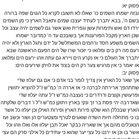
פסוק
יא
:
ובזה ישמחו השמים כו' שאלו לא תשובו לקרא כל הגוים שפה ברורה
בשם ה'. בבא יתברך לעתיד יעצבו שמים ותאבל הארץ כי מן השמים
ירדו דם ואש ותימרות עשן וגפרית ואש אשר גם לשמים יהיה עצב וכל
שכן הארץ מקבל הפורענות אך בשובכם עד ה' כמדובר ישמחו
השמים משפע חסד ורחמים המשתלשל על ידם ותגל הארץ ולא יהיה
רעם מה רק בים ומלואו כי יזכור שרו של הים הפעם הראשונה שבא
יתברך אל העולם כי אז נקרע הים ויירא גם עתה וזהו ירעם הים ומלואו.
או יאמר כי אין מרגיש צער רק הים בצוד את לויתן שירעים הים:
פסוק
יב
:
אך שאר כל הארץ אין צריך לומר בני אדם כי אם גם יעלוז שדי
שתתהפך ארירתה לברכה כי אז אררה ה' כמ"ש ז"ל להוציא יתושין
ופרעושין וקוצים ודרדרים כי נעצבה כמ"ש ז"ל עתה יעלוז שדי
שאדרבה יהי פסת בר זך ונקי בארץ ויתוקן כמ"ש ז"ל ו' דברים שלקתה
הארץ שבכללן הוא שלקו פירות הארץ ופירות האילן וכן יעלזו כל אשר
בו כי מתחלה חיות השדה שואגים לטרף ומצטערים הן ושור וכשב ועז
הנאכלים מהם אך אז שאריה כבקר יאכל תבן יעלזו אלו ואלו וזהו וכל
אשר בו וכן אז ירננו כל עצי יער שהוא כי עתידים כל אילני סרק הם עצי