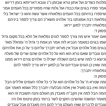
מלכות כשדים ועל אתון נורא שבזמן נ"נ וגובא דאריותא בזמן דריוש
אמר ספרו בגוים את כבודו ועל גלות שהיו מפוזרים בכל העמים אמר
שיספרו בהיותם בכל העמים נפלאותיו אשר עשה והוא כי ישראל בלי
נפלאות רבה אמונתנו בה' אלהינו משא"כ הם צריך לספר ביניהם
נפלאותיו יתברך למען ייראו:
פסוק
ד
:
ואם יאמר איש מה צורך לספר לגוים נפלאות אל הלא בכל מקום גדול
שמו בגוים כמאמר הנביא לזה אמר הן אמת כי גדול ה' ומהולל מאד
בגוים מכל אלהים אבל אין מוראו יתברך עליהם כי על כן את אלהיהם
הם עובדים שאם נורא הוא הוא על כל אלהים שהם שרים של מעלה
וכיוצא כי למה שיש בהם השכלה ישכילו כי אלהים צורם וייראו ממנו
מה שאין כן הגוים עובדיהם על כן למען ייראו צריך לספר להם
נפלאותיו יתברך:
פסוק
ה
:
ומה שנורא ה' על כל אלהים הוא על כי כל אלהי העמים אלילים הבל
המה ואין בם מועיל ואין אלוה מבלעדו יתברך כלל ושמא תאמר אם
המה הבל למה אין הקב"ה מאבדן מן העולם והנה תשובת זה הוא
מאמר המשנה שהשיבו הזקנים לשר ברומי בזמן טיטוס אלו היו
עובדים לדברים שאין העולם צריך להם היה מאבדם אבל עובדים