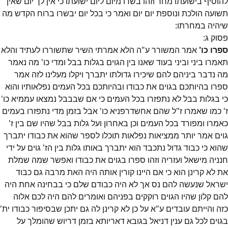
להוסיף בישועתו מחר וזהו בשרו מיום ליום ישועתו כי אין לך יום שאין
תשועה הולכת ונוספת יום יום ואמר כי בכל יום יבשרו ברוח הקדש מה
שיהיה במחרתו:
פסוק
ג
:
ספרו כו'
אמר המשורר ע"ה הלא אמרתי השיר שתשוררו לעתיד והלא
תאמרו ביני וביני בעוד שאנו בין הגוים בגלות בבל ומדי כו' מה נאמר
מה נדבר ביניהם להם שיכירו גדולתו יתברך ויקלו מעלינו לזה אמר
ספרו בהיותכם בגוים את כבודו ובהיותכם בכל העמים נפלאותיו והוא
כי בגלות בבל לא נתפזרו בכל העמים כי אם שבבבל נמצאו עממיא כו'
ז' כמו שאמרו ז"ל שהם אחשדרפניא כו' אבל בזמן מדי נתפזרו בעמים
כאמרו ומפורד בכל העמים וכן באחרון ועל גלות בבל שהיו שם בין ז'
גוים אמר יותר ממציאות נפלאות תוכלו לספר שהוא את כבודו יתברך
שהוא כי כבוד גדול נתכבד הוא יתברך באותו גלות בין הז' גוים על ידי
חנניה מישאל ועזריה וזהו ספרו בגוים את כבודו ואפשר שמה שמלת
את לא קרינן הוא כי אם היינו קורין אותה היה האת מרבה גם כבוד
ישראל שנעשה להם נס אך לא היה כבודם שלם כי בבחינה אחת היה
להם קלון שהיו הגוים רוקקים בפניהם ואומרים להם היה לכם אלוה
כזה והייתם עובדים ע"א על כן לא קרינן לה גם יתכן שבסיפור כבודו ית'
בגוים לכל גם ענין דניאל בגובא דאריותא בזמן דריוש שהומלך על