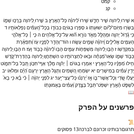
קמט
קנ
א
שִׁ֣ירוּ
לַ֭יהוָה
שִׁ֣יר
חָדָ֑שׁ
שִׁ֥ירוּ
לַ֝יהוָ֗ה
כָּל־
הָאָֽרֶץ׃
ב
שִׁ֣ירוּ
לַ֭יהוָה
בָּרֲכ֣וּ
שְׁמ֑וֹ
בַּשְּׂר֥וּ
מִיּֽוֹם־
לְ֝י֗וֹם
יְשׁוּעָתֽוֹ׃
ג
סַפְּר֣וּ
בַגּוֹיִ֣ם
כְּבוֹד֑וֹ
בְּכָל־
הָֽ֝עַמִּ֗ים
נִפְלְאוֹתָֽיו׃
ד
כִּ֥י
גָ֘ד֤וֹל
יְהוָ֣ה
וּמְהֻלָּ֣ל
מְאֹ֑ד
נוֹרָ֥א
ה֝֗וּא
עַל־
כָּל־
אֱלֹהִֽים׃
ה
כִּ֤י ׀
כָּל־
אֱלֹהֵ֣י
הָעַמִּ֣ים
אֱלִילִ֑ים
וַֽ֝יהוָ֗ה
שָׁמַ֥יִם
עָשָֽׂה׃
ו
הוֹד־
וְהָדָ֥ר
לְפָנָ֑יו
עֹ֥ז
וְ֝תִפְאֶ֗רֶת
בְּמִקְדָּשֽׁוֹ׃
ז
הָב֣וּ
לַ֭יהוָה
מִשְׁפְּח֣וֹת
עַמִּ֑ים
הָב֥וּ
לַ֝יהוָ֗ה
כָּב֥וֹד
וָעֹֽז׃
ח
הָב֣וּ
לַ֭יהוָה
כְּב֣וֹד
שְׁמ֑וֹ
שְׂאֽוּ־
מִ֝נְחָ֗ה
וּבֹ֥אוּ
לְחַצְרוֹתָֽיו׃
ט
הִשְׁתַּחֲו֣וּ
לַ֭יהוָה
בְּהַדְרַת־
קֹ֑דֶשׁ
חִ֥ילוּ
מִ֝פָּנָ֗יו
כָּל־
הָאָֽרֶץ׃
י
אִמְר֤וּ
בַגּוֹיִ֨ם ׀
יְה֘וָ֤ה
מָלָ֗ךְ
אַף־
תִּכּ֣וֹן
תֵּ֭בֵל
בַּל־
תִּמּ֑וֹט
יָדִ֥ין
עַ֝מִּ֗ים
בְּמֵישָׁרִֽים׃
יא
יִשְׂמְח֣וּ
הַ֭שָּׁמַיִם
וְתָגֵ֣ל
הָאָ֑רֶץ
יִֽרְעַ֥ם
הַ֝יָּ֗ם
וּמְלֹאֽוֹ׃
יב
יַעֲלֹ֣ז
שָׂ֭דַי
וְכָל־
אֲשֶׁר־
בּ֑וֹ
אָ֥ז
יְ֝רַנְּנ֗וּ
כָּל־
עֲצֵי־
יָֽעַר׃
יג
לִפְנֵ֤י
יְהוָ֨ה ׀
כִּ֬י
בָ֗א
כִּ֥י
בָא֮
לִשְׁפֹּ֪ט
הָ֫אָ֥רֶץ
יִשְׁפֹּֽט־
תֵּבֵ֥ל
בְּצֶ֑דֶק
וְ֝עַמִּ֗ים
בֶּאֱמוּנָתֽוֹ׃
📖
פרשנים על הפרק
📜
תרגום
רבותינו זכרונם לברכה
13
פסוקים