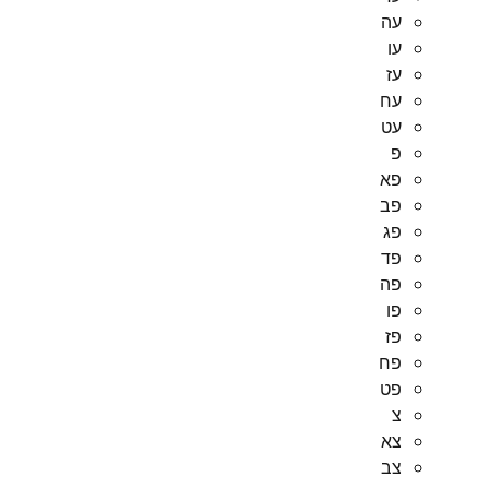
עה
עו
עז
עח
עט
פ
פא
פב
פג
פד
פה
פו
פז
פח
פט
צ
צא
צב