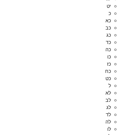
יט
כ
כא
כב
כג
כד
כה
כו
כז
כח
כט
ל
לא
לב
לג
לד
לה
לו