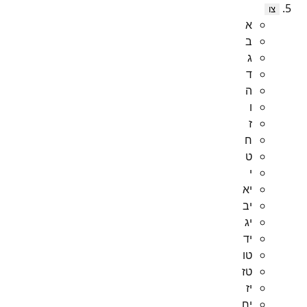
צו
א
ב
ג
ד
ה
ו
ז
ח
ט
י
יא
יב
יג
יד
טו
טז
יז
יח