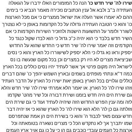
שירו לה' שיר חדש כו'
הנה כל המזמורים האלו ידברו על הגאולה
העתידה ב"ב ולבא אל ענין הכתובים נזכירה מאמר הנביא כי בימים
ההם לא יאמרו אשר העלה את ישראל ממצרים כי אם מכל הארצות
כו' והוא כי הטובה העתידה גדולה על כל הקדומות באופן כי לא נצטרך
לשורר ולזמר על התשועות הישנות ולהזכיר השירות הקודמות כי אם
השיר חדש בלבד כי הוא יהיה כ"כ גדול כי הוא לבדו שקול כנגד כל
הקודמים וזה יאמר שירו לה' שיר חדש כי החדש שהוא על החדוש
יספיק וראו נא גדלו כי הלא יספיק לשישוררו כל הארץ והוא כי נסים
שביציאת מצרים לא היו רק במצרים וכן בכל מקום שנעשה בו נס
לישראל היה מקום פרטי אך אשר לעתיד יהיו נסים כוללים בכל הארץ
כמה ד"א ונתתי מופתים בשמים ובארץ השמש יהפך כו' שהם דברים
כוללים וגלויים בכל הארץ באופן יאות ישירו כל הארץ על הדבר העתיד
וזהו שירו לה' כל הארץ. או יאמר הלא אמרתי שירו לה' שיר חדש והלא
גם שירת הים היה חדש בזמנו ושירת דבורה וכל שיר מהט' שקדמו
לזה ומה ענין הפרש החדוש הזה שיהיה לעתיד ועוד כי גם שירת הים
וזולתה גם כן לה' הלא הוא שירו לה' כל הארץ שהוא כי אז יהיה דבר
חדש עצום מאד לכבוד ה' והוא כי בשירת הים הן אמת שנתפרסם
שמו יתברך אך לא נתקדש הכל כי מצרים נשארה בטומאתה וכל
ארצות כל העמים עובדי כוכבים גם הן כי על כן גם אויר ארץ העמים