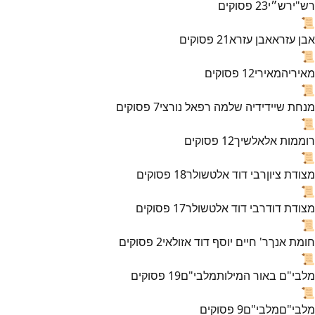
רש"י
רש״י
23
פסוקים
📜
אבן עזרא
אבן עזרא
21
פסוקים
📜
מאירי
המאירי
12
פסוקים
📜
מנחת שי
ידידיה שלמה רפאל נורצי
7
פסוקים
📜
רוממות אל
אלשיך
12
פסוקים
📜
מצודת ציון
רבי דוד אלטשולר
18
פסוקים
📜
מצודת דוד
רבי דוד אלטשולר
17
פסוקים
📜
חומת אנך
ר' חיים יוסף דוד אזולאי
2
פסוקים
📜
מלבי"ם באור המילות
מלבי"ם
19
פסוקים
📜
מלבי"ם
מלבי"ם
9
פסוקים