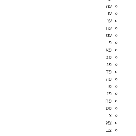
עה
עו
עז
עח
עט
פ
פא
פב
פג
פד
פה
פו
פז
פח
פט
צ
צא
צב