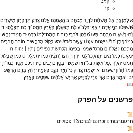
קמט
קנ
א
לַמְנַצֵּ֥חַ
אַל־
תַּשְׁחֵ֗ת
לְדָוִ֥ד
מִכְתָּֽם׃
ב
הַֽאֻמְנָ֗ם
אֵ֣לֶם
צֶ֭דֶק
תְּדַבֵּר֑וּן
מֵישָׁרִ֥ים
תִּ֝שְׁפְּט֗וּ
בְּנֵ֣י
אָדָֽם׃
ג
אַף־
בְּלֵב֮
עוֹלֹ֪ת
תִּפְעָ֫ל֥וּן
בָּאָ֡רֶץ
חֲמַ֥ס
יְ֝דֵיכֶ֗ם
תְּפַלֵּֽסֽוּן׃
ד
זֹ֣רוּ
רְשָׁעִ֣ים
מֵרָ֑חֶם
תָּע֥וּ
מִ֝בֶּ֗טֶן
דֹּבְרֵ֥י
כָזָֽב׃
ה
חֲמַת־
לָ֗מוֹ
כִּדְמ֥וּת
חֲמַת־
נָחָ֑שׁ
כְּמוֹ־
פֶ֥תֶן
חֵ֝רֵ֗שׁ
יַאְטֵ֥ם
אָזְנֽוֹ׃
ו
אֲשֶׁ֣ר
לֹא־
יִ֭שְׁמַע
לְק֣וֹל
מְלַחֲשִׁ֑ים
חוֹבֵ֖ר
חֲבָרִ֣ים
מְחֻכָּֽם׃
ז
אֱ‍ֽלֹהִ֗ים
הֲרָס־
שִׁנֵּ֥ימוֹ
בְּפִ֑ימוֹ
מַלְתְּע֥וֹת
כְּ֝פִירִ֗ים
נְתֹ֣ץ ׀
יְהוָֽה׃
ח
יִמָּאֲס֣וּ
כְמוֹ־
מַ֭יִם
יִתְהַלְּכוּ־
לָ֑מוֹ
יִדְרֹ֥ךְ
חצו
(
חִ֝צָּ֗יו
)
כְּמ֣וֹ
יִתְמֹלָֽלוּ׃
ט
כְּמ֣וֹ
שַׁ֭בְּלוּל
תֶּ֣מֶס
יַהֲלֹ֑ךְ
נֵ֥פֶל
אֵ֝֗שֶׁת
בַּל־
חָ֥זוּ
שָֽׁמֶשׁ׃
י
בְּטֶ֤רֶם
יָבִ֣ינוּ
סִּֽירֹתֵיכֶ֣ם
אָטָ֑ד
כְּמוֹ־
חַ֥י
כְּמוֹ־
חָ֝ר֗וֹן
יִשְׂעָרֶֽנּוּ׃
יא
יִשְׂמַ֣ח
צַ֭דִּיק
כִּי־
חָזָ֣ה
נָקָ֑ם
פְּעָמָ֥יו
יִ֝רְחַ֗ץ
בְּדַ֣ם
הָרָשָֽׁע׃
יב
וְיֹאמַ֣ר
אָ֭דָם
אַךְ־
פְּרִ֣י
לַצַּדִּ֑יק
אַ֥ךְ
יֵשׁ־
אֱ֝לֹהִ֗ים
שֹׁפְטִ֥ים
בָּאָֽרֶץ׃
📖
פרשנים על הפרק
📜
תרגום
רבותינו זכרונם לברכה
12
פסוקים
📜