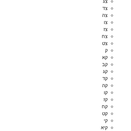
צג
צד
צה
צו
צז
צח
צט
ק
קא
קב
קג
קד
קה
קו
קז
קח
קט
קי
קיא