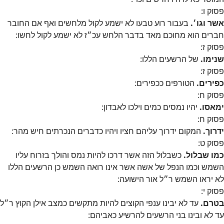
פסוק
ו
:
אשר וגו׳‎.
בעבור רוע טבעו לא ישמע לקול מלחשים ואף אם החובר
חברים הוא מחוכם מאד בדבר הלחש עכ״‎ז לא ישמע לקול לחשו:
פסוק
ז
:
שנימו.
של הרשעים הללו:
פסוק
ז
:
כפירים.
הטורפים ככפירים:
פסוק
ח
:
ימאסו.
יהיו נמסים כמים וילכו לאבדון:
פסוק
ח
:
ידרוך.
המקום ידרוך עליהם חציו ויהיו כדברים הנכרתים חיש מהר:
פסוק
ט
:
כמו שבלול.
כשבלול הזה אשר דרכו להיות נמס והולך בזרוח עליו
השמש וכמו הנפל של אשה אשר אינו רואה השמש כן הרשעים הללו
לא יראו השמש ר״‎ל אור הישועה:
פסוק
י
:
בטרם.
עד לא יבינו ענפי הקוצים להיות מתקשים כמצב אילן הקוץ ר״‎ל
עד לא ובינו בני הרשעים להרשיע כאביהם: