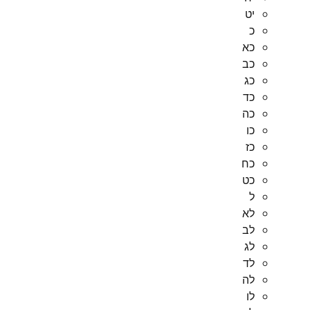
יט
כ
כא
כב
כג
כד
כה
כו
כז
כח
כט
ל
לא
לב
לג
לד
לה
לו