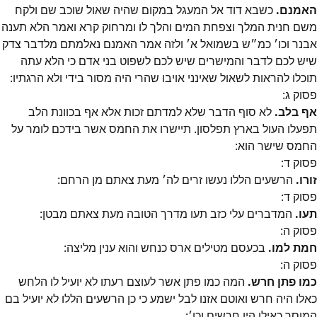
האמנם.
כשבא דוד אל המעגל במקום שהיה שאול שוכב שם ולקח
משם חנית המלך וצפחת המים והלך לו ומרחוק קרא ואמר הלא תענה
אבנר וכו׳‎ כמ״‎ש בשמואל א׳‎ ולזה אמר האמנם נאלמתם מלדבר צדק
שיש לכם לדבר והמישרים שיש לכם לשפוט בני אדם כי הלא עתה
תוכלו להראות לשאול שאינני אויבו שהרי היה מסור בידי ולא הרגתיו:
פסוק
ג
:
אף בלב.
לא סוף הדבר שלא למדתם זכות אלא אף בכוונת הלב
תפעלו העול בארץ תפלסון. תיישרו את החמס אשר בידכם לומר על
החמס שישר הוא:
פסוק
ד
:
זורו.
הרשעים הללו נעשו זרים לה׳‎ מעת צאתם מן הרחם:
פסוק
ד
:
תעו.
המדברים עלי כזב תעו מדרך הטובה מעת צאתם מבטן:
פסוק
ה
:
חמת למו.
בכעסם מטילים ארס כנחש והוא ענין מליצה:
פסוק
ה
:
כמו פתן חרש.
המה כמו פתן אשר לעוצם רעתו לא יועיל לו הלחש
כאלו היה חרש ואוטם אזנו לבל ישמע כי כן הרשעים הללו לא יועיל בם
המוסר כאילו היו חרשים וכו׳‎: