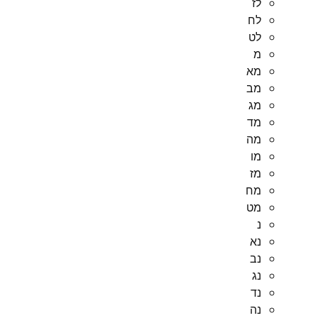
לז
לח
לט
מ
מא
מב
מג
מד
מה
מו
מז
מח
מט
נ
נא
נב
נג
נד
נה