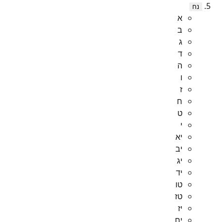
נח
א
ב
ג
ד
ה
ו
ז
ח
ט
י
יא
יב
יג
יד
טו
טז
יז
יח