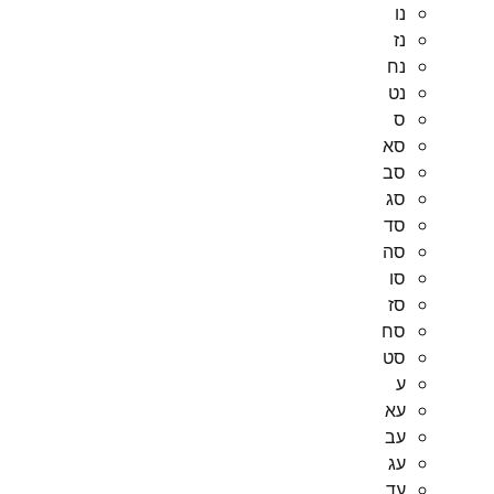
נו
נז
נח
נט
ס
סא
סב
סג
סד
סה
סו
סז
סח
סט
ע
עא
עב
עג
עד