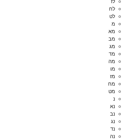
לז
לח
לט
מ
מא
מב
מג
מד
מה
מו
מז
מח
מט
נ
נא
נב
נג
נד
נה