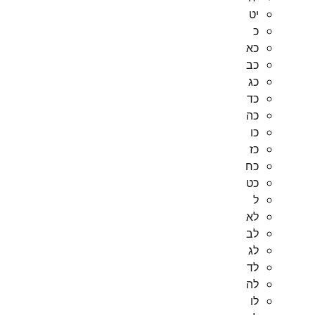
יט
כ
כא
כב
כג
כד
כה
כו
כז
כח
כט
ל
לא
לב
לג
לד
לה
לו