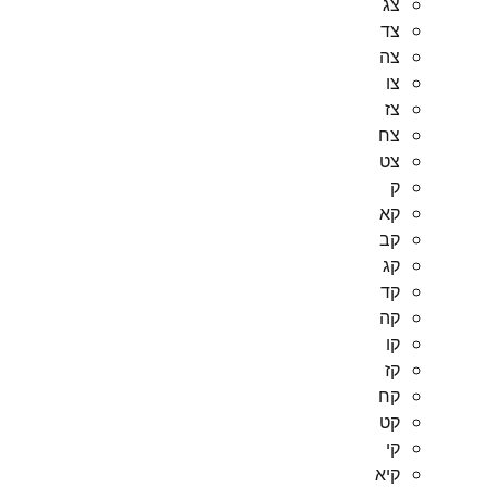
צג
צד
צה
צו
צז
צח
צט
ק
קא
קב
קג
קד
קה
קו
קז
קח
קט
קי
קיא