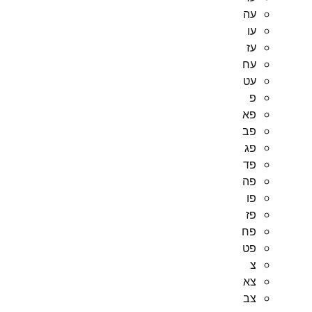
עה
עו
עז
עח
עט
פ
פא
פב
פג
פד
פה
פו
פז
פח
פט
צ
צא
צב