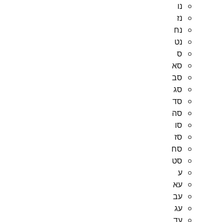
נו
נז
נח
נט
ס
סא
סב
סג
סד
סה
סו
סז
סח
סט
ע
עא
עב
עג
עד