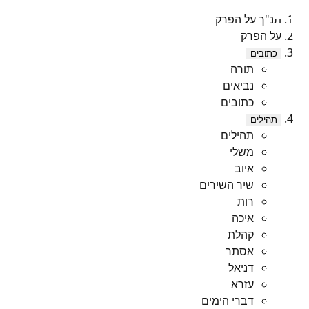
תנ"ך על הפרק
על הפרק
כתובים
תורה
נביאים
כתובים
תהילים
תהילים
משלי
איוב
שיר השירים
רות
איכה
קהלת
אסתר
דניאל
עזרא
דברי הימים