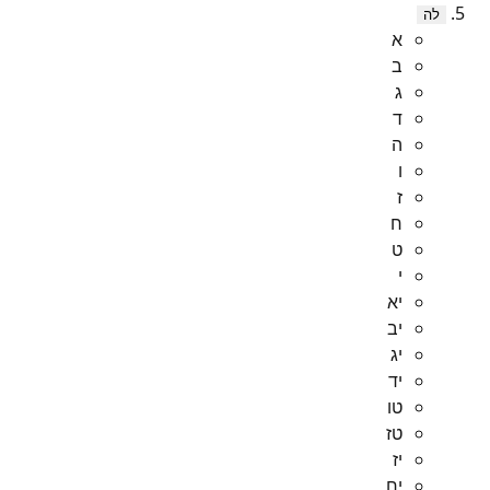
לה
א
ב
ג
ד
ה
ו
ז
ח
ט
י
יא
יב
יג
יד
טו
טז
יז
יח