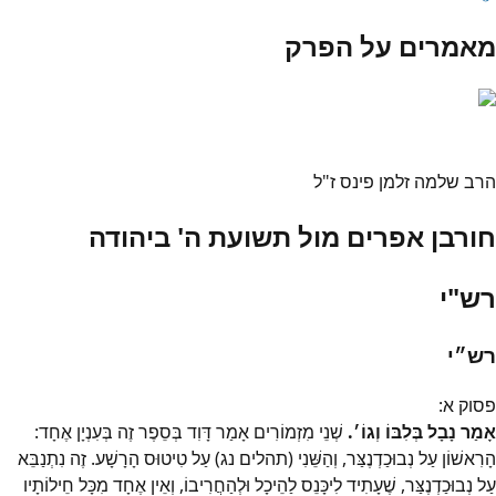
מאמרים על הפרק
הרב שלמה זלמן פינס ז"ל
חורבן אפרים מול תשועת ה' ביהודה
רש"י
רש״י
פסוק
א
:
אָמַר נָבָל בְּלִבּוֹ וְגוֹ׳.
שְׁנֵי מִזְמוֹרִים אָמַר דָּוִד בְּסֵפֶר זֶה בְּעִנְיָן אֶחָד:
הָרִאשׁוֹן עַל נְבוּכַדְנֶצַּר, וְהַשֵּׁנִי (תהלים נג) עַל טִיטוּס הָרָשָׁע. זֶה נִתְנַבֵּא
עַל נְבוּכַדְנֶצַּר, שֶׁעָתִיד לִיכָּנֵס לַהֵיכָל וּלְהַחֲרִיבוֹ, וְאֵין אֶחָד מִכָּל חֵילוֹתָיו