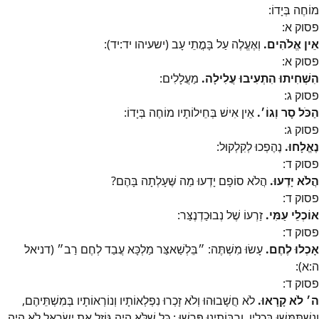
מוֹחֶה בְּיָדוֹ:
פסוק
א
:
אֵין אֱלֹהִים.
וְאֶעֱלֶה עַל בָּמֳתֵי עָב (ישעיהו יד:יד):
פסוק
א
:
הִשְׁחִיתוּ הִתְעִיבוּ עֲלִילָה.
מַעֲלָלִים:
פסוק
ג
:
הַכֹּל סָר וְגוֹ׳.
אֵין אִישׁ בְּחֵילוֹתָיו מוֹחֶה בְּיָדוֹ:
פסוק
ג
:
נֶאֱלָחוּ.
נֶהֶפְכוּ לְקִלְקוּל:
פסוק
ד
:
הֲלֹא יָדְעוּ.
הֲלֹא סוֹפָם יָדְעוּ מַה שֶּׁעָלְתָה בָּהֶם?
פסוק
ד
:
אוֹכְלֵי עַמִּי.
זַרְעוֹ שֶׁל נְבוּכַדְנֶצַּר:
פסוק
ד
:
אָכְלוּ לֶחֶם.
עָשׂוּ מִשְׁתֶּה: ״בֵּלְשַׁאצַּר מַלְכָּא עֲבַד לְחֶם רַב״ (דניאל
ה:א):
פסוק
ד
:
ה׳ לֹא קָרָאוּ.
לֹא חֲשָׁבוּהוּ וְלֹא זָכְרוּ נִפְלְאוֹתָיו וְנוֹרְאוֹתָיו בְּמִשְׁתֵּיהֶם,
וְנִשְׁתַּמְּשׁוּ בְּכֵלָיו. וְרַבּוֹתֵינוּ פֵּרְשׁוּ : כָּל שֶׁלֹּא הָיָה גּוֹזֵל אֶת יִשְׂרָאֵל לֹא הָיָה