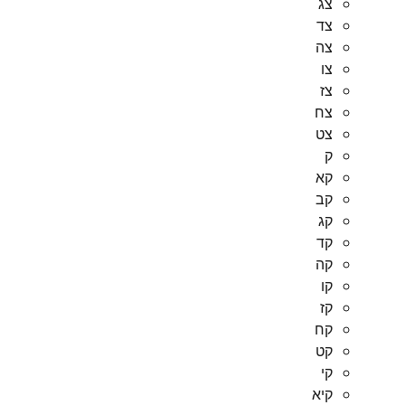
צג
צד
צה
צו
צז
צח
צט
ק
קא
קב
קג
קד
קה
קו
קז
קח
קט
קי
קיא