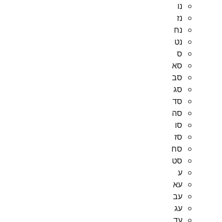
נו
נז
נח
נט
ס
סא
סב
סג
סד
סה
סו
סז
סח
סט
ע
עא
עב
עג
עד