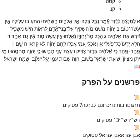
קמט
קנ
א
לַמְנַצֵּ֗חַ
לְדָ֫וִ֥ד
אָ֘מַ֤ר
נָבָ֣ל
בְּ֭לִבּוֹ
אֵ֣ין
אֱלֹהִ֑ים
הִֽשְׁחִ֗יתוּ
הִֽתְעִ֥יבוּ
עֲלִילָ֗ה
אֵ֣ין
עֹֽשֵׂה־
טֽוֹב׃
ב
יְֽהוָ֗ה
מִשָּׁמַיִם֮
הִשְׁקִ֪יף
עַֽל־
בְּנֵי־
אָ֫דָ֥ם
לִ֭רְאוֹת
הֲיֵ֣שׁ
מַשְׂכִּ֑יל
דֹּ֝רֵשׁ
אֶת־
אֱלֹהִֽים׃
ג
הַכֹּ֥ל
סָר֮
יַחְדָּ֪ו
נֶ֫אֱלָ֥חוּ
אֵ֤ין
עֹֽשֵׂה־
ט֑וֹב
אֵ֝֗ין
גַּם־
אֶחָֽד׃
ד
הֲלֹ֥א
יָדְעוּ֮
כָּל־
פֹּ֪עֲלֵ֫י
אָ֥וֶן
אֹכְלֵ֣י
עַ֭מִּי
אָ֣כְלוּ
לֶ֑חֶם
יְ֝הוָ֗ה
לֹ֣א
קָרָֽאוּ׃
ה
שָׁ֤ם ׀
פָּ֣חֲדוּ
פָ֑חַד
כִּֽי־
אֱ֝לֹהִ֗ים
בְּד֣וֹר
צַדִּֽיק׃
ו
עֲצַת־
עָנִ֥י
תָבִ֑ישׁוּ
כִּ֖י
יְהוָ֣ה
מַחְסֵֽהוּ׃
ז
מִ֥י
יִתֵּ֣ן
מִצִּיּוֹן֮
יְשׁוּעַ֪ת
יִשְׂרָ֫אֵ֥ל
בְּשׁ֣וּב
יְ֭הוָה
שְׁב֣וּת
עַמּ֑וֹ
יָגֵ֥ל
יַ֝עֲקֹ֗ב
יִשְׂמַ֥ח
יִשְׂרָֽאֵל׃
📖
פרשנים על הפרק
📜
תרגום
רבותינו זכרונם לברכה
7
פסוקים
📜
רש"י
רש״י
13
פסוקים
📜
אבן עזרא
אבן עזרא
9
פסוקים