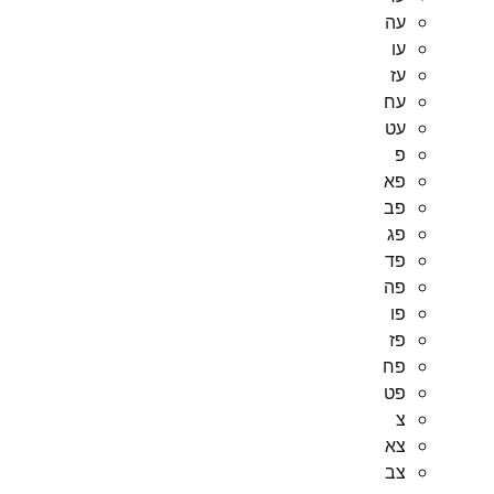
עה
עו
עז
עח
עט
פ
פא
פב
פג
פד
פה
פו
פז
פח
פט
צ
צא
צב