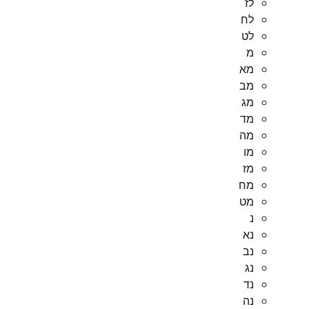
לז
לח
לט
מ
מא
מב
מג
מד
מה
מו
מז
מח
מט
נ
נא
נב
נג
נד
נה