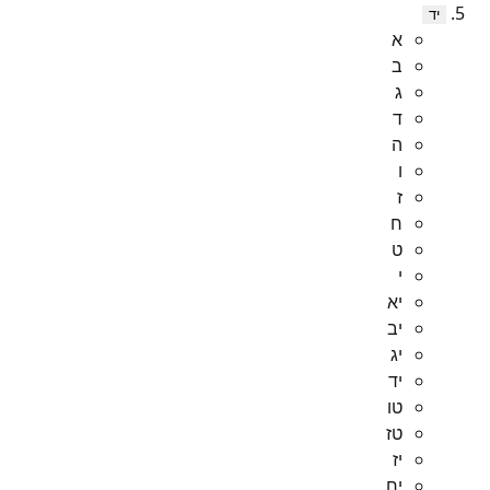
יד
א
ב
ג
ד
ה
ו
ז
ח
ט
י
יא
יב
יג
יד
טו
טז
יז
יח