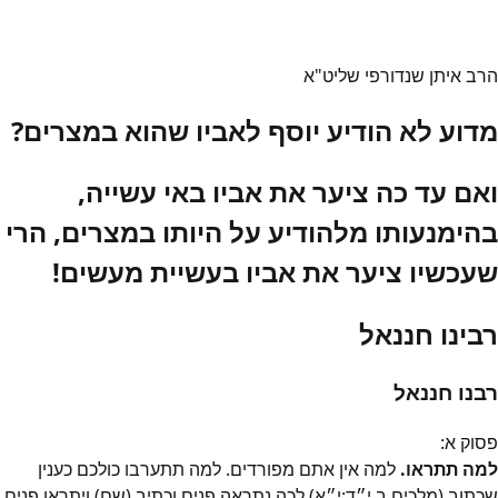
הרב איתן שנדורפי שליט"א
מדוע לא הודיע יוסף לאביו שהוא במצרים?
ואם עד כה ציער את אביו באי עשייה,
בהימנעותו מלהודיע על היותו במצרים, הרי
שעכשיו ציער את אביו בעשיית מעשים!
רבינו חננאל
רבנו חננאל
פסוק
א
:
למה תתראו.
למה אין אתם מפורדים. למה תתערבו כולכם כענין
שכתוב (מלכים ב י״ד:י״א) לכה נתראה פנים וכתיב (שם) ויתראו פנים