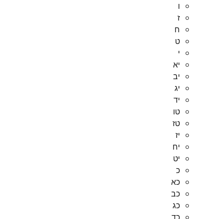
ו
ז
ח
ט
י
יא
יב
יג
יד
טו
טז
יז
יח
יט
כ
כא
כב
כג
כד