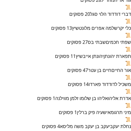
📜
דברי דוד
דוד הלוי סגל
20
פסוקים
📜
כלי יקר
שלמה אפרים מלונטשיץ
13
פסוקים
📜
שפתי חכמים
שבתי בס
27
פסוקים
📜
תפארת יהונתן
יהונתן אייבשיץ
11
פסוקים
📜
אור החיים
חיים בן עטר
47
פסוקים
📜
משכיל לדוד
דוד פארדו
14
פסוקים
📜
אדרת אליהו
אליהו בן שלומו זלמן מווילנה
1
פסוקים
📜
מיני תרגומא
ישעיה פיק ברלין
1
פסוקים
📜
נחלת יעקב
יעקב בן יעקב משה מליסא
4
פסוקים