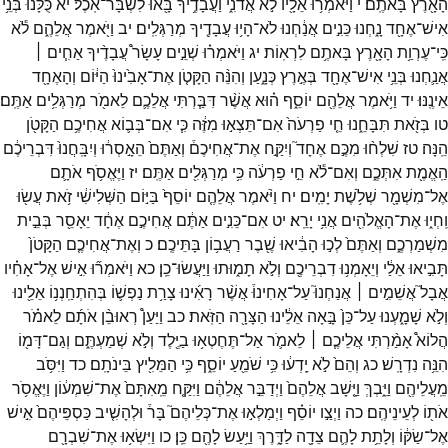
הָאָ֖רֶץ
בָּאתֶֽם׃
י
וַיֹּאמְר֥וּ
אֵלָ֖יו
לֹ֣א
אֲדֹנִ֑י
וַעֲבָדֶ֥יךָ
בָּ֖אוּ
לִשְׁבָּר־
אֹֽכֶל׃
יא
כֻּלָּ֕נוּ
בְּנֵ֥י
אִישׁ־
אֶחָ֖ד
נָ֑חְנוּ
כֵּנִ֣ים
אֲנַ֔חְנוּ
לֹא־
הָי֥וּ
עֲבָדֶ֖יךָ
מְרַגְּלִֽים׃
יב
וַיֹּ֖אמֶר
אֲלֵהֶ֑ם
לֹ֕א
כִּֽי־
עֶרְוַ֥ת
הָאָ֖רֶץ
בָּאתֶ֥ם
לִרְאֽוֹת׃
יג
וַיֹּאמְר֗וּ
שְׁנֵ֣ים
עָשָׂר֩
עֲבָדֶ֨יךָ
אַחִ֧ים ׀
אֲנַ֛חְנוּ
בְּנֵ֥י
אִישׁ־
אֶחָ֖ד
בְּאֶ֣רֶץ
כְּנָ֑עַן
וְהִנֵּ֨ה
הַקָּטֹ֤ן
אֶת־
אָבִ֙ינוּ֙
הַיּ֔וֹם
וְהָאֶחָ֖ד
אֵינֶֽנּוּ׃
יד
וַיֹּ֥אמֶר
אֲלֵהֶ֖ם
יוֹסֵ֑ף
ה֗וּא
אֲשֶׁ֨ר
דִּבַּ֧רְתִּי
אֲלֵכֶ֛ם
לֵאמֹ֖ר
מְרַגְּלִ֥ים
אַתֶּֽם׃
טו
בְּזֹ֖את
תִּבָּחֵ֑נוּ
חֵ֤י
פַרְעֹה֙
אִם־
תֵּצְא֣וּ
מִזֶּ֔ה
כִּ֧י
אִם־
בְּב֛וֹא
אֲחִיכֶ֥ם
הַקָּטֹ֖ן
הֵֽנָּה׃
טז
שִׁלְח֨וּ
מִכֶּ֣ם
אֶחָד֮
וְיִקַּ֣ח
אֶת־
אֲחִיכֶם֒
וְאַתֶּם֙
הֵאָ֣סְר֔וּ
וְיִבָּֽחֲנוּ֙
דִּבְרֵיכֶ֔ם
הַֽאֱמֶ֖ת
אִתְּכֶ֑ם
וְאִם־
לֹ֕א
חֵ֣י
פַרְעֹ֔ה
כִּ֥י
מְרַגְּלִ֖ים
אַתֶּֽם׃
יז
וַיֶּאֱסֹ֥ף
אֹתָ֛ם
אֶל־
מִשְׁמָ֖ר
שְׁלֹ֥שֶׁת
יָמִֽים׃
יח
וַיֹּ֨אמֶר
אֲלֵהֶ֤ם
יוֹסֵף֙
בַּיּ֣וֹם
הַשְּׁלִישִׁ֔י
זֹ֥את
עֲשׂ֖וּ
וִֽחְי֑וּ
אֶת־
הָאֱלֹהִ֖ים
אֲנִ֥י
יָרֵֽא׃
יט
אִם־
כֵּנִ֣ים
אַתֶּ֔ם
אֲחִיכֶ֣ם
אֶחָ֔ד
יֵאָסֵ֖ר
בְּבֵ֣ית
מִשְׁמַרְכֶ֑ם
וְאַתֶּם֙
לְכ֣וּ
הָבִ֔יאוּ
שֶׁ֖בֶר
רַעֲב֥וֹן
בָּתֵּיכֶֽם׃
כ
וְאֶת־
אֲחִיכֶ֤ם
הַקָּטֹן֙
תָּבִ֣יאוּ
אֵלַ֔י
וְיֵאָמְנ֥וּ
דִבְרֵיכֶ֖ם
וְלֹ֣א
תָמ֑וּתוּ
וַיַּעֲשׂוּ־
כֵֽן׃
כא
וַיֹּאמְר֞וּ
אִ֣ישׁ
אֶל־
אָחִ֗יו
אֲבָל֮
אֲשֵׁמִ֣ים ׀
אֲנַחְנוּ֮
עַל־
אָחִינוּ֒
אֲשֶׁ֨ר
רָאִ֜ינוּ
צָרַ֥ת
נַפְשׁ֛וֹ
בְּהִתְחַֽנְנ֥וֹ
אֵלֵ֖ינוּ
וְלֹ֣א
שָׁמָ֑עְנוּ
עַל־
כֵּן֙
בָּ֣אָה
אֵלֵ֔ינוּ
הַצָּרָ֖ה
הַזֹּֽאת׃
כב
וַיַּעַן֩
רְאוּבֵ֨ן
אֹתָ֜ם
לֵאמֹ֗ר
הֲלוֹא֩
אָמַ֨רְתִּי
אֲלֵיכֶ֧ם ׀
לֵאמֹ֛ר
אַל־
תֶּחֶטְא֥וּ
בַיֶּ֖לֶד
וְלֹ֣א
שְׁמַעְתֶּ֑ם
וְגַם־
דָּמ֖וֹ
הִנֵּ֥ה
נִדְרָֽשׁ׃
כג
וְהֵם֙
לֹ֣א
יָֽדְע֔וּ
כִּ֥י
שֹׁמֵ֖עַ
יוֹסֵ֑ף
כִּ֥י
הַמֵּלִ֖יץ
בֵּינֹתָֽם׃
כד
וַיִּסֹּ֥ב
מֵֽעֲלֵיהֶ֖ם
וַיֵּ֑בְךְּ
וַיָּ֤שָׁב
אֲלֵהֶם֙
וַיְדַבֵּ֣ר
אֲלֵהֶ֔ם
וַיִּקַּ֤ח
מֵֽאִתָּם֙
אֶת־
שִׁמְע֔וֹן
וַיֶּאֱסֹ֥ר
אֹת֖וֹ
לְעֵינֵיהֶֽם׃
כה
וַיְצַ֣ו
יוֹסֵ֗ף
וַיְמַלְא֣וּ
אֶת־
כְּלֵיהֶם֮
בָּר֒
וּלְהָשִׁ֤יב
כַּסְפֵּיהֶם֙
אִ֣ישׁ
אֶל־
שַׂקּ֔וֹ
וְלָתֵ֥ת
לָהֶ֛ם
צֵדָ֖ה
לַדָּ֑רֶךְ
וַיַּ֥עַשׂ
לָהֶ֖ם
כֵּֽן׃
כו
וַיִּשְׂא֥וּ
אֶת־
שִׁבְרָ֖ם