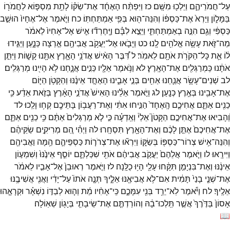
עַל־
חֲמֹרֵיהֶ֑ם
וַיֵּלְכ֖וּ
מִשָּֽׁם׃
כז
וַיִּפְתַּ֨ח
הָאֶחָ֜ד
אֶת־
שַׂקּ֗וֹ
לָתֵ֥ת
מִסְפּ֛וֹא
לַחֲמֹר֖וֹ
בַּמָּל֑וֹן
וַיַּרְא֙
אֶת־
כַּסְפּ֔וֹ
וְהִנֵּה־
ה֖וּא
בְּפִ֥י
אַמְתַּחְתּֽוֹ׃
כח
וַיֹּ֤אמֶר
אֶל־
אֶחָיו֙
הוּשַׁ֣ב
כַּסְפִּ֔י
וְגַ֖ם
הִנֵּ֣ה
בְאַמְתַּחְתִּ֑י
וַיֵּצֵ֣א
לִבָּ֗ם
וַיֶּֽחֶרְד֞וּ
אִ֤ישׁ
אֶל־
אָחִיו֙
לֵאמֹ֔ר
מַה־
זֹּ֛את
עָשָׂ֥ה
אֱלֹהִ֖ים
לָֽנוּ׃
כט
וַיָּבֹ֛אוּ
אֶל־
יַעֲקֹ֥ב
אֲבִיהֶ֖ם
אַ֣רְצָה
כְּנָ֑עַן
וַיַּגִּ֣ידוּ
ל֔וֹ
אֵ֛ת
כָּל־
הַקֹּרֹ֥ת
אֹתָ֖ם
לֵאמֹֽר׃
ל
דִּ֠בֶּר
הָאִ֨ישׁ
אֲדֹנֵ֥י
הָאָ֛רֶץ
אִתָּ֖נוּ
קָשׁ֑וֹת
וַיִּתֵּ֣ן
אֹתָ֔נוּ
כִּֽמְרַגְּלִ֖ים
אֶת־
הָאָֽרֶץ׃
לא
וַנֹּ֥אמֶר
אֵלָ֖יו
כֵּנִ֣ים
אֲנָ֑חְנוּ
לֹ֥א
הָיִ֖ינוּ
מְרַגְּלִֽים׃
לב
שְׁנֵים־
עָשָׂ֥ר
אֲנַ֛חְנוּ
אַחִ֖ים
בְּנֵ֣י
אָבִ֑ינוּ
הָאֶחָ֣ד
אֵינֶ֔נּוּ
וְהַקָּטֹ֥ן
הַיּ֛וֹם
אֶת־
אָבִ֖ינוּ
בְּאֶ֥רֶץ
כְּנָֽעַן׃
לג
וַיֹּ֣אמֶר
אֵלֵ֗ינוּ
הָאִישׁ֙
אֲדֹנֵ֣י
הָאָ֔רֶץ
בְּזֹ֣את
אֵדַ֔ע
כִּ֥י
כֵנִ֖ים
אַתֶּ֑ם
אֲחִיכֶ֤ם
הָֽאֶחָד֙
הַנִּ֣יחוּ
אִתִּ֔י
וְאֶת־
רַעֲב֥וֹן
בָּתֵּיכֶ֖ם
קְח֥וּ
וָלֵֽכוּ׃
לד
וְ֠הָבִיאוּ
אֶת־
אֲחִיכֶ֣ם
הַקָּטֹן֮
אֵלַי֒
וְאֵֽדְעָ֗ה
כִּ֣י
לֹ֤א
מְרַגְּלִים֙
אַתֶּ֔ם
כִּ֥י
כֵנִ֖ים
אַתֶּ֑ם
אֶת־
אֲחִיכֶם֙
אֶתֵּ֣ן
לָכֶ֔ם
וְאֶת־
הָאָ֖רֶץ
תִּסְחָֽרוּ׃
לה
וַיְהִ֗י
הֵ֚ם
מְרִיקִ֣ים
שַׂקֵּיהֶ֔ם
וְהִנֵּה־
אִ֥ישׁ
צְרוֹר־
כַּסְפּ֖וֹ
בְּשַׂקּ֑וֹ
וַיִּרְא֞וּ
אֶת־
צְרֹר֧וֹת
כַּסְפֵּיהֶ֛ם
הֵ֥מָּה
וַאֲבִיהֶ֖ם
וַיִּירָֽאוּ׃
לו
וַיֹּ֤אמֶר
אֲלֵהֶם֙
יַעֲקֹ֣ב
אֲבִיהֶ֔ם
אֹתִ֖י
שִׁכַּלְתֶּ֑ם
יוֹסֵ֤ף
אֵינֶ֙נּוּ֙
וְשִׁמְע֣וֹן
אֵינֶ֔נּוּ
וְאֶת־
בִּנְיָמִ֣ן
תִּקָּ֔חוּ
עָלַ֖י
הָי֥וּ
כֻלָּֽנָה׃
לז
וַיֹּ֤אמֶר
רְאוּבֵן֙
אֶל־
אָבִ֣יו
לֵאמֹ֔ר
אֶת־
שְׁנֵ֤י
בָנַי֙
תָּמִ֔ית
אִם־
לֹ֥א
אֲבִיאֶ֖נּוּ
אֵלֶ֑יךָ
תְּנָ֤ה
אֹתוֹ֙
עַל־
יָדִ֔י
וַאֲנִ֖י
אֲשִׁיבֶ֥נּוּ
אֵלֶֽיךָ׃
לח
וַיֹּ֕אמֶר
לֹֽא־
יֵרֵ֥ד
בְּנִ֖י
עִמָּכֶ֑ם
כִּֽי־
אָחִ֨יו
מֵ֜ת
וְה֧וּא
לְבַדּ֣וֹ
נִשְׁאָ֗ר
וּקְרָאָ֤הוּ
אָסוֹן֙
בַּדֶּ֙רֶךְ֙
אֲשֶׁ֣ר
תֵּֽלְכוּ־
בָ֔הּ
וְהוֹרַדְתֶּ֧ם
אֶת־
שֵׂיבָתִ֛י
בְּיָג֖וֹן
שְׁאֽוֹלָה׃
📖