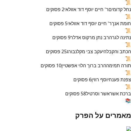
📜
נחל קדומים
ר' חיים יוסף דוד אזולאי
2
פסוקים
📜
חומת אנך
ר' חיים יוסף דוד אזולאי
5
פסוקים
📜
נתינה לגר
הרב נתן מרקוס אדלר
9
פסוקים
📜
הכתב והקבלה
יעקב צבי מקלנבורג
25
פסוקים
📜
תורה תמימה
הרב ברוך הלוי אפשטיין
10
פסוקים
📜
צפנת פענח
יוסף רוזין
6
פסוקים
📜
ברכת אשר
אשר וסרטיל
58
פסוקים
📚
מאמרים על הפרק