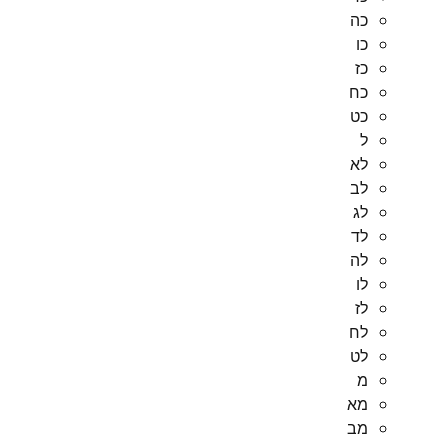
כה
כו
כז
כח
כט
ל
לא
לב
לג
לד
לה
לו
לז
לח
לט
מ
מא
מב