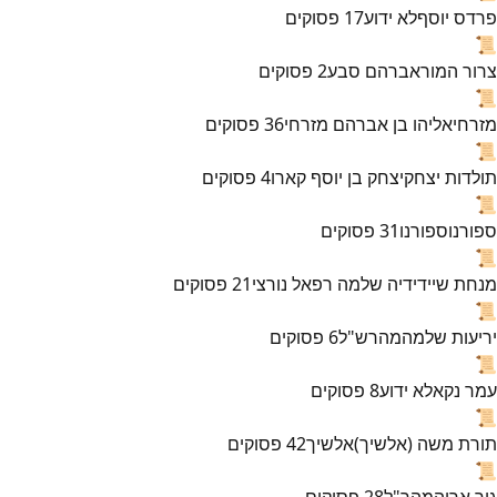
פרדס יוסף
לא ידוע
17
פסוקים
📜
צרור המור
אברהם סבע
2
פסוקים
📜
מזרחי
אליהו בן אברהם מזרחי
36
פסוקים
📜
תולדות יצחק
יצחק בן יוסף קארו
4
פסוקים
📜
ספורנו
ספורנו
31
פסוקים
📜
מנחת שי
ידידיה שלמה רפאל נורצי
21
פסוקים
📜
יריעות שלמה
מהרש"ל
6
פסוקים
📜
עמר נקא
לא ידוע
8
פסוקים
📜
תורת משה (אלשיך)
אלשיך
42
פסוקים
📜
גור אריה
מהר"ל
28
פסוקים