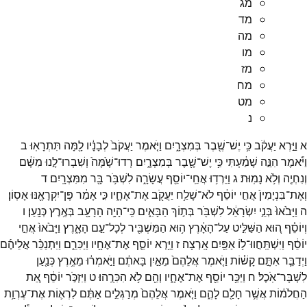
מג
מד
מה
מו
מז
מח
מט
נ
א
וַיַּ֣רְא
יַעֲקֹ֔ב
כִּ֥י
יֶשׁ־
שֶׁ֖בֶר
בְּמִצְרָ֑יִם
וַיֹּ֤אמֶר
יַעֲקֹב֙
לְבָנָ֔יו
לָ֖מָּה
תִּתְרָאֽוּ׃
ב
וַיֹּ֕אמֶר
הִנֵּ֣ה
שָׁמַ֔עְתִּי
כִּ֥י
יֶשׁ־
שֶׁ֖בֶר
בְּמִצְרָ֑יִם
רְדוּ־
שָׁ֙מָּה֙
וְשִׁבְרוּ־
לָ֣נוּ
מִשָּׁ֔ם
וְנִחְיֶ֖ה
וְלֹ֥א
נָמֽוּת׃
ג
וַיֵּרְד֥וּ
אֲחֵֽי־
יוֹסֵ֖ף
עֲשָׂרָ֑ה
לִשְׁבֹּ֥ר
בָּ֖ר
מִמִּצְרָֽיִם׃
ד
וְאֶת־
בִּנְיָמִין֙
אֲחִ֣י
יוֹסֵ֔ף
לֹא־
שָׁלַ֥ח
יַעֲקֹ֖ב
אֶת־
אֶחָ֑יו
כִּ֣י
אָמַ֔ר
פֶּן־
יִקְרָאֶ֖נּוּ
אָסֽוֹן׃
ה
וַיָּבֹ֙אוּ֙
בְּנֵ֣י
יִשְׂרָאֵ֔ל
לִשְׁבֹּ֖ר
בְּת֣וֹךְ
הַבָּאִ֑ים
כִּֽי־
הָיָ֥ה
הָרָעָ֖ב
בְּאֶ֥רֶץ
כְּנָֽעַן׃
ו
וְיוֹסֵ֗ף
ה֚וּא
הַשַּׁלִּ֣יט
עַל־
הָאָ֔רֶץ
ה֥וּא
הַמַּשְׁבִּ֖יר
לְכָל־
עַ֣ם
הָאָ֑רֶץ
וַיָּבֹ֙אוּ֙
אֲחֵ֣י
יוֹסֵ֔ף
וַיִּשְׁתַּֽחֲווּ־
ל֥וֹ
אַפַּ֖יִם
אָֽרְצָה׃
ז
וַיַּ֥רְא
יוֹסֵ֛ף
אֶת־
אֶחָ֖יו
וַיַּכִּרֵ֑ם
וַיִּתְנַכֵּ֨ר
אֲלֵיהֶ֜ם
וַיְדַבֵּ֧ר
אִתָּ֣ם
קָשׁ֗וֹת
וַיֹּ֤אמֶר
אֲלֵהֶם֙
מֵאַ֣יִן
בָּאתֶ֔ם
וַיֹּ֣אמְר֔וּ
מֵאֶ֥רֶץ
כְּנַ֖עַן
לִשְׁבָּר־
אֹֽכֶל׃
ח
וַיַּכֵּ֥ר
יוֹסֵ֖ף
אֶת־
אֶחָ֑יו
וְהֵ֖ם
לֹ֥א
הִכִּרֻֽהוּ׃
ט
וַיִּזְכֹּ֣ר
יוֹסֵ֔ף
אֵ֚ת
הַחֲלֹמ֔וֹת
אֲשֶׁ֥ר
חָלַ֖ם
לָהֶ֑ם
וַיֹּ֤אמֶר
אֲלֵהֶם֙
מְרַגְּלִ֣ים
אַתֶּ֔ם
לִרְא֛וֹת
אֶת־
עֶרְוַ֥ת