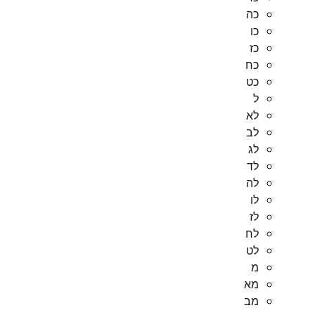
כה
כו
כז
כח
כט
ל
לא
לב
לג
לד
לה
לו
לז
לח
לט
מ
מא
מב