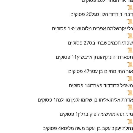
📜
דברי דוד
דוד הלוי סגל
20
פסוקים
📜
כלי יקר
שלמה אפרים מלונטשיץ
13
פסוקים
📜
שפתי חכמים
שבתי בס
27
פסוקים
📜
תפארת יהונתן
יהונתן אייבשיץ
11
פסוקים
📜
אור החיים
חיים בן עטר
47
פסוקים
📜
משכיל לדוד
דוד פארדו
14
פסוקים
📜
אדרת אליהו
אליהו בן שלומו זלמן מווילנה
1
פסוקים
📜
מיני תרגומא
ישעיה פיק ברלין
1
פסוקים
📜
נחלת יעקב
יעקב בן יעקב משה מליסא
4
פסוקים