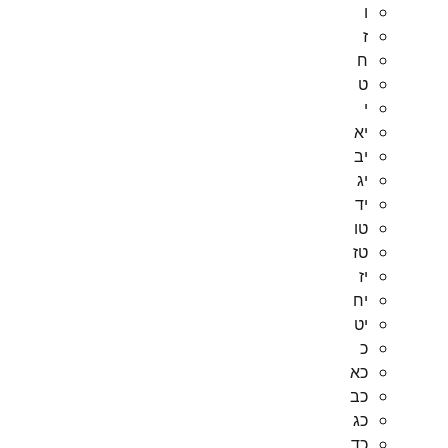
ו
ז
ח
ט
י
יא
יב
יג
יד
טו
טז
יז
יח
יט
כ
כא
כב
כג
כד