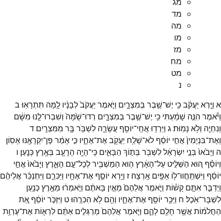
מג
מד
מה
מו
מז
מח
מט
נ
א
וַיַּ֣רְא
יַעֲקֹ֔ב
כִּ֥י
יֶשׁ־
שֶׁ֖בֶר
בְּמִצְרָ֑יִם
וַיֹּ֤אמֶר
יַעֲקֹב֙
לְבָנָ֔יו
לָ֖מָּה
תִּתְרָאֽוּ׃
ב
וַיֹּ֕אמֶר
הִנֵּ֣ה
שָׁמַ֔עְתִּי
כִּ֥י
יֶשׁ־
שֶׁ֖בֶר
בְּמִצְרָ֑יִם
רְדוּ־
שָׁ֙מָּה֙
וְשִׁבְרוּ־
לָ֣נוּ
מִשָּׁ֔ם
וְנִחְיֶ֖ה
וְלֹ֥א
נָמֽוּת׃
ג
וַיֵּרְד֥וּ
אֲחֵֽי־
יוֹסֵ֖ף
עֲשָׂרָ֑ה
לִשְׁבֹּ֥ר
בָּ֖ר
מִמִּצְרָֽיִם׃
ד
וְאֶת־
בִּנְיָמִין֙
אֲחִ֣י
יוֹסֵ֔ף
לֹא־
שָׁלַ֥ח
יַעֲקֹ֖ב
אֶת־
אֶחָ֑יו
כִּ֣י
אָמַ֔ר
פֶּן־
יִקְרָאֶ֖נּוּ
אָסֽוֹן׃
ה
וַיָּבֹ֙אוּ֙
בְּנֵ֣י
יִשְׂרָאֵ֔ל
לִשְׁבֹּ֖ר
בְּת֣וֹךְ
הַבָּאִ֑ים
כִּֽי־
הָיָ֥ה
הָרָעָ֖ב
בְּאֶ֥רֶץ
כְּנָֽעַן׃
ו
וְיוֹסֵ֗ף
ה֚וּא
הַשַּׁלִּ֣יט
עַל־
הָאָ֔רֶץ
ה֥וּא
הַמַּשְׁבִּ֖יר
לְכָל־
עַ֣ם
הָאָ֑רֶץ
וַיָּבֹ֙אוּ֙
אֲחֵ֣י
יוֹסֵ֔ף
וַיִּשְׁתַּֽחֲווּ־
ל֥וֹ
אַפַּ֖יִם
אָֽרְצָה׃
ז
וַיַּ֥רְא
יוֹסֵ֛ף
אֶת־
אֶחָ֖יו
וַיַּכִּרֵ֑ם
וַיִּתְנַכֵּ֨ר
אֲלֵיהֶ֜ם
וַיְדַבֵּ֧ר
אִתָּ֣ם
קָשׁ֗וֹת
וַיֹּ֤אמֶר
אֲלֵהֶם֙
מֵאַ֣יִן
בָּאתֶ֔ם
וַיֹּ֣אמְר֔וּ
מֵאֶ֥רֶץ
כְּנַ֖עַן
לִשְׁבָּר־
אֹֽכֶל׃
ח
וַיַּכֵּ֥ר
יוֹסֵ֖ף
אֶת־
אֶחָ֑יו
וְהֵ֖ם
לֹ֥א
הִכִּרֻֽהוּ׃
ט
וַיִּזְכֹּ֣ר
יוֹסֵ֔ף
אֵ֚ת
הַחֲלֹמ֔וֹת
אֲשֶׁ֥ר
חָלַ֖ם
לָהֶ֑ם
וַיֹּ֤אמֶר
אֲלֵהֶם֙
מְרַגְּלִ֣ים
אַתֶּ֔ם
לִרְא֛וֹת
אֶת־
עֶרְוַ֥ת