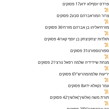
פרדס יוסף
לא ידוע
17
פסוקים
📜
צרור המור
אברהם סבע
2
פסוקים
📜
מזרחי
אליהו בן אברהם מזרחי
36
פסוקים
📜
תולדות יצחק
יצחק בן יוסף קארו
4
פסוקים
📜
ספורנו
ספורנו
31
פסוקים
📜
מנחת שי
ידידיה שלמה רפאל נורצי
21
פסוקים
📜
יריעות שלמה
מהרש"ל
6
פסוקים
📜
עמר נקא
לא ידוע
8
פסוקים
📜
תורת משה (אלשיך)
אלשיך
42
פסוקים
📜
גור אריה
מהר"ל
28
פסוקים