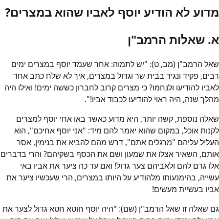
מדוע לא הודיע יוסף לאביו שהוא במצרים?
א. שאלות הרמב"ן
שאל הרמב"ן (מב, ט): "יש לתמוה: אחר שעמד יוסף במצרים ימים
רבים, פקיד ונגיד בבית שר וגדול במצרים, איך לא שלח כתב אחד
לאביו להודיעו ולנחמו? כי מצרים קרוב לחברון כששה ימים! ואילו היה
מהלך שנה, היה ראוי להודיעו לכבוד אביו!".
שאלה נוספת, קשה יותר, היא מדוע כאשר באו אחי יוסף למצרים
לקנות אוכל, במקום שהוא יאמר להם מיד: "אני יוסף אחיכם", הוא
העליל עליהם "מרגלים אתם", דרש מהם להביא את בנימין, אסר
אותם, השאיר אצלו את שמעון ושם את הכסף בשקיהם? והרי בדברים
אלו גרם להם ולאביהם צער גדול! ואם עד כה ציער את אביו באי
עשייה, בהימנעותו מלהודיע על היותו במצרים, הרי שעכשיו ציער את
אביו בעשיית מעשים!
גם שאלה זו שאל הרמב"ן (שם): "היה יוסף חוטא חטא גדול לצער את