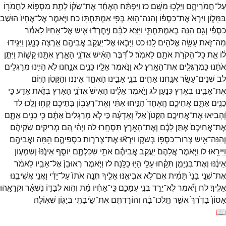
עַל־
חֲמֹרֵיהֶ֑ם
וַיֵּלְכ֖וּ
מִשָּֽׁם׃
כז
וַיִּפְתַּ֨ח
הָאֶחָ֜ד
אֶת־
שַׂקּ֗וֹ
לָתֵ֥ת
מִסְפּ֛וֹא
לַחֲמֹר֖וֹ
בַּמָּל֑וֹן
וַיַּרְא֙
אֶת־
כַּסְפּ֔וֹ
וְהִנֵּה־
ה֖וּא
בְּפִ֥י
אַמְתַּחְתּֽוֹ׃
כח
וַיֹּ֤אמֶר
אֶל־
אֶחָיו֙
הוּשַׁ֣ב
כַּסְפִּ֔י
וְגַ֖ם
הִנֵּ֣ה
בְאַמְתַּחְתִּ֑י
וַיֵּצֵ֣א
לִבָּ֗ם
וַיֶּֽחֶרְד֞וּ
אִ֤ישׁ
אֶל־
אָחִיו֙
לֵאמֹ֔ר
מַה־
זֹּ֛את
עָשָׂ֥ה
אֱלֹהִ֖ים
לָֽנוּ׃
כט
וַיָּבֹ֛אוּ
אֶל־
יַעֲקֹ֥ב
אֲבִיהֶ֖ם
אַ֣רְצָה
כְּנָ֑עַן
וַיַּגִּ֣ידוּ
ל֔וֹ
אֵ֛ת
כָּל־
הַקֹּרֹ֥ת
אֹתָ֖ם
לֵאמֹֽר׃
ל
דִּ֠בֶּר
הָאִ֨ישׁ
אֲדֹנֵ֥י
הָאָ֛רֶץ
אִתָּ֖נוּ
קָשׁ֑וֹת
וַיִּתֵּ֣ן
אֹתָ֔נוּ
כִּֽמְרַגְּלִ֖ים
אֶת־
הָאָֽרֶץ׃
לא
וַנֹּ֥אמֶר
אֵלָ֖יו
כֵּנִ֣ים
אֲנָ֑חְנוּ
לֹ֥א
הָיִ֖ינוּ
מְרַגְּלִֽים׃
לב
שְׁנֵים־
עָשָׂ֥ר
אֲנַ֛חְנוּ
אַחִ֖ים
בְּנֵ֣י
אָבִ֑ינוּ
הָאֶחָ֣ד
אֵינֶ֔נּוּ
וְהַקָּטֹ֥ן
הַיּ֛וֹם
אֶת־
אָבִ֖ינוּ
בְּאֶ֥רֶץ
כְּנָֽעַן׃
לג
וַיֹּ֣אמֶר
אֵלֵ֗ינוּ
הָאִישׁ֙
אֲדֹנֵ֣י
הָאָ֔רֶץ
בְּזֹ֣את
אֵדַ֔ע
כִּ֥י
כֵנִ֖ים
אַתֶּ֑ם
אֲחִיכֶ֤ם
הָֽאֶחָד֙
הַנִּ֣יחוּ
אִתִּ֔י
וְאֶת־
רַעֲב֥וֹן
בָּתֵּיכֶ֖ם
קְח֥וּ
וָלֵֽכוּ׃
לד
וְ֠הָבִיאוּ
אֶת־
אֲחִיכֶ֣ם
הַקָּטֹן֮
אֵלַי֒
וְאֵֽדְעָ֗ה
כִּ֣י
לֹ֤א
מְרַגְּלִים֙
אַתֶּ֔ם
כִּ֥י
כֵנִ֖ים
אַתֶּ֑ם
אֶת־
אֲחִיכֶם֙
אֶתֵּ֣ן
לָכֶ֔ם
וְאֶת־
הָאָ֖רֶץ
תִּסְחָֽרוּ׃
לה
וַיְהִ֗י
הֵ֚ם
מְרִיקִ֣ים
שַׂקֵּיהֶ֔ם
וְהִנֵּה־
אִ֥ישׁ
צְרוֹר־
כַּסְפּ֖וֹ
בְּשַׂקּ֑וֹ
וַיִּרְא֞וּ
אֶת־
צְרֹר֧וֹת
כַּסְפֵּיהֶ֛ם
הֵ֥מָּה
וַאֲבִיהֶ֖ם
וַיִּירָֽאוּ׃
לו
וַיֹּ֤אמֶר
אֲלֵהֶם֙
יַעֲקֹ֣ב
אֲבִיהֶ֔ם
אֹתִ֖י
שִׁכַּלְתֶּ֑ם
יוֹסֵ֤ף
אֵינֶ֙נּוּ֙
וְשִׁמְע֣וֹן
אֵינֶ֔נּוּ
וְאֶת־
בִּנְיָמִ֣ן
תִּקָּ֔חוּ
עָלַ֖י
הָי֥וּ
כֻלָּֽנָה׃
לז
וַיֹּ֤אמֶר
רְאוּבֵן֙
אֶל־
אָבִ֣יו
לֵאמֹ֔ר
אֶת־
שְׁנֵ֤י
בָנַי֙
תָּמִ֔ית
אִם־
לֹ֥א
אֲבִיאֶ֖נּוּ
אֵלֶ֑יךָ
תְּנָ֤ה
אֹתוֹ֙
עַל־
יָדִ֔י
וַאֲנִ֖י
אֲשִׁיבֶ֥נּוּ
אֵלֶֽיךָ׃
לח
וַיֹּ֕אמֶר
לֹֽא־
יֵרֵ֥ד
בְּנִ֖י
עִמָּכֶ֑ם
כִּֽי־
אָחִ֨יו
מֵ֜ת
וְה֧וּא
לְבַדּ֣וֹ
נִשְׁאָ֗ר
וּקְרָאָ֤הוּ
אָסוֹן֙
בַּדֶּ֙רֶךְ֙
אֲשֶׁ֣ר
תֵּֽלְכוּ־
בָ֔הּ
וְהוֹרַדְתֶּ֧ם
אֶת־
שֵׂיבָתִ֛י
בְּיָג֖וֹן
שְׁאֽוֹלָה׃
📖