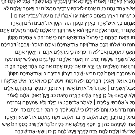
הָאָ֖רֶץ
בָּאתֶֽם׃
י
וַיֹּאמְר֥וּ
אֵלָ֖יו
לֹ֣א
אֲדֹנִ֑י
וַעֲבָדֶ֥יךָ
בָּ֖אוּ
לִשְׁבָּר־
אֹֽכֶל׃
יא
כֻּלָּ֕נוּ
בְּנֵ֥י
אִישׁ־
אֶחָ֖ד
נָ֑חְנוּ
כֵּנִ֣ים
אֲנַ֔חְנוּ
לֹא־
הָי֥וּ
עֲבָדֶ֖יךָ
מְרַגְּלִֽים׃
יב
וַיֹּ֖אמֶר
אֲלֵהֶ֑ם
לֹ֕א
כִּֽי־
עֶרְוַ֥ת
הָאָ֖רֶץ
בָּאתֶ֥ם
לִרְאֽוֹת׃
יג
וַיֹּאמְר֗וּ
שְׁנֵ֣ים
עָשָׂר֩
עֲבָדֶ֨יךָ
אַחִ֧ים ׀
אֲנַ֛חְנוּ
בְּנֵ֥י
אִישׁ־
אֶחָ֖ד
בְּאֶ֣רֶץ
כְּנָ֑עַן
וְהִנֵּ֨ה
הַקָּטֹ֤ן
אֶת־
אָבִ֙ינוּ֙
הַיּ֔וֹם
וְהָאֶחָ֖ד
אֵינֶֽנּוּ׃
יד
וַיֹּ֥אמֶר
אֲלֵהֶ֖ם
יוֹסֵ֑ף
ה֗וּא
אֲשֶׁ֨ר
דִּבַּ֧רְתִּי
אֲלֵכֶ֛ם
לֵאמֹ֖ר
מְרַגְּלִ֥ים
אַתֶּֽם׃
טו
בְּזֹ֖את
תִּבָּחֵ֑נוּ
חֵ֤י
פַרְעֹה֙
אִם־
תֵּצְא֣וּ
מִזֶּ֔ה
כִּ֧י
אִם־
בְּב֛וֹא
אֲחִיכֶ֥ם
הַקָּטֹ֖ן
הֵֽנָּה׃
טז
שִׁלְח֨וּ
מִכֶּ֣ם
אֶחָד֮
וְיִקַּ֣ח
אֶת־
אֲחִיכֶם֒
וְאַתֶּם֙
הֵאָ֣סְר֔וּ
וְיִבָּֽחֲנוּ֙
דִּבְרֵיכֶ֔ם
הַֽאֱמֶ֖ת
אִתְּכֶ֑ם
וְאִם־
לֹ֕א
חֵ֣י
פַרְעֹ֔ה
כִּ֥י
מְרַגְּלִ֖ים
אַתֶּֽם׃
יז
וַיֶּאֱסֹ֥ף
אֹתָ֛ם
אֶל־
מִשְׁמָ֖ר
שְׁלֹ֥שֶׁת
יָמִֽים׃
יח
וַיֹּ֨אמֶר
אֲלֵהֶ֤ם
יוֹסֵף֙
בַּיּ֣וֹם
הַשְּׁלִישִׁ֔י
זֹ֥את
עֲשׂ֖וּ
וִֽחְי֑וּ
אֶת־
הָאֱלֹהִ֖ים
אֲנִ֥י
יָרֵֽא׃
יט
אִם־
כֵּנִ֣ים
אַתֶּ֔ם
אֲחִיכֶ֣ם
אֶחָ֔ד
יֵאָסֵ֖ר
בְּבֵ֣ית
מִשְׁמַרְכֶ֑ם
וְאַתֶּם֙
לְכ֣וּ
הָבִ֔יאוּ
שֶׁ֖בֶר
רַעֲב֥וֹן
בָּתֵּיכֶֽם׃
כ
וְאֶת־
אֲחִיכֶ֤ם
הַקָּטֹן֙
תָּבִ֣יאוּ
אֵלַ֔י
וְיֵאָמְנ֥וּ
דִבְרֵיכֶ֖ם
וְלֹ֣א
תָמ֑וּתוּ
וַיַּעֲשׂוּ־
כֵֽן׃
כא
וַיֹּאמְר֞וּ
אִ֣ישׁ
אֶל־
אָחִ֗יו
אֲבָל֮
אֲשֵׁמִ֣ים ׀
אֲנַחְנוּ֮
עַל־
אָחִינוּ֒
אֲשֶׁ֨ר
רָאִ֜ינוּ
צָרַ֥ת
נַפְשׁ֛וֹ
בְּהִתְחַֽנְנ֥וֹ
אֵלֵ֖ינוּ
וְלֹ֣א
שָׁמָ֑עְנוּ
עַל־
כֵּן֙
בָּ֣אָה
אֵלֵ֔ינוּ
הַצָּרָ֖ה
הַזֹּֽאת׃
כב
וַיַּעַן֩
רְאוּבֵ֨ן
אֹתָ֜ם
לֵאמֹ֗ר
הֲלוֹא֩
אָמַ֨רְתִּי
אֲלֵיכֶ֧ם ׀
לֵאמֹ֛ר
אַל־
תֶּחֶטְא֥וּ
בַיֶּ֖לֶד
וְלֹ֣א
שְׁמַעְתֶּ֑ם
וְגַם־
דָּמ֖וֹ
הִנֵּ֥ה
נִדְרָֽשׁ׃
כג
וְהֵם֙
לֹ֣א
יָֽדְע֔וּ
כִּ֥י
שֹׁמֵ֖עַ
יוֹסֵ֑ף
כִּ֥י
הַמֵּלִ֖יץ
בֵּינֹתָֽם׃
כד
וַיִּסֹּ֥ב
מֵֽעֲלֵיהֶ֖ם
וַיֵּ֑בְךְּ
וַיָּ֤שָׁב
אֲלֵהֶם֙
וַיְדַבֵּ֣ר
אֲלֵהֶ֔ם
וַיִּקַּ֤ח
מֵֽאִתָּם֙
אֶת־
שִׁמְע֔וֹן
וַיֶּאֱסֹ֥ר
אֹת֖וֹ
לְעֵינֵיהֶֽם׃
כה
וַיְצַ֣ו
יוֹסֵ֗ף
וַיְמַלְא֣וּ
אֶת־
כְּלֵיהֶם֮
בָּר֒
וּלְהָשִׁ֤יב
כַּסְפֵּיהֶם֙
אִ֣ישׁ
אֶל־
שַׂקּ֔וֹ
וְלָתֵ֥ת
לָהֶ֛ם
צֵדָ֖ה
לַדָּ֑רֶךְ
וַיַּ֥עַשׂ
לָהֶ֖ם
כֵּֽן׃
כו
וַיִּשְׂא֥וּ
אֶת־
שִׁבְרָ֖ם