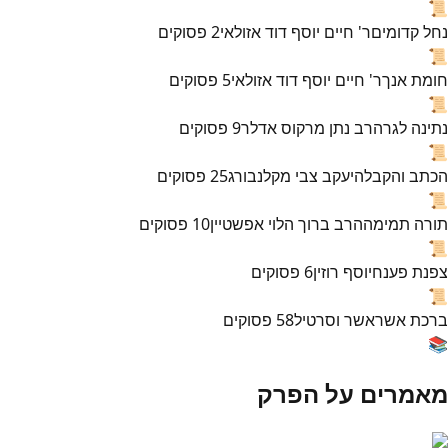
📜
נחל קדומים
ר' חיים יוסף דוד אזולאי
2
פסוקים
📜
חומת אנך
ר' חיים יוסף דוד אזולאי
5
פסוקים
📜
נתינה לגר
הרב נתן מרקוס אדלר
9
פסוקים
📜
הכתב והקבלה
יעקב צבי מקלנבורג
25
פסוקים
📜
תורה תמימה
הרב ברוך הלוי אפשטיין
10
פסוקים
📜
צפנת פענח
יוסף רוזין
6
פסוקים
📜
ברכת אשר
אשר וסרטיל
58
פסוקים
📚
מאמרים על הפרק