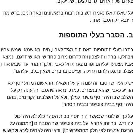
צערם של האחים יגרום לצערו של יעקב!
על שאלות אלו נאמרו תשובות רבות בראשונים ובאחרונים. ברשימה
זו יובא רק הסבר אחד.
ב. הסבר בעלי התוספות
כתבו בעלי התוספות: "אם היה מגיד לאביו, היה ירא שמא ישמעו אחיו
ויבהלו, ויברחו זה לצפון וזה לדרום מרוב פחד שייראו שיהרגם, ונמצא
אביו מצטער עליהם וגורם צער גדול לאביו. ולכך המתין עד שבאו אחיו
אצלו, ונתגלה להם תחילה, ופייסם בדברים ושאין בלבו עליהם".
יש להעיר שהסבר זה עונה רק על השאלה הראשונה מדוע יוסף לא
הודיע לאביו שהוא במצרים. כמו כן נראה שהסבר זה עונה רק על
השלב שבו היה יוסף משנה למלך, ולא על השלבים הקודמים, בהם
היה יוסף בבית פוטיפר ובבית הסהר!
על כך יש לומר שכאשר היה יוסף בבית הסהר כלל לא היה יכול
להודיע, ובהיותו אחראי על בית פוטיפר שר הטבחים [הממונה על
הריגת אנשים לפי חלק מהמפרשים!], ודאי היה לאחים לירא ולחשוש