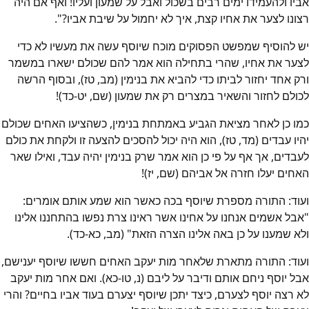
אביו ולהעמידו ימים רבים בשכול ואבל על שמעון ועליו! ואף אם היה
רצונו לצער את אחיו קצת, איך לא יחמול על שיבת אביו?".
יש להוסיף שמפשט הפסוקים מוכח שיוסף עשה את מעשיו לא כדי
לצער את אחיו, שהרי בתחילה הוא אמר להם שכולם ישארו במשמר
ורק אחד יחזור לביתו כדי להביא את בנימין (מב, טז), ובסוף הרשה
לכולם לחזור והשאיר במצרים רק את שמעון (שם, יט-כד)!
כמו כן לאחר מציאת הגביע באמתחת בנימין, כשהציעו האחים שכולם
יהיו עבדים (מד, טז), הוא היה יכול להסכים להצעה זו ולקחת את כולם
לעבדים, אך אף על פי כן הוא אמר שרק בנימין יהיה עבד, ואילו שאר
האחים יעלו חזרה אל אביהם (שם, יז)!
ועוד: התורה מספרת שיוסף בכה כאשר הוא שמע אותם אומרים:
"אבל אשמים אנחנו על אחינו אשר ראינו צרת נפשו בהתחננו אלינו
ולא שמענו על כן באה אלינו הצרה הזאת" (מב, כא-כד).
ועוד: התורה מתארת שלאחר מות יעקב האחים חששו שיוסף יענישם,
אבל יוסף ניחם אותם ודיבר על ליבם (נ, טו-כא). ואם אחר מות יעקב
לא רצה יוסף לצערם, כיצד יתכן שיוסף יצערם בעוד אביו בחיים? והרי