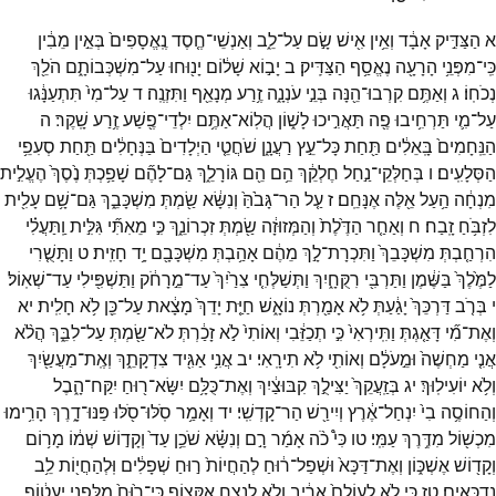
א
הַצַּדִּ֣יק
אָבָ֔ד
וְאֵ֥ין
אִ֖ישׁ
שָׂ֣ם
עַל־
לֵ֑ב
וְאַנְשֵׁי־
חֶ֤סֶד
נֶֽאֱסָפִים֙
בְּאֵ֣ין
מֵבִ֔ין
כִּֽי־
מִפְּנֵ֥י
הָרָעָ֖ה
נֶאֱסַ֥ף
הַצַּדִּֽיק׃
ב
יָב֣וֹא
שָׁל֔וֹם
יָנ֖וּחוּ
עַל־
מִשְׁכְּבוֹתָ֑ם
הֹלֵ֖ךְ
נְכֹחֽוֹ׃
ג
וְאַתֶּ֥ם
קִרְבוּ־
הֵ֖נָּה
בְּנֵ֣י
עֹנְנָ֑ה
זֶ֥רַע
מְנָאֵ֖ף
וַתִּזְנֶֽה׃
ד
עַל־
מִי֙
תִּתְעַנָּ֔גוּ
עַל־
מִ֛י
תַּרְחִ֥יבוּ
פֶ֖ה
תַּאֲרִ֣יכוּ
לָשׁ֑וֹן
הֲלֽוֹא־
אַתֶּ֥ם
יִלְדֵי־
פֶ֖שַׁע
זֶ֥רַע
שָֽׁקֶר׃
ה
הַנֵּֽחָמִים֙
בָּֽאֵלִ֔ים
תַּ֖חַת
כָּל־
עֵ֣ץ
רַעֲנָ֑ן
שֹׁחֲטֵ֤י
הַיְלָדִים֙
בַּנְּחָלִ֔ים
תַּ֖חַת
סְעִפֵ֥י
הַסְּלָעִֽים׃
ו
בְּחַלְּקֵי־
נַ֣חַל
חֶלְקֵ֔ךְ
הֵ֥ם
הֵ֖ם
גּוֹרָלֵ֑ךְ
גַּם־
לָהֶ֞ם
שָׁפַ֥כְתְּ
נֶ֙סֶךְ֙
הֶעֱלִ֣ית
מִנְחָ֔ה
הַ֥עַל
אֵ֖לֶּה
אֶנָּחֵֽם׃
ז
עַ֤ל
הַר־
גָּבֹ֙הַּ֙
וְנִשָּׂ֔א
שַׂ֖מְתְּ
מִשְׁכָּבֵ֑ךְ
גַּם־
שָׁ֥ם
עָלִ֖ית
לִזְבֹּ֥חַ
זָֽבַח׃
ח
וְאַחַ֤ר
הַדֶּ֙לֶת֙
וְהַמְּזוּזָ֔ה
שַׂ֖מְתְּ
זִכְרוֹנֵ֑ךְ
כִּ֣י
מֵאִתִּ֞י
גִּלִּ֣ית
וַֽתַּעֲלִ֗י
הִרְחַ֤בְתְּ
מִשְׁכָּבֵךְ֙
וַתִּכְרָת־
לָ֣ךְ
מֵהֶ֔ם
אָהַ֥בְתְּ
מִשְׁכָּבָ֖ם
יָ֥ד
חָזִֽית׃
ט
וַתָּשֻׁ֤רִי
לַמֶּ֙לֶךְ֙
בַּשֶּׁ֔מֶן
וַתַּרְבִּ֖י
רִקֻּחָ֑יִךְ
וַתְּשַׁלְּחִ֤י
צִרַ֙יִךְ֙
עַד־
מֵ֣רָחֹ֔ק
וַתַּשְׁפִּ֖ילִי
עַד־
שְׁאֽוֹל׃
י
בְּרֹ֤ב
דַּרְכֵּךְ֙
יָגַ֔עַתְּ
לֹ֥א
אָמַ֖רְתְּ
נוֹאָ֑שׁ
חַיַּ֤ת
יָדֵךְ֙
מָצָ֔את
עַל־
כֵּ֖ן
לֹ֥א
חָלִֽית׃
יא
וְאֶת־
מִ֞י
דָּאַ֤גְתְּ
וַתִּֽירְאִי֙
כִּ֣י
תְכַזֵּ֔בִי
וְאוֹתִי֙
לֹ֣א
זָכַ֔רְתְּ
לֹא־
שַׂ֖מְתְּ
עַל־
לִבֵּ֑ךְ
הֲלֹ֨א
אֲנִ֤י
מַחְשֶׁה֙
וּמֵ֣עֹלָ֔ם
וְאוֹתִ֖י
לֹ֥א
תִירָֽאִי׃
יב
אֲנִ֥י
אַגִּ֖יד
צִדְקָתֵ֑ךְ
וְאֶֽת־
מַעֲשַׂ֖יִךְ
וְלֹ֥א
יוֹעִילֽוּךְ׃
יג
בְּזַֽעֲקֵךְ֙
יַצִּילֻ֣ךְ
קִבּוּצַ֔יִךְ
וְאֶת־
כֻּלָּ֥ם
יִשָּׂא־
ר֖וּחַ
יִקַּח־
הָ֑בֶל
וְהַחוֹסֶ֥ה
בִי֙
יִנְחַל־
אֶ֔רֶץ
וְיִירַ֖שׁ
הַר־
קָדְשִֽׁי׃
יד
וְאָמַ֥ר
סֹֽלּוּ־
סֹ֖לּוּ
פַּנּוּ־
דָ֑רֶךְ
הָרִ֥ימוּ
מִכְשׁ֖וֹל
מִדֶּ֥רֶךְ
עַמִּֽי׃
טו
כִּי֩
כֹ֨ה
אָמַ֜ר
רָ֣ם
וְנִשָּׂ֗א
שֹׁכֵ֥ן
עַד֙
וְקָד֣וֹשׁ
שְׁמ֔וֹ
מָר֥וֹם
וְקָד֖וֹשׁ
אֶשְׁכּ֑וֹן
וְאֶת־
דַּכָּא֙
וּשְׁפַל־
ר֔וּחַ
לְהַחֲיוֹת֙
ר֣וּחַ
שְׁפָלִ֔ים
וּֽלְהַחֲי֖וֹת
לֵ֥ב
נִדְכָּאִֽים׃
טז
כִּ֣י
לֹ֤א
לְעוֹלָם֙
אָרִ֔יב
וְלֹ֥א
לָנֶ֖צַח
אֶקְּצ֑וֹף
כִּי־
ר֙וּחַ֙
מִלְּפָנַ֣י
יַֽעֲט֔וֹף