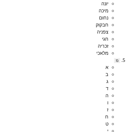
יונה
מיכה
נחום
חבקוק
צפניה
חגי
זכריה
מלאכי
נז
א
ב
ג
ד
ה
ו
ז
ח
ט
י