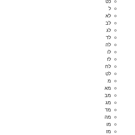
כט
ל
לא
לב
לג
לד
לה
לו
לז
לח
לט
מ
מא
מב
מג
מד
מה
מו
מז