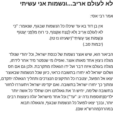
לא לעולם אריב...ונשמות אני עשיתי
אמר רבי אסי:
אין בן דוד בא עד שיכלו כל הנשמות שבגוף, שנאמר: "כִּי
לֹא לְעוֹלָם אָרִיב וְלֹא לָנֶצַח אֶקְּצוֹף, כִּי רוּחַ מִלְּפָנַי יַעֲטוֹף
וּנְשָׁמוֹת אֲנִי עָשִׂיתִי"(ישעיהו נז טז).
(יבמות סב.)
הביאור הוא, שיש אוצר נשמות של כנסת ישראל, וכל יהודי שנולד
מגלה ניצוץ אחד מאותו אוצר. ואפילו מי שנפטר מיד אחר לידתו,
מגלה בעולם איזה דבר ועל ידו הגאולה מתקרבת. ולכן גם אם חס
ושלום ישראל לא יחזרו בתשובה כראוי, כיוון שכל הנשמות שבאוצר
יצאו אל הפועל, יצטברו כל התיקונים הנצרכים ותהליך הגאולה יתקדם,
ומתוך כך יחזרו ישראל בתשובה. ואם יקדימו ישראל ויתעוררו לחזור
בתשובה שלימה, יחיש ה' את גאולתנו ויזכו שתלד כל אשה יותר
ילדים(תוספות נדה יג: "עד") וכל אחד מישראל יגלה ניצוצות רבים
יותר, ובכך יצאו לפועל כל הנשמות שבגוף, והגאולה תבוא
במהרה(מהרש"א שם).