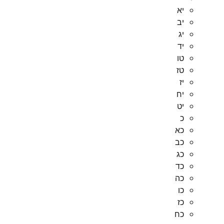
יא
יב
יג
יד
טו
טז
יז
יח
יט
כ
כא
כב
כג
כד
כה
כו
כז
כח