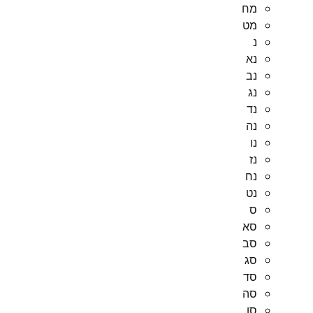
מח
מט
נ
נא
נב
נג
נד
נה
נו
נז
נח
נט
ס
סא
סב
סג
סד
סה
סו