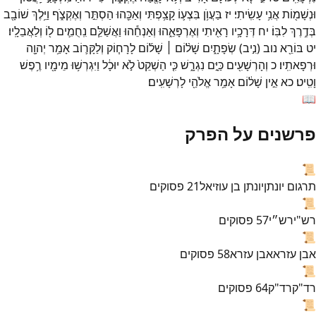
וּנְשָׁמ֖וֹת
אֲנִ֥י
עָשִֽׂיתִי׃
יז
בַּעֲוֺ֥ן
בִּצְע֛וֹ
קָצַ֥פְתִּי
וְאַכֵּ֖הוּ
הַסְתֵּ֣ר
וְאֶקְצֹ֑ף
וַיֵּ֥לֶךְ
שׁוֹבָ֖ב
בְּדֶ֥רֶךְ
לִבּֽוֹ׃
יח
דְּרָכָ֥יו
רָאִ֖יתִי
וְאֶרְפָּאֵ֑הוּ
וְאַנְחֵ֕הוּ
וַאֲשַׁלֵּ֧ם
נִֽחֻמִ֛ים
ל֖וֹ
וְלַאֲבֵלָֽיו׃
יט
בּוֹרֵ֖א
נוב
(
נִ֣יב
)
שְׂפָתָ֑יִם
שָׁל֨וֹם ׀
שָׁל֜וֹם
לָרָח֧וֹק
וְלַקָּר֛וֹב
אָמַ֥ר
יְהוָ֖ה
וּרְפָאתִֽיו׃
כ
וְהָרְשָׁעִ֖ים
כַּיָּ֣ם
נִגְרָ֑שׁ
כִּ֤י
הַשְׁקֵט֙
לֹ֣א
יוּכָ֔ל
וַיִּגְרְשׁ֥וּ
מֵימָ֖יו
רֶ֥פֶשׁ
וָטִֽיט׃
כא
אֵ֣ין
שָׁל֔וֹם
אָמַ֥ר
אֱלֹהַ֖י
לָרְשָׁעִֽים׃
📖
פרשנים על הפרק
📜
תרגום יונתן
יונתן בן עוזיאל
21
פסוקים
📜
רש"י
רש״י
57
פסוקים
📜
אבן עזרא
אבן עזרא
58
פסוקים
📜
רד"ק
רד"ק
64
פסוקים
📜