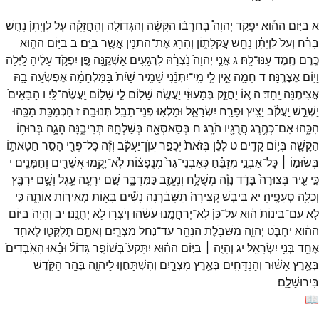
א
בַּיּ֣וֹם
הַה֡וּא
יִפְקֹ֣ד
יְהוָה֩
בְּחַרְב֨וֹ
הַקָּשָׁ֜ה
וְהַגְּדוֹלָ֣ה
וְהַֽחֲזָקָ֗ה
עַ֤ל
לִוְיָתָן֙
נָחָ֣שׁ
בָּרִ֔חַ
וְעַל֙
לִוְיָתָ֔ן
נָחָ֖שׁ
עֲקַלָּת֑וֹן
וְהָרַ֥ג
אֶת־
הַתַּנִּ֖ין
אֲשֶׁ֥ר
בַּיָּֽם׃
ב
בַּיּ֖וֹם
הַה֑וּא
כֶּ֥רֶם
חֶ֖מֶד
עַנּוּ־
לָֽהּ׃
ג
אֲנִ֤י
יְהוָה֙
נֹֽצְרָ֔הּ
לִרְגָעִ֖ים
אַשְׁקֶ֑נָּה
פֶּ֚ן
יִפְקֹ֣ד
עָלֶ֔יהָ
לַ֥יְלָה
וָי֖וֹם
אֶצֳּרֶֽנָּה׃
ד
חֵמָ֖ה
אֵ֣ין
לִ֑י
מִֽי־
יִתְּנֵ֜נִי
שָׁמִ֥יר
שַׁ֙יִת֙
בַּמִּלְחָמָ֔ה
אֶפְשְׂעָ֥ה
בָ֖הּ
אֲצִיתֶ֥נָּה
יָּֽחַד׃
ה
א֚וֹ
יַחֲזֵ֣ק
בְּמָעוּזִּ֔י
יַעֲשֶׂ֥ה
שָׁל֖וֹם
לִ֑י
שָׁל֖וֹם
יַֽעֲשֶׂה־
לִּֽי׃
ו
הַבָּאִים֙
יַשְׁרֵ֣שׁ
יַֽעֲקֹ֔ב
יָצִ֥יץ
וּפָרַ֖ח
יִשְׂרָאֵ֑ל
וּמָלְא֥וּ
פְנֵי־
תֵבֵ֖ל
תְּנוּבָֽה׃
ז
הַכְּמַכַּ֥ת
מַכֵּ֖הוּ
הִכָּ֑הוּ
אִם־
כְּהֶ֥רֶג
הֲרֻגָ֖יו
הֹרָֽג׃
ח
בְּסַּאסְּאָ֖ה
בְּשַׁלְחָ֣הּ
תְּרִיבֶ֑נָּה
הָגָ֛ה
בְּרוּח֥וֹ
הַקָּשָׁ֖ה
בְּי֥וֹם
קָדִֽים׃
ט
לָכֵ֗ן
בְּזֹאת֙
יְכֻפַּ֣ר
עֲוֺֽן־
יַעֲקֹ֔ב
וְזֶ֕ה
כָּל־
פְּרִ֖י
הָסִ֣ר
חַטָּאת֑וֹ
בְּשׂוּמ֣וֹ ׀
כָּל־
אַבְנֵ֣י
מִזְבֵּ֗חַ
כְּאַבְנֵי־
גִר֙
מְנֻפָּצ֔וֹת
לֹֽא־
יָקֻ֥מוּ
אֲשֵׁרִ֖ים
וְחַמָּנִֽים׃
י
כִּ֣י
עִ֤יר
בְּצוּרָה֙
בָּדָ֔ד
נָוֶ֕ה
מְשֻׁלָּ֥ח
וְנֶעֱזָ֖ב
כַּמִּדְבָּ֑ר
שָׁ֣ם
יִרְעֶ֥ה
עֵ֛גֶל
וְשָׁ֥ם
יִרְבָּ֖ץ
וְכִלָּ֥ה
סְעִפֶֽיהָ׃
יא
בִּיבֹ֤שׁ
קְצִירָהּ֙
תִּשָּׁבַ֔רְנָה
נָשִׁ֕ים
בָּא֖וֹת
מְאִיר֣וֹת
אוֹתָ֑הּ
כִּ֣י
לֹ֤א
עַם־
בִּינוֹת֙
ה֔וּא
עַל־
כֵּן֙
לֹֽא־
יְרַחֲמֶ֣נּוּ
עֹשֵׂ֔הוּ
וְיֹצְר֖וֹ
לֹ֥א
יְחֻנֶּֽנּוּ׃
יב
וְהָיָה֙
בַּיּ֣וֹם
הַה֔וּא
יַחְבֹּ֧ט
יְהוָ֛ה
מִשִּׁבֹּ֥לֶת
הַנָּהָ֖ר
עַד־
נַ֣חַל
מִצְרָ֑יִם
וְאַתֶּ֧ם
תְּלֻקְּט֛וּ
לְאַחַ֥ד
אֶחָ֖ד
בְּנֵ֥י
יִשְׂרָאֵֽל׃
יג
וְהָיָ֣ה ׀
בַּיּ֣וֹם
הַה֗וּא
יִתָּקַע֮
בְּשׁוֹפָ֣ר
גָּדוֹל֒
וּבָ֗אוּ
הָאֹֽבְדִים֙
בְּאֶ֣רֶץ
אַשּׁ֔וּר
וְהַנִּדָּחִ֖ים
בְּאֶ֣רֶץ
מִצְרָ֑יִם
וְהִשְׁתַּחֲו֧וּ
לַיהוָ֛ה
בְּהַ֥ר
הַקֹּ֖דֶשׁ
בִּירוּשָׁלִָֽם׃
📖