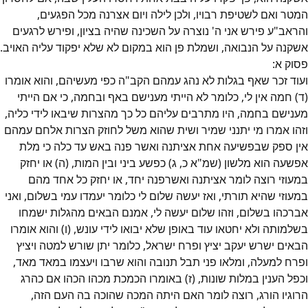
המטר ואם לשטיפת רבויו, ולכן לילה ויום אצרנה מכל הפגעים,
והראב"ע פירש אני ה' נוצרה על השכינה שהיה בציון, ופירש לרגעים
אשקנה על הנבואה, ושמלת פן הוא במקום לא שלא יפקוד עליה האויב.
פסוק
א
:
ועוד זכר שאף בגלות לא נהג עמהם הקב"ה כפי מעשיהם, והוא אומרו
(ד) חמה אין לי, כלומר לא הייתי מענישם באף ובחמה, כי אם הייתי
מענישם בחמה, היו מתרבים עליהם כל כך מהצרות שיבאו לידי כליה,
וזהו אמרו מי יתנני שמיר ושית שהוא משל לחוזק הצרות אלחם עמהם
אין ספק שבפשיעה אחת אציתנה ואשר פנה באש עד כלה כי מלת
אפשעה הוא מלשון (שמ"א כ, ג) כפשע ביני ובין המות, (ה) או יחזק
במעוזי רוצה לומר אציתנה ואשרפנה יחד, או יחזק כל אחד מהם
במעוזי שהיא תורתי, ואז יעשה שלום לי כלומר יעמדו עמי בשלום, ואני
אברכהו בשלום, וזהו שלום יעשה לי, אמנם הבאים מהגלות ישמחו
בשלמותה ולא יחטאו עוד באופן שלא יבואו לידי עונש, (ו) והוא אומרו
הבאים ישרש יעקב יציץ ופרח ישראל, כלומר יתן שורש למטה ויציץ
ופרח למעלה, ומלאו פני תבל תנובה והוא שרבו ויעצמו במאד מאד,
וכפל הענין במלות שונות, (ז) באומרו הכמכת מכהו הכהו אם כהרג
הרוגיו הורג, רוצה לומר האם היתה המכה שהוכה בה העם הזה,