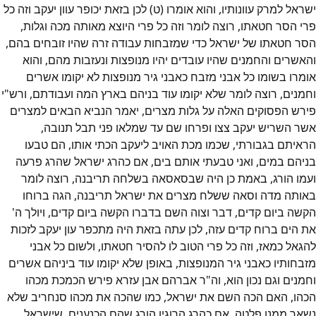
ישראל למרק עוונותיו, והוא אומרו (ט) לכן בזאת יכופר עוון יעקב וזה כל
פרי הסר חטאתו, רוצה לומר וזה כל פרי היוצא מאותה מכה וגלות,
הסר חטאתו של ישראל כדי שמזבחות עבודה זרה שהיו זובחים בהם,
והאשרים והחמנים שהיו עובדים יהיו מנופצות ונעזבות מהם, והוא
אומרו בשומו כל אבני מזבח כאבני גיר מנופצות לא יקומו אשרים
וחמנים, רוצה לומר שלא יקומו עוד בניהם בארץ המה ועבודתם, ורש"י
פירש הפסוקים האלה על גלות מצרים, יאמר הנביא הבאים למצרים
אשר השריש יעקב צצו ופרחו שם עד שמלאו פני תבל תנובה,
הראיתם בגבורתי, שכמו מכת האויב ליעקב הכתי אותו, הם טבעו
בניהם במים, ואני טבעתי אותם בים, אם כהרג ישראל שהרג פרעה
ועמו הורג, באמת כן היה שבסאסאה בשלחה תריבנה, רוצה לומר
באותה מדה וסאה ששלח מצרים את ישראל תריבנה, הגה ברוחו
הקשה ביום קדים, דבר וצוה השם בדברו הקשה ביום קדים, ויולך ה'
את הים ברוח קדים עזה, לכן עתה בזאת היה מתכפר עון יעקב לזכות
להגאל כמאז, וזה כל פרי הטוב לו להסיר חטאתו, ולשום כל אבני
מזבחותיו כאבני גיר המנופצות, באופן שלא יקומו עוד ביניהם אשרים
וחמנים וגם נכון הוא, וה"ר אברהם אבן עזרא פירש הכמכת מכהו
הכהו, האם הכה השם את ישראל, כמו שהכה את מכהו סנחריב שלא
נשאר ממנו פלטה, אם כהרג הרוגיו הורג שהם הכנענים, שישראל