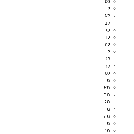
כט
ל
לא
לב
לג
לד
לה
לו
לז
לח
לט
מ
מא
מב
מג
מד
מה
מו
מז