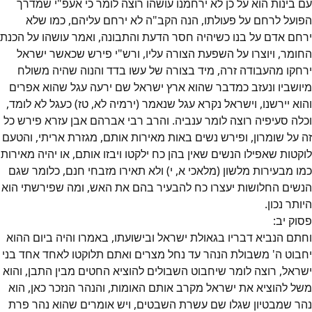
עם בינות הוא על כן לא ירחמנו עושהו רוצה לומר כי אעפ"י שמדרך
הפועל לרחם על פעולתו, הנה הקב"ה לא ירחם עליהם, כמו שלא
ירחם אדם על בנו כשיהיה חסר הדעת והתבונה, ואמר עושהו על הכנת
החומר, ויוצרו על השפעת הצורה עליו, ורש"י פירש שכאשר ישראל
ירחקו מהעבודה זרה, מיד בצורה של עשו בדד והנוה שהיה משולח
מיושביו ונעזב כמדבר שהוא ארץ ישראל שם ירעה עגל שהוא אפרים
והוא יירשנו, וישראל נקרא עגל שנאמר (ירמיה לא, טז) כעגל לא לומד,
וכלה סעיפיה רוצה לומר ענביה. והרב רבי אברהם אבן עזרא פירש כל
זה על שומרון, ופירש נשים באות מאירות אותם, מגזרת אריתי, והטעם
לוקטות שאפילו הנשים שאין בהן כח ילקטו ויבזו אותם, או יהיה מאירות
כמו מבעירות מלשון (מלאכי א, י) ולא תאירו מזבחי חנם, כלומר שגם
הנשים החלושות יעצרו כח להבעיר בהם את האש, ומה שפירשתי הוא
היותר נכון.
פסוק
יב
:
וחתם הנביא דבריו בגאולת ישראל ובישועתו, באמרו והיה ביום ההוא
יחבוט ה' משבולת הנהר עד נחל מצרים ואתם תלוקטו לאחד אחד בני
ישראל, רוצה לומר שיחבוט השבולים להוציא החטים מבין התבן, והוא
משל להוציא את ישראל מקרב אותם האומות, והנהר הנזכר כאן, הוא
נהר שמבטיון שגלו שם עשרת השבטים, ויש אומרים שהוא נהר פרת