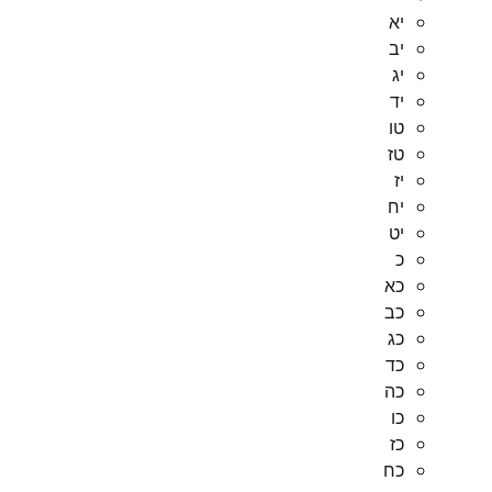
יא
יב
יג
יד
טו
טז
יז
יח
יט
כ
כא
כב
כג
כד
כה
כו
כז
כח