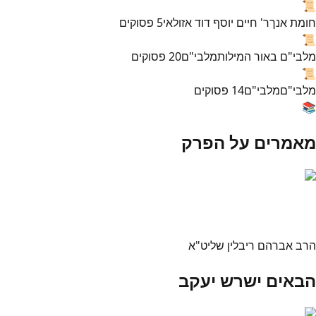
📜
חומת אנך
ר' חיים יוסף דוד אזולאי
5
פסוקים
📜
מלבי"ם באור המילות
מלבי"ם
20
פסוקים
📜
מלבי"ם
מלבי"ם
14
פסוקים
📚
מאמרים על הפרק
הרב אברהם ריבלין שליט"א
הבאים ישרש יעקב