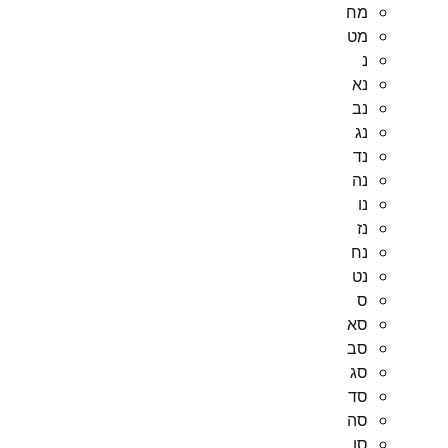
מח
מט
נ
נא
נב
נג
נד
נה
נו
נז
נח
נט
ס
סא
סב
סג
סד
סה
סו