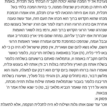
נערכת אל יד המכה שהוא יכולת הקב"ה הבלתי בעל תכלית, באמת
לא היתה כן מכתו כיון שניצולו ממנה, כי בהיות המכה בלתי בעל
תכלית, הנה אם היתה ההכאה לפי ערכו תכלם, וזהו אומרו הכמכת
מכהו שהוא הקדוש ברוך הוא הכהו את העם הזה, ועוד עשה טענה
אחרת אם כהרג הרוגיו הורג רוצה לומר אם הורג ישראל בעונשו כמו
שנהרגו שאר הרוגי הקדוש ברוך הוא, ורמז בזה לשאר האומות
שבחרות אפו יתברך עליהם, נמחה שמם מיני ארץ כסנחריב ועמו
ובבל ועמה, שנהפכו כמהפכת סדום ועמורה ושאר האומות הרוגי
השם, שלא נשא להם שם ושארית, אין ספק שישראל לא היה כן כי לא
באו לידי כליה, (ח) אבל בסאסאה בשלחה תריבנה, כלומר כאשר
נלחם הקב"ה באומה זו, ונתמלאה סאתם ברשעתם בשלחה כלומר
בשלח אותה מן הארץ והליכתה בגלות רב ודן אותה לא בעונש וכליה,
ואומרו הגה ברוחו הקשה ביום קדים הוא דבק עם למעלה, והגה הוא
מלשון דבור, כמו (תהלים קמג, ה) והגיתי בכל פעליך, ושיעורו בשלחה
תריבנה כלומר בעבור שנתמלאת סאתה שילוח וגלות תהיה מכתה,
והוא על דרך מה שאמר הנביא מלאכי (ב, טז) כי שנא שלח אמר ה'
צבאות.
פסוק
א
:
וזכר עוד שגם אותו גלות ושילוח לא היה לתכלית הנקמה, אלא לתועלת