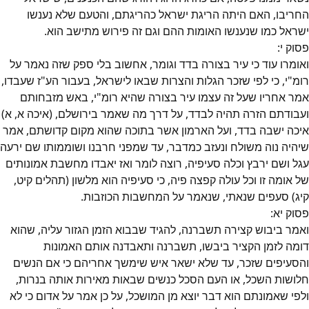
החריבו, האם היתה הריגת ישראל כהריגתם, והטעם שלא נענשו
ישראל כמו שנענשו האומות ההם וגם זה פירוש מתישב הוא.
פסוק
י
:
ואומרו עוד כי עיר בצורה בדד וגומר, אחשוב בלי ספק שזה נאמר על
רומ"י, כי לפי שזכר הגלות והצרות שבאו לישראל, בעבור הע"ז שעבדו,
אמר אחריו שעל זה עצמו עיר בצורה שהיא רומ"י, באש מזבחותם
ועבודתם הזרה תהיה לבדד, על דרך מה שאמר בירושלם, (איכה א, א)
איכה ישבה בדד, ועל הארמון אשר בתוכה שהוא מקום קדושתם, אמר
שיהיה נוה משולח ונעזב כמדבר, עד שמפני חרבנו ושוממותו שם ירעה
עגל ושם ירבץ וכלה סעיפיה, רוצה לומר ואז יאבדו מחשבת אמונותים
של אומה זו וכל עולה קפצה פיה, כי סעיפיה הוא מלשון (תהלים קיט,
קיג) סעפים שנאתי, שנאמר על המחשבות הכוזבות.
פסוק
יא
:
ואמר ביבוש קצירה תשברנה, להגיד שבבוא הזמן הגזור עליה, שהוא
דומה לזמן הקציר ביבשו, תשברנה ותאבדנה אותם האמונות
והסעיפים שזכר, עד שלא ישאר איש שימשך אחריהם כי אם הנשים
חלושות השכל, או העם הסכל כנשים שבאות מאירות אותה בנרות,
ולפי שאמונתם הוא דבר יוצא מן המושכל, על כן אמר על אדום כי לא