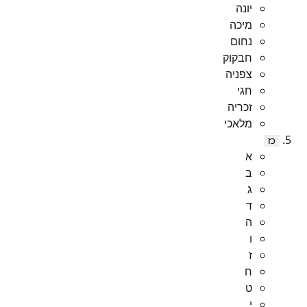
יונה
מיכה
נחום
חבקוק
צפניה
חגי
זכריה
מלאכי
כז
א
ב
ג
ד
ה
ו
ז
ח
ט
י