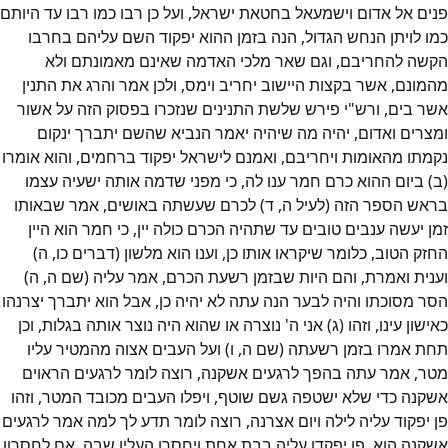
פנים אל אדום וישמעאל בחטאת ישראל, ועל כן רבו כמו רבו עד היותם
כמו לויתן הנחש הגדול, הנה בזמן ההוא יפקוד השם עליהם בחרבו
הקשה להחריבם, וגם שאר מלכי האדמה שאינם מאמונתם ולא
מהמונם, אשר בקצות היישוב יחריב וימס, ולכן אמר והרג את התנין
אשר בים, ורש"י פירש שלשת התנינים שנזכרו בפסוק הזה על אשור
ומצרים ואדום, יהיה מה שיהיה יאמר הנביא שהשם יתברך ינקום
נקמתו מהאומות ויחריבם, ואמנם לישראל יפקוד ברחמים, והוא אומרו
(ב) ביום ההוא כרם חמר ענו לה, כי מפני שדמה אותה ישעיה עצמו
בראש הספר הזה (לעיל ה, ד) לכרם שעשתה באושים, אמר שבאותו
זמן יעשה ענבים טובים עד שתהיה הכרם כולה יין, כי חמר הוא היין
החזק הטוב, כלומר שיקראו אותו כן, וענו הוא מלשון (דברים כו, ה)
וענית ואמרת, והם היות שבזמן רשעת הכרם, אמר עליה (שם ה, ה)
הסר מסוכתו והיה לבער הנה עתה לא יהיה כן, אבל הוא יתברך יצרנהו
כאישון עינו, וזהו (ג) אני ה' נוצרה או שהוא היה נוצר אותה בגלות, וכן
תחת אמרו בזמן רשעתה (שם ה, ו) ועל העבים אצוה מהמטיר עליו
מטר, אמר עתה בהפך לרגעים אשקנה, רוצה לומר לרגעים הראוים
אשקנה כדי שלא ישטפה גשם שוטף, ויפלו העבים מכובד המטר, וזהו
פן יפקוד עליה לילה ויום אצרנה, רוצה לומר תדע לך למה אמר לרגעים
אשקנה הוא, פן יפקדו עליה בבת אחת ויחסרו העלין שבה, אם לחסרון