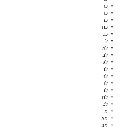
כה
כו
כז
כח
כט
ל
לא
לב
לג
לד
לה
לו
לז
לח
לט
מ
מא
מב