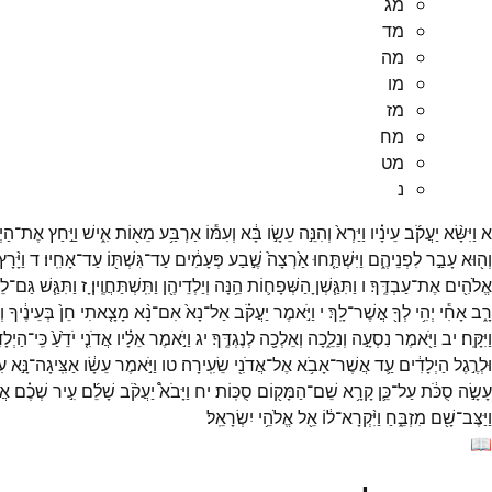
מג
מד
מה
מו
מז
מח
מט
נ
א
וַיִּשָּׂ֨א
יַעֲקֹ֜ב
עֵינָ֗יו
וַיַּרְא֙
וְהִנֵּ֣ה
עֵשָׂ֣ו
בָּ֔א
וְעִמּ֕וֹ
אַרְבַּ֥ע
מֵא֖וֹת
אִ֑ישׁ
וַיַּ֣חַץ
אֶת־
הַיְ
וְה֖וּא
עָבַ֣ר
לִפְנֵיהֶ֑ם
וַיִּשְׁתַּ֤חוּ
אַ֙רְצָה֙
שֶׁ֣בַע
פְּעָמִ֔ים
עַד־
גִּשְׁתּ֖וֹ
עַד־
אָחִֽיו׃
ד
וַיָּ֨רָץ
אֱלֹהִ֖ים
אֶת־
עַבְדֶּֽךָ׃
ו
וַתִּגַּ֧שְׁןָ
הַשְּׁפָח֛וֹת
הֵ֥נָּה
וְיַלְדֵיהֶ֖ן
וַתִּֽשְׁתַּחֲוֶֽיןָ׃
ז
וַתִּגַּ֧שׁ
גַּם־
לֵ
רָ֑ב
אָחִ֕י
יְהִ֥י
לְךָ֖
אֲשֶׁר־
לָֽךְ׃
י
וַיֹּ֣אמֶר
יַעֲקֹ֗ב
אַל־
נָא֙
אִם־
נָ֨א
מָצָ֤אתִי
חֵן֙
בְּעֵינֶ֔יךָ
וְ
וַיִּקָּֽח׃
יב
וַיֹּ֖אמֶר
נִסְעָ֣ה
וְנֵלֵ֑כָה
וְאֵלְכָ֖ה
לְנֶגְדֶּֽךָ׃
יג
וַיֹּ֣אמֶר
אֵלָ֗יו
אֲדֹנִ֤י
יֹדֵ֙עַ֙
כִּֽי־
הַיְלָ
וּלְרֶ֣גֶל
הַיְלָדִ֔ים
עַ֛ד
אֲשֶׁר־
אָבֹ֥א
אֶל־
אֲדֹנִ֖י
שֵׂעִֽירָה׃
טו
וַיֹּ֣אמֶר
עֵשָׂ֔ו
אַצִּֽיגָה־
נָּ֣א
עִ
עָשָׂ֣ה
סֻכֹּ֔ת
עַל־
כֵּ֛ן
קָרָ֥א
שֵׁם־
הַמָּק֖וֹם
סֻכּֽוֹת׃
יח
וַיָּבֹא֩
יַעֲקֹ֨ב
שָׁלֵ֜ם
עִ֣יר
שְׁכֶ֗ם
אֲש
וַיַּצֶּב־
שָׁ֖ם
מִזְבֵּ֑חַ
וַיִּ֨קְרָא־
ל֔וֹ
אֵ֖ל
אֱלֹהֵ֥י
יִשְׂרָאֵֽל׃
📖