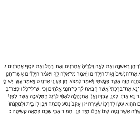
ְדֵיהֶ֖ן
רִֽאשֹׁנָ֑ה
וְאֶת־
לֵאָ֤ה
וִֽילָדֶ֙יהָ֙
אַחֲרֹנִ֔ים
וְאֶת־
רָחֵ֥ל
וְאֶת־
יוֹסֵ֖ף
אַחֲרֹנִֽים׃
ג
א
אֶת־
הַנָּשִׁים֙
וְאֶת־
הַיְלָדִ֔ים
וַיֹּ֖אמֶר
מִי־
אֵ֣לֶּה
לָּ֑ךְ
וַיֹּאמַ֕ר
הַיְלָדִ֕ים
אֲשֶׁר־
חָנַ֥ן
חֲנֶ֥ה
הַזֶּ֖ה
אֲשֶׁ֣ר
פָּגָ֑שְׁתִּי
וַיֹּ֕אמֶר
לִמְצֹא־
חֵ֖ן
בְּעֵינֵ֥י
אֲדֹנִֽי׃
ט
וַיֹּ֥אמֶר
עֵשָׂ֖ו
יֶשׁ־
לִ֣י
־
נָ֤א
אֶת־
בִּרְכָתִי֙
אֲשֶׁ֣ר
הֻבָ֣את
לָ֔ךְ
כִּֽי־
חַנַּ֥נִי
אֱלֹהִ֖ים
וְכִ֣י
יֶשׁ־
לִי־
כֹ֑ל
וַיִּפְצַר־
בּ֖וֹ
ָר־
נָ֥א
אֲדֹנִ֖י
לִפְנֵ֣י
עַבְדּ֑וֹ
וַאֲנִ֞י
אֶֽתְנָהֲלָ֣ה
לְאִטִּ֗י
לְרֶ֨גֶל
הַמְּלָאכָ֤ה
אֲשֶׁר־
לְפָנַי֙
ֹם
הַה֥וּא
עֵשָׂ֛ו
לְדַרְכּ֖וֹ
שֵׂעִֽירָה׃
יז
וְיַעֲקֹב֙
נָסַ֣ע
סֻכֹּ֔תָה
וַיִּ֥בֶן
ל֖וֹ
בָּ֑יִת
וּלְמִקְנֵ֙הוּ֙
ָּדֶ֗ה
אֲשֶׁ֤ר
נָֽטָה־
שָׁם֙
אָהֳל֔וֹ
מִיַּ֥ד
בְּנֵֽי־
חֲמ֖וֹר
אֲבִ֣י
שְׁכֶ֑ם
בְּמֵאָ֖ה
קְשִׂיטָֽה׃
כ