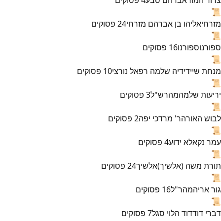
📜
מזרחי
אליהו בן אברהם מזרחי
24
פסוקים
📜
ספורנו
ספורנו
16
פסוקים
📜
מנחת שי
ידידיה שלמה רפאל נורצי
10
פסוקים
📜
יריעות שלמה
מהרש"ל
3
פסוקים
📜
לבוש האורה
ר' מרדכי יפה
2
פסוקים
📜
עמר נקא
לא ידוע
4
פסוקים
📜
תורת משה (אלשיך)
אלשיך
24
פסוקים
📜
גור אריה
מהר"ל
16
פסוקים
📜
דברי דוד
דוד הלוי סגל
7
פסוקים