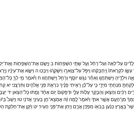
לָדִ֗ים
עַל־
לֵאָה֙
וְעַל־
רָחֵ֔ל
וְעַ֖ל
שְׁתֵּ֥י
הַשְּׁפָחֽוֹת׃
ב
וַיָּ֧שֶׂם
אֶת־
הַשְּׁפָח֛וֹת
וְאֶת־
יַל
עֵשָׂ֤ו
לִקְרָאתוֹ֙
וַֽיְחַבְּקֵ֔הוּ
וַיִּפֹּ֥ל
עַל־
צַוָּארָ֖ו
וַׄיִּׄשָּׁׄקֵ֑ׄהׄוּׄ
וַיִּבְכּֽוּ׃
ה
וַיִּשָּׂ֣א
אֶת־
עֵינָ֗יו
וַיַּ֤רְ
אָ֛ה
וִילָדֶ֖יהָ
וַיִּֽשְׁתַּחֲו֑וּ
וְאַחַ֗ר
נִגַּ֥שׁ
יוֹסֵ֛ף
וְרָחֵ֖ל
וַיִּֽשְׁתַּחֲוֽוּ׃
ח
וַיֹּ֕אמֶר
מִ֥י
לְךָ֛
כָּל־
הַמַּ
לָקַחְתָּ֥
מִנְחָתִ֖י
מִיָּדִ֑י
כִּ֣י
עַל־
כֵּ֞ן
רָאִ֣יתִי
פָנֶ֗יךָ
כִּרְאֹ֛ת
פְּנֵ֥י
אֱלֹהִ֖ים
וַתִּרְצֵֽנִי׃
יא
קַח
דִ֣ים
רַכִּ֔ים
וְהַצֹּ֥אן
וְהַבָּקָ֖ר
עָל֣וֹת
עָלָ֑י
וּדְפָקוּם֙
י֣וֹם
אֶחָ֔ד
וָמֵ֖תוּ
כָּל־
הַצֹּֽאן׃
יד
יַעֲב
מְּךָ֔
מִן־
הָעָ֖ם
אֲשֶׁ֣ר
אִתִּ֑י
וַיֹּ֙אמֶר֙
לָ֣מָּה
זֶּ֔ה
אֶמְצָא־
חֵ֖ן
בְּעֵינֵ֥י
אֲדֹנִֽי׃
טז
וַיָּשָׁב֩
בַּיּ֨ו
ֶׁר֙
בְּאֶ֣רֶץ
כְּנַ֔עַן
בְּבֹא֖וֹ
מִפַּדַּ֣ן
אֲרָ֑ם
וַיִּ֖חַן
אֶת־
פְּנֵ֥י
הָעִֽיר׃
יט
וַיִּ֜קֶן
אֶת־
חֶלְקַ֣ת
הַשׂ