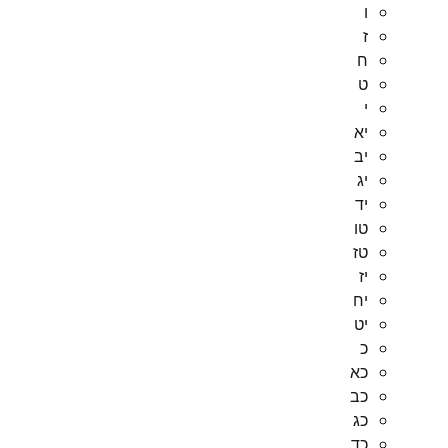
ו
ז
ח
ט
י
יא
יב
יג
יד
טו
טז
יז
יח
יט
כ
כא
כב
כג
כד