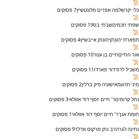
📜
כלי יקר
שלמה אפרים מלונטשיץ
7
פסוקים
📜
שפתי חכמים
שבתי בס
19
פסוקים
📜
תפארת יהונתן
יהונתן אייבשיץ
4
פסוקים
📜
אור החיים
חיים בן עטר
10
פסוקים
📜
משכיל לדוד
דוד פארדו
11
פסוקים
📜
מיני תרגומא
ישעיה פיק ברלין
2
פסוקים
📜
נחל קדומים
ר' חיים יוסף דוד אזולאי
3
פסוקים
📜
חומת אנך
ר' חיים יוסף דוד אזולאי
1
פסוקים
📜
נתינה לגר
הרב נתן מרקוס אדלר
9
פסוקים
📜