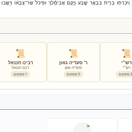
וַיִּכְרְת֥וּ
בְרִ֖ית
בִּבְאֵ֣ר
שָׁ֑בַע
וַיָּ֣קָם
אֲבִימֶ֗לֶךְ
וּפִיכֹל֙
שַׂר־
צְבָא֔וֹ
וַיָּשֻׁ֖בוּ
📜
📜
📜
רש"י
ר' סעדיה גאון
רבינו חננאל
רש״י
סעדיה גאון
רבנו חננאל
פסוקים
5
פסוקים
1
פסוקים