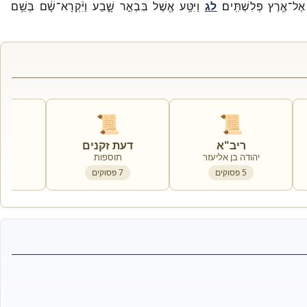
אֶל־
אֶ֥רֶץ
פְּלִשְׁתִּֽים׃
לג
וַיִּטַּ֥ע
אֶ֖שֶׁל
בִּבְאֵ֣ר
שָׁ֑בַע
וַיִּ֨קְרָא־
שָׁ֔ם
בְּשֵׁ֥ם
📜
📜
ריב"א
דעת זקנים
ר
יהודה בן אליעזר
תוספות
5
פסוקים
7
פסוקים
5