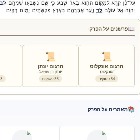
עַל־
כֵּ֗ן
קָרָ֛א
לַמָּק֥וֹם
הַה֖וּא
בְּאֵ֣ר
שָׁ֑בַע
כִּ֛י
שָׁ֥ם
נִשְׁבְּע֖וּ
שְׁנֵיהֶֽם׃
לב
יְהוָ֖ה
אֵ֥ל
עוֹלָֽם׃
לד
וַיָּ֧גָר
אַבְרָהָ֛ם
בְּאֶ֥רֶץ
פְּלִשְׁתִּ֖ים
יָמִ֥ים
רַבִּֽים׃
📖
פרשנים על הפרק
📜
📜
תרגום אונקלוס
תרגום יונתן
אונקלוס
יונתן בן עוזיאל
34
פסוקים
33
פסוקים
38
📚
מאמרים על הפרק