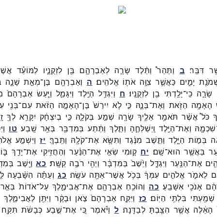
ֶ֥ר
דִּבֵּֽר׃
ב
וַתַּהַר֩
וַתֵּ֨לֶד
שָׂרָ֧ה
לְאַבְרָהָ֛ם
בֵּ֖ן
לִזְקֻנָ֑יו
לַמּוֹעֵ֕ד
אֲשֶׁ
ְמֹנַ֖ת
יָמִ֑ים
כַּאֲשֶׁ֛ר
צִוָּ֥ה
אֹת֖וֹ
אֱלֹהִֽים׃
ה
וְאַבְרָהָ֖ם
בֶּן־
מְאַ֣ת
שָׁנָ֑ה
ב
שָׂרָ֑ה
כִּֽי־
יָלַ֥דְתִּי
בֵ֖ן
לִזְקֻנָֽיו׃
ח
וַיִּגְדַּ֥ל
הַיֶּ֖לֶד
וַיִּגָּמַ֑ל
וַיַּ֤עַשׂ
אַבְרָהָם֙
מִ
הָאָמָ֥ה
הַזֹּ֖את
וְאֶת־
בְּנָ֑הּ
כִּ֣י
לֹ֤א
יִירַשׁ֙
בֶּן־
הָאָמָ֣ה
הַזֹּ֔את
עִם־
בְּנִ֖י
עִ
ָ
כֹּל֩
אֲשֶׁ֨ר
תֹּאמַ֥ר
אֵלֶ֛יךָ
שָׂרָ֖ה
שְׁמַ֣ע
בְּקֹלָ֑הּ
כִּ֣י
בְיִצְחָ֔ק
יִקָּרֵ֥א
לְךָ֖
זָ
שִׁכְמָ֛הּ
וְאֶת־
הַיֶּ֖לֶד
וַֽיְשַׁלְּחֶ֑הָ
וַתֵּ֣לֶךְ
וַתֵּ֔תַע
בְּמִדְבַּ֖ר
בְּאֵ֥ר
שָֽׁבַע׃
טו
וַיּ
֖ה
בְּמ֣וֹת
הַיָּ֑לֶד
וַתֵּ֣שֶׁב
מִנֶּ֔גֶד
וַתִּשָּׂ֥א
אֶת־
קֹלָ֖הּ
וַתֵּֽבְךְּ׃
יז
וַיִּשְׁמַ֣ע
אֱלֹה
֖עַר
בַּאֲשֶׁ֥ר
הוּא־
שָֽׁם׃
יח
ק֚וּמִי
שְׂאִ֣י
אֶת־
הַנַּ֔עַר
וְהַחֲזִ֥יקִי
אֶת־
יָדֵ֖ךְ
בּ֑וֹ
ִ֛ים
אֶת־
הַנַּ֖עַר
וַיִּגְדָּ֑ל
וַיֵּ֙שֶׁב֙
בַּמִּדְבָּ֔ר
וַיְהִ֖י
רֹבֶ֥ה
קַשָּֽׁת׃
כא
וַיֵּ֖שֶׁב
בְּמִדְ
֖ם
לֵאמֹ֑ר
אֱלֹהִ֣ים
עִמְּךָ֔
בְּכֹ֥ל
אֲשֶׁר־
אַתָּ֖ה
עֹשֶֽׂה׃
כג
וְעַתָּ֗ה
הִשָּׁ֨בְעָה
לִּ֤
הָ֔ם
אָנֹכִ֖י
אִשָּׁבֵֽעַ׃
כה
וְהוֹכִ֥חַ
אַבְרָהָ֖ם
אֶת־
אֲבִימֶ֑לֶךְ
עַל־
אֹדוֹת֙
בְּאֵ֣ר
שָׁמַ֖עְתִּי
בִּלְתִּ֥י
הַיּֽוֹם׃
כז
וַיִּקַּ֤ח
אַבְרָהָם֙
צֹ֣אן
וּבָקָ֔ר
וַיִּתֵּ֖ן
לַאֲבִימֶ֑לֶךְ
ו
הָאֵ֔לֶּה
אֲשֶׁ֥ר
הִצַּ֖בְתָּ
לְבַדָּֽנָה׃
ל
וַיֹּ֕אמֶר
כִּ֚י
אֶת־
שֶׁ֣בַע
כְּבָשֹׂ֔ת
תִּקַּ֖ח