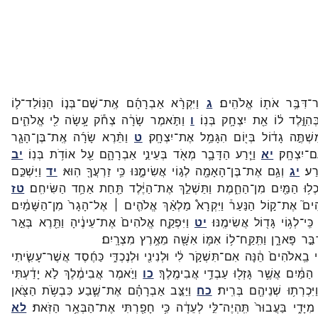
ר־
דִּבֶּ֥ר
אֹת֖וֹ
אֱלֹהִֽים׃
ג
וַיִּקְרָ֨א
אַבְרָהָ֜ם
אֶֽת־
שֶׁם־
בְּנ֧וֹ
הַנּֽוֹלַד־
ל֛וֹ
ְּהִוָּ֣לֶד
ל֔וֹ
אֵ֖ת
יִצְחָ֥ק
בְּנֽוֹ׃
ו
וַתֹּ֣אמֶר
שָׂרָ֔ה
צְחֹ֕ק
עָ֥שָׂה
לִ֖י
אֱלֹהִ֑ים
שְׁתֶּ֣ה
גָד֔וֹל
בְּי֖וֹם
הִגָּמֵ֥ל
אֶת־
יִצְחָֽק׃
ט
וַתֵּ֨רֶא
שָׂרָ֜ה
אֶֽת־
בֶּן־
הָגָ֧ר
ם־
יִצְחָֽק׃
יא
וַיֵּ֧רַע
הַדָּבָ֛ר
מְאֹ֖ד
בְּעֵינֵ֣י
אַבְרָהָ֑ם
עַ֖ל
אוֹדֹ֥ת
בְּנֽוֹ׃
יב
ֽרַע׃
יג
וְגַ֥ם
אֶת־
בֶּן־
הָאָמָ֖ה
לְג֣וֹי
אֲשִׂימֶ֑נּוּ
כִּ֥י
זַרְעֲךָ֖
הֽוּא׃
יד
וַיַּשְׁכֵּ֣ם
ִכְל֥וּ
הַמַּ֖יִם
מִן־
הַחֵ֑מֶת
וַתַּשְׁלֵ֣ךְ
אֶת־
הַיֶּ֔לֶד
תַּ֖חַת
אַחַ֥ד
הַשִּׂיחִֽם׃
טז
ִים֮
אֶת־
ק֣וֹל
הַנַּעַר֒
וַיִּקְרָא֩
מַלְאַ֨ךְ
אֱלֹהִ֤ים ׀
אֶל־
הָגָר֙
מִן־
הַשָּׁמַ֔יִם
כִּֽי־
לְג֥וֹי
גָּד֖וֹל
אֲשִׂימֶֽנּוּ׃
יט
וַיִּפְקַ֤ח
אֱלֹהִים֙
אֶת־
עֵינֶ֔יהָ
וַתֵּ֖רֶא
בְּאֵ֣ר
בַּ֣ר
פָּארָ֑ן
וַתִּֽקַּֽח־
ל֥וֹ
אִמּ֛וֹ
אִשָּׁ֖ה
מֵאֶ֥רֶץ
מִצְרָֽיִם׃
י
בֵֽאלֹהִים֙
הֵ֔נָּה
אִם־
תִּשְׁקֹ֣ר
לִ֔י
וּלְנִינִ֖י
וּלְנֶכְדִּ֑י
כַּחֶ֜סֶד
אֲשֶׁר־
עָשִׂ֤יתִי
הַמַּ֔יִם
אֲשֶׁ֥ר
גָּזְל֖וּ
עַבְדֵ֥י
אֲבִימֶֽלֶךְ׃
כו
וַיֹּ֣אמֶר
אֲבִימֶ֔לֶךְ
לֹ֣א
יָדַ֔עְתִּי
ַיִּכְרְת֥וּ
שְׁנֵיהֶ֖ם
בְּרִֽית׃
כח
וַיַּצֵּ֣ב
אַבְרָהָ֗ם
אֶת־
שֶׁ֛בַע
כִּבְשֹׂ֥ת
הַצֹּ֖אן
מִיָּדִ֑י
בַּעֲבוּר֙
תִּֽהְיֶה־
לִּ֣י
לְעֵדָ֔ה
כִּ֥י
חָפַ֖רְתִּי
אֶת־
הַבְּאֵ֥ר
הַזֹּֽאת׃
לא