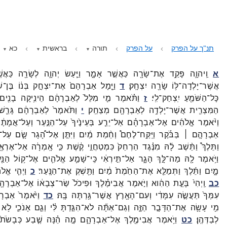
תנ"ך על הפרק
על הפרק
תורה
בראשית
כא
א
וַֽיהוָ֛ה
פָּקַ֥ד
אֶת־
שָׂרָ֖ה
כַּאֲשֶׁ֣ר
אָמָ֑ר
וַיַּ֧עַשׂ
יְהוָ֛ה
לְשָׂרָ֖ה
כַּאֲשׁ
אֲשֶׁר־
יָלְדָה־
לּ֥וֹ
שָׂרָ֖ה
יִצְחָֽק׃
ד
וַיָּ֤מָל
אַבְרָהָם֙
אֶת־
יִצְחָ֣ק
בְּנ֔וֹ
בֶּן־
שׁ
כָּל־
הַשֹּׁמֵ֖עַ
יִֽצְחַק־
לִֽי׃
ז
וַתֹּ֗אמֶר
מִ֤י
מִלֵּל֙
לְאַבְרָהָ֔ם
הֵינִ֥יקָה
בָנִ֖ים
הַמִּצְרִ֛ית
אֲשֶׁר־
יָלְדָ֥ה
לְאַבְרָהָ֖ם
מְצַחֵֽק׃
י
וַתֹּ֙אמֶר֙
לְאַבְרָהָ֔ם
גָּרֵ֛שׁ
וַיֹּ֨אמֶר
אֱלֹהִ֜ים
אֶל־
אַבְרָהָ֗ם
אַל־
יֵרַ֤ע
בְּעֵינֶ֙יךָ֙
עַל־
הַנַּ֣עַר
וְעַל־
אֲמָתֶ֔ך
אַבְרָהָ֣ם ׀
בַּבֹּ֡קֶר
וַיִּֽקַּֽח־
לֶחֶם֩
וְחֵ֨מַת
מַ֜יִם
וַיִּתֵּ֣ן
אֶל־
הָ֠גָר
שָׂ֧ם
עַל־
וַתֵּלֶךְ֩
וַתֵּ֨שֶׁב
לָ֜הּ
מִנֶּ֗גֶד
הַרְחֵק֙
כִּמְטַחֲוֵ֣י
קֶ֔שֶׁת
כִּ֣י
אָֽמְרָ֔ה
אַל־
אֶרְאֶ
וַיֹּ֥אמֶר
לָ֖הּ
מַה־
לָּ֣ךְ
הָגָ֑ר
אַל־
תִּ֣ירְאִ֔י
כִּֽי־
שָׁמַ֧ע
אֱלֹהִ֛ים
אֶל־
ק֥וֹל
הַנַּ
מָ֑יִם
וַתֵּ֜לֶךְ
וַתְּמַלֵּ֤א
אֶת־
הַחֵ֙מֶת֙
מַ֔יִם
וַתַּ֖שְׁקְ
אֶת־
הַנָּֽעַר׃
כ
וַיְהִ֧י
אֱלֹה
כב
וַֽיְהִי֙
בָּעֵ֣ת
הַהִ֔וא
וַיֹּ֣אמֶר
אֲבִימֶ֗לֶךְ
וּפִיכֹל֙
שַׂר־
צְבָא֔וֹ
אֶל־
אַבְרָהָ
עִמְּךָ֙
תַּעֲשֶׂ֣ה
עִמָּדִ֔י
וְעִם־
הָאָ֖רֶץ
אֲשֶׁר־
גַּ֥רְתָּה
בָּֽהּ׃
כד
וַיֹּ֙אמֶר֙
אַבְרָ
מִ֥י
עָשָׂ֖ה
אֶת־
הַדָּבָ֣ר
הַזֶּ֑ה
וְגַם־
אַתָּ֞ה
לֹא־
הִגַּ֣דְתָּ
לִּ֗י
וְגַ֧ם
אָנֹכִ֛י
לֹ֥א
לְבַדְּהֶֽן׃
כט
וַיֹּ֥אמֶר
אֲבִימֶ֖לֶךְ
אֶל־
אַבְרָהָ֑ם
מָ֣ה
הֵ֗נָּה
שֶׁ֤בַע
כְּבָשֹׂת֙