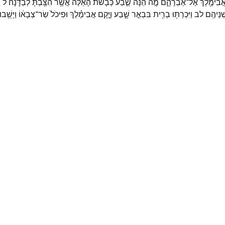
ֲבִימֶ֖לֶךְ
אֶל־
אַבְרָהָ֑ם
מָ֣ה
הֵ֗נָּה
שֶׁ֤בַע
כְּבָשֹׂת֙
הָאֵ֔לֶּה
אֲשֶׁ֥ר
הִצַּ֖בְתָּ
לְבַדָּֽנָה׃
ל
ו
ְנֵיהֶֽם׃
לב
וַיִּכְרְת֥וּ
בְרִ֖ית
בִּבְאֵ֣ר
שָׁ֑בַע
וַיָּ֣קָם
אֲבִימֶ֗לֶךְ
וּפִיכֹל֙
שַׂר־
צְבָא֔וֹ
וַיָּשֻׁ֖בוּ