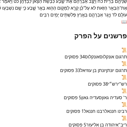
שְׁנֵיהֶ֖ם
בְּרִֽית׃
כח
וַיַּצֵּ֣ב
אַבְרָהָ֗ם
אֶת־
שֶׁ֛בַע
כִּבְשֹׂ֥ת
הַצֹּ֖אן
לְבַדְּהֶֽן׃
כט
וַיֹּ֥אמֶר
א
אֶת־
הַבְּאֵ֥ר
הַזֹּֽאת׃
לא
עַל־
כֵּ֗ן
קָרָ֛א
לַמָּק֥וֹם
הַה֖וּא
בְּאֵ֣ר
שָׁ֑בַע
כִּ֛י
שָׁ֥ם
נִשְׁבְּע֖וּ
שׁ
עוֹלָֽם׃
לד
וַיָּ֧גָר
אַבְרָהָ֛ם
בְּאֶ֥רֶץ
פְּלִשְׁתִּ֖ים
יָמִ֥ים
רַבִּֽים׃
📖
פרשנים על הפרק
📜
תרגום אונקלוס
אונקלוס
34
פסוקים
📜
תרגום יונתן
יונתן בן עוזיאל
33
פסוקים
📜
רש"י
רש״י
38
פסוקים
📜
ר' סעדיה גאון
סעדיה גאון
5
פסוקים
📜
רבינו חננאל
רבנו חננאל
1
פסוקים
📜
ריב"א
יהודה בן אליעזר
5
פסוקים