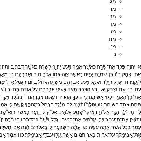
מג
מד
מה
מו
מז
מח
מט
נ
א
וַֽיהוָ֛ה
פָּקַ֥ד
אֶת־
שָׂרָ֖ה
כַּאֲשֶׁ֣ר
אָמָ֑ר
וַיַּ֧עַשׂ
יְהוָ֛ה
לְשָׂרָ֖ה
כַּאֲשֶׁ֥ר
דִּבֵּֽר׃
ב
וַתַּהַר
אֶת־
יִצְחָ֣ק
בְּנ֔וֹ
בֶּן־
שְׁמֹנַ֖ת
יָמִ֑ים
כַּאֲשֶׁ֛ר
צִוָּ֥ה
אֹת֖וֹ
אֱלֹהִֽים׃
ה
וְאַבְרָהָ֖ם
בֶּן־
מְאַ֣
לִזְקֻנָֽיו׃
ח
וַיִּגְדַּ֥ל
הַיֶּ֖לֶד
וַיִּגָּמַ֑ל
וַיַּ֤עַשׂ
אַבְרָהָם֙
מִשְׁתֶּ֣ה
גָד֔וֹל
בְּי֖וֹם
הִגָּמֵ֥ל
אֶת־
יִצְח
עִם־
בְּנִ֖י
עִם־
יִצְחָֽק׃
יא
וַיֵּ֧רַע
הַדָּבָ֛ר
מְאֹ֖ד
בְּעֵינֵ֣י
אַבְרָהָ֑ם
עַ֖ל
אוֹדֹ֥ת
בְּנֽוֹ׃
יב
וַיֹּ
אֶת־
בֶּן־
הָאָמָ֖ה
לְג֣וֹי
אֲשִׂימֶ֑נּוּ
כִּ֥י
זַרְעֲךָ֖
הֽוּא׃
יד
וַיַּשְׁכֵּ֣ם
אַבְרָהָ֣ם ׀
בַּבֹּ֡קֶר
וַיִּֽקַּֽח
תַּ֖חַת
אַחַ֥ד
הַשִּׂיחִֽם׃
טז
וַתֵּלֶךְ֩
וַתֵּ֨שֶׁב
לָ֜הּ
מִנֶּ֗גֶד
הַרְחֵק֙
כִּמְטַחֲוֵ֣י
קֶ֔שֶׁת
כִּ֣י
אָֽמְר
לָ֖הּ
מַה־
לָּ֣ךְ
הָגָ֑ר
אַל־
תִּ֣ירְאִ֔י
כִּֽי־
שָׁמַ֧ע
אֱלֹהִ֛ים
אֶל־
ק֥וֹל
הַנַּ֖עַר
בַּאֲשֶׁ֥ר
הוּא־
שָֽׁם
וַתַּ֖שְׁקְ
אֶת־
הַנָּֽעַר׃
כ
וַיְהִ֧י
אֱלֹהִ֛ים
אֶת־
הַנַּ֖עַר
וַיִּגְדָּ֑ל
וַיֵּ֙שֶׁב֙
בַּמִּדְבָּ֔ר
וַיְהִ֖י
רֹבֶ֥ה
קַשׁ
עִמְּךָ֔
בְּכֹ֥ל
אֲשֶׁר־
אַתָּ֖ה
עֹשֶֽׂה׃
כג
וְעַתָּ֗ה
הִשָּׁ֨בְעָה
לִּ֤י
בֵֽאלֹהִים֙
הֵ֔נָּה
אִם־
תִּשְׁקֹ֣
אֶת־
אֲבִימֶ֑לֶךְ
עַל־
אֹדוֹת֙
בְּאֵ֣ר
הַמַּ֔יִם
אֲשֶׁ֥ר
גָּזְל֖וּ
עַבְדֵ֥י
אֲבִימֶֽלֶךְ׃
כו
וַיֹּ֣אמֶר
אֲבִי