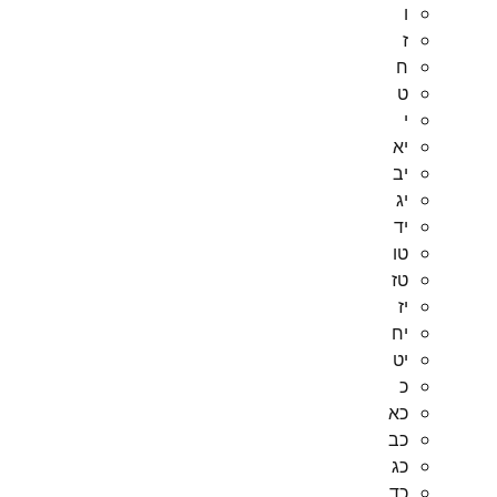
ו
ז
ח
ט
י
יא
יב
יג
יד
טו
טז
יז
יח
יט
כ
כא
כב
כג
כד