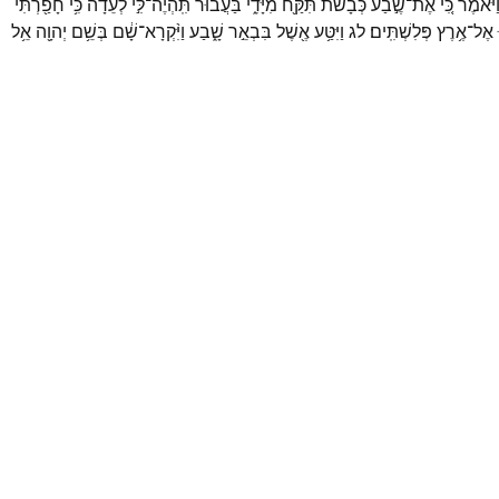
ַיֹּ֕אמֶר
כִּ֚י
אֶת־
שֶׁ֣בַע
כְּבָשֹׂ֔ת
תִּקַּ֖ח
מִיָּדִ֑י
בַּעֲבוּר֙
תִּֽהְיֶה־
לִּ֣י
לְעֵדָ֔ה
כִּ֥י
חָפַ֖רְתִּי
אֶל־
אֶ֥רֶץ
פְּלִשְׁתִּֽים׃
לג
וַיִּטַּ֥ע
אֶ֖שֶׁל
בִּבְאֵ֣ר
שָׁ֑בַע
וַיִּ֨קְרָא־
שָׁ֔ם
בְּשֵׁ֥ם
יְהוָ֖ה
אֵ֥ל