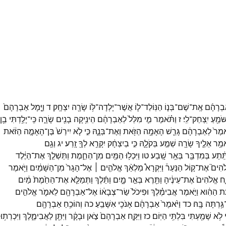
בְרָהָ֜ם
אֶֽת־
שֶׁם־
בְּנ֧וֹ
הַנּֽוֹלַד־
ל֛וֹ
אֲשֶׁר־
יָלְדָה־
לּ֥וֹ
שָׂרָ֖ה
יִצְחָֽק׃
ד
וַיָּ֤מָל
אַבְרָהָם֙
ֹּמֵ֖עַ
יִֽצְחַק־
לִֽי׃
ז
וַתֹּ֗אמֶר
מִ֤י
מִלֵּל֙
לְאַבְרָהָ֔ם
הֵינִ֥יקָה
בָנִ֖ים
שָׂרָ֑ה
כִּֽי־
יָלַ֥דְתִּי
בֵ֖ן
֙אמֶר֙
לְאַבְרָהָ֔ם
גָּרֵ֛שׁ
הָאָמָ֥ה
הַזֹּ֖את
וְאֶת־
בְּנָ֑הּ
כִּ֣י
לֹ֤א
יִירַשׁ֙
בֶּן־
הָאָמָ֣ה
הַזֹּ֔את
מַ֥ר
אֵלֶ֛יךָ
שָׂרָ֖ה
שְׁמַ֣ע
בְּקֹלָ֑הּ
כִּ֣י
בְיִצְחָ֔ק
יִקָּרֵ֥א
לְךָ֖
זָֽרַע׃
יג
וְגַ֥ם
תֵּ֔תַע
בְּמִדְבַּ֖ר
בְּאֵ֥ר
שָֽׁבַע׃
טו
וַיִּכְל֥וּ
הַמַּ֖יִם
מִן־
הַחֵ֑מֶת
וַתַּשְׁלֵ֣ךְ
אֶת־
הַיֶּ֔לֶד
ֹהִים֮
אֶת־
ק֣וֹל
הַנַּעַר֒
וַיִּקְרָא֩
מַלְאַ֨ךְ
אֱלֹהִ֤ים ׀
אֶל־
הָגָר֙
מִן־
הַשָּׁמַ֔יִם
וַיֹּ֥אמֶר
ַ֤ח
אֱלֹהִים֙
אֶת־
עֵינֶ֔יהָ
וַתֵּ֖רֶא
בְּאֵ֣ר
מָ֑יִם
וַתֵּ֜לֶךְ
וַתְּמַלֵּ֤א
אֶת־
הַחֵ֙מֶת֙
מַ֔יִם
ֵ֣ת
הַהִ֔וא
וַיֹּ֣אמֶר
אֲבִימֶ֗לֶךְ
וּפִיכֹל֙
שַׂר־
צְבָא֔וֹ
אֶל־
אַבְרָהָ֖ם
לֵאמֹ֑ר
אֱלֹהִ֣ים
גַּ֥רְתָּה
בָּֽהּ׃
כד
וַיֹּ֙אמֶר֙
אַבְרָהָ֔ם
אָנֹכִ֖י
אִשָּׁבֵֽעַ׃
כה
וְהוֹכִ֥חַ
אַבְרָהָ֖ם
לֹ֥א
שָׁמַ֖עְתִּי
בִּלְתִּ֥י
הַיּֽוֹם׃
כז
וַיִּקַּ֤ח
אַבְרָהָם֙
צֹ֣אן
וּבָקָ֔ר
וַיִּתֵּ֖ן
לַאֲבִימֶ֑לֶךְ
וַיִּכְרְת֥וּ