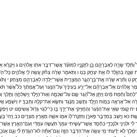
֩
וַתֵּ֨לֶד
שָׂרָ֧ה
לְאַבְרָהָ֛ם
בֵּ֖ן
לִזְקֻנָ֑יו
לַמּוֹעֵ֕ד
אֲשֶׁר־
דִּבֶּ֥ר
אֹת֖וֹ
אֱלֹהִֽים׃
ג
וַיִּקְרָ֨א
אַ
ת
שָׁנָ֑ה
בְּהִוָּ֣לֶד
ל֔וֹ
אֵ֖ת
יִצְחָ֥ק
בְּנֽוֹ׃
ו
וַתֹּ֣אמֶר
שָׂרָ֔ה
צְחֹ֕ק
עָ֥שָׂה
לִ֖י
אֱלֹהִ֑ים
כָּל־
הַשׁ
ָֽק׃
ט
וַתֵּ֨רֶא
שָׂרָ֜ה
אֶֽת־
בֶּן־
הָגָ֧ר
הַמִּצְרִ֛ית
אֲשֶׁר־
יָלְדָ֥ה
לְאַבְרָהָ֖ם
מְצַחֵֽק׃
י
וַתֹּ
֨אמֶר
אֱלֹהִ֜ים
אֶל־
אַבְרָהָ֗ם
אַל־
יֵרַ֤ע
בְּעֵינֶ֙יךָ֙
עַל־
הַנַּ֣עַר
וְעַל־
אֲמָתֶ֔ךָ
כֹּל֩
אֲשֶׁ֨ר
תֹּא
־
לֶחֶם֩
וְחֵ֨מַת
מַ֜יִם
וַיִּתֵּ֣ן
אֶל־
הָ֠גָר
שָׂ֧ם
עַל־
שִׁכְמָ֛הּ
וְאֶת־
הַיֶּ֖לֶד
וַֽיְשַׁלְּחֶ֑הָ
וַתֵּ֣לֶךְ
וַ
ָ֔ה
אַל־
אֶרְאֶ֖ה
בְּמ֣וֹת
הַיָּ֑לֶד
וַתֵּ֣שֶׁב
מִנֶּ֔גֶד
וַתִּשָּׂ֥א
אֶת־
קֹלָ֖הּ
וַתֵּֽבְךְּ׃
יז
וַיִּשְׁמַ֣ע
אֱל
׃
יח
ק֚וּמִי
שְׂאִ֣י
אֶת־
הַנַּ֔עַר
וְהַחֲזִ֥יקִי
אֶת־
יָדֵ֖ךְ
בּ֑וֹ
כִּֽי־
לְג֥וֹי
גָּד֖וֹל
אֲשִׂימֶֽנּוּ׃
יט
וַיִּפְק
ָּֽת׃
כא
וַיֵּ֖שֶׁב
בְּמִדְבַּ֣ר
פָּארָ֑ן
וַתִּֽקַּֽח־
ל֥וֹ
אִמּ֛וֹ
אִשָּׁ֖ה
מֵאֶ֥רֶץ
מִצְרָֽיִם׃
כב
וַֽיְהִי֙
בָּע
ר
לִ֔י
וּלְנִינִ֖י
וּלְנֶכְדִּ֑י
כַּחֶ֜סֶד
אֲשֶׁר־
עָשִׂ֤יתִי
עִמְּךָ֙
תַּעֲשֶׂ֣ה
עִמָּדִ֔י
וְעִם־
הָאָ֖רֶץ
אֲשֶׁר־
מֶ֔לֶךְ
לֹ֣א
יָדַ֔עְתִּי
מִ֥י
עָשָׂ֖ה
אֶת־
הַדָּבָ֣ר
הַזֶּ֑ה
וְגַם־
אַתָּ֞ה
לֹא־
הִגַּ֣דְתָּ
לִּ֗י
וְגַ֧ם
אָנֹכִ֛י