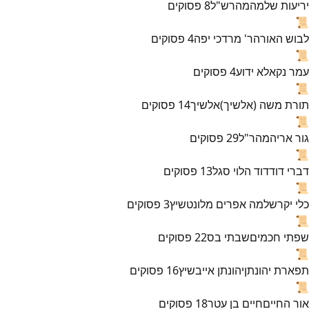
יריעות שלמה
מהרש"ל
8
פסוקים
📜
לבוש האורה
ר' מרדכי יפה
4
פסוקים
📜
עמר נקא
לא ידוע
4
פסוקים
📜
תורת משה (אלשיך)
אלשיך
14
פסוקים
📜
גור אריה
מהר"ל
29
פסוקים
📜
דברי דוד
דוד הלוי סגל
13
פסוקים
📜
כלי יקר
שלמה אפרים מלונטשיץ
3
פסוקים
📜
שפתי חכמים
שבתי בס
22
פסוקים
📜
תפארת יהונתן
יהונתן אייבשיץ
16
פסוקים
📜
אור החיים
חיים בן עטר
18
פסוקים