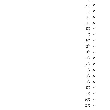
כה
כו
כז
כח
כט
ל
לא
לב
לג
לד
לה
לו
לז
לח
לט
מ
מא
מב