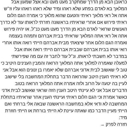
כראובן הבא מן הדרך שמתקרב מעט מעט ובא אצל שמעון אבל
המלאך בא לאדם בפתע שלא ראהו ומיד שלא ראהו רואהו עליו וז"ש
אתה אל ראי מלאך ראיתי והטעם שהוא מלאך כי אמרה הגם הלום
ראיתי פירוש אם אחרי שראיתיו בראשונה חזרתי לראותו עוד לא כדרך
האנשים שרואי' לאדם הבא מן הדרך מעט מעט כנ"ל. או יהיה פירוש
אתה אל ראי אתה המלאך שראיתי בבית אברהם ותמהה בעצמה
ואמרה הגם הלום אחר שיצאתי מבית אברהם הייתי רואה אותו אחרי
רואי אותו בבית אברהם שבבית אברהם הייתי רואה אותו אבל
במדבר לא חשבתי לראותו. ונ"ל עוד לחבר זה עם מה שפירשתי
למעלה שאמרה למלאך אתה המלאך הרואה והמבין הענינים היטיב כי
טוב לי שאשוב לבית אדוני אברהם שלא יאמרו בן זנונים הוא אבל אני
לא ראיתי הענין היטב שהרואה הדבר בתחלת המחשבה בלי שישוב
לעיין בה יטעה על הרוב ולזה אמרה אתה המלאך הרואה בטוב
הדברים אבל אני לא עיינתי היטב הענין הזה שראוי שאשוב לבית אדני
כאשר אמרת וכי הגם הלום ראיתי ועיינתי הענין אחר שראיתיו בתחלת
המחשבה לא ודאי אלא במחשבה הראשונה שבאה אלי ברחתי ואם
הייתי מעיין הדבר כמו שאתה עיינת לא הייתי בורחת או הייתי חוזרת
מיד:
חזרה לפרק →