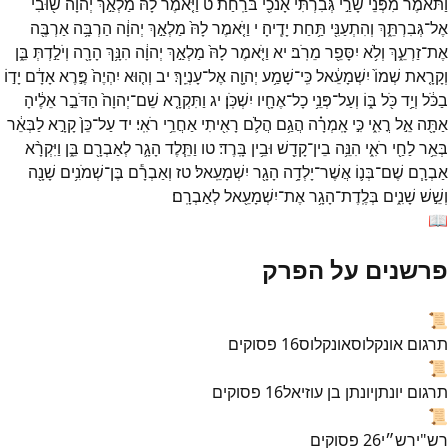
וַתֹּ֕אמֶר
מִפְּנֵי֙
שָׂרַ֣י
גְּבִרְתִּ֔י
אָנֹכִ֖י
בֹּרַֽחַת׃
ט
וַיֹּ֤אמֶר
לָהּ֙
מַלְאַ֣ךְ
יְהוָ֔ה
שׁ֖וּבִי
אֶל־
גְּבִרְתֵּ֑ךְ
וְהִתְעַנִּ֖י
תַּ֥חַת
יָדֶֽיהָ׃
י
וַיֹּ֤אמֶר
לָהּ֙
מַלְאַ֣ךְ
יְהוָ֔ה
הַרְבָּ֥ה
אַרְבֶּ֖ה
אֶת־
זַרְעֵ֑ךְ
וְלֹ֥א
יִסָּפֵ֖ר
מֵרֹֽב׃
יא
וַיֹּ֤אמֶר
לָהּ֙
מַלְאַ֣ךְ
יְהוָ֔ה
הִנָּ֥ךְ
הָרָ֖ה
וְיֹלַ֣דְתְּ
בֵּ֑ן
וְקָרָ֤את
שְׁמוֹ֙
יִשְׁמָעֵ֔אל
כִּֽי־
שָׁמַ֥ע
יְהוָ֖ה
אֶל־
עָנְיֵֽךְ׃
יב
וְה֤וּא
יִהְיֶה֙
פֶּ֣רֶא
אָדָ֔ם
יָד֣וֹ
בַכֹּ֔ל
וְיַ֥ד
כֹּ֖ל
בּ֑וֹ
וְעַל־
פְּנֵ֥י
כָל־
אֶחָ֖יו
יִשְׁכֹּֽן׃
יג
וַתִּקְרָ֤א
שֵׁם־
יְהוָה֙
הַדֹּבֵ֣ר
אֵלֶ֔יהָ
אַתָּ֖ה
אֵ֣ל
רֳאִ֑י
כִּ֣י
אָֽמְרָ֗ה
הֲגַ֥ם
הֲלֹ֛ם
רָאִ֖יתִי
אַחֲרֵ֥י
רֹאִֽי׃
יד
עַל־
כֵּן֙
קָרָ֣א
לַבְּאֵ֔ר
בְּאֵ֥ר
לַחַ֖י
רֹאִ֑י
הִנֵּ֥ה
בֵין־
קָדֵ֖שׁ
וּבֵ֥ין
בָּֽרֶד׃
טו
וַתֵּ֧לֶד
הָגָ֛ר
לְאַבְרָ֖ם
בֵּ֑ן
וַיִּקְרָ֨א
אַבְרָ֧ם
שֶׁם־
בְּנ֛וֹ
אֲשֶׁר־
יָלְדָ֥ה
הָגָ֖ר
יִשְׁמָעֵֽאל׃
טז
וְאַבְרָ֕ם
בֶּן־
שְׁמֹנִ֥ים
שָׁנָ֖ה
וְשֵׁ֣שׁ
שָׁנִ֑ים
בְּלֶֽדֶת־
הָגָ֥ר
אֶת־
יִשְׁמָעֵ֖אל
לְאַבְרָֽם׃
📖
פרשנים על הפרק
📜
תרגום אונקלוס
אונקלוס
16
פסוקים
📜
תרגום יונתן
יונתן בן עוזיאל
16
פסוקים
📜
רש"י
רש״י
26
פסוקים