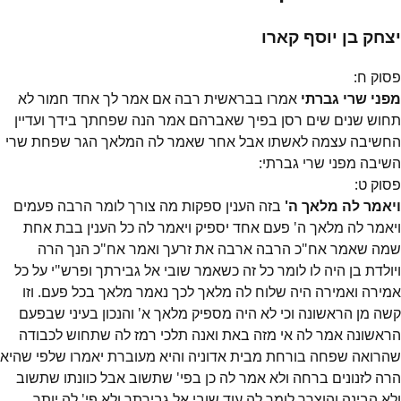
יצחק בן יוסף קארו
פסוק
ח
:
מפני שרי גברתי
אמרו בבראשית רבה אם אמר לך אחד חמור לא
תחוש שנים שים רסן בפיך שאברהם אמר הנה שפחתך בידך ועדיין
החשיבה עצמה לאשתו אבל אחר שאמר לה המלאך הגר שפחת שרי
השיבה מפני שרי גברתי:
פסוק
ט
:
ויאמר לה מלאך ה'
בזה הענין ספקות מה צורך לומר הרבה פעמים
ויאמר לה מלאך ה' פעם אחד יספיק ויאמר לה כל הענין בבת אחת
שמה שאמר אח"כ הרבה ארבה את זרעך ואמר אח"כ הנך הרה
ויולדת בן היה לו לומר כל זה כשאמר שובי אל גבירתך ופרש"י על כל
אמירה ואמירה היה שלוח לה מלאך לכך נאמר מלאך בכל פעם. וזו
קשה מן הראשונה וכי לא היה מספיק מלאך א' והנכון בעיני שבפעם
הראשונה אמר לה אי מזה באת ואנה תלכי רמז לה שתחוש לכבודה
שהרואה שפחה בורחת מבית אדוניה והיא מעוברת יאמרו שלפי שהיא
הרה לזנונים ברחה ולא אמר לה כן בפי' שתשוב אבל כוונתו שתשוב
ולא הבינה והוצרך לומר לה עוד שובי אל גבירתך ולא פי' לה יותר