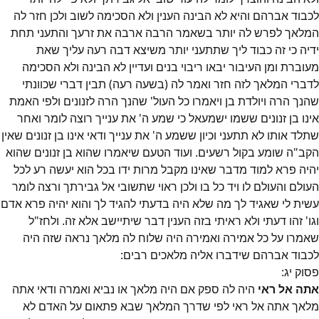
לכבוד אברהם והיא לא הבינה הענין ולא הסכימה לשוב ולכן חזר לה
המלאך לפרש לה יותר בשאמר הרבה ארבה את זרעך והתעני תחת
ידיה כי זה כבוד ליך שתתעני יותר משיצא דבה רעה עליך שאת
מעוברת ומן העיבור יבאו ריבוי בנים ועדיין לא הבינה ולא הסכימה
לדברי המלאך לזה חזר ואמר לה (בשעה רעה) תבין דברי שכוונתי
שהנך הרה ויולדת בן ויאמרו כל העול' שהנך הרה לזנונים ולפי האמת
אינו בן זנונים ששמו ישמעאל כי שמע ה' את ענייך רוצה לומר ואחר
שתלד אותו לא תתעני וכיון ששמע ה' את ענייך ודאי אינו בן זנונים שאין
הקב"ה שומע בקול רשעים. ועוד הטעם שיאמרו שהוא בן זנונים שהוא
יהיה פרא למוד מדבר שאינו מקבל מרות ידו בכל הוא יעשה רע לכל
העולם והעולם לו ויד כל בו ולכן ראוי שתשובי אל גבירתך ורצה לומר
עשית לי שאגיד לך מה שלא היה בדעתי להגיד לך והוא יהיה פרא אדם
וגו' זהו דעתי ולא ראיתי בזה הענין דבר שיתיישב אלא זה. ולחז"ל
שאמרו על כל אמירה ואמירה היה שלוח לה מלאך נראה שזה היה
לכבוד אברהם שידברו אליה מלאכים רבים:
פסוק
יג
:
אתה אל ראי
היה לה ספק אם היה מלאך או נביא ואמרה ודאי אתה
מלאך אתה אל ראי לפי שדרך המלאך שבא פתאום על האדם לא