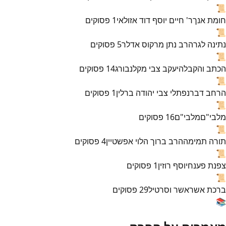
📜
חומת אנך
ר' חיים יוסף דוד אזולאי
1
פסוקים
📜
נתינה לגר
הרב נתן מרקוס אדלר
5
פסוקים
📜
הכתב והקבלה
יעקב צבי מקלנבורג
14
פסוקים
📜
הרחב דבר
נפתלי צבי יהודה ברלין
1
פסוקים
📜
מלבי"ם
מלבי"ם
16
פסוקים
📜
תורה תמימה
הרב ברוך הלוי אפשטיין
4
פסוקים
📜
צפנת פענח
יוסף רוזין
1
פסוקים
📜
ברכת אשר
אשר וסרטיל
29
פסוקים
📚