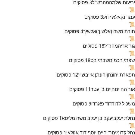
יריעות שלמה
מהרש"ל
3
פסוקים
📜
עמר נקא
לא ידוע
3
פסוקים
📜
תורת משה (אלשיך)
אלשיך
4
פסוקים
📜
גור אריה
מהר"ל
18
פסוקים
📜
שפתי חכמים
שבתי בס
18
פסוקים
📜
תפארת יהונתן
יהונתן אייבשיץ
12
פסוקים
📜
אור החיים
חיים בן עטר
11
פסוקים
📜
משכיל לדוד
דוד פארדו
9
פסוקים
📜
נחלת יעקב
יעקב בן יעקב משה מליסא
1
פסוקים
📜
נחל קדומים
ר' חיים יוסף דוד אזולאי
1
פסוקים