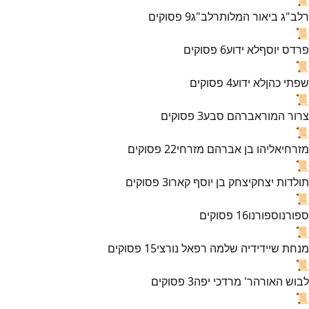
רלב"ג ביאור המלות
רלב"ג
9
פסוקים
📜
פרדס יוסף
לא ידוע
6
פסוקים
📜
שפתי כהן
לא ידוע
4
פסוקים
📜
צרור המור
אברהם סבע
3
פסוקים
📜
מזרחי
אליהו בן אברהם מזרחי
22
פסוקים
📜
תולדות יצחק
יצחק בן יוסף קארו
3
פסוקים
📜
ספורנו
ספורנו
16
פסוקים
📜
מנחת שי
ידידיה שלמה רפאל נורצי
15
פסוקים
📜
לבוש האורה
ר' מרדכי יפה
3
פסוקים
📜