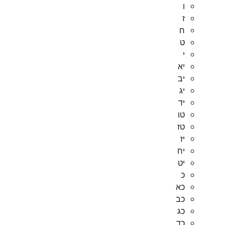
ו
ז
ח
ט
י
יא
יב
יג
יד
טו
טז
יז
יח
יט
כ
כא
כב
כג
כד