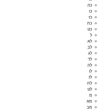
כה
כו
כז
כח
כט
ל
לא
לב
לג
לד
לה
לו
לז
לח
לט
מ
מא
מב