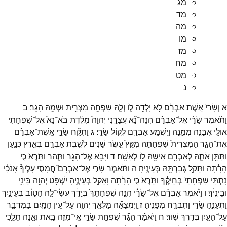
מג
מד
מה
מו
מז
מח
מט
נ
א
וְשָׂרַי֙
אֵ֣שֶׁת
אַבְרָ֔ם
לֹ֥א
יָלְדָ֖ה
ל֑וֹ
וְלָ֛הּ
שִׁפְחָ֥ה
מִצְרִ֖ית
וּשְׁמָ֥הּ
הָגָֽר׃
ב
וַתֹּ֨אמֶר
שָׂרַ֜י
אֶל־
אַבְרָ֗ם
הִנֵּה־
נָ֞א
עֲצָרַ֤נִי
יְהוָה֙
מִלֶּ֔דֶת
בֹּא־
נָא֙
אֶל־
שִׁפְחָתִ֔י
אוּלַ֥י
אִבָּנֶ֖ה
מִמֶּ֑נָּה
וַיִּשְׁמַ֥ע
אַבְרָ֖ם
לְק֥וֹל
שָׂרָֽי׃
ג
וַתִּקַּ֞ח
שָׂרַ֣י
אֵֽשֶׁת־
אַבְרָ֗ם
אֶת־
הָגָ֤ר
הַמִּצְרִית֙
שִׁפְחָתָ֔הּ
מִקֵּץ֙
עֶ֣שֶׂר
שָׁנִ֔ים
לְשֶׁ֥בֶת
אַבְרָ֖ם
בְּאֶ֣רֶץ
כְּנָ֑עַן
וַתִּתֵּ֥ן
אֹתָ֛הּ
לְאַבְרָ֥ם
אִישָׁ֖הּ
ל֥וֹ
לְאִשָּֽׁה׃
ד
וַיָּבֹ֥א
אֶל־
הָגָ֖ר
וַתַּ֑הַר
וַתֵּ֙רֶא֙
כִּ֣י
הָרָ֔תָה
וַתֵּקַ֥ל
גְּבִרְתָּ֖הּ
בְּעֵינֶֽיהָ׃
ה
וַתֹּ֨אמֶר
שָׂרַ֣י
אֶל־
אַבְרָם֮
חֲמָסִ֣י
עָלֶיךָ֒
אָנֹכִ֗י
נָתַ֤תִּי
שִׁפְחָתִי֙
בְּחֵיקֶ֔ךָ
וַתֵּ֙רֶא֙
כִּ֣י
הָרָ֔תָה
וָאֵקַ֖ל
בְּעֵינֶ֑יהָ
יִשְׁפֹּ֥ט
יְהוָ֖ה
בֵּינִ֥י
וּבֵינֶֽיׄךָ׃
ו
וַיֹּ֨אמֶר
אַבְרָ֜ם
אֶל־
שָׂרַ֗י
הִנֵּ֤ה
שִׁפְחָתֵךְ֙
בְּיָדֵ֔ךְ
עֲשִׂי־
לָ֖הּ
הַטּ֣וֹב
בְּעֵינָ֑יִךְ
וַתְּעַנֶּ֣הָ
שָׂרַ֔י
וַתִּבְרַ֖ח
מִפָּנֶֽיהָ׃
ז
וַֽיִּמְצָאָ֞הּ
מַלְאַ֧ךְ
יְהוָ֛ה
עַל־
עֵ֥ין
הַמַּ֖יִם
בַּמִּדְבָּ֑ר
עַל־
הָעַ֖יִן
בְּדֶ֥רֶךְ
שֽׁוּר׃
ח
וַיֹּאמַ֗ר
הָגָ֞ר
שִׁפְחַ֥ת
שָׂרַ֛י
אֵֽי־
מִזֶּ֥ה
בָ֖את
וְאָ֣נָה
תֵלֵ֑כִי