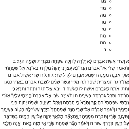
מג
מד
מה
מו
מז
מח
מט
נ
א
וְשָׂרַי֙
אֵ֣שֶׁת
אַבְרָ֔ם
לֹ֥א
יָלְדָ֖ה
ל֑וֹ
וְלָ֛הּ
שִׁפְחָ֥ה
מִצְרִ֖ית
וּשְׁמָ֥הּ
הָגָֽר׃
ב
וַתֹּ֨אמֶר
שָׂרַ֜י
אֶל־
אַבְרָ֗ם
הִנֵּה־
נָ֞א
עֲצָרַ֤נִי
יְהוָה֙
מִלֶּ֔דֶת
בֹּא־
נָא֙
אֶל־
שִׁפְחָתִ֔י
אוּלַ֥י
אִבָּנֶ֖ה
מִמֶּ֑נָּה
וַיִּשְׁמַ֥ע
אַבְרָ֖ם
לְק֥וֹל
שָׂרָֽי׃
ג
וַתִּקַּ֞ח
שָׂרַ֣י
אֵֽשֶׁת־
אַבְרָ֗ם
אֶת־
הָגָ֤ר
הַמִּצְרִית֙
שִׁפְחָתָ֔הּ
מִקֵּץ֙
עֶ֣שֶׂר
שָׁנִ֔ים
לְשֶׁ֥בֶת
אַבְרָ֖ם
בְּאֶ֣רֶץ
כְּנָ֑עַן
וַתִּתֵּ֥ן
אֹתָ֛הּ
לְאַבְרָ֥ם
אִישָׁ֖הּ
ל֥וֹ
לְאִשָּֽׁה׃
ד
וַיָּבֹ֥א
אֶל־
הָגָ֖ר
וַתַּ֑הַר
וַתֵּ֙רֶא֙
כִּ֣י
הָרָ֔תָה
וַתֵּקַ֥ל
גְּבִרְתָּ֖הּ
בְּעֵינֶֽיהָ׃
ה
וַתֹּ֨אמֶר
שָׂרַ֣י
אֶל־
אַבְרָם֮
חֲמָסִ֣י
עָלֶיךָ֒
אָנֹכִ֗י
נָתַ֤תִּי
שִׁפְחָתִי֙
בְּחֵיקֶ֔ךָ
וַתֵּ֙רֶא֙
כִּ֣י
הָרָ֔תָה
וָאֵקַ֖ל
בְּעֵינֶ֑יהָ
יִשְׁפֹּ֥ט
יְהוָ֖ה
בֵּינִ֥י
וּבֵינֶֽיׄךָ׃
ו
וַיֹּ֨אמֶר
אַבְרָ֜ם
אֶל־
שָׂרַ֗י
הִנֵּ֤ה
שִׁפְחָתֵךְ֙
בְּיָדֵ֔ךְ
עֲשִׂי־
לָ֖הּ
הַטּ֣וֹב
בְּעֵינָ֑יִךְ
וַתְּעַנֶּ֣הָ
שָׂרַ֔י
וַתִּבְרַ֖ח
מִפָּנֶֽיהָ׃
ז
וַֽיִּמְצָאָ֞הּ
מַלְאַ֧ךְ
יְהוָ֛ה
עַל־
עֵ֥ין
הַמַּ֖יִם
בַּמִּדְבָּ֑ר
עַל־
הָעַ֖יִן
בְּדֶ֥רֶךְ
שֽׁוּר׃
ח
וַיֹּאמַ֗ר
הָגָ֞ר
שִׁפְחַ֥ת
שָׂרַ֛י
אֵֽי־
מִזֶּ֥ה
בָ֖את
וְאָ֣נָה
תֵלֵ֑כִי