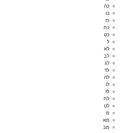
כה
כו
כז
כח
כט
ל
לא
לב
לג
לד
לה
לו
לז
לח
לט
מ
מא
מב