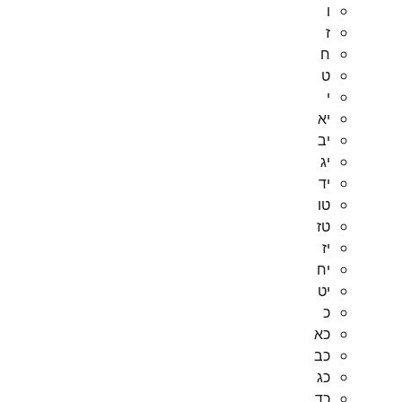
ו
ז
ח
ט
י
יא
יב
יג
יד
טו
טז
יז
יח
יט
כ
כא
כב
כג
כד