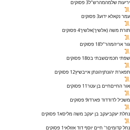
יריעות שלמה
מהרש"ל
3
פסוקים
📜
עמר נקא
לא ידוע
3
פסוקים
📜
תורת משה (אלשיך)
אלשיך
4
פסוקים
📜
גור אריה
מהר"ל
18
פסוקים
📜
שפתי חכמים
שבתי בס
18
פסוקים
📜
תפארת יהונתן
יהונתן אייבשיץ
12
פסוקים
📜
אור החיים
חיים בן עטר
11
פסוקים
📜
משכיל לדוד
דוד פארדו
9
פסוקים
📜
נחלת יעקב
יעקב בן יעקב משה מליסא
1
פסוקים
📜
נחל קדומים
ר' חיים יוסף דוד אזולאי
1
פסוקים