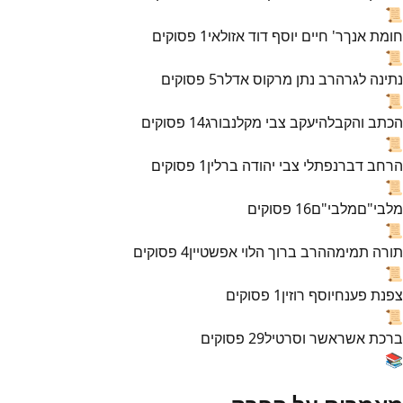
📜
חומת אנך
ר' חיים יוסף דוד אזולאי
1
פסוקים
📜
נתינה לגר
הרב נתן מרקוס אדלר
5
פסוקים
📜
הכתב והקבלה
יעקב צבי מקלנבורג
14
פסוקים
📜
הרחב דבר
נפתלי צבי יהודה ברלין
1
פסוקים
📜
מלבי"ם
מלבי"ם
16
פסוקים
📜
תורה תמימה
הרב ברוך הלוי אפשטיין
4
פסוקים
📜
צפנת פענח
יוסף רוזין
1
פסוקים
📜
ברכת אשר
אשר וסרטיל
29
פסוקים
📚