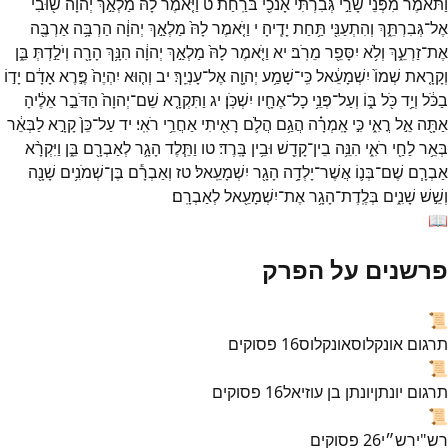
וַתֹּ֕אמֶר
מִפְּנֵי֙
שָׂרַ֣י
גְּבִרְתִּ֔י
אָנֹכִ֖י
בֹּרַֽחַת׃
ט
וַיֹּ֤אמֶר
לָהּ֙
מַלְאַ֣ךְ
יְהוָ֔ה
שׁ֖וּבִי
אֶל־
גְּבִרְתֵּ֑ךְ
וְהִתְעַנִּ֖י
תַּ֥חַת
יָדֶֽיהָ׃
י
וַיֹּ֤אמֶר
לָהּ֙
מַלְאַ֣ךְ
יְהוָ֔ה
הַרְבָּ֥ה
אַרְבֶּ֖ה
אֶת־
זַרְעֵ֑ךְ
וְלֹ֥א
יִסָּפֵ֖ר
מֵרֹֽב׃
יא
וַיֹּ֤אמֶר
לָהּ֙
מַלְאַ֣ךְ
יְהוָ֔ה
הִנָּ֥ךְ
הָרָ֖ה
וְיֹלַ֣דְתְּ
בֵּ֑ן
וְקָרָ֤את
שְׁמוֹ֙
יִשְׁמָעֵ֔אל
כִּֽי־
שָׁמַ֥ע
יְהוָ֖ה
אֶל־
עָנְיֵֽךְ׃
יב
וְה֤וּא
יִהְיֶה֙
פֶּ֣רֶא
אָדָ֔ם
יָד֣וֹ
בַכֹּ֔ל
וְיַ֥ד
כֹּ֖ל
בּ֑וֹ
וְעַל־
פְּנֵ֥י
כָל־
אֶחָ֖יו
יִשְׁכֹּֽן׃
יג
וַתִּקְרָ֤א
שֵׁם־
יְהוָה֙
הַדֹּבֵ֣ר
אֵלֶ֔יהָ
אַתָּ֖ה
אֵ֣ל
רֳאִ֑י
כִּ֣י
אָֽמְרָ֗ה
הֲגַ֥ם
הֲלֹ֛ם
רָאִ֖יתִי
אַחֲרֵ֥י
רֹאִֽי׃
יד
עַל־
כֵּן֙
קָרָ֣א
לַבְּאֵ֔ר
בְּאֵ֥ר
לַחַ֖י
רֹאִ֑י
הִנֵּ֥ה
בֵין־
קָדֵ֖שׁ
וּבֵ֥ין
בָּֽרֶד׃
טו
וַתֵּ֧לֶד
הָגָ֛ר
לְאַבְרָ֖ם
בֵּ֑ן
וַיִּקְרָ֨א
אַבְרָ֧ם
שֶׁם־
בְּנ֛וֹ
אֲשֶׁר־
יָלְדָ֥ה
הָגָ֖ר
יִשְׁמָעֵֽאל׃
טז
וְאַבְרָ֕ם
בֶּן־
שְׁמֹנִ֥ים
שָׁנָ֖ה
וְשֵׁ֣שׁ
שָׁנִ֑ים
בְּלֶֽדֶת־
הָגָ֥ר
אֶת־
יִשְׁמָעֵ֖אל
לְאַבְרָֽם׃
📖
פרשנים על הפרק
📜
תרגום אונקלוס
אונקלוס
16
פסוקים
📜
תרגום יונתן
יונתן בן עוזיאל
16
פסוקים
📜
רש"י
רש״י
26
פסוקים