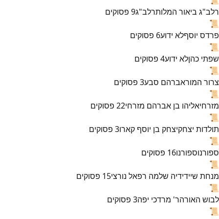
רלב"ג ביאור המלות
רלב"ג
9
פסוקים
📜
פרדס יוסף
לא ידוע
6
פסוקים
📜
שפתי כהן
לא ידוע
4
פסוקים
📜
צרור המור
אברהם סבע
3
פסוקים
📜
מזרחי
אליהו בן אברהם מזרחי
22
פסוקים
📜
תולדות יצחק
יצחק בן יוסף קארו
3
פסוקים
📜
ספורנו
ספורנו
16
פסוקים
📜
מנחת שי
ידידיה שלמה רפאל נורצי
15
פסוקים
📜
לבוש האורה
ר' מרדכי יפה
3
פסוקים
📜