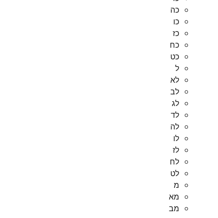
כה
כו
כז
כח
כט
ל
לא
לב
לג
לד
לה
לו
לז
לח
לט
מ
מא
מב