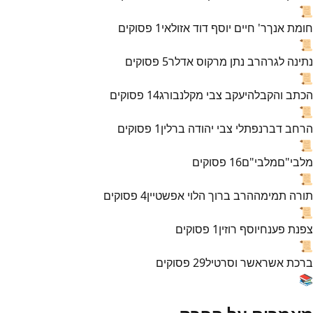
📜
חומת אנך
ר' חיים יוסף דוד אזולאי
1
פסוקים
📜
נתינה לגר
הרב נתן מרקוס אדלר
5
פסוקים
📜
הכתב והקבלה
יעקב צבי מקלנבורג
14
פסוקים
📜
הרחב דבר
נפתלי צבי יהודה ברלין
1
פסוקים
📜
מלבי"ם
מלבי"ם
16
פסוקים
📜
תורה תמימה
הרב ברוך הלוי אפשטיין
4
פסוקים
📜
צפנת פענח
יוסף רוזין
1
פסוקים
📜
ברכת אשר
אשר וסרטיל
29
פסוקים
📚