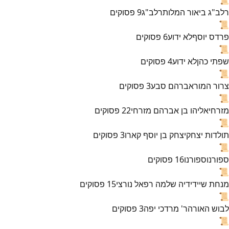
רלב"ג ביאור המלות
רלב"ג
9
פסוקים
📜
פרדס יוסף
לא ידוע
6
פסוקים
📜
שפתי כהן
לא ידוע
4
פסוקים
📜
צרור המור
אברהם סבע
3
פסוקים
📜
מזרחי
אליהו בן אברהם מזרחי
22
פסוקים
📜
תולדות יצחק
יצחק בן יוסף קארו
3
פסוקים
📜
ספורנו
ספורנו
16
פסוקים
📜
מנחת שי
ידידיה שלמה רפאל נורצי
15
פסוקים
📜
לבוש האורה
ר' מרדכי יפה
3
פסוקים
📜