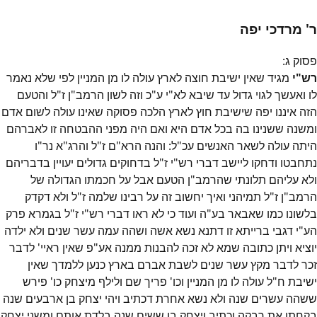
ר' מרדכי יפה
פסוק
ג
:
רש"י
מגיד שאין ישיבת חוצה לארץ עולה לו מן המניין לפי שלא נאמר
לו ואעשך לגוי גדול עד שיבא לא"י ע"כ וזה לשון הרמב"ן ז"ל והטעם
הזה איננו יפה שישיבת חוץ לארץ הלכה פסוקה שאינו עולה לשום אדם
ומשנה ששנינו בה בכל אדם היא ואם היה מפני ההבטחה זו לאברהם
היתה עולה לשאר האנשים עכ"ל: והנה הרא"ם ז"ל והרג"א נר"ו
נתחבטו ודחקו ליישב דברי רש"י ז"ל בדחוקים גדולים יעויין בדבריהם
ולא עליהם תלונתי שהרמב"ן הטעם אבל על חכמתו הגדולה של
הרמב"ן ז"ל תמיהני ואיך יחשוב זה על רבינו שלמה ז"ל ולא דקדק
בלשונו כמו שאבאר בע"ה ועוד כי לא ראו דברי רש"י ז"ל בגמרא פרק
הע"י דגבי ברייתא זו דתנא נשא אשה ושהה עמה עשר שנים ולא ילדה
יוציא ויתן כתובה שמא לא זכה להבנות ממנה אע"פ שאין ראיי' לדבר
זכר לדבר מקץ עשר שנים לשבת אברם בארץ כנען ללמדך שאין
ישיבת ח"ל עולה לו מן המניין וכו' פריך שם ולילף מיצחק כו' פירש
ששהה עשרים שנה ולא נשא אחרת דכתיב ויהי יצחק בן ארבעים שנה
בקחתו את רבקה וכתיב ויצחק בן ששים שנה בלדת אותם ומשני יצחק