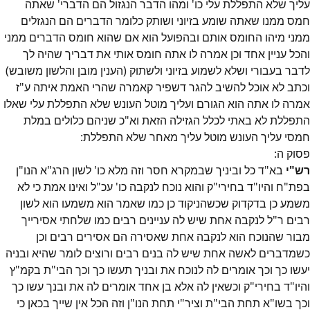
עליך שלא התפללת עלי כו' ומהו הדבר הנגזול הם הדברי' שאתה
חמס ממנו שאתה שומע בזיוני ושותק כלומר הדברים הם הנגזלים
ממני מיהו החומס אותם ובהפועל הוא אם שהוא חומס הדברים ממני
והכל עניין אחד וכן אמרה לו אתה חומס אותי את דבריך שהיה לך
לדבר בעבורי ושלא לשמוע בזיוני ולשתוק (הענין מובן והלשון משובש)
וכתב לא אוכל להשיב להגר דשפיר קאמרה שהרי האמת איתה ע"ז
אמרה לו אתה הוא הגורם ועליך מוטל העונש שלא התפללת עלי שאלו
התפללת לא באתי לכלל הגזילה הזאת וא"כ שניהם כלולים במלת
חמסי עליך העונש מוטל עליך מאחר שלא התפללת:
פסוק
ה
:
רש"י
בא"ד כל וביניך שבמקרא חסר וזה מלא כו' לשון הרג"א הנו"ן
בפת"ח והיו"ד בחירי"ק והוא נוכח לנקבה כו' עכ"ל ואינו אמת כי לא
משמע כן בדקדוק שכשהניקוד כן כמו שאמר הוא משמעו הוא לשון
רבים ר"ל לנקבה אחת שיש לה עניינים רבים כמו שלחתי אסירייך
מבור שהנוכח הוא לנקבה אחת שאסירה הם אסירים רבים וכן
כשמדברים לאשה אחת שיש לה בנים רבים ורוצים לומר שהיא ובניה
יעשו כך וכך אומרים לה לנוכח את ובניך תעשו כך וכך הבי"ת בקמ"ץ
והיו"ד בחירי"ק וכשאין לה אלא בן אחד אומרים לה את ובנך עשו כך
וכך בשו"א תחת הבי"ת וציר"י תחת הנו"ן וזה הכל אין שייך בכאן כי