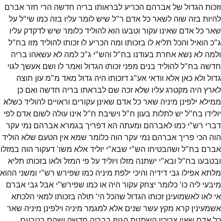
וזכות הגדול של אברהם הכריע לבראותו בריה חדשה הרי חזר אברם
להיות בזה שוה לשאר כל אדם ר"ל שיש לומר עליו בזה כמו שי"ל על
שאר כל אדם שאינו עקור וטבעו הוא להוליד כלומר שיש לדקדק עליו
ג"כ הואיל והכל תליא לו בזכותו ומה הכריע לו זכותו להוליד מזו בח"ל
ולמה לא נשא אחרת בעודנו בח"ל והש"י ג"כ למה לא עשאהו בריה
חדשה בח"ל להוליד בנים מפני זכותו הגדול ואמר לו ושם אעשך לגוי
גדול ולא כאן אלא וודאי אע"ג דזכותו היה גדול מאד מ"מ עון חוצה
לארץ היה מקטרג עליו שלא זכה שם לבראתו בריה חדשה ואם כן
ממילא ילפינן מיניה שאר כל אדם שאינן עקורים וראויים להוליד כשלא
יולידו בח"ל יש לתלות בעון ח"ל וישיבת ח"ל אינו עולה לשום אדם לפי
דברי רש"י כמו לאברהם ומעתה הא דפריך בגמרא אברהם נמי עקר
הוה הכי פריך אברהם נמי עקר הוה כלומר שמא אין הטעם שלא הוליד
אברם בח"ל ושהבטיחו הש"י שבא"י יוליד אלא משו' דעקור הוה במזלו
ובטבעו בח"ל ובא"י ישתנה מזלו ויוליד על פי המזל ולאו בזכותו תליא
מלתא אפילו גבי דידיה והיכי ילפת מיניה כמו שפירש רש"י ומשני ההוא
מיבעי ליה כו' כלומר יצחק עקור היה או כמו שפירש"י אבל גבי אברם
אי לאו לאשמועינן זכותו הגדול שהכל הי' תולה בזכותו למאי הלכתא
אשמעינין קרא מקץ עשר שנים אלא למגמר מיניה וילפינן מיניה שאר
כל אדם שאין צריכין השתנות הגוף בבריה חדשה ושהם בטבעם