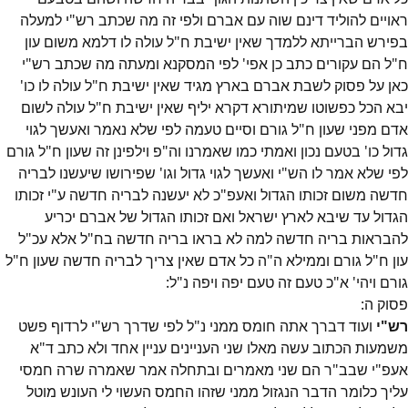
ראויים להוליד דינם שוה עם אברם ולפי זה מה שכתב רש"י למעלה
בפירש הברייתא ללמדך שאין ישיבת ח"ל עולה לו דלמא משום עון
ח"ל הם עקורים כתב כן אפי' לפי המסקנא ומעתה מה שכתב רש"י
כאן על פסוק לשבת אברם בארץ מגיד שאין ישיבת ח"ל עולה לו כו'
יבא הכל כפשוטו שמיתורא דקרא יליף שאין ישיבת ח"ל עולה לשום
אדם מפני שעון ח"ל גורם וסיים טעמה לפי שלא נאמר ואעשך לגוי
גדול כו' בטעם נכון ואמתי כמו שאמרנו וה"פ וילפינן זה שעון ח"ל גורם
לפי שלא אמר לו הש"י ואעשך לגוי גדול וגו' שפירושו שיעשנו לבריה
חדשה משום זכותו הגדול ואעפ"כ לא יעשנה לבריה חדשה ע"י זכותו
הגדול עד שיבא לארץ ישראל ואם זכותו הגדול של אברם יכריע
להבראות בריה חדשה למה לא בראו בריה חדשה בח"ל אלא עכ"ל
עון ח"ל גורם וממילא ה"ה כל אדם שאין צריך לבריה חדשה שעון ח"ל
גורם ויהי' א"כ טעם זה טעם יפה ויפה נ"ל:
פסוק
ה
:
רש"י
ועוד דברך אתה חומס ממני נ"ל לפי שדרך רש"י לרדוף פשט
משמעות הכתוב עשה מאלו שני העניינים עניין אחד ולא כתב ד"א
אעפ"י שבב"ר הם שני מאמרים ובתחלה אמר שאמרה שרה חמסי
עליך כלומר הדבר הנגזול ממני שזהו החמס העשוי לי העונש מוטל