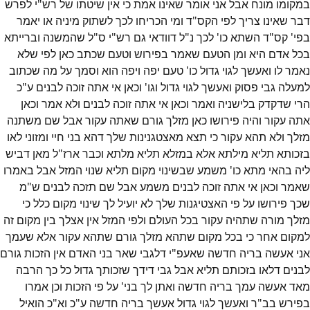
במקומו מונח אבל אני אומר שאינו אמת כי אין שיטתו של רש"י לפרש
דבר שאינו צריך לפי הקס"ד ומי הכריחו לכך לשתוק מיניה או יאמר
בפי' קס"ד השתא כו' לכך נ"ל דוודאי גם רש"י ס"ל שהמשנה וברייתא
בכל אדם היא ומן הטעם שאמר בפירוש וטעם שכתב כאן לפי שלא
נאמר לו ואעשך לגוי גדול כו' טעם יפה ויפה הוא וסמך על מה שכתוב
למעלה גבי פסוק ואעשך לגוי גדול וגו' וכאן אי אתה זוכה לבנים ע"כ
הרי שדקדק בלישניה ואמר וכאן אי אתה זוכה לבנים ולא אמר וכאן
אתה עקור והיה פירושו כאן מזלך גורם שאתה עקור אבל שם משתנה
מזלך ולא תהא עקור כי תצא מאצטגנינות שלך דהא בני חיי ומזוני לאו
בזכותא תליא מילתא אלא במזלא תליא מלתא וכבר ארז"ל מאן דביש
ליה בהאי מתא כו' משמע שבשינוי מקום תליא שנוי המזל אבל באמרו
שאמר וכאן אי אתה זוכה לבנים משמע אבל שם תזכה לבנים ש"מ
שכך פירושו על פי האצטיגנות שלך לא יועיל לך שינוי מקום כלל כי
מזלך מורה שתהיה עקור בכל העולם ולפי המזל אין אצלך בין מקום זה
למקום אחר כי בכל מקום שתהא מזלך גורם שתהא עקור אלא שעמך
אני אעשה בריה חדשה שאעפ"י דלגבי שאר בני האדם אין הזכות גורם
לבנים דלאו בזכותם תליא אבל גבי דידך שזכותך גדול כל כך הרבה
מאד אעשה עמך בריה חדשה ואתן לך בני' על פי הזכות וכן אמרו
בפירש בב"ר ואעשך לגוי גדול אעשך בריה חדשה ע"כ וא"כ הואיל