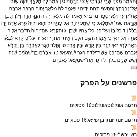
וַתֹּ֕אמֶר
מִפְּנֵי֙
שָׂרַ֣י
גְּבִרְתִּ֔י
אָנֹכִ֖י
בֹּרַֽחַת׃
ט
וַיֹּ֤אמֶר
לָהּ֙
מַלְאַ֣ךְ
יְהוָ֔ה
שׁ֖וּבִי
אֶל־
גְּבִרְתֵּ֑ךְ
וְהִתְעַנִּ֖י
תַּ֥חַת
יָדֶֽיהָ׃
י
וַיֹּ֤אמֶר
לָהּ֙
מַלְאַ֣ךְ
יְהוָ֔ה
הַרְבָּ֥ה
אַרְבֶּ֖ה
אֶת־
זַרְעֵ֑ךְ
וְלֹ֥א
יִסָּפֵ֖ר
מֵרֹֽב׃
יא
וַיֹּ֤אמֶר
לָהּ֙
מַלְאַ֣ךְ
יְהוָ֔ה
הִנָּ֥ךְ
הָרָ֖ה
וְיֹלַ֣דְתְּ
בֵּ֑ן
וְקָרָ֤את
שְׁמוֹ֙
יִשְׁמָעֵ֔אל
כִּֽי־
שָׁמַ֥ע
יְהוָ֖ה
אֶל־
עָנְיֵֽךְ׃
יב
וְה֤וּא
יִהְיֶה֙
פֶּ֣רֶא
אָדָ֔ם
יָד֣וֹ
בַכֹּ֔ל
וְיַ֥ד
כֹּ֖ל
בּ֑וֹ
וְעַל־
פְּנֵ֥י
כָל־
אֶחָ֖יו
יִשְׁכֹּֽן׃
יג
וַתִּקְרָ֤א
שֵׁם־
יְהוָה֙
הַדֹּבֵ֣ר
אֵלֶ֔יהָ
אַתָּ֖ה
אֵ֣ל
רֳאִ֑י
כִּ֣י
אָֽמְרָ֗ה
הֲגַ֥ם
הֲלֹ֛ם
רָאִ֖יתִי
אַחֲרֵ֥י
רֹאִֽי׃
יד
עַל־
כֵּן֙
קָרָ֣א
לַבְּאֵ֔ר
בְּאֵ֥ר
לַחַ֖י
רֹאִ֑י
הִנֵּ֥ה
בֵין־
קָדֵ֖שׁ
וּבֵ֥ין
בָּֽרֶד׃
טו
וַתֵּ֧לֶד
הָגָ֛ר
לְאַבְרָ֖ם
בֵּ֑ן
וַיִּקְרָ֨א
אַבְרָ֧ם
שֶׁם־
בְּנ֛וֹ
אֲשֶׁר־
יָלְדָ֥ה
הָגָ֖ר
יִשְׁמָעֵֽאל׃
טז
וְאַבְרָ֕ם
בֶּן־
שְׁמֹנִ֥ים
שָׁנָ֖ה
וְשֵׁ֣שׁ
שָׁנִ֑ים
בְּלֶֽדֶת־
הָגָ֥ר
אֶת־
יִשְׁמָעֵ֖אל
לְאַבְרָֽם׃
📖
פרשנים על הפרק
📜
תרגום אונקלוס
אונקלוס
16
פסוקים
📜
תרגום יונתן
יונתן בן עוזיאל
16
פסוקים
📜
רש"י
רש״י
26
פסוקים