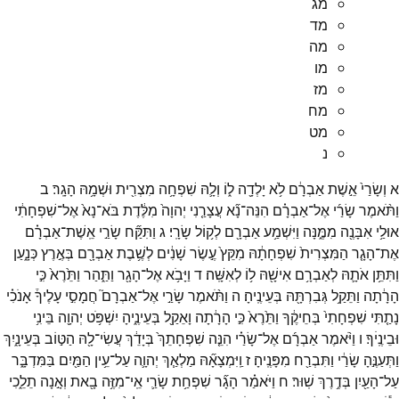
מג
מד
מה
מו
מז
מח
מט
נ
א
וְשָׂרַי֙
אֵ֣שֶׁת
אַבְרָ֔ם
לֹ֥א
יָלְדָ֖ה
ל֑וֹ
וְלָ֛הּ
שִׁפְחָ֥ה
מִצְרִ֖ית
וּשְׁמָ֥הּ
הָגָֽר׃
ב
וַתֹּ֨אמֶר
שָׂרַ֜י
אֶל־
אַבְרָ֗ם
הִנֵּה־
נָ֞א
עֲצָרַ֤נִי
יְהוָה֙
מִלֶּ֔דֶת
בֹּא־
נָא֙
אֶל־
שִׁפְחָתִ֔י
אוּלַ֥י
אִבָּנֶ֖ה
מִמֶּ֑נָּה
וַיִּשְׁמַ֥ע
אַבְרָ֖ם
לְק֥וֹל
שָׂרָֽי׃
ג
וַתִּקַּ֞ח
שָׂרַ֣י
אֵֽשֶׁת־
אַבְרָ֗ם
אֶת־
הָגָ֤ר
הַמִּצְרִית֙
שִׁפְחָתָ֔הּ
מִקֵּץ֙
עֶ֣שֶׂר
שָׁנִ֔ים
לְשֶׁ֥בֶת
אַבְרָ֖ם
בְּאֶ֣רֶץ
כְּנָ֑עַן
וַתִּתֵּ֥ן
אֹתָ֛הּ
לְאַבְרָ֥ם
אִישָׁ֖הּ
ל֥וֹ
לְאִשָּֽׁה׃
ד
וַיָּבֹ֥א
אֶל־
הָגָ֖ר
וַתַּ֑הַר
וַתֵּ֙רֶא֙
כִּ֣י
הָרָ֔תָה
וַתֵּקַ֥ל
גְּבִרְתָּ֖הּ
בְּעֵינֶֽיהָ׃
ה
וַתֹּ֨אמֶר
שָׂרַ֣י
אֶל־
אַבְרָם֮
חֲמָסִ֣י
עָלֶיךָ֒
אָנֹכִ֗י
נָתַ֤תִּי
שִׁפְחָתִי֙
בְּחֵיקֶ֔ךָ
וַתֵּ֙רֶא֙
כִּ֣י
הָרָ֔תָה
וָאֵקַ֖ל
בְּעֵינֶ֑יהָ
יִשְׁפֹּ֥ט
יְהוָ֖ה
בֵּינִ֥י
וּבֵינֶֽיׄךָ׃
ו
וַיֹּ֨אמֶר
אַבְרָ֜ם
אֶל־
שָׂרַ֗י
הִנֵּ֤ה
שִׁפְחָתֵךְ֙
בְּיָדֵ֔ךְ
עֲשִׂי־
לָ֖הּ
הַטּ֣וֹב
בְּעֵינָ֑יִךְ
וַתְּעַנֶּ֣הָ
שָׂרַ֔י
וַתִּבְרַ֖ח
מִפָּנֶֽיהָ׃
ז
וַֽיִּמְצָאָ֞הּ
מַלְאַ֧ךְ
יְהוָ֛ה
עַל־
עֵ֥ין
הַמַּ֖יִם
בַּמִּדְבָּ֑ר
עַל־
הָעַ֖יִן
בְּדֶ֥רֶךְ
שֽׁוּר׃
ח
וַיֹּאמַ֗ר
הָגָ֞ר
שִׁפְחַ֥ת
שָׂרַ֛י
אֵֽי־
מִזֶּ֥ה
בָ֖את
וְאָ֣נָה
תֵלֵ֑כִי