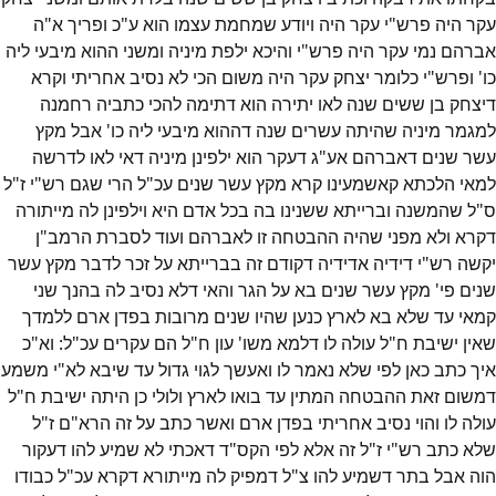
עקר היה פרש"י עקר היה ויודע שמחמת עצמו הוא ע"כ ופריך א"ה
אברהם נמי עקר היה פרש"י והיכא ילפת מיניה ומשני ההוא מיבעי ליה
כו' ופרש"י כלומר יצחק עקר היה משום הכי לא נסיב אחריתי וקרא
דיצחק בן ששים שנה לאו יתירה הוא דתימה להכי כתביה רחמנה
למגמר מיניה שהיתה עשרים שנה דההוא מיבעי ליה כו' אבל מקץ
עשר שנים דאברהם אע"ג דעקר הוא ילפינן מיניה דאי לאו לדרשה
למאי הלכתא קאשמעינו קרא מקץ עשר שנים עכ"ל הרי שגם רש"י ז"ל
ס"ל שהמשנה וברייתא ששנינו בה בכל אדם היא וילפינן לה מייתורה
דקרא ולא מפני שהיה ההבטחה זו לאברהם ועוד לסברת הרמב"ן
יקשה רש"י דידיה אדידיה דקודם זה בברייתא על זכר לדבר מקץ עשר
שנים פי' מקץ עשר שנים בא על הגר והאי דלא נסיב לה בהנך שני
קמאי עד שלא בא לארץ כנען שהיו שנים מרובות בפדן ארם ללמדך
שאין ישיבת ח"ל עולה לו דלמא משו' עון ח"ל הם עקרים עכ"ל: וא"כ
איך כתב כאן לפי שלא נאמר לו ואעשך לגוי גדול עד שיבא לא"י משמע
דמשום זאת ההבטחה המתין עד בואו לארץ ולולי כן היתה ישיבת ח"ל
עולה לו והוי נסיב אחריתי בפדן ארם ואשר כתב על זה הרא"ם ז"ל
שלא כתב רש"י ז"ל זה אלא לפי הקס"ד דאכתי לא שמיע להו דעקור
הוה אבל בתר דשמיע להו צ"ל דמפיק לה מייתורא דקרא עכ"ל כבודו