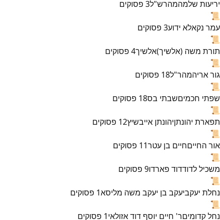
יריעות שלמה
מהרש"ל
3
פסוקים
📜
עמר נקא
לא ידוע
3
פסוקים
📜
תורת משה (אלשיך)
אלשיך
4
פסוקים
📜
גור אריה
מהר"ל
18
פסוקים
📜
שפתי חכמים
שבתי בס
18
פסוקים
📜
תפארת יהונתן
יהונתן אייבשיץ
12
פסוקים
📜
אור החיים
חיים בן עטר
11
פסוקים
📜
משכיל לדוד
דוד פארדו
9
פסוקים
📜
נחלת יעקב
יעקב בן יעקב משה מליסא
1
פסוקים
📜
נחל קדומים
ר' חיים יוסף דוד אזולאי
1
פסוקים