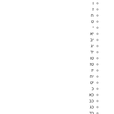
ו
ז
ח
ט
י
יא
יב
יג
יד
טו
טז
יז
יח
יט
כ
כא
כב
כג
כד