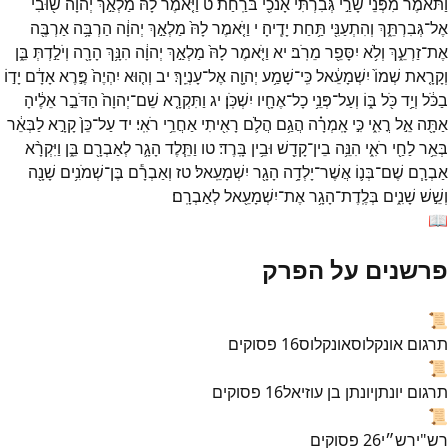
וַתֹּ֕אמֶר
מִפְּנֵי֙
שָׂרַ֣י
גְּבִרְתִּ֔י
אָנֹכִ֖י
בֹּרַֽחַת׃
ט
וַיֹּ֤אמֶר
לָהּ֙
מַלְאַ֣ךְ
יְהוָ֔ה
שׁ֖וּבִי
אֶל־
גְּבִרְתֵּ֑ךְ
וְהִתְעַנִּ֖י
תַּ֥חַת
יָדֶֽיהָ׃
י
וַיֹּ֤אמֶר
לָהּ֙
מַלְאַ֣ךְ
יְהוָ֔ה
הַרְבָּ֥ה
אַרְבֶּ֖ה
אֶת־
זַרְעֵ֑ךְ
וְלֹ֥א
יִסָּפֵ֖ר
מֵרֹֽב׃
יא
וַיֹּ֤אמֶר
לָהּ֙
מַלְאַ֣ךְ
יְהוָ֔ה
הִנָּ֥ךְ
הָרָ֖ה
וְיֹלַ֣דְתְּ
בֵּ֑ן
וְקָרָ֤את
שְׁמוֹ֙
יִשְׁמָעֵ֔אל
כִּֽי־
שָׁמַ֥ע
יְהוָ֖ה
אֶל־
עָנְיֵֽךְ׃
יב
וְה֤וּא
יִהְיֶה֙
פֶּ֣רֶא
אָדָ֔ם
יָד֣וֹ
בַכֹּ֔ל
וְיַ֥ד
כֹּ֖ל
בּ֑וֹ
וְעַל־
פְּנֵ֥י
כָל־
אֶחָ֖יו
יִשְׁכֹּֽן׃
יג
וַתִּקְרָ֤א
שֵׁם־
יְהוָה֙
הַדֹּבֵ֣ר
אֵלֶ֔יהָ
אַתָּ֖ה
אֵ֣ל
רֳאִ֑י
כִּ֣י
אָֽמְרָ֗ה
הֲגַ֥ם
הֲלֹ֛ם
רָאִ֖יתִי
אַחֲרֵ֥י
רֹאִֽי׃
יד
עַל־
כֵּן֙
קָרָ֣א
לַבְּאֵ֔ר
בְּאֵ֥ר
לַחַ֖י
רֹאִ֑י
הִנֵּ֥ה
בֵין־
קָדֵ֖שׁ
וּבֵ֥ין
בָּֽרֶד׃
טו
וַתֵּ֧לֶד
הָגָ֛ר
לְאַבְרָ֖ם
בֵּ֑ן
וַיִּקְרָ֨א
אַבְרָ֧ם
שֶׁם־
בְּנ֛וֹ
אֲשֶׁר־
יָלְדָ֥ה
הָגָ֖ר
יִשְׁמָעֵֽאל׃
טז
וְאַבְרָ֕ם
בֶּן־
שְׁמֹנִ֥ים
שָׁנָ֖ה
וְשֵׁ֣שׁ
שָׁנִ֑ים
בְּלֶֽדֶת־
הָגָ֥ר
אֶת־
יִשְׁמָעֵ֖אל
לְאַבְרָֽם׃
📖
פרשנים על הפרק
📜
תרגום אונקלוס
אונקלוס
16
פסוקים
📜
תרגום יונתן
יונתן בן עוזיאל
16
פסוקים
📜
רש"י
רש״י
26
פסוקים