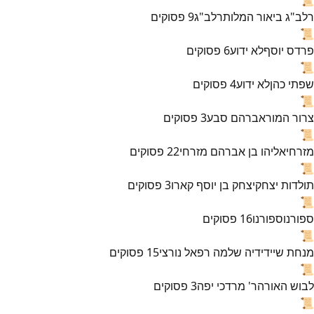
רלב"ג ביאור המלות
רלב"ג
9
פסוקים
📜
פרדס יוסף
לא ידוע
6
פסוקים
📜
שפתי כהן
לא ידוע
4
פסוקים
📜
צרור המור
אברהם סבע
3
פסוקים
📜
מזרחי
אליהו בן אברהם מזרחי
22
פסוקים
📜
תולדות יצחק
יצחק בן יוסף קארו
3
פסוקים
📜
ספורנו
ספורנו
16
פסוקים
📜
מנחת שי
ידידיה שלמה רפאל נורצי
15
פסוקים
📜
לבוש האורה
ר' מרדכי יפה
3
פסוקים
📜