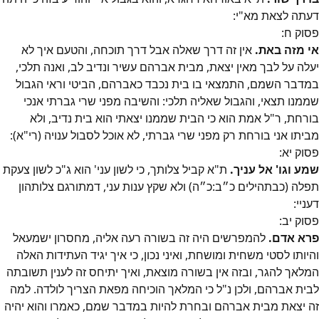
דעתה לצאת מא"י:
פסוק
ח
:
אי מזה באת.
אין זה דרך שאלה אבל דרך תוכחה, והטעם איך לא
יעלה על לבך מאין יצאת, מבית אברהם עשיר ונדיב לב, ואנה תלכי,
במדבר השמם, התמצאי בו בית נכבד כאברהם, הביטי וראי הגבול
שממנו תצאי, והגבול שאליה תלכי: והשיבה מפני שרי גברתי אנכי
בורחת, ר"ל אמת הוא כי הבית שממנו יצאתי הוא בית נדיב, ולא
מביתו אני בורחת רק מפני שרי גברתי, לא אוכל לסבול ענויה (רי"א):
פסוק
יא
:
שמע וגו' אל עניך.
ת"א קביל צלותך, כי לשון עני' הוא ג"כ לשון צעקת
תפלה (כבתהילים כ״ב:כ״ה) ולא שקץ ענות עני, דמתורגם צלותהון
דעניי:
פסוק
יב
:
פרא אדם.
להמפרשים היה זה בשורה רעה אליה, מחסרון ישמעאל
והיותו לסטי משחית ומושחת, ואיני נכון, כי איך יגיד העתידות האלה
המלאך להגר, ובזה אין בשורה מוצאת, ואיך יתיחס זה לענין תשובתה
לבית אברהם, ולכן נ"ל כי המלאך הוכיחה מפאת הצריך לולדה. למה
זה יצאת מבית אברהם ובחרת להיות במדבר שמם, כאמרו והוא יהיה