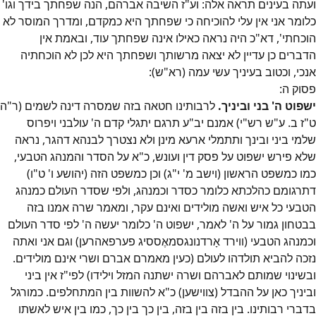
ועתה בעינים תראה אלה: וע"ז השיבה אברהם, הנה שפחתך בידך וגו'
כלומר אני אין עלי להוכיחה כי שפחתך היא כמקדם, ומדרך המוסר לא
הוכחתי', דא"כ היה נראה כאילו אינה שפחתך עוד, ובאמת אין
הדברים כן עדיין לא יצאה מרשותך ושפחתך היא לכן לא הוכחתיה
אנכי, וכטוב בעיניך עשי עמה (רא"ש):
פסוק
ה
:
ישפוט ה' בני וביניך.
לרבותינו חטאה בזה שמסרה דינה לשמים (ר"ה
ט"ז ב. ע"ש רש"י) אמנם יב"ע תרגם יתגלי קדם ה' עולבני ויפרוס
שלמי ביני ובינך ותתמלי ארעא מינן ולא נצטרך לבנהא דהגר, נראה
שלא פירש ישפוט על פסק דין ועונש, כ"א על הסדר והמנהג הטבעי,
כמו כמשפט הראשון (וישב מ' י"ג) וכן כמשפט הזה (יהושע ו' ט"ו)
דתרגומם כהלכתא כלומר כסדר וכמנהג, ולפי שסדר העולם כמנהג
הטבעי כל איש ואשה מולידים ואינם עקר, ומאמר שרה אמנו בזה
בבטחון גמור על ה' לאמר, ישפוט ה' כלומר יעשה ה' לפי סדר העולם
וכמנהג הטבעי (ווירד אָרדנונגסמאֶססיג פערפאהרען) וגם אני ואתה
נזכה להביא תולדהו לעולם (כעין מאמרם אברם ושרי אינם מולידים.
ובשינוי שמותם לאברהם ושרה ישתנה המזל וילידו) לפי"ז אין ביני
וביניך כאן על ההבדל (צווישען) כ"א להשוות בין המתחלפים. כמורגל
בדברי רבותינו. בין בזה בין בזה, בין כך בין כך, כמו בין איש לאשתו