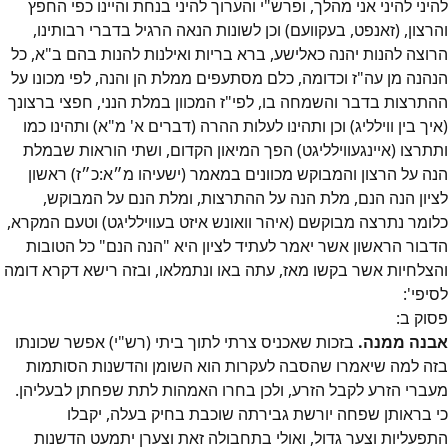
להיני להיני אני מהלך, ופרש"י והערוך להיני בנחת והיינו כפי החפץ
והרצון, (זאנפט, בעקוועם) וכן לשונות הנאה הרגיל בדברי רבותינו,
הרוצה להנות יהנה כאלישע, ברא בריות ואילנות להנות בהם ב"א, כל
הנהנה מן עה"ז וכדומה, כלם מסתעפים ממלת הן והנה, לפי מכונו על
ההתרצות בדבר והשמחה בו, לפי"ז המכוון במלת הנני, חפצי ברצונך
(איך בין ווילליג) וכן ותהינו לעלות ההרה (דברים א' מ"א) ותהינו כמו
ותתרצו (איינגעווילליגט) הפך המיאון הקדום, ושתי הוראות שבמלת
הנה על הרצון והמבוקש מכוונים במאמר (ישעיהו מ״א:כ״ז) ראשון
לציון הנה הנם, מלת הנה על ההתרצות, ומלת הנם על המבוקש,
כלומר נתרצה מבוקשם (איהר וואונש איזט בעווילליגט) וטעם המקרא,
הדבור הראשון אשר יאמר לעתיד לציון היא "הנה הנם" כל הטובות
והצלחיות אשר בקשו מאז, עתה באו ונתמלאו, ובזה רישא דקרא דומה
לסיפי':
פסוק
ב
:
אבנה ממנה.
בזכות שאכניס צרתי לתוך ביתי (רש"י) אפשר שכונתו
בזה למה שיאמרו שהסבה לעקרות הוא השומן והדשנות הסותמות
מעברי הזרע לקבל הזרע, ולכן בחרו האמהות לתת שפחתן לבעליהן.
כי בראותן שפחה יורשת גבירתה שוכבת בחיק בעלה, יקבלו
התפעליות וצער גדול, ואולי בתחבולה זאת וצערן יתמעט הדשנות