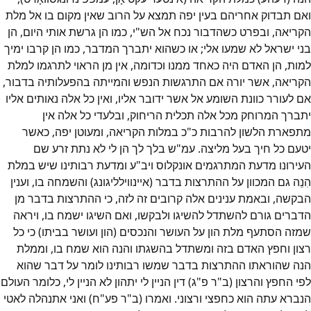
ואם תבדוק אחריהם בעין יפה תמצא על הרוב שאין מקום בו אל מלת
הקריאה, ובפרט כשהדבור נכח אל הש"י, כמו הן גרשת אותי היום, הן
בני ישראל לא שמעו אלי; או כשהוא יתברך המדבר, כמו הן קרבו ימיך
למות, הן האדם היה כאחד ממנו וכדומה, אין מן הראוי לתרגמו למלת
הקריאה, אשר יורה אם התרגשות הנפש והמייתה בהפעלותיה בדבור,
אם לעורר כוונת השומע אל אשר ידובר אליו, ואין כל אלה נאותים אליו
יתברך המרוחק מכל אלה תכלית הריחוק, ובלעדי כל אלה אין
מתפארת הלשון להרבות כ"כ במלות הקריאה, ומעוטן יפה, כאשר
יטעם כל חיך בעל מליצה. עמ"ש בלך לך הן לי לא נתת זרע שם
העירונו מדעת המתרגמים אונקלוס ויב"ע ומדעת רבותינו שיש במלת
הִנֵה גם המכוון על ההתרצות בדבר (איינווילליגונג) והשמחה בו, וענין
הבקשה, ובאמת ענינים אלה קרובים זה לזה, כי ההתרצות בדבר מן
הדברים גורם להשתדל להשיגו ולבקשו, ואם השיגו ישמח בו, ויראה
שמזה הסתעף מלת הון על העושר והנכסים (הון ועושר בביתו) כי כל
רצון וחפץ האדם בזה ומשתדל בהשגתו והנה הוא שמח בו, וממלת
הנה שהוראתו ההתרצות בדבר שמשו רבותינו לומר על דבר שהוא
לפי החפץ והרצון (ב"ר פ"ג) דין הניין לי יתהון לא הניין לי, כלומר העולם
הנברא עתה הוא כחפצי ורצוני. ואמרו (ב"ר פע"ח) ואני אתנהלה לאטי