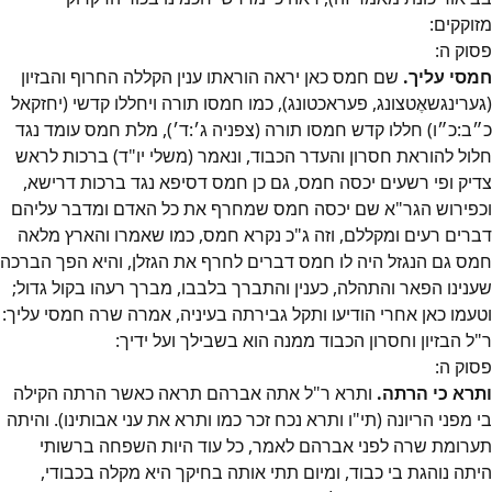
מזוקקים:
פסוק
ה
:
חמסי עליך.
שם חמס כאן יראה הוראתו ענין הקללה החרוף והבזיון
(גערינגשאֶטצונג, פעראכטונג), כמו חמסו תורה ויחללו קדשי (יחזקאל
כ״ב:כ״ו) חללו קדש חמסו תורה (צפניה ג׳:ד׳), מלת חמס עומד נגד
חלול להוראת חסרון והעדר הכבוד, ונאמר (משלי יו"ד) ברכות לראש
צדיק ופי רשעים יכסה חמס, גם כן חמס דסיפא נגד ברכות דרישא,
וכפירוש הגר"א שם יכסה חמס שמחרף את כל האדם ומדבר עליהם
דברים רעים ומקללם, וזה ג"כ נקרא חמס, כמו שאמרו והארץ מלאה
חמס גם הנגזל היה לו חמס דברים לחרף את הגזלן, והיא הפך הברכה
שענינו הפאר והתהלה, כענין והתברך בלבבו, מברך רעהו בקול גדול;
וטעמו כאן אחרי הודיעו ותקל גבירתה בעיניה, אמרה שרה חמסי עליך:
ר"ל הבזיון וחסרון הכבוד ממנה הוא בשבילך ועל ידיך:
פסוק
ה
:
ותרא כי הרתה.
ותרא ר"ל אתה אברהם תראה כאשר הרתה הקילה
בי מפני הריונה (תי"ו ותרא נכח זכר כמו ותרא את עני אבותינו). והיתה
תערומת שרה לפני אברהם לאמר, כל עוד היות השפחה ברשותי
היתה נוהגת בי כבוד, ומיום תתי אותה בחיקך היא מקלה בכבודי,