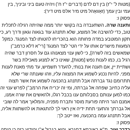
(מטות ל' י"ז) בין דם לדם (דברים י"ז ח') ויהיה טעם ביני וביניך, בין
עמי ובין עמך (זאָוואָהל מיט מיר אלס מיט דיר):
פסוק
ו
:
ותענה שרה.
השתעבדה בה בקושי יותר ממה שהיתה רגילה לתכלית
טוב, כדי להשיבה אל המוצע, שלא תתנהג עוד בגאוה וגאון ודרך רע, כי
תקון המוטבע במדה פחותה הוא בהכריחו להטותו לצד המנגד. כמקל
המעוות מישרים אותו על ידי הטי' לצד המנגד [רי"א דלא כרמב"ן
שמאשים בזה לשרה], כי לשון ענוי מצאנוהו גם על חסרון דבר שהיה
רגיל בו, כמו לענות נפש [מטות], שאינו כ"א למנוע מאכילת בשר
ושתיית יין, אם תענה את בנותי, להעדר תשמיש, עד מתי מאנת לענות
מפני. להיות נכנע לשמוע את המצווה עליו, וזהו שענתה שרי שלא
תתרומם נגד גברתה אבל תתנהג בהכנעה לשמוע את אשר תצוה
עליה כחיוב שפחה אל גברתה, ומי זה יכריח את הרמב"ן לפרש ענוי זה
כמו למען ענותם בסבלותם ענו בכבל רגלו, ולהאשים את שרה אמנו,
אמנם הגר היתה פורעת מוסר ותברח מפניה, והמלאך אמר לה שובי
אל גברתך והתעני תחת ידיה אין ראוי לך להתגאות או להשתוות אליה,
אבל תתנהג עמה בהכנעה, ואז ייטב לך:
פסוק
ז
:
בדרך שור.
ת"א באורחא דחגרא, והוא בגבול א"י והודיע בזה כי היתה