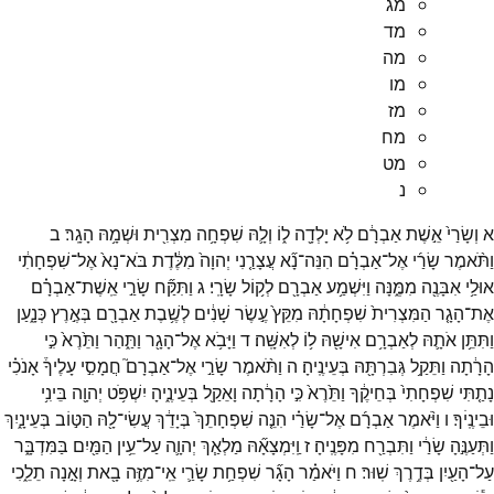
מג
מד
מה
מו
מז
מח
מט
נ
א
וְשָׂרַי֙
אֵ֣שֶׁת
אַבְרָ֔ם
לֹ֥א
יָלְדָ֖ה
ל֑וֹ
וְלָ֛הּ
שִׁפְחָ֥ה
מִצְרִ֖ית
וּשְׁמָ֥הּ
הָגָֽר׃
ב
וַתֹּ֨אמֶר
שָׂרַ֜י
אֶל־
אַבְרָ֗ם
הִנֵּה־
נָ֞א
עֲצָרַ֤נִי
יְהוָה֙
מִלֶּ֔דֶת
בֹּא־
נָא֙
אֶל־
שִׁפְחָתִ֔י
אוּלַ֥י
אִבָּנֶ֖ה
מִמֶּ֑נָּה
וַיִּשְׁמַ֥ע
אַבְרָ֖ם
לְק֥וֹל
שָׂרָֽי׃
ג
וַתִּקַּ֞ח
שָׂרַ֣י
אֵֽשֶׁת־
אַבְרָ֗ם
אֶת־
הָגָ֤ר
הַמִּצְרִית֙
שִׁפְחָתָ֔הּ
מִקֵּץ֙
עֶ֣שֶׂר
שָׁנִ֔ים
לְשֶׁ֥בֶת
אַבְרָ֖ם
בְּאֶ֣רֶץ
כְּנָ֑עַן
וַתִּתֵּ֥ן
אֹתָ֛הּ
לְאַבְרָ֥ם
אִישָׁ֖הּ
ל֥וֹ
לְאִשָּֽׁה׃
ד
וַיָּבֹ֥א
אֶל־
הָגָ֖ר
וַתַּ֑הַר
וַתֵּ֙רֶא֙
כִּ֣י
הָרָ֔תָה
וַתֵּקַ֥ל
גְּבִרְתָּ֖הּ
בְּעֵינֶֽיהָ׃
ה
וַתֹּ֨אמֶר
שָׂרַ֣י
אֶל־
אַבְרָם֮
חֲמָסִ֣י
עָלֶיךָ֒
אָנֹכִ֗י
נָתַ֤תִּי
שִׁפְחָתִי֙
בְּחֵיקֶ֔ךָ
וַתֵּ֙רֶא֙
כִּ֣י
הָרָ֔תָה
וָאֵקַ֖ל
בְּעֵינֶ֑יהָ
יִשְׁפֹּ֥ט
יְהוָ֖ה
בֵּינִ֥י
וּבֵינֶֽיׄךָ׃
ו
וַיֹּ֨אמֶר
אַבְרָ֜ם
אֶל־
שָׂרַ֗י
הִנֵּ֤ה
שִׁפְחָתֵךְ֙
בְּיָדֵ֔ךְ
עֲשִׂי־
לָ֖הּ
הַטּ֣וֹב
בְּעֵינָ֑יִךְ
וַתְּעַנֶּ֣הָ
שָׂרַ֔י
וַתִּבְרַ֖ח
מִפָּנֶֽיהָ׃
ז
וַֽיִּמְצָאָ֞הּ
מַלְאַ֧ךְ
יְהוָ֛ה
עַל־
עֵ֥ין
הַמַּ֖יִם
בַּמִּדְבָּ֑ר
עַל־
הָעַ֖יִן
בְּדֶ֥רֶךְ
שֽׁוּר׃
ח
וַיֹּאמַ֗ר
הָגָ֞ר
שִׁפְחַ֥ת
שָׂרַ֛י
אֵֽי־
מִזֶּ֥ה
בָ֖את
וְאָ֣נָה
תֵלֵ֑כִי