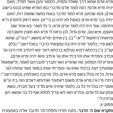
פרא אדם שהוא דרך שאלה ותמיה, כלומור והבן אשר תוליד, האם
יהיה פרא אדם? רצה לומר אדם מדברי כמו הפרא שאינו נכנס בישוב
אדם, וכמו שכתוב פרא למוד מדבר באות נפשה שאפה רוח, האם
יחיה בנך פרא אדם באמת לא יהיה כן (רי"א). והוא דחוק לחסרון ה"א
התימה, ועוד היה ליה לומר אדם פרא, כי כל תואר יבא אחר שם
העצם, איש טוב, אדם גדול, לכן נראה לי פרא הוא מענין ותשברנה
פראותיו (יחזקאל ל״א:י״ב), בין אחים יפריא (הושע י״ג:ט״ו), שהוא
לשון פרי, כלומר יפרה ויתרבה (ומצאתי כדברי במכדרשב"י (בלק
קצ"ב ב') ברכתא דמיא נטילנא ברכתא דנוני ימא דכתיב פרו ורבו וגו'
וכתיב והפרתי אתו והרביתי אתו וגו' וכתיב והוא יהיה פרא אדם),
והודיע לה המלאך מה שהודיע הוא יתברך לאברהם לאמר, ולישמעאל
שמעתיך הנה ברכתי אותו וגו' והפריתי אותו במאד מאד ונתתיו לגוי
גדול, כל זה נכלל בשם פרא אדם, כלו' מרובה באוכלסין, ובמכדרשב"י
(יתרו פ"ו א') פרא אדם משום דאתגזר ושירותא דאדם הוה ביה ע"ש
ואמר ידו בכל ויד כל בו, כלומר שיהיה איש מדיני בעל חברה, נושא
ונותן עם כל אדם, וכת"א הוא יהא צריך לכולא ואף כל בני אנשא יהון
צריכין לי':
פסוק
יג
:
ותקרא שם ה' הדבר.
נתנה תודה ותפלה לה' הדובר אליה באמצעית