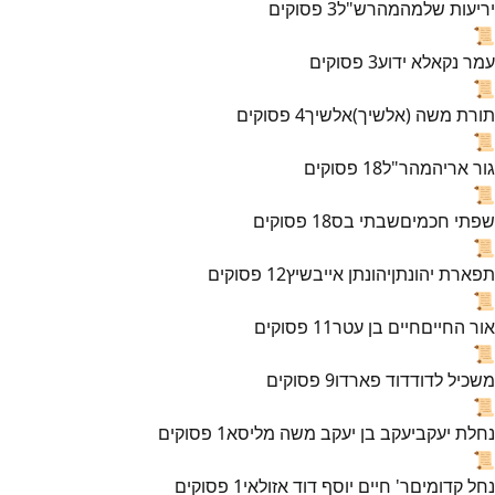
יריעות שלמה
מהרש"ל
3
פסוקים
📜
עמר נקא
לא ידוע
3
פסוקים
📜
תורת משה (אלשיך)
אלשיך
4
פסוקים
📜
גור אריה
מהר"ל
18
פסוקים
📜
שפתי חכמים
שבתי בס
18
פסוקים
📜
תפארת יהונתן
יהונתן אייבשיץ
12
פסוקים
📜
אור החיים
חיים בן עטר
11
פסוקים
📜
משכיל לדוד
דוד פארדו
9
פסוקים
📜
נחלת יעקב
יעקב בן יעקב משה מליסא
1
פסוקים
📜
נחל קדומים
ר' חיים יוסף דוד אזולאי
1
פסוקים