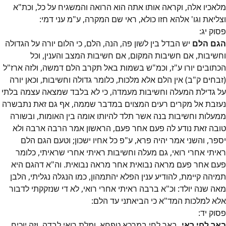
מלאכיו אלה, וקראה אותו אתה הוא הרואה והמשגיח על כל, וכת"א
וצליאת וגו' אלהא חזו כולא, ראי שם המקרה, ע"מ עני דמי:
פסוק
יג
:
הגם הלם
יש הבדל בין לשון פה, הנה, הלם, כי הלום יורה על הגדולה
וחשיבות, אם חשיבות המקום, אם חשיבות המצב והענין, וכל
הכתובים יורו ע"ז, וכמ"ש בשמות באל תקרב הלם דמשה, ולזה ארז"ל
(זבחים ק"ב) אין הלם אלא מלכות, כלומר גדולה וחשיבות, וכאן יורה
על גדילת המעלה וחשיבות מעמדה, כי לא בלבד שמצאה עצמה בלתי
נעזבת אל מקרים רעים המצוים במדבר שממה, אף גם זאת נתבשרה
ממעלות וחשיבות בנה אשר תלד להיותו אומה בין האומות, ובשורה
טובה זאת נודע לה פעם אחר פעם, הראשון אמר הרבה ארבה ולא
יספר, והשני אמר יהיה פרא, ע"פ כל אחיו ישכון; וטעם הגם הלם
ראיתי אחרי רואי, גם מעלה וחשיבות ראיתי אחרי שראיתי, כלומר
פעם אחר פעם מראה נבואית אחר מראה נבואית. וה"א דהגם היא
תמיהה קיימת, להודיע ענין הפלא יהתמהון, כמו הנגלה נגליתי, הלבן
מאה שנה יולד: וכ"א ברבה ראיתי אחרי רואי, לא די שנזקקתי לדבור
אלא למלכות המד"א כי הביאתני עד הלם:
פסוק
יד
:
באר לחי ראי.
באר לחי במרכא טפחא, ומלת רואי לבדה, וזה יוכיח