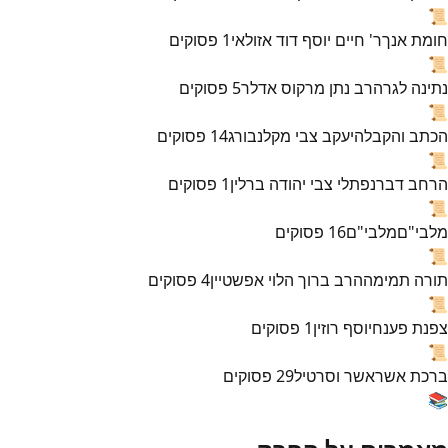
📜
חומת אנך
ר' חיים יוסף דוד אזולאי
1
פסוקים
📜
נתינה לגר
הרב נתן מרקוס אדלר
5
פסוקים
📜
הכתב והקבלה
יעקב צבי מקלנבורג
14
פסוקים
📜
הרחב דבר
נפתלי צבי יהודה ברלין
1
פסוקים
📜
מלבי"ם
מלבי"ם
16
פסוקים
📜
תורה תמימה
הרב ברוך הלוי אפשטיין
4
פסוקים
📜
צפנת פענח
יוסף רוזין
1
פסוקים
📜
ברכת אשר
אשר וסרטיל
29
פסוקים
📚