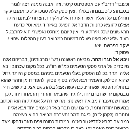
וכעובד' דריב"ז עם אספסינוס קיסר, וזהו אבנה ממנה רצה לומר
בסבתה: כ"כ במנחה בלולה, ואין ספק שלא סמכו ע"ז, כי אמנם עיקר
תוחלתם על העליון אשר העתירו אליו, ולקיחת הצרות לביתם היתה
אצלם להוציא כחניות הדבר אל הפועל באיזה דוגמא וסי' כדעת
הראשונים שכל גזירת עירין אין קיומם מוחלט ואפשרי הוא להתבטל
בעוד שלא יצא לאיזו פעולה דמיונות כמבואר בענין המקלות שהציג
יעקב בפרשת ויצא:
פסוק
ד
:
ויבא אל הגר ותהר.
מביאה ראשונה (רש"י מרבותינו), דבריהם אלה
מיוסדים על אדני פסקי הטעמים כמ"ש רוו"ה, בכל מקום שכתוב ויבא
אליה ותהר בכולם הפסיק בעלי הטעמים ביניהם במפסיק היותר גדול
שהוא הסילוק, והעמיד ויבא אליה בסוף פסוק, להפרידו מן ותהר שהוא
בתחלת הפסוק שאחריו, ככה עשה אצל בלהה, גם אצל בת שוע, חוץ
מבמקום זה שחברם יחד, להגיד שהביאה וההריון התאחדו יחד, לכן
אמרו שנתעברה מביאה ראשונה; ומה שיורה על אמתת זה הוא הכתוב
במעשה יהודה ותמר, כי גם שם חבר בעל הטעמים יחד ויבא אליה
ותהר לו (לקמן ל"ח), כי גם תמר נתעברה מביאה ההיא בעצמה
כמבואר בקרא להדיא (והרא"מ ובמתנת כהונה ויפה תאר נדחקו מאד
בביאור כונת מאמר זה), ראה כי מדרשי חכמינו בכור הדקדוק