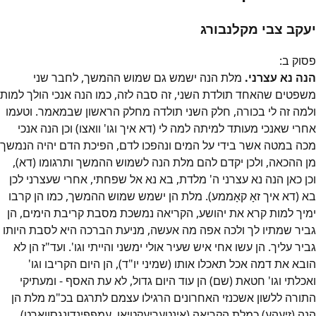
יעקב צבי מקלנבורג
פסוק
ב
:
הנה נא עצרני.
מלת הנה ישמש גם שמוש ההמשך, לחבר שני
משפטים שהאחד תולדת השני, זה סבה לזה, כמו הנה אנכי הולך למות
ולמה זה לי בכורה, חלק השני תולדה מחלק הראשון שבמאמר. וטעמו
אחרי שאנכי מעותד למיתה למה לי (דא איך וגו' וואצו) וכן הנה אנכי
מכה במטה אשר בידי על המים ונהפכו לדם, הפיכת הדם יהיה הנמשך
מן ההכאה, ולכן יקדם להם מלת הנה לשמוש ההמשך ותרגומו (דא),
וכן כאן הנה נא עצרני ה' מלדת, בא נא אל שפחתי, אחרי שעצרני לכן
בא (דא איך זאָ קאָממע). מלת הן ישמש שמוש ההמשך, כמו הן קרבו
ימיך למות קרא את יהושע, הקריאה נמשכת מסבת קריבת הימים, הן
גביר שמתיו לך ולכה אפה מה אעשה, מניעת הברכה היא לסבת היותו
גביר עליך. הן עשו אחי איש שעיר אולי ימשני והייתי וגו'. ועד"ז הן לא
הובא את דמה אכל תאכלו אותו (שמיני יו"ד), הן היום הקריבו וגו'
ואכלתי וגו' חטאת (שם) הן עוד היום גדול, לא עת האסף - ומעתיקי
התורה ללשון אשכנזי האחרונים הרגילו עצמם לתרגם בכ"מ מלת הן
הנה (זיעהע) כמלת הקריאה (אינטעריעקטיאָן, עמפפינדונגסוואָרט),