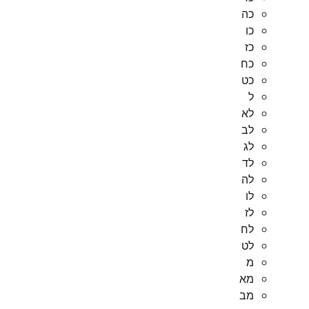
כה
כו
כז
כח
כט
ל
לא
לב
לג
לד
לה
לו
לז
לח
לט
מ
מא
מב