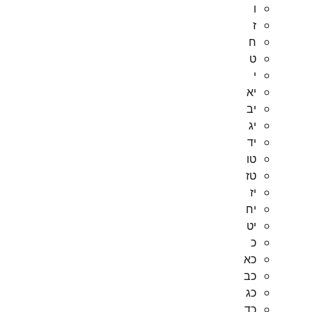
ו
ז
ח
ט
י
יא
יב
יג
יד
טו
טז
יז
יח
יט
כ
כא
כב
כג
כד