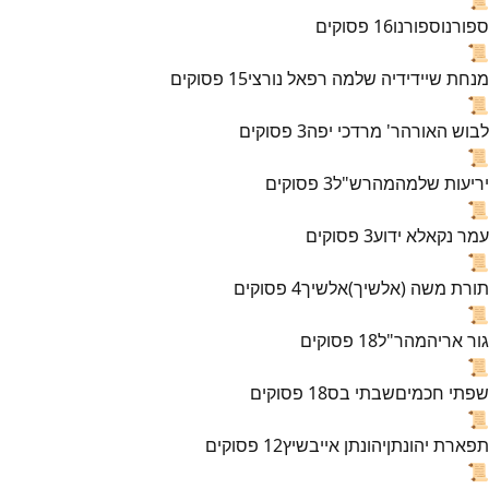
ספורנו
ספורנו
16
פסוקים
📜
מנחת שי
ידידיה שלמה רפאל נורצי
15
פסוקים
📜
לבוש האורה
ר' מרדכי יפה
3
פסוקים
📜
יריעות שלמה
מהרש"ל
3
פסוקים
📜
עמר נקא
לא ידוע
3
פסוקים
📜
תורת משה (אלשיך)
אלשיך
4
פסוקים
📜
גור אריה
מהר"ל
18
פסוקים
📜
שפתי חכמים
שבתי בס
18
פסוקים
📜
תפארת יהונתן
יהונתן אייבשיץ
12
פסוקים
📜