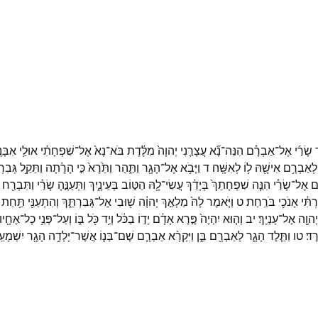
שָׂרַ֜י
אֶל־
אַבְרָ֗ם
הִנֵּה־
נָ֞א
עֲצָרַ֤נִי
יְהוָה֙
מִלֶּ֔דֶת
בֹּא־
נָא֙
אֶל־
שִׁפְחָתִ֔י
אוּלַ֥י
אִבָּנ
לְאַבְרָ֥ם
אִישָׁ֖הּ
ל֥וֹ
לְאִשָּֽׁה׃
ד
וַיָּבֹ֥א
אֶל־
הָגָ֖ר
וַתַּ֑הַר
וַתֵּ֙רֶא֙
כִּ֣י
הָרָ֔תָה
וַתֵּקַ֥ל
גְּבִרְ
֜ם
אֶל־
שָׂרַ֗י
הִנֵּ֤ה
שִׁפְחָתֵךְ֙
בְּיָדֵ֔ךְ
עֲשִׂי־
לָ֖הּ
הַטּ֣וֹב
בְּעֵינָ֑יִךְ
וַתְּעַנֶּ֣הָ
שָׂרַ֔י
וַתִּבְרַ֖ח
רְתִּ֔י
אָנֹכִ֖י
בֹּרַֽחַת׃
ט
וַיֹּ֤אמֶר
לָהּ֙
מַלְאַ֣ךְ
יְהוָ֔ה
שׁ֖וּבִי
אֶל־
גְּבִרְתֵּ֑ךְ
וְהִתְעַנִּ֖י
תַּ֥חַת
יְהוָ֖ה
אֶל־
עָנְיֵֽךְ׃
יב
וְה֤וּא
יִהְיֶה֙
פֶּ֣רֶא
אָדָ֔ם
יָד֣וֹ
בַכֹּ֔ל
וְיַ֥ד
כֹּ֖ל
בּ֑וֹ
וְעַל־
פְּנֵ֥י
כָל־
אֶחָ֖יו
רֶד׃
טו
וַתֵּ֧לֶד
הָגָ֛ר
לְאַבְרָ֖ם
בֵּ֑ן
וַיִּקְרָ֨א
אַבְרָ֧ם
שֶׁם־
בְּנ֛וֹ
אֲשֶׁר־
יָלְדָ֥ה
הָגָ֖ר
יִשְׁמָעֵ