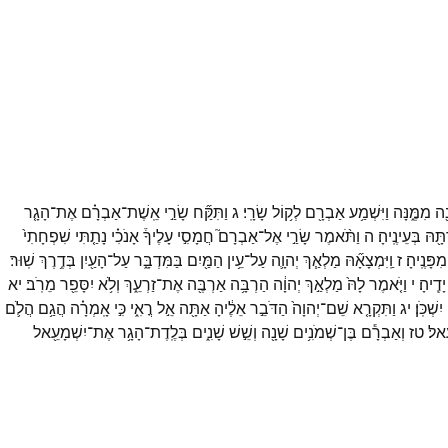
ֶ֖ה
מִמֶּ֑נָּה
וַיִּשְׁמַ֥ע
אַבְרָ֖ם
לְק֥וֹל
שָׂרָֽי׃
ג
וַתִּקַּ֞ח
שָׂרַ֣י
אֵֽשֶׁת־
אַבְרָ֗ם
אֶת־
הָגָ֤ר
תָּ֖הּ
בְּעֵינֶֽיהָ׃
ה
וַתֹּ֨אמֶר
שָׂרַ֣י
אֶל־
אַבְרָם֮
חֲמָסִ֣י
עָלֶיךָ֒
אָנֹכִ֗י
נָתַ֤תִּי
שִׁפְחָתִי֙
מִפָּנֶֽיהָ׃
ז
וַֽיִּמְצָאָ֞הּ
מַלְאַ֧ךְ
יְהוָ֛ה
עַל־
עֵ֥ין
הַמַּ֖יִם
בַּמִּדְבָּ֑ר
עַל־
הָעַ֖יִן
בְּדֶ֥רֶךְ
שֽׁוּר׃
יָדֶֽיהָ׃
י
וַיֹּ֤אמֶר
לָהּ֙
מַלְאַ֣ךְ
יְהוָ֔ה
הַרְבָּ֥ה
אַרְבֶּ֖ה
אֶת־
זַרְעֵ֑ךְ
וְלֹ֥א
יִסָּפֵ֖ר
מֵרֹֽב׃
יא
יִשְׁכֹּֽן׃
יג
וַתִּקְרָ֤א
שֵׁם־
יְהוָה֙
הַדֹּבֵ֣ר
אֵלֶ֔יהָ
אַתָּ֖ה
אֵ֣ל
רֳאִ֑י
כִּ֣י
אָֽמְרָ֗ה
הֲגַ֥ם
הֲלֹ֛ם
ֽאל׃
טז
וְאַבְרָ֕ם
בֶּן־
שְׁמֹנִ֥ים
שָׁנָ֖ה
וְשֵׁ֣שׁ
שָׁנִ֑ים
בְּלֶֽדֶת־
הָגָ֥ר
אֶת־
יִשְׁמָעֵ֖אל