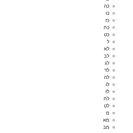
כה
כו
כז
כח
כט
ל
לא
לב
לג
לד
לה
לו
לז
לח
לט
מ
מא
מב