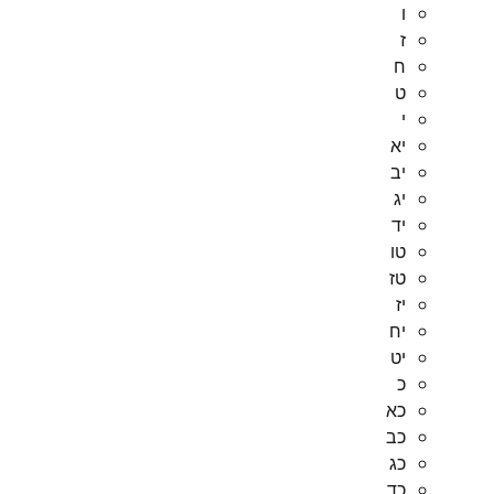
ו
ז
ח
ט
י
יא
יב
יג
יד
טו
טז
יז
יח
יט
כ
כא
כב
כג
כד