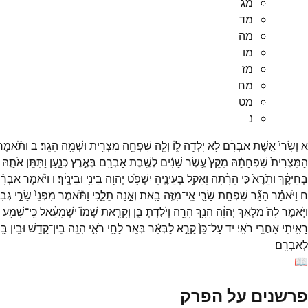
מג
מד
מה
מו
מז
מח
מט
נ
א
וְשָׂרַי֙
אֵ֣שֶׁת
אַבְרָ֔ם
לֹ֥א
יָלְדָ֖ה
ל֑וֹ
וְלָ֛הּ
שִׁפְחָ֥ה
מִצְרִ֖ית
וּשְׁמָ֥הּ
הָגָֽר׃
ב
וַתֹּ֨אמֶר
הַמִּצְרִית֙
שִׁפְחָתָ֔הּ
מִקֵּץ֙
עֶ֣שֶׂר
שָׁנִ֔ים
לְשֶׁ֥בֶת
אַבְרָ֖ם
בְּאֶ֣רֶץ
כְּנָ֑עַן
וַתִּתֵּ֥ן
אֹתָ֛הּ
בְּחֵיקֶ֔ךָ
וַתֵּ֙רֶא֙
כִּ֣י
הָרָ֔תָה
וָאֵקַ֖ל
בְּעֵינֶ֑יהָ
יִשְׁפֹּ֥ט
יְהוָ֖ה
בֵּינִ֥י
וּבֵינֶֽיׄךָ׃
ו
וַיֹּ֨אמֶר
אַבְרָ
ח
וַיֹּאמַ֗ר
הָגָ֞ר
שִׁפְחַ֥ת
שָׂרַ֛י
אֵֽי־
מִזֶּ֥ה
בָ֖את
וְאָ֣נָה
תֵלֵ֑כִי
וַתֹּ֕אמֶר
מִפְּנֵי֙
שָׂרַ֣י
גְּבִ
וַיֹּ֤אמֶר
לָהּ֙
מַלְאַ֣ךְ
יְהוָ֔ה
הִנָּ֥ךְ
הָרָ֖ה
וְיֹלַ֣דְתְּ
בֵּ֑ן
וְקָרָ֤את
שְׁמוֹ֙
יִשְׁמָעֵ֔אל
כִּֽי־
שָׁמַ֥ע
רָאִ֖יתִי
אַחֲרֵ֥י
רֹאִֽי׃
יד
עַל־
כֵּן֙
קָרָ֣א
לַבְּאֵ֔ר
בְּאֵ֥ר
לַחַ֖י
רֹאִ֑י
הִנֵּ֥ה
בֵין־
קָדֵ֖שׁ
וּבֵ֥ין
בָּֽ
לְאַבְרָֽם׃
📖
פרשנים על הפרק