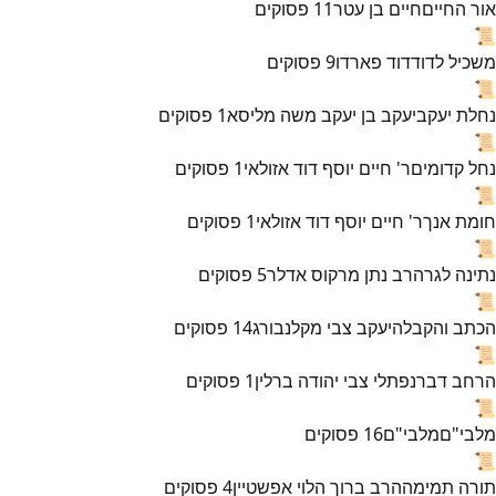
אור החיים
חיים בן עטר
11
פסוקים
📜
משכיל לדוד
דוד פארדו
9
פסוקים
📜
נחלת יעקב
יעקב בן יעקב משה מליסא
1
פסוקים
📜
נחל קדומים
ר' חיים יוסף דוד אזולאי
1
פסוקים
📜
חומת אנך
ר' חיים יוסף דוד אזולאי
1
פסוקים
📜
נתינה לגר
הרב נתן מרקוס אדלר
5
פסוקים
📜
הכתב והקבלה
יעקב צבי מקלנבורג
14
פסוקים
📜
הרחב דבר
נפתלי צבי יהודה ברלין
1
פסוקים
📜
מלבי"ם
מלבי"ם
16
פסוקים
📜
תורה תמימה
הרב ברוך הלוי אפשטיין
4
פסוקים