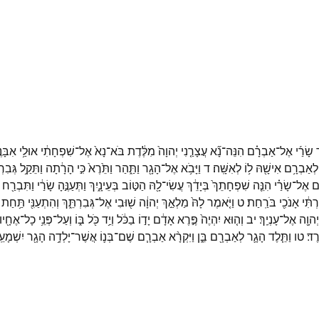
שָׂרַ֜י
אֶל־
אַבְרָ֗ם
הִנֵּה־
נָ֞א
עֲצָרַ֤נִי
יְהוָה֙
מִלֶּ֔דֶת
בֹּא־
נָא֙
אֶל־
שִׁפְחָתִ֔י
אוּלַ֥י
אִבָּנ
לְאַבְרָ֥ם
אִישָׁ֖הּ
ל֥וֹ
לְאִשָּֽׁה׃
ד
וַיָּבֹ֥א
אֶל־
הָגָ֖ר
וַתַּ֑הַר
וַתֵּ֙רֶא֙
כִּ֣י
הָרָ֔תָה
וַתֵּקַ֥ל
גְּבִרְ
֜ם
אֶל־
שָׂרַ֗י
הִנֵּ֤ה
שִׁפְחָתֵךְ֙
בְּיָדֵ֔ךְ
עֲשִׂי־
לָ֖הּ
הַטּ֣וֹב
בְּעֵינָ֑יִךְ
וַתְּעַנֶּ֣הָ
שָׂרַ֔י
וַתִּבְרַ֖ח
רְתִּ֔י
אָנֹכִ֖י
בֹּרַֽחַת׃
ט
וַיֹּ֤אמֶר
לָהּ֙
מַלְאַ֣ךְ
יְהוָ֔ה
שׁ֖וּבִי
אֶל־
גְּבִרְתֵּ֑ךְ
וְהִתְעַנִּ֖י
תַּ֥חַת
יְהוָ֖ה
אֶל־
עָנְיֵֽךְ׃
יב
וְה֤וּא
יִהְיֶה֙
פֶּ֣רֶא
אָדָ֔ם
יָד֣וֹ
בַכֹּ֔ל
וְיַ֥ד
כֹּ֖ל
בּ֑וֹ
וְעַל־
פְּנֵ֥י
כָל־
אֶחָ֖יו
רֶד׃
טו
וַתֵּ֧לֶד
הָגָ֛ר
לְאַבְרָ֖ם
בֵּ֑ן
וַיִּקְרָ֨א
אַבְרָ֧ם
שֶׁם־
בְּנ֛וֹ
אֲשֶׁר־
יָלְדָ֥ה
הָגָ֖ר
יִשְׁמָעֵ