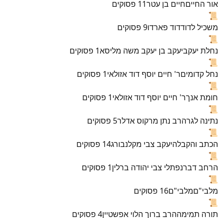
אור החיים
חיים בן עטר
11
פסוקים
📜
משכיל לדוד
דוד פארדו
9
פסוקים
📜
נחלת יעקב
יעקב בן יעקב משה מליסא
1
פסוקים
📜
נחל קדומים
ר' חיים יוסף דוד אזולאי
1
פסוקים
📜
חומת אנך
ר' חיים יוסף דוד אזולאי
1
פסוקים
📜
נתינה לגר
הרב נתן מרקוס אדלר
5
פסוקים
📜
הכתב והקבלה
יעקב צבי מקלנבורג
14
פסוקים
📜
הרחב דבר
נפתלי צבי יהודה ברלין
1
פסוקים
📜
מלבי"ם
מלבי"ם
16
פסוקים
📜
תורה תמימה
הרב ברוך הלוי אפשטיין
4
פסוקים