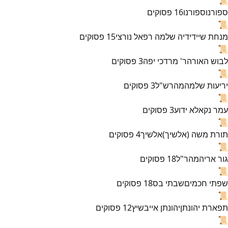
ספורנו
ספורנו
16
פסוקים
📜
מנחת שי
ידידיה שלמה רפאל נורצי
15
פסוקים
📜
לבוש האורה
ר' מרדכי יפה
3
פסוקים
📜
יריעות שלמה
מהרש"ל
3
פסוקים
📜
עמר נקא
לא ידוע
3
פסוקים
📜
תורת משה (אלשיך)
אלשיך
4
פסוקים
📜
גור אריה
מהר"ל
18
פסוקים
📜
שפתי חכמים
שבתי בס
18
פסוקים
📜
תפארת יהונתן
יהונתן אייבשיץ
12
פסוקים
📜