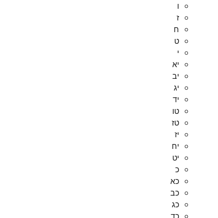
ו
ז
ח
ט
י
יא
יב
יג
יד
טו
טז
יז
יח
יט
כ
כא
כב
כג
כד