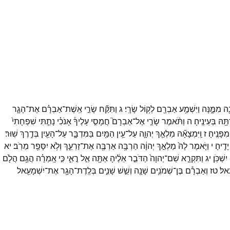
ֶ֖ה
מִמֶּ֑נָּה
וַיִּשְׁמַ֥ע
אַבְרָ֖ם
לְק֥וֹל
שָׂרָֽי׃
ג
וַתִּקַּ֞ח
שָׂרַ֣י
אֵֽשֶׁת־
אַבְרָ֗ם
אֶת־
הָגָ֤ר
תָּ֖הּ
בְּעֵינֶֽיהָ׃
ה
וַתֹּ֨אמֶר
שָׂרַ֣י
אֶל־
אַבְרָם֮
חֲמָסִ֣י
עָלֶיךָ֒
אָנֹכִ֗י
נָתַ֤תִּי
שִׁפְחָתִי֙
מִפָּנֶֽיהָ׃
ז
וַֽיִּמְצָאָ֞הּ
מַלְאַ֧ךְ
יְהוָ֛ה
עַל־
עֵ֥ין
הַמַּ֖יִם
בַּמִּדְבָּ֑ר
עַל־
הָעַ֖יִן
בְּדֶ֥רֶךְ
שֽׁוּר׃
יָדֶֽיהָ׃
י
וַיֹּ֤אמֶר
לָהּ֙
מַלְאַ֣ךְ
יְהוָ֔ה
הַרְבָּ֥ה
אַרְבֶּ֖ה
אֶת־
זַרְעֵ֑ךְ
וְלֹ֥א
יִסָּפֵ֖ר
מֵרֹֽב׃
יא
יִשְׁכֹּֽן׃
יג
וַתִּקְרָ֤א
שֵׁם־
יְהוָה֙
הַדֹּבֵ֣ר
אֵלֶ֔יהָ
אַתָּ֖ה
אֵ֣ל
רֳאִ֑י
כִּ֣י
אָֽמְרָ֗ה
הֲגַ֥ם
הֲלֹ֛ם
ֽאל׃
טז
וְאַבְרָ֕ם
בֶּן־
שְׁמֹנִ֥ים
שָׁנָ֖ה
וְשֵׁ֣שׁ
שָׁנִ֑ים
בְּלֶֽדֶת־
הָגָ֥ר
אֶת־
יִשְׁמָעֵ֖אל