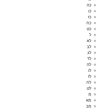
כה
כו
כז
כח
כט
ל
לא
לב
לג
לד
לה
לו
לז
לח
לט
מ
מא
מב