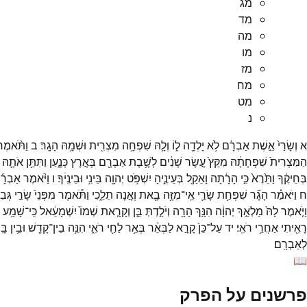
מג
מד
מה
מו
מז
מח
מט
נ
א
וְשָׂרַי֙
אֵ֣שֶׁת
אַבְרָ֔ם
לֹ֥א
יָלְדָ֖ה
ל֑וֹ
וְלָ֛הּ
שִׁפְחָ֥ה
מִצְרִ֖ית
וּשְׁמָ֥הּ
הָגָֽר׃
ב
וַתֹּ֨אמֶר
הַמִּצְרִית֙
שִׁפְחָתָ֔הּ
מִקֵּץ֙
עֶ֣שֶׂר
שָׁנִ֔ים
לְשֶׁ֥בֶת
אַבְרָ֖ם
בְּאֶ֣רֶץ
כְּנָ֑עַן
וַתִּתֵּ֥ן
אֹתָ֛הּ
בְּחֵיקֶ֔ךָ
וַתֵּ֙רֶא֙
כִּ֣י
הָרָ֔תָה
וָאֵקַ֖ל
בְּעֵינֶ֑יהָ
יִשְׁפֹּ֥ט
יְהוָ֖ה
בֵּינִ֥י
וּבֵינֶֽיׄךָ׃
ו
וַיֹּ֨אמֶר
אַבְרָ
ח
וַיֹּאמַ֗ר
הָגָ֞ר
שִׁפְחַ֥ת
שָׂרַ֛י
אֵֽי־
מִזֶּ֥ה
בָ֖את
וְאָ֣נָה
תֵלֵ֑כִי
וַתֹּ֕אמֶר
מִפְּנֵי֙
שָׂרַ֣י
גְּבִ
וַיֹּ֤אמֶר
לָהּ֙
מַלְאַ֣ךְ
יְהוָ֔ה
הִנָּ֥ךְ
הָרָ֖ה
וְיֹלַ֣דְתְּ
בֵּ֑ן
וְקָרָ֤את
שְׁמוֹ֙
יִשְׁמָעֵ֔אל
כִּֽי־
שָׁמַ֥ע
רָאִ֖יתִי
אַחֲרֵ֥י
רֹאִֽי׃
יד
עַל־
כֵּן֙
קָרָ֣א
לַבְּאֵ֔ר
בְּאֵ֥ר
לַחַ֖י
רֹאִ֑י
הִנֵּ֥ה
בֵין־
קָדֵ֖שׁ
וּבֵ֥ין
בָּֽ
לְאַבְרָֽם׃
📖
פרשנים על הפרק