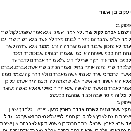
יעקב בן אשר
פסוק
ב
:
וישמע אברם לקול שרי.
לא אמר ויעש כן אלא אמר ששמע לקול שרי
לומר אע"פ שאברהם נתאוה לבנים מאד לא עשה בלא רשות שרי וגם
עתה לא נתכוון שיבנה הוא מהגר ויהיה זרעו ממנה אלא שיהיה לשרי
נחת רוח בבני שפחתה או כמו שאמרו רבותינו שבזכות זה תזכה
לבנים ואמר עוד ותקח שרי להודיע שלא מיהר אברהם לדבר עד
שלקחה שרי ונתנה אותה בחיקו ואמר הכתוב שרי אשת אברם. אברם
אישה. לרמוז כי שרה לא נתייאשה מאברהם ולא הרחיקה עצמה ממנו
אלא היא אשתו והוא אישה אלא שרצתה להיות גם הגר אשתו ועל כן
אמר לאברהם אישה לו לאשה שלא תהיה כפילגש אלא כאשה נשואה
לו וכל זה מוסר שבה וכבוד שנוהגת בבעלה:
פסוק
ג
:
מקץ עשר שנים לשבת אברם בארץ כנען.
פירש"י ללמדך שאין
ישיבת חוצה לארץ עולה לו מן המנין לפי שלא נאמר ואעשך לגוי גדול
עד שבא לארץ ישראל. וכתב הרמ"בן משמע דוקא לאברהם אין ישיבת
חוצה לארץ עולה לו שלא הובטח תחלה אבל לשאר כל אדם עולה וזה