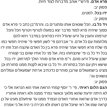
פרא אדם.
פירש"י אוהב מדברות לצוד חיות.
פסוק
יב
:
ידו בכל.
לסטים.
פסוק
יב
:
ויד כל בו.
הכל שונאים אותו ומתגרים בו. והרמ"בן כתב כי פרא אדם
סמוך שיהיה פרא למוד מדבר יצא בפועלו לטרוף ויטרוף הכל והכל
יטרפוהו והענין על זרעו שיגדל ויהיו כפראים במדבר ויהא להם
מלחמות עם כל אדם. ור' אברהם פי' לשון חפשי פי' שיהיה חפשי כמו
מי שלח פרא חפשי אמר שיהיה פרא בין כל האדם שינצח הכל וזהו ידו
בכל ויד כל בו פי' שינצחוהו בזה. ועל פני כל אחיו שהם בני קטורה
ישכון שיגדל זרעו מהם. וי"מ פרא אדם סוחר הולך למרחוק. ידו בכל
שישא ויתן עם הכל בסחורתו. ויד כל בו שיבאו לקנות ממנו סחורתו וכן
מצינו בישמעאלים שרובן סוחרים כדכתיב ארחת ישמעאלים וגמליהם
נושאים וגו':
פסוק
יג
:
הגם הלום ראיתי.
פי' ר' יוסף קמחי הרואה אותי הוא הנראה אלי כי
לא היתה יודעת שהוא מלאך וכאשר נפרד ממנה ולא ראתה אחוריו
כדרך אדם שרואה אחורי האדם הנפרד ממנו עד שיתעלם מעינו על כן
קראה שמו אל ראי שיוכל אדם ראותו ולא הכירה כי היה אל כי אמרה