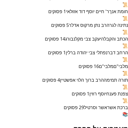
📜
חומת אנך
ר' חיים יוסף דוד אזולאי
1
פסוקים
📜
נתינה לגר
הרב נתן מרקוס אדלר
5
פסוקים
📜
הכתב והקבלה
יעקב צבי מקלנבורג
14
פסוקים
📜
הרחב דבר
נפתלי צבי יהודה ברלין
1
פסוקים
📜
מלבי"ם
מלבי"ם
16
פסוקים
📜
תורה תמימה
הרב ברוך הלוי אפשטיין
4
פסוקים
📜
צפנת פענח
יוסף רוזין
1
פסוקים
📜
ברכת אשר
אשר וסרטיל
29
פסוקים
📚