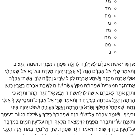
מג
מד
מה
מו
מז
מח
מט
נ
א
וְשָׂרַי֙
אֵ֣שֶׁת
אַבְרָ֔ם
לֹ֥א
יָלְדָ֖ה
ל֑וֹ
וְלָ֛הּ
שִׁפְחָ֥ה
מִצְרִ֖ית
וּשְׁמָ֥הּ
הָגָֽר׃
ב
וַתֹּ֨אמֶר
שָׂרַ֜י
אֶל־
אַבְרָ֗ם
הִנֵּה־
נָ֞א
עֲצָרַ֤נִי
יְהוָה֙
מִלֶּ֔דֶת
בֹּא־
נָא֙
אֶל־
שִׁפְחָתִ֔י
אוּלַ֥י
אִבָּנֶ֖ה
מִמֶּ֑נָּה
וַיִּשְׁמַ֥ע
אַבְרָ֖ם
לְק֥וֹל
שָׂרָֽי׃
ג
וַתִּקַּ֞ח
שָׂרַ֣י
אֵֽשֶׁת־
אַבְרָ֗ם
אֶת־
הָגָ֤ר
הַמִּצְרִית֙
שִׁפְחָתָ֔הּ
מִקֵּץ֙
עֶ֣שֶׂר
שָׁנִ֔ים
לְשֶׁ֥בֶת
אַבְרָ֖ם
בְּאֶ֣רֶץ
כְּנָ֑עַן
וַתִּתֵּ֥ן
אֹתָ֛הּ
לְאַבְרָ֥ם
אִישָׁ֖הּ
ל֥וֹ
לְאִשָּֽׁה׃
ד
וַיָּבֹ֥א
אֶל־
הָגָ֖ר
וַתַּ֑הַר
וַתֵּ֙רֶא֙
כִּ֣י
הָרָ֔תָה
וַתֵּקַ֥ל
גְּבִרְתָּ֖הּ
בְּעֵינֶֽיהָ׃
ה
וַתֹּ֨אמֶר
שָׂרַ֣י
אֶל־
אַבְרָם֮
חֲמָסִ֣י
עָלֶיךָ֒
אָנֹכִ֗י
נָתַ֤תִּי
שִׁפְחָתִי֙
בְּחֵיקֶ֔ךָ
וַתֵּ֙רֶא֙
כִּ֣י
הָרָ֔תָה
וָאֵקַ֖ל
בְּעֵינֶ֑יהָ
יִשְׁפֹּ֥ט
יְהוָ֖ה
בֵּינִ֥י
וּבֵינֶֽיׄךָ׃
ו
וַיֹּ֨אמֶר
אַבְרָ֜ם
אֶל־
שָׂרַ֗י
הִנֵּ֤ה
שִׁפְחָתֵךְ֙
בְּיָדֵ֔ךְ
עֲשִׂי־
לָ֖הּ
הַטּ֣וֹב
בְּעֵינָ֑יִךְ
וַתְּעַנֶּ֣הָ
שָׂרַ֔י
וַתִּבְרַ֖ח
מִפָּנֶֽיהָ׃
ז
וַֽיִּמְצָאָ֞הּ
מַלְאַ֧ךְ
יְהוָ֛ה
עַל־
עֵ֥ין
הַמַּ֖יִם
בַּמִּדְבָּ֑ר
עַל־
הָעַ֖יִן
בְּדֶ֥רֶךְ
שֽׁוּר׃
ח
וַיֹּאמַ֗ר
הָגָ֞ר
שִׁפְחַ֥ת
שָׂרַ֛י
אֵֽי־
מִזֶּ֥ה
בָ֖את
וְאָ֣נָה
תֵלֵ֑כִי