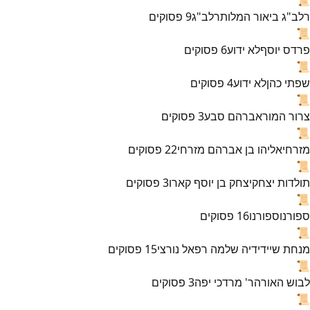
רלב"ג ביאור המלות
רלב"ג
9
פסוקים
📜
פרדס יוסף
לא ידוע
6
פסוקים
📜
שפתי כהן
לא ידוע
4
פסוקים
📜
צרור המור
אברהם סבע
3
פסוקים
📜
מזרחי
אליהו בן אברהם מזרחי
22
פסוקים
📜
תולדות יצחק
יצחק בן יוסף קארו
3
פסוקים
📜
ספורנו
ספורנו
16
פסוקים
📜
מנחת שי
ידידיה שלמה רפאל נורצי
15
פסוקים
📜
לבוש האורה
ר' מרדכי יפה
3
פסוקים
📜