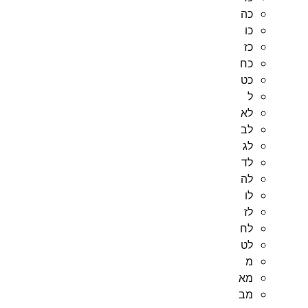
כה
כו
כז
כח
כט
ל
לא
לב
לג
לד
לה
לו
לז
לח
לט
מ
מא
מב