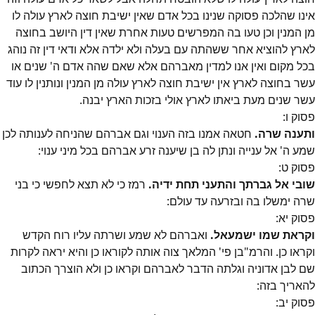
אינו שהלכה פסוקה שנינו בכל אדם שאין ישיבת חוצה לארץ עולה לו
מן המנין וכן טעו בה המפרשים טעות אחרת שאין דין היושב בחוצה
לארץ להוציא אחר ששהתה עם בעלה ולא ילדה אלא ודאי דין זה נוהג
בכל מקום ואין אנו למדין מאברהם אלא שאם שהה אדם ה' שנים או
עשר בחוצה לארץ אין ישיבת חוצה לארץ עולה מן המנין ונותנין לו עוד
עשר שנים מעת ביאתו לארץ אולי בזכות הארץ יבנה.
פסוק
ו
:
ותענה שרה.
חטאה אמנו בזה הענוי וגם אברהם שהניחה לענותה לכן
שמע ה' אל ענייה ונתן לה בן שיענה זרע אברהם בכל מיני ענוי:
פסוק
ט
:
שובי אל גברתך והתעני תחת ידיה.
רמז כי לא תצא לחפשי כי בני
שרה ימשלו בה ובזרעה עד עולם:
פסוק
יא
:
וקראת שמו ישמעאל.
ואברהם לא שמע ושרתה עליו רוח הקדש
וקראו כן. והרמ"בן פי' המלאך צוה אותה לקוראו כן והיא יראה לקרות
שם לבן אדוניה וגלתה הדבר לאברהם וקראו כן ולא הוצרך הכתוב
להאריך בזה:
פסוק
יב
: