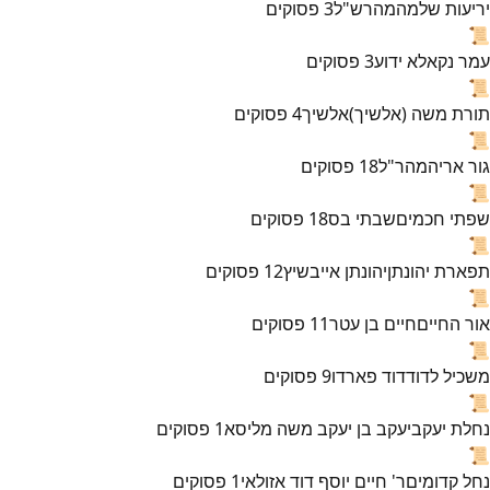
יריעות שלמה
מהרש"ל
3
פסוקים
📜
עמר נקא
לא ידוע
3
פסוקים
📜
תורת משה (אלשיך)
אלשיך
4
פסוקים
📜
גור אריה
מהר"ל
18
פסוקים
📜
שפתי חכמים
שבתי בס
18
פסוקים
📜
תפארת יהונתן
יהונתן אייבשיץ
12
פסוקים
📜
אור החיים
חיים בן עטר
11
פסוקים
📜
משכיל לדוד
דוד פארדו
9
פסוקים
📜
נחלת יעקב
יעקב בן יעקב משה מליסא
1
פסוקים
📜
נחל קדומים
ר' חיים יוסף דוד אזולאי
1
פסוקים