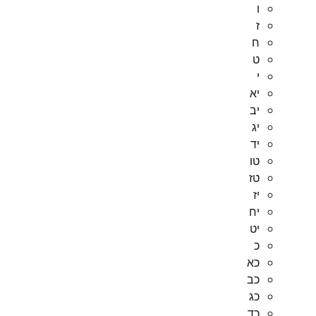
ו
ז
ח
ט
י
יא
יב
יג
יד
טו
טז
יז
יח
יט
כ
כא
כב
כג
כד