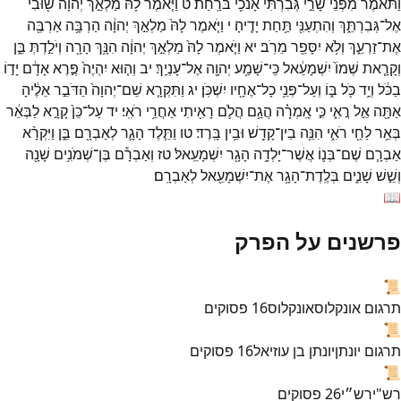
וַתֹּ֕אמֶר
מִפְּנֵי֙
שָׂרַ֣י
גְּבִרְתִּ֔י
אָנֹכִ֖י
בֹּרַֽחַת׃
ט
וַיֹּ֤אמֶר
לָהּ֙
מַלְאַ֣ךְ
יְהוָ֔ה
שׁ֖וּבִי
אֶל־
גְּבִרְתֵּ֑ךְ
וְהִתְעַנִּ֖י
תַּ֥חַת
יָדֶֽיהָ׃
י
וַיֹּ֤אמֶר
לָהּ֙
מַלְאַ֣ךְ
יְהוָ֔ה
הַרְבָּ֥ה
אַרְבֶּ֖ה
אֶת־
זַרְעֵ֑ךְ
וְלֹ֥א
יִסָּפֵ֖ר
מֵרֹֽב׃
יא
וַיֹּ֤אמֶר
לָהּ֙
מַלְאַ֣ךְ
יְהוָ֔ה
הִנָּ֥ךְ
הָרָ֖ה
וְיֹלַ֣דְתְּ
בֵּ֑ן
וְקָרָ֤את
שְׁמוֹ֙
יִשְׁמָעֵ֔אל
כִּֽי־
שָׁמַ֥ע
יְהוָ֖ה
אֶל־
עָנְיֵֽךְ׃
יב
וְה֤וּא
יִהְיֶה֙
פֶּ֣רֶא
אָדָ֔ם
יָד֣וֹ
בַכֹּ֔ל
וְיַ֥ד
כֹּ֖ל
בּ֑וֹ
וְעַל־
פְּנֵ֥י
כָל־
אֶחָ֖יו
יִשְׁכֹּֽן׃
יג
וַתִּקְרָ֤א
שֵׁם־
יְהוָה֙
הַדֹּבֵ֣ר
אֵלֶ֔יהָ
אַתָּ֖ה
אֵ֣ל
רֳאִ֑י
כִּ֣י
אָֽמְרָ֗ה
הֲגַ֥ם
הֲלֹ֛ם
רָאִ֖יתִי
אַחֲרֵ֥י
רֹאִֽי׃
יד
עַל־
כֵּן֙
קָרָ֣א
לַבְּאֵ֔ר
בְּאֵ֥ר
לַחַ֖י
רֹאִ֑י
הִנֵּ֥ה
בֵין־
קָדֵ֖שׁ
וּבֵ֥ין
בָּֽרֶד׃
טו
וַתֵּ֧לֶד
הָגָ֛ר
לְאַבְרָ֖ם
בֵּ֑ן
וַיִּקְרָ֨א
אַבְרָ֧ם
שֶׁם־
בְּנ֛וֹ
אֲשֶׁר־
יָלְדָ֥ה
הָגָ֖ר
יִשְׁמָעֵֽאל׃
טז
וְאַבְרָ֕ם
בֶּן־
שְׁמֹנִ֥ים
שָׁנָ֖ה
וְשֵׁ֣שׁ
שָׁנִ֑ים
בְּלֶֽדֶת־
הָגָ֥ר
אֶת־
יִשְׁמָעֵ֖אל
לְאַבְרָֽם׃
📖
פרשנים על הפרק
📜
תרגום אונקלוס
אונקלוס
16
פסוקים
📜
תרגום יונתן
יונתן בן עוזיאל
16
פסוקים
📜
רש"י
רש״י
26
פסוקים