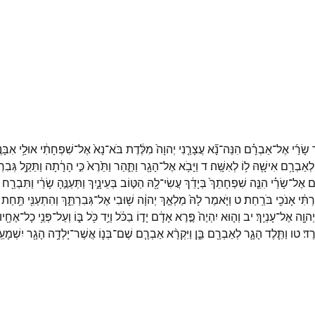
שָׂרַ֜י
אֶל־
אַבְרָ֗ם
הִנֵּה־
נָ֞א
עֲצָרַ֤נִי
יְהוָה֙
מִלֶּ֔דֶת
בֹּא־
נָא֙
אֶל־
שִׁפְחָתִ֔י
אוּלַ֥י
אִבָּנ
לְאַבְרָ֥ם
אִישָׁ֖הּ
ל֥וֹ
לְאִשָּֽׁה׃
ד
וַיָּבֹ֥א
אֶל־
הָגָ֖ר
וַתַּ֑הַר
וַתֵּ֙רֶא֙
כִּ֣י
הָרָ֔תָה
וַתֵּקַ֥ל
גְּבִרְ
֜ם
אֶל־
שָׂרַ֗י
הִנֵּ֤ה
שִׁפְחָתֵךְ֙
בְּיָדֵ֔ךְ
עֲשִׂי־
לָ֖הּ
הַטּ֣וֹב
בְּעֵינָ֑יִךְ
וַתְּעַנֶּ֣הָ
שָׂרַ֔י
וַתִּבְרַ֖ח
רְתִּ֔י
אָנֹכִ֖י
בֹּרַֽחַת׃
ט
וַיֹּ֤אמֶר
לָהּ֙
מַלְאַ֣ךְ
יְהוָ֔ה
שׁ֖וּבִי
אֶל־
גְּבִרְתֵּ֑ךְ
וְהִתְעַנִּ֖י
תַּ֥חַת
יְהוָ֖ה
אֶל־
עָנְיֵֽךְ׃
יב
וְה֤וּא
יִהְיֶה֙
פֶּ֣רֶא
אָדָ֔ם
יָד֣וֹ
בַכֹּ֔ל
וְיַ֥ד
כֹּ֖ל
בּ֑וֹ
וְעַל־
פְּנֵ֥י
כָל־
אֶחָ֖יו
רֶד׃
טו
וַתֵּ֧לֶד
הָגָ֛ר
לְאַבְרָ֖ם
בֵּ֑ן
וַיִּקְרָ֨א
אַבְרָ֧ם
שֶׁם־
בְּנ֛וֹ
אֲשֶׁר־
יָלְדָ֥ה
הָגָ֖ר
יִשְׁמָעֵ