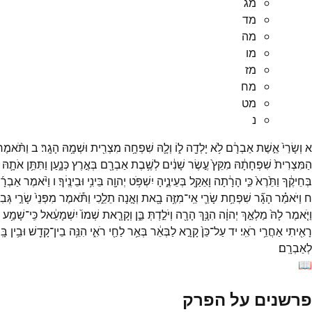
מג
מד
מה
מו
מז
מח
מט
נ
א
וְשָׂרַי֙
אֵ֣שֶׁת
אַבְרָ֔ם
לֹ֥א
יָלְדָ֖ה
ל֑וֹ
וְלָ֛הּ
שִׁפְחָ֥ה
מִצְרִ֖ית
וּשְׁמָ֥הּ
הָגָֽר׃
ב
וַתֹּ֨אמֶר
הַמִּצְרִית֙
שִׁפְחָתָ֔הּ
מִקֵּץ֙
עֶ֣שֶׂר
שָׁנִ֔ים
לְשֶׁ֥בֶת
אַבְרָ֖ם
בְּאֶ֣רֶץ
כְּנָ֑עַן
וַתִּתֵּ֥ן
אֹתָ֛הּ
בְּחֵיקֶ֔ךָ
וַתֵּ֙רֶא֙
כִּ֣י
הָרָ֔תָה
וָאֵקַ֖ל
בְּעֵינֶ֑יהָ
יִשְׁפֹּ֥ט
יְהוָ֖ה
בֵּינִ֥י
וּבֵינֶֽיׄךָ׃
ו
וַיֹּ֨אמֶר
אַבְרָ
ח
וַיֹּאמַ֗ר
הָגָ֞ר
שִׁפְחַ֥ת
שָׂרַ֛י
אֵֽי־
מִזֶּ֥ה
בָ֖את
וְאָ֣נָה
תֵלֵ֑כִי
וַתֹּ֕אמֶר
מִפְּנֵי֙
שָׂרַ֣י
גְּבִ
וַיֹּ֤אמֶר
לָהּ֙
מַלְאַ֣ךְ
יְהוָ֔ה
הִנָּ֥ךְ
הָרָ֖ה
וְיֹלַ֣דְתְּ
בֵּ֑ן
וְקָרָ֤את
שְׁמוֹ֙
יִשְׁמָעֵ֔אל
כִּֽי־
שָׁמַ֥ע
רָאִ֖יתִי
אַחֲרֵ֥י
רֹאִֽי׃
יד
עַל־
כֵּן֙
קָרָ֣א
לַבְּאֵ֔ר
בְּאֵ֥ר
לַחַ֖י
רֹאִ֑י
הִנֵּ֥ה
בֵין־
קָדֵ֖שׁ
וּבֵ֥ין
בָּֽ
לְאַבְרָֽם׃
📖
פרשנים על הפרק