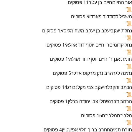
אור החיים
חיים בן עטר
11
פסוקים
📜
משכיל לדוד
דוד פארדו
9
פסוקים
📜
נחלת יעקב
יעקב בן יעקב משה מליסא
1
פסוקים
📜
נחל קדומים
ר' חיים יוסף דוד אזולאי
1
פסוקים
📜
חומת אנך
ר' חיים יוסף דוד אזולאי
1
פסוקים
📜
נתינה לגר
הרב נתן מרקוס אדלר
5
פסוקים
📜
הכתב והקבלה
יעקב צבי מקלנבורג
14
פסוקים
📜
הרחב דבר
נפתלי צבי יהודה ברלין
1
פסוקים
📜
מלבי"ם
מלבי"ם
16
פסוקים
📜
תורה תמימה
הרב ברוך הלוי אפשטיין
4
פסוקים