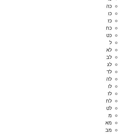
כה
כו
כז
כח
כט
ל
לא
לב
לג
לד
לה
לו
לז
לח
לט
מ
מא
מב