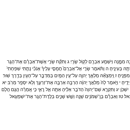
ֶ֖ה
מִמֶּ֑נָּה
וַיִּשְׁמַ֥ע
אַבְרָ֖ם
לְק֥וֹל
שָׂרָֽי׃
ג
וַתִּקַּ֞ח
שָׂרַ֣י
אֵֽשֶׁת־
אַבְרָ֗ם
אֶת־
הָגָ֤ר
תָּ֖הּ
בְּעֵינֶֽיהָ׃
ה
וַתֹּ֨אמֶר
שָׂרַ֣י
אֶל־
אַבְרָם֮
חֲמָסִ֣י
עָלֶיךָ֒
אָנֹכִ֗י
נָתַ֤תִּי
שִׁפְחָתִי֙
מִפָּנֶֽיהָ׃
ז
וַֽיִּמְצָאָ֞הּ
מַלְאַ֧ךְ
יְהוָ֛ה
עַל־
עֵ֥ין
הַמַּ֖יִם
בַּמִּדְבָּ֑ר
עַל־
הָעַ֖יִן
בְּדֶ֥רֶךְ
שֽׁוּר׃
יָדֶֽיהָ׃
י
וַיֹּ֤אמֶר
לָהּ֙
מַלְאַ֣ךְ
יְהוָ֔ה
הַרְבָּ֥ה
אַרְבֶּ֖ה
אֶת־
זַרְעֵ֑ךְ
וְלֹ֥א
יִסָּפֵ֖ר
מֵרֹֽב׃
יא
יִשְׁכֹּֽן׃
יג
וַתִּקְרָ֤א
שֵׁם־
יְהוָה֙
הַדֹּבֵ֣ר
אֵלֶ֔יהָ
אַתָּ֖ה
אֵ֣ל
רֳאִ֑י
כִּ֣י
אָֽמְרָ֗ה
הֲגַ֥ם
הֲלֹ֛ם
ֽאל׃
טז
וְאַבְרָ֕ם
בֶּן־
שְׁמֹנִ֥ים
שָׁנָ֖ה
וְשֵׁ֣שׁ
שָׁנִ֑ים
בְּלֶֽדֶת־
הָגָ֥ר
אֶת־
יִשְׁמָעֵ֖אל