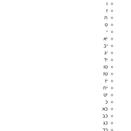
ו
ז
ח
ט
י
יא
יב
יג
יד
טו
טז
יז
יח
יט
כ
כא
כב
כג
כד