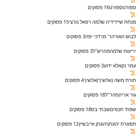
ספורנו
ספורנו
16
פסוקים
📜
מנחת שי
ידידיה שלמה רפאל נורצי
15
פסוקים
📜
לבוש האורה
ר' מרדכי יפה
3
פסוקים
📜
יריעות שלמה
מהרש"ל
3
פסוקים
📜
עמר נקא
לא ידוע
3
פסוקים
📜
תורת משה (אלשיך)
אלשיך
4
פסוקים
📜
גור אריה
מהר"ל
18
פסוקים
📜
שפתי חכמים
שבתי בס
18
פסוקים
📜
תפארת יהונתן
יהונתן אייבשיץ
12
פסוקים
📜