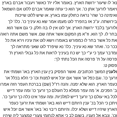
נא' לו שיעור ירושת הארץ. באומר אליו ית' כאשר ויעבור אברם בארץ
ויאמר לזרעך אתן כו'. אך הוא כי עתה שאמר אברם ללוט אם השמאל
ואימינה כו' שהי' נראה כחולק עמו בארץ. או שיש ללוט שייכות
בירושתה. ע"כ אז בהפרד לוט מעמו אמר שא נא עיניך כו'. כלו' לך
ולזרעך בלבד ירושת הארץ. אך לוט אין לו בה חלק. כי גם אשר הוא
בחר לו. לך הוא. וז"א מן המקום אשר אתה שם. אשר משם אתה רואה
את כל אשר בחר לו כמפורש באומרו וישא לוט את עיניו וירא את כל
ככר כו'. ואחר שא נא עיניך. כלו' נא שיפרד לוט שאני מתראה לך
ומדבר עמך כי ע"י כך יש כח בעיניך לראות את כל גבולי הארץ ת'
פרסה על ת' פרסה את הכל נתתי לך:
פסוק
ט
:
ולענין
המשך הכתובים. ואשר הפסיק בין ענין הארץ באו' ושמתי את
זרעך כו'. וגם כפל או' אשר אם יוכל איש למנות וכו' כי הלא בכלל או'
כעפר הארץ. הוא שלא ימנה. והנה רז"ל (שם) בברכת העפר הזה אמרו
ב' הפכים. א' מה עפר ממלא כל העולם כך זרעך כו' ומה עפר דייש
לכל באי עולם כך זרעך דייש למלכיות. ומה עפר אינו כלה כך זרעך כו'.
ויתכן כי הכל בכ' ענין היותם דייש הוא באו' ושמתי את זרעך כעפר
הארץ שיהיו דייש ושלא יכלו. והיותם ריבוי נא' באו' אשר אם יוכל איש
וכו'. ונבא אל הענין. בשום לב כי אתא לנחומי צעורי קמצער ליה שיהיו