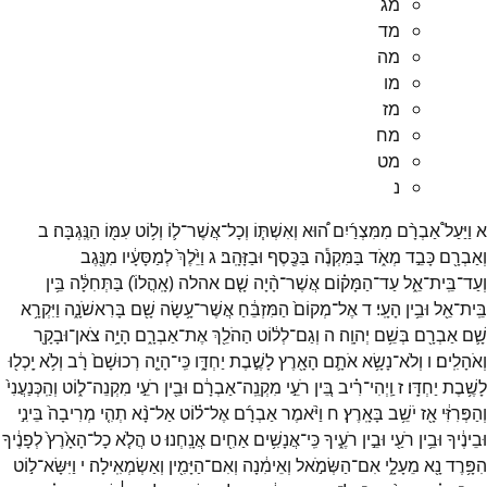
מג
מד
מה
מו
מז
מח
מט
נ
א
וַיַּעַל֩
אַבְרָ֨ם
מִמִּצְרַ֜יִם
ה֠וּא
וְאִשְׁתּ֧וֹ
וְכָל־
אֲשֶׁר־
ל֛וֹ
וְל֥וֹט
עִמּ֖וֹ
הַנֶּֽגְבָּה׃
ב
וְאַבְרָ֖ם
כָּבֵ֣ד
מְאֹ֑ד
בַּמִּקְנֶ֕ה
בַּכֶּ֖סֶף
וּבַזָּהָֽב׃
ג
וַיֵּ֙לֶךְ֙
לְמַסָּעָ֔יו
מִנֶּ֖גֶב
וְעַד־
בֵּֽית־
אֵ֑ל
עַד־
הַמָּק֗וֹם
אֲשֶׁר־
הָ֨יָה
שָׁ֤ם
אהלה
(
אָֽהֳלוֹ֙
)
בַּתְּחִלָּ֔ה
בֵּ֥ין
בֵּֽית־
אֵ֖ל
וּבֵ֥ין
הָעָֽי׃
ד
אֶל־
מְקוֹם֙
הַמִּזְבֵּ֔חַ
אֲשֶׁר־
עָ֥שָׂה
שָׁ֖ם
בָּרִאשֹׁנָ֑ה
וַיִּקְרָ֥א
שָׁ֛ם
אַבְרָ֖ם
בְּשֵׁ֥ם
יְהוָֽה׃
ה
וְגַם־
לְל֔וֹט
הַהֹלֵ֖ךְ
אֶת־
אַבְרָ֑ם
הָיָ֥ה
צֹאן־
וּבָקָ֖ר
וְאֹהָלִֽים׃
ו
וְלֹא־
נָשָׂ֥א
אֹתָ֛ם
הָאָ֖רֶץ
לָשֶׁ֣בֶת
יַחְדָּ֑ו
כִּֽי־
הָיָ֤ה
רְכוּשָׁם֙
רָ֔ב
וְלֹ֥א
יָֽכְל֖וּ
לָשֶׁ֥בֶת
יַחְדָּֽו׃
ז
וַֽיְהִי־
רִ֗יב
בֵּ֚ין
רֹעֵ֣י
מִקְנֵֽה־
אַבְרָ֔ם
וּבֵ֖ין
רֹעֵ֣י
מִקְנֵה־
ל֑וֹט
וְהַֽכְּנַעֲנִי֙
וְהַפְּרִזִּ֔י
אָ֖ז
יֹשֵׁ֥ב
בָּאָֽרֶץ׃
ח
וַיֹּ֨אמֶר
אַבְרָ֜ם
אֶל־
ל֗וֹט
אַל־
נָ֨א
תְהִ֤י
מְרִיבָה֙
בֵּינִ֣י
וּבֵינֶ֔יךָ
וּבֵ֥ין
רֹעַ֖י
וּבֵ֣ין
רֹעֶ֑יךָ
כִּֽי־
אֲנָשִׁ֥ים
אַחִ֖ים
אֲנָֽחְנוּ׃
ט
הֲלֹ֤א
כָל־
הָאָ֙רֶץ֙
לְפָנֶ֔יךָ
הִפָּ֥רֶד
נָ֖א
מֵעָלָ֑י
אִם־
הַשְּׂמֹ֣אל
וְאֵימִ֔נָה
וְאִם־
הַיָּמִ֖ין
וְאַשְׂמְאִֽילָה׃
י
וַיִּשָּׂא־
ל֣וֹט