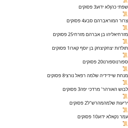
שפתי כהן
לא ידוע
3
פסוקים
📜
צרור המור
אברהם סבע
4
פסוקים
📜
מזרחי
אליהו בן אברהם מזרחי
25
פסוקים
📜
תולדות יצחק
יצחק בן יוסף קארו
1
פסוקים
📜
ספורנו
ספורנו
20
פסוקים
📜
מנחת שי
ידידיה שלמה רפאל נורצי
8
פסוקים
📜
לבוש האורה
ר' מרדכי יפה
3
פסוקים
📜
יריעות שלמה
מהרש"ל
2
פסוקים
📜
עמר נקא
לא ידוע
10
פסוקים
📜