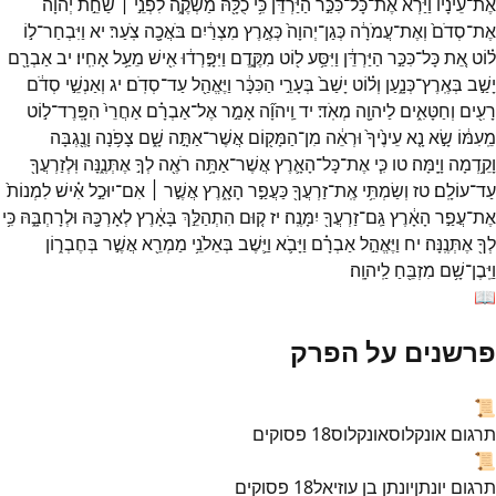
אֶת־
עֵינָ֗יו
וַיַּרְא֙
אֶת־
כָּל־
כִּכַּ֣ר
הַיַּרְדֵּ֔ן
כִּ֥י
כֻלָּ֖הּ
מַשְׁקֶ֑ה
לִפְנֵ֣י ׀
שַׁחֵ֣ת
יְהוָ֗ה
אֶת־
סְדֹם֙
וְאֶת־
עֲמֹרָ֔ה
כְּגַן־
יְהוָה֙
כְּאֶ֣רֶץ
מִצְרַ֔יִם
בֹּאֲכָ֖ה
צֹֽעַר׃
יא
וַיִּבְחַר־
ל֣וֹ
ל֗וֹט
אֵ֚ת
כָּל־
כִּכַּ֣ר
הַיַּרְדֵּ֔ן
וַיִּסַּ֥ע
ל֖וֹט
מִקֶּ֑דֶם
וַיִּפָּ֣רְד֔וּ
אִ֖ישׁ
מֵעַ֥ל
אָחִֽיו׃
יב
אַבְרָ֖ם
יָשַׁ֣ב
בְּאֶֽרֶץ־
כְּנָ֑עַן
וְל֗וֹט
יָשַׁב֙
בְּעָרֵ֣י
הַכִּכָּ֔ר
וַיֶּאֱהַ֖ל
עַד־
סְדֹֽם׃
יג
וְאַנְשֵׁ֣י
סְדֹ֔ם
רָעִ֖ים
וְחַטָּאִ֑ים
לַיהוָ֖ה
מְאֹֽד׃
יד
וַֽיהוָ֞ה
אָמַ֣ר
אֶל־
אַבְרָ֗ם
אַחֲרֵי֙
הִפָּֽרֶד־
ל֣וֹט
מֵֽעִמּ֔וֹ
שָׂ֣א
נָ֤א
עֵינֶ֙יךָ֙
וּרְאֵ֔ה
מִן־
הַמָּק֖וֹם
אֲשֶׁר־
אַתָּ֣ה
שָׁ֑ם
צָפֹ֥נָה
וָנֶ֖גְבָּה
וָקֵ֥דְמָה
וָיָֽמָּה׃
טו
כִּ֧י
אֶת־
כָּל־
הָאָ֛רֶץ
אֲשֶׁר־
אַתָּ֥ה
רֹאֶ֖ה
לְךָ֣
אֶתְּנֶ֑נָּה
וּֽלְזַרְעֲךָ֖
עַד־
עוֹלָֽם׃
טז
וְשַׂמְתִּ֥י
אֶֽת־
זַרְעֲךָ֖
כַּעֲפַ֣ר
הָאָ֑רֶץ
אֲשֶׁ֣ר ׀
אִם־
יוּכַ֣ל
אִ֗ישׁ
לִמְנוֹת֙
אֶת־
עֲפַ֣ר
הָאָ֔רֶץ
גַּֽם־
זַרְעֲךָ֖
יִמָּנֶֽה׃
יז
ק֚וּם
הִתְהַלֵּ֣ךְ
בָּאָ֔רֶץ
לְאָרְכָּ֖הּ
וּלְרָחְבָּ֑הּ
כִּ֥י
לְךָ֖
אֶתְּנֶֽנָּה׃
יח
וַיֶּאֱהַ֣ל
אַבְרָ֗ם
וַיָּבֹ֛א
וַיֵּ֛שֶׁב
בְּאֵלֹנֵ֥י
מַמְרֵ֖א
אֲשֶׁ֣ר
בְּחֶבְר֑וֹן
וַיִּֽבֶן־
שָׁ֥ם
מִזְבֵּ֖חַ
לַֽיהוָֽה׃
📖
פרשנים על הפרק
📜
תרגום אונקלוס
אונקלוס
18
פסוקים
📜
תרגום יונתן
יונתן בן עוזיאל
18
פסוקים