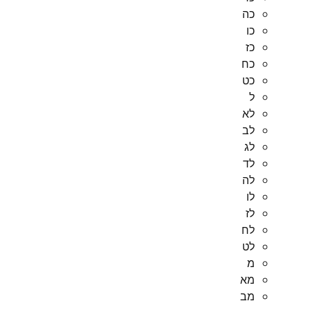
כה
כו
כז
כח
כט
ל
לא
לב
לג
לד
לה
לו
לז
לח
לט
מ
מא
מב