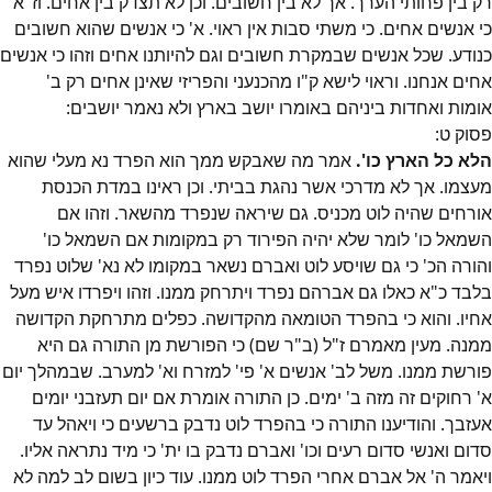
רק בין פחותי הערך. אך לא בין חשובים. וכן לא תצדק בין אחים. וז"א
כי אנשים אחים. כי משתי סבות אין ראוי. א' כי אנשים שהוא חשובים
כנודע. שכל אנשים שבמקרת חשובים וגם להיותנו אחים וזהו כי אנשים
אחים אנחנו. וראוי לישא ק"ו מהכנעני והפריזי שאינן אחים רק ב'
אומות ואחדות ביניהם באומרו יושב בארץ ולא נאמר יושבים:
פסוק
ט
:
הלא כל הארץ כו'.
אמר מה שאבקש ממך הוא הפרד נא מעלי שהוא
מעצמו. אך לא מדרכי אשר נהגת בביתי. וכן ראינו במדת הכנסת
אורחים שהיה לוט מכניס. גם שיראה שנפרד מהשאר. וזהו אם
השמאל כו' לומר שלא יהיה הפירוד רק במקומות אם השמאל כו'
והורה הכ' כי גם שויסע לוט ואברם נשאר במקומו לא נא' שלוט נפרד
בלבד כ"א כאלו גם אברהם נפרד ויתרחק ממנו. וזהו ויפרדו איש מעל
אחיו. והוא כי בהפרד הטומאה מהקדושה. כפלים מתרחקת הקדושה
ממנה. מעין מאמרם ז"ל (ב"ר שם) כי הפורשת מן התורה גם היא
פורשת ממנו. משל לב' אנשים א' פי' למזרח וא' למערב. שבמהלך יום
א' רחוקים זה מזה ב' ימים. כן התורה אומרת אם יום תעזבני יומים
אעזבך. והודיענו התורה כי בהפרד לוט נדבק ברשעים כי ויאהל עד
סדום ואנשי סדום רעים וכו' ואברם נדבק בו ית' כי מיד נתראה אליו.
ויאמר ה' אל אברם אחרי הפרד לוט ממנו. עוד כיון בשום לב למה לא