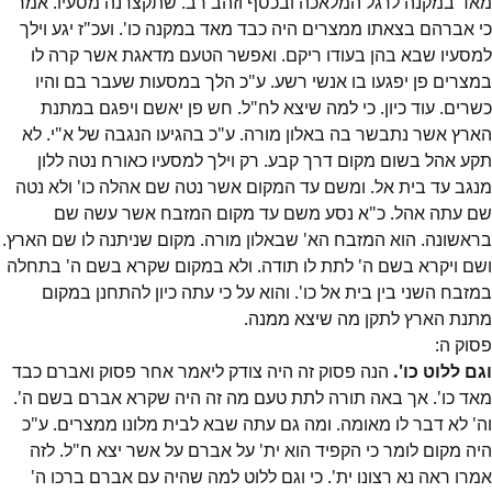
מאד במקנה לרגל המלאכה ובכסף וזהב רב. שתקצרנה מסעיו. אמר
כי אברהם בצאתו ממצרים היה כבד מאד במקנה כו'. ועכ"ז יגע וילך
למסעיו שבא בהן בעודו ריקם. ואפשר הטעם מדאגת אשר קרה לו
במצרים פן יפגעו בו אנשי רשע. ע"כ הלך במסעות שעבר בם והיו
כשרים. עוד כיון. כי למה שיצא לח"ל. חש פן יאשם ויפגם במתנת
הארץ אשר נתבשר בה באלון מורה. ע"כ בהגיעו הנגבה של א"י. לא
תקע אהל בשום מקום דרך קבע. רק וילך למסעיו כאורח נטה ללון
מנגב עד בית אל. ומשם עד המקום אשר נטה שם אהלה כו' ולא נטה
שם עתה אהל. כ"א נסע משם עד מקום המזבח אשר עשה שם
בראשונה. הוא המזבח הא' שבאלון מורה. מקום שניתנה לו שם הארץ.
ושם ויקרא בשם ה' לתת לו תודה. ולא במקום שקרא בשם ה' בתחלה
במזבח השני בין בית אל כו'. והוא על כי עתה כיון להתחנן במקום
מתנת הארץ לתקן מה שיצא ממנה.
פסוק
ה
:
וגם ללוט כו'.
הנה פסוק זה היה צודק ליאמר אחר פסוק ואברם כבד
מאד כו'. אך באה תורה לתת טעם מה זה היה שקרא אברם בשם ה'.
וה' לא דבר לו מאומה. ומה גם עתה שבא לבית מלונו ממצרים. ע"כ
היה מקום לומר כי הקפיד הוא ית' על אברם על אשר יצא ח"ל. לזה
אמרו ראה נא רצונו ית'. כי וגם ללוט למה שהיה עם אברם ברכו ה'