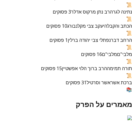
📜
נתינה לגר
הרב נתן מרקוס אדלר
3
פסוקים
📜
הכתב והקבלה
יעקב צבי מקלנבורג
10
פסוקים
📜
הרחב דבר
נפתלי צבי יהודה ברלין
1
פסוקים
📜
מלבי"ם
מלבי"ם
16
פסוקים
📜
תורה תמימה
הרב ברוך הלוי אפשטיין
15
פסוקים
📜
ברכת אשר
אשר וסרטיל
31
פסוקים
📚
מאמרים על הפרק