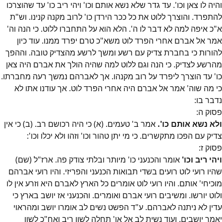
והיה לו צאן וכו'. עד גדר שלא נשא אותם וכו' ויהי ריב כו' עד שהוצרכו
להתפרד. והוצרך ללוט את כל ככר הירדן כו' לרוב מקנה קנינו. וש"ת
א"כ איפה למה לא דבר לו ה'. הלא הוא על התחברו ללוט. כי הנה וה'
אמר אל אברם אחרי הפרד לוט משא"כ טרם יפרד ממנו. עוד כיון
להורות כי בחברת צדיק עם רשע ומשך לרשע מהצדיק טובה. וההפך
מהרשע לצדיק. כי הנה וגם ללוט למה שהיה הולך את אברם היה צאן
כו' עד הוצרך ליפרד על רוב מקנהו. אך לאברהם נמשך רעה מחברתו.
כי מה שוה' אמר אל אברם היה אחרי הפרד לוט. אך עודנו אתו לא
נדבר בו:
פסוק
ה
:
ולא נשא אותם כו'.
אמר ב' טעמים. (א) כי היה רכושם רב. (ב) כי אין
צדיק עם הפכו מתקשרים. כי מי יתן טהור וכו' וזהו ולא יכלו וכו':
פסוק
ז
:
ויהי ריב וכו'
אומר והכנעני כו' מיותר ובלתי צודק פה. ארז"ל (שם)
שהיו רועי לוט רועים בשדי תבואות הכנעני והפריזי. והיו רועי אברהם
מוכיחי' אותם. והיו רועי לוט אומרים כל הארץ לאברם היא וזרע אין לו
ולוט יורשו. ומשיבים רועי אברם ואומרים. והכנעני אז יושב בארץ כי
עדין לא ניתנה לאברהם. ע"ד הפשט נשים לב אומרו יושב ומהראוי
יאמר יושבים. ועוד נשית לב אל או' תחלה לשון ריב ואח"כ לשון