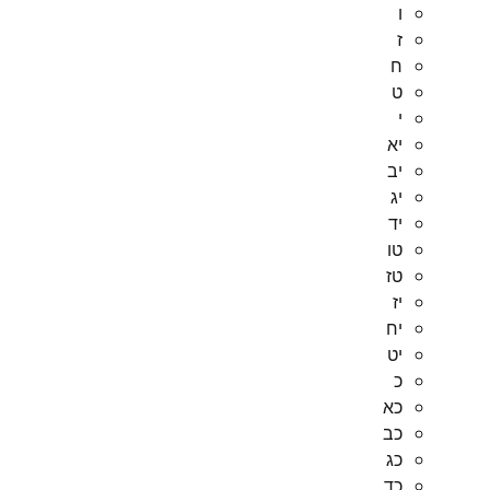
ו
ז
ח
ט
י
יא
יב
יג
יד
טו
טז
יז
יח
יט
כ
כא
כב
כג
כד