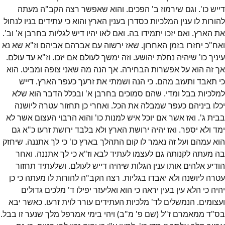
דייש כו'. וגם שירמוז ב' הפכים. והוא שאפשר רצה הקב"ה מעתה
להורות לו ענין המלכיות כסדרן בענין הארץ והוא כי עתידים בניו לנחול
את הארץ. ואם יזכו יתמידו בה. ואם לאו יהיו דיש לגליות בחרבן א' וב'.
ואח"כ יחזרו בזמן האחרון. שאז ירשוה עם אברהם אביהם וז"א שא נא
עיניך כו' שיהיה נחלת יהושע. וזה ימשך לעולם אם יזכו. וז"א עד עולם.
אך זה הוא על אפשרות הבחירה. אך הנה מה שאני צופה ומביט. הוא
כי תאבד ותעזב מהם. כי הנה ושמתי את זרעך כעפר הארץ. דייש
למלכיות בבל ומדי. שהם סמוכים בחרבן א' ובכלל הדבר הוא שלא
יכלו ביניהם כעפר שמבלה את הכל. ואחרי כן תחזור עטרה ליושנה
בבית ג'. ואז אשר אם יוכל איש למנות כו' והוא הרבוי העצום אשר לא
ימד ולא יספר. ואז יהיה ירושת הארץ ולא בלבד ירושת זרעו כ"א גם
הוא עמהם ועל זה נאמר לו קום התהלך בארץ כו' כי לך אתננה. שיחזק
בה מעתה לקנותה גם לעצמו לעתיד לבא וז"א כי לך אתננה. ואחר
הודיע אלהים אותו ענין הגלות שיהיה דייש לעולם. ושלעתיד תחזור
עטרה ליושנה ולא יאבדו בגליות. רצה הקב"ה להורות לו מעתה כי כן
יהיה כי הלא עין בעין יראה כי הוא ואליעזר יפילו ד' מלכים גדולים
ועצומים. הנמשלים לד' מלכיות העתידים עורר לוית זרעו. כאשר יבא
בס"ד ממאמרם ז"ל (שם פ' מ"ב) ויהי בימי אמרפל מלך שנער זו בבל.