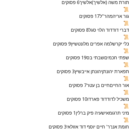
תורת משה (אלשיך)
אלשיך
6
פסוקים
📜
גור אריה
מהר"ל
17
פסוקים
📜
דברי דוד
דוד הלוי סגל
8
פסוקים
📜
כלי יקר
שלמה אפרים מלונטשיץ
9
פסוקים
📜
שפתי חכמים
שבתי בס
19
פסוקים
📜
תפארת יהונתן
יהונתן אייבשיץ
3
פסוקים
📜
אור החיים
חיים בן עטר
7
פסוקים
📜
משכיל לדוד
דוד פארדו
10
פסוקים
📜
מיני תרגומא
ישעיה פיק ברלין
1
פסוקים
📜
חומת אנך
ר' חיים יוסף דוד אזולאי
3
פסוקים