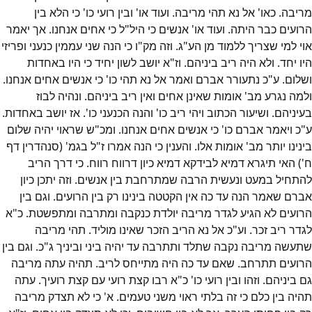
מריבה. כאו' אל נא תהי מריבה. ועוד או' ובין רועי כו' כי הלא בין
הרועים כבר היתה. ועוד או' אנשים כי היל"ל כי אחים אנחנו. אך יאמר
אוי למי שצריך ללמוד מן הע"ג. וזה מק"ו כי הנה שני עממין כנעני ופריזי
היו יחד. ולא היה ריב ביניהם. וז"א יושב לשון יחיד כי היו באחדות
ושלום. ע"כ נתעורר אברם ואמר אל נא תהי כו' כי אנשים אחים אנחנו.
ולמה נגרע מב' אומות שאינן אחים ואין ריב ביניהם. ונהיה לבוז
בעיניהם. ושיעור הכתוב ויהי ריב כו' והנה הכנעני כו'. אז יושב באחדות.
ע"כ ויאמר אברם כו' כי אנשים אחים אנחנו. ומכ"ש שראוי יהיה שלום
בינינו יותר מב' אומות אלו. והענין כי הנה אמרו ז"ל בגמ' (סנהדרין דף
ח') האי תיגרא דמיא לבידקא דמיא כיון דרווח רווח. כי דרך הריב
להתחיל במעט ונעשית הרבה שמתרחבת בין אנשים. וזה יתכן כיון
אברם שאמר הנה עד כה אין הקטטה בינינו רק בין הרועים. וגם בין
הרועים לא הגיע לגדר מריבה יולדת כנקבה ומתרבה ומתפשטת. כ"א
לגדר ריב זכר. וע"כ אל נא הריב הזכר שאינו מוליד. תהי מריבה
שתעשה מריבה נקבה שתלד ותתרבה עד יהיה ביני וביניך ג"כ. וגם בין
הרועים תתרחב. שאם עד כה היה מתייחס לריב. תהיה עתה מריבה
גם ביניהם. וזהו ובין רועי כו' כ"א רבו קצת רועי עם קצת רועיך. עתה
תהיה בין כלם כי זה בלתי ראוי משני טעמים. א' כי לא תצדק מריבה