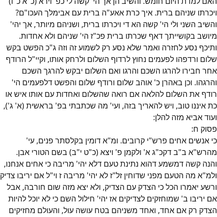
האם למדת היום חומש. והשיב הן אך הי' קשה לי כפ' וירא (כ"א כ"ו)
ויכרתו שניהם ברית. איך כרת אאע"ה ברית עם אבימלך העכו"ם?
והשיב השני ולי הי' קשה הא די ויכרתו ברית, ושניהם מיותר, אך יהי'
מיושב בקושייתך דאף שכרתו ברית פכ"ז הי' שניהם ולא אחדות.
ותיכף נסע לחזרה ואמר שלא נסע רק לשמוע זה וזה ג"כ הפשט בקש
שלום ורדפהו לפעמים נחוץ לרדוף השלום ולרחק אותו, וקיי"ל הרודף
אחר חבירו להרגו השכם והרגו ואם השלום יבקש להרגך השכם
והרגהו. וכן באהרן כ' אוהב שלום ורודף שלום והפשט דלפעמים הי'
רודף את השלום להלאה אם רואה שהשלום ואחדות עם אותו איש או
כת איננו טוב, ויש להאריך בזה, ועי' מה שכתבתי בפ' בראשית (א' ג'),
ועוד אביא מזה להלן:
פסוק
ח
:
כי אנשים אחים פרש"י קרובים. ומ"א דומין בקלסתר פנים, עי'
מהרש"א ב"ב דקכ"ג א' ולקמן פ' ויצא (כ"ט י"ב) בשם הטורי אבן.
והנה קשה דמשמע דהוא נתינת טעם דלא יהי' מריבה כי אחים אנחנו,
ולמ"א מה הטעם מפני שדוחין זל"ז לא יהי' מריבה ז וי"ל אם יריבו צדיק
ורשע יאמרו הכל כי הצדק עם הצדיק, ולא יצא מזה שום חורבה, אבל
אם יריבו ב' שמוחזקים לצדיקים אז יהי' חילול השם כי לא יוכל להיות
הצדק רק אם אחד, ואחד משניהם בטח עושה עול, והעולם מחזיקים