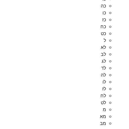
כה
כו
כז
כח
כט
ל
לא
לב
לג
לד
לה
לו
לז
לח
לט
מ
מא
מב