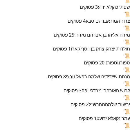
שפתי כהן
לא ידוע
3
פסוקים
📜
צרור המור
אברהם סבע
4
פסוקים
📜
מזרחי
אליהו בן אברהם מזרחי
25
פסוקים
📜
תולדות יצחק
יצחק בן יוסף קארו
1
פסוקים
📜
ספורנו
ספורנו
20
פסוקים
📜
מנחת שי
ידידיה שלמה רפאל נורצי
8
פסוקים
📜
לבוש האורה
ר' מרדכי יפה
3
פסוקים
📜
יריעות שלמה
מהרש"ל
2
פסוקים
📜
עמר נקא
לא ידוע
10
פסוקים
📜