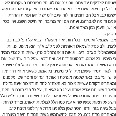
שניהם לצדיקים עד עתה. וזה ג"כ אם לוט הי' מפורסם בשקרותו לא
הי' כל כך חילול השם אם יראוהו דהכל יאחרו דהצדק עם אברהם ולא
ישימו לב, אבל הם דומים זה לזה שגם לוט יש לו זקן ופאות והדרת
פנים ודומה לאברהם, ועתה אם יהי' מריבה יהי' חילול השם, ועי' בס'
או"ש, והענין נכון מאד ואמת:
פסוק
ט
:
אם השמאל ואימינה, בס' חות יאיר מהאו"ח הביא על הפ' לב חכם
לימינו ולב כסיל לשמאלו דאותיות לפני ל"ב א"ך, הוא מיעוט עניוות,
ומשמאל ל"ב ג"ם, ריבוי וגיאות וז"פ (תהלים ט"ז) שויתי ה' לנגדי תמיד
כי מימיני בל אמוט, דבסוטה ד"ה א'. ואת דכא ושפל רוח שה' שוכן את
דכא משא"כ המתגאה אין אני והוא יכולין לדור במחיצה א' וז"פ שויתי
ה' לנגדי תמיד ששוכן אתי ה' כי מימיני בל אמוט כשאני אוחז דרך ימין
פ"ש, ועי' בס' באר שלמה מערכת ו' אות ה' עה"פ והסר שטן מלפנינו
ומאחרינו דקודם עשיית מצוה בא היצה"ר להדיחו דמצוה אינה גדולה
ולאחר עשייתה יגדיל אותה ועי"ז בא לגיאות, ועי' ס' פרי תורה פ' חקת,
ובעבירה יפתה אותו להשפיל עצמו אפי' לדבר שאינו כבודו, כמ"ש הלל
רשע על תאות נפשו שהוא עניו כמו הלל למלאות תאותו. וצריך להיות
בעל גיאה בזה. וז"פ והסר שטן מלפנינו מדת א"ך לפני תיבת ל"ב
ומאחרינו מדת ג"ם, רק תזכנו להשתמש בשתי המדות היפך מיצה"ר.