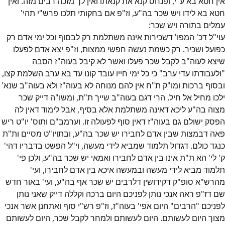
אין חטא בא ע"י, ופנחס קנא את קנאתו ואין לך מזכה רבים מזה. ואין
חטא בא לידו ויש שכר בה"ע, וז"פ אם בחקותי תלכו פרש"י תהי'
עמלים בתורה ויש שכר:
עוי"ל דכ' המפו' דשכירות אינה משתלמת רק לבםוף וכל ימי אדם רק
כפועל ושכיר. רק כשמת נעשה חפשי ממצות, וז"פ יצא אדם לפעלו
שיצא לעוה"ב לקבל שכר פעלו ואשר לא קיבל בעוה"ז הסבה
"ולעבודתו עדי ערב" כי כל ימי חייו עובד קונו עד בא ערב השלמת קצו,
ובסוף ברכות ומו"ק ת"ח אין להם מנוחה לא בעוה"ז ולא בעוה"ב שנא'
ילכו מחיל אל חיל, הרי דגם בעוה"ב שייך ת"ת, ומשו"ה דייק שכר
מצוה בה"ע ליכא דאינה משתלמת אלא בסיף, אבל לימוד דאין לה
הפסק ישולם גם בעוה"ז דאין סוף לפעולה זו. וערמב"ם ותוס' יו"ט ריש
פאה דבמצות שבין אדם לחבירו יש שכר בה"ע, ובתויו"ט מסיים ות"ת
כנגד כולם. דגדול תלמוד שמביא לידי מעשה, וי"ל הפשט בדבריו דהי'
ק' לי' הא ת"ת אינו בין אדם לחבירו ואמאי יש שכר בה"ע, ולכן פי'
תלמוד מביא לידי מעשה ובמעשה איכא בין אדם לחבירו, ועי'
מהרש"א סופ"ק דקידושין דלרבים יש שכר אף בה"ע, ועי' באור חדש
שם דז"פ ראה אנכי נותן לפניכם היום ברכה וקללה דייק שאני נותן
לפניכם "הרבים" היום אפי' בעוה"ז, וז"פ רש"י סוף ואתחנן אשר אנכי
מצוך היום לעשותם. היום לעשותם ולמחר לקבל שכר, היום לעשותם