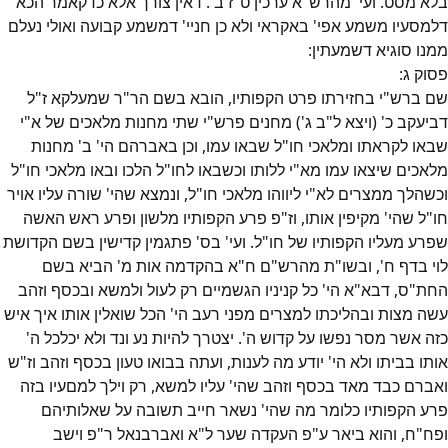
בלא מסט. ועי' מהרש"א ערכין ט"ז ב'. דאין צורך אלא כדקאמר הכא
דלמסעיו משמע אפי' באקראי ולא כן חניי' דמשמע קבועה ואולי נעלם
ממנו סוגיא דשמעתין:
פסוק
ג
:
שם ברש"י בחזירתו פרט הקפותיו, הובא בשם הר"ר שמעלקא ז"ל
דביעקב כ' (ויצא ל"ב ג') מחנים פרש"י שתי מחנות מלאכים של א"י
שבאו לקראתו ומלאכי חו"ל שבאו עמו, וכן באברהם הי' ב' מחנות
מלאכים שיצאו עמו מא"י ללותו וכשבאו לחו"ל הלכו ובאו מלאכי חו"ל
וכשהלך ממצרים לא"י ליווהו מלאכי חו"ל, ונמצא שהי' שורה עליו אויר
חו"ל שהי' מקיפין אותו, וז"פ פרע הקפותיו מלשון ופרע ראש האשה
שפרע מעליו הקפותיו של חו"ל. ועי' בס' פתגמין קדישין בשם הקדושת
לוי בדף ח', ובשו"ת מהרש"ם ח"א בהקדמה אות מ' הביא בשם
החת"ס, דבא"א הי' כל קניניו הגשמיים רק לעול ולמשא ובכסף וזהב
עשה מצות ובהליכתו למצרים מפני רעב הי' הכל שואלין אותו איך איש
כזה אשר מסר נפשו על קדוש ה'. יצטרך להיות נע ונד ולא יכלכל ה'
אותו בביתו ולא הי' יודע מה לענות, ועתה בבואו טעון בכסף וזהב וז"ש
ואברם כבד מאד בכסף וזהב שהי' עליו למשא, רק וילך למםעיו בזה
פרע הקפותיו כלומר מה שהי' נשאר חייב תשובה על שאלותיהם
ופח"ח, והוא ביאר ע"פ העקדה שער ל"א ואברבנאל ר"פ וישב