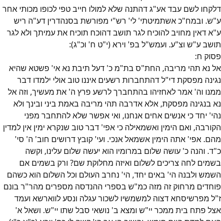
דלקחו לשם עבד אע"ג דהתנה שלא למולו חייב טפי לכופו מכותי אחר
ע"ש. ובמח"כ אשתמיטתי' לי' רש"י מפורשת בסנהדרין דע"ה ריש
ע"א דאין מחויב להוכיח לגר תושב דהוכח תוכיח את עמיתך ולא לגר
תושב ע"ש וצ"ע. ועמש"ל בפ' וירא (י"ט ח' וכ"ג):
פסוק
ח
:
אל נא תהי מריבה, החת"ס בת"מ כ' דעל תיבת נא אי' פשטא שהיא
נגינה מפסקת די"ל דהתחברות רשעים איננו טוב אולי ילמדו דבר
ממנו וה' אמר לאחזיהו בהתחברך לרשע פרץ ה' את מעשיך, וזה אל
נא בנגינה מפסקת, אלא אדרבה תהי מריבה באמת ביני ובינך ולא
נהי' יחד כי אנשים אחים אנחנו, ואי אפשר שלא להתחבר מפני
הקורבה, ואם הימין ואשמאילה כי אפי' דבר טוב שנקרא ימין אין למדין
מהם. אפי' אתה הימין אשמאל אנכי. ועי' קובץ דרושים חוב' ה' סי'
כ"ד. והנה כ' עושה שלום במרומיו הוא יעשה שלום עלינו, וקשה
בשמים לחה צריכים לשלום ואיזה מחלוקת שם? ורק בשמים אם
השמש ולבנה הי' באים יחד, הי' נחרב העולם וכל השלום הוא כשהם
פוחדים מרחוק זה מזה כמ"ש בספרי ההנדסה מספרים מהר"ר בונם
ז"ל מפרשיסחא דצוה למשמשיו לשכור עגלה ונסע לווארשא ועמד
אצל פתח בית ממכר יי"ש ומצא ב' נושאי סבל שתו יי"ש. ושאל א'