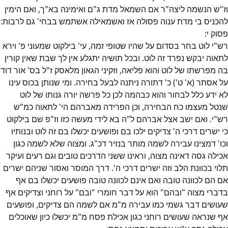
וז"ש הנשמה ליצה"ר אם השמאל מדת ג"ם ואימינה בא"ך, ואם הימין
להכניס בי מדת ענוה פסולה אז ואשמאילה אשתמש בבחי' גם לרבות:
פסוק
י
:
רש"י לוט בחר בסדום על שהיו שטופי זמה, עי' בילקוט שמעוני פ' וירא
לתאוה יבקש נפרד זה לוט. ובכל תושיה יתגלע אין לך שבת שאין קורין
בה מפרשתו של לוט והוא פליאה, וזקיני הגאון מלאסק ז"ל בס' אור דוד
על אסתר (א' ט') כ' דתורה ניתנה לבעל בחירה. ומי שנותן בכוס עינו
לא ידע כלל לבחור והוא כבהמה לכן כל פרשה יורה גנותו של לוט
שנטל מעצמו כח הבחירה, וכן הפרידה מאברהם הי' לתאוה כמ"ש
רש"י. ואם ישב אצל אברהם ל"ה בא לידי מעשה כזו וז"פ שם בילקוט
כי ישרים דרכי ה' צדיקים ילכו בם ופושעים יכשלו בם זה לוט ובנותיו
וכו' דמצינו עבירה לשמה מותר בנזיר דכ"ג. ומצוה שלא לשמה כגון
אכילה גסה דאינה מצוה, וראינו ששני הדרכים טובים וגם רעים ועיקר
תלוי בכוונת הלב וזה ישרים דרכי ה'. דרך המוסר ואסור שניהם ישרים
אם הם לכוונה טובה ואם אינם לכוונה טובה פושעים יכשלו בם אף
בדברי מצוה "ובהם" הוא על דבר חומרי "ובם" על רוחני וצדיקים אף
שעושים דבר גשמי כמו עבירה מ"מ אם לשמה הם צדיקים, ופושעים
אף שנראה שעושים רוחני כגון אכילת פסח מ"מ יכשלו כיון שאוכלים