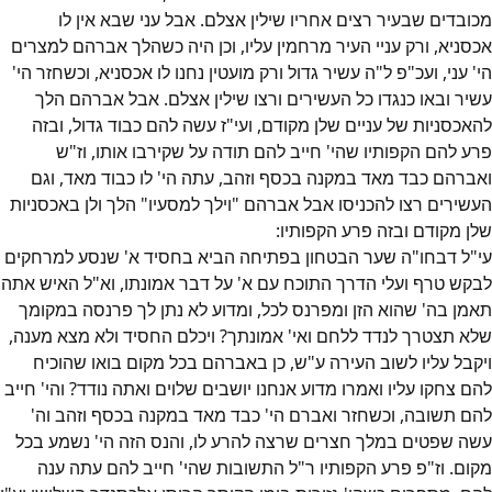
מכובדים שבעיר רצים אחריו שילין אצלם. אבל עני שבא אין לו
אכסניא, ורק עניי העיר מרחמין עליו, וכן היה כשהלך אברהם למצרים
הי' עני, ועכ"פ ל"ה עשיר גדול ורק מועטין נחנו לו אכסניא, וכשחזר הי'
עשיר ובאו כנגדו כל העשירים ורצו שילין אצלם. אבל אברהם הלך
להאכסניות של עניים שלן מקודם, ועי"ז עשה להם כבוד גדול, ובזה
פרע להם הקפותיו שהי' חייב להם תודה על שקירבו אותו, וז"ש
ואברהם כבד מאד במקנה בכסף וזהב, עתה הי' לו כבוד מאד, וגם
העשירים רצו להכניסו אבל אברהם "וילך למסעיו" הלך ולן באכסניות
שלן מקודם ובזה פרע הקפותיו:
עי"ל דבחו"ה שער הבטחון בפתיחה הביא בחסיד א' שנסע למרחקים
לבקש טרף ועלי הדרך התוכח עם א' על דבר אמונתו, וא"ל האיש אתה
תאמן בה' שהוא הזן ומפרנס לכל, ומדוע לא נתן לך פרנסה במקומך
שלא תצטרך לנדד ללחם ואי' אמונתך? ויכלם החסיד ולא מצא מענה,
ויקבל עליו לשוב העירה ע"ש, כן באברהם בכל מקום בואו שהוכיח
להם צחקו עליו ואמרו מדוע אנחנו יושבים שלוים ואתה נודד? והי' חייב
להם תשובה, וכשחזר ואברם הי' כבד מאד במקנה בכסף וזהב וה'
עשה שפטים במלך חצרים שרצה להרע לו, והנס הזה הי' נשמע בכל
מקום. וז"פ פרע הקפותיו ר"ל התשובות שהי' חייב להם עתה ענה