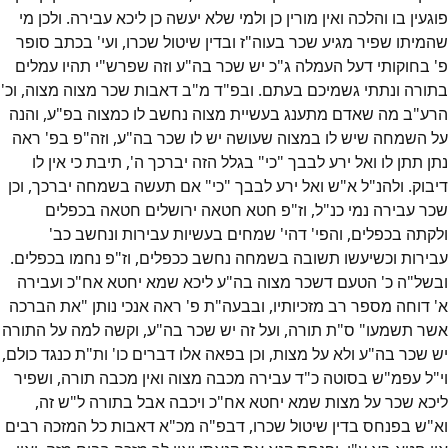
פוגעין בו והלכה ואין מורין כן ולמי שלא יעשה כן ליכא עבירה. ולכן מי
שהמיתו שפיר מגיע שכר בעוה"ז ובדין שיטול שכרו, ועי' בכתב סופר
פ' בחוקותי דעל העמלה ג"כ יש שכר בה"ע וזה שפרש"י תהיו עמלים
בתורה ונתתי גשמיכם בעתם. ובפ"ד מ"ב דאבות שכר מצוה מצוה, וכ'
הרע"ב מה שאדם מתענג בעשיית מצוה נחשב לו כמצוה בפ"ע, והנה
על השמחה שיש לו במצוה שעושה יש לו שכר בה"ע, וזה"פ בפ' ראה
נתן תתן לו ואל ירע לבבך "כי" בגלל הזה יברכך ה', תיבת כי אין לו
דיבוק. ולהנ"ל א"ש ואל ירע לבבך "כי" אם תעשה בשמחה יברכך, וכן
שכר עבירה נמי כנ"ל, וז"פ חטא חטאה ירושלים חטאה בכפלים
ולקתה בכפלים, והפי' דהי' שמחים בעשיות עבירות ונחשב כב'
עבירות וכשיעשו תשובה בשמחה נחשב ככפלים, וז"פ נחמו בכפלים.
ובשל"ה כ' הטעם דשכר מצוה בה"ע ליכא שמא יחטא אח"כ ועבירה
א' דוחה מספר רב מזכיותיו, ובבעה"ת פ' ראה אנכי נותן "את הברכה
אשר תשמעו" ס"ת תורה, ועל זה יש שכר בה"ע, וקשה למה על התורה
יש שכר בה"ע ולא על מצות, וכן בפאה אלו דברים כו' ות"ת כנגד כולם,
וי"ל עפמ"ש בסוטה כ"ד עבירה מכבה מצוה ואין מכבה תורה, ושפיר
ליכא שכר על מצות שמא יחטא אח"כ ויכבה אבל בתורה ל"ש זה,
וא"ש בפנחס בדין שיטול שכרו, דבפ"ה מכ"א דאבות כל המזכה רבים