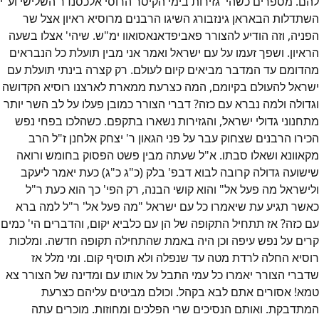
להם. מספרים כשהי' גזירות בימי הקיסר הרוסי אלכסנדר השלישי וע"י
השתדלות הבאראן גינזבורג השיגו הרבנים מרוסיא ראיון אצל שר
הפניה, וזה הודיע להצורר פאביפדאנאסואוו ימ"ש. שיהי' אצלו בשעה
הראיון. ושפך זעמו על עם ישראל ואמר אני מבין תועלת כל הנבראים
מהדומם עד המדבר מביאים קיום לעולם. רק קצרה בינתי תועלת עם
ישראל להעולם בקיומם, המה כצרעת ממארת לארצנו רוסיא הקדושה
וגדולה ולמה נברא עם כזה? דברי הצורר כמובן פעלו על לב השר יותר
מתחנוני גדולי ישראל, והגזירות נשארו בתקפם. כשהלכו בפחי נפש
הכירו הרבנים שצחוק עבר על פני הגאון ר' יצחק אלחנן ז"ל הרב
מקאוונא ושאלו סבתו. א"ל שעתה מבין פשט הפסוק בחומש ורואה
שישועה גדולה קרובה לבוא דבפ' בלק (כ"ג כ"ג) כעת יאמר ליעקב
ולישראל מה פעל אל" והוא קושי הבנה, רק הפי' כך הוא כעת ר"ל
כאשר תגיע עת שיאמרו כל עם ישראל "מה פעל אל' ר"ל למה ברא
עם כזה? אז תתחיל התקופה של הן עם כלביא יקום, והדברים הי' כמים
קרים על נפש עיפה וכן היה באמת שהתחילה תקופה חדשה. ומלכות
רוסיא החלה לרדת מטה עד שנפלה ולא תוסיף קום. ומי מלל אז
שדברי הצורר יאמרו כל עמי התבל על אותו עם ומדינה של הצורר צא
טמא! אסורים אתם לבא בקהל. וכולם מביטים עליהם כצרעת
המתדבקת. ואותם הנסיכים שרי הפלכים ומחוזות. מוכרים עתה