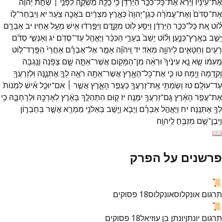
אֶת־
עֵינָ֗יו
וַיַּרְא֙
אֶת־
כָּל־
כִּכַּ֣ר
הַיַּרְדֵּ֔ן
כִּ֥י
כֻלָּ֖הּ
מַשְׁקֶ֑ה
לִפְנֵ֣י ׀
שַׁחֵ֣ת
יְהוָ֗ה
אֶת־
סְדֹם֙
וְאֶת־
עֲמֹרָ֔ה
כְּגַן־
יְהוָה֙
כְּאֶ֣רֶץ
מִצְרַ֔יִם
בֹּאֲכָ֖ה
צֹֽעַר׃
יא
וַיִּבְחַר־
ל֣וֹ
ל֗וֹט
אֵ֚ת
כָּל־
כִּכַּ֣ר
הַיַּרְדֵּ֔ן
וַיִּסַּ֥ע
ל֖וֹט
מִקֶּ֑דֶם
וַיִּפָּ֣רְד֔וּ
אִ֖ישׁ
מֵעַ֥ל
אָחִֽיו׃
יב
אַבְרָ֖ם
יָשַׁ֣ב
בְּאֶֽרֶץ־
כְּנָ֑עַן
וְל֗וֹט
יָשַׁב֙
בְּעָרֵ֣י
הַכִּכָּ֔ר
וַיֶּאֱהַ֖ל
עַד־
סְדֹֽם׃
יג
וְאַנְשֵׁ֣י
סְדֹ֔ם
רָעִ֖ים
וְחַטָּאִ֑ים
לַיהוָ֖ה
מְאֹֽד׃
יד
וַֽיהוָ֞ה
אָמַ֣ר
אֶל־
אַבְרָ֗ם
אַחֲרֵי֙
הִפָּֽרֶד־
ל֣וֹט
מֵֽעִמּ֔וֹ
שָׂ֣א
נָ֤א
עֵינֶ֙יךָ֙
וּרְאֵ֔ה
מִן־
הַמָּק֖וֹם
אֲשֶׁר־
אַתָּ֣ה
שָׁ֑ם
צָפֹ֥נָה
וָנֶ֖גְבָּה
וָקֵ֥דְמָה
וָיָֽמָּה׃
טו
כִּ֧י
אֶת־
כָּל־
הָאָ֛רֶץ
אֲשֶׁר־
אַתָּ֥ה
רֹאֶ֖ה
לְךָ֣
אֶתְּנֶ֑נָּה
וּֽלְזַרְעֲךָ֖
עַד־
עוֹלָֽם׃
טז
וְשַׂמְתִּ֥י
אֶֽת־
זַרְעֲךָ֖
כַּעֲפַ֣ר
הָאָ֑רֶץ
אֲשֶׁ֣ר ׀
אִם־
יוּכַ֣ל
אִ֗ישׁ
לִמְנוֹת֙
אֶת־
עֲפַ֣ר
הָאָ֔רֶץ
גַּֽם־
זַרְעֲךָ֖
יִמָּנֶֽה׃
יז
ק֚וּם
הִתְהַלֵּ֣ךְ
בָּאָ֔רֶץ
לְאָרְכָּ֖הּ
וּלְרָחְבָּ֑הּ
כִּ֥י
לְךָ֖
אֶתְּנֶֽנָּה׃
יח
וַיֶּאֱהַ֣ל
אַבְרָ֗ם
וַיָּבֹ֛א
וַיֵּ֛שֶׁב
בְּאֵלֹנֵ֥י
מַמְרֵ֖א
אֲשֶׁ֣ר
בְּחֶבְר֑וֹן
וַיִּֽבֶן־
שָׁ֥ם
מִזְבֵּ֖חַ
לַֽיהוָֽה׃
📖
פרשנים על הפרק
📜
תרגום אונקלוס
אונקלוס
18
פסוקים
📜
תרגום יונתן
יונתן בן עוזיאל
18
פסוקים