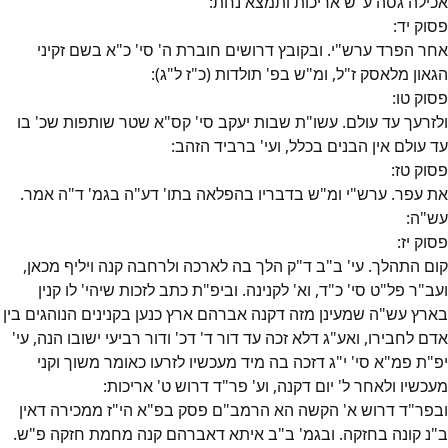
אכילה גסה ע"ש אריכות ותמצא נחת:
פסוק
יד
:
אחר הפרד ערש"י. ובקובץ דרושים חוברת ה' סי' כ"א בשם זקיני
הגאון מלאסק ז"ל, ומ"ש בפ' תולדות (כ"ז ל"ג):
פסוק
טו
:
ולזרעך עד עולם. עשו"ת שבות יעקב סי' קס"א שטר שותפות שכ' בו
עד עולם אין הבנים בכלל, ועי' ברביד הזהב:
פסוק
טז
:
את עפר. ערש"י ומ"ש בדבריו בהפלאה בתו' דע"ה בגמ' ד"ה אמר.
עש"ה:
פסוק
יז
:
קום התהלך. עי' ב"ב ד"ק הלך בה לארכה ולרחבה קנה ויליף מכאן,
ועב"ר פל"ט סי' כ"ד, וא' לקנינה. וביפ"ת כתב לזכות שיהי' לו קנין
בארץ עש"ה שמעינן מזה דקנה אברהם ארץ כנען בקנינים הנוהגים בין
אדם לחבירו, ואע"ג דלא זכה עד דור ד' דכ' ודור רביעי ישובו הנה, עי'
יפ"ת פמ"א סי' י"ג דזכה בה מיד מעכשיו לזרעו כאומר משוך וקני
מעכשיו ולאחר ל' יום דקנה, וע' פר"ד דרוש ט' אריכות:
ובפר"ד דרוש א' הקשה הא הרמב"ם פסק בפ"א הי"ז ממכירה דאין
ב"נ קונה בחזקה. ובגמ' ב"ב איתא דאברהם קנה מחמת חזקה פ"ש.