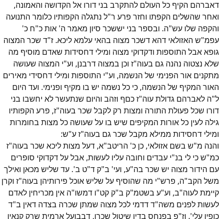
דאברהם הקיף כל העולם להתקרב בני דורו אל הקדושה והאמונה,
ואחר שהשלים הקפתו וחזר פרע ר"ל נתגלה הקפותיו כלומר התנועה
והקפה שלו עש"ה. ובספר בני יששכר סיון מאמר ה' אות כ"ח כ'
עפמ"ש האזולאי דהא דשכר מצוה בהאי עלמא ליכא. ז"ד שכר המצוה
גופא אבל התוספות ודקדוקי מצוה ומילי דחסידות שאדם מוסיף מה
שלא נצטוה נהנה גם בעוה"ז וכן במצוה דרבנן, וע"י המצוה שעושה
מתקנים אור הפנימי של הנשמה, וע"י התוספות ומילי דחסידי מאירים
האור המקיף של הנשמה, כי כל נשמה יש בו מקיף ופנימי. ועד היום
ל"ה לאברהם גדולת עוה"ז כםף וזהב והיום שנתעשר לא יחשבו בני
דורו שכל פעולת התורה ומצות רק לקבל שכר בעוה"ז, פרע הקפותיו
גילה לעין כל אורות המקיפים שיש בו על שעושה כל מצות בחומרות
ומילי דחסידות ממילא מקבל שכר גם בעוה"ז ע"ש:
והנה מ"ש בשם אזולאי, כן כ' הריטב"א, דעל מצות ליכא שכר בעוה"ז
כמ"ש כי לי בנ"י עבדים וחובה עליו לעשות, אבל על דקדוקי סופרים
עם הידור מצוה יש שכר בה"ע, ועי' ב"ק ד"ט ב'. עד שליש מכאן ואילך
משל הקב"ה, פרש"י מה שהוסיף על שליש אוכל פירותיהן בעוה"ז וקרן
קיימת לעוה"ב, וע"ע בשטמ"ק ב"ק קט"ו דמשו"ה אין מכריחין לאדם
לעשות לפנים משה"ד דדמי לכל מצוה שמתן שכרה בצדה דאין ב"ד
כופין עלי'. וז"פ בפנחס בדין שיטול שכרו, דבבועל ארמית שרק קנאין