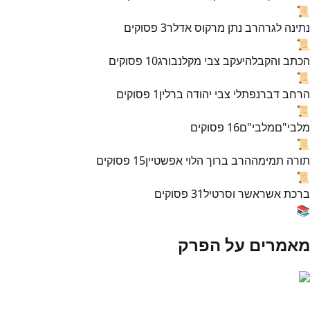
📜
נתינה לגר
הרב נתן מרקוס אדלר
3
פסוקים
📜
הכתב והקבלה
יעקב צבי מקלנבורג
10
פסוקים
📜
הרחב דבר
נפתלי צבי יהודה ברלין
1
פסוקים
📜
מלבי"ם
מלבי"ם
16
פסוקים
📜
תורה תמימה
הרב ברוך הלוי אפשטיין
15
פסוקים
📜
ברכת אשר
אשר וסרטיל
31
פסוקים
📚
מאמרים על הפרק