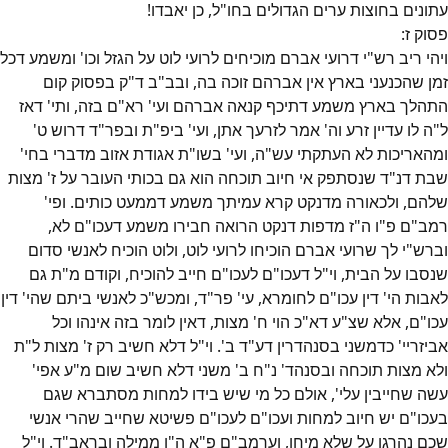
עתונים בחוצות ערים הגדולים בחו"ל, כן יאבדו!
פסוק
ז
:
ויהי ריב רש"י דרועי אברם מוכיחים לרועי לוט על הגזל וכו' ומשמע דכל
זמן שהכנעני בארץ אין אברהם זוכה בה, ובב"ב ד"ק בפסוק קום
התהלך בארץ משמע דתיכף קנאה אברהם ועי' רא"ם בזה, ותי' דאז
ל"ה לו עדיין זרע וה' אמר לזרעך אתן, ועי' ביפ"ת ובפר"ד דרוש ט'
ומהאריכות לא העתקתי עש"ה, ועי' בשו"ת אגודת אזוב מדברי בחי'
שבת דנ"ד שנסתפק אי חיוב תוכחה הוא גם בכותי העובר על ז' מצות
שלהם, ולכאורה מדנקט קרא עמיתך משמע דממעט כותים. ופי'
רמב"ם פ"ו ה"ז מדפות דנקט הרואה חבירו משמע דעכו"ם לא,
וברש"י לך שרועי אברם הוכיחו לרועי לוט, ולוט הוכיח לאנשי סדום
שנסבו על הבית, וי"ל דעכו"ם לעכו"ם חייב להוכיח, וקודם מ"ת גם
לאבות הי' דין עכו"ם לחומרא, עי' פר"ד, ומכש"כ לאנשי ביתם שהי' דין
עכו"ם, אלא שצ"ע דא"כ הוי ח' מצות, דאין לומר בזה אינהו וכל
אביזריי' כדמשני בסנהדרין דע"ד ב'. וי"ל דלא חשיב רק ז' מצות ל"ת
ולא מצות תוכחה ובסנהד' נ"ח ב' משני דלא חשיב שום מ"ע אפי'
עשה שחייבין עלי', אולם כל מי שיש בידו למחות מסתברא שגם
בעכו"ם יש חיוב למחות ועכו"ם לעכו"ם פשיטא שחייב שהרי אנשי
שכם נהרגו על שלא מיחו, וערמב"ם פ"א ה"ו ממילה ובראב"ד. וי"ל