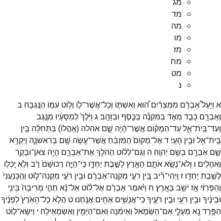
מג
מד
מה
מו
מז
מח
מט
נ
א
וַיַּעַל֩
אַבְרָ֨ם
מִמִּצְרַ֜יִם
ה֠וּא
וְאִשְׁתּ֧וֹ
וְכָל־
אֲשֶׁר־
ל֛וֹ
וְל֥וֹט
עִמּ֖וֹ
הַנֶּֽגְבָּה׃
ב
וְאַבְרָ֖ם
כָּבֵ֣ד
מְאֹ֑ד
בַּמִּקְנֶ֕ה
בַּכֶּ֖סֶף
וּבַזָּהָֽב׃
ג
וַיֵּ֙לֶךְ֙
לְמַסָּעָ֔יו
מִנֶּ֖גֶב
וְעַד־
בֵּֽית־
אֵ֑ל
עַד־
הַמָּק֗וֹם
אֲשֶׁר־
הָ֨יָה
שָׁ֤ם
אהלה
(
אָֽהֳלוֹ֙
)
בַּתְּחִלָּ֔ה
בֵּ֥ין
בֵּֽית־
אֵ֖ל
וּבֵ֥ין
הָעָֽי׃
ד
אֶל־
מְקוֹם֙
הַמִּזְבֵּ֔חַ
אֲשֶׁר־
עָ֥שָׂה
שָׁ֖ם
בָּרִאשֹׁנָ֑ה
וַיִּקְרָ֥א
שָׁ֛ם
אַבְרָ֖ם
בְּשֵׁ֥ם
יְהוָֽה׃
ה
וְגַם־
לְל֔וֹט
הַהֹלֵ֖ךְ
אֶת־
אַבְרָ֑ם
הָיָ֥ה
צֹאן־
וּבָקָ֖ר
וְאֹהָלִֽים׃
ו
וְלֹא־
נָשָׂ֥א
אֹתָ֛ם
הָאָ֖רֶץ
לָשֶׁ֣בֶת
יַחְדָּ֑ו
כִּֽי־
הָיָ֤ה
רְכוּשָׁם֙
רָ֔ב
וְלֹ֥א
יָֽכְל֖וּ
לָשֶׁ֥בֶת
יַחְדָּֽו׃
ז
וַֽיְהִי־
רִ֗יב
בֵּ֚ין
רֹעֵ֣י
מִקְנֵֽה־
אַבְרָ֔ם
וּבֵ֖ין
רֹעֵ֣י
מִקְנֵה־
ל֑וֹט
וְהַֽכְּנַעֲנִי֙
וְהַפְּרִזִּ֔י
אָ֖ז
יֹשֵׁ֥ב
בָּאָֽרֶץ׃
ח
וַיֹּ֨אמֶר
אַבְרָ֜ם
אֶל־
ל֗וֹט
אַל־
נָ֨א
תְהִ֤י
מְרִיבָה֙
בֵּינִ֣י
וּבֵינֶ֔יךָ
וּבֵ֥ין
רֹעַ֖י
וּבֵ֣ין
רֹעֶ֑יךָ
כִּֽי־
אֲנָשִׁ֥ים
אַחִ֖ים
אֲנָֽחְנוּ׃
ט
הֲלֹ֤א
כָל־
הָאָ֙רֶץ֙
לְפָנֶ֔יךָ
הִפָּ֥רֶד
נָ֖א
מֵעָלָ֑י
אִם־
הַשְּׂמֹ֣אל
וְאֵימִ֔נָה
וְאִם־
הַיָּמִ֖ין
וְאַשְׂמְאִֽילָה׃
י
וַיִּשָּׂא־
ל֣וֹט