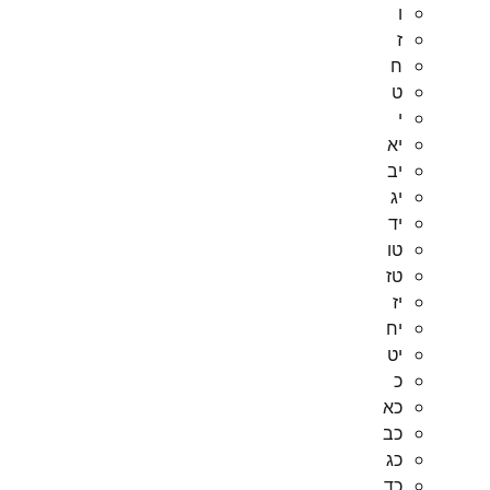
ו
ז
ח
ט
י
יא
יב
יג
יד
טו
טז
יז
יח
יט
כ
כא
כב
כג
כד