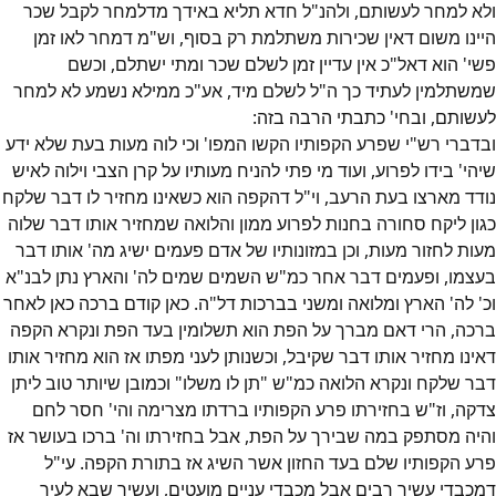
ולא למחר לעשותם, ולהנ"ל חדא תליא באידך מדלמחר לקבל שכר
היינו משום דאין שכירות משתלמת רק בסוף, וש"מ דמחר לאו זמן
פשי' הוא דאל"כ אין עדיין זמן לשלם שכר ומתי ישתלם, וכשם
שמשתלמין לעתיד כך ה"ל לשלם מיד, אע"כ ממילא נשמע לא למחר
לעשותם, ובחי' כתבתי הרבה בזה:
ובדברי רש"י שפרע הקפותיו הקשו המפו' וכי לוה מעות בעת שלא ידע
שיהי' בידו לפרוע, ועוד מי פתי להניח מעותיו על קרן הצבי וילוה לאיש
נודד מארצו בעת הרעב, וי"ל דהקפה הוא כשאינו מחזיר לו דבר שלקח
כגון ליקח סחורה בחנות לפרוע ממון והלואה שמחזיר אותו דבר שלוה
מעות לחזור מעות, וכן במזונותיו של אדם פעמים ישיג מה' אותו דבר
בעצמו, ופעמים דבר אחר כמ"ש השמים שמים לה' והארץ נתן לבנ"א
וכ' לה' הארץ ומלואה ומשני בברכות דל"ה. כאן קודם ברכה כאן לאחר
ברכה, הרי דאם מברך על הפת הוא תשלומין בעד הפת ונקרא הקפה
דאינו מחזיר אותו דבר שקיבל, וכשנותן לעני מפתו אז הוא מחזיר אותו
דבר שלקח ונקרא הלואה כמ"ש "תן לו משלו" וכמובן שיותר טוב ליתן
צדקה, וז"ש בחזירתו פרע הקפותיו ברדתו מצרימה והי' חסר לחם
והיה מסתפק במה שבירך על הפת, אבל בחזירתו וה' ברכו בעושר אז
פרע הקפותיו שלם בעד החזון אשר השיג אז בתורת הקפה. עי"ל
דמכבדי עשיר רבים אבל מכבדי עניים מועטים, ועשיר שבא לעיר