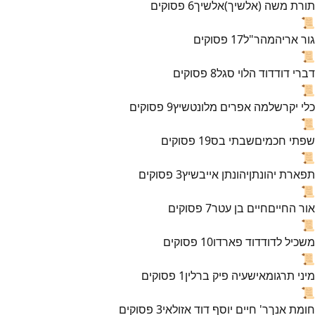
תורת משה (אלשיך)
אלשיך
6
פסוקים
📜
גור אריה
מהר"ל
17
פסוקים
📜
דברי דוד
דוד הלוי סגל
8
פסוקים
📜
כלי יקר
שלמה אפרים מלונטשיץ
9
פסוקים
📜
שפתי חכמים
שבתי בס
19
פסוקים
📜
תפארת יהונתן
יהונתן אייבשיץ
3
פסוקים
📜
אור החיים
חיים בן עטר
7
פסוקים
📜
משכיל לדוד
דוד פארדו
10
פסוקים
📜
מיני תרגומא
ישעיה פיק ברלין
1
פסוקים
📜
חומת אנך
ר' חיים יוסף דוד אזולאי
3
פסוקים