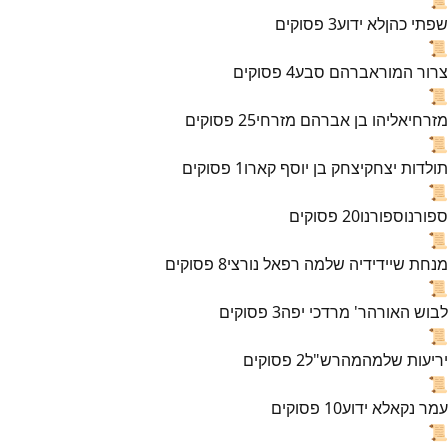
שפתי כהן
לא ידוע
3
פסוקים
📜
צרור המור
אברהם סבע
4
פסוקים
📜
מזרחי
אליהו בן אברהם מזרחי
25
פסוקים
📜
תולדות יצחק
יצחק בן יוסף קארו
1
פסוקים
📜
ספורנו
ספורנו
20
פסוקים
📜
מנחת שי
ידידיה שלמה רפאל נורצי
8
פסוקים
📜
לבוש האורה
ר' מרדכי יפה
3
פסוקים
📜
יריעות שלמה
מהרש"ל
2
פסוקים
📜
עמר נקא
לא ידוע
10
פסוקים
📜