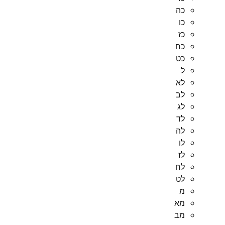
כה
כו
כז
כח
כט
ל
לא
לב
לג
לד
לה
לו
לז
לח
לט
מ
מא
מב