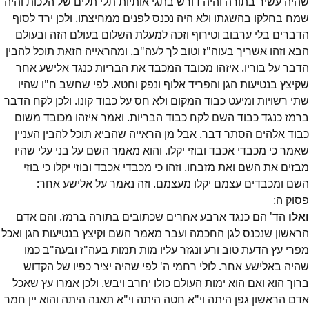
שהיה עשיר בתורה והיה דורש בתגי אותיות תלי תלים של הלכות והיה
שמח בחלקו בהשגתו ולא היה נכנס לפנים ממחיצתו. ולכן ירד לסוף
הדברים בלי ערבוב וטירוף וזכה למעלת השלום בעולם הזה ובעולם
הבא וזהו אשריך בעוה"ז וטוב לך לעה"ב. ומהראייה הזאת תוכל להבין
הדבר על בוריו. איזהו מכובד המכבד את הבריות כנגד אלישע אחר
שקיצץ בנטיעות הגן והפריד אלוף ונפק וחטא. לפי שחשב ח"ו שהיו
שתי רשויות ומיעט כבוד המקום ולא חס על כבוד קונו. ולכן לקח הדבר
ברמז כנגד כבוד השם לקח כבוד הבריות. ואמר איזהו מכובד משום
כבוד אלהים הסתר דבר. אבל מן הראייה שהביא תוכל להבין העניין
שאמר כי מכבדי אכבד ובוזי יקלו. והוא מאמר השם על בני עלי שהיו
מבזים את השם ואת מזבחו. וזהו כי מכבדי אכבד ובוזי יקלו כי בוזי
השם ומכבדים עצמם יקלו מעצמם. וזה נאמר על אלישע אחר:
פסוק
ה
:
ואלו
הד' הם כנגד ארבע אחרים שכתובים בתורה ברמז. והם אדם
הראשון שנכנס לגן החכמה ועבר מאמר השם וקיצץ בנטיעות הגן ואכל
מפרי עץ הדעת טוב ורע ונגזר עליו מות תמות בעה"ז ובעה"ב כמו
שהיה באלישע אחר. לולי רחמי ה' לפי שהיה יציר כפיו של הקדוש
ברוך הוא ואם הוא ימות העולם כולו יחרב ויבש. ולכן אמרו עץ שאכל
אדם הראשון גפן היתה וי"א חטה היתה וי"א תאנה היתה והוא יין חמר