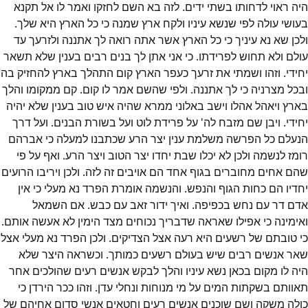
היה ראוי לדחותו בשתי ידים. לזה בא השם לחזקו ואמר לו אל תקנא
בעושי עולה לפי שנשא עיניו ולקח ארץ שמנה כי כל הארץ היא שלך.
ולכן שא נא עיניך כי כל הארץ אשר אתה רואה לך אתננה ולזרעך עד
עולם ולא תחוש לפרידתו. כי אני אתן לך בנים רבים בענין שלא תשאר
יחידי. וזהו ושמתי את זרעך כעפר הארץ קום התהלך בארץ להחזיק בה
ובכל מצרניה כי לך אתננה. ולפי שהשם אמר לו קום. קם ממקומו והלך
בארץ ויאהל אהלו וישב באלוני ממרא שהיה איש טוב בענין שלא יהיה
יחידי. ויבן שם מזבח לה' על פרידת לוט ועל בשורת הבנים. ועל דרך
הנעלם כל הפרשה משלמת ענין יצר הרע שכתבנו למעלה כי אברהם
רומז לנשמה ולכן לא יכלו שבת יחדו יצר הטוב ויצר הרע. ואף על פי
שהם אחים מחוברים בגוף אחד הם אויבים זה לזה. ולכן ויריבו הרועים
יחדיו הם כחות הגוף והנפש. והנשמה אומרת הפרד נא מעלי כי אין
אדם דר עם נחש בכפיפה. ואיך ידור זאב עם כבש. אם השמאל
ואימינה כי אפילו שאראה שדבריך נכוחים מצד הימין לא אעשה אותם.
כי טובתם של רשעים היא רעה אצל הצדיקים. ולכן הפרד נא מעלי אצל
שאר אנשים רבים שיש בעולם רשעים כמותך. וכשראה היצר שלא
היה לו מקום בכאן נשא עיניו והלך לבקש אנשים רעים שהולכים אחר
תאוותם בשקתות המים על מי מנוחות ונחלי עדן. וזהו ככר הירדן כי
כולה משקה ושם שוכנים אנשים רעים וחטאים אנשי סדום אחיהם של