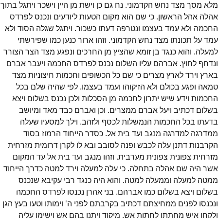
מלא מסך מצד נחש הקדמוני. נח גם כן וישת מן היין וישכר ויתגל בתוך
אהלה אהל הראשון. כי שם הוא מקום הטעות ליודעים ונכנס לפרדס
החכמה ולא עמד בעצמו ונטרפה דעתו כשכור. ויתגל שגלה הסוד ולא
עמד על תכונתו מצד נחש הקדמוני. וזהו ארור כנען כמו שפירשתי
למעלה. והוא כנגד בן זומא שהציץ מן החרכים ונפגע מצד הצר הצורר
ונדחף לחוץ. אברהם עליו השלום נכנס לפרדס החכמה ויעבר אברם
בארץ וירד לארץ מצרים כי שם כל הכשופים וחכמות חיצוניות מצד
טמאה ופגע בכולם ולא הזיקוהו ועמד בעצמו. לפי שהיה שלם בכל
החכמות וידע שיש יתרון לחכמה מן הסכלות ולכן נכנס בשלום ויצא
בשלום דכתיב ויעל אברם ממצרים. וכן ואברם כבד מאד ומיושב
בדעתו בכל החכמות הנמשלות לכסף ולזהב. וילך למסעיו שעלה
ממדרגה למדרגה מנגב ועד בית אל. כסדר הייחוד הרמוז בסוד
הקרבנות דתנן עלה לכבש ופנה לסובב ובא לו לקרן דרומית מזרחית
מזרחית צפונית צפונית מערבית. וזהו מנגב ועד בית אל עד המקום
אשר היה שם אהלה בתחלה. כי עלה למעלה וירד למטה כדרך הייחוד
ממטה למעלה וממעלה למטה. והוא היה כנגד רבי עקיבא שנכנס
בשלום ויצא בשלום כמו אברהם. בני אהרן נכנסו לפרדס החכמה
ונכנסו לפנים ממחיצתם דכתיב בקרבתם לפני ה' וימותו וטעו בעץ הגן
ולקחו איש מחתתו לחתות אש. מיקוד ויתנו בהם אש וישימו עליה