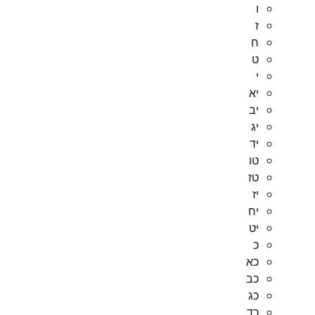
ו
ז
ח
ט
י
יא
יב
יג
יד
טו
טז
יז
יח
יט
כ
כא
כב
כג
כד