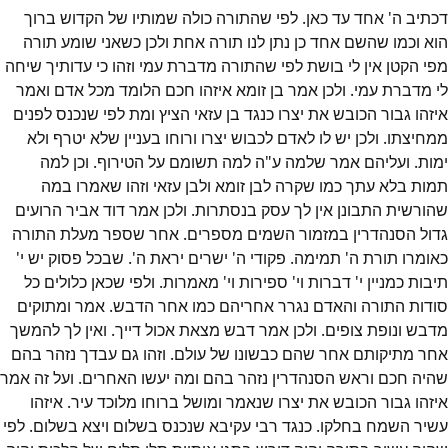
דכתיב ה' אחד עד כאן. לפי שהתורה כולה שמותיו של הקדוש ברוך
הוא וכמו שהשם אחד כן נתן לנו תורה אחת ולכן כשאני שומע תורה
מפי הקטן אין לי בושת לפי שהתורה מדברת עמי וזהו כי עדותיך שיחה
לי מדברת עמי. ולכן אמר בן זומא איזהו חכם הלומד מכל אדם ואמר
איזהו גבור הכובש את יצרו כנגד בן עזאי הציץ ומת לפי שנכנס לפנים
ממחיצתו. ולכן יש לו לאדם לכבוש יצרו ורוחו בעניין שלא יטרף ולא
ימות. ועליהם אמר שלמה ע"ה למה תשומם על הטירוף. וכן למה
תמות בלא עתך כמו שקרה לבן זומא ולבן עזאי וזהו שאמרו במה
שהורשית התבונן אין לך עסק בנסתרות. ולכן אמר דוד אביר הרועים
גדול הסנהדרין במזמור השמים מספרים. אחר שספר מעלת התורה
כאומרו תורת ה' תמימה. פקודי ה' ישרים יראת ה'. שבכל פסוק יש י'
תיבות כמניין י' דברות וי' ספירות וי' מאמרות. ולפי שכאן כלולים כל
סודות התורה והאדם נגרר אחריהם כמו אחר הדבש. אמר ומתוקים
מדבש ונופת צופים. ולכן אמר דבש מצאת אכול דייך. ואין לך להמשך
אחר מתיקותם אחר שהם כבשונו של עולם. וזהו גם עבדך נזהר בהם
שהיה חכם וראש הסנהדרין נזהר בהם ומה יעשו האחרים. ועל זה אמר
איזהו גבור הכובש את יצרו שנאמר ומושל ברוחו מלוכד עיר. איזהו
עשיר השמח בחלקו. כנגד רבי עקיבא שנכנס בשלום ויצא בשלום. לפי