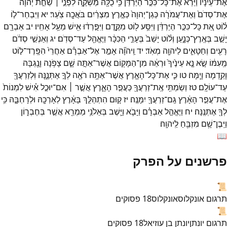
אֶת־
עֵינָ֗יו
וַיַּרְא֙
אֶת־
כָּל־
כִּכַּ֣ר
הַיַּרְדֵּ֔ן
כִּ֥י
כֻלָּ֖הּ
מַשְׁקֶ֑ה
לִפְנֵ֣י ׀
שַׁחֵ֣ת
יְהוָ֗ה
אֶת־
סְדֹם֙
וְאֶת־
עֲמֹרָ֔ה
כְּגַן־
יְהוָה֙
כְּאֶ֣רֶץ
מִצְרַ֔יִם
בֹּאֲכָ֖ה
צֹֽעַר׃
יא
וַיִּבְחַר־
ל֣וֹ
ל֗וֹט
אֵ֚ת
כָּל־
כִּכַּ֣ר
הַיַּרְדֵּ֔ן
וַיִּסַּ֥ע
ל֖וֹט
מִקֶּ֑דֶם
וַיִּפָּ֣רְד֔וּ
אִ֖ישׁ
מֵעַ֥ל
אָחִֽיו׃
יב
אַבְרָ֖ם
יָשַׁ֣ב
בְּאֶֽרֶץ־
כְּנָ֑עַן
וְל֗וֹט
יָשַׁב֙
בְּעָרֵ֣י
הַכִּכָּ֔ר
וַיֶּאֱהַ֖ל
עַד־
סְדֹֽם׃
יג
וְאַנְשֵׁ֣י
סְדֹ֔ם
רָעִ֖ים
וְחַטָּאִ֑ים
לַיהוָ֖ה
מְאֹֽד׃
יד
וַֽיהוָ֞ה
אָמַ֣ר
אֶל־
אַבְרָ֗ם
אַחֲרֵי֙
הִפָּֽרֶד־
ל֣וֹט
מֵֽעִמּ֔וֹ
שָׂ֣א
נָ֤א
עֵינֶ֙יךָ֙
וּרְאֵ֔ה
מִן־
הַמָּק֖וֹם
אֲשֶׁר־
אַתָּ֣ה
שָׁ֑ם
צָפֹ֥נָה
וָנֶ֖גְבָּה
וָקֵ֥דְמָה
וָיָֽמָּה׃
טו
כִּ֧י
אֶת־
כָּל־
הָאָ֛רֶץ
אֲשֶׁר־
אַתָּ֥ה
רֹאֶ֖ה
לְךָ֣
אֶתְּנֶ֑נָּה
וּֽלְזַרְעֲךָ֖
עַד־
עוֹלָֽם׃
טז
וְשַׂמְתִּ֥י
אֶֽת־
זַרְעֲךָ֖
כַּעֲפַ֣ר
הָאָ֑רֶץ
אֲשֶׁ֣ר ׀
אִם־
יוּכַ֣ל
אִ֗ישׁ
לִמְנוֹת֙
אֶת־
עֲפַ֣ר
הָאָ֔רֶץ
גַּֽם־
זַרְעֲךָ֖
יִמָּנֶֽה׃
יז
ק֚וּם
הִתְהַלֵּ֣ךְ
בָּאָ֔רֶץ
לְאָרְכָּ֖הּ
וּלְרָחְבָּ֑הּ
כִּ֥י
לְךָ֖
אֶתְּנֶֽנָּה׃
יח
וַיֶּאֱהַ֣ל
אַבְרָ֗ם
וַיָּבֹ֛א
וַיֵּ֛שֶׁב
בְּאֵלֹנֵ֥י
מַמְרֵ֖א
אֲשֶׁ֣ר
בְּחֶבְר֑וֹן
וַיִּֽבֶן־
שָׁ֥ם
מִזְבֵּ֖חַ
לַֽיהוָֽה׃
📖
פרשנים על הפרק
📜
תרגום אונקלוס
אונקלוס
18
פסוקים
📜
תרגום יונתן
יונתן בן עוזיאל
18
פסוקים