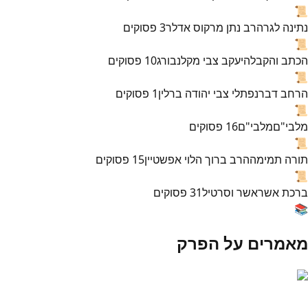
📜
נתינה לגר
הרב נתן מרקוס אדלר
3
פסוקים
📜
הכתב והקבלה
יעקב צבי מקלנבורג
10
פסוקים
📜
הרחב דבר
נפתלי צבי יהודה ברלין
1
פסוקים
📜
מלבי"ם
מלבי"ם
16
פסוקים
📜
תורה תמימה
הרב ברוך הלוי אפשטיין
15
פסוקים
📜
ברכת אשר
אשר וסרטיל
31
פסוקים
📚
מאמרים על הפרק