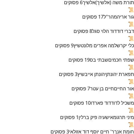
תורת משה (אלשיך)
אלשיך
6
פסוקים
📜
גור אריה
מהר"ל
17
פסוקים
📜
דברי דוד
דוד הלוי סגל
8
פסוקים
📜
כלי יקר
שלמה אפרים מלונטשיץ
9
פסוקים
📜
שפתי חכמים
שבתי בס
19
פסוקים
📜
תפארת יהונתן
יהונתן אייבשיץ
3
פסוקים
📜
אור החיים
חיים בן עטר
7
פסוקים
📜
משכיל לדוד
דוד פארדו
10
פסוקים
📜
מיני תרגומא
ישעיה פיק ברלין
1
פסוקים
📜
חומת אנך
ר' חיים יוסף דוד אזולאי
3
פסוקים