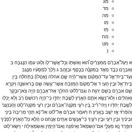
מג
מד
מה
מו
מז
מח
מט
נ
א
וַיַּעַל֩
אַבְרָ֨ם
מִמִּצְרַ֜יִם
ה֠וּא
וְאִשְׁתּ֧וֹ
וְכָל־
אֲשֶׁר־
ל֛וֹ
וְל֥וֹט
עִמּ֖וֹ
הַנֶּֽגְבָּה׃
ב
וְאַבְרָ֖ם
כָּבֵ֣ד
מְאֹ֑ד
בַּמִּקְנֶ֕ה
בַּכֶּ֖סֶף
וּבַזָּהָֽב׃
ג
וַיֵּ֙לֶךְ֙
לְמַסָּעָ֔יו
מִנֶּ֖גֶב
וְעַד־
בֵּֽית־
אֵ֑ל
עַד־
הַמָּק֗וֹם
אֲשֶׁר־
הָ֨יָה
שָׁ֤ם
אהלה
(
אָֽהֳלוֹ֙
)
בַּתְּחִלָּ֔ה
בֵּ֥ין
בֵּֽית־
אֵ֖ל
וּבֵ֥ין
הָעָֽי׃
ד
אֶל־
מְקוֹם֙
הַמִּזְבֵּ֔חַ
אֲשֶׁר־
עָ֥שָׂה
שָׁ֖ם
בָּרִאשֹׁנָ֑ה
וַיִּקְרָ֥א
שָׁ֛ם
אַבְרָ֖ם
בְּשֵׁ֥ם
יְהוָֽה׃
ה
וְגַם־
לְל֔וֹט
הַהֹלֵ֖ךְ
אֶת־
אַבְרָ֑ם
הָיָ֥ה
צֹאן־
וּבָקָ֖ר
וְאֹהָלִֽים׃
ו
וְלֹא־
נָשָׂ֥א
אֹתָ֛ם
הָאָ֖רֶץ
לָשֶׁ֣בֶת
יַחְדָּ֑ו
כִּֽי־
הָיָ֤ה
רְכוּשָׁם֙
רָ֔ב
וְלֹ֥א
יָֽכְל֖וּ
לָשֶׁ֥בֶת
יַחְדָּֽו׃
ז
וַֽיְהִי־
רִ֗יב
בֵּ֚ין
רֹעֵ֣י
מִקְנֵֽה־
אַבְרָ֔ם
וּבֵ֖ין
רֹעֵ֣י
מִקְנֵה־
ל֑וֹט
וְהַֽכְּנַעֲנִי֙
וְהַפְּרִזִּ֔י
אָ֖ז
יֹשֵׁ֥ב
בָּאָֽרֶץ׃
ח
וַיֹּ֨אמֶר
אַבְרָ֜ם
אֶל־
ל֗וֹט
אַל־
נָ֨א
תְהִ֤י
מְרִיבָה֙
בֵּינִ֣י
וּבֵינֶ֔יךָ
וּבֵ֥ין
רֹעַ֖י
וּבֵ֣ין
רֹעֶ֑יךָ
כִּֽי־
אֲנָשִׁ֥ים
אַחִ֖ים
אֲנָֽחְנוּ׃
ט
הֲלֹ֤א
כָל־
הָאָ֙רֶץ֙
לְפָנֶ֔יךָ
הִפָּ֥רֶד
נָ֖א
מֵעָלָ֑י
אִם־
הַשְּׂמֹ֣אל
וְאֵימִ֔נָה
וְאִם־
הַיָּמִ֖ין
וְאַשְׂמְאִֽילָה׃
י
וַיִּשָּׂא־
ל֣וֹט