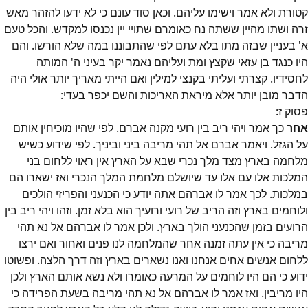
קטורת ולא אמר וישימו עליהם. וכאן סוד עונם כי לא ידעו להזהר מאש
זרה ושתו מהיין ששתה נח כאומרם שתויי יין נכנסו למקדש. והכל טעם
א' בעניין שבזה מתו בלא עתם לפי שהתבוננו במה שלא הורשו. והם
היו כנגד בן עזאי שקצץ ומת ועליהם נאמר יקר בעיני ה' המותה
לחסידיו. קצרתי ועליתי בקנצי למילין ואם הייתי מאריך יותר אולי היה
הדבר מובן יותר אלא מיראת האריכות והשם יכפר בעדי:
פסוק
ז
:
אחר
כך אמר ויהי ריב בין רועי מקנה אברם. לפי שהיו מוכיחין אותם
על הגזל. ויאמר אברם אל תהי מריבה ביני וביניך. לפי שידוע כשיש
מלחמה בארץ מצד מלך נכרי שבא על הארץ אין ראוי ללחום בני
המלכות אלו עם אלו עד שיושלם מלחמת המלך הנכרי ואז ישארו הם
במלכות. לכך אמר לו אברהם אתה יודע כי הכנעני והפריזי הולכים
ולוחמים בארץ וזה הריב של רועי ורועיך הוא בלא זמן. וזהו ויהי ריב בין
הרועים בזמן שהכנעני הולך בארץ. ולכן אמר לו אברהם אל נא תהי
מריבה כי אין עתה זמנה אחר שהמלחמה לנו פנים ואחור ואם ירצו
ללחום אנשים אחים אנחנו ואנו נשארים בארץ וזה דרך הלצה. ופשוטו
ידוע כי הם היו לוחמים על המרעה כאומרו ולא נשא אותם הארץ ולכן
היו מריבין. ואז אמר לו אברהם אל נא תהי מריבה בשעת הפרידה כי