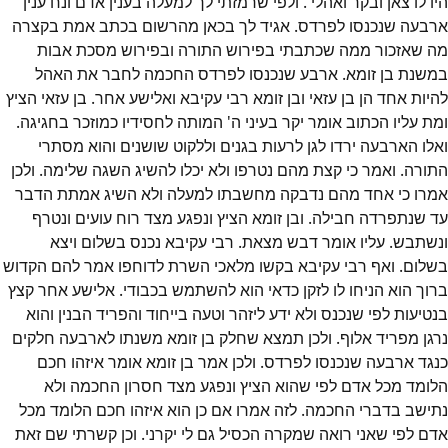
היו לו צאן ובקר ואהלי'. ולפי שרמזתי לך למעלה בענין אדם ונח ענין
ארבעה שנכנסו לפרדס. אגיד לך בכאן מהרשום בכתב אמת בקצרה
מה שאזכור ממה שכתבתי בפירוש התורה ובפירוש מסכת אבות
במשנת בן זומא. ארבע שנכנסו לפרדס החכמה לחבר את האהל
להיות אחד הן בן עזאי ובן זומא רבי עקיבא ואלישע אחר. בן עזאי הציץ
ומת עליו הכתוב אומר יקר בעיני ה' המותה לחסידיו כמוזכר בחגיגה.
ואלו הארבעה ירדו לגן לרעות בגנים וללקוט שושנים והוא מסתרי
התורה. ואמר כי קצת מהם נטרפו ולא יכלו להשיג השגה שלימה. ולכן
אמרו כי אחד מהם נדבקה מחשבתו למעלה ולא השיג אמתת הדבר
עד שנתפרדה חבילה. ובן זומא הציץ ונפגע מצד רוח עועים ונטרף
ונשתבש. עליו אומר דבש מצאת. רבי עקיבא נכנס בשלום ויצא
בשלום. ואף רבי עקיבא בקשו מלאכי השרת לדוחפו אמר להם הקדוש
ברוך הוא הניחו לו לזקן כדאי הוא להשתמש בכבודי. אלישע אחר קצץ
בנטיעות לפי שנכנס ולא ידע ליזהר וטעה בייחוד והפריד הבנין והוא
נרגן מפריד אלוף. ולכן תמצא שחלק בן זומא משנתו לארבעה חלקים
כנגד ארבעה שנכנסו לפרדס. ולכן אמר בן זומא אומר איזהו חכם
הלומד מכל אדם לפי שהוא הציץ ונפגע מצד חסרון החכמה ולא
נתישב בדברי החכמה. לזה אמרו אם כן הוא איזהו חכם הלומד מכל
אדם לפי שאני רואה שמקרה הכסיל גם לי יקרני. וכן קשרתי שם זאת