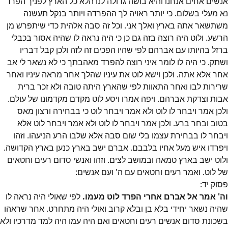
אנשים אחים אנחנו והיא בושה גדולה לנו הלא כל הארץ לפניך הפרד
נא מעלי בשלום. כי יותר ראויה לך ההפרדה ויותר בנקל תעשנה
משתשאר אתה בארץ ואלך אני. וכל זה סבה אלהית כדי שיתפרש מן
הרשע. ולוט היה רוצה בזה גם כן כי היה נראה לו שהיה אסור בכבלי
ברזל בהיותו עם אברהם לפי שהיו הפכים זה לזה ולכן קבל דבריו
ושתק. כי היה לו לומר איני רוצה להפרד מאהבתך כי לא נשאר לי אב
אחר אלא אתה. ולכן וישא לוט את עיניו שהלך אחר מראה עיניו ואחר
שרירות לבו ואחר התאוות לפי שהארץ היתה טובה ולא זכר ברית
אבות וצדקת אברהם. ויפה אמרו ויסע לוט מקדם מקדמונו של עולם.
ולכן אמר ויבחר לו לוט ולא אמר ויבחר לוט כי בבחירה ורצון מאס
בטוב ובחר ברע. ולכן אמר ויבחר לו לוט ולא אמר ויבחר לוט אלא
ויבחר לו בבחירת עצמו בלי שום סבה אלא שלבו הרע הניעהו. וזהו
ויפרדו איש מעל אחיו בלבבם. אברם ישב בארץ כנען בארץ הקדושה.
ולוט ישב בארץ טמאה ובמושב לצים. וזהו ואנשי סדום רעים וחטאים
של לוט. ואמר רעים וחטאים עם ה' ועם אנשים:
פסוק
יד
:
וה' אמר אל אברם אחרי הפרד לוט מעמו.
לפי שאולי היה נראה לו
שהיה נשאר יחידי בלא בן ובלא קרוב ואולי היה מתחרט. אחר שראהו
בשכונת סדום אנשים רעים וחטאים ואם היה עמו היה למד מדרכיו ולא