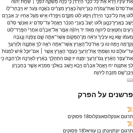
אֶת־
עֵינָ֗יו
וַיַּרְא֙
אֶת־
כָּל־
כִּכַּ֣ר
הַיַּרְדֵּ֔ן
כִּ֥י
כֻלָּ֖הּ
מַשְׁקֶ֑ה
לִפְנֵ֣י ׀
שַׁחֵ֣ת
יְהוָ֗ה
אֶת־
סְדֹם֙
וְאֶת־
עֲמֹרָ֔ה
כְּגַן־
יְהוָה֙
כְּאֶ֣רֶץ
מִצְרַ֔יִם
בֹּאֲכָ֖ה
צֹֽעַר׃
יא
וַיִּבְחַר־
ל֣וֹ
ל֗וֹט
אֵ֚ת
כָּל־
כִּכַּ֣ר
הַיַּרְדֵּ֔ן
וַיִּסַּ֥ע
ל֖וֹט
מִקֶּ֑דֶם
וַיִּפָּ֣רְד֔וּ
אִ֖ישׁ
מֵעַ֥ל
אָחִֽיו׃
יב
אַבְרָ֖ם
יָשַׁ֣ב
בְּאֶֽרֶץ־
כְּנָ֑עַן
וְל֗וֹט
יָשַׁב֙
בְּעָרֵ֣י
הַכִּכָּ֔ר
וַיֶּאֱהַ֖ל
עַד־
סְדֹֽם׃
יג
וְאַנְשֵׁ֣י
סְדֹ֔ם
רָעִ֖ים
וְחַטָּאִ֑ים
לַיהוָ֖ה
מְאֹֽד׃
יד
וַֽיהוָ֞ה
אָמַ֣ר
אֶל־
אַבְרָ֗ם
אַחֲרֵי֙
הִפָּֽרֶד־
ל֣וֹט
מֵֽעִמּ֔וֹ
שָׂ֣א
נָ֤א
עֵינֶ֙יךָ֙
וּרְאֵ֔ה
מִן־
הַמָּק֖וֹם
אֲשֶׁר־
אַתָּ֣ה
שָׁ֑ם
צָפֹ֥נָה
וָנֶ֖גְבָּה
וָקֵ֥דְמָה
וָיָֽמָּה׃
טו
כִּ֧י
אֶת־
כָּל־
הָאָ֛רֶץ
אֲשֶׁר־
אַתָּ֥ה
רֹאֶ֖ה
לְךָ֣
אֶתְּנֶ֑נָּה
וּֽלְזַרְעֲךָ֖
עַד־
עוֹלָֽם׃
טז
וְשַׂמְתִּ֥י
אֶֽת־
זַרְעֲךָ֖
כַּעֲפַ֣ר
הָאָ֑רֶץ
אֲשֶׁ֣ר ׀
אִם־
יוּכַ֣ל
אִ֗ישׁ
לִמְנוֹת֙
אֶת־
עֲפַ֣ר
הָאָ֔רֶץ
גַּֽם־
זַרְעֲךָ֖
יִמָּנֶֽה׃
יז
ק֚וּם
הִתְהַלֵּ֣ךְ
בָּאָ֔רֶץ
לְאָרְכָּ֖הּ
וּלְרָחְבָּ֑הּ
כִּ֥י
לְךָ֖
אֶתְּנֶֽנָּה׃
יח
וַיֶּאֱהַ֣ל
אַבְרָ֗ם
וַיָּבֹ֛א
וַיֵּ֛שֶׁב
בְּאֵלֹנֵ֥י
מַמְרֵ֖א
אֲשֶׁ֣ר
בְּחֶבְר֑וֹן
וַיִּֽבֶן־
שָׁ֥ם
מִזְבֵּ֖חַ
לַֽיהוָֽה׃
📖
פרשנים על הפרק
📜
תרגום אונקלוס
אונקלוס
18
פסוקים
📜
תרגום יונתן
יונתן בן עוזיאל
18
פסוקים