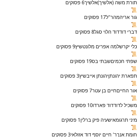
תורת משה (אלשיך)
אלשיך
6
פסוקים
📜
גור אריה
מהר"ל
17
פסוקים
📜
דברי דוד
דוד הלוי סגל
8
פסוקים
📜
כלי יקר
שלמה אפרים מלונטשיץ
9
פסוקים
📜
שפתי חכמים
שבתי בס
19
פסוקים
📜
תפארת יהונתן
יהונתן אייבשיץ
3
פסוקים
📜
אור החיים
חיים בן עטר
7
פסוקים
📜
משכיל לדוד
דוד פארדו
10
פסוקים
📜
מיני תרגומא
ישעיה פיק ברלין
1
פסוקים
📜
חומת אנך
ר' חיים יוסף דוד אזולאי
3
פסוקים