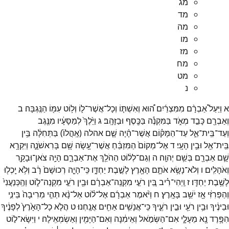
מג
מד
מה
מו
מז
מח
מט
נ
א
וַיַּעַל֩
אַבְרָ֨ם
מִמִּצְרַ֜יִם
ה֠וּא
וְאִשְׁתּ֧וֹ
וְכָל־
אֲשֶׁר־
ל֛וֹ
וְל֥וֹט
עִמּ֖וֹ
הַנֶּֽגְבָּה׃
ב
וְאַבְרָ֖ם
כָּבֵ֣ד
מְאֹ֑ד
בַּמִּקְנֶ֕ה
בַּכֶּ֖סֶף
וּבַזָּהָֽב׃
ג
וַיֵּ֙לֶךְ֙
לְמַסָּעָ֔יו
מִנֶּ֖גֶב
וְעַד־
בֵּֽית־
אֵ֑ל
עַד־
הַמָּק֗וֹם
אֲשֶׁר־
הָ֨יָה
שָׁ֤ם
אהלה
(
אָֽהֳלוֹ֙
)
בַּתְּחִלָּ֔ה
בֵּ֥ין
בֵּֽית־
אֵ֖ל
וּבֵ֥ין
הָעָֽי׃
ד
אֶל־
מְקוֹם֙
הַמִּזְבֵּ֔חַ
אֲשֶׁר־
עָ֥שָׂה
שָׁ֖ם
בָּרִאשֹׁנָ֑ה
וַיִּקְרָ֥א
שָׁ֛ם
אַבְרָ֖ם
בְּשֵׁ֥ם
יְהוָֽה׃
ה
וְגַם־
לְל֔וֹט
הַהֹלֵ֖ךְ
אֶת־
אַבְרָ֑ם
הָיָ֥ה
צֹאן־
וּבָקָ֖ר
וְאֹהָלִֽים׃
ו
וְלֹא־
נָשָׂ֥א
אֹתָ֛ם
הָאָ֖רֶץ
לָשֶׁ֣בֶת
יַחְדָּ֑ו
כִּֽי־
הָיָ֤ה
רְכוּשָׁם֙
רָ֔ב
וְלֹ֥א
יָֽכְל֖וּ
לָשֶׁ֥בֶת
יַחְדָּֽו׃
ז
וַֽיְהִי־
רִ֗יב
בֵּ֚ין
רֹעֵ֣י
מִקְנֵֽה־
אַבְרָ֔ם
וּבֵ֖ין
רֹעֵ֣י
מִקְנֵה־
ל֑וֹט
וְהַֽכְּנַעֲנִי֙
וְהַפְּרִזִּ֔י
אָ֖ז
יֹשֵׁ֥ב
בָּאָֽרֶץ׃
ח
וַיֹּ֨אמֶר
אַבְרָ֜ם
אֶל־
ל֗וֹט
אַל־
נָ֨א
תְהִ֤י
מְרִיבָה֙
בֵּינִ֣י
וּבֵינֶ֔יךָ
וּבֵ֥ין
רֹעַ֖י
וּבֵ֣ין
רֹעֶ֑יךָ
כִּֽי־
אֲנָשִׁ֥ים
אַחִ֖ים
אֲנָֽחְנוּ׃
ט
הֲלֹ֤א
כָל־
הָאָ֙רֶץ֙
לְפָנֶ֔יךָ
הִפָּ֥רֶד
נָ֖א
מֵעָלָ֑י
אִם־
הַשְּׂמֹ֣אל
וְאֵימִ֔נָה
וְאִם־
הַיָּמִ֖ין
וְאַשְׂמְאִֽילָה׃
י
וַיִּשָּׂא־
ל֣וֹט