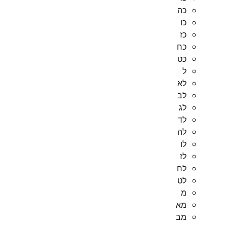
כה
כו
כז
כח
כט
ל
לא
לב
לג
לד
לה
לו
לז
לח
לט
מ
מא
מב