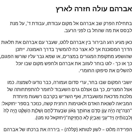
אברהם עולה חזרה לארץ
בתחילת הפרק שב אברהם אל מקום עבודתו, עבודת ד', על מנת
לבסס את מה שהחל בו לפני הרעב.
כאן מגיע רגע הבירור בין אברהם ללוט, שעבר עם אברהם את תלאות
הדרך המסוכנת אך לא אצר כח להמשיך בדרך האמונה. ייתכן
שהושפע מתקופת המגורים במצרים, או שמא גבר עליו שורשו הפגום,
כך או כך - לוט בוחר לעזוב את אברהם ולחפש מקום שבו יוכל
להשלים את סיפוקו החומרי.
יושבי המקום שבו בחר, ערי סדום ועמורה, כבר נודעו לשמצה. כמו
אצל המצרים, כך גם אצלם גרם השעבוד לחומר להתפתחותה של
מלכות מדכאת ומשעבדת, ואף השריש בקרבם רשעות מיוחדת
המביאה לשנאת האדם ולאטימות רוחנית קשה, כנזכר בספר יחזקאל:
"הִנֵּה־זֶ֣ה הָיָ֔ה עֲוֺ֖ן סְדֹ֣ם אֲחוֹתֵ֑ךְ גָּא֨וֹן שִׂבְעַת־לֶ֜חֶם וְשַׁלְוַ֣ת הַשְׁקֵ֗ט הָ֤יָה לָהּ֙
וְלִבְנוֹתֶ֔יהָ וְיַד־עָנִ֥י וְאֶבְי֖וֹן לֹ֥א הֶחֱזִֽיקָה׃"(יחזקאל טז מט).
הפרידה מלוט – לשון לטותא (קללה) – ביררה את ברכתו של אברהם