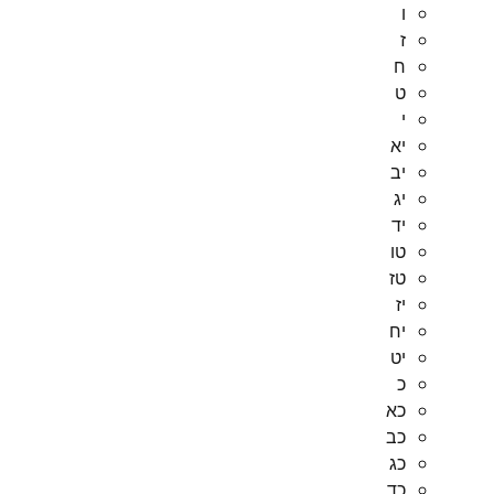
ו
ז
ח
ט
י
יא
יב
יג
יד
טו
טז
יז
יח
יט
כ
כא
כב
כג
כד