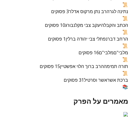
📜
נתינה לגר
הרב נתן מרקוס אדלר
3
פסוקים
📜
הכתב והקבלה
יעקב צבי מקלנבורג
10
פסוקים
📜
הרחב דבר
נפתלי צבי יהודה ברלין
1
פסוקים
📜
מלבי"ם
מלבי"ם
16
פסוקים
📜
תורה תמימה
הרב ברוך הלוי אפשטיין
15
פסוקים
📜
ברכת אשר
אשר וסרטיל
31
פסוקים
📚
מאמרים על הפרק