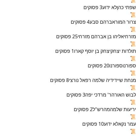
שפתי כהן
לא ידוע
3
פסוקים
📜
צרור המור
אברהם סבע
4
פסוקים
📜
מזרחי
אליהו בן אברהם מזרחי
25
פסוקים
📜
תולדות יצחק
יצחק בן יוסף קארו
1
פסוקים
📜
ספורנו
ספורנו
20
פסוקים
📜
מנחת שי
ידידיה שלמה רפאל נורצי
8
פסוקים
📜
לבוש האורה
ר' מרדכי יפה
3
פסוקים
📜
יריעות שלמה
מהרש"ל
2
פסוקים
📜
עמר נקא
לא ידוע
10
פסוקים
📜