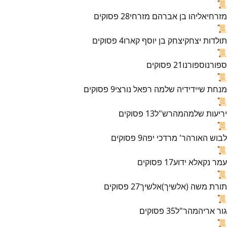
📜
מזרחי
אליהו בן אברהם מזרחי
28
פסוקים
📜
תולדות יצחק
יצחק בן יוסף קארו
4
פסוקים
📜
ספורנו
ספורנו
21
פסוקים
📜
מנחת שי
ידידיה שלמה רפאל נורצי
9
פסוקים
📜
יריעות שלמה
מהרש"ל
13
פסוקים
📜
לבוש האורה
ר' מרדכי יפה
9
פסוקים
📜
עמר נקא
לא ידוע
17
פסוקים
📜
תורת משה (אלשיך)
אלשיך
27
פסוקים
📜
גור אריה
מהר"ל
35
פסוקים
📜