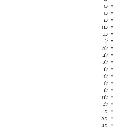
כה
כו
כז
כח
כט
ל
לא
לב
לג
לד
לה
לו
לז
לח
לט
מ
מא
מב