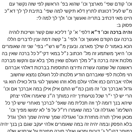
וכו׳ קודם שפי׳ מארצך וכו׳ שהוא בפ׳ הראשון לפי שזה נקשר עם
מ״ש לעיל דכוונתו לתרץ דלא תיקשי למה שפי׳ בתיבת לך לך דא״כ
היינו מאי דכתיב בתריה ואעשך וכו׳ ולך לך למה לי:
פסוק
ב
:
והיה ברכה וכו׳ ד״א
דלפי׳ א׳ ק׳ דליכא שום קשר ושייכות לוהיה
ברכה עם הקודם ואעשך וכו׳ ולפי׳ ב׳ קשה דמה ענין לדברים הללו
הכא באמור לו שילך מארצו. ובענין מ״ש רש״י בפי׳ שני זה שאומרים
וכו׳ היאך משתמע זה מל׳ הכתוב נ״ל במאי דקי״ל כל ברכה שאין בה
מלכות אינה ברכה צ״ל מלך העולם שאין מלך בלא עם והקשו מברכה
ראשונה של שמונה עשרה ותירצו התוספות בברכות דאלהי אברהם
הוי מלכות לפי שאברהם הודיע מלכותו לכל העולם נמצא שחשוב
אלהי אברהם כמו אלהי עולם מלא וזהו ואעשך לגוי גדול כאילו הוא גוי
גדול ואברכך וכו׳ זה מובן כמ״ש התם אילן אילן במה אברכך אם וכו׳
הרי יש לך י״ר שכל נטיעותיך יהיו כמותך ה״נ שיאמרו אלהי יצחק
שיהא בנך דומה לך וזה תכלית מה שאפ׳ לברכך מאחרי שיש לך כל
השלימו׳ ואגדלה וכו׳ כמה שאמרו רז״ל על פ׳ לא ימושו מפיך וכו׳
מכאן ואילך תורה מחזרת וכו׳ ואגדלה שמך שיהיה שמך הולך וגדל
בלא הפסק ובמה יהיה זה במה שאומרים אלהי יעקב שגם בן בנך יהיה
כמותך דהו״ל ג׳ דורות ומכאן ואילך תורה מחזרת על אכסניא שלה