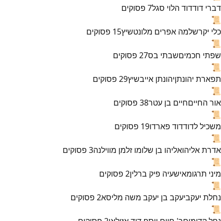
דברי דוד
דוד הלוי סגל
7
פסוקים
📜
כלי יקר
שלמה אפרים מלונטשיץ
15
פסוקים
📜
שפתי חכמים
שבתי בס
27
פסוקים
📜
תפארת יהונתן
יהונתן אייבשיץ
29
פסוקים
📜
אור החיים
חיים בן עטר
38
פסוקים
📜
משכיל לדוד
דוד פארדו
19
פסוקים
📜
אדרת אליהו
אליהו בן שלומו זלמן מווילנה
3
פסוקים
📜
מיני תרגומא
ישעיה פיק ברלין
2
פסוקים
📜
נחלת יעקב
יעקב בן יעקב משה מליסא
2
פסוקים
📜
נחל קדומים
ר' חיים יוסף דוד אזולאי
2
פסוקים