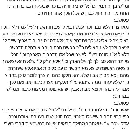
ומ״ש בך חותמין וכו׳ א״ש בזה והיה ברכה שבעיקר הברכה דהיינו
החתימה יהיה הוא לבדו שהכל הולך אחר החיתום:
פסוק
ב
:
מארצך והלא כבר וכו׳
עכשיו בא ליישב ההרגש דלעיל למה לא הזכיר
ל׳ יציאה מארצו ע״פ הפשט וקאמר לפי שכבר יצא מארצו ועכשיו לא
בא לומר לו אלא שילך ויתרחק עוד אלא דס״ס גבי בית אביך שייך ל׳
יציאה ולכך לא ניחא ליה כ״כ בפשט הכתוב והביא תחלה הדרשה
דלעיל א״נ כוונת רש״י ליישב שכל אלו הדברים מארצך וכו׳ הכל
מיותר דהוא סגי לך לך אל הארץ וכו׳ אלא ה״ק לי׳ שלא תהא יציאה זו
כיציאה ראשונה שיצא מאור כשדים עם כל בית אביו אלא שיתרחק
מהם ויצא מבית אביו שלא יהא חלקו בהם והוצרך לומר לו כן בהדיא
כדי שלא יפחד ממה שימנע עי״ז מלקיים מצות כיבוד אב ואם לכך
אמר ליה בהדיא וצא מבית אביך שהוא פוטרו ממצות כיבוד וכמ״ש
במדרש:
פסוק
ב
:
אשר וכו׳ כדי לחבבה וכו׳
הרא״ם ז״ל פי׳ לחבב את ארצו בעיניו כי
כפי רבוי החביב שיש לו בארצו ככה הוא צערו בעזיבתו אותה וככה
יגדל שכרו ע״ש ואחר המחילה הראויה אין זה במשמעות דברי רש״י