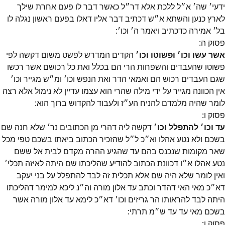
ידעי׳ שה׳ א״ל ללכת אלא דר״ל כאשר דבר לו פעם אחרת שילך
לארץ כנען והשתא א״ש דכתיב דבר אליו דאלו בפעם ראשון נגלה לו
בל׳ אמירה כדכתיב ויאמר ה׳ וכו׳:
פסוק
ה
:
אשר עשו וכו׳ ופשוטו וכו׳
הקדים המדרש לפשט משום דקשה לפי
פשוטו שהעבדים והשפחות הרי הם בכלל ואת כל רכושם אשר רכשו
שגם העבדים רכוש הם ואמאי הדר ואת הנפש וכו׳ ומ״ש מגייר וכו׳
אין הכוונה מגייר על ידי מילה שהרי הוא עצמו עדיין לא נימול אלא רצה
לומר שהיה מלמדם להניח הע״ז ולעבוד להקדוש ברוך הוא:
פסוק
ו
:
עד וכו׳ להתפלל וכו׳
דקשה ליה דהרי מן הכתובים נר׳ שלא חנה שם
בשכם ולא נטע אהלו וא״כ ל״ל שהזכיר הכתוב ביאתו בשכם טפי מכל
שאר מקומות שנכנס בהם עד שהגיע ההרה מקדם לבית אל ששם
נטע אהלו א״ו דכוונת הכתוב להודיע שהליכתו שם היתה לאיזה תכלי׳
ואין לומר שלא היה שם אלא תכלית זה לבד להתפלל על בני יעקב
דא״כ מאי האי דהדר וכתב עד אלון מורה וה״נ ליכא למימר דהליכתו
היתה לבד להראותו הר גריזים וכו׳ דא״כ לימא עד אלון מורה אשר
בשכם מאי עד עד ש״מ תרתי:
פסוק
ו
: