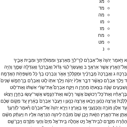
מג
מד
מה
מו
מז
מח
מט
נ
א
וַיֹּ֤אמֶר
יְהוָה֙
אֶל־
אַבְרָ֔ם
לֶךְ־
לְךָ֛
מֵאַרְצְךָ֥
וּמִמּֽוֹלַדְתְּךָ֖
וּמִבֵּ֣ית
אָבִ֑יךָ
אֶל־
הָאָ֖רֶץ
אֲשֶׁ֥ר
אַרְאֶֽךָּ׃
ב
וְאֶֽעֶשְׂךָ֙
לְג֣וֹי
גָּד֔וֹל
וַאֲבָ֣רֶכְךָ֔
וַאֲגַדְּלָ֖ה
שְׁמֶ֑ךָ
וֶהְיֵ֖ה
בְּרָכָֽה׃
ג
וַאֲבָֽרֲכָה֙
מְבָ֣רְכֶ֔יךָ
וּמְקַלֶּלְךָ֖
אָאֹ֑ר
וְנִבְרְכ֣וּ
בְךָ֔
כֹּ֖ל
מִשְׁפְּחֹ֥ת
הָאֲדָמָֽה׃
ד
וַיֵּ֣לֶךְ
אַבְרָ֗ם
כַּאֲשֶׁ֨ר
דִּבֶּ֤ר
אֵלָיו֙
יְהוָ֔ה
וַיֵּ֥לֶךְ
אִתּ֖וֹ
ל֑וֹט
וְאַבְרָ֗ם
בֶּן־
חָמֵ֤שׁ
שָׁנִים֙
וְשִׁבְעִ֣ים
שָׁנָ֔ה
בְּצֵאת֖וֹ
מֵחָרָֽן׃
ה
וַיִּקַּ֣ח
אַבְרָם֩
אֶת־
שָׂרַ֨י
אִשְׁתּ֜וֹ
וְאֶת־
ל֣וֹט
בֶּן־
אָחִ֗יו
וְאֶת־
כָּל־
רְכוּשָׁם֙
אֲשֶׁ֣ר
רָכָ֔שׁוּ
וְאֶת־
הַנֶּ֖פֶשׁ
אֲשֶׁר־
עָשׂ֣וּ
בְחָרָ֑ן
וַיֵּצְא֗וּ
לָלֶ֙כֶת֙
אַ֣רְצָה
כְּנַ֔עַן
וַיָּבֹ֖אוּ
אַ֥רְצָה
כְּנָֽעַן׃
ו
וַיַּעֲבֹ֤ר
אַבְרָם֙
בָּאָ֔רֶץ
עַ֚ד
מְק֣וֹם
שְׁכֶ֔ם
עַ֖ד
אֵל֣וֹן
מוֹרֶ֑ה
וְהַֽכְּנַעֲנִ֖י
אָ֥ז
בָּאָֽרֶץ׃
ז
וַיֵּרָ֤א
יְהוָה֙
אֶל־
אַבְרָ֔ם
וַיֹּ֕אמֶר
לְזַ֨רְעֲךָ֔
אֶתֵּ֖ן
אֶת־
הָאָ֣רֶץ
הַזֹּ֑את
וַיִּ֤בֶן
שָׁם֙
מִזְבֵּ֔חַ
לַיהוָ֖ה
הַנִּרְאֶ֥ה
אֵלָֽיו׃
ח
וַיַּעְתֵּ֨ק
מִשָּׁ֜ם
הָהָ֗רָה
מִקֶּ֛דֶם
לְבֵֽית־
אֵ֖ל
וַיֵּ֣ט
אָהֳלֹ֑ה
בֵּֽית־
אֵ֤ל
מִיָּם֙
וְהָעַ֣י
מִקֶּ֔דֶם
וַיִּֽבֶן־
שָׁ֤ם