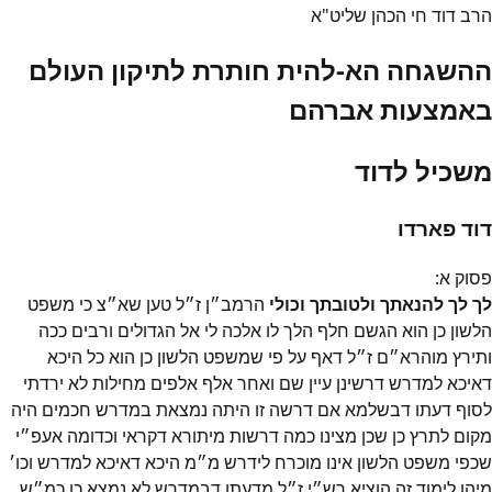
הרב דוד חי הכהן שליט"א
ההשגחה הא-להית חותרת לתיקון העולם
באמצעות אברהם
משכיל לדוד
דוד פארדו
פסוק
א
:
לך לך להנאתך ולטובתך וכולי
הרמב״ן ז״ל טען שא״צ כי משפט
הלשון כן הוא הגשם חלף הלך לו אלכה לי אל הגדולים ורבים ככה
ותירץ מוהרא״ם ז״ל דאף על פי שמשפט הלשון כן הוא כל היכא
דאיכא למדרש דרשינן עיין שם ואחר אלף אלפים מחילות לא ירדתי
לסוף דעתו דבשלמא אם דרשה זו היתה נמצאת במדרש חכמים היה
מקום לתרץ כן שכן מצינו כמה דרשות מיתורא דקראי וכדומה אעפ״י
שכפי משפט הלשון אינו מוכרח לידרש מ״מ היכא דאיכא למדרש וכו׳
מיהו לימוד זה הוציא רש״י ז״ל מדעתו דבמדרש לא נמצא כן כמ״ש