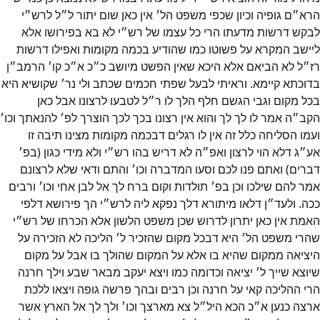
הרא״ם גופיה וכיון שכפי משפט הל׳ אין כאן שום יתור ל״ל לרש״י
לבקש דרשות מדעתו הרי כל עצמו של רש״י לא בא בפירושו אלא
ליישב המקרא על פשוטו כמו שהודיע בכמה מקומות ואפילו דרשות
רז״ל לא הביאם אלא היכא שאין הפשט מיושב כ״כ א״כ קו׳ הרמב״ן
בדוכתא קיימא. וראיתי לבעל שפתי חכמים שכתב ולי נר׳ שקושיא היא
בכל מקום וגבי הגשם חלף הלך לו ר״ל לטבעו לרצונו אבל כאן
הקב״ה אמר לו לך לך והוא אין רצונו בכך לכך הוצרך לפ׳ להנאתך וכו׳
ועמו הסליחה כלל זה אין לו רגלים דבכמה מקומות מצינו תיבה זו
אע״ג דלא הוי לרצון ואפ״ה לא דריש בהו רש״י ולא מידי כגון (בפ׳
דברים) ואתם פנו לכם וסעו המדברה וכו׳ והתם ודאי שלא לרצונם
אמר להם שילכו וכן בפ׳ תולדות וקום ברח לך אל לבן אחי וכו׳ ורבים
ככה. ולעד״ן דלאו מיתורא דלך נפקא ליה לרש״י הך פירושא דלפי
האמת אין כאן יתרון לדרוש שכן משפט הלשון אלא הכרחו של רש״י
שהרי משפט הל׳ היא דבכל מקום שהזכיר ל׳ הליכה לא הזכירה על
היציאה ממקום שהיא בו אלא על המקום שהולך בו אבל על מקום
שיוצא שייך ל׳ יציאה וכדומה כמו ויצא יעקב מבאר שבע וילך חרנה
הרי ההליכה קאי על חרנה וכן רבים ובהך פרשה גופה ויצאו ללכת
ארצה כנען א״כ הכא היל״ל צא מארצך וכו׳ ולך לך אל הארץ אשר