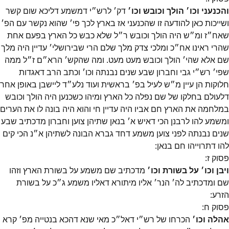
והכנעני וכו׳ הולך וכובש וכו׳
דק׳ לרש״י דמשמע דליכא שום קשר
ושייכות כאן להודעה זו שהכנעני אז בארץ לכך פי׳ שהוא נקשר עם הפ׳
שאח״ז ומ״ש היה הולך וכובש ר״ל שלא כבש כל הארץ בפעם אחת
שהרי ראינו אח״כ ומלכי צדק מלך שלם הרי שבירושלי׳ עדיין היה מלך
שם אלא שהי׳ הולך וכובש מעט מעט. ומה שהקש׳ הרא״ם ז״ל ממה
שפי׳ רש״י גבי וחברון שבע שנים נבנתה וכו׳ וכתב הרב דאגדות
חלוקות הן עיין מ״ש לעיל בפ׳ בראשית ועוד נלע״ד ליישבן באופן אחר
דלעולם בחלקו של שם נפלה כל הארץ ומיהו כשכנען היה הולך וכובש
במלחמה את הארץ חם אביו היה עדיין חי והוא היה בונה לו את הערים
ומשמע להו לרבנן הכי דאיש א׳ בנאן שתיהן צוען וחברון מדכתיב שבע
שנים נבנתה לפני צוען משמע דחד גברא הבונה לשתיהן א״נ הכי קים
להו דתרוייהו חם בנאן:
פסוק
ז
:
ויבן וכו׳ על בשורת וכו׳
מדכתיב שם משמע על בשורת הארץ וזהו
שם ומדכתיב לה׳ הנר׳ אליו מיתורא דאליו משמע ג״כ על בשורת
הזרע:
פסוק
ח
:
אהלה וכו׳
הכרחו של רש״י דאל״כ מאי שנא דהכא בנטייה מפ׳ קרא