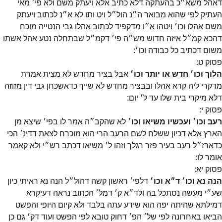
דאהל משא״כ בהעתקה דלא כתיב אלא ויעתק משם ולא פי׳ מאי
העתיק לפי שהוא מבואר ה״נ הול״ל ויט ותו לא א״נ לכתוב ויעתק
משם אהלו וכו׳ ויטהו א״ו מדקפיד לכתוב אהלו גבי הנטייה מוכח
דהכא קמ״ל איזה חדוש מש״ה פי׳ דקמ״ל שבתחלה נטע אהל אשתו
משום דכתיב כל כבודה וכו׳:
פסוק
ט
:
הלוך וכו׳ חדש או יותר וכו׳
אבל בציר מחדש לא מצית אמרת
מדקרי ליה קרא אהלו ובבציר מחדש לא שייך כדאשכחן גבי דין מזוזה
דלא מיקרי בית שלו עד ל׳ יום:
פסוק
י
:
רעב וכו׳ ועכשיו משיאו וכו׳
לא שהקב״ה אמר לו בפי׳ שיצא מן
הארץ אלא דכיון ששלח לשם הרעב הרי הוא מוכרח לצאת דדינ׳ הכי
כדארז״ל רעב בעיר פזר רגלך וזהו ל׳ משיאו דכתב רש״י ולא קאמר
אומר לו:
פסוק
יא
:
הנה נא וכו׳ ד״א וכו׳
דלפי׳ ראשון קשה דהול״ל הנה נא ראיתי כיון
שע״י מעשה נסתכל בה ולד״א ק׳ דמל׳ הכתוב נראה דעיקרא
דמילתא שהיתה יפה הוא שידע עתה בלבד ולא קיום היופי והפשט
הביאו באחרונה לפי של׳ הפ׳ דחוק טובא לפי הפשט ועוד דק׳ גם כן