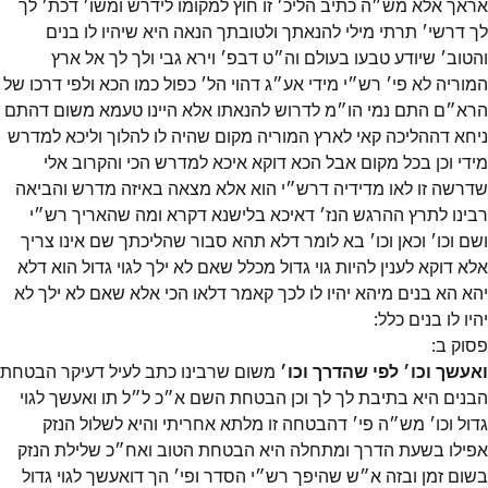
אראך אלא מש״ה כתיב הליכ׳ זו חוץ למקומו לידרש ומשו׳ דכת׳ לך
לך דרשי׳ תרתי מילי להנאתך ולטובתך הנאה היא שיהיו לו בנים
והטוב׳ שיודע טבעו בעולם וה״ט דבפ׳ וירא גבי ולך לך אל ארץ
המוריה לא פי׳ רש״י מידי אע״ג דהוי הל׳ כפול כמו הכא ולפי דרכו של
הרא״ם התם נמי הו״מ לדרוש להנאתו אלא היינו טעמא משום דהתם
ניחא דההליכה קאי לארץ המוריה מקום שהיה לו להלוך וליכא למדרש
מידי וכן בכל מקום אבל הכא דוקא איכא למדרש הכי והקרוב אלי
שדרשה זו לאו מדידיה דרש״י הוא אלא מצאה באיזה מדרש והביאה
רבינו לתרץ ההרגש הנז׳ דאיכא בלישנא דקרא ומה שהאריך רש״י
ושם וכו׳ וכאן וכו׳ בא לומר דלא תהא סבור שהליכתך שם אינו צריך
אלא דוקא לענין להיות גוי גדול מכלל שאם לא ילך לגוי גדול הוא דלא
יהא הא בנים מיהא יהיו לו לכך קאמר דלאו הכי אלא שאם לא ילך לא
יהיו לו בנים כלל:
פסוק
ב
:
ואעשך וכו׳ לפי שהדרך וכו׳
משום שרבינו כתב לעיל דעיקר הבטחת
הבנים היא בתיבת לך לך וכן הבטחת השם א״כ ל״ל תו ואעשך לגוי
גדול וכו׳ מש״ה פי׳ דהבטחה זו מלתא אחריתי והיא לשלול הנזק
אפילו בשעת הדרך ומתחלה היא הבטחת הטוב ואח״כ שלילת הנזק
בשום זמן ובזה א״ש שהיפך רש״י הסדר ופי׳ הך דואעשך לגוי גדול