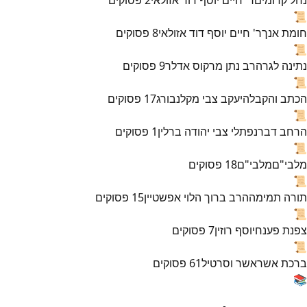
📜
חומת אנך
ר' חיים יוסף דוד אזולאי
8
פסוקים
📜
נתינה לגר
הרב נתן מרקוס אדלר
9
פסוקים
📜
הכתב והקבלה
יעקב צבי מקלנבורג
17
פסוקים
📜
הרחב דבר
נפתלי צבי יהודה ברלין
1
פסוקים
📜
מלבי"ם
מלבי"ם
18
פסוקים
📜
תורה תמימה
הרב ברוך הלוי אפשטיין
15
פסוקים
📜
צפנת פענח
יוסף רוזין
7
פסוקים
📜
ברכת אשר
אשר וסרטיל
61
פסוקים
📚