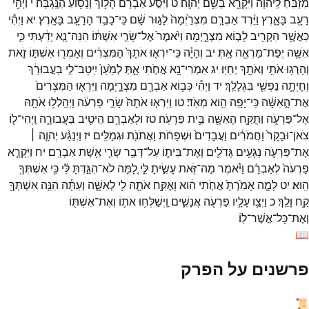
מִזְבֵּ֙חַ֙
לַֽיהוָ֔ה
וַיִּקְרָ֖א
בְּשֵׁ֥ם
יְהוָֽה׃
ט
וַיִּסַּ֣ע
אַבְרָ֔ם
הָל֥וֹךְ
וְנָס֖וֹעַ
הַנֶּֽגְבָּה׃
י
וַיְהִ֥י
רָעָ֖ב
בָּאָ֑רֶץ
וַיֵּ֨רֶד
אַבְרָ֤ם
מִצְרַ֙יְמָה֙
לָג֣וּר
שָׁ֔ם
כִּֽי־
כָבֵ֥ד
הָרָעָ֖ב
בָּאָֽרֶץ׃
יא
וַיְהִ֕י
כַּאֲשֶׁ֥ר
הִקְרִ֖יב
לָב֣וֹא
מִצְרָ֑יְמָה
וַיֹּ֙אמֶר֙
אֶל־
שָׂרַ֣י
אִשְׁתּ֔וֹ
הִנֵּה־
נָ֣א
יָדַ֔עְתִּי
כִּ֛י
אִשָּׁ֥ה
יְפַת־
מַרְאֶ֖ה
אָֽתְּ׃
יב
וְהָיָ֗ה
כִּֽי־
יִרְא֤וּ
אֹתָךְ֙
הַמִּצְרִ֔ים
וְאָמְר֖וּ
אִשְׁתּ֣וֹ
זֹ֑את
וְהָרְג֥וּ
אֹתִ֖י
וְאֹתָ֥ךְ
יְחַיּֽוּ׃
יג
אִמְרִי־
נָ֖א
אֲחֹ֣תִי
אָ֑תְּ
לְמַ֙עַן֙
יִֽיטַב־
לִ֣י
בַעֲבוּרֵ֔ךְ
וְחָיְתָ֥ה
נַפְשִׁ֖י
בִּגְלָלֵֽךְ׃
יד
וַיְהִ֕י
כְּב֥וֹא
אַבְרָ֖ם
מִצְרָ֑יְמָה
וַיִּרְא֤וּ
הַמִּצְרִים֙
אֶת־
הָ֣אִשָּׁ֔ה
כִּֽי־
יָפָ֥ה
הִ֖וא
מְאֹֽד׃
טו
וַיִּרְא֤וּ
אֹתָהּ֙
שָׂרֵ֣י
פַרְעֹ֔ה
וַיְהַֽלְל֥וּ
אֹתָ֖הּ
אֶל־
פַּרְעֹ֑ה
וַתֻּקַּ֥ח
הָאִשָּׁ֖ה
בֵּ֥ית
פַּרְעֹֽה׃
טז
וּלְאַבְרָ֥ם
הֵיטִ֖יב
בַּעֲבוּרָ֑הּ
וַֽיְהִי־
ל֤וֹ
צֹאן־
וּבָקָר֙
וַחֲמֹרִ֔ים
וַעֲבָדִים֙
וּשְׁפָחֹ֔ת
וַאֲתֹנֹ֖ת
וּגְמַלִּֽים׃
יז
וַיְנַגַּ֨ע
יְהוָ֧ה ׀
אֶת־
פַּרְעֹ֛ה
נְגָעִ֥ים
גְּדֹלִ֖ים
וְאֶת־
בֵּית֑וֹ
עַל־
דְּבַ֥ר
שָׂרַ֖י
אֵ֥שֶׁת
אַבְרָֽם׃
יח
וַיִּקְרָ֤א
פַרְעֹה֙
לְאַבְרָ֔ם
וַיֹּ֕אמֶר
מַה־
זֹּ֖את
עָשִׂ֣יתָ
לִּ֑י
לָ֚מָּה
לֹא־
הִגַּ֣דְתָּ
לִּ֔י
כִּ֥י
אִשְׁתְּךָ֖
הִֽוא׃
יט
לָמָ֤ה
אָמַ֙רְתָּ֙
אֲחֹ֣תִי
הִ֔וא
וָאֶקַּ֥ח
אֹתָ֛הּ
לִ֖י
לְאִשָּׁ֑ה
וְעַתָּ֕ה
הִנֵּ֥ה
אִשְׁתְּךָ֖
קַ֥ח
וָלֵֽךְ׃
כ
וַיְצַ֥ו
עָלָ֛יו
פַּרְעֹ֖ה
אֲנָשִׁ֑ים
וַֽיְשַׁלְּח֥וּ
אֹת֛וֹ
וְאֶת־
אִשְׁתּ֖וֹ
וְאֶת־
כָּל־
אֲשֶׁר־
לֽוֹ׃
📖
פרשנים על הפרק
📜