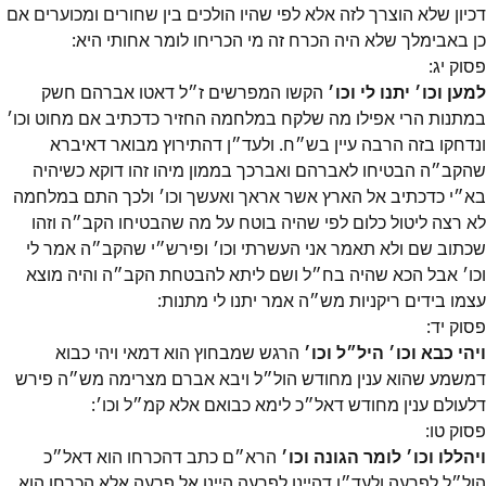
דכיון שלא הוצרך לזה אלא לפי שהיו הולכים בין שחורים ומכוערים אם
כן באבימלך שלא היה הכרח זה מי הכריחו לומר אחותי היא:
פסוק
יג
:
למען וכו׳ יתנו לי וכו׳
הקשו המפרשים ז״ל דאטו אברהם חשק
במתנות הרי אפילו מה שלקח במלחמה החזיר כדכתיב אם מחוט וכו׳
ונדחקו בזה הרבה עיין בש״ח. ולעד״ן דהתירוץ מבואר דאיברא
שהקב״ה הבטיחו לאברהם ואברכך בממון מיהו זהו דוקא כשיהיה
בא״י כדכתיב אל הארץ אשר אראך ואעשך וכו׳ ולכך התם במלחמה
לא רצה ליטול כלום לפי שהיה בוטח על מה שהבטיחו הקב״ה וזהו
שכתוב שם ולא תאמר אני העשרתי וכו׳ ופירש״י שהקב״ה אמר לי
וכו׳ אבל הכא שהיה בח״ל ושם ליתא להבטחת הקב״ה והיה מוצא
עצמו בידים ריקניות מש״ה אמר יתנו לי מתנות:
פסוק
יד
:
ויהי כבא וכו׳ היל״ל וכו׳
הרגש שמבחוץ הוא דמאי ויהי כבוא
דמשמע שהוא ענין מחודש הול״ל ויבא אברם מצרימה מש״ה פירש
דלעולם ענין מחודש דאל״כ לימא כבואם אלא קמ״ל וכו׳:
פסוק
טו
:
ויהללו וכו׳ לומר הגונה וכו׳
הרא״ם כתב דהכרחו הוא דאל״כ
הול״ל לפרעה ולעד״ן דהיינו לפרעה היינו אל פרעה אלא הכרחו הוא