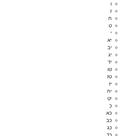
ו
ז
ח
ט
י
יא
יב
יג
יד
טו
טז
יז
יח
יט
כ
כא
כב
כג
כד