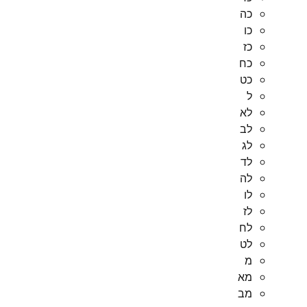
כה
כו
כז
כח
כט
ל
לא
לב
לג
לד
לה
לו
לז
לח
לט
מ
מא
מב