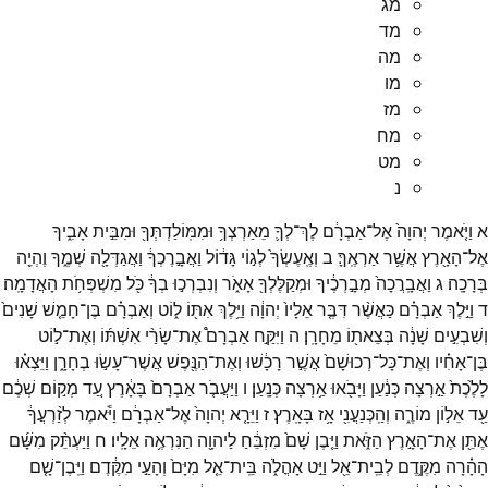
מג
מד
מה
מו
מז
מח
מט
נ
א
וַיֹּ֤אמֶר
יְהוָה֙
אֶל־
אַבְרָ֔ם
לֶךְ־
לְךָ֛
מֵאַרְצְךָ֥
וּמִמּֽוֹלַדְתְּךָ֖
וּמִבֵּ֣ית
אָבִ֑יךָ
אֶל־
הָאָ֖רֶץ
אֲשֶׁ֥ר
אַרְאֶֽךָּ׃
ב
וְאֶֽעֶשְׂךָ֙
לְג֣וֹי
גָּד֔וֹל
וַאֲבָ֣רֶכְךָ֔
וַאֲגַדְּלָ֖ה
שְׁמֶ֑ךָ
וֶהְיֵ֖ה
בְּרָכָֽה׃
ג
וַאֲבָֽרֲכָה֙
מְבָ֣רְכֶ֔יךָ
וּמְקַלֶּלְךָ֖
אָאֹ֑ר
וְנִבְרְכ֣וּ
בְךָ֔
כֹּ֖ל
מִשְׁפְּחֹ֥ת
הָאֲדָמָֽה׃
ד
וַיֵּ֣לֶךְ
אַבְרָ֗ם
כַּאֲשֶׁ֨ר
דִּבֶּ֤ר
אֵלָיו֙
יְהוָ֔ה
וַיֵּ֥לֶךְ
אִתּ֖וֹ
ל֑וֹט
וְאַבְרָ֗ם
בֶּן־
חָמֵ֤שׁ
שָׁנִים֙
וְשִׁבְעִ֣ים
שָׁנָ֔ה
בְּצֵאת֖וֹ
מֵחָרָֽן׃
ה
וַיִּקַּ֣ח
אַבְרָם֩
אֶת־
שָׂרַ֨י
אִשְׁתּ֜וֹ
וְאֶת־
ל֣וֹט
בֶּן־
אָחִ֗יו
וְאֶת־
כָּל־
רְכוּשָׁם֙
אֲשֶׁ֣ר
רָכָ֔שׁוּ
וְאֶת־
הַנֶּ֖פֶשׁ
אֲשֶׁר־
עָשׂ֣וּ
בְחָרָ֑ן
וַיֵּצְא֗וּ
לָלֶ֙כֶת֙
אַ֣רְצָה
כְּנַ֔עַן
וַיָּבֹ֖אוּ
אַ֥רְצָה
כְּנָֽעַן׃
ו
וַיַּעֲבֹ֤ר
אַבְרָם֙
בָּאָ֔רֶץ
עַ֚ד
מְק֣וֹם
שְׁכֶ֔ם
עַ֖ד
אֵל֣וֹן
מוֹרֶ֑ה
וְהַֽכְּנַעֲנִ֖י
אָ֥ז
בָּאָֽרֶץ׃
ז
וַיֵּרָ֤א
יְהוָה֙
אֶל־
אַבְרָ֔ם
וַיֹּ֕אמֶר
לְזַ֨רְעֲךָ֔
אֶתֵּ֖ן
אֶת־
הָאָ֣רֶץ
הַזֹּ֑את
וַיִּ֤בֶן
שָׁם֙
מִזְבֵּ֔חַ
לַיהוָ֖ה
הַנִּרְאֶ֥ה
אֵלָֽיו׃
ח
וַיַּעְתֵּ֨ק
מִשָּׁ֜ם
הָהָ֗רָה
מִקֶּ֛דֶם
לְבֵֽית־
אֵ֖ל
וַיֵּ֣ט
אָהֳלֹ֑ה
בֵּֽית־
אֵ֤ל
מִיָּם֙
וְהָעַ֣י
מִקֶּ֔דֶם
וַיִּֽבֶן־
שָׁ֤ם