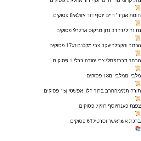
📜
חומת אנך
ר' חיים יוסף דוד אזולאי
8
פסוקים
📜
נתינה לגר
הרב נתן מרקוס אדלר
9
פסוקים
📜
הכתב והקבלה
יעקב צבי מקלנבורג
17
פסוקים
📜
הרחב דבר
נפתלי צבי יהודה ברלין
1
פסוקים
📜
מלבי"ם
מלבי"ם
18
פסוקים
📜
תורה תמימה
הרב ברוך הלוי אפשטיין
15
פסוקים
📜
צפנת פענח
יוסף רוזין
7
פסוקים
📜
ברכת אשר
אשר וסרטיל
61
פסוקים
📚