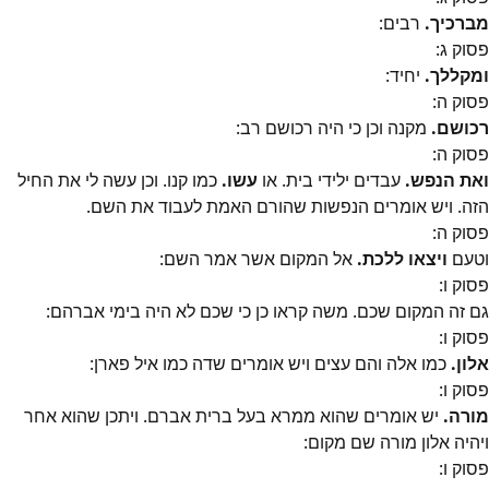
מברכיך.
רבים:
פסוק
ג
:
ומקללך.
יחיד:
פסוק
ה
:
רכושם.
מקנה וכן כי היה רכושם רב:
פסוק
ה
:
ואת הנפש.
עבדים ילידי בית. או
עשו.
כמו קנו. וכן עשה לי את החיל
הזה. ויש אומרים הנפשות שהורם האמת לעבוד את השם.
פסוק
ה
:
וטעם
ויצאו ללכת.
אל המקום אשר אמר השם:
פסוק
ו
:
גם זה המקום שכם. משה קראו כן כי שכם לא היה בימי אברהם:
פסוק
ו
:
אלון.
כמו אלה והם עצים ויש אומרים שדה כמו איל פארן:
פסוק
ו
:
מורה.
יש אומרים שהוא ממרא בעל ברית אברם. ויתכן שהוא אחר
ויהיה אלון מורה שם מקום:
פסוק
ו
: