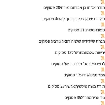
📜
מזרחי
אליהו בן אברהם מזרחי
28
פסוקים
📜
תולדות יצחק
יצחק בן יוסף קארו
4
פסוקים
📜
ספורנו
ספורנו
21
פסוקים
📜
מנחת שי
ידידיה שלמה רפאל נורצי
9
פסוקים
📜
יריעות שלמה
מהרש"ל
13
פסוקים
📜
לבוש האורה
ר' מרדכי יפה
9
פסוקים
📜
עמר נקא
לא ידוע
17
פסוקים
📜
תורת משה (אלשיך)
אלשיך
27
פסוקים
📜
גור אריה
מהר"ל
35
פסוקים
📜