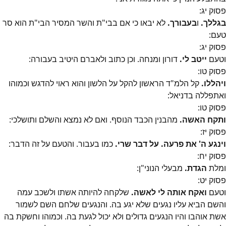
פסוק
יג
:
בגללך.
ו
בעבורך.
לא יבאו כי אם בבי"ת והשר המסיר הבי"ת הוא סר
טעם:
פסוק
יג
:
וטעם
ייטב לי.
דורון ומנחה. וכן כתוב ולאברם היטיב בעבורה:
פסוק
טו
:
ויהללו.
קל הלמ"ד הראשון להקל על הלשון והוא ראוי להדגש וכמוהו
ואתפללה בדניאל:
פסוק
טו
:
ותקח האשה.
מהבנין הכבד הנוסף. ואם לא נמצא והשלם ותושלכי:
פסוק
יז
:
וינגע ה' את פרעה. על דבר שרי.
כמו בעבור. והטעם על זה הדבר:
פסוק
יח
:
ומלת
הגדת.
מבעלי הנוני"ן:
פסוק
יט
:
וטעם
ואקח אותה לי לאשה.
שלקחה להיותה אשתו ולשכב עמה
והשם הביא עליו נגעים שלא יגע בה. והנגעים שלחם השם לשמור
אשת אוהבו והיו הנגעים גדולים ולא יכול לגעת בה. וכמוהו וחשקת בה