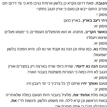
הנגבה.
פאת דרום ונקרא כן בלשון ארמית נגיבו מיא כי צד דרום חם
ומרוב החום ייבש וכן טעם כי ארץ הנגב נתתני:
פסוק
י
:
ויהי רעב בארץ.
בארץ כנען:
פסוק
יא
:
כאשר הקריב.
מחנהו. או הוא מהפעלים העומדים. כי ימצאו פעלים
שיצאו ויעמדו:
פסוק
יא
:
ומלת
נא.
כמו עתה וכן הנה נא זקנתי אוי נא לנו. והיא הפוכה בלשון
ישמעאל:
פסוק
יא
:
וטעם
הנה נא ידעתי.
שהיה כיופי שרה בארצה רק במצרים וארץ
הנגב לא היה כמוה כי הצורות משתנות בעבור האויר.
פסוק
יא
:
וטעם
ואותך יחיו
שיתנו לך כל צרכיך כי ימי רעבון היו:
פסוק
יג
:
ובאה מלת
אחותי את.
מלעיל בעבור היות הטעם במלה שלאחריה
באות הראשון וכן קרא לילה. וזה משפט הלשון. ודגשות תי"ו
את.
בהתבלע הנו"ן כי אתה מגזרת אני: