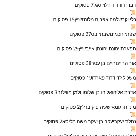
דברי דוד
דוד הלוי סגל
7
פסוקים
📜
כלי יקר
שלמה אפרים מלונטשיץ
15
פסוקים
📜
שפתי חכמים
שבתי בס
27
פסוקים
📜
תפארת יהונתן
יהונתן אייבשיץ
29
פסוקים
📜
אור החיים
חיים בן עטר
38
פסוקים
📜
משכיל לדוד
דוד פארדו
19
פסוקים
📜
אדרת אליהו
אליהו בן שלומו זלמן מווילנה
3
פסוקים
📜
מיני תרגומא
ישעיה פיק ברלין
2
פסוקים
📜
נחלת יעקב
יעקב בן יעקב משה מליסא
2
פסוקים
📜
נחל קדומים
ר' חיים יוסף דוד אזולאי
2
פסוקים