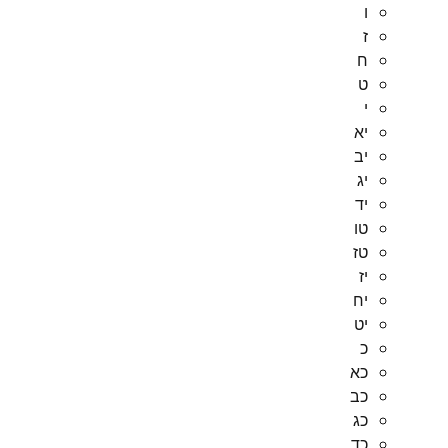
ו
ז
ח
ט
י
יא
יב
יג
יד
טו
טז
יז
יח
יט
כ
כא
כב
כג
כד