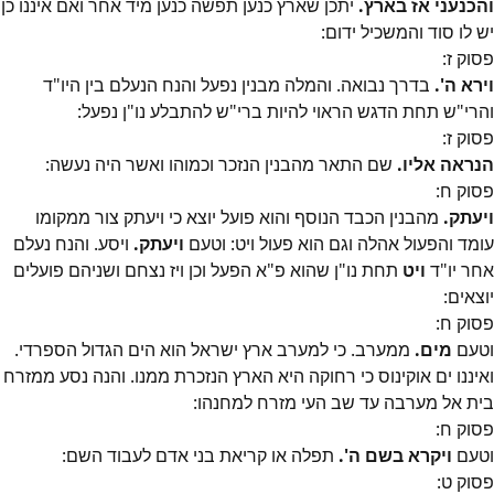
והכנעני אז בארץ.
יתכן שארץ כנען תפשה כנען מיד אחר ואם איננו כן
יש לו סוד והמשכיל ידום:
פסוק
ז
:
וירא ה'.
בדרך נבואה. והמלה מבנין נפעל והנח הנעלם בין היו"ד
והרי"ש תחת הדגש הראוי להיות ברי"ש להתבלע נו"ן נפעל:
פסוק
ז
:
הנראה אליו.
שם התאר מהבנין הנזכר וכמוהו ואשר היה נעשה:
פסוק
ח
:
ויעתק.
מהבנין הכבד הנוסף והוא פועל יוצא כי ויעתק צור ממקומו
עומד והפעול אהלה וגם הוא פעול ויט: וטעם
ויעתק.
ויסע. והנח נעלם
אחר יו"ד
ויט
תחת נו"ן שהוא פ"א הפעל וכן ויז נצחם ושניהם פועלים
יוצאים:
פסוק
ח
:
וטעם
מים.
ממערב. כי למערב ארץ ישראל הוא הים הגדול הספרדי.
ואיננו ים אוקינוס כי רחוקה היא הארץ הנזכרת ממנו. והנה נסע ממזרח
בית אל מערבה עד שב העי מזרח למחנהו:
פסוק
ח
:
וטעם
ויקרא בשם ה'.
תפלה או קריאת בני אדם לעבוד השם:
פסוק
ט
: