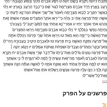
מִזְבֵּ֙חַ֙
לַֽיהוָ֔ה
וַיִּקְרָ֖א
בְּשֵׁ֥ם
יְהוָֽה׃
ט
וַיִּסַּ֣ע
אַבְרָ֔ם
הָל֥וֹךְ
וְנָס֖וֹעַ
הַנֶּֽגְבָּה׃
י
וַיְהִ֥י
רָעָ֖ב
בָּאָ֑רֶץ
וַיֵּ֨רֶד
אַבְרָ֤ם
מִצְרַ֙יְמָה֙
לָג֣וּר
שָׁ֔ם
כִּֽי־
כָבֵ֥ד
הָרָעָ֖ב
בָּאָֽרֶץ׃
יא
וַיְהִ֕י
כַּאֲשֶׁ֥ר
הִקְרִ֖יב
לָב֣וֹא
מִצְרָ֑יְמָה
וַיֹּ֙אמֶר֙
אֶל־
שָׂרַ֣י
אִשְׁתּ֔וֹ
הִנֵּה־
נָ֣א
יָדַ֔עְתִּי
כִּ֛י
אִשָּׁ֥ה
יְפַת־
מַרְאֶ֖ה
אָֽתְּ׃
יב
וְהָיָ֗ה
כִּֽי־
יִרְא֤וּ
אֹתָךְ֙
הַמִּצְרִ֔ים
וְאָמְר֖וּ
אִשְׁתּ֣וֹ
זֹ֑את
וְהָרְג֥וּ
אֹתִ֖י
וְאֹתָ֥ךְ
יְחַיּֽוּ׃
יג
אִמְרִי־
נָ֖א
אֲחֹ֣תִי
אָ֑תְּ
לְמַ֙עַן֙
יִֽיטַב־
לִ֣י
בַעֲבוּרֵ֔ךְ
וְחָיְתָ֥ה
נַפְשִׁ֖י
בִּגְלָלֵֽךְ׃
יד
וַיְהִ֕י
כְּב֥וֹא
אַבְרָ֖ם
מִצְרָ֑יְמָה
וַיִּרְא֤וּ
הַמִּצְרִים֙
אֶת־
הָ֣אִשָּׁ֔ה
כִּֽי־
יָפָ֥ה
הִ֖וא
מְאֹֽד׃
טו
וַיִּרְא֤וּ
אֹתָהּ֙
שָׂרֵ֣י
פַרְעֹ֔ה
וַיְהַֽלְל֥וּ
אֹתָ֖הּ
אֶל־
פַּרְעֹ֑ה
וַתֻּקַּ֥ח
הָאִשָּׁ֖ה
בֵּ֥ית
פַּרְעֹֽה׃
טז
וּלְאַבְרָ֥ם
הֵיטִ֖יב
בַּעֲבוּרָ֑הּ
וַֽיְהִי־
ל֤וֹ
צֹאן־
וּבָקָר֙
וַחֲמֹרִ֔ים
וַעֲבָדִים֙
וּשְׁפָחֹ֔ת
וַאֲתֹנֹ֖ת
וּגְמַלִּֽים׃
יז
וַיְנַגַּ֨ע
יְהוָ֧ה ׀
אֶת־
פַּרְעֹ֛ה
נְגָעִ֥ים
גְּדֹלִ֖ים
וְאֶת־
בֵּית֑וֹ
עַל־
דְּבַ֥ר
שָׂרַ֖י
אֵ֥שֶׁת
אַבְרָֽם׃
יח
וַיִּקְרָ֤א
פַרְעֹה֙
לְאַבְרָ֔ם
וַיֹּ֕אמֶר
מַה־
זֹּ֖את
עָשִׂ֣יתָ
לִּ֑י
לָ֚מָּה
לֹא־
הִגַּ֣דְתָּ
לִּ֔י
כִּ֥י
אִשְׁתְּךָ֖
הִֽוא׃
יט
לָמָ֤ה
אָמַ֙רְתָּ֙
אֲחֹ֣תִי
הִ֔וא
וָאֶקַּ֥ח
אֹתָ֛הּ
לִ֖י
לְאִשָּׁ֑ה
וְעַתָּ֕ה
הִנֵּ֥ה
אִשְׁתְּךָ֖
קַ֥ח
וָלֵֽךְ׃
כ
וַיְצַ֥ו
עָלָ֛יו
פַּרְעֹ֖ה
אֲנָשִׁ֑ים
וַֽיְשַׁלְּח֥וּ
אֹת֛וֹ
וְאֶת־
אִשְׁתּ֖וֹ
וְאֶת־
כָּל־
אֲשֶׁר־
לֽוֹ׃
📖
פרשנים על הפרק
📜