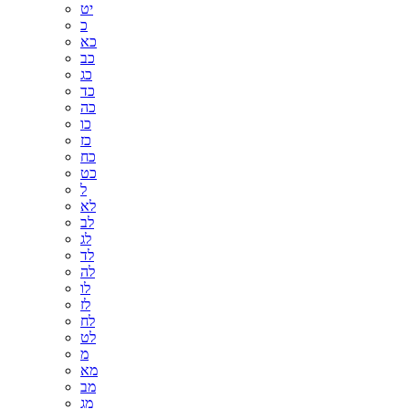
יט
כ
כא
כב
כג
כד
כה
כו
כז
כח
כט
ל
לא
לב
לג
לד
לה
לו
לז
לח
לט
מ
מא
מב
מג