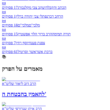
📜
הכתב והקבלה
יעקב צבי מקלנבורג
17
פסוקים
📜
הרחב דבר
נפתלי צבי יהודה ברלין
1
פסוקים
📜
מלבי"ם
מלבי"ם
18
פסוקים
📜
תורה תמימה
הרב ברוך הלוי אפשטיין
15
פסוקים
📜
צפנת פענח
יוסף רוזין
7
פסוקים
📜
ברכת אשר
אשר וסרטיל
61
פסוקים
📚
מאמרים על הפרק
הרב דוב ליאור שליט"א
להאמין בהבטחת ה'
הרב איתן שנדורפי שליט"א