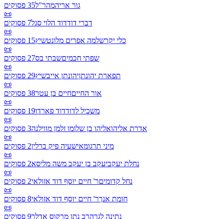
גור אריה
מהר"ל
35
פסוקים
📜
דברי דוד
דוד הלוי סגל
7
פסוקים
📜
כלי יקר
שלמה אפרים מלונטשיץ
15
פסוקים
📜
שפתי חכמים
שבתי בס
27
פסוקים
📜
תפארת יהונתן
יהונתן אייבשיץ
29
פסוקים
📜
אור החיים
חיים בן עטר
38
פסוקים
📜
משכיל לדוד
דוד פארדו
19
פסוקים
📜
אדרת אליהו
אליהו בן שלומו זלמן מווילנה
3
פסוקים
📜
מיני תרגומא
ישעיה פיק ברלין
2
פסוקים
📜
נחלת יעקב
יעקב בן יעקב משה מליסא
2
פסוקים
📜
נחל קדומים
ר' חיים יוסף דוד אזולאי
2
פסוקים
📜
חומת אנך
ר' חיים יוסף דוד אזולאי
8
פסוקים
📜
נתינה לגר
הרב נתן מרקוס אדלר
9
פסוקים