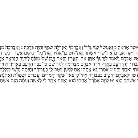
ֲשֶׁ֥ר
אַרְאֶֽךָּ׃
ב
וְאֶֽעֶשְׂךָ֙
לְג֣וֹי
גָּד֔וֹל
וַאֲבָ֣רֶכְךָ֔
וַאֲגַדְּלָ֖ה
שְׁמֶ֑ךָ
וֶהְיֵ֖ה
בְּרָכָֽה׃
ג
וַאֲבָֽרֲכָה֙
מְבָ
וַיִּקַּ֣ח
אַבְרָם֩
אֶת־
שָׂרַ֨י
אִשְׁתּ֜וֹ
וְאֶת־
ל֣וֹט
בֶּן־
אָחִ֗יו
וְאֶת־
כָּל־
רְכוּשָׁם֙
אֲשֶׁ֣ר
רָכָ֔שׁוּ
וְ
ֶל־
אַבְרָ֔ם
וַיֹּ֕אמֶר
לְזַ֨רְעֲךָ֔
אֶתֵּ֖ן
אֶת־
הָאָ֣רֶץ
הַזֹּ֑את
וַיִּ֤בֶן
שָׁם֙
מִזְבֵּ֔חַ
לַיהוָ֖ה
הַנִּרְאֶ֥ה
אֵלָֽ
ְבָּה׃
י
וַיְהִ֥י
רָעָ֖ב
בָּאָ֑רֶץ
וַיֵּ֨רֶד
אַבְרָ֤ם
מִצְרַ֙יְמָה֙
לָג֣וּר
שָׁ֔ם
כִּֽי־
כָבֵ֥ד
הָרָעָ֖ב
בָּאָֽרֶץ׃
יא
וַיְה
תִ֖י
וְאֹתָ֥ךְ
יְחַיּֽוּ׃
יג
אִמְרִי־
נָ֖א
אֲחֹ֣תִי
אָ֑תְּ
לְמַ֙עַן֙
יִֽיטַב־
לִ֣י
בַעֲבוּרֵ֔ךְ
וְחָיְתָ֥ה
נַפְשִׁ֖י
בִּגְלָלֵֽךְ׃
טז
וּלְאַבְרָ֥ם
הֵיטִ֖יב
בַּעֲבוּרָ֑הּ
וַֽיְהִי־
ל֤וֹ
צֹאן־
וּבָקָר֙
וַחֲמֹרִ֔ים
וַעֲבָדִים֙
וּשְׁפָחֹ֔ת
וַאֲתֹנֹ֖ת
י
אִשְׁתְּךָ֖
הִֽוא׃
יט
לָמָ֤ה
אָמַ֙רְתָּ֙
אֲחֹ֣תִי
הִ֔וא
וָאֶקַּ֥ח
אֹתָ֛הּ
לִ֖י
לְאִשָּׁ֑ה
וְעַתָּ֕ה
הִנֵּ֥ה
אִשְׁתְּך