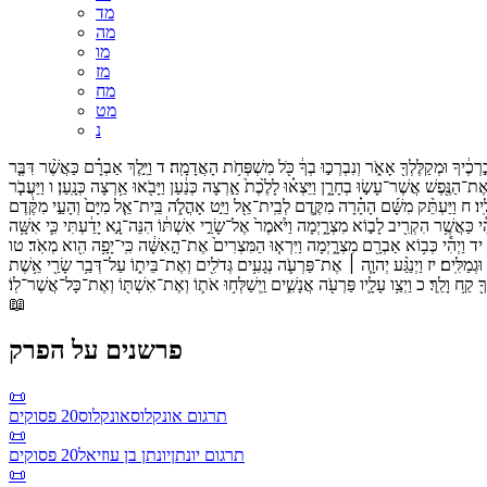
מד
מה
מו
מז
מח
מט
נ
֣רְכֶ֔יךָ
וּמְקַלֶּלְךָ֖
אָאֹ֑ר
וְנִבְרְכ֣וּ
בְךָ֔
כֹּ֖ל
מִשְׁפְּחֹ֥ת
הָאֲדָמָֽה׃
ד
וַיֵּ֣לֶךְ
אַבְרָ֗ם
כַּאֲשֶׁ֨ר
דִּבֶּ֤ר
אֶת־
הַנֶּ֖פֶשׁ
אֲשֶׁר־
עָשׂ֣וּ
בְחָרָ֑ן
וַיֵּצְא֗וּ
לָלֶ֙כֶת֙
אַ֣רְצָה
כְּנַ֔עַן
וַיָּבֹ֖אוּ
אַ֥רְצָה
כְּנָֽעַן׃
ו
וַיַּעֲבֹ֤ר
יו׃
ח
וַיַּעְתֵּ֨ק
מִשָּׁ֜ם
הָהָ֗רָה
מִקֶּ֛דֶם
לְבֵֽית־
אֵ֖ל
וַיֵּ֣ט
אָהֳלֹ֑ה
בֵּֽית־
אֵ֤ל
מִיָּם֙
וְהָעַ֣י
מִקֶּ֔דֶם
ִ֕י
כַּאֲשֶׁ֥ר
הִקְרִ֖יב
לָב֣וֹא
מִצְרָ֑יְמָה
וַיֹּ֙אמֶר֙
אֶל־
שָׂרַ֣י
אִשְׁתּ֔וֹ
הִנֵּה־
נָ֣א
יָדַ֔עְתִּי
כִּ֛י
אִשָּׁ֥ה
יד
וַיְהִ֕י
כְּב֥וֹא
אַבְרָ֖ם
מִצְרָ֑יְמָה
וַיִּרְא֤וּ
הַמִּצְרִים֙
אֶת־
הָ֣אִשָּׁ֔ה
כִּֽי־
יָפָ֥ה
הִ֖וא
מְאֹֽד׃
טו
וּגְמַלִּֽים׃
יז
וַיְנַגַּ֨ע
יְהוָ֧ה ׀
אֶת־
פַּרְעֹ֛ה
נְגָעִ֥ים
גְּדֹלִ֖ים
וְאֶת־
בֵּית֑וֹ
עַל־
דְּבַ֥ר
שָׂרַ֖י
אֵ֥שֶׁת
ָ֖
קַ֥ח
וָלֵֽךְ׃
כ
וַיְצַ֥ו
עָלָ֛יו
פַּרְעֹ֖ה
אֲנָשִׁ֑ים
וַֽיְשַׁלְּח֥וּ
אֹת֛וֹ
וְאֶת־
אִשְׁתּ֖וֹ
וְאֶת־
כָּל־
אֲשֶׁר־
לֽוֹ׃
📖
פרשנים על הפרק
📜
תרגום אונקלוס
אונקלוס
20
פסוקים
📜
תרגום יונתן
יונתן בן עוזיאל
20
פסוקים
📜