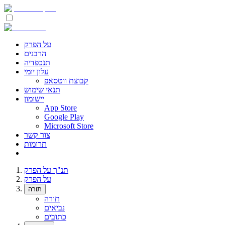
על הפרק
הרבנים
תנכפדיה
עלון יומי
קבוצת ווטסאפ
תנאי שימוש
יישומון
App Store
Google Play
Microsoft Store
צור קשר
תרומות
תנ"ך על הפרק
על הפרק
תורה
תורה
נביאים
כתובים