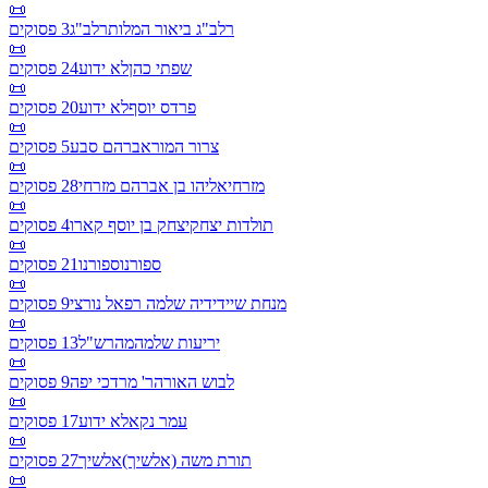
📜
רלב"ג ביאור המלות
רלב"ג
3
פסוקים
📜
שפתי כהן
לא ידוע
24
פסוקים
📜
פרדס יוסף
לא ידוע
20
פסוקים
📜
צרור המור
אברהם סבע
5
פסוקים
📜
מזרחי
אליהו בן אברהם מזרחי
28
פסוקים
📜
תולדות יצחק
יצחק בן יוסף קארו
4
פסוקים
📜
ספורנו
ספורנו
21
פסוקים
📜
מנחת שי
ידידיה שלמה רפאל נורצי
9
פסוקים
📜
יריעות שלמה
מהרש"ל
13
פסוקים
📜
לבוש האורה
ר' מרדכי יפה
9
פסוקים
📜
עמר נקא
לא ידוע
17
פסוקים
📜
תורת משה (אלשיך)
אלשיך
27
פסוקים
📜