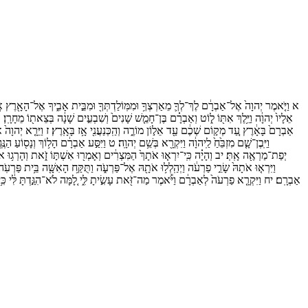
א
וַיֹּ֤אמֶר
יְהוָה֙
אֶל־
אַבְרָ֔ם
לֶךְ־
לְךָ֛
מֵאַרְצְךָ֥
וּמִמּֽוֹלַדְתְּךָ֖
וּמִבֵּ֣ית
אָבִ֑יךָ
אֶל־
הָאָ֖רֶץ
א
אֵלָיו֙
יְהוָ֔ה
וַיֵּ֥לֶךְ
אִתּ֖וֹ
ל֑וֹט
וְאַבְרָ֗ם
בֶּן־
חָמֵ֤שׁ
שָׁנִים֙
וְשִׁבְעִ֣ים
שָׁנָ֔ה
בְּצֵאת֖וֹ
מֵחָרָֽן׃
ה
אַבְרָם֙
בָּאָ֔רֶץ
עַ֚ד
מְק֣וֹם
שְׁכֶ֔ם
עַ֖ד
אֵל֣וֹן
מוֹרֶ֑ה
וְהַֽכְּנַעֲנִ֖י
אָ֥ז
בָּאָֽרֶץ׃
ז
וַיֵּרָ֤א
יְהוָה֙
א
וַיִּֽבֶן־
שָׁ֤ם
מִזְבֵּ֙חַ֙
לַֽיהוָ֔ה
וַיִּקְרָ֖א
בְּשֵׁ֥ם
יְהוָֽה׃
ט
וַיִּסַּ֣ע
אַבְרָ֔ם
הָל֥וֹךְ
וְנָס֖וֹעַ
הַנֶּֽג
יְפַת־
מַרְאֶ֖ה
אָֽתְּ׃
יב
וְהָיָ֗ה
כִּֽי־
יִרְא֤וּ
אֹתָךְ֙
הַמִּצְרִ֔ים
וְאָמְר֖וּ
אִשְׁתּ֣וֹ
זֹ֑את
וְהָרְג֥וּ
אֹ
וַיִּרְא֤וּ
אֹתָהּ֙
שָׂרֵ֣י
פַרְעֹ֔ה
וַיְהַֽלְל֥וּ
אֹתָ֖הּ
אֶל־
פַּרְעֹ֑ה
וַתֻּקַּ֥ח
הָאִשָּׁ֖ה
בֵּ֥ית
פַּרְעֹֽה׃
אַבְרָֽם׃
יח
וַיִּקְרָ֤א
פַרְעֹה֙
לְאַבְרָ֔ם
וַיֹּ֕אמֶר
מַה־
זֹּ֖את
עָשִׂ֣יתָ
לִּ֑י
לָ֚מָּה
לֹא־
הִגַּ֣דְתָּ
לִּ֔י
כִּ֥