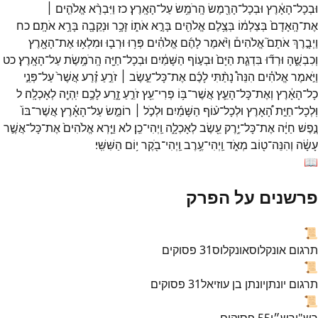
וּבְכָל־
הָאָ֔רֶץ
וּבְכָל־
הָרֶ֖מֶשׂ
הָֽרֹמֵ֥שׂ
עַל־
הָאָֽרֶץ׃
כז
וַיִּבְרָ֨א
אֱלֹהִ֤ים ׀
אֶת־
הָֽאָדָם֙
בְּצַלְמ֔וֹ
בְּצֶ֥לֶם
אֱלֹהִ֖ים
בָּרָ֣א
אֹת֑וֹ
זָכָ֥ר
וּנְקֵבָ֖ה
בָּרָ֥א
אֹתָֽם׃
כח
וַיְבָ֣רֶךְ
אֹתָם֮
אֱלֹהִים֒
וַיֹּ֨אמֶר
לָהֶ֜ם
אֱלֹהִ֗ים
פְּר֥וּ
וּרְב֛וּ
וּמִלְא֥וּ
אֶת־
הָאָ֖רֶץ
וְכִבְשֻׁ֑הָ
וּרְד֞וּ
בִּדְגַ֤ת
הַיָּם֙
וּבְע֣וֹף
הַשָּׁמַ֔יִם
וּבְכָל־
חַיָּ֖ה
הָֽרֹמֶ֥שֶׂת
עַל־
הָאָֽרֶץ׃
כט
וַיֹּ֣אמֶר
אֱלֹהִ֗ים
הִנֵּה֩
נָתַ֨תִּי
לָכֶ֜ם
אֶת־
כָּל־
עֵ֣שֶׂב ׀
זֹרֵ֣עַ
זֶ֗רַע
אֲשֶׁר֙
עַל־
פְּנֵ֣י
כָל־
הָאָ֔רֶץ
וְאֶת־
כָּל־
הָעֵ֛ץ
אֲשֶׁר־
בּ֥וֹ
פְרִי־
עֵ֖ץ
זֹרֵ֣עַ
זָ֑רַע
לָכֶ֥ם
יִֽהְיֶ֖ה
לְאָכְלָֽה׃
ל
וּֽלְכָל־
חַיַּ֣ת
הָ֠אָרֶץ
וּלְכָל־
ע֨וֹף
הַשָּׁמַ֜יִם
וּלְכֹ֣ל ׀
רוֹמֵ֣שׂ
עַל־
הָאָ֗רֶץ
אֲשֶׁר־
בּוֹ֙
נֶ֣פֶשׁ
חַיָּ֔ה
אֶת־
כָּל־
יֶ֥רֶק
עֵ֖שֶׂב
לְאָכְלָ֑ה
וַֽיְהִי־
כֵֽן׃
לא
וַיַּ֤רְא
אֱלֹהִים֙
אֶת־
כָּל־
אֲשֶׁ֣ר
עָשָׂ֔ה
וְהִנֵּה־
ט֖וֹב
מְאֹ֑ד
וַֽיְהִי־
עֶ֥רֶב
וַֽיְהִי־
בֹ֖קֶר
י֥וֹם
הַשִּׁשִּֽׁי׃
📖
פרשנים על הפרק
📜
תרגום אונקלוס
אונקלוס
31
פסוקים
📜
תרגום יונתן
יונתן בן עוזיאל
31
פסוקים
📜
רש"י
רש״י
55
פסוקים