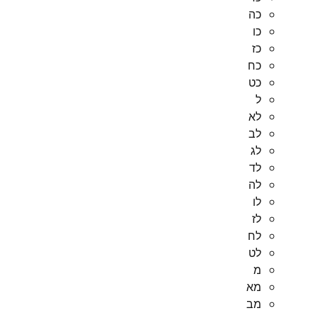
כה
כו
כז
כח
כט
ל
לא
לב
לג
לד
לה
לו
לז
לח
לט
מ
מא
מב