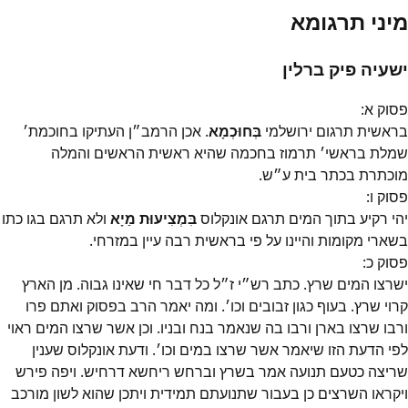
מיני תרגומא
ישעיה פיק ברלין
פסוק
א
:
בראשית תרגום ירושלמי
בְּחוּכְמָא
. אכן הרמב״ן העתיקו בחוכמת׳
שמלת בראשי׳ תרמוז בחכמה שהיא ראשית הראשים והמלה
מוכתרת בכתר בית ע״ש.
פסוק
ו
:
יהי רקיע בתוך המים תרגם אונקלוס
בִּמְצִיעוּת מַיָא
ולא תרגם בגו כתו
בשארי מקומות והיינו על פי בראשית רבה עיין במזרחי.
פסוק
כ
:
ישרצו המים שרץ. כתב רש״י ז״ל כל דבר חי שאינו גבוה. מן הארץ
קרוי שרץ. בעוף כגון זבובים וכו׳. ומה יאמר הרב בפסוק ואתם פרו
ורבו שרצו בארן ורבו בה שנאמר בנח ובניו. וכן אשר שרצו המים ראוי
לפי הדעת הזו שיאמר אשר שרצו במים וכו׳. ודעת אונקלוס שענין
שריצה כטעם תנועה אמר בשרץ וברחש ריחשא דרחיש. ויפה פירש
ויקראו השרצים כן בעבור שתנועתם תמידית ויתכן שהוא לשון מורכב