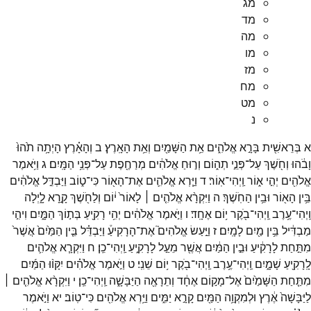
מג
מד
מה
מו
מז
מח
מט
נ
א
בְּרֵאשִׁ֖ית
בָּרָ֣א
אֱלֹהִ֑ים
אֵ֥ת
הַשָּׁמַ֖יִם
וְאֵ֥ת
הָאָֽרֶץ׃
ב
וְהָאָ֗רֶץ
הָיְתָ֥ה
תֹ֙הוּ֙
וָבֹ֔הוּ
וְחֹ֖שֶׁךְ
עַל־
פְּנֵ֣י
תְה֑וֹם
וְר֣וּחַ
אֱלֹהִ֔ים
מְרַחֶ֖פֶת
עַל־
פְּנֵ֥י
הַמָּֽיִם׃
ג
וַיֹּ֥אמֶר
אֱלֹהִ֖ים
יְהִ֣י
א֑וֹר
וַֽיְהִי־
אֽוֹר׃
ד
וַיַּ֧רְא
אֱלֹהִ֛ים
אֶת־
הָא֖וֹר
כִּי־
ט֑וֹב
וַיַּבְדֵּ֣ל
אֱלֹהִ֔ים
בֵּ֥ין
הָא֖וֹר
וּבֵ֥ין
הַחֹֽשֶׁךְ׃
ה
וַיִּקְרָ֨א
אֱלֹהִ֤ים ׀
לָאוֹר֙
י֔וֹם
וְלַחֹ֖שֶׁךְ
קָ֣רָא
לָ֑יְלָה
וַֽיְהִי־
עֶ֥רֶב
וַֽיְהִי־
בֹ֖קֶר
י֥וֹם
אֶחָֽד׃
ו
וַיֹּ֣אמֶר
אֱלֹהִ֔ים
יְהִ֥י
רָקִ֖יעַ
בְּת֣וֹךְ
הַמָּ֑יִם
וִיהִ֣י
מַבְדִּ֔יל
בֵּ֥ין
מַ֖יִם
לָמָֽיִם׃
ז
וַיַּ֣עַשׂ
אֱלֹהִים֮
אֶת־
הָרָקִיעַ֒
וַיַּבְדֵּ֗ל
בֵּ֤ין
הַמַּ֙יִם֙
אֲשֶׁר֙
מִתַּ֣חַת
לָרָקִ֔יעַ
וּבֵ֣ין
הַמַּ֔יִם
אֲשֶׁ֖ר
מֵעַ֣ל
לָרָקִ֑יעַ
וַֽיְהִי־
כֵֽן׃
ח
וַיִּקְרָ֧א
אֱלֹהִ֛ים
לָֽרָקִ֖יעַ
שָׁמָ֑יִם
וַֽיְהִי־
עֶ֥רֶב
וַֽיְהִי־
בֹ֖קֶר
י֥וֹם
שֵׁנִֽי׃
ט
וַיֹּ֣אמֶר
אֱלֹהִ֗ים
יִקָּו֨וּ
הַמַּ֜יִם
מִתַּ֤חַת
הַשָּׁמַ֙יִם֙
אֶל־
מָק֣וֹם
אֶחָ֔ד
וְתֵרָאֶ֖ה
הַיַּבָּשָׁ֑ה
וַֽיְהִי־
כֵֽן׃
י
וַיִּקְרָ֨א
אֱלֹהִ֤ים ׀
לַיַּבָּשָׁה֙
אֶ֔רֶץ
וּלְמִקְוֵ֥ה
הַמַּ֖יִם
קָרָ֣א
יַמִּ֑ים
וַיַּ֥רְא
אֱלֹהִ֖ים
כִּי־
טֽוֹב׃
יא
וַיֹּ֣אמֶר