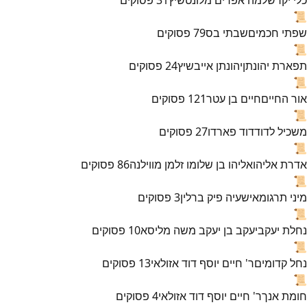
📜
שפתי חכמים
שבתי בס
79
פסוקים
📜
תפארת יהונתן
יהונתן אייבשיץ
24
פסוקים
📜
אור החיים
חיים בן עטר
121
פסוקים
📜
משכיל לדוד
דוד פארדו
27
פסוקים
📜
אדרת אליהו
אליהו בן שלומו זלמן מווילנה
86
פסוקים
📜
מיני תרגומא
ישעיה פיק ברלין
3
פסוקים
📜
נחלת יעקב
יעקב בן יעקב משה מליסא
10
פסוקים
📜
נחל קדומים
ר' חיים יוסף דוד אזולאי
13
פסוקים
📜
חומת אנך
ר' חיים יוסף דוד אזולאי
4
פסוקים