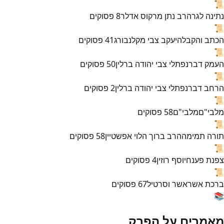
📜
נתינה לגר
הרב נתן מרקוס אדלר
8
פסוקים
📜
הכתב והקבלה
יעקב צבי מקלנבורג
41
פסוקים
📜
העמק דבר
נפתלי צבי יהודה ברלין
50
פסוקים
📜
הרחב דבר
נפתלי צבי יהודה ברלין
2
פסוקים
📜
מלבי"ם
מלבי"ם
58
פסוקים
📜
תורה תמימה
הרב ברוך הלוי אפשטיין
58
פסוקים
📜
צפנת פענח
יוסף רוזין
4
פסוקים
📜
ברכת אשר
אשר וסרטיל
67
פסוקים
📚
מאמרים על הפרק