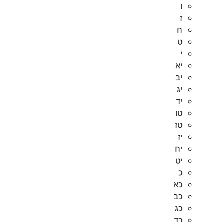
ו
ז
ח
ט
י
יא
יב
יג
יד
טו
טז
יז
יח
יט
כ
כא
כב
כג
כד