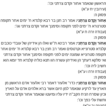
הראשון שנאמר אחור וקדם צרתני וכו':
(עירובין יח ע"א)
פסוק
ה
:
אָחוֹר וָקֶדֶם צַרְתָּנִי:
אמר רב חנן בר רבא קלנדא ח' ימים אחר תקופה
סטרנורא ח' ימים לפני תקופה וסימנך אחור וקדם צרתני וגו':
(עבודה זרה ח ע"א)
פסוק
ה
:
אָחוֹר וָקֶדֶם צַרְתָּנִי:
אמר רבינא ת"ש ואלו הן אידיהן של עובדי כוכבים
קלנדא סטרונייא וקרטסים ואמר רב חנין בר רבא קלנדא ח' ימים אחר
תקופה סטרונייא שמונה ימים לפני תקופה וסימנך אחור וקדם צרתני
ואי סלקא דעתך הן ואידיהן עשרה הוו תנא כוליה קלנדא חד יומא הוא
חשיב ליה וכו':
(עבודה זרה ו ע"א)
פסוק
ה
:
אָחוֹר וָקֶדֶם צַרְתָּנִי:
כדר' אלעזר דאמר רבי אלעזר אדם הראשון מן
הארץ עד לרקיע שנאמר למן היום אשר ברא אלהים אדם על הארץ
וכיון שסרח הניח הקב"ה ידיו עליו ומיעטו שנאמר אחור וקדם צרתני
ותשת עלי כפך וכו':
(חגיגה יב ע"א)