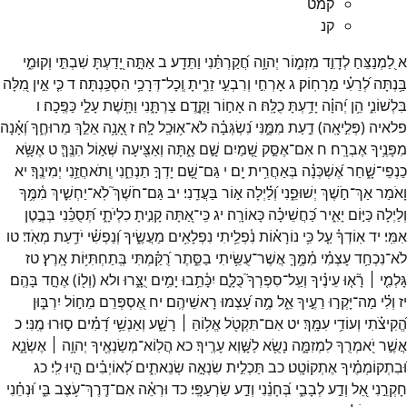
קמט
קנ
א
לַ֭מְנַצֵּחַ
לְדָוִ֣ד
מִזְמ֑וֹר
יְהוָ֥ה
חֲ֝קַרְתַּ֗נִי
וַתֵּדָֽע׃
ב
אַתָּ֣ה
יָ֭דַעְתָּ
שִׁבְתִּ֣י
וְקוּמִ֑י
בַּ֥נְתָּה
לְ֝רֵעִ֗י
מֵרָחֽוֹק׃
ג
אָרְחִ֣י
וְרִבְעִ֣י
זֵרִ֑יתָ
וְֽכָל־
דְּרָכַ֥י
הִסְכַּֽנְתָּה׃
ד
כִּ֤י
אֵ֣ין
מִ֭לָּה
בִּלְשׁוֹנִ֑י
הֵ֥ן
יְ֝הוָ֗ה
יָדַ֥עְתָּ
כֻלָּֽהּ׃
ה
אָח֣וֹר
וָקֶ֣דֶם
צַרְתָּ֑נִי
וַתָּ֖שֶׁת
עָלַ֣י
כַּפֶּֽכָה׃
ו
פלאיה
(
פְּלִ֣יאָֽה
)
דַ֣עַת
מִמֶּ֑נִּי
נִ֝שְׂגְּבָ֗ה
לֹא־
א֥וּכַֽל
לָֽהּ׃
ז
אָ֭נָ֥ה
אֵלֵ֣ךְ
מֵרוּחֶ֑ךָ
וְ֝אָ֗נָה
מִפָּנֶ֥יךָ
אֶבְרָֽח׃
ח
אִם־
אֶסַּ֣ק
שָׁ֭מַיִם
שָׁ֣ם
אָ֑תָּה
וְאַצִּ֖יעָה
שְּׁא֣וֹל
הִנֶּֽךָּ׃
ט
אֶשָּׂ֥א
כַנְפֵי־
שָׁ֑חַר
אֶ֝שְׁכְּנָ֗ה
בְּאַחֲרִ֥ית
יָֽם׃
י
גַּם־
שָׁ֭ם
יָדְךָ֣
תַנְחֵ֑נִי
וְֽתֹאחֲזֵ֥נִי
יְמִינֶֽךָ׃
יא
וָ֭אֹמַר
אַךְ־
חֹ֣שֶׁךְ
יְשׁוּפֵ֑נִי
וְ֝לַ֗יְלָה
א֣וֹר
בַּעֲדֵֽנִי׃
יב
גַּם־
חֹשֶׁךְ֮
לֹֽא־
יַחְשִׁ֪יךְ
מִ֫מֶּ֥ךָ
וְ֭לַיְלָה
כַּיּ֣וֹם
יָאִ֑יר
כַּ֝חֲשֵׁיכָ֗ה
כָּאוֹרָֽה׃
יג
כִּֽי־
אַ֭תָּה
קָנִ֣יתָ
כִלְיֹתָ֑י
תְּ֝סֻכֵּ֗נִי
בְּבֶ֣טֶן
אִמִּֽי׃
יד
אֽוֹדְךָ֗
עַ֤ל
כִּ֥י
נוֹרָא֗וֹת
נִ֫פְלֵ֥יתִי
נִפְלָאִ֥ים
מַעֲשֶׂ֑יךָ
וְ֝נַפְשִׁ֗י
יֹדַ֥עַת
מְאֹֽד׃
טו
לֹא־
נִכְחַ֥ד
עָצְמִ֗י
מִ֫מֶּ֥ךָּ
אֲשֶׁר־
עֻשֵּׂ֥יתִי
בַסֵּ֑תֶר
רֻ֝קַּ֗מְתִּי
בְּֽתַחְתִּיּ֥וֹת
אָֽרֶץ׃
טז
גָּלְמִ֤י ׀
רָ֘א֤וּ
עֵינֶ֗יךָ
וְעַֽל־
סִפְרְךָ֮
כֻּלָּ֪ם
יִכָּ֫תֵ֥בוּ
יָמִ֥ים
יֻצָּ֑רוּ
ולא
(
וְל֖וֹ
)
אֶחָ֣ד
בָּהֶֽם׃
יז
וְלִ֗י
מַה־
יָּקְר֣וּ
רֵעֶ֣יךָ
אֵ֑ל
מֶ֥ה
עָ֝צְמוּ
רָאשֵׁיהֶֽם׃
יח
אֶ֭סְפְּרֵם
מֵח֣וֹל
יִרְבּ֑וּן
הֱ֝קִיצֹ֗תִי
וְעוֹדִ֥י
עִמָּֽךְ׃
יט
אִם־
תִּקְטֹ֖ל
אֱל֥וֹהַּ ׀
רָשָׁ֑ע
וְאַנְשֵׁ֥י
דָ֝מִ֗ים
ס֣וּרוּ
מֶֽנִּי׃
כ
אֲשֶׁ֣ר
יֹ֭אמְרֻךָ
לִמְזִמָּ֑ה
נָשֻׂ֖א
לַשָּׁ֣וְא
עָרֶֽיךָ׃
כא
הֲלֽוֹא־
מְשַׂנְאֶ֖יךָ
יְהוָ֥ה ׀
אֶשְׂנָ֑א
וּ֝בִתְקוֹמְמֶ֗יךָ
אֶתְקוֹטָֽט׃
כב
תַּכְלִ֣ית
שִׂנְאָ֣ה
שְׂנֵאתִ֑ים
לְ֝אוֹיְבִ֗ים
הָ֣יוּ
לִֽי׃
כג
חָקְרֵ֣נִי
אֵ֭ל
וְדַ֣ע
לְבָבִ֑י
בְּ֝חָנֵ֗נִי
וְדַ֣ע
שַׂרְעַפָּֽי׃
כד
וּרְאֵ֗ה
אִם־
דֶּֽרֶךְ־
עֹ֥צֶב
בִּ֑י
וּ֝נְחֵ֗נִי