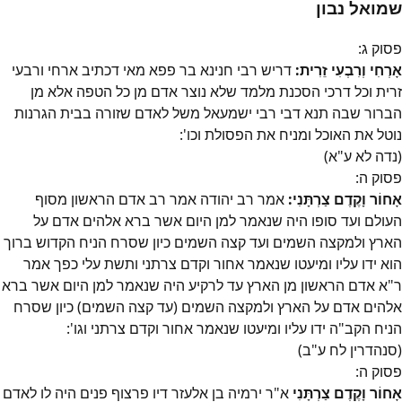
שמואל נבון
פסוק
ג
:
אָרְחִי וְרִבְעִי זֵרִית:
דריש רבי חנינא בר פפא מאי דכתיב ארחי ורבעי
זרית וכל דרכי הסכנת מלמד שלא נוצר אדם מן כל הטפה אלא מן
הברור שבה תנא דבי רבי ישמעאל משל לאדם שזורה בבית הגרנות
נוטל את האוכל ומניח את הפסולת וכו':
(נדה לא ע"א)
פסוק
ה
:
אָחוֹר וָקֶדֶם צַרְתָּנִי:
אמר רב יהודה אמר רב אדם הראשון מסוף
העולם ועד סופו היה שנאמר למן היום אשר ברא אלהים אדם על
הארץ ולמקצה השמים ועד קצה השמים כיון שסרח הניח הקדוש ברוך
הוא ידו עליו ומיעטו שנאמר אחור וקדם צרתני ותשת עלי כפך אמר
ר"א אדם הראשון מן הארץ עד לרקיע היה שנאמר למן היום אשר ברא
אלהים אדם על הארץ ולמקצה השמים (עד קצה השמים) כיון שסרח
הניח הקב"ה ידו עליו ומיעטו שנאמר אחור וקדם צרתני וגו':
(סנהדרין לח ע"ב)
פסוק
ה
:
אָחוֹר וָקֶדֶם צַרְתָּנִי
א"ר ירמיה בן אלעזר דיו פרצוף פנים היה לו לאדם