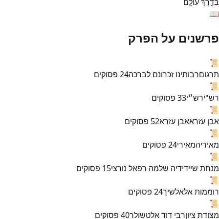
בְּדֶ֣רֶךְ
עוֹלָֽם׃
📖
פרשנים על הפרק
📜
תרגום
רבותינו זכרונם לברכה
24
פסוקים
📜
רש"י
רש״י
33
פסוקים
📜
אבן עזרא
אבן עזרא
52
פסוקים
📜
מאירי
המאירי
24
פסוקים
📜
מנחת שי
ידידיה שלמה רפאל נורצי
15
פסוקים
📜
רוממות אל
אלשיך
24
פסוקים
📜
מצודת ציון
רבי דוד אלטשולר
40
פסוקים