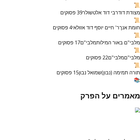
📜
מצודת דוד
רבי דוד אלטשולר
39
פסוקים
📜
חומת אנך
ר' חיים יוסף דוד אזולאי
4
פסוקים
📜
מלבי"ם באור המילות
מלבי"ם
17
פסוקים
📜
מלבי"ם
מלבי"ם
22
פסוקים
📜
תורה תמימה (נבון)
שמואל נבון
15
פסוקים
📚
מאמרים על הפרק