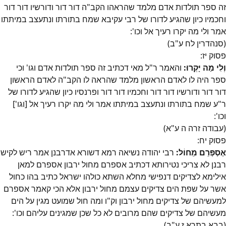
זה ספר תולדות אדם מלמד שהראהו הקב"ה דור דור ודורשיו דור דור
וחכמיו כיון שהגיע לדורו של רבי עקיבא שמח בתורתו ונתעצב במיתתו
אמר ולי מה יקרו רעיך אל וכו':
(סנהדרין לח ע"ב)
פסוק
יז
:
וְלִי מַה יָּקְרוּ:
והאמר ר"ל מאי דכתיב זה ספר תולדות אדם וגו' וכי
ספר היה לו לאדם הראשון מלמד שהראה לו הקב"ה לאדם הראשון
דור דור ודורשיו דור דור וחכמיו דור דור ופרנסיו כיון שהגיע לדורו של
ר"ע שמח בתורתו ונתעצב במיתתו אמר ולי מה יקרו רעיך אל [וגו']
וכו':
(עבודה זרה ה ע"א)
פסוק
יח
:
אֶסְפְּרֵם מֵחוֹל:
רבי יהודה נשיאה רמא דשורא אדרבנן אמר ריש לקיש
רבנן לא צריכי נטירותא דכתיב אספרם מחול ירבון אספרם למאן
אילימא לצדיקים דנפישי מחלא השתא כולהו ישראל כתיב בהו כחול
אשר על שפת הים צדיקים עצמם מחול ירבון אלא הכי קאמר אספרם
למעשיהם של צדיקים מחול ירבון וק"ו ומה חול שמועט מגין על הים
מעשיהם של צדיקים שהם מרובים לא כל שכן שמגינים עליהם וכו':
(בבא בתרא ז ע"ב)