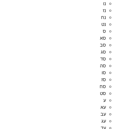
נו
נז
נח
נט
ס
סא
סב
סג
סד
סה
סו
סז
סח
סט
ע
עא
עב
עג
עד