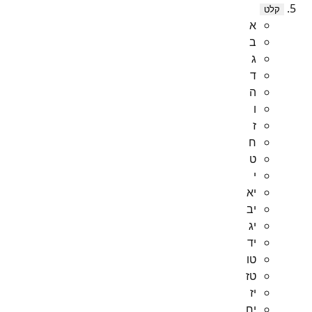
קלט
א
ב
ג
ד
ה
ו
ז
ח
ט
י
יא
יב
יג
יד
טו
טז
יז
יח