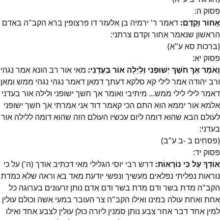
פסוק
ה
:
אָחוֹר וָקֶדֶם:
דאמר ר' ירמיה בן אלעזר דו פרצופין ברא הקב"ה באדם
הראשון שנאמר אחור וקדם צרתני:
(ברכות סא ע"א)
פסוק
יא
:
וָאֹמַר אַךְ חֹשֶׁךְ יְשׁוּפֵנִי וְלַיְלָה אוֹר בַּעֲדֵנִי:
מאי אור רב הונא אמר נגהי
ורב יהודה אמר לילי קא סלקא דעתך דמאן דאמר נגהי נגהי ממש ומאן
דאמר לילי לילי ממש... מיתיבי ואומר אך חשך ישופני ולילה אור בעדני
אלמא אור יממא הוא התם הכי קאמר דוד אני אמרתי אך חשך ישופני
לעולם הבא שהוא דומה ליום עכשיו העולם הזה שהוא דומה ללילה אור
בעדני:
(פסחים ב -ב ע"ב)
פסוק
יד
:
אוֹדְךָ עַל כִּי נוֹרָאוֹת:
דרש רבי יוסי הגלילי מאי דכתיב אודך (ה') על כי
נוראות נפליתי נפלאים מעשיך ונפשי יודעת מאד בא וראה שלא כמדת
הקב"ה מדת בשר ודם מדת בשר ודם אדם נותן זרעונים בערוגה כל
אחת ואחת עולה במינו ואילו הקב"ה צר העובר במעי אשה וכולם עולין
למין אחד דבר אחר צבע נותן סמנין ליורה כולן עולין לצבע אחד ואילו