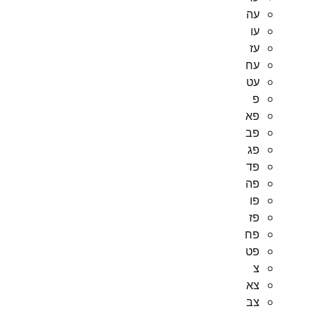
עה
עו
עז
עח
עט
פ
פא
פב
פג
פד
פה
פו
פז
פח
פט
צ
צא
צב