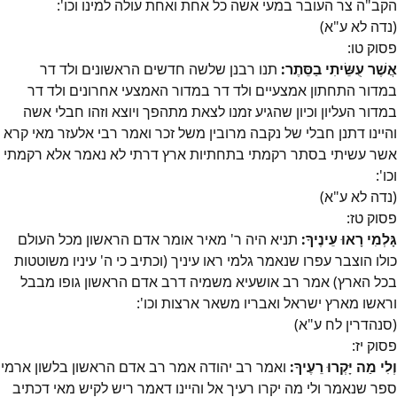
הקב"ה צר העובר במעי אשה כל אחת ואחת עולה למינו וכו':
(נדה לא ע"א)
פסוק
טו
:
אֲשֶׁר עֻשֵּׂיתִי בַסֵּתֶר:
תנו רבנן שלשה חדשים הראשונים ולד דר
במדור התחתון אמצעיים ולד דר במדור האמצעי אחרונים ולד דר
במדור העליון וכיון שהגיע זמנו לצאת מתהפך ויוצא וזהו חבלי אשה
והיינו דתנן חבלי של נקבה מרובין משל זכר ואמר רבי אלעזר מאי קרא
אשר עשיתי בסתר רקמתי בתחתיות ארץ דרתי לא נאמר אלא רקמתי
וכו':
(נדה לא ע"א)
פסוק
טז
:
גָּלְמִי רָאוּ עֵינֶיךָ:
תניא היה ר' מאיר אומר אדם הראשון מכל העולם
כולו הוצבר עפרו שנאמר גלמי ראו עיניך (וכתיב כי ה' עיניו משוטטות
בכל הארץ) אמר רב אושעיא משמיה דרב אדם הראשון גופו מבבל
וראשו מארץ ישראל ואבריו משאר ארצות וכו':
(סנהדרין לח ע"א)
פסוק
יז
:
וְלִי מַה יָּקְרוּ רֵעֶיךָ:
ואמר רב יהודה אמר רב אדם הראשון בלשון ארמי
ספר שנאמר ולי מה יקרו רעיך אל והיינו דאמר ריש לקיש מאי דכתיב