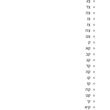
צג
צד
צה
צו
צז
צח
צט
ק
קא
קב
קג
קד
קה
קו
קז
קח
קט
קי
קיא