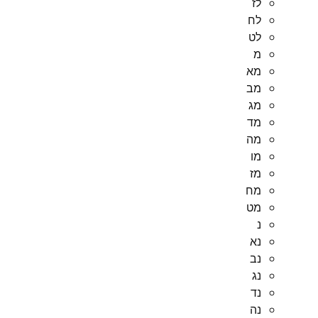
לז
לח
לט
מ
מא
מב
מג
מד
מה
מו
מז
מח
מט
נ
נא
נב
נג
נד
נה