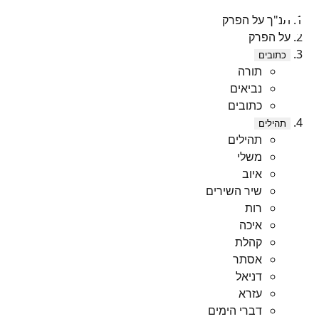
תנ"ך על הפרק
על הפרק
כתובים
תורה
נביאים
כתובים
תהילים
תהילים
משלי
איוב
שיר השירים
רות
איכה
קהלת
אסתר
דניאל
עזרא
דברי הימים