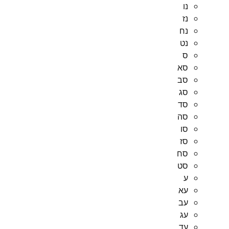
נו
נז
נח
נט
ס
סא
סב
סג
סד
סה
סו
סז
סח
סט
ע
עא
עב
עג
עד