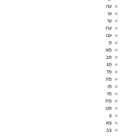
עה
עו
עז
עח
עט
פ
פא
פב
פג
פד
פה
פו
פז
פח
פט
צ
צא
צב