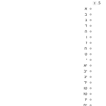
ז
א
ב
ג
ד
ה
ו
ז
ח
ט
י
יא
יב
יג
יד
טו
טז
יז
יח