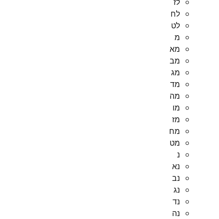
לז
לח
לט
מ
מא
מב
מג
מד
מה
מו
מז
מח
מט
נ
נא
נב
נג
נד
נה