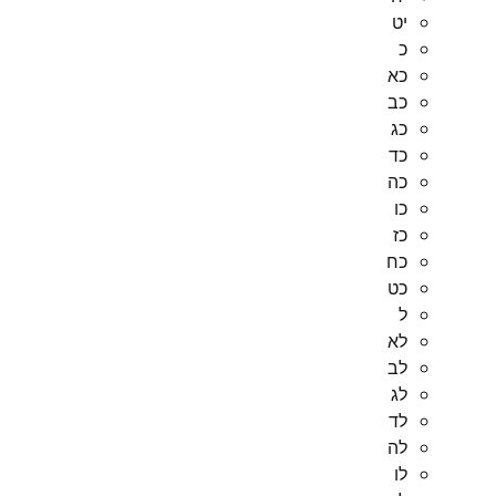
יט
כ
כא
כב
כג
כד
כה
כו
כז
כח
כט
ל
לא
לב
לג
לד
לה
לו