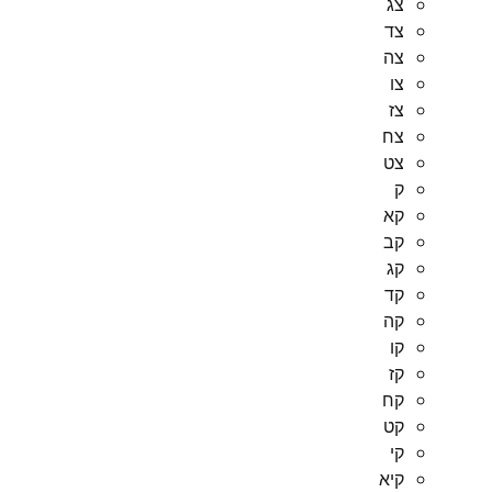
צג
צד
צה
צו
צז
צח
צט
ק
קא
קב
קג
קד
קה
קו
קז
קח
קט
קי
קיא