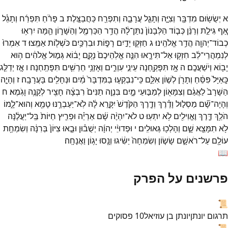
א
יְשֻׂשׂ֥וּם
מִדְבָּ֖ר
וְצִיָּ֑ה
וְתָגֵ֧ל
עֲרָבָ֛ה
וְתִפְרַ֖ח
כַּחֲבַצָּֽלֶת׃
ב
פָּרֹ֨חַ
תִּפְרַ֜ח
וְתָגֵ֗ל
אַ֚ף
גִּילַ֣ת
וְרַנֵּ֔ן
כְּב֤וֹד
הַלְּבָנוֹן֙
נִתַּן־
לָ֔הּ
הֲדַ֥ר
הַכַּרְמֶ֖ל
וְהַשָּׁר֑וֹן
הֵ֛מָּה
יִרְא֥וּ
כְבוֹד־
יְהוָ֖ה
הֲדַ֥ר
אֱלֹהֵֽינוּ׃
ג
חַזְּק֖וּ
יָדַ֣יִם
רָפ֑וֹת
וּבִרְכַּ֥יִם
כֹּשְׁל֖וֹת
אַמֵּֽצוּ׃
ד
אִמְרוּ֙
לְנִמְהֲרֵי־
לֵ֔ב
חִזְק֖וּ
אַל־
תִּירָ֑אוּ
הִנֵּ֤ה
אֱלֹֽהֵיכֶם֙
נָקָ֣ם
יָב֔וֹא
גְּמ֣וּל
אֱלֹהִ֔ים
ה֥וּא
יָב֖וֹא
וְיֹשַׁעֲכֶֽם׃
ה
אָ֥ז
תִּפָּקַ֖חְנָה
עֵינֵ֣י
עִוְרִ֑ים
וְאָזְנֵ֥י
חֵרְשִׁ֖ים
תִּפָּתַֽחְנָה׃
ו
אָ֣ז
יְדַלֵּ֤ג
כָּֽאַיָּל֙
פִּסֵּ֔חַ
וְתָרֹ֖ן
לְשׁ֣וֹן
אִלֵּ֑ם
כִּֽי־
נִבְקְע֤וּ
בַמִּדְבָּר֙
מַ֔יִם
וּנְחָלִ֖ים
בָּעֲרָבָֽה׃
ז
וְהָיָ֤ה
הַשָּׁרָב֙
לַאֲגַ֔ם
וְצִמָּא֖וֹן
לְמַבּ֣וּעֵי
מָ֑יִם
בִּנְוֵ֤ה
תַנִּים֙
רִבְצָ֔הּ
חָצִ֖יר
לְקָנֶ֥ה
וָגֹֽמֶא׃
ח
וְהָיָה־
שָׁ֞ם
מַסְל֣וּל
וָדֶ֗רֶךְ
וְדֶ֤רֶךְ
הַקֹּ֙דֶשׁ֙
יִקָּ֣רֵא
לָ֔הּ
לֹֽא־
יַעַבְרֶ֥נּוּ
טָמֵ֖א
וְהוּא־
לָ֑מוֹ
הֹלֵ֥ךְ
דֶּ֛רֶךְ
וֶאֱוִילִ֖ים
לֹ֥א
יִתְעֽוּ׃
ט
לֹא־
יִהְיֶ֨ה
שָׁ֜ם
אַרְיֵ֗ה
וּפְרִ֤יץ
חַיּוֹת֙
בַּֽל־
יַעֲלֶ֔נָּה
לֹ֥א
תִמָּצֵ֖א
שָׁ֑ם
וְהָלְכ֖וּ
גְּאוּלִֽים׃
י
וּפְדוּיֵ֨י
יְהוָ֜ה
יְשֻׁב֗וּן
וּבָ֤אוּ
צִיּוֹן֙
בְּרִנָּ֔ה
וְשִׂמְחַ֥ת
עוֹלָ֖ם
עַל־
רֹאשָׁ֑ם
שָׂשׂ֤וֹן
וְשִׂמְחָה֙
יַשִּׂ֔יגוּ
וְנָ֖סוּ
יָג֥וֹן
וַאֲנָחָֽה׃
📖
פרשנים על הפרק
📜
תרגום יונתן
יונתן בן עוזיאל
10
פסוקים
📜