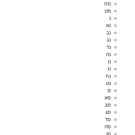
מח
מט
נ
נא
נב
נג
נד
נה
נו
נז
נח
נט
ס
סא
סב
סג
סד
סה
סו