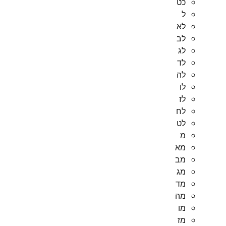
כט
ל
לא
לב
לג
לד
לה
לו
לז
לח
לט
מ
מא
מב
מג
מד
מה
מו
מז