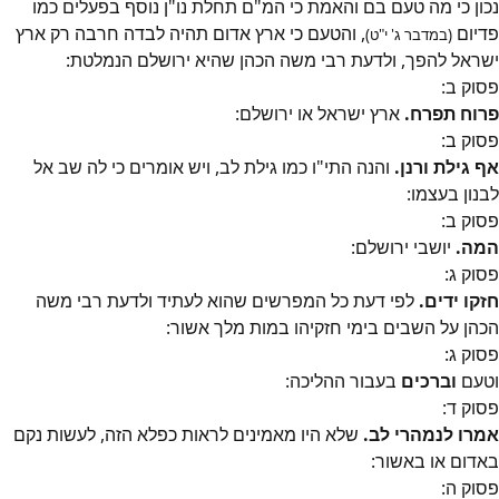
נכון כי מה טעם בם והאמת כי המ"ם תחלת נו"ן נוסף בפעלים כמו
פדיום
, והטעם כי ארץ אדום תהיה לבדה חרבה רק ארץ
(במדבר ג' י"ט)
ישראל להפך, ולדעת רבי משה הכהן שהיא ירושלם הנמלטת:
פסוק
ב
:
פרוח תפרח.
ארץ ישראל או ירושלם:
פסוק
ב
:
אף גילת ורנן.
והנה התי"ו כמו גילת לב, ויש אומרים כי לה שב אל
לבנון בעצמו:
פסוק
ב
:
המה.
יושבי ירושלם:
פסוק
ג
:
חזקו ידים.
לפי דעת כל המפרשים שהוא לעתיד ולדעת רבי משה
הכהן על השבים בימי חזקיהו במות מלך אשור:
פסוק
ג
:
וטעם
וברכים
בעבור ההליכה:
פסוק
ד
:
אמרו לנמהרי לב.
שלא היו מאמינים לראות כפלא הזה, לעשות נקם
באדום או באשור:
פסוק
ה
: