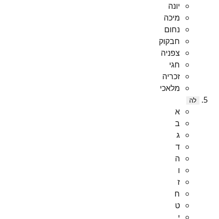
יונה
מיכה
נחום
חבקוק
צפניה
חגי
זכריה
מלאכי
לה
א
ב
ג
ד
ה
ו
ז
ח
ט
י