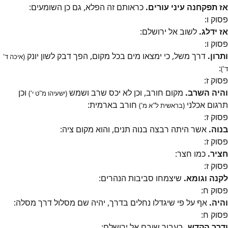
אז תפקחנה עיני עורים.
כראותם זה הפלא, גם כן השומעים:
פסוק
ו
:
אז ידלג.
לשוב אל ירושלם:
פסוק
ו
:
ותרון.
דרך משל, כי ימצאו מים בכל מקום, הפך דבק לשון יונק
(איכה ד'
:
ד')
פסוק
ז
:
והיה השרב.
מקום חורב, וכן לא יכס שרב ושמש
וכן
(ישעיהו מ"ט י')
תרגום אכלני
חורב בארמית:
(בראשית ל"א מ')
פסוק
ז
:
בנוה.
אשר היתה רבצה בנוה תנים, והוא מקום ציה:
פסוק
ז
:
חציר.
כמו חצר:
פסוק
ז
:
לקנה וגומא.
שיצמחו סביבות הנהרים:
פסוק
ח
:
והיה.
אף על פי שיגדלו נחלים בדרך, יהיה שם מסלול דרך מסלה:
פסוק
ח
:
ודרך הקדש.
בעבור שובם אל ירושלם: