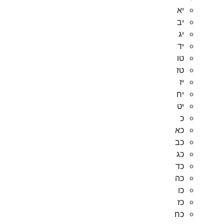
יא
יב
יג
יד
טו
טז
יז
יח
יט
כ
כא
כב
כג
כד
כה
כו
כז
כח