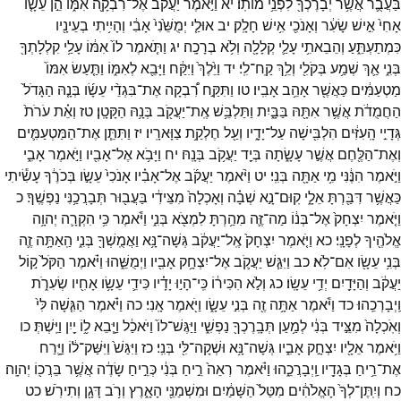
בַּעֲבֻ֛ר
אֲשֶׁ֥ר
יְבָרֶכְךָ֖
לִפְנֵ֥י
מוֹתֽוֹ׃
יא
וַיֹּ֣אמֶר
יַעֲקֹ֔ב
אֶל־
רִבְקָ֖ה
אִמּ֑וֹ
הֵ֣ן
עֵשָׂ֤ו
אָחִי֙
אִ֣ישׁ
שָׂעִ֔ר
וְאָנֹכִ֖י
אִ֥ישׁ
חָלָֽק׃
יב
אוּלַ֤י
יְמֻשֵּׁ֙נִי֙
אָבִ֔י
וְהָיִ֥יתִי
בְעֵינָ֖יו
כִּמְתַעְתֵּ֑עַ
וְהֵבֵאתִ֥י
עָלַ֛י
קְלָלָ֖ה
וְלֹ֥א
בְרָכָֽה׃
יג
וַתֹּ֤אמֶר
לוֹ֙
אִמּ֔וֹ
עָלַ֥י
קִלְלָתְךָ֖
בְּנִ֑י
אַ֛ךְ
שְׁמַ֥ע
בְּקֹלִ֖י
וְלֵ֥ךְ
קַֽח־
לִֽי׃
יד
וַיֵּ֙לֶךְ֙
וַיִּקַּ֔ח
וַיָּבֵ֖א
לְאִמּ֑וֹ
וַתַּ֤עַשׂ
אִמּוֹ֙
מַטְעַמִּ֔ים
כַּאֲשֶׁ֖ר
אָהֵ֥ב
אָבִֽיו׃
טו
וַתִּקַּ֣ח
רִ֠בְקָה
אֶת־
בִּגְדֵ֨י
עֵשָׂ֜ו
בְּנָ֤הּ
הַגָּדֹל֙
הַחֲמֻדֹ֔ת
אֲשֶׁ֥ר
אִתָּ֖הּ
בַּבָּ֑יִת
וַתַּלְבֵּ֥שׁ
אֶֽת־
יַעֲקֹ֖ב
בְּנָ֥הּ
הַקָּטָֽן׃
טז
וְאֵ֗ת
עֹרֹת֙
גְּדָיֵ֣י
הָֽעִזִּ֔ים
הִלְבִּ֖ישָׁה
עַל־
יָדָ֑יו
וְעַ֖ל
חֶלְקַ֥ת
צַוָּארָֽיו׃
יז
וַתִּתֵּ֧ן
אֶת־
הַמַּטְעַמִּ֛ים
וְאֶת־
הַלֶּ֖חֶם
אֲשֶׁ֣ר
עָשָׂ֑תָה
בְּיַ֖ד
יַעֲקֹ֥ב
בְּנָֽהּ׃
יח
וַיָּבֹ֥א
אֶל־
אָבִ֖יו
וַיֹּ֣אמֶר
אָבִ֑י
וַיֹּ֣אמֶר
הִנֶּ֔נִּי
מִ֥י
אַתָּ֖ה
בְּנִֽי׃
יט
וַיֹּ֨אמֶר
יַעֲקֹ֜ב
אֶל־
אָבִ֗יו
אָנֹכִי֙
עֵשָׂ֣ו
בְּכֹרֶ֔ךָ
עָשִׂ֕יתִי
כַּאֲשֶׁ֥ר
דִּבַּ֖רְתָּ
אֵלָ֑י
קֽוּם־
נָ֣א
שְׁבָ֗ה
וְאָכְלָה֙
מִצֵּידִ֔י
בַּעֲב֖וּר
תְּבָרֲכַ֥נִּי
נַפְשֶֽׁךָ׃
כ
וַיֹּ֤אמֶר
יִצְחָק֙
אֶל־
בְּנ֔וֹ
מַה־
זֶּ֛ה
מִהַ֥רְתָּ
לִמְצֹ֖א
בְּנִ֑י
וַיֹּ֕אמֶר
כִּ֥י
הִקְרָ֛ה
יְהוָ֥ה
אֱלֹהֶ֖יךָ
לְפָנָֽי׃
כא
וַיֹּ֤אמֶר
יִצְחָק֙
אֶֽל־
יַעֲקֹ֔ב
גְּשָׁה־
נָּ֥א
וַאֲמֻֽשְׁךָ֖
בְּנִ֑י
הַֽאַתָּ֥ה
זֶ֛ה
בְּנִ֥י
עֵשָׂ֖ו
אִם־
לֹֽא׃
כב
וַיִּגַּ֧שׁ
יַעֲקֹ֛ב
אֶל־
יִצְחָ֥ק
אָבִ֖יו
וַיְמֻשֵּׁ֑הוּ
וַיֹּ֗אמֶר
הַקֹּל֙
ק֣וֹל
יַעֲקֹ֔ב
וְהַיָּדַ֖יִם
יְדֵ֥י
עֵשָֽׂו׃
כג
וְלֹ֣א
הִכִּיר֔וֹ
כִּֽי־
הָי֣וּ
יָדָ֗יו
כִּידֵ֛י
עֵשָׂ֥ו
אָחִ֖יו
שְׂעִרֹ֑ת
וַֽיְבָרְכֵֽהוּ׃
כד
וַיֹּ֕אמֶר
אַתָּ֥ה
זֶ֖ה
בְּנִ֣י
עֵשָׂ֑ו
וַיֹּ֖אמֶר
אָֽנִי׃
כה
וַיֹּ֗אמֶר
הַגִּ֤שָׁה
לִּי֙
וְאֹֽכְלָה֙
מִצֵּ֣יד
בְּנִ֔י
לְמַ֥עַן
תְּבָֽרֶכְךָ֖
נַפְשִׁ֑י
וַיַּגֶּשׁ־
לוֹ֙
וַיֹּאכַ֔ל
וַיָּ֧בֵא
ל֦וֹ
יַ֖יִן
וַיֵּֽשְׁתְּ׃
כו
וַיֹּ֥אמֶר
אֵלָ֖יו
יִצְחָ֣ק
אָבִ֑יו
גְּשָׁה־
נָּ֥א
וּשְׁקָה־
לִּ֖י
בְּנִֽי׃
כז
וַיִּגַּשׁ֙
וַיִּשַּׁק־
ל֔וֹ
וַיָּ֛רַח
אֶת־
רֵ֥יחַ
בְּגָדָ֖יו
וַֽיְבָרֲכֵ֑הוּ
וַיֹּ֗אמֶר
רְאֵה֙
רֵ֣יחַ
בְּנִ֔י
כְּרֵ֣יחַ
שָׂדֶ֔ה
אֲשֶׁ֥ר
בֵּרֲכ֖וֹ
יְהוָֽה׃
כח
וְיִֽתֶּן־
לְךָ֙
הָאֱלֹהִ֔ים
מִטַּל֙
הַשָּׁמַ֔יִם
וּמִשְׁמַנֵּ֖י
הָאָ֑רֶץ
וְרֹ֥ב
דָּגָ֖ן
וְתִירֹֽשׁ׃
כט