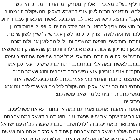
דיליף בש"ם מאנכי ה' אלהיך נוטריקון מן התורה מנין כי הי' קשה
להש"ס דאמר הב"ה לשון אנכי דמשמע דעל קו המשקולת הי' מחויב
הקב"ה בהצלת ישראל כאב לבן או כבעל לאשתו או כאדון לעבדו וידוע
כי הוא אינו צריך לברואיו כי אם יצדק מה יתן לו ואין לו ייחוס ודמיון
לברואיו ולזה לא הי' צריך לו לומר לשין אנכי שיהי' שייך לשון שייכות
והתחייבות לענין הוצאה ממצרים והי' לו לומר לשין אני ולזה מוכח
מכאן נוטריקון שהכוונה בשם אנכי להורות סימן שהאשה קודם שנשאה
הבעל אין לה שום התחייבות עליו אבל אחר שנשאה שהתחייב עצמו
בכתב לאשתו באה אליו בכח כתב התחייבות שיש לה עליו לכן אמר
הקב"ה אנכי נוטריקון אנא נפשי כתבית יהבית והוא שאמר הב"ה
שמעצמי כתבתי והתחייבתי עצמי בכתב לכם כבעל לאשה ואחר
התחייבות מחויב אני על קו המשקולת לכל מה שעשיתי לכם וזה אנא
נפשי כתבית יהבית כל מה שאני עושה כם:
פסוק
יט
:
הפטרה אהבתי אתכם ואמרתם במה אהבתנו הלא אח עשו ליעקב
ואוהב את יעקב ואת עשו שנאתי וגו'. והוא תמוה דשאל במה אהבתנו
והשיב ואוהב את יעקב והי' לו לחשוב הטובות שעשה קב"ה עם ישראל
וגם השאלה ששאל במה אהבתנו קשה דידוע לכל הוא הטובות שעשה
הקב"ה עם ישראל ונראה לפרש דאח הוא לשון צרה כמבואר