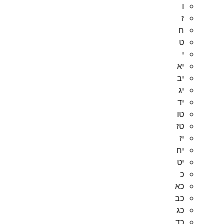
ו
ז
ח
ט
י
יא
יב
יג
יד
טו
טז
יז
יח
יט
כ
כא
כב
כג
כד