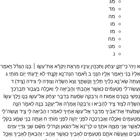
מג
מד
מה
מו
מז
מח
מט
נ
א
וַיְהִי֙
כִּֽי־
זָקֵ֣ן
יִצְחָ֔ק
וַתִּכְהֶ֥יןָ
עֵינָ֖יו
מֵרְאֹ֑ת
וַיִּקְרָ֞א
אֶת־
עֵשָׂ֣ו ׀
בְּנ֣וֹ
הַגָּדֹ֗ל
וַיֹּ֤אמֶר
אֵלָיו֙
בְּנִ֔י
וַיֹּ֥אמֶר
אֵלָ֖יו
הִנֵּֽנִי׃
ב
וַיֹּ֕אמֶר
הִנֵּה־
נָ֖א
זָקַ֑נְתִּי
לֹ֥א
יָדַ֖עְתִּי
י֥וֹם
מוֹתִֽי׃
ג
וְעַתָּה֙
שָׂא־
נָ֣א
כֵלֶ֔יךָ
תֶּלְיְךָ֖
וְקַשְׁתֶּ֑ךָ
וְצֵא֙
הַשָּׂדֶ֔ה
וְצ֥וּדָה
לִּ֖י
צידה
(
צָֽיִד׃
)
ד
וַעֲשֵׂה־
לִ֨י
מַטְעַמִּ֜ים
כַּאֲשֶׁ֥ר
אָהַ֛בְתִּי
וְהָבִ֥יאָה
לִּ֖י
וְאֹכֵ֑לָה
בַּעֲב֛וּר
תְּבָרֶכְךָ֥
נַפְשִׁ֖י
בְּטֶ֥רֶם
אָמֽוּת׃
ה
וְרִבְקָ֣ה
שֹׁמַ֔עַת
בְּדַבֵּ֣ר
יִצְחָ֔ק
אֶל־
עֵשָׂ֖ו
בְּנ֑וֹ
וַיֵּ֤לֶךְ
עֵשָׂו֙
הַשָּׂדֶ֔ה
לָצ֥וּד
צַ֖יִד
לְהָבִֽיא׃
ו
וְרִבְקָה֙
אָֽמְרָ֔ה
אֶל־
יַעֲקֹ֥ב
בְּנָ֖הּ
לֵאמֹ֑ר
הִנֵּ֤ה
שָׁמַ֙עְתִּי֙
אֶת־
אָבִ֔יךָ
מְדַבֵּ֛ר
אֶל־
עֵשָׂ֥ו
אָחִ֖יךָ
לֵאמֹֽר׃
ז
הָבִ֨יאָה
לִּ֥י
צַ֛יִד
וַעֲשֵׂה־
לִ֥י
מַטְעַמִּ֖ים
וְאֹכֵ֑לָה
וַאֲבָרֶכְכָ֛ה
לִפְנֵ֥י
יְהוָ֖ה
לִפְנֵ֥י
מוֹתִֽי׃
ח
וְעַתָּ֥ה
בְנִ֖י
שְׁמַ֣ע
בְּקֹלִ֑י
לַאֲשֶׁ֥ר
אֲנִ֖י
מְצַוָּ֥ה
אֹתָֽךְ׃
ט
לֶךְ־
נָא֙
אֶל־
הַצֹּ֔אן
וְקַֽח־
לִ֣י
מִשָּׁ֗ם
שְׁנֵ֛י
גְּדָיֵ֥י
עִזִּ֖ים
טֹבִ֑ים
וְאֶֽעֱשֶׂ֨ה
אֹתָ֧ם
מַטְעַמִּ֛ים
לְאָבִ֖יךָ
כַּאֲשֶׁ֥ר
אָהֵֽב׃
י
וְהֵבֵאתָ֥
לְאָבִ֖יךָ
וְאָכָ֑ל