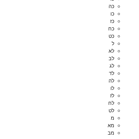
כה
כו
כז
כח
כט
ל
לא
לב
לג
לד
לה
לו
לז
לח
לט
מ
מא
מב