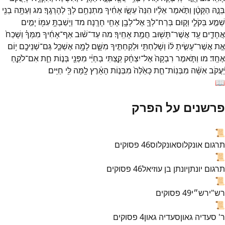
בְּנָ֣הּ
הַקָּטָ֔ן
וַתֹּ֣אמֶר
אֵלָ֔יו
הִנֵּה֙
עֵשָׂ֣ו
אָחִ֔יךָ
מִתְנַחֵ֥ם
לְךָ֖
לְהָרְגֶֽךָ׃
מג
וְעַתָּ֥ה
בְנִ֖י
שְׁמַ֣ע
בְּקֹלִ֑י
וְק֧וּם
בְּרַח־
לְךָ֛
אֶל־
לָבָ֥ן
אָחִ֖י
חָרָֽנָה׃
מד
וְיָשַׁבְתָּ֥
עִמּ֖וֹ
יָמִ֣ים
אֲחָדִ֑ים
עַ֥ד
אֲשֶׁר־
תָּשׁ֖וּב
חֲמַ֥ת
אָחִֽיךָ׃
מה
עַד־
שׁ֨וּב
אַף־
אָחִ֜יךָ
מִמְּךָ֗
וְשָׁכַח֙
אֵ֣ת
אֲשֶׁר־
עָשִׂ֣יתָ
לּ֔וֹ
וְשָׁלַחְתִּ֖י
וּלְקַחְתִּ֣יךָ
מִשָּׁ֑ם
לָמָ֥ה
אֶשְׁכַּ֛ל
גַּם־
שְׁנֵיכֶ֖ם
י֥וֹם
אֶחָֽד׃
מו
וַתֹּ֤אמֶר
רִבְקָה֙
אֶל־
יִצְחָ֔ק
קַ֣צְתִּי
בְחַיַּ֔י
מִפְּנֵ֖י
בְּנ֣וֹת
חֵ֑ת
אִם־
לֹקֵ֣חַ
יַ֠עֲקֹב
אִשָּׁ֨ה
מִבְּנֽוֹת־
חֵ֤ת
כָּאֵ֙לֶּה֙
מִבְּנ֣וֹת
הָאָ֔רֶץ
לָ֥מָּה
לִּ֖י
חַיִּֽים׃
📖
פרשנים על הפרק
📜
תרגום אונקלוס
אונקלוס
46
פסוקים
📜
תרגום יונתן
יונתן בן עוזיאל
46
פסוקים
📜
רש"י
רש״י
49
פסוקים
📜
ר' סעדיה גאון
סעדיה גאון
4
פסוקים