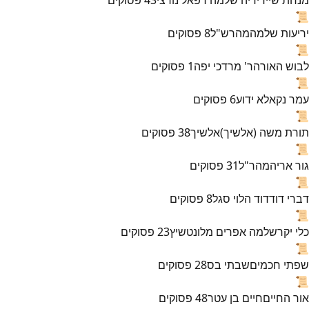
📜
יריעות שלמה
מהרש"ל
8
פסוקים
📜
לבוש האורה
ר' מרדכי יפה
1
פסוקים
📜
עמר נקא
לא ידוע
6
פסוקים
📜
תורת משה (אלשיך)
אלשיך
38
פסוקים
📜
גור אריה
מהר"ל
31
פסוקים
📜
דברי דוד
דוד הלוי סגל
8
פסוקים
📜
כלי יקר
שלמה אפרים מלונטשיץ
23
פסוקים
📜
שפתי חכמים
שבתי בס
28
פסוקים
📜
אור החיים
חיים בן עטר
48
פסוקים