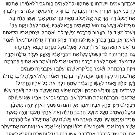
יַֽעַבְד֣וּךָ
עַמִּ֗ים
וישתחו
(
וְיִֽשְׁתַּחֲו֤וּ
)
לְךָ֙
לְאֻמִּ֔ים
הֱוֵ֤ה
גְבִיר֙
לְאַחֶ֔יךָ
וְיִשְׁתַּחֲוּ֥וּ
לְךָ֖
בְּנֵ֣י
אִמֶּ֑ךָ
אֹרְרֶ֣יךָ
אָר֔וּר
וּֽמְבָרֲכֶ֖יךָ
בָּרֽוּךְ׃
ל
וַיְהִ֗י
כַּאֲשֶׁ֨ר
כִּלָּ֣ה
יִצְחָק֮
לְבָרֵ֣ךְ
אֶֽת־
יַעֲקֹב֒
וַיְהִ֗י
אַ֣ךְ
יָצֹ֤א
יָצָא֙
יַעֲקֹ֔ב
מֵאֵ֥ת
פְּנֵ֖י
יִצְחָ֣ק
אָבִ֑יו
וְעֵשָׂ֣ו
אָחִ֔יו
בָּ֖א
מִצֵּידֽוֹ׃
לא
וַיַּ֤עַשׂ
גַּם־
הוּא֙
מַטְעַמִּ֔ים
וַיָּבֵ֖א
לְאָבִ֑יו
וַיֹּ֣אמֶר
לְאָבִ֗יו
יָקֻ֤ם
אָבִי֙
וְיֹאכַל֙
מִצֵּ֣יד
בְּנ֔וֹ
בַּעֲב֖וּר
תְּבָרֲכַ֥נִּי
נַפְשֶֽׁךָ׃
לב
וַיֹּ֥אמֶר
ל֛וֹ
יִצְחָ֥ק
אָבִ֖יו
מִי־
אָ֑תָּה
וַיֹּ֕אמֶר
אֲנִ֛י
בִּנְךָ֥
בְכֹֽרְךָ֖
עֵשָֽׂו׃
לג
וַיֶּחֱרַ֨ד
יִצְחָ֣ק
חֲרָדָה֮
גְּדֹלָ֣ה
עַד־
מְאֹד֒
וַיֹּ֡אמֶר
מִֽי־
אֵפ֡וֹא
ה֣וּא
הַצָּֽד־
צַיִד֩
וַיָּ֨בֵא
לִ֜י
וָאֹכַ֥ל
מִכֹּ֛ל
בְּטֶ֥רֶם
תָּב֖וֹא
וָאֲבָרֲכֵ֑הוּ
גַּם־
בָּר֖וּךְ
יִהְיֶֽה׃
לד
כִּשְׁמֹ֤עַ
עֵשָׂו֙
אֶת־
דִּבְרֵ֣י
אָבִ֔יו
וַיִּצְעַ֣ק
צְעָקָ֔ה
גְּדֹלָ֥ה
וּמָרָ֖ה
עַד־
מְאֹ֑ד
וַיֹּ֣אמֶר
לְאָבִ֔יו
בָּרֲכֵ֥נִי
גַם־
אָ֖נִי
אָבִֽי׃
לה
וַיֹּ֕אמֶר
בָּ֥א
אָחִ֖יךָ
בְּמִרְמָ֑ה
וַיִּקַּ֖ח
בִּרְכָתֶֽךָ׃
לו
וַיֹּ֡אמֶר
הֲכִי֩
קָרָ֨א
שְׁמ֜וֹ
יַעֲקֹ֗ב
וַֽיַּעְקְבֵ֙נִי֙
זֶ֣ה
פַעֲמַ֔יִם
אֶת־
בְּכֹרָתִ֣י
לָקָ֔ח
וְהִנֵּ֥ה
עַתָּ֖ה
לָקַ֣ח
בִּרְכָתִ֑י
וַיֹּאמַ֕ר
הֲלֹא־
אָצַ֥לְתָּ
לִּ֖י
בְּרָכָֽה׃
לז
וַיַּ֨עַן
יִצְחָ֜ק
וַיֹּ֣אמֶר
לְעֵשָׂ֗ו
הֵ֣ן
גְּבִ֞יר
שַׂמְתִּ֥יו
לָךְ֙
וְאֶת־
כָּל־
אֶחָ֗יו
נָתַ֤תִּי
לוֹ֙
לַעֲבָדִ֔ים
וְדָגָ֥ן
וְתִירֹ֖שׁ
סְמַכְתִּ֑יו
וּלְכָ֣ה
אֵפ֔וֹא
מָ֥ה
אֶֽעֱשֶׂ֖ה
בְּנִֽי׃
לח
וַיֹּ֨אמֶר
עֵשָׂ֜ו
אֶל־
אָבִ֗יו
הַֽבְרָכָ֨ה
אַחַ֤ת
הִֽוא־
לְךָ֙
אָבִ֔י
בָּרֲכֵ֥נִי
גַם־
אָ֖נִי
אָבִ֑י
וַיִּשָּׂ֥א
עֵשָׂ֛ו
קֹל֖וֹ
וַיֵּֽבְךְּ׃
לט
וַיַּ֛עַן
יִצְחָ֥ק
אָבִ֖יו
וַיֹּ֣אמֶר
אֵלָ֑יו
הִנֵּ֞ה
מִשְׁמַנֵּ֤י
הָאָ֙רֶץ֙
יִהְיֶ֣ה
מֽוֹשָׁבֶ֔ךָ
וּמִטַּ֥ל
הַשָּׁמַ֖יִם
מֵעָֽל׃
מ
וְעַל־
חַרְבְּךָ֣
תִֽחְיֶ֔ה
וְאֶת־
אָחִ֖יךָ
תַּעֲבֹ֑ד
וְהָיָה֙
כַּאֲשֶׁ֣ר
תָּרִ֔יד
וּפָרַקְתָּ֥
עֻלּ֖וֹ
מֵעַ֥ל
צַוָּארֶֽךָ׃
מא
וַיִּשְׂטֹ֤ם
עֵשָׂו֙
אֶֽת־
יַעֲקֹ֔ב
עַל־
הַ֨בְּרָכָ֔ה
אֲשֶׁ֥ר
בֵּרֲכ֖וֹ
אָבִ֑יו
וַיֹּ֨אמֶר
עֵשָׂ֜ו
בְּלִבּ֗וֹ
יִקְרְבוּ֙
יְמֵי֙
אֵ֣בֶל
אָבִ֔י
וְאַֽהַרְגָ֖ה
אֶת־
יַעֲקֹ֥ב
אָחִֽי׃
מב
וַיֻּגַּ֣ד
לְרִבְקָ֔ה
אֶת־
דִּבְרֵ֥י
עֵשָׂ֖ו
בְּנָ֣הּ
הַגָּדֹ֑ל
וַתִּשְׁלַ֞ח
וַתִּקְרָ֤א
לְיַעֲקֹב֙