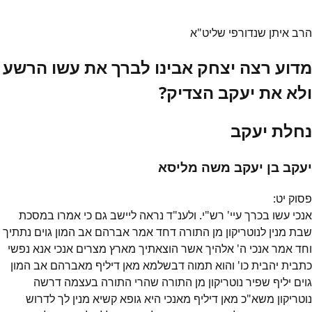
הרב איתן שנדורפי שליט"א
מדוע רצה יצחק אבינו לברך את עשו הרשע
ולא את יעקב הצדיק?
נחלת יעקב
יעקב בן יעקב משה מליסא
פסוק
יט
:
אנכי עשו בכרך עיי' רש"י. ולענ"ד נראה ליישב גם כי אמרו במסכת
שבת מנין לנוטריקון מן התורה דחד אמר אברהם אב המון גוים נתתיך
וחד אמר אנכי ה' אלהיך אשר הוצאתיך מארץ מצרים אנכי אנא נפשי
כתבית יהבית כו' והוא תמוה דבשלמא מאן דיליף מאברהם אב המון
גוים יליף שפיר נוטריקון מן התורה שהרי התורה בעצמה דרשה
נוטריקון משא"כ מאן דיליף מאנכי היא גופא קשיא מנין לך לדרוש