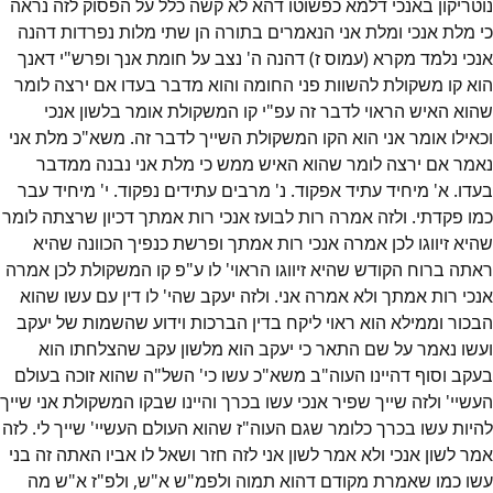
נוטריקון באנכי דלמא כפשוטו דהא לא קשה כלל על הפסוק לזה נראה
כי מלת אנכי ומלת אני הנאמרים בתורה הן שתי מלות נפרדות דהנה
אנכי נלמד מקרא (עמוס ז) דהנה ה' נצב על חומת אנך ופרש"י דאנך
הוא קו משקולת להשוות פני החומה והוא מדבר בעדו אם ירצה לומר
שהוא האיש הראוי לדבר זה עפ"י קו המשקולת אומר בלשון אנכי
וכאילו אומר אני הוא הקו המשקולת השייך לדבר זה. משא"כ מלת אני
נאמר אם ירצה לומר שהוא האיש ממש כי מלת אני נבנה ממדבר
בעדו. א' מיחיד עתיד אפקוד. נ' מרבים עתידים נפקוד. י' מיחיד עבר
כמו פקדתי. ולזה אמרה רות לבועז אנכי רות אמתך דכיון שרצתה לומר
שהיא זיווגו לכן אמרה אנכי רות אמתך ופרשת כנפיך הכוונה שהיא
ראתה ברוח הקודש שהיא זיווגו הראוי' לו ע"פ קו המשקולת לכן אמרה
אנכי רות אמתך ולא אמרה אני. ולזה יעקב שהי' לו דין עם עשו שהוא
הבכור וממילא הוא ראוי ליקח בדין הברכות וידוע שהשמות של יעקב
ועשו נאמר על שם התאר כי יעקב הוא מלשון עקב שהצלחתו הוא
בעקב וסוף דהיינו העוה"ב משא"כ עשו כי' השל"ה שהוא זוכה בעולם
העשיי' ולזה שייך שפיר אנכי עשו בכרך והיינו שבקו המשקולת אני שייך
להיות עשו בכרך כלומר שגם העוה"ז שהוא העולם העשיי' שייך לי. לזה
אמר לשון אנכי ולא אמר לשון אני לזה חזר ושאל לו אביו האתה זה בני
עשו כמו שאמרת מקודם דהוא תמוה ולפמ"ש א"ש, ולפ"ז א"ש מה