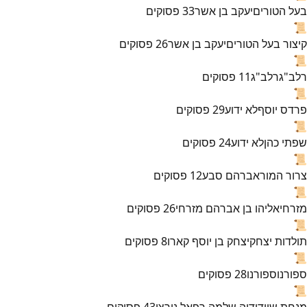
בעל הטורים
יעקב בן אשר
33
פסוקים
📜
קיצור בעל הטורים
יעקב בן אשר
26
פסוקים
📜
רלב"ג
רלב"ג
11
פסוקים
📜
פרדס יוסף
לא ידוע
29
פסוקים
📜
שפתי כהן
לא ידוע
24
פסוקים
📜
צרור המור
אברהם סבע
12
פסוקים
📜
מזרחי
אליהו בן אברהם מזרחי
26
פסוקים
📜
תולדות יצחק
יצחק בן יוסף קארו
8
פסוקים
📜
ספורנו
ספורנו
28
פסוקים
📜
מנחת שי
ידידיה שלמה רפאל נורצי
43
פסוקים