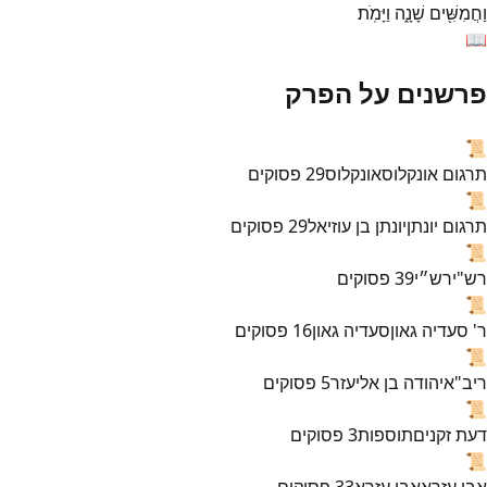
וַחֲמִשִּׁ֖ים
שָׁנָ֑ה
וַיָּמֹֽת׃
📖
פרשנים על הפרק
📜
תרגום אונקלוס
אונקלוס
29
פסוקים
📜
תרגום יונתן
יונתן בן עוזיאל
29
פסוקים
📜
רש"י
רש״י
39
פסוקים
📜
ר' סעדיה גאון
סעדיה גאון
16
פסוקים
📜
ריב"א
יהודה בן אליעזר
5
פסוקים
📜
דעת זקנים
תוספות
3
פסוקים
📜
אבן עזרא
אבן עזרא
33
פסוקים