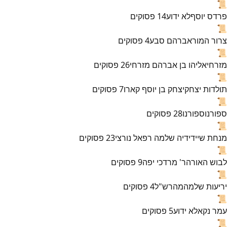
📜
פרדס יוסף
לא ידוע
14
פסוקים
📜
צרור המור
אברהם סבע
4
פסוקים
📜
מזרחי
אליהו בן אברהם מזרחי
26
פסוקים
📜
תולדות יצחק
יצחק בן יוסף קארו
7
פסוקים
📜
ספורנו
ספורנו
28
פסוקים
📜
מנחת שי
ידידיה שלמה רפאל נורצי
23
פסוקים
📜
לבוש האורה
ר' מרדכי יפה
9
פסוקים
📜
יריעות שלמה
מהרש"ל
4
פסוקים
📜
עמר נקא
לא ידוע
5
פסוקים
📜