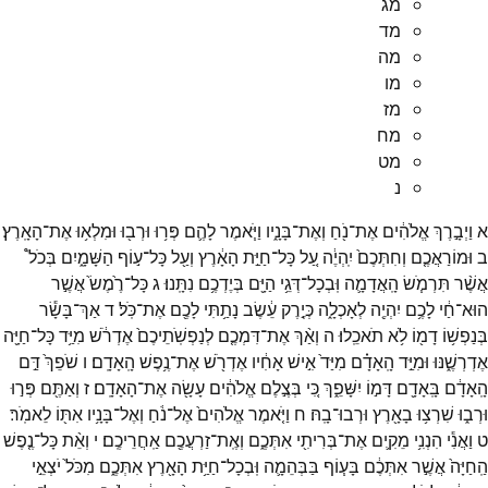
מג
מד
מה
מו
מז
מח
מט
נ
א
וַיְבָ֣רֶךְ
אֱלֹהִ֔ים
אֶת־
נֹ֖חַ
וְאֶת־
בָּנָ֑יו
וַיֹּ֧אמֶר
לָהֶ֛ם
פְּר֥וּ
וּרְב֖וּ
וּמִלְא֥וּ
אֶת־
הָאָֽרֶץ׃
ב
וּמוֹרַאֲכֶ֤ם
וְחִתְּכֶם֙
יִֽהְיֶ֔ה
עַ֚ל
כָּל־
חַיַּ֣ת
הָאָ֔רֶץ
וְעַ֖ל
כָּל־
ע֣וֹף
הַשָּׁמָ֑יִם
בְּכֹל֩
אֲשֶׁ֨ר
תִּרְמֹ֧שׂ
הָֽאֲדָמָ֛ה
וּֽבְכָל־
דְּגֵ֥י
הַיָּ֖ם
בְּיֶדְכֶ֥ם
נִתָּֽנוּ׃
ג
כָּל־
רֶ֙מֶשׂ֙
אֲשֶׁ֣ר
הוּא־
חַ֔י
לָכֶ֥ם
יִהְיֶ֖ה
לְאָכְלָ֑ה
כְּיֶ֣רֶק
עֵ֔שֶׂב
נָתַ֥תִּי
לָכֶ֖ם
אֶת־
כֹּֽל׃
ד
אַךְ־
בָּשָׂ֕ר
בְּנַפְשׁ֥וֹ
דָמ֖וֹ
לֹ֥א
תֹאכֵֽלוּ׃
ה
וְאַ֨ךְ
אֶת־
דִּמְכֶ֤ם
לְנַפְשֹֽׁתֵיכֶם֙
אֶדְרֹ֔שׁ
מִיַּ֥ד
כָּל־
חַיָּ֖ה
אֶדְרְשֶׁ֑נּוּ
וּמִיַּ֣ד
הָֽאָדָ֗ם
מִיַּד֙
אִ֣ישׁ
אָחִ֔יו
אֶדְרֹ֖שׁ
אֶת־
נֶ֥פֶשׁ
הָֽאָדָֽם׃
ו
שֹׁפֵךְ֙
דַּ֣ם
הָֽאָדָ֔ם
בָּֽאָדָ֖ם
דָּמ֣וֹ
יִשָּׁפֵ֑ךְ
כִּ֚י
בְּצֶ֣לֶם
אֱלֹהִ֔ים
עָשָׂ֖ה
אֶת־
הָאָדָֽם׃
ז
וְאַתֶּ֖ם
פְּר֣וּ
וּרְב֑וּ
שִׁרְצ֥וּ
בָאָ֖רֶץ
וּרְבוּ־
בָֽהּ׃
ח
וַיֹּ֤אמֶר
אֱלֹהִים֙
אֶל־
נֹ֔חַ
וְאֶל־
בָּנָ֥יו
אִתּ֖וֹ
לֵאמֹֽר׃
ט
וַאֲנִ֕י
הִנְנִ֥י
מֵקִ֛ים
אֶת־
בְּרִיתִ֖י
אִתְּכֶ֑ם
וְאֶֽת־
זַרְעֲכֶ֖ם
אַֽחֲרֵיכֶֽם׃
י
וְאֵ֨ת
כָּל־
נֶ֤פֶשׁ
הַֽחַיָּה֙
אֲשֶׁ֣ר
אִתְּכֶ֔ם
בָּע֧וֹף
בַּבְּהֵמָ֛ה
וּֽבְכָל־
חַיַּ֥ת
הָאָ֖רֶץ
אִתְּכֶ֑ם
מִכֹּל֙
יֹצְאֵ֣י