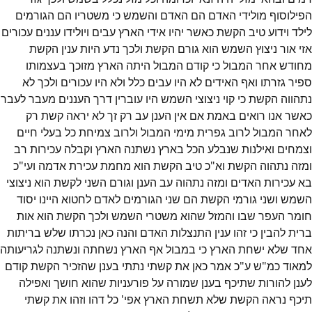
הפילוסוף מולידי האדם הם האדם והשמש כי משטריו הם הגורמים
לילד וידוע טיב הקשת כאשר יהיו אידי הארץ עבים ויולידו עננים עכורים
אזי אור ניצוץ השמש הוא גורם הקשת ולכך נדע היות ענין הקשת
מחודש אחר המבול כי קודם המבול היתה הארץ מזוכך בעצמותו
ספיר גזרתו ואף האידים לא היו עבים כלל ולא היו עכורים ולכך לא
נתהווה הקשת כי קוי ניצוצי השמש היו עוברין דרך העננים מעבר לעבר
כאשר אנו רואים באמת אם אין הענן עב רק זך לא יראה קשת רק
לאחר המבול לרוב גפרית מימי המבול ולרוב צמיחת כל בעלי חיים
וצמחים ואילנות שנבלע הכל בארץ נשתנה הארץ וקבלה עכירות רב
ומזה נתהוה הקשת וא"כ טיב הקשת הוא מחמת עכירת אדמה ועי"כ
בא עכירות האדים ומזה נתהוה עב הענן וגורם השני לקשת הוא ניצוצי
השמש ושני גורמי הקשת הם שני הגורמים לאדם לחטוא היינו יסוד
חומר העפר שבו והמזל שהוא משטרי השמש ולכך הקשת הוא אות
ברית להבין כי זהו ענין התנצלות האדם והנה כאן נכרתו שלש בריתות
אחד שלא ישחת הארץ כי במבול אף הארץ נשחתה ונשתנה לגריעותה
למאוד כמ"ש ע"כ אמר כאן את קשתי נתתי בענן שהזכיר הקשת קודם
לענן להורות שתיכף בענן שמורה על פורעניות שהוא חושך ואפילה
תיכף נראה הקשת שלא תשחת הארץ אפי' כל דהו וזהו את קשתי