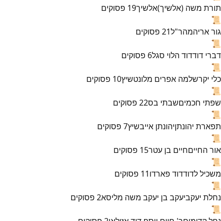
תורת משה (אלשיך)
אלשיך
19
פסוקים
📜
גור אריה
מהר"ל
21
פסוקים
📜
דברי דוד
דוד הלוי סגל
6
פסוקים
📜
כלי יקר
שלמה אפרים מלונטשיץ
10
פסוקים
📜
שפתי חכמים
שבתי בס
22
פסוקים
📜
תפארת יהונתן
יהונתן אייבשיץ
7
פסוקים
📜
אור החיים
חיים בן עטר
15
פסוקים
📜
משכיל לדוד
דוד פארדו
11
פסוקים
📜
נחלת יעקב
יעקב בן יעקב משה מליסא
2
פסוקים
📜
נחל קדומים
ר' חיים יוסף דוד אזולאי
2
פסוקים