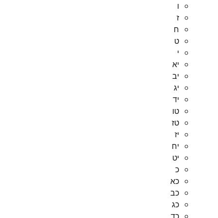
ו
ז
ח
ט
י
יא
יב
יג
יד
טו
טז
יז
יח
יט
כ
כא
כב
כג
כד