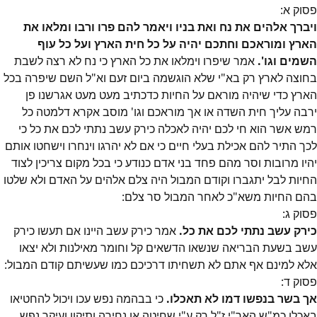
פסוק
א
:
ויברך אלהים את נח ואת בניו ויאמר להם פרו ורבו ומלאו את
הארץ ומוראכם וחתכם יהיה על כל חית הארץ ועל כל עוף
השמים וגו'.
אמר שיפרו וימלאו את כל הארץ כי נח לא רצה לשבת
בחוצה לארץ רק בא"י שלא הוגשמה ביום זעם וא"ל השם שיפרה בכל
הארץ כדי שיהיה מוראם על החיות כדכתיב מעט מעט אגרשנו פן
ירבה עליך חית השדה או אך מוראכם וגו' מוסב אקרא דלמטה כל
רמש אשר הוא חי לכם יהיה לאכלה כירק עשב נתתי לכם את כל כי
לכך התיר להם אכילת בעלי חיים כי אם לא יהרגו וינחרו וישחטו אותם
יהיו מרובות וסר מהם פחד בני אדם כנודע כי בכל מקום צריכין לצוד
החיות לבל יתגברו וקודם המבול היה צלם אלהים על האדם ולא שלטו
בהם החיות משא"כ לאחר המבול סר צלם:
פסוק
ג
:
כירק עשב נתתי לכם את כל.
אמר כירק עשב היינו אם תעשו כירק
עשב בשעת הבריאה שנשאו הדשאים קל וחומר מאילנות ולא יצאו
אלא למינם אף אתם לא תשחיתו דרכיכם כמו שעשיתם קודם המבול:
פסוק
ד
:
אך בשר בנפשו דמו לא תאכלו.
כי בבהמה נפש עכו ויכול להחטיאו
באכלו כמ"ש האר"י ז"ל רק ע"י שחיטה או נחירה ותיקון ועיקר נפש