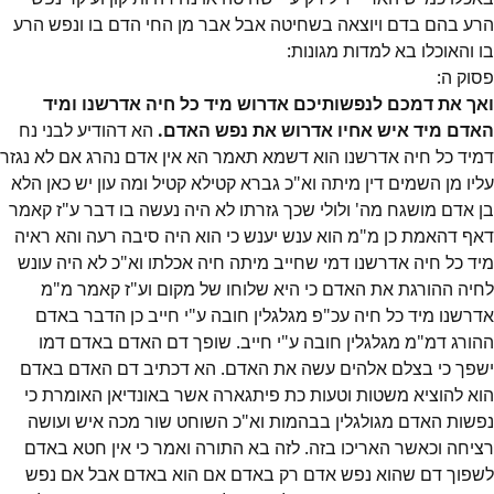
הרע בהם בדם ויוצאה בשחיטה אבל אבר מן החי הדם בו ונפש הרע
בו והאוכלו בא למדות מגונות:
פסוק
ה
:
ואך את דמכם לנפשותיכם אדרוש מיד כל חיה אדרשנו ומיד
האדם מיד איש אחיו אדרוש את נפש האדם.
הא דהודיע לבני נח
דמיד כל חיה אדרשנו הוא דשמא תאמר הא אין אדם נהרג אם לא נגזר
עליו מן השמים דין מיתה וא"כ גברא קטילא קטיל ומה עון יש כאן הלא
בן אדם מושגח מה' ולולי שכך גזרתו לא היה נעשה בו דבר ע"ז קאמר
דאף דהאמת כן מ"מ הוא ענש יענש כי הוא היה סיבה רעה והא ראיה
מיד כל חיה אדרשנו דמי שחייב מיתה חיה אכלתו וא"כ לא היה עונש
לחיה ההורגת את האדם כי היא שלוחו של מקום וע"ז קאמר מ"מ
אדרשנו מיד כל חיה עכ"פ מגלגלין חובה ע"י חייב כן הדבר באדם
ההורג דמ"מ מגלגלין חובה ע"י חייב. שופך דם האדם באדם דמו
ישפך כי בצלם אלהים עשה את האדם. הא דכתיב דם האדם באדם
הוא להוציא משטות וטעות כת פיתגארה אשר באונדיאן האומרת כי
נפשות האדם מגולגלין בבהמות וא"כ השוחט שור מכה איש ועושה
רציחה וכאשר האריכו בזה. לזה בא התורה ואמר כי אין חטא באדם
לשפוך דם שהוא נפש אדם רק באדם אם הוא באדם אבל אם נפש