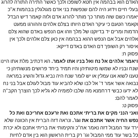
האדם הוא בבהמה אין חטא לשופכו ולכך כאשר התירה התורה להרוג
בעלי חיים וידוע היה להם שנפשות בני אדם מגולגלין בבהמות א"כ
יאמרו כשם שזה מותר כך מותר להרוג אדם ולזה קאמר דיש הבדל
וקאמר הטעם כי עיקר האדם היותו בצלם אלהים וההורגו ממעט
הדמות ומרים יד בדיוקנו של מלך וזהו אם הנפש באדם שהוא צלם
אלהים אבל אם הנפש ההוא בבהמה אין כאן צלם אלהים ולכך אין
איסור רק השופך דם האדם באדם דייקא:
פסוק
ח
:
ויאמר אלהים אל נח ואל בניו אתו לאמר.
הא דכתיב מלת אתו היינו
שנח ובניו לא שמשו מיטותיהן והיו תמיד ביחד פרושים מנשותיהן כי
טענו לשוא אנו עמלין או יש לומר שנח היה נביא גדול והשיג במראה
נבואה אשר אמר ד' אל לבו שלא להביא עוד מבול לעולם אבל בני נח
לא ידעו כבשי דרחמנא מה שלבו לפומיה לא גליא לכך הוצרך הקב"ה
לאמר להם:
פסוק
ט
:
ואני הנני מקים את בריתי אתכם ואת זרעכם אחריכם ואת כל
נפש החיה אשר אתכם את וגו'.
ונראה דזה הברית אין הכוונה שלא
ירד עוד המבול דזה נאמר אח"כ והקימותי את בריתי אתכם ולא יכרת
כל בשר עוד ממי המבול וגו' רק ברית הראשון הוא בין אדם לחיות