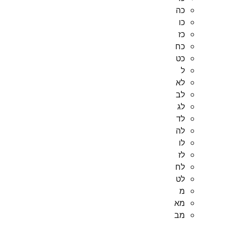
כה
כו
כז
כח
כט
ל
לא
לב
לג
לד
לה
לו
לז
לח
לט
מ
מא
מב