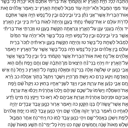
הַתֵּבָ֔ה
לְכֹ֖ל
חַיַּ֥ת
הָאָֽרֶץ׃
יא
וַהֲקִמֹתִ֤י
אֶת־
בְּרִיתִי֙
אִתְּכֶ֔ם
וְלֹֽא־
יִכָּרֵ֧ת
כָּל־
בָּשָׂ֛ר
ע֖וֹד
מִמֵּ֣י
הַמַּבּ֑וּל
וְלֹֽא־
יִהְיֶ֥ה
ע֛וֹד
מַבּ֖וּל
לְשַׁחֵ֥ת
הָאָֽרֶץ׃
יב
וַיֹּ֣אמֶר
אֱלֹהִ֗ים
זֹ֤את
אֽוֹת־
הַבְּרִית֙
אֲשֶׁר־
אֲנִ֣י
נֹתֵ֗ן
בֵּינִי֙
וּבֵ֣ינֵיכֶ֔ם
וּבֵ֛ין
כָּל־
נֶ֥פֶשׁ
חַיָּ֖ה
אֲשֶׁ֣ר
אִתְּכֶ֑ם
לְדֹרֹ֖ת
עוֹלָֽם׃
יג
אֶת־
קַשְׁתִּ֕י
נָתַ֖תִּי
בֶּֽעָנָ֑ן
וְהָֽיְתָה֙
לְא֣וֹת
בְּרִ֔ית
בֵּינִ֖י
וּבֵ֥ין
הָאָֽרֶץ׃
יד
וְהָיָ֕ה
בְּעַֽנְנִ֥י
עָנָ֖ן
עַל־
הָאָ֑רֶץ
וְנִרְאֲתָ֥ה
הַקֶּ֖שֶׁת
בֶּעָנָֽן׃
טו
וְזָכַרְתִּ֣י
אֶת־
בְּרִיתִ֗י
אֲשֶׁ֤ר
בֵּינִי֙
וּבֵ֣ינֵיכֶ֔ם
וּבֵ֛ין
כָּל־
נֶ֥פֶשׁ
חַיָּ֖ה
בְּכָל־
בָּשָׂ֑ר
וְלֹֽא־
יִֽהְיֶ֨ה
ע֤וֹד
הַמַּ֙יִם֙
לְמַבּ֔וּל
לְשַׁחֵ֖ת
כָּל־
בָּשָֽׂר׃
טז
וְהָיְתָ֥ה
הַקֶּ֖שֶׁת
בֶּֽעָנָ֑ן
וּרְאִיתִ֗יהָ
לִזְכֹּר֙
בְּרִ֣ית
עוֹלָ֔ם
בֵּ֣ין
אֱלֹהִ֔ים
וּבֵין֙
כָּל־
נֶ֣פֶשׁ
חַיָּ֔ה
בְּכָל־
בָּשָׂ֖ר
אֲשֶׁ֥ר
עַל־
הָאָֽרֶץ׃
יז
וַיֹּ֥אמֶר
אֱלֹהִ֖ים
אֶל־
נֹ֑חַ
זֹ֤את
אֽוֹת־
הַבְּרִית֙
אֲשֶׁ֣ר
הֲקִמֹ֔תִי
בֵּינִ֕י
וּבֵ֥ין
כָּל־
בָּשָׂ֖ר
אֲשֶׁ֥ר
עַל־
הָאָֽרֶץ׃
יח
וַיִּֽהְי֣וּ
בְנֵי־
נֹ֗חַ
הַיֹּֽצְאִים֙
מִן־
הַתֵּבָ֔ה
שֵׁ֖ם
וְחָ֣ם
וָיָ֑פֶת
וְחָ֕ם
ה֖וּא
אֲבִ֥י
כְנָֽעַן׃
יט
שְׁלֹשָׁ֥ה
אֵ֖לֶּה
בְּנֵי־
נֹ֑חַ
וּמֵאֵ֖לֶּה
נָֽפְצָ֥ה
כָל־
הָאָֽרֶץ׃
כ
וַיָּ֥חֶל
נֹ֖חַ
אִ֣ישׁ
הָֽאֲדָמָ֑ה
וַיִּטַּ֖ע
כָּֽרֶם׃
כא
וַיֵּ֥שְׁתְּ
מִן־
הַיַּ֖יִן
וַיִּשְׁכָּ֑ר
וַיִּתְגַּ֖ל
בְּת֥וֹךְ
אָהֳלֹֽה׃
כב
וַיַּ֗רְא
חָ֚ם
אֲבִ֣י
כְנַ֔עַן
אֵ֖ת
עֶרְוַ֣ת
אָבִ֑יו
וַיַּגֵּ֥ד
לִשְׁנֵֽי־
אֶחָ֖יו
בַּחֽוּץ׃
כג
וַיִּקַּח֩
שֵׁ֨ם
וָיֶ֜פֶת
אֶת־
הַשִּׂמְלָ֗ה
וַיָּשִׂ֙ימוּ֙
עַל־
שְׁכֶ֣ם
שְׁנֵיהֶ֔ם
וַיֵּֽלְכוּ֙
אֲחֹ֣רַנִּ֔ית
וַיְכַסּ֕וּ
אֵ֖ת
עֶרְוַ֣ת
אֲבִיהֶ֑ם
וּפְנֵיהֶם֙
אֲחֹ֣רַנִּ֔ית
וְעֶרְוַ֥ת
אֲבִיהֶ֖ם
לֹ֥א
רָאֽוּ׃
כד
וַיִּ֥יקֶץ
נֹ֖חַ
מִיֵּינ֑וֹ
וַיֵּ֕דַע
אֵ֛ת
אֲשֶׁר־
עָ֥שָׂה־
ל֖וֹ
בְּנ֥וֹ
הַקָּטָֽן׃
כה
וַיֹּ֖אמֶר
אָר֣וּר
כְּנָ֑עַן
עֶ֥בֶד
עֲבָדִ֖ים
יִֽהְיֶ֥ה
לְאֶחָֽיו׃
כו
וַיֹּ֕אמֶר
בָּר֥וּךְ
יְהֹוָ֖ה
אֱלֹ֣הֵי
שֵׁ֑ם
וִיהִ֥י
כְנַ֖עַן
עֶ֥בֶד
לָֽמוֹ׃
כז
יַ֤פְתְּ
אֱלֹהִים֙
לְיֶ֔פֶת
וְיִשְׁכֹּ֖ן
בְּאָֽהֳלֵי־
שֵׁ֑ם
וִיהִ֥י
כְנַ֖עַן
עֶ֥בֶד
לָֽמוֹ׃
כח
וַֽיְחִי־
נֹ֖חַ
אַחַ֣ר
הַמַּבּ֑וּל
שְׁלֹ֤שׁ
מֵאוֹת֙
שָׁנָ֔ה
וַֽחֲמִשִּׁ֖ים
שָׁנָֽה׃
כט
וַיִּֽהְיוּ֙
כָּל־
יְמֵי־
נֹ֔חַ
תְּשַׁ֤ע
מֵאוֹת֙
שָׁנָ֔ה