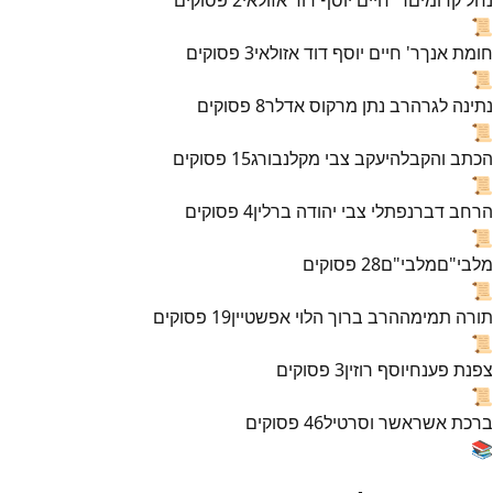
📜
חומת אנך
ר' חיים יוסף דוד אזולאי
3
פסוקים
📜
נתינה לגר
הרב נתן מרקוס אדלר
8
פסוקים
📜
הכתב והקבלה
יעקב צבי מקלנבורג
15
פסוקים
📜
הרחב דבר
נפתלי צבי יהודה ברלין
4
פסוקים
📜
מלבי"ם
מלבי"ם
28
פסוקים
📜
תורה תמימה
הרב ברוך הלוי אפשטיין
19
פסוקים
📜
צפנת פענח
יוסף רוזין
3
פסוקים
📜
ברכת אשר
אשר וסרטיל
46
פסוקים
📚