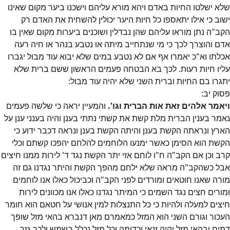
שלא ישלטו החיות באדם ויהא מורא עליהם וישכנו ביער מקום שאינו
ישוב כי אילו יתאספו כל חיות היער יכולין להשחית את האדם רק
הקב"ה נתן מוראו עליהם שהן נבדלין ושוכנים ביערות מקום שאין בו
אדם והוצרך לכך כי מי שנתחייב מיתה או נטבע בנהר או חיה רעה
אכלתו וא"כ יאמרו אף אם לא נטבע במים שלא יבוא עוד מבול יגברו
עליו חיות רעות. לכך בא הבטחה פעמים הראשון ששם ברית שלא
יתגרו בם החיות וברית השני שלא יהיה עוד מבול:
פסוק
יב
:
ויאמר אלהים זאת אות הברית וגו'.
והמעיין יראה כי שלשה פעמים
נאמר בענין הברית מלת קשת את קשתי נתתי בענן והיה בענני ענן על
הארץ ונראתה הקשת בענן והיתה הקשת בענן ונראה דכבר ידוע כי
הקשת הוא הסימן כאשר ימנעו הלוחמים להלחם יהפכו קשתם וכלי
קרב וכן אם הקב"ה ח"ו לוחם אזי יתר הקשת נגד ד' לירות ממנו חיצים
אבל כשהקב"ה מראה שלא ילחם מהפך הקשת והיתר נגדנו גם זה
מורה שאנו חוטאים ומורדים לפני הקב"ה וכביכול כאלו אנו לוחמים
ומורים חצים נגד השמים כי המיתר נגדנו כאלו אנו מכוונים לירות
חיצים למעלה ולהיות כי כל התנצלות למין אנושי על חטאם הוא חומר
העכור וגורם השני הוא המזל כמאמרם מאן דנברא בהאי מזל שופך
דמים ובהאי מזל יהיה זנאי וכדומה וכל מזל נכלל בשמש ולכך גזר