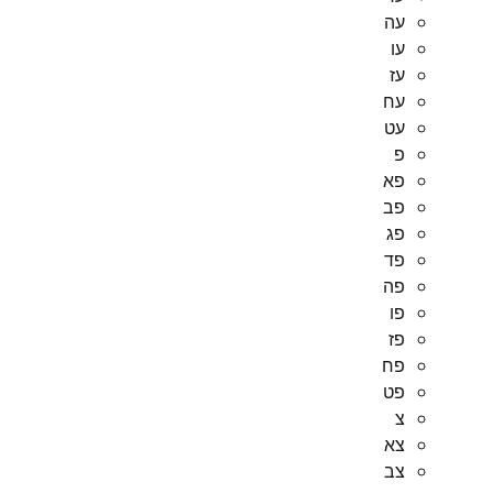
עה
עו
עז
עח
עט
פ
פא
פב
פג
פד
פה
פו
פז
פח
פט
צ
צא
צב