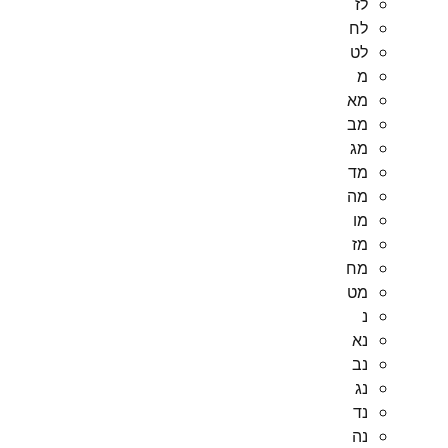
לז
לח
לט
מ
מא
מב
מג
מד
מה
מו
מז
מח
מט
נ
נא
נב
נג
נד
נה