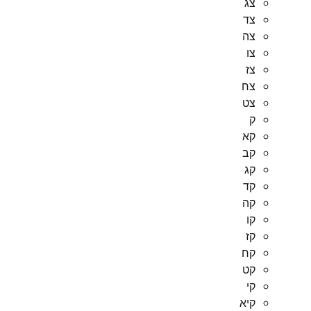
צג
צד
צה
צו
צז
צח
צט
ק
קא
קב
קג
קד
קה
קו
קז
קח
קט
קי
קיא