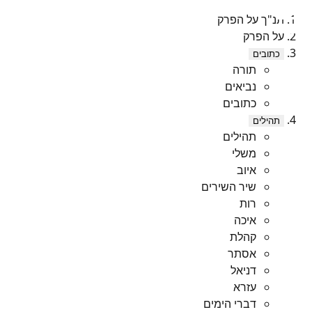
תנ"ך על הפרק
על הפרק
כתובים
תורה
נביאים
כתובים
תהילים
תהילים
משלי
איוב
שיר השירים
רות
איכה
קהלת
אסתר
דניאל
עזרא
דברי הימים