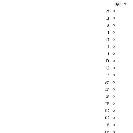
קנ
א
ב
ג
ד
ה
ו
ז
ח
ט
י
יא
יב
יג
יד
טו
טז
יז
יח