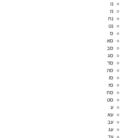
נו
נז
נח
נט
ס
סא
סב
סג
סד
סה
סו
סז
סח
סט
ע
עא
עב
עג
עד