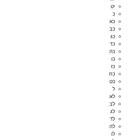
יט
כ
כא
כב
כג
כד
כה
כו
כז
כח
כט
ל
לא
לב
לג
לד
לה
לו