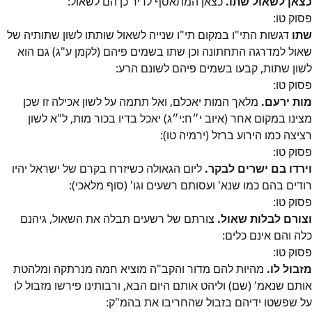
כצאן לשאול שתו.
כצאן המתאסף לדיר כן הם לשאול:
פסוק
טו
:
שתו
דגשות התי"ו במקום תי"ו שנייה לשאול שותתו לשון שתותיה של
שאול למדרגה התחתונה וכן שתו בשמים פיהם (לקמן ע"ג) גם הוא
לשון שתות, קבעו בשמים פיהם לשונם הרע:
פסוק
טו
:
מות ירעם.
מלאך המות יאכלם, ואל תתמה על לשון אכילה זו שכן
מצינו במקום אחר (איוב י״ח:י״ג) יאכל בדיו בכור מות, ל"א לשון
רציצה כמו הירוע ברזל (ירמיה טו):
פסוק
טו
:
וירדו בם ישרים לבקר.
ליום הגאולה כשיזרח בקרם של ישראל יהיו
רודים בהם כמו שנא' ועסותם רשעים וגו' (סוף מלאכי):
פסוק
טו
:
וצורם לבלות שאול.
צורתם של רשעים תבלה את השאול, גיהנם
כלה והם אינם כלים:
פסוק
טו
:
מזבול לו.
מהיות להם מדור והקב"ה מוציא חמה מנרתקה ומלהטת
אותם שנאמ' (שם) וליהט אותם היום הבא, ורבותינו פירשו מזבול לו
על שפשטו ידיהם בזבול שהחריבו את בהמ"ק: