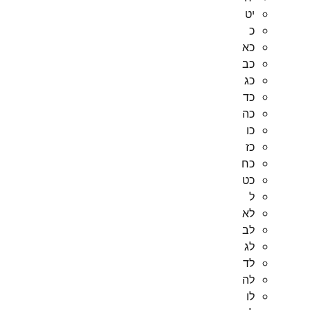
יט
כ
כא
כב
כג
כד
כה
כו
כז
כח
כט
ל
לא
לב
לג
לד
לה
לו