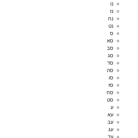
נו
נז
נח
נט
ס
סא
סב
סג
סד
סה
סו
סז
סח
סט
ע
עא
עב
עג
עד