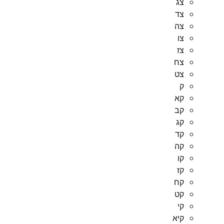
צג
צד
צה
צו
צז
צח
צט
ק
קא
קב
קג
קד
קה
קו
קז
קח
קט
קי
קיא