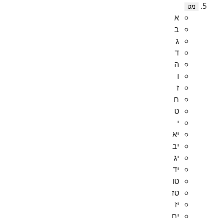
מט
א
ב
ג
ד
ה
ו
ז
ח
ט
י
יא
יב
יג
יד
טו
טז
יז
יח