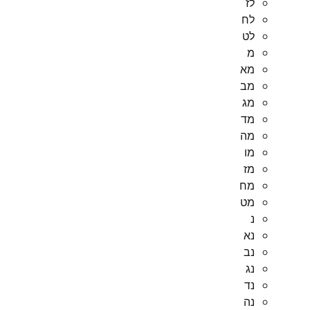
לז
לח
לט
מ
מא
מב
מג
מד
מה
מו
מז
מח
מט
נ
נא
נב
נג
נד
נה