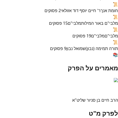
📜
חומת אנך
ר' חיים יוסף דוד אזולאי
2
פסוקים
📜
מלבי"ם באור המילות
מלבי"ם
15
פסוקים
📜
מלבי"ם
מלבי"ם
19
פסוקים
📜
תורה תמימה (נבון)
שמואל נבון
9
פסוקים
📚
מאמרים על הפרק
הרב חיים בן סניור שליט"א
לפרק מ"ט