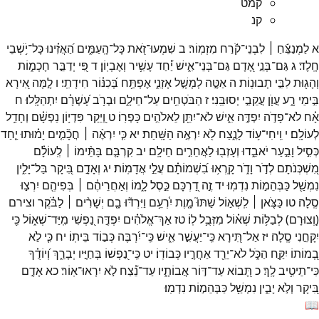
קמט
קנ
א
לַמְנַצֵּ֬חַ ׀
לִבְנֵי־
קֹ֬רַח
מִזְמֽוֹר׃
ב
שִׁמְעוּ־
זֹ֭את
כָּל־
הָֽעַמִּ֑ים
הַ֝אֲזִ֗ינוּ
כָּל־
יֹ֥שְׁבֵי
חָֽלֶד׃
ג
גַּם־
בְּנֵ֣י
אָ֭דָם
גַּם־
בְּנֵי־
אִ֑ישׁ
יַ֝֗חַד
עָשִׁ֥יר
וְאֶבְיֽוֹן׃
ד
פִּ֭י
יְדַבֵּ֣ר
חָכְמ֑וֹת
וְהָג֖וּת
לִבִּ֣י
תְבוּנֽוֹת׃
ה
אַטֶּ֣ה
לְמָשָׁ֣ל
אָזְנִ֑י
אֶפְתַּ֥ח
בְּ֝כִנּ֗וֹר
חִידָתִֽי׃
ו
לָ֣מָּה
אִ֭ירָא
בִּ֣ימֵי
רָ֑ע
עֲוֺ֖ן
עֲקֵבַ֣י
יְסוּבֵּֽנִי׃
ז
הַבֹּטְחִ֥ים
עַל־
חֵילָ֑ם
וּבְרֹ֥ב
עָ֝שְׁרָ֗ם
יִתְהַלָּֽלוּ׃
ח
אָ֗ח
לֹא־
פָדֹ֣ה
יִפְדֶּ֣ה
אִ֑ישׁ
לֹא־
יִתֵּ֖ן
לֵאלֹהִ֣ים
כָּפְרֽוֹ׃
ט
וְ֭יֵקַר
פִּדְי֥וֹן
נַפְשָׁ֗ם
וְחָדַ֥ל
לְעוֹלָֽם׃
י
וִֽיחִי־
ע֥וֹד
לָנֶ֑צַח
לֹ֖א
יִרְאֶ֣ה
הַשָּֽׁחַת׃
יא
כִּ֤י
יִרְאֶ֨ה ׀
חֲכָ֘מִ֤ים
יָמ֗וּתוּ
יַ֤חַד
כְּסִ֣יל
וָבַ֣עַר
יֹאבֵ֑דוּ
וְעָזְב֖וּ
לַאֲחֵרִ֣ים
חֵילָֽם׃
יב
קִרְבָּ֤ם
בָּתֵּ֨ימוֹ ׀
לְֽעוֹלָ֗ם
מִ֭שְׁכְּנֹתָם
לְדֹ֣ר
וָדֹ֑ר
קָֽרְא֥וּ
בִ֝שְׁמוֹתָ֗ם
עֲלֵ֣י
אֲדָמֽוֹת׃
יג
וְאָדָ֣ם
בִּ֭יקָר
בַּל־
יָלִ֑ין
נִמְשַׁ֖ל
כַּבְּהֵמ֣וֹת
נִדְמֽוּ׃
יד
זֶ֣ה
דַ֭רְכָּם
כֵּ֣סֶל
לָ֑מוֹ
וְאַחֲרֵיהֶ֓ם ׀
בְּפִיהֶ֖ם
יִרְצ֣וּ
סֶֽלָה׃
טו
כַּצֹּ֤אן ׀
לִֽשְׁא֣וֹל
שַׁתּוּ֮
מָ֤וֶת
יִ֫רְעֵ֥ם
וַיִּרְדּ֘וּ
בָ֤ם
יְשָׁרִ֨ים ׀
לַבֹּ֗קֶר
וצירם
(
וְ֭צוּרָם
)
לְבַלּ֥וֹת
שְׁא֗וֹל
מִזְּבֻ֥ל
לֽוֹ׃
טז
אַךְ־
אֱלֹהִ֗ים
יִפְדֶּ֣ה
נַ֭פְשִׁי
מִֽיַּד־
שְׁא֑וֹל
כִּ֖י
יִקָּחֵ֣נִי
סֶֽלָה׃
יז
אַל־
תִּ֭ירָא
כִּֽי־
יַעֲשִׁ֣ר
אִ֑ישׁ
כִּֽי־
יִ֝רְבֶּה
כְּב֣וֹד
בֵּיתֽוֹ׃
יח
כִּ֤י
לֹ֣א
בְ֭מוֹתוֹ
יִקַּ֣ח
הַכֹּ֑ל
לֹא־
יֵרֵ֖ד
אַחֲרָ֣יו
כְּבוֹדֽוֹ׃
יט
כִּֽי־
נַ֭פְשׁוֹ
בְּחַיָּ֣יו
יְבָרֵ֑ךְ
וְ֝יוֹדֻ֗ךָ
כִּי־
תֵיטִ֥יב
לָֽךְ׃
כ
תָּ֭בוֹא
עַד־
דּ֣וֹר
אֲבוֹתָ֑יו
עַד־
נֵ֝֗צַח
לֹ֣א
יִרְאוּ־
אֽוֹר׃
כא
אָדָ֣ם
בִּ֭יקָר
וְלֹ֣א
יָבִ֑ין
נִמְשַׁ֖ל
כַּבְּהֵמ֣וֹת
נִדְמֽוּ׃
📖