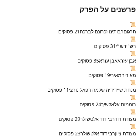
פרשנים על הפרק
📜
תרגום
רבותינו זכרונם לברכה
21
פסוקים
📜
רש"י
רש״י
31
פסוקים
📜
אבן עזרא
אבן עזרא
35
פסוקים
📜
מאירי
המאירי
19
פסוקים
📜
מנחת שי
ידידיה שלמה רפאל נורצי
11
פסוקים
📜
רוממות אל
אלשיך
24
פסוקים
📜
מצודת דוד
רבי דוד אלטשולר
29
פסוקים
📜
מצודת ציון
רבי דוד אלטשולר
23
פסוקים