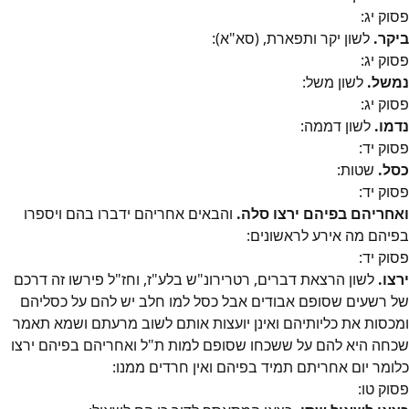
פסוק
יג
:
ביקר.
לשון יקר ותפארת, (סא"א):
פסוק
יג
:
נמשל.
לשון משל:
פסוק
יג
:
נדמו.
לשון דממה:
פסוק
יד
:
כסל.
שטות:
פסוק
יד
:
ואחריהם בפיהם ירצו סלה.
והבאים אחריהם ידברו בהם ויספרו
בפיהם מה אירע לראשונים:
פסוק
יד
:
ירצו.
לשון הרצאת דברים, רטרירונ"ש בלע"ז, וחז"ל פירשו זה דרכם
של רשעים שסופם אבודים אבל כסל למו חלב יש להם על כסליהם
ומכסות את כליותיהם ואינן יועצות אותם לשוב מרעתם ושמא תאמר
שכחה היא להם על ששכחו שסופם למות ת"ל ואחריהם בפיהם ירצו
כלומר יום אחריתם תמיד בפיהם ואין חרדים ממנו:
פסוק
טו
: