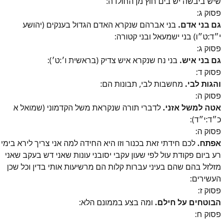
שיש ביבשה יש בים חוץ מן החולדה:
פסוק
ג
:
גם בני אדם.
בני אברהם שנקרא האדם הגדול בענקים (יהושע
י״ד:ט״ו) בני ישמעאל ובני קטורה:
פסוק
ג
:
גם בני איש.
בני נח שנקרא איש צדיק (בראשית ו׳:ט׳):
פסוק
ד
:
והגות לבי.
מחשבות לבי, תבונות הם:
פסוק
ה
:
אטה למשל אזני.
לדברי תורה שנקראת משל הקדמוני (שמואל א
כ״ד:י״ד):
פסוק
ה
:
אפתח.
לכם חידתי זאת בכנור וזו היא החידה למה אני צריך לירא בימי
רע ביום פקודת עול לפי שעון עקבי יסובני עונות שאני דש בעקב שאני
מזלזל בהם שהם בעיני עברות קלות הם מרשיעות אותי בדין וכל שכן
העשירים:
פסוק
ז
:
הבוטחים על חילם.
ומה בצע בממונם הלא:
פסוק
ח
: