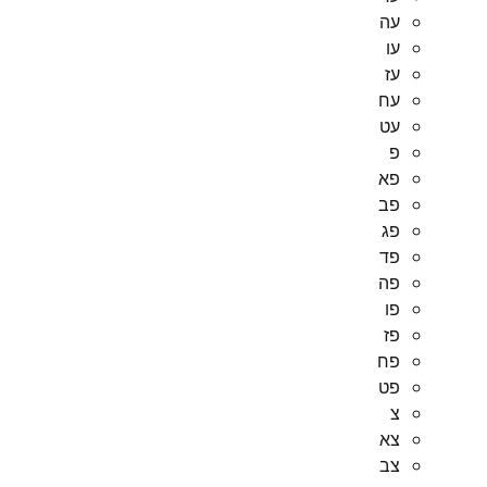
עה
עו
עז
עח
עט
פ
פא
פב
פג
פד
פה
פו
פז
פח
פט
צ
צא
צב