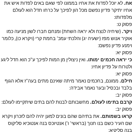
אח.
לא יוכל לפדות את אחיו בממונו לפי שאם באים לפדות איש את
אחיו יתיקר פדיון נפשם מכל הון לפיכך על כרחו חדל הוא לעולם
מלפדותו:
פסוק
ט
:
ויקר.
(שיחיה לנצח ולא יראה השחת) ומנחם חברו לשון מניעה כמו
אוקיר אנוש מפז (ישעיה יג) והלכתי עמכ' בחמת קרי (ויקרא כו), כלומר
וימנע פדיון נפשם:
פסוק
יא
:
כי יראה חכמים ימותו.
ואין ניצולין מן המות לפיכך ע"כ הוא חדל ליגע
ולטרוח על פדיון אחיו:
פסוק
יא
:
חילם.
ממונם, בחכמים נאמר מיתה שאינם מתים בעה"ז אלא הגוף
בלבד ובכסיל ובער נאמר אבידה:
פסוק
יב
:
קרבם בתימו לעולם.
מחשבותם לבנות להם בתים שיתקיימו לעולם:
פסוק
יב
:
קראו בשמותם.
את בתיהם שהם בונים למען יהיה להם לזכרון ויקרא
שם העיר כשם בנו חנוך (בראשי' ו') אנטיוכס בנה אנטוכיא סליקוס
בנה סליקיא: