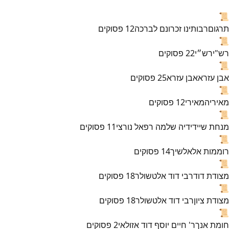
📜
תרגום
רבותינו זכרונם לברכה
12
פסוקים
📜
רש"י
רש״י
22
פסוקים
📜
אבן עזרא
אבן עזרא
25
פסוקים
📜
מאירי
המאירי
12
פסוקים
📜
מנחת שי
ידידיה שלמה רפאל נורצי
11
פסוקים
📜
רוממות אל
אלשיך
14
פסוקים
📜
מצודת דוד
רבי דוד אלטשולר
18
פסוקים
📜
מצודת ציון
רבי דוד אלטשולר
18
פסוקים
📜
חומת אנך
ר' חיים יוסף דוד אזולאי
2
פסוקים