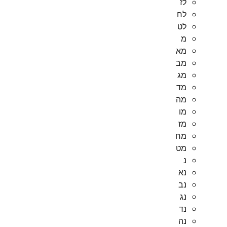
לז
לח
לט
מ
מא
מב
מג
מד
מה
מו
מז
מח
מט
נ
נא
נב
נג
נד
נה