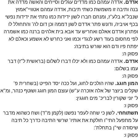
אדדם.
אדדה עמהם כמו מדדים עגלים וסייחים והאשה מדדה את
בנה ותיבה זו משמשת כשתי תיבות, אדדה עמהם אטוויי"אמוץ
שנבל"א בלע"ז, ומנחם חברו לשון ידידות כמו נתתי את ידידות נפשי
בכף אויביה, ודונש פתר אדדם לשון דממה וכן דום לה' והתחולל לו
ופתרון אדדם אאלם ואחריש עד אבא בית אלהים ברנה כמו אשמרה
לפי מחסום בעוד רשע לנגדי וכמו ואני כחרש לא אשמע וכאלם לא
יפתח פיו ודם הוא שורש בתיבה:
פסוק
ה
:
אדדם.
אדדה עמהם כמו ולא יכלו דברו לשלום (בראשית ל"ז) דבר
עמו בשלום:
פסוק
ה
:
המון חוגג.
שהיו הולכים לחוג, ועל ככה יסד הפייט (בשחרית פ'
שקלים ביוצר של אלה אזכרה ע"ש) עוצם המון חוגג ושוטף כנהר, ומ"א
ל' יוני שקורין לבריכ' מים חוגגין:
פסוק
ו
:
תשתוחחי.
לשון כי שחה לעפר נפשנו (לקמן מ"ד) ושח כשהוא מדבר
על מתפעל התי"ו חולקת את אותיו' שרשי התיבה כדרך כל תיבה
שיסודה שי"ן בתחלת':
פסוק
ו
: