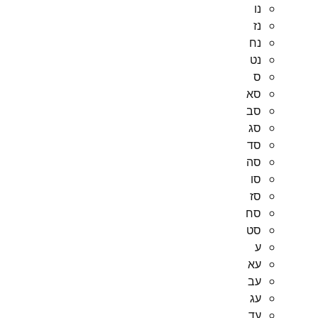
נו
נז
נח
נט
ס
סא
סב
סג
סד
סה
סו
סז
סח
סט
ע
עא
עב
עג
עד