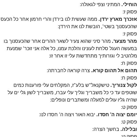
הוחילי.
המתיני וצפי לגאולה:
פסוק
ז
:
אזכרך מארץ ירדן.
ממה שעשית לנו בירדן והרי חרמון אחר כל הכעס
שהכעסנוך בשטי', הובשת לנו את הירדן:
פסוק
ז
:
מהר מצער.
מהר סיני שהוא צעיר לשאר ההרים אחר שהכעסנוך בו
במעשה העגל סלחת לעונינו והלכת עמנו, כל אלה אני זוכר' שמנעת
מלהטיב לי וגזרותיך מתחדשות עלי זו אחר זו:
פסוק
ח
:
תהום אל תהום קורא.
צרה קוראה לחברתה:
פסוק
ח
:
לקול צנוריך.
טישקנאל"ש בלע"ז, המקלחים עלי פורענות כמים
שוטפים עד כי כל משבריך וגליך עלי עברו, משבריך לשון גלי ים על
שהיה גליו עולים למעלה ומשתברים ונופלים:
פסוק
ט
:
יומם יצוה ה' חסדו.
יבוא האור ויצוה ה' חסדו לנו:
פסוק
ט
:
ובלילה.
בחשך הצרה:
פסוק
ט
: