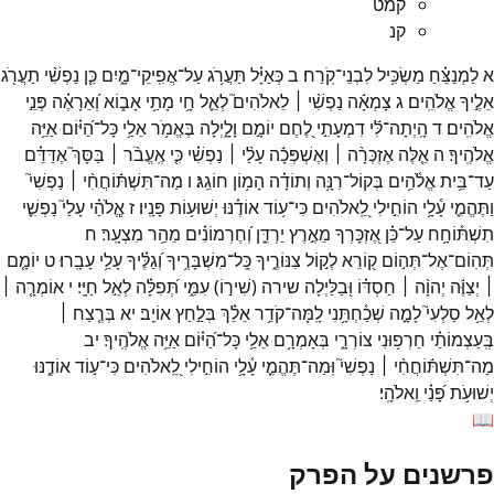
קמט
קנ
א
לַמְנַצֵּ֗חַ
מַשְׂכִּ֥יל
לִבְנֵי־
קֹֽרַח׃
ב
כְּאַיָּ֗ל
תַּעֲרֹ֥ג
עַל־
אֲפִֽיקֵי־
מָ֑יִם
כֵּ֤ן
נַפְשִׁ֨י
תַעֲרֹ֖ג
אֵלֶ֣יךָ
אֱלֹהִֽים׃
ג
צָמְאָ֬ה
נַפְשִׁ֨י ׀
לֵאלֹהִים֮
לְאֵ֪ל
חָ֥י
מָתַ֥י
אָב֑וֹא
וְ֝אֵרָאֶ֗ה
פְּנֵ֣י
אֱלֹהִֽים׃
ד
הָֽיְתָה־
לִּ֬י
דִמְעָתִ֣י
לֶ֭חֶם
יוֹמָ֣ם
וָלָ֑יְלָה
בֶּאֱמֹ֥ר
אֵלַ֥י
כָּל־
הַ֝יּ֗וֹם
אַיֵּ֥ה
אֱלֹהֶֽיךָ׃
ה
אֵ֤לֶּה
אֶזְכְּרָ֨ה ׀
וְאֶשְׁפְּכָ֬ה
עָלַ֨י ׀
נַפְשִׁ֗י
כִּ֤י
אֶֽעֱבֹ֨ר ׀
בַּסָּךְ֮
אֶדַּדֵּ֗ם
עַד־
בֵּ֥ית
אֱלֹ֫הִ֥ים
בְּקוֹל־
רִנָּ֥ה
וְתוֹדָ֗ה
הָמ֥וֹן
חוֹגֵֽג׃
ו
מַה־
תִּשְׁתּ֬וֹחֲחִ֨י ׀
נַפְשִׁי֮
וַתֶּהֱמִ֪י
עָ֫לָ֥י
הוֹחִ֣ילִי
לֵֽ֭אלֹהִים
כִּי־
ע֥וֹד
אוֹדֶ֗נּוּ
יְשׁוּע֥וֹת
פָּנָֽיו׃
ז
אֱ‍ֽלֹהַ֗י
עָלַי֮
נַפְשִׁ֪י
תִשְׁתּ֫וֹחָ֥ח
עַל־
כֵּ֗ן
אֶ֭זְכָּרְךָ
מֵאֶ֣רֶץ
יַרְדֵּ֑ן
וְ֝חֶרְמוֹנִ֗ים
מֵהַ֥ר
מִצְעָֽר׃
ח
תְּהֽוֹם־
אֶל־
תְּה֣וֹם
ק֭וֹרֵא
לְק֣וֹל
צִנּוֹרֶ֑יךָ
כָּֽל־
מִשְׁבָּרֶ֥יךָ
וְ֝גַלֶּ֗יךָ
עָלַ֥י
עָבָֽרוּ׃
ט
יוֹמָ֤ם
׀
יְצַוֶּ֬ה
יְהוָ֨ה ׀
חַסְדּ֗וֹ
וּ֭בַלַּיְלָה
שירה
(
שִׁיר֣וֹ
)
עִמִּ֑י
תְּ֝פִלָּ֗ה
לְאֵ֣ל
חַיָּֽי׃
י
אוֹמְרָ֤ה ׀
לְאֵ֥ל
סַלְעִי֮
לָמָ֪ה
שְׁכַ֫חְתָּ֥נִי
לָֽמָּה־
קֹדֵ֥ר
אֵלֵ֗ךְ
בְּלַ֣חַץ
אוֹיֵֽב׃
יא
בְּרֶ֤צַח ׀
בְּֽעַצְמוֹתַ֗י
חֵרְפ֥וּנִי
צוֹרְרָ֑י
בְּאָמְרָ֥ם
אֵלַ֥י
כָּל־
הַ֝יּ֗וֹם
אַיֵּ֥ה
אֱלֹהֶֽיךָ׃
יב
מַה־
תִּשְׁתּ֬וֹחֲחִ֨י ׀
נַפְשִׁי֮
וּֽמַה־
תֶּהֱמִ֪י
עָ֫לָ֥י
הוֹחִ֣ילִי
לֵֽ֭אלֹהִים
כִּי־
ע֣וֹד
אוֹדֶ֑נּוּ
יְשׁוּעֹ֥ת
פָּ֝נַ֗י
וֵֽאלֹהָֽי׃
📖
פרשנים על הפרק