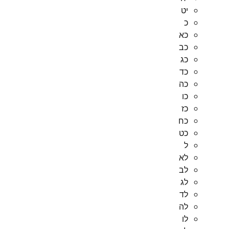
יט
כ
כא
כב
כג
כד
כה
כו
כז
כח
כט
ל
לא
לב
לג
לד
לה
לו