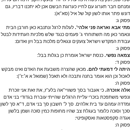
ומנחם חבר תערוג עם לחייו כערוגת הבשם אכן לא יתכנו דבריו, גם
דונש פתר אותו לשון קול של איל (סא"א):
פסוק
ג
:
מתי אבא ואראה פני אלהי'.
לעלות לרגל ונתנבא כאן חורבן הבית
ונאמר כאן מה תשתוחחי ג' פעמים כנגד שלש מלכיות העתידות לבטל
עבודת המקדש וישראל צועקים ונגאלים מלכות בבל ויון ואדום:
פסוק
ג
:
צמאה נפשי.
כנסת ישראל אומרת כן בגלות בבל:
פסוק
ד
:
היתה לי דמעתי לחם.
מכאן שהצרה משבעת את האדם ואינו מבקש
לאכול וכן הוא אומר בחנה ותבכה ולא תאכל (שמואל א א׳:ז׳):
פסוק
ה
:
אלה אזכרה.
כי אעבור בסך פשוויי"אה בלע"ז, את זאת אני זוכרת
ונפשי משתפכת בזכרי עליית הרגלים שהייתי עוברת בגדודי בני אדם
ומדדה עמהם עד בית אלהים. סך ל' חשבון סך בני אדם, ד"א סך לשון
סכך וסוכה כלומר בעגלת צב שהיו מחופות כמין סוכה ושמן בלשון
אגדה סקפסטאות ואסקופיטי:
פסוק
ה
: