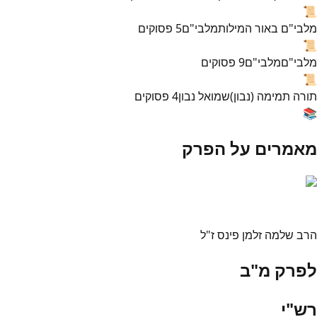
📜
מלבי"ם באור המילות
מלבי"ם
5
פסוקים
📜
מלבי"ם
מלבי"ם
9
פסוקים
📜
תורה תמימה (נבון)
שמואל נבון
4
פסוקים
📚
מאמרים על הפרק
הרב שלמה זלמן פינס ז"ל
לפרק מ"ב
רש"י