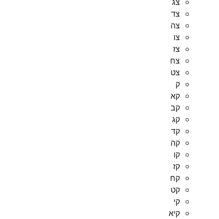
צג
צד
צה
צו
צז
צח
צט
ק
קא
קב
קג
קד
קה
קו
קז
קח
קט
קי
קיא