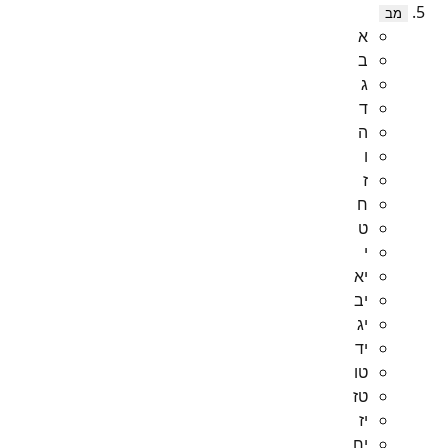
מב
א
ב
ג
ד
ה
ו
ז
ח
ט
י
יא
יב
יג
יד
טו
טז
יז
יח