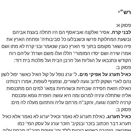
רש״י
פסוק
א
:
לבני קרח.
אסיר ואלקנה ואביאסף הם היו תחלה בעצת אביהם
ובשעת המחלוקת פרשו וכשנבלעו כל סביבותיה' ופתחה הארץ את
פיה נשאר מקומם בתוך פי הארץ כענין שנאמר ובני קרח לא מתו ושם
אמרו שירה ושם יסדו המזמורי' הללו ועלו משם ושרת' עליהם רוח
הקודש ונתנבאו על הגליות ועל חרבן הבית ועל מלכות בית דוד:
פסוק
ב
:
כאיל תערג על אפיקי מים.
ל' ערג נופל על קול האיל כאשר יפול לשון
נהם לארי ושקוק לדוב וגעה לשוורים, וצפצוף לעופות, אמרו רבותינו
האילה הזאת חסידה שבחיות וכשהחיות צמאו' למים הם מתכנסות
אליה שתתלה עיניה למרום ומה היא עושה חופרת גומא ומכנסת
קרניה לתוכה וגועה, והקב"ה מרחם עליה והתהום מעלה לה מים:
פסוק
ב
:
כאיל תערוג.
כאילת תערוג לא נאמר וכאיל יערוג לא נאמר אלא כאיל
תערוג דבר הכתוב בזכר ובנקיב' הזכר עורג על עסק המי' כמו
שפרשנו, הנקיבה כשהיא כורעת לילד והי' צועקת הקב"ה מרחם עליה,