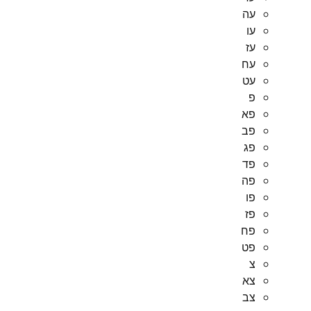
עה
עו
עז
עח
עט
פ
פא
פב
פג
פד
פה
פו
פז
פח
פט
צ
צא
צב