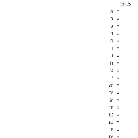
ל
א
ב
ג
ד
ה
ו
ז
ח
ט
י
יא
יב
יג
יד
טו
טז
יז
יח