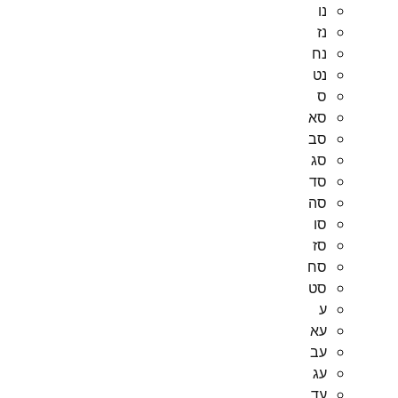
נו
נז
נח
נט
ס
סא
סב
סג
סד
סה
סו
סז
סח
סט
ע
עא
עב
עג
עד