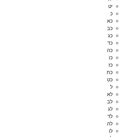
יט
כ
כא
כב
כג
כד
כה
כו
כז
כח
כט
ל
לא
לב
לג
לד
לה
לו