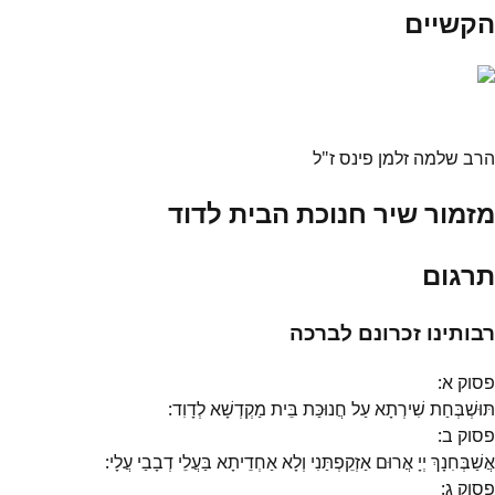
הקשיים
הרב שלמה זלמן פינס ז"ל
מזמור שיר חנוכת הבית לדוד
תרגום
רבותינו זכרונם לברכה
פסוק
א
:
תּוּשְׁבְּחַת שִׁירְתָא עַל חֲנוּכַּת בֵּית מַקְדְשָׁא לְדָוִד:
פסוק
ב
:
אֲשַׁבְּחִנָךְ יְיָ אֲרוּם אַזְקֵפְתַּנִי וְלָא אַחְדֵיתָא בַּעֲלֵי דְבָבַי עֲלָי:
פסוק
ג
: