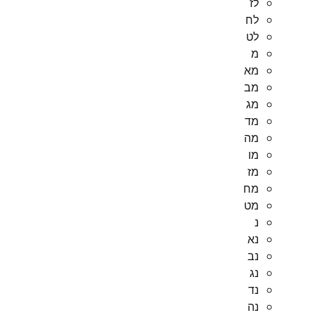
לז
לח
לט
מ
מא
מב
מג
מד
מה
מו
מז
מח
מט
נ
נא
נב
נג
נד
נה