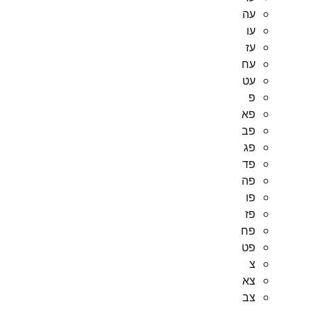
עה
עו
עז
עח
עט
פ
פא
פב
פג
פד
פה
פו
פז
פח
פט
צ
צא
צב