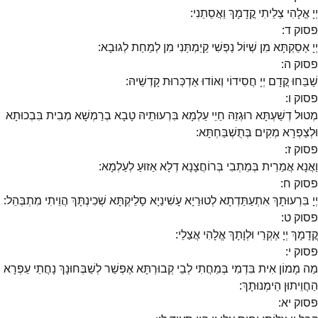
יְיָ אֱלָהִי צַלֵיתִי קֳדָמָךְ וַאֲסֵתַנִי:
פסוק
ד
:
יְיָ אַסֵקְתָּא מִן שְׁיוֹל נַפְשִׁי קַיֵמְתַּנִי מִן לְמֵחַת לְגוּבָא:
פסוק
ה
:
שַׁבַּחוּ קֳדָם יְיָ חֲסִידוֹי וְאוֹדוּ אַדְכְּרוּת קָדְשֵׁיהּ:
פסוק
ו
:
מְטוּל דְשַׁעְתָּא רוּגְזֵהּ חַיֵי עַלְמָא בִּרְעוּתֵיהּ טָבָא בְרַמְשָׁא מְבִית בִּבְכוּתָא
וּלְצַפְרָא מְקִים בְּתֻשְׁבַּחְתָּא:
פסוק
ז
:
וַאֲנָא אֲמַרֵית בְּמֵתְבִי בְּרוֹחֲצָנָא דְלָא אַזוּעַ לְעַלְמָא:
פסוק
ח
:
יְיָ בִּרְעוּתָךְ אִתְעַתַּדְתָא לְטוּרַיָא עָשִׁינַיָא סָלֵיקְתָּא שְׁכִינְתָּךְ הֲוֵיתִי מִתְבְּהֵל:
פסוק
ט
:
קֳדָמָךְ יְיָ אֶקְרֵי וּלְוָתָךְ אֱלָהִי אֲצַלֵי:
פסוק
י
:
מַה מָמוֹן אִית בִּדְמִי בְּמֵחֲתִי לְבֵי קְבוּרְתָּא אֶפְשַׁר לְשַׁבְּחוּנָךְ נָחֲתֵי עַפְרָא
הַחֲוֵיתוּן הֵימְנוּתָךְ:
פסוק
יא
: