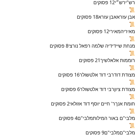
רש"י
רש״י
12
פסוקים
📜
אבן עזרא
אבן עזרא
18
פסוקים
📜
מאירי
המאירי
12
פסוקים
📜
מנחת שי
ידידיה שלמה רפאל נורצי
8
פסוקים
📜
רוממות אל
אלשיך
21
פסוקים
📜
מצודת דוד
רבי דוד אלטשולר
16
פסוקים
📜
מצודת ציון
רבי דוד אלטשולר
6
פסוקים
📜
חומת אנך
ר' חיים יוסף דוד אזולאי
2
פסוקים
📜
מלבי"ם באור המילות
מלבי"ם
4
פסוקים
📜
מלבי"ם
מלבי"ם
9
פסוקים