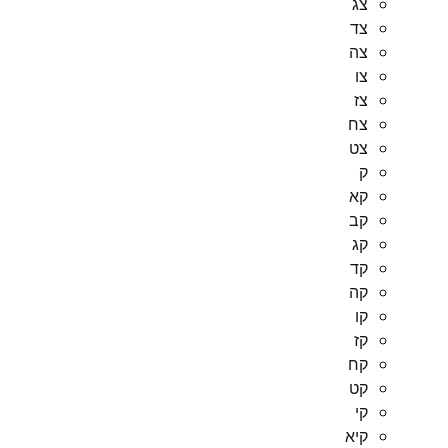
צג
צד
צה
צו
צז
צח
צט
ק
קא
קב
קג
קד
קה
קו
קז
קח
קט
קי
קיא