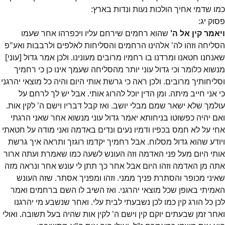
כמו שדמי אחיך הולכות נעות ונדות בארץ:
פסוק
יג
:
ויאמר קין אל ה'
שהוא רחמים שירחם עליו ויכפרהו אחר שעמו
הסליחה וזהו לה' אלהינו הרחמים והסליחות לאלפים ולרבבות ואע"פ
שאנחנו חטאנו ומרדנו בו רחמיו מרובים מעונינו. ולכן אמר גדול [עוני]
מנשוא כלומר וכי גדול עוני יותר מהסליחה שעמך אינו כן כי רחמיך
וסליחותיך מרובים. ולכן ראה כי גרשת אותי היום והיה כל מוצאי יהרגני
כי אני חייב מיתה. ומן הדין יוכל להרוג אותי. אבל יש לך לרחם על
עולמך שלא ישאר שמם מבלי יושב. ואז קבל דבריו וישם ה' לקין אות.
ואם יהיה כפשוטו בניחותא יאמר גדול עוני מנשוא אחר שאני הרגתי
אחי על לא חמס בכפיו ודמיו נעים ונדים באדמה ואני מודה על חטאתי
ויודע שהוא גדול מסלוח. אבל רחמיך יקדמו רוגזך ותראה איך גרשת
אותי היום מעל פני האדמה וזה העונש לשעה כמו שאמרת ועתה ארור
אתה מן האדמה וזהו היום אבל אחר כך תתן לי עונש אחר ונראה מזה
שאיני מכופר והסתרת פניך ממני. וזהו ומפניך אסתר. שזה העונש
האמיתי באופן שכל מוצאי יהרגני. ואז השיב לו השם ברחמים ואמר
לכן כל הורג קין כמו לכן נשבעתי לבית עלי. ואחר שנשבע מי יהרגנו
ואחר זמן שבעתים יוקם קין וישם ה' לקין אות שהיה בעל תשובה. ואולי