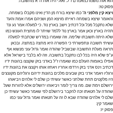
הוא אות משמו כמאמרם ז"ל. ואולי היה אות ה"א מתשובה:
פסוק
טז
:
ויצא קין מלפני ה'
כמו שיצא בורח מן הדין ואינו מקבלו בשמחה.
והאומר שיצא בשמחה ראייתו מויצא המן ושניהם אמרו אמת והעד
שלא נתקבל מכל וכל דכתיב וישב בארץ נוד. כי למעלה אמר נע ונד
תהיה בארץ וכאן אמר בארץ נוד ללמד שויתר לו מחצית העונש כמו
שלא היתה תשובתו שלימה. וזה שאמרו במדרש שכתבתי למעלה
עשיתי תשובה ונתפשרתי כי הפשרה היא מחצה במחצה. ובכאן
תראה מעלת התשובה שבשביל שהודה ואמר גדול עוני מנשוא אף
ע"פ שלא היה בכל לבו נתקבל בתשובה. וזה לא בלבד בישראל אלא
אפילו באומות העולם כמו שאמרו ז"ל באדני בזק שקצצו בהונות ידיו
דכתיב וינס אדני בזק וירדפו אחריו ויאחזו אותו ויקצצו את בהונות ידיו
ורגליו ויאמר אדני בזק שבעים מלכים בהונות ידיהם ורגליהם מקוצצים
היו מלקטים תחת שולחני כאשר עשיתי כן שלם לי אלהים ויביאוהו
ירושלם וימת שם. מה צריך לומר ויביאוהו ירושלים אלא להורות שעל
שהודה על חטאתו זכה להקבר בירושלם לפי שאמר כאשר עשיתי כן
שלם לי אלהים שהודה שבא לו זה על חטאתו ואמר גדול עוני כמו
שאמר קין:
פסוק
יז
: