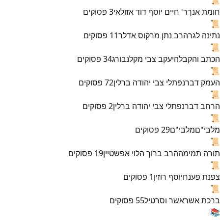
חומת אנך
ר' חיים יוסף דוד אזולאי
3
פסוקים
📜
נתינה לגר
הרב נתן מרקוס אדלר
11
פסוקים
📜
הכתב והקבלה
יעקב צבי מקלנבורג
34
פסוקים
📜
העמק דבר
נפתלי צבי יהודה ברלין
72
פסוקים
📜
הרחב דבר
נפתלי צבי יהודה ברלין
2
פסוקים
📜
מלבי"ם
מלבי"ם
29
פסוקים
📜
תורה תמימה
הרב ברוך הלוי אפשטיין
19
פסוקים
📜
צפנת פענח
יוסף רוזין
1
פסוקים
📜
ברכת אשר
אשר וסרטיל
55
פסוקים
📚