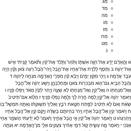
מג
מד
מה
מו
מז
מח
מט
נ
א
וְהָ֣אָדָ֔ם
יָדַ֖ע
אֶת־
חַוָּ֣ה
אִשְׁתּ֑וֹ
וַתַּ֙הַר֙
וַתֵּ֣לֶד
אֶת־
קַ֔יִן
וַתֹּ֕אמֶר
קָנִ֥יתִי
אִ֖ישׁ
אֶת־
יְהוָֽה׃
ב
וַתֹּ֣סֶף
לָלֶ֔דֶת
אֶת־
אָחִ֖יו
אֶת־
הָ֑בֶל
וַֽיְהִי־
הֶ֙בֶל֙
רֹ֣עֵה
צֹ֔אן
וְקַ֕יִן
הָיָ֖ה
עֹבֵ֥ד
אֲדָמָֽה׃
ג
וַֽיְהִ֖י
מִקֵּ֣ץ
יָמִ֑ים
וַיָּבֵ֨א
קַ֜יִן
מִפְּרִ֧י
הָֽאֲדָמָ֛ה
מִנְחָ֖ה
לַֽיהוָֽה׃
ד
וְהֶ֨בֶל
הֵבִ֥יא
גַם־
ה֛וּא
מִבְּכֹר֥וֹת
צֹאנ֖וֹ
וּמֵֽחֶלְבֵהֶ֑ן
וַיִּ֣שַׁע
יְהוָ֔ה
אֶל־
הֶ֖בֶל
וְאֶל־
מִנְחָתֽוֹ׃
ה
וְאֶל־
קַ֥יִן
וְאֶל־
מִנְחָת֖וֹ
לֹ֣א
שָׁעָ֑ה
וַיִּ֤חַר
לְקַ֙יִן֙
מְאֹ֔ד
וַֽיִּפְּל֖וּ
פָּנָֽיו׃
ו
וַיֹּ֥אמֶר
יְהוָ֖ה
אֶל־
קָ֑יִן
לָ֚מָּה
חָ֣רָה
לָ֔ךְ
וְלָ֖מָּה
נָפְל֥וּ
פָנֶֽיךָ׃
ז
הֲל֤וֹא
אִם־
תֵּיטִיב֙
שְׂאֵ֔ת
וְאִם֙
לֹ֣א
תֵיטִ֔יב
לַפֶּ֖תַח
חַטָּ֣את
רֹבֵ֑ץ
וְאֵלֶ֙יךָ֙
תְּשׁ֣וּקָת֔וֹ
וְאַתָּ֖ה
תִּמְשָׁל־
בּֽוֹ׃
ח
וַיֹּ֥אמֶר
קַ֖יִן
אֶל־
הֶ֣בֶל
אָחִ֑יו
וַֽיְהִי֙
בִּהְיוֹתָ֣ם
בַּשָּׂדֶ֔ה
וַיָּ֥קָם
קַ֛יִן
אֶל־
הֶ֥בֶל
אָחִ֖יו
וַיַּהַרְגֵֽהוּ׃
ט
וַיֹּ֤אמֶר
יְהוָה֙
אֶל־
קַ֔יִן
אֵ֖י
הֶ֣בֶל
אָחִ֑יךָ
וַיֹּ֙אמֶר֙
לֹ֣א
יָדַ֔עְתִּי
הֲשֹׁמֵ֥ר
אָחִ֖י
אָנֹֽכִי׃
י
וַיֹּ֖אמֶר
מֶ֣ה
עָשִׂ֑יתָ
ק֚וֹל
דְּמֵ֣י
אָחִ֔יךָ
צֹעֲקִ֥ים
אֵלַ֖י
מִן־
הָֽאֲדָמָֽה׃
יא
וְעַתָּ֖ה