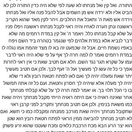
התורה. ואל קין ואל מנחתו לא שעה לפי שלא היה כדין התורה לכן לא
הביט אליו ולא ירדה אש מן השמים אבל להבל פנה אליו ואל מנחתו
וירדה אש מאת ה' ותאכל את החלבים. ויחר לקין מאד שהוא הקריב
ראשונה ונתן הערה לאחיו והיה ראוי לקבל מנחתו ראשונה ויפלו פניו
על שלא קבל מנחתו כלל. ויאמר ה' אל קין במדת רחמים מה שלא
דבר לנביא אלא במדת אלהים לפי שנגמר בטהרה ביד השם ויפח
באפיו נשמת חיים. אבל זה שכמעט זה בא לו מצד זוהמת אמו נגלה לו
במדת רחמים ואמר לו למה חרה לך אף על פי שלא היה ראוי לדבר
עמו על שקרא תגר נגד השם. הלא אם תטיב שאת כי אין ראוי לחרות
אפך כי כל זה עשו לך מעשיך ועל ה' זעף לבך. ולכן אם תטיב מעשיך
יתר שאת ומעלה יהיה לך ואם לאו לפתח חטאת רובץ ולא די שלא
יהיה לך מעלה אלא שיהיה לך חסרון וחטאת. ועם כל זה אתה תמשול
בו כי הכל תלוי בך. או יאמר למה חרה לך על שלא קבלתי מנחתך
אחר שאינה ראויה כי אם היתה ראויה הייתי מקבל מנחתך ויהיה שאת
כמו משאת בנימין. ולכן אם תטיב מנחתך ותקריב לפני קרבן ראוי
שתקובל מנחתך ויהיה שאת מורכב ממנחה ומקבלה כמו כי תשא. ואם
לא תטיב מנחתך להביאה ממין הראוי לפתח חטאת רובץ הוא שטן
הוא יצר הרע הבא מכח הרכבת כלאים ומכח שעטנז שהוא זרע פשתן