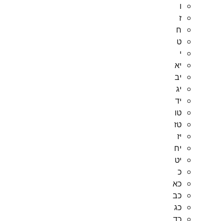
ו
ז
ח
ט
י
יא
יב
יג
יד
טו
טז
יז
יח
יט
כ
כא
כב
כג
כד