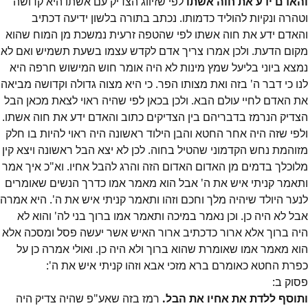
והאדם ידע את חוה אשתו
לפי שזיווג הצדיק עם אשתו היא קדושה
וטהרה ונקיות להוליד כדמותו. נכתב בתורה בלשון ידיעה דכתיב
והאדם ידע את חוה אשתו לפי שהטפה זרעית נמשכת מן המוח שהוא
מקום הדעת. ולכן אמרו צריך אדם לקדש עצמו בשעת תשמיש ואם לא
נמצא ביוני בליעל שמץ מינות לא היה אומר חוש המישוש חרפה היא
לנו כי דבר ה' בזה ואת מצותו הפר. כי היא מצוה גדולה וקדושה מביאה
את האדם לחיי עולם הבא. ולכן בכאן לפי שהיה ראוי לצאת מכאן הבל
הצדיק הנרמז בדבריהם בין הצדיקים כתוב והאדם ידע את חוה אשתו.
ולפי שזה היה אחר החטא והבן הילוד ראשונה היה ראוי להיות בו חלק
מזוהמת נחש הקדמוני שהטיל בחוה. לכן לא יצא הבל ראשונה ויצא קין
מלוכלך בדמים מן האדום האדום הזה והרג להבל אחיו. וא"כ איך אמר
ותאמר קניתי איש את ה' אבל הוא מאמר אמו כדרך הנשים שאומרים
לנער היולד שיהיה מלך וחכם וזהו ותאמר קניתי איש את ה'. היא אמרה
אבל לא היה כן. וכן נאמר במיכה ותאמר אמו ברוך בני לה' והוא לא
היה ברוך אלא ארור כדכתיב ארור האיש אשר יעשה פסל ומסכה אלא
הוא מאמר אמו שאומרת שהוא ברוך ולא היה כן. ואולי אמרה כן על
כפרת החטא כאומרם ברא מזכי אבא וזהו קניתי איש את ה':
פסוק
ב
:
ותוסף ללדת את אחיו את הבל.
רמז בזה שאע"פ שהיה צדיק היה