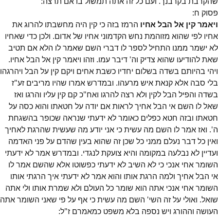
שהקרבת בקרבנך. ועם כל זה אתה תמשול בו אם תרצה:
פסוק
ח
:
ויאמר קין אל הבל אחיו
הרמז בזה כי קין היה מחשבתו להרוג את
אחיו לפי שהוא מזוהמת נחש הקדמוני אחיו של אדום. ולכן כדי שאחיו
לא ישמר ממנו התחיל לספר לו דברי השם שאמר לו הלא אם תטיב
שאת להודיעו שהוא צדיק וה' דיבר עמו. וזהו ויאמר קין אל הבל אחיו.
ויהי בהיותם בשדה בשלום יחדיו כשבת אחים ויקם קין על הבל ויהרגהו
בלי סבה אלא קנאת איש מרעהו. ובמדרש אמרו שהיו מריבים זע"ז
בשדה והפיל הבל לקין ולא רצה להרגו ואח"כ קם קין עליו והרגו ואז
שאל לו השם אי הבל אחיך לראות אם יודה על חטאתו והוא כסה על
חטאתו ובזה חטא כפלים כאומר לא ידעתי שנראה שכופר בהשגחת
ה'. ואז אמר לו השם מה עשית כי אני יודע מה שעשית שהרגת לאחיך
ואין כל דבר נעלם ממני כל שכן זה שהוא בעין שהדם על פני האדמה
ועדיין לא נבלעה במקומה והיא צועקת לנגדי. ובמדרש אמר לא ידעתי
השומר אחי אנכי כי לא השיב לא ידעתי כפשוטו אלא שהשם אמר לו
אי הבל אחיך ולמה הרגת אותו והוא אמר לא ידעתי איך הרגתי אותו
השומר אחי אנכי אתה הוא שומר כל העולם ולא שמרת אותו ולי אתה
שואל. ואולי על זה השי' השם מה עשית כי אף על פי שאני השומר אתה
העושה וההורג ויש נספה בלא משפט כמאמרם ז"ל: