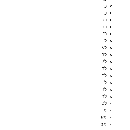
כה
כו
כז
כח
כט
ל
לא
לב
לג
לד
לה
לו
לז
לח
לט
מ
מא
מב