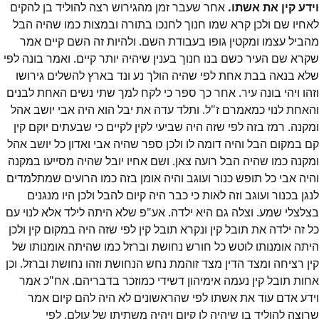
וידע קין את אשתו.
אחר שעבר זמן מהגירוש רצה להוליד בן להקים
לאחיו שם ולכן קרא שמו חנוך לחנכו בתורה ובמצות כמו שהיה הבל
מהביל עצמו ומקטין גופו בעבודת השם. ולהיות זה השם קיים אמר
שקרא שם העיר כשם בנו חנוך בענין שיהיה יותר קיים. ואמר בונה לפי
שלא בנאה בבת אחת לפי שהיה הולך נע ונד בארץ להשלים גירושו
וזהו ויהי בונה עיר. אחר כך ספר כי לקח למך שתי נשים האחת לבנים
והאחת לנוי כמאמרם ז"ל. ותלד עדה את יבל הוא היה אבי יושב אהל
ומקנה. רמז בזה לפי שזה היה שביעי לקין לקיים כי שבעתים יוקם קין
קם במקום הבל והיה דומה לו ולכן ספר שהיה אבי ואדון כל יושב אהל
ומקנה כמו שהיה הבל רועה צאן. ושם אחיו יובל שהיה מסייעו במקנה
והיה אבי כל תופש כנור ועוגב והיה אומן בזה כמו הרועים שמתלמדים
לנגן בכנור ועוגב וזה לאות כי כבר היה קיום להבל ולכן היו מנגנים
בצלצלי שמע. וצלה גם היא ילדה. אע"פ שלא היתה לילד אלא לנוי עם
כל זה ילדה את תובל קין ונקרא תובל קין לפי שזה היה במקום קין ולכן
היתה אומנותו לוטש כל חורש נחושת וברזל כמו שהיתה אומנותו של
קין רציחה ומצד הדין מצד זוהמת נחש הנחושת וזהו נחושת וברזל. וכן
אחות תובל קין נעמה אימיהון דשידי כמוזכר בדבריהם. אח"כ אמר
וידע אדם עוד את אשתו לפי שהראשונים לא היה להם קיום אמר
שרוצה להוליד בן שיהיה לו קיום ויהיה משתיתו של עולם. לפי