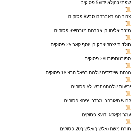
שפתי כהן
לא ידוע
5
פסוקים
📜
צרור המור
אברהם סבע
8
פסוקים
📜
מזרחי
אליהו בן אברהם מזרחי
39
פסוקים
📜
תולדות יצחק
יצחק בן יוסף קארו
25
פסוקים
📜
ספורנו
ספורנו
28
פסוקים
📜
מנחת שי
ידידיה שלמה רפאל נורצי
18
פסוקים
📜
יריעות שלמה
מהרש"ל
6
פסוקים
📜
לבוש האורה
ר' מרדכי יפה
3
פסוקים
📜
עמר נקא
לא ידוע
3
פסוקים
📜
תורת משה (אלשיך)
אלשיך
20
פסוקים