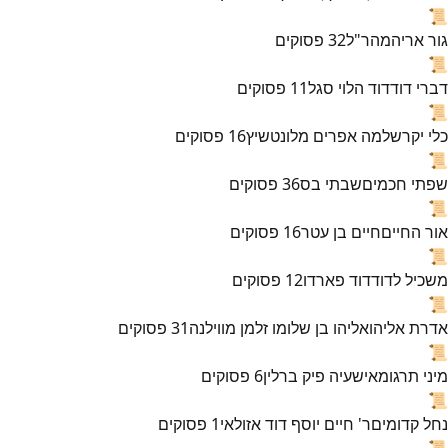
📜
גור אריה
מהר"ל
32
פסוקים
📜
דברי דוד
דוד הלוי סגל
11
פסוקים
📜
כלי יקר
שלמה אפרים מלונטשיץ
16
פסוקים
📜
שפתי חכמים
שבתי בס
36
פסוקים
📜
אור החיים
חיים בן עטר
16
פסוקים
📜
משכיל לדוד
דוד פארדו
12
פסוקים
📜
אדרת אליהו
אליהו בן שלומו זלמן מווילנה
31
פסוקים
📜
מיני תרגומא
ישעיה פיק ברלין
6
פסוקים
📜
נחל קדומים
ר' חיים יוסף דוד אזולאי
1
פסוקים
📜