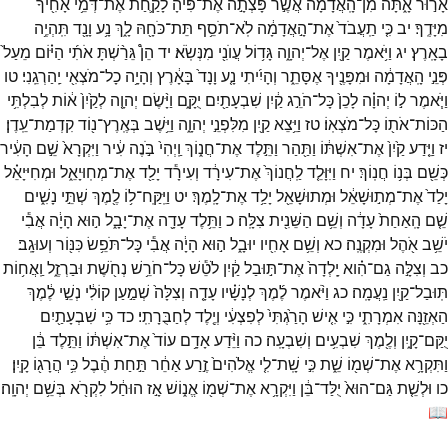
אָר֣וּר
אָ֑תָּה
מִן־
הָֽאֲדָמָה֙
אֲשֶׁ֣ר
פָּצְתָ֣ה
אֶת־
פִּ֔יהָ
לָקַ֛חַת
אֶת־
דְּמֵ֥י
אָחִ֖יךָ
מִיָּדֶֽךָ׃
יב
כִּ֤י
תַֽעֲבֹד֙
אֶת־
הָ֣אֲדָמָ֔ה
לֹֽא־
תֹסֵ֥ף
תֵּת־
כֹּחָ֖הּ
לָ֑ךְ
נָ֥ע
וָנָ֖ד
תִּֽהְיֶ֥ה
בָאָֽרֶץ׃
יג
וַיֹּ֥אמֶר
קַ֖יִן
אֶל־
יְהוָ֑ה
גָּד֥וֹל
עֲוֺנִ֖י
מִנְּשֹֽׂא׃
יד
הֵן֩
גֵּרַ֨שְׁתָּ
אֹתִ֜י
הַיּ֗וֹם
מֵעַל֙
פְּנֵ֣י
הָֽאֲדָמָ֔ה
וּמִפָּנֶ֖יךָ
אֶסָּתֵ֑ר
וְהָיִ֜יתִי
נָ֤ע
וָנָד֙
בָּאָ֔רֶץ
וְהָיָ֥ה
כָל־
מֹצְאִ֖י
יַֽהַרְגֵֽנִי׃
טו
וַיֹּ֧אמֶר
ל֣וֹ
יְהוָ֗ה
לָכֵן֙
כָּל־
הֹרֵ֣ג
קַ֔יִן
שִׁבְעָתַ֖יִם
יֻקָּ֑ם
וַיָּ֨שֶׂם
יְהוָ֤ה
לְקַ֙יִן֙
א֔וֹת
לְבִלְתִּ֥י
הַכּוֹת־
אֹת֖וֹ
כָּל־
מֹצְאֽוֹ׃
טז
וַיֵּ֥צֵא
קַ֖יִן
מִלִּפְנֵ֣י
יְהוָ֑ה
וַיֵּ֥שֶׁב
בְּאֶֽרֶץ־
נ֖וֹד
קִדְמַת־
עֵֽדֶן׃
יז
וַיֵּ֤דַע
קַ֙יִן֙
אֶת־
אִשְׁתּ֔וֹ
וַתַּ֖הַר
וַתֵּ֣לֶד
אֶת־
חֲנ֑וֹךְ
וַֽיְהִי֙
בֹּ֣נֶה
עִ֔יר
וַיִּקְרָא֙
שֵׁ֣ם
הָעִ֔יר
כְּשֵׁ֖ם
בְּנ֥וֹ
חֲנֽוֹךְ׃
יח
וַיִּוָּלֵ֤ד
לַֽחֲנוֹךְ֙
אֶת־
עִירָ֔ד
וְעִירָ֕ד
יָלַ֖ד
אֶת־
מְחֽוּיָאֵ֑ל
וּמְחִיּיָאֵ֗ל
יָלַד֙
אֶת־
מְת֣וּשָׁאֵ֔ל
וּמְתוּשָׁאֵ֖ל
יָלַ֥ד
אֶת־
לָֽמֶךְ׃
יט
וַיִּֽקַּֽח־
ל֥וֹ
לֶ֖מֶךְ
שְׁתֵּ֣י
נָשִׁ֑ים
שֵׁ֤ם
הָֽאַחַת֙
עָדָ֔ה
וְשֵׁ֥ם
הַשֵּׁנִ֖ית
צִלָּֽה׃
כ
וַתֵּ֥לֶד
עָדָ֖ה
אֶת־
יָבָ֑ל
ה֣וּא
הָיָ֔ה
אֲבִ֕י
יֹשֵׁ֥ב
אֹ֖הֶל
וּמִקְנֶֽה׃
כא
וְשֵׁ֥ם
אָחִ֖יו
יוּבָ֑ל
ה֣וּא
הָיָ֔ה
אֲבִ֕י
כָּל־
תֹּפֵ֥שׂ
כִּנּ֖וֹר
וְעוּגָֽב׃
כב
וְצִלָּ֣ה
גַם־
הִ֗וא
יָֽלְדָה֙
אֶת־
תּ֣וּבַל
קַ֔יִן
לֹטֵ֕שׁ
כָּל־
חֹרֵ֥שׁ
נְחֹ֖שֶׁת
וּבַרְזֶ֑ל
וַֽאֲח֥וֹת
תּֽוּבַל־
קַ֖יִן
נַֽעֲמָֽה׃
כג
וַיֹּ֨אמֶר
לֶ֜מֶךְ
לְנָשָׁ֗יו
עָדָ֤ה
וְצִלָּה֙
שְׁמַ֣עַן
קוֹלִ֔י
נְשֵׁ֣י
לֶ֔מֶךְ
הַאְזֵ֖נָּה
אִמְרָתִ֑י
כִּ֣י
אִ֤ישׁ
הָרַ֙גְתִּי֙
לְפִצְעִ֔י
וְיֶ֖לֶד
לְחַבֻּרָתִֽי׃
כד
כִּ֥י
שִׁבְעָתַ֖יִם
יֻקַּם־
קָ֑יִן
וְלֶ֖מֶךְ
שִׁבְעִ֥ים
וְשִׁבְעָֽה׃
כה
וַיֵּ֨דַע
אָדָ֥ם
עוֹד֙
אֶת־
אִשְׁתּ֔וֹ
וַתֵּ֣לֶד
בֵּ֔ן
וַתִּקְרָ֥א
אֶת־
שְׁמ֖וֹ
שֵׁ֑ת
כִּ֣י
שָֽׁת־
לִ֤י
אֱלֹהִים֙
זֶ֣רַע
אַחֵ֔ר
תַּ֣חַת
הֶ֔בֶל
כִּ֥י
הֲרָג֖וֹ
קָֽיִן׃
כו
וּלְשֵׁ֤ת
גַּם־
הוּא֙
יֻלַּד־
בֵּ֔ן
וַיִּקְרָ֥א
אֶת־
שְׁמ֖וֹ
אֱנ֑וֹשׁ
אָ֣ז
הוּחַ֔ל
לִקְרֹ֖א
בְּשֵׁ֥ם
יְהוָֽה׃
📖