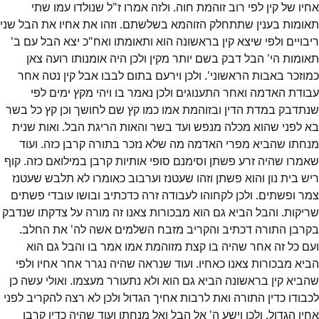
אחיו של קין לפי רוב זוהמת חוה. ולזה אמרו ז"ל שנולדו עמו שתי
תאומות בענין שתתחלק הזוהמא בשלשתם. וזהו את אחיו את הבל שני
ריבויים ולפי שיצא קין בראשונה הוא ותאומתו ואח"כ יצא הבל עם ב'
תאומות הי' הבל דבק בשם יותר מקין ולכן היה אומנותו רועה צאן
כמוזכר באבות הראשוני'. ולכן וירעם בתום לבבו אבל קין נטה אחר
עבודת האדמה ואחר התענוגים ולכן נאמר בו ויהי מקץ ימים לפי
שנתדבק במדת הדין ובזוהמת אמו כמו קץ שם לחושך וכן קץ כל בשר
בא לפני שהוא מכלה מנפש ועד בשר והאות הריגת הבל. ואות שנית
מנחתו שהביא מפרי האדמה מה שלא נזכר בתורה קרבן כזה. ועוד
שאמרו שהיה זרע פשתן וסימנם סופי אותיות קרבן במילואם כזה. קוף
ריש בית נון והוא פשתן וזהו שעטנז וערבוב כאומרו לא תלבש שעטנז
צמר ופשתים. ולכן לקחוהו לעבודה זרה כדכתיב ובושו עובדי פשתים
שריקות. והבל הביא גם הוא מבכורות צאנו זה מורה על צדקתו שנדבק
בקרבן התורה דכתיב והקריב מזבח השלמים אשה לה' את החלב.
ועם כל זה אחר שהיה בו קצת מזוהמת אמו אמר בו והבל גם הוא
הביא מבכורות צאנו כאחיו. ועוד שנראה שהיה נגרר אחר אחיו ולפי
שהביא קין בראשונה הביא גם הוא ולא נתעורר מעצמו. ואולי עשה כן
לכבודו כדין התורה ואת לרבות אחיך הגדול ולכן לא רצה להקריב לפני
אחיו הגדול. ולכן וישע ה' אל הבל ואל מנחתו ועוד שהיה כדין קרבן