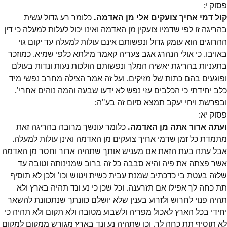
פסוק
י
:
קול דמי אחיך צועקים אלי מן האדמה.
כלומר רע גדול עשית
בהריגה זו לפי שדמיו צועקין מן האדמה ואינו יכול לעלות למעלה כי דין
ההרוגים הוא עומק גדול ונפשותם אינם עולות למעלה עד יקום גוי
באויבו. כי אולי הנהרג אגב צעריה קאמר מילתא כלפי שמיא. כמוזכר
בתעניות בהריגת יאשיה המלך ונפשותם הולכות נעות ונדות בעולם
ופוגעים בהם כתות של מזיקים. ועל זה אמר הצילה מחרב נפשי מיד
כלב יחידתי כי הכלבים עזי נפש לא ידעו שבעה והמה נוהים אחרי'.
ובפרשת ויחי יעקב תמצא סיום זה בע"ה:
פסוק
יא
:
ועתה ארור אתה מן האדמה.
כלומר עונשך מרובה בהריגה זאת
מתמדת כל זמן שדמי אחיך צועקים מן האדמה ואינן עולות למעלה.
אבל עתה בעת הזאת אם מעניש אותך שתהיה ארור וחסר מן האדמה
אשר פצתה את פיה והיא סבבה כל זה ברוב שמנינותה וטובה עד
שלזה בעטת בי כדכתיב שמנת עבית כשית ויטוש וכו' ולכן לא תוסיף
תת כחה לך אפילו אם תזרענה. וכל שכן כי נע ונד תהיה בארץ ולא
תהיה פנוי לחרוש ולזרוע בענין שלא יושלם כוונתך שנתכוונת להשאר
יחידי בכל הארץ לאכול מפריה ולשבוע מטובה ולא תקום ולא תהיה כי
לא תוסיף תת כחה לך. וכן שתהיה נע ונד בארץ מגורש ממקום למקום