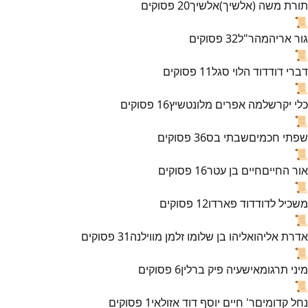
תורת משה (אלשיך)
אלשיך
20
פסוקים
📜
גור אריה
מהר"ל
32
פסוקים
📜
דברי דוד
דוד הלוי סגל
11
פסוקים
📜
כלי יקר
שלמה אפרים מלונטשיץ
16
פסוקים
📜
שפתי חכמים
שבתי בס
36
פסוקים
📜
אור החיים
חיים בן עטר
16
פסוקים
📜
משכיל לדוד
דוד פארדו
12
פסוקים
📜
אדרת אליהו
אליהו בן שלומו זלמן מווילנה
31
פסוקים
📜
מיני תרגומא
ישעיה פיק ברלין
6
פסוקים
📜
נחל קדומים
ר' חיים יוסף דוד אזולאי
1
פסוקים