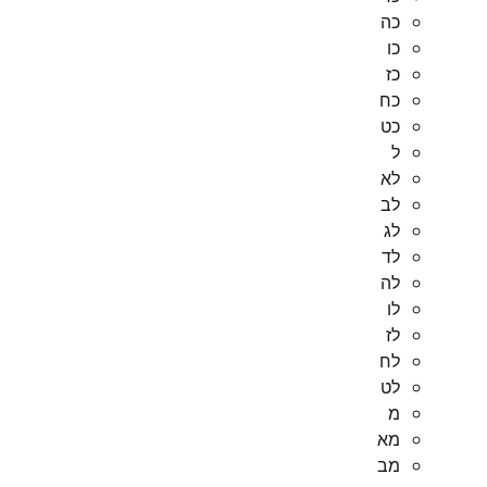
כה
כו
כז
כח
כט
ל
לא
לב
לג
לד
לה
לו
לז
לח
לט
מ
מא
מב