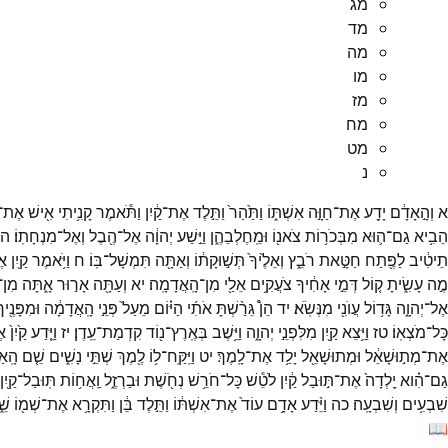
מג
מד
מה
מו
מז
מח
מט
נ
א
וְהָ֣אָדָ֔ם
יָדַ֖ע
אֶת־
חַוָּ֣ה
אִשְׁתּ֑וֹ
וַתַּ֙הַר֙
וַתֵּ֣לֶד
אֶת־
קַ֔יִן
וַתֹּ֕אמֶר
קָנִ֥יתִי
אִ֖ישׁ
אֶת־
הֵבִ֥יא
גַם־
ה֛וּא
מִבְּכֹר֥וֹת
צֹאנ֖וֹ
וּמֵֽחֶלְבֵהֶ֑ן
וַיִּ֣שַׁע
יְהוָ֔ה
אֶל־
הֶ֖בֶל
וְאֶל־
מִנְחָתֽוֹ׃
ה
תֵיטִ֔יב
לַפֶּ֖תַח
חַטָּ֣את
רֹבֵ֑ץ
וְאֵלֶ֙יךָ֙
תְּשׁ֣וּקָת֔וֹ
וְאַתָּ֖ה
תִּמְשָׁל־
בּֽוֹ׃
ח
וַיֹּ֥אמֶר
קַ֖יִן
אֶ
מֶ֣ה
עָשִׂ֑יתָ
ק֚וֹל
דְּמֵ֣י
אָחִ֔יךָ
צֹעֲקִ֥ים
אֵלַ֖י
מִן־
הָֽאֲדָמָֽה׃
יא
וְעַתָּ֖ה
אָר֣וּר
אָ֑תָּה
מִן־
אֶל־
יְהוָ֑ה
גָּד֥וֹל
עֲוֺנִ֖י
מִנְּשֹֽׂא׃
יד
הֵן֩
גֵּרַ֨שְׁתָּ
אֹתִ֜י
הַיּ֗וֹם
מֵעַל֙
פְּנֵ֣י
הָֽאֲדָמָ֔ה
וּמִפָּנֶ֖יך
כָּל־
מֹצְאֽוֹ׃
טז
וַיֵּ֥צֵא
קַ֖יִן
מִלִּפְנֵ֣י
יְהוָ֑ה
וַיֵּ֥שֶׁב
בְּאֶֽרֶץ־
נ֖וֹד
קִדְמַת־
עֵֽדֶן׃
יז
וַיֵּ֤דַע
קַ֙יִן֙
א
אֶת־
מְת֣וּשָׁאֵ֔ל
וּמְתוּשָׁאֵ֖ל
יָלַ֥ד
אֶת־
לָֽמֶךְ׃
יט
וַיִּֽקַּֽח־
ל֥וֹ
לֶ֖מֶךְ
שְׁתֵּ֣י
נָשִׁ֑ים
שֵׁ֤ם
הָֽא
גַם־
הִ֗וא
יָֽלְדָה֙
אֶת־
תּ֣וּבַל
קַ֔יִן
לֹטֵ֕שׁ
כָּל־
חֹרֵ֥שׁ
נְחֹ֖שֶׁת
וּבַרְזֶ֑ל
וַֽאֲח֥וֹת
תּֽוּבַל־
קַ֖יִן
שִׁבְעִ֥ים
וְשִׁבְעָֽה׃
כה
וַיֵּ֨דַע
אָדָ֥ם
עוֹד֙
אֶת־
אִשְׁתּ֔וֹ
וַתֵּ֣לֶד
בֵּ֔ן
וַתִּקְרָ֥א
אֶת־
שְׁמ֖וֹ
שֵׁ
📖