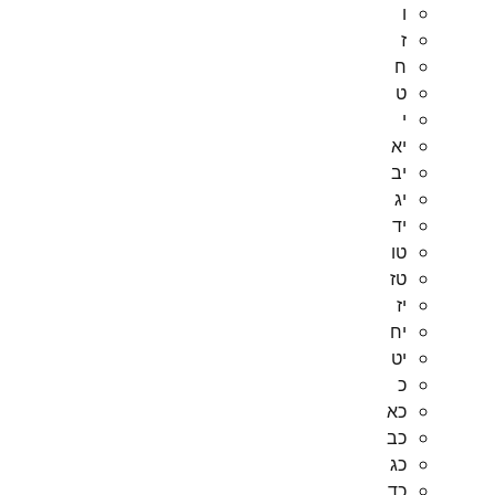
ו
ז
ח
ט
י
יא
יב
יג
יד
טו
טז
יז
יח
יט
כ
כא
כב
כג
כד