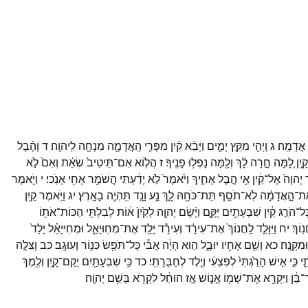
אֲדָמָֽה׃
ג
וַֽיְהִ֖י
מִקֵּ֣ץ
יָמִ֑ים
וַיָּבֵ֨א
קַ֜יִן
מִפְּרִ֧י
הָֽאֲדָמָ֛ה
מִנְחָ֖ה
לַֽיהוָֽה׃
ד
וְהֶ֨בֶל
קָ֑יִן
לָ֚מָּה
חָ֣רָה
לָ֔ךְ
וְלָ֖מָּה
נָפְל֥וּ
פָנֶֽיךָ׃
ז
הֲל֤וֹא
אִם־
תֵּיטִיב֙
שְׂאֵ֔ת
וְאִם֙
לֹ֣א
ר
יְהוָה֙
אֶל־
קַ֔יִן
אֵ֖י
הֶ֣בֶל
אָחִ֑יךָ
וַיֹּ֙אמֶר֙
לֹ֣א
יָדַ֔עְתִּי
הֲשֹׁמֵ֥ר
אָחִ֖י
אָנֹֽכִי׃
י
וַיֹּ֖אמֶר
ת־
הָ֣אֲדָמָ֔ה
לֹֽא־
תֹסֵ֥ף
תֵּת־
כֹּחָ֖הּ
לָ֑ךְ
נָ֥ע
וָנָ֖ד
תִּֽהְיֶ֥ה
בָאָֽרֶץ׃
יג
וַיֹּ֥אמֶר
קַ֖יִן
ָּל־
הֹרֵ֣ג
קַ֔יִן
שִׁבְעָתַ֖יִם
יֻקָּ֑ם
וַיָּ֨שֶׂם
יְהוָ֤ה
לְקַ֙יִן֙
א֔וֹת
לְבִלְתִּ֥י
הַכּוֹת־
אֹת֖וֹ
ֽוֹךְ׃
יח
וַיִּוָּלֵ֤ד
לַֽחֲנוֹךְ֙
אֶת־
עִירָ֔ד
וְעִירָ֕ד
יָלַ֖ד
אֶת־
מְחֽוּיָאֵ֑ל
וּמְחִיּיָאֵ֗ל
יָלַד֙
וּמִקְנֶֽה׃
כא
וְשֵׁ֥ם
אָחִ֖יו
יוּבָ֑ל
ה֣וּא
הָיָ֔ה
אֲבִ֕י
כָּל־
תֹּפֵ֥שׂ
כִּנּ֖וֹר
וְעוּגָֽב׃
כב
וְצִלָּ֣ה
֑י
כִּ֣י
אִ֤ישׁ
הָרַ֙גְתִּי֙
לְפִצְעִ֔י
וְיֶ֖לֶד
לְחַבֻּרָתִֽי׃
כד
כִּ֥י
שִׁבְעָתַ֖יִם
יֻקַּם־
קָ֑יִן
וְלֶ֖מֶךְ
ד־
בֵּ֔ן
וַיִּקְרָ֥א
אֶת־
שְׁמ֖וֹ
אֱנ֑וֹשׁ
אָ֣ז
הוּחַ֔ל
לִקְרֹ֖א
בְּשֵׁ֥ם
יְהוָֽה׃