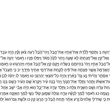
יְהוָֽה׃
ב
וַתֹּ֣סֶף
לָלֶ֔דֶת
אֶת־
אָחִ֖יו
אֶת־
הָ֑בֶל
וַֽיְהִי־
הֶ֙בֶל֙
רֹ֣עֵה
צֹ֔אן
וְקַ֕יִן
הָיָ֖ה
עֹבֵ֥ד
וְאֶל־
קַ֥יִן
וְאֶל־
מִנְחָת֖וֹ
לֹ֣א
שָׁעָ֑ה
וַיִּ֤חַר
לְקַ֙יִן֙
מְאֹ֔ד
וַֽיִּפְּל֖וּ
פָּנָֽיו׃
ו
וַיֹּ֥אמֶר
יְהוָ֖ה
אֶל־
ל־
הֶ֣בֶל
אָחִ֑יו
וַֽיְהִי֙
בִּהְיוֹתָ֣ם
בַּשָּׂדֶ֔ה
וַיָּ֥קָם
קַ֛יִן
אֶל־
הֶ֥בֶל
אָחִ֖יו
וַיַּהַרְגֵֽהוּ׃
ט
וַיֹּ֤אמֶ
הָֽאֲדָמָה֙
אֲשֶׁ֣ר
פָּצְתָ֣ה
אֶת־
פִּ֔יהָ
לָקַ֛חַת
אֶת־
דְּמֵ֥י
אָחִ֖יךָ
מִיָּדֶֽךָ׃
יב
כִּ֤י
תַֽעֲבֹד֙
אֶ
ָ
אֶסָּתֵ֑ר
וְהָיִ֜יתִי
נָ֤ע
וָנָד֙
בָּאָ֔רֶץ
וְהָיָ֥ה
כָל־
מֹצְאִ֖י
יַֽהַרְגֵֽנִי׃
טו
וַיֹּ֧אמֶר
ל֣וֹ
יְהוָ֗ה
לָכֵן֙
כ
ֶת־
אִשְׁתּ֔וֹ
וַתַּ֖הַר
וַתֵּ֣לֶד
אֶת־
חֲנ֑וֹךְ
וַֽיְהִי֙
בֹּ֣נֶה
עִ֔יר
וַיִּקְרָא֙
שֵׁ֣ם
הָעִ֔יר
כְּשֵׁ֖ם
בְּנ֥וֹ
חֲנ
ַחַת֙
עָדָ֔ה
וְשֵׁ֥ם
הַשֵּׁנִ֖ית
צִלָּֽה׃
כ
וַתֵּ֥לֶד
עָדָ֖ה
אֶת־
יָבָ֑ל
ה֣וּא
הָיָ֔ה
אֲבִ֕י
יֹשֵׁ֥ב
אֹ֖הֶל
נַֽעֲמָֽה׃
כג
וַיֹּ֨אמֶר
לֶ֜מֶךְ
לְנָשָׁ֗יו
עָדָ֤ה
וְצִלָּה֙
שְׁמַ֣עַן
קוֹלִ֔י
נְשֵׁ֣י
לֶ֔מֶךְ
הַאְזֵ֖נָּה
אִמְרָתִ
֑ת
כִּ֣י
שָֽׁת־
לִ֤י
אֱלֹהִים֙
זֶ֣רַע
אַחֵ֔ר
תַּ֣חַת
הֶ֔בֶל
כִּ֥י
הֲרָג֖וֹ
קָֽיִן׃
כו
וּלְשֵׁ֤ת
גַּם־
הוּא֙
יֻלַּ