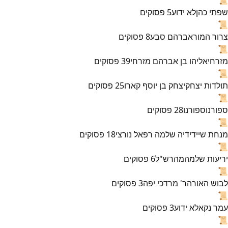
שפתי כהן
לא ידוע
5
פסוקים
📜
צרור המור
אברהם סבע
8
פסוקים
📜
מזרחי
אליהו בן אברהם מזרחי
39
פסוקים
📜
תולדות יצחק
יצחק בן יוסף קארו
25
פסוקים
📜
ספורנו
ספורנו
28
פסוקים
📜
מנחת שי
ידידיה שלמה רפאל נורצי
18
פסוקים
📜
יריעות שלמה
מהרש"ל
6
פסוקים
📜
לבוש האורה
ר' מרדכי יפה
3
פסוקים
📜
עמר נקא
לא ידוע
3
פסוקים
📜