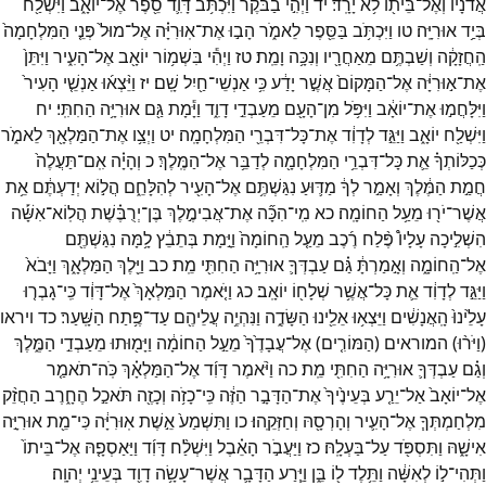
אֲדֹנָ֔יו
וְאֶל־
בֵּית֖וֹ
לֹ֥א
יָרָֽד׃
יד
וַיְהִ֣י
בַבֹּ֔קֶר
וַיִּכְתֹּ֥ב
דָּוִ֛ד
סֵ֖פֶר
אֶל־
יוֹאָ֑ב
וַיִּשְׁלַ֖ח
בְּיַ֥ד
אוּרִיָּֽה׃
טו
וַיִּכְתֹּ֥ב
בַּסֵּ֖פֶר
לֵאמֹ֑ר
הָב֣וּ
אֶת־
אֽוּרִיָּ֗ה
אֶל־
מוּל֙
פְּנֵ֤י
הַמִּלְחָמָה֙
הַֽחֲזָקָ֔ה
וְשַׁבְתֶּ֥ם
מֵאַחֲרָ֖יו
וְנִכָּ֥ה
וָמֵֽת׃
טז
וַיְהִ֕י
בִּשְׁמ֥וֹר
יוֹאָ֖ב
אֶל־
הָעִ֑יר
וַיִּתֵּן֙
אֶת־
א֣וּרִיָּ֔ה
אֶל־
הַמָּקוֹם֙
אֲשֶׁ֣ר
יָדַ֔ע
כִּ֥י
אַנְשֵׁי־
חַ֖יִל
שָֽׁם׃
יז
וַיֵּ֨צְא֜וּ
אַנְשֵׁ֤י
הָעִיר֙
וַיִּלָּחֲמ֣וּ
אֶת־
יוֹאָ֔ב
וַיִּפֹּ֥ל
מִן־
הָעָ֖ם
מֵעַבְדֵ֣י
דָוִ֑ד
וַיָּ֕מָת
גַּ֖ם
אוּרִיָּ֥ה
הַחִתִּֽי׃
יח
וַיִּשְׁלַ֖ח
יוֹאָ֑ב
וַיַּגֵּ֣ד
לְדָוִ֔ד
אֶת־
כָּל־
דִּבְרֵ֖י
הַמִּלְחָמָֽה׃
יט
וַיְצַ֥ו
אֶת־
הַמַּלְאָ֖ךְ
לֵאמֹ֑ר
כְּכַלּוֹתְךָ֗
אֵ֛ת
כָּל־
דִּבְרֵ֥י
הַמִּלְחָמָ֖ה
לְדַבֵּ֥ר
אֶל־
הַמֶּֽלֶךְ׃
כ
וְהָיָ֗ה
אִֽם־
תַּעֲלֶה֙
חֲמַ֣ת
הַמֶּ֔לֶךְ
וְאָמַ֣ר
לְךָ֔
מַדּ֛וּעַ
נִגַּשְׁתֶּ֥ם
אֶל־
הָעִ֖יר
לְהִלָּחֵ֑ם
הֲל֣וֹא
יְדַעְתֶּ֔ם
אֵ֥ת
אֲשֶׁר־
יֹר֖וּ
מֵעַ֥ל
הַחוֹמָֽה׃
כא
מִֽי־
הִכָּ֞ה
אֶת־
אֲבִימֶ֣לֶךְ
בֶּן־
יְרֻבֶּ֗שֶׁת
הֲלֽוֹא־
אִשָּׁ֡ה
הִשְׁלִ֣יכָה
עָלָיו֩
פֶּ֨לַח
רֶ֜כֶב
מֵעַ֤ל
הַֽחוֹמָה֙
וַיָּ֣מָת
בְּתֵבֵ֔ץ
לָ֥מָּה
נִגַּשְׁתֶּ֖ם
אֶל־
הַֽחוֹמָ֑ה
וְאָ֣מַרְתָּ֔
גַּ֗ם
עַבְדְּךָ֛
אוּרִיָּ֥ה
הַחִתִּ֖י
מֵֽת׃
כב
וַיֵּ֖לֶךְ
הַמַּלְאָ֑ךְ
וַיָּבֹא֙
וַיַּגֵּ֣ד
לְדָוִ֔ד
אֵ֛ת
כָּל־
אֲשֶׁ֥ר
שְׁלָח֖וֹ
יוֹאָֽב׃
כג
וַיֹּ֤אמֶר
הַמַּלְאָךְ֙
אֶל־
דָּוִ֔ד
כִּֽי־
גָבְר֤וּ
עָלֵ֙ינוּ֙
הָֽאֲנָשִׁ֔ים
וַיֵּצְא֥וּ
אֵלֵ֖ינוּ
הַשָּׂדֶ֑ה
וַנִּהְיֶ֥ה
עֲלֵיהֶ֖ם
עַד־
פֶּ֥תַח
הַשָּֽׁעַר׃
כד
ויראו
(
וַיֹּר֨וּ
)
המוראים
(
הַמּוֹרִ֤ים
)
אֶל־
עֲבָדֶ֙ךָ֙
מֵעַ֣ל
הַחוֹמָ֔ה
וַיָּמ֖וּתוּ
מֵעַבְדֵ֣י
הַמֶּ֑לֶךְ
וְגַ֗ם
עַבְדְּךָ֛
אוּרִיָּ֥ה
הַחִתִּ֖י
מֵֽת׃
כה
וַיֹּ֨אמֶר
דָּוִ֜ד
אֶל־
הַמַּלְאָ֗ךְ
כֹּֽה־
תֹאמַ֤ר
אֶל־
יוֹאָב֙
אַל־
יֵרַ֤ע
בְּעֵינֶ֙יךָ֙
אֶת־
הַדָּבָ֣ר
הַזֶּ֔ה
כִּֽי־
כָזֹ֥ה
וְכָזֶ֖ה
תֹּאכַ֣ל
הֶחָ֑רֶב
הַחֲזֵ֨ק
מִלְחַמְתְּךָ֧
אֶל־
הָעִ֛יר
וְהָרְסָ֖הּ
וְחַזְּקֵֽהוּ׃
כו
וַתִּשְׁמַע֙
אֵ֣שֶׁת
אֽוּרִיָּ֔ה
כִּי־
מֵ֖ת
אוּרִיָּ֣ה
אִישָׁ֑הּ
וַתִּסְפֹּ֖ד
עַל־
בַּעְלָֽהּ׃
כז
וַיַּעֲבֹ֣ר
הָאֵ֗בֶל
וַיִּשְׁלַ֨ח
דָּוִ֜ד
וַיַּאַסְפָ֤הּ
אֶל־
בֵּיתוֹ֙
וַתְּהִי־
ל֣וֹ
לְאִשָּׁ֔ה
וַתֵּ֥לֶד
ל֖וֹ
בֵּ֑ן
וַיֵּ֧רַע
הַדָּבָ֛ר
אֲשֶׁר־
עָשָׂ֥ה
דָוִ֖ד
בְּעֵינֵ֥י
יְהוָֽה׃