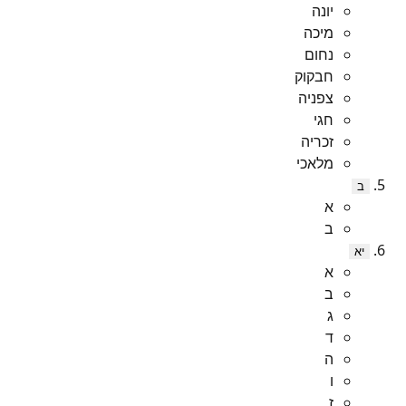
יונה
מיכה
נחום
חבקוק
צפניה
חגי
זכריה
מלאכי
ב
א
ב
יא
א
ב
ג
ד
ה
ו
ז