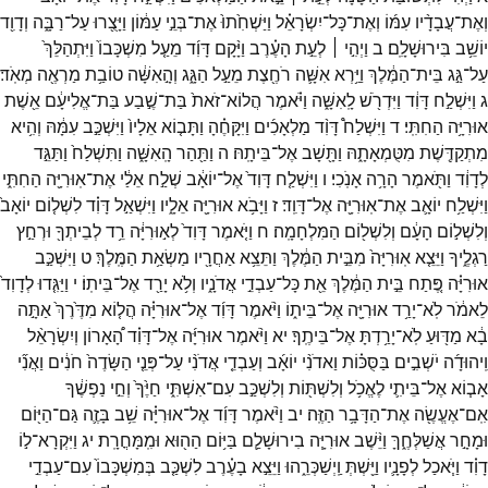
וְאֶת־
עֲבָדָ֨יו
עִמּ֜וֹ
וְאֶת־
כָּל־
יִשְׂרָאֵ֗ל
וַיַּשְׁחִ֙תוּ֙
אֶת־
בְּנֵ֣י
עַמּ֔וֹן
וַיָּצֻ֖רוּ
עַל־
רַבָּ֑ה
וְדָוִ֖ד
יוֹשֵׁ֥ב
בִּירוּשָׁלִָֽם׃
ב
וַיְהִ֣י ׀
לְעֵ֣ת
הָעֶ֗רֶב
וַיָּ֨קָם
דָּוִ֜ד
מֵעַ֤ל
מִשְׁכָּבוֹ֙
וַיִּתְהַלֵּךְ֙
עַל־
גַּ֣ג
בֵּית־
הַמֶּ֔לֶךְ
וַיַּ֥רְא
אִשָּׁ֛ה
רֹחֶ֖צֶת
מֵעַ֣ל
הַגָּ֑ג
וְהָ֣אִשָּׁ֔ה
טוֹבַ֥ת
מַרְאֶ֖ה
מְאֹֽד׃
ג
וַיִּשְׁלַ֣ח
דָּוִ֔ד
וַיִּדְרֹ֖שׁ
לָֽאִשָּׁ֑ה
וַיֹּ֗אמֶר
הֲלוֹא־
זֹאת֙
בַּת־
שֶׁ֣בַע
בַּת־
אֱלִיעָ֔ם
אֵ֖שֶׁת
אוּרִיָּ֥ה
הַחִתִּֽי׃
ד
וַיִּשְׁלַח֩
דָּוִ֨ד
מַלְאָכִ֜ים
וַיִּקָּחֶ֗הָ
וַתָּב֤וֹא
אֵלָיו֙
וַיִּשְׁכַּ֣ב
עִמָּ֔הּ
וְהִ֥יא
מִתְקַדֶּ֖שֶׁת
מִטֻּמְאָתָ֑הּ
וַתָּ֖שָׁב
אֶל־
בֵּיתָֽהּ׃
ה
וַתַּ֖הַר
הָֽאִשָּׁ֑ה
וַתִּשְׁלַח֙
וַתַּגֵּ֣ד
לְדָוִ֔ד
וַתֹּ֖אמֶר
הָרָ֥ה
אָנֹֽכִי׃
ו
וַיִּשְׁלַ֤ח
דָּוִד֙
אֶל־
יוֹאָ֔ב
שְׁלַ֣ח
אֵלַ֔י
אֶת־
אֽוּרִיָּ֖ה
הַחִתִּ֑י
וַיִּשְׁלַ֥ח
יוֹאָ֛ב
אֶת־
אֽוּרִיָּ֖ה
אֶל־
דָּוִֽד׃
ז
וַיָּבֹ֥א
אוּרִיָּ֖ה
אֵלָ֑יו
וַיִּשְׁאַ֣ל
דָּוִ֗ד
לִשְׁל֤וֹם
יוֹאָב֙
וְלִשְׁל֣וֹם
הָעָ֔ם
וְלִשְׁל֖וֹם
הַמִּלְחָמָֽה׃
ח
וַיֹּ֤אמֶר
דָּוִד֙
לְא֣וּרִיָּ֔ה
רֵ֥ד
לְבֵיתְךָ֖
וּרְחַ֣ץ
רַגְלֶ֑יךָ
וַיֵּצֵ֤א
אֽוּרִיָּה֙
מִבֵּ֣ית
הַמֶּ֔לֶךְ
וַתֵּצֵ֥א
אַחֲרָ֖יו
מַשְׂאַ֥ת
הַמֶּֽלֶךְ׃
ט
וַיִּשְׁכַּ֣ב
אוּרִיָּ֗ה
פֶּ֚תַח
בֵּ֣ית
הַמֶּ֔לֶךְ
אֵ֖ת
כָּל־
עַבְדֵ֣י
אֲדֹנָ֑יו
וְלֹ֥א
יָרַ֖ד
אֶל־
בֵּיתֽוֹ׃
י
וַיַּגִּ֤דוּ
לְדָוִד֙
לֵאמֹ֔ר
לֹֽא־
יָרַ֥ד
אוּרִיָּ֖ה
אֶל־
בֵּית֑וֹ
וַיֹּ֨אמֶר
דָּוִ֜ד
אֶל־
אוּרִיָּ֗ה
הֲל֤וֹא
מִדֶּ֙רֶךְ֙
אַתָּ֣ה
בָ֔א
מַדּ֖וּעַ
לֹֽא־
יָרַ֥דְתָּ
אֶל־
בֵּיתֶֽךָ׃
יא
וַיֹּ֨אמֶר
אוּרִיָּ֜ה
אֶל־
דָּוִ֗ד
הָ֠אָרוֹן
וְיִשְׂרָאֵ֨ל
וִֽיהוּדָ֜ה
יֹשְׁבִ֣ים
בַּסֻּכּ֗וֹת
וַאדֹנִ֨י
יוֹאָ֜ב
וְעַבְדֵ֤י
אֲדֹנִ֨י
עַל־
פְּנֵ֤י
הַשָּׂדֶה֙
חֹנִ֔ים
וַאֲנִ֞י
אָב֧וֹא
אֶל־
בֵּיתִ֛י
לֶאֱכֹ֥ל
וְלִשְׁתּ֖וֹת
וְלִשְׁכַּ֣ב
עִם־
אִשְׁתִּ֑י
חַיֶּ֙ךָ֙
וְחֵ֣י
נַפְשֶׁ֔ךָ
אִֽם־
אֶעֱשֶׂ֖ה
אֶת־
הַדָּבָ֥ר
הַזֶּֽה׃
יב
וַיֹּ֨אמֶר
דָּוִ֜ד
אֶל־
אוּרִיָּ֗ה
שֵׁ֥ב
בָּזֶ֛ה
גַּם־
הַיּ֖וֹם
וּמָחָ֣ר
אֲשַׁלְּחֶ֑ךָּ
וַיֵּ֨שֶׁב
אוּרִיָּ֧ה
בִירוּשָׁלִַ֛ם
בַּיּ֥וֹם
הַה֖וּא
וּמִֽמָּחֳרָֽת׃
יג
וַיִּקְרָא־
ל֣וֹ
דָוִ֗ד
וַיֹּ֧אכַל
לְפָנָ֛יו
וַיֵּ֖שְׁתְּ
וַֽיְשַׁכְּרֵ֑הוּ
וַיֵּצֵ֣א
בָעֶ֗רֶב
לִשְׁכַּ֤ב
בְּמִשְׁכָּבוֹ֙
עִם־
עַבְדֵ֣י