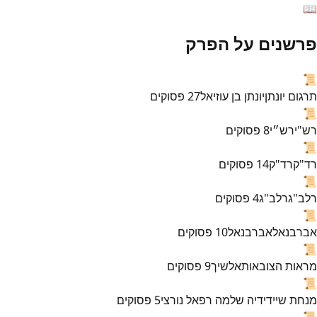
📖
פרשנים על הפרק
📜
תרגום יונתן
יונתן בן עוזיאל
27
פסוקים
📜
רש"י
רש״י
8
פסוקים
📜
רד"ק
רד"ק
14
פסוקים
📜
רלב"ג
רלב"ג
4
פסוקים
📜
אברבנאל
אברבנאל
10
פסוקים
📜
מראות הצובאות
אלשיך
9
פסוקים
📜
מנחת שי
ידידיה שלמה רפאל נורצי
5
פסוקים
📜