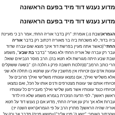
מדוע נענש דוד מיד בפעם הראשונה
מדוע נענש דוד מיד בפעם הראשונה
הגמרא
(שבת נו.) אומרת: "רק בדבר אוריה החתי, אמר רב כי מעיינת
ביה בדוד, לא משכחת ביה בר מאוריה דכתוב רק בדבר
אוריה
החתי
"(כאשר אתה מעיין בפרשת דוד אינך מוצא שום עברה שדוד
עבר רק עברה של אוריה החתי ולא נאמר "בדבר
בת שבע
", משמע
שבת שבע היתה מגורשת ולא חטא בה). הרב מוסר הנביאים שואל:
הרי כותב הרמב"ם(הלכות תשובה פרק ג הלכה ה): "בשעה ששוקלים
עוונות אדם עם זכויותיו אין מחשבין עליו עון שחטא בו תחלה ולא שני
אלא משלישי ואילך, אם נמצאו עוונותיו משלישי ואילך מרובים על
זכויותיו אותם שני עוונות מצטרפים ודנים אותו על הכל, ואם נמצאו
זכויותיו כנגד עוונותיו אשר מעון שלישי ואילך מעבירים כל עוונותיו
ראשון ראשון". לפי הדעה הנזכרת בגמרא משמע שלא היו לדוד
עברות אלא אך ורק עון אוריה החתי, מדוע אם כן נענש דוד על חטא
אוריה שהיה הראשון? מתרץ הרב על פי הגמרא(ראש השנה יז:)
שהכתוב האומר: "ישא ה' פניו אליך"(=משוא פנים) מדבר אך ורק על