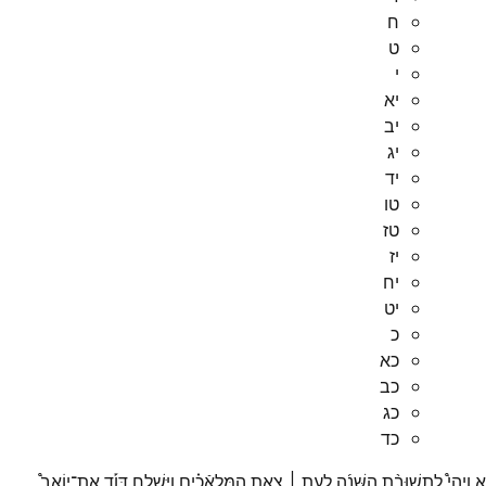
ח
ט
י
יא
יב
יג
יד
טו
טז
יז
יח
יט
כ
כא
כב
כג
כד
א
וַיְהִי֩
לִתְשׁוּבַ֨ת
הַשָּׁנָ֜ה
לְעֵ֣ת ׀
צֵ֣את
הַמַּלְאֿכִ֗ים
וַיִּשְׁלַ֣ח
דָּוִ֡ד
אֶת־
יוֹאָב֩