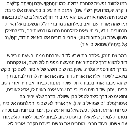
רמז לכוונה נפשית לטהרה גדולה, כמו "וְהִתְקַדִּשְׁתֶּם וִהְיִיתֶם קְדֹשִׁים"
(ויקרא יא,מד) ועיין רש"י שם). אמנם היה עיכוב בנישואים אלו כי בת
שבע היתה אשת אוריה, גם הוא מגיבורי דוד(שמואל ב כג לט), ובאותו
זמן שהה אוריה עם יואב במלחמה. מדברי חז"ל הנשענים על ראיות
הכתובים, נודע, כי היוצאים למלחמה נתנו גט לנשותיהם, כדי להצילן
מעוון(שבת נו.; כתובות טו:). אחרי בירורים אלו בא אליה דוד, "וַתָּשָׁב
אֶל בֵּיתָהּ"(שמואל ב יא ד).
במרוצת הזמן, גילתה בת שבע לדוד שהרתה ממנו. בשעה זו ביקש
דוד למצוא דרך להסתיר את המעשה מפני חילול השם, או לקחתה
בדרך מפורסמת וגלויה, שאין בה שום חשש של איסור. לשם כך ביקש
מיואב, לשלוח אליו את אוריה. דוד ציוה את אוריה לרדת לביתו, תוך
שהוא מכבד אותו בכבוד גדול ושולח מתנות לביתו. אם היה אוריה שב
לביתו, יתכן שדוד היה מבין כי בת שבע אינה ראויה לו, אלא לאוריה,
והוא ימצא דרך כיצד לטפל בבן שיוולד, בדרך שלא יהיה בה
איסור(מלבי"ם שמואל ב יא ו), אך אוריה לא שב מן המלחמה אל ביתו,
למרות הוראת המלך. כשנשאל מדוע עשה כך, ענה בטרוניה ובתוכחה
נסתרת למלך, שלא עלה בדעתו לשוב לביתו, לאכול ולשתות ולשמוח
עם אשתו, בעוד חבריו מוסרים את נפשם בשדה הקרב. אוריה לא