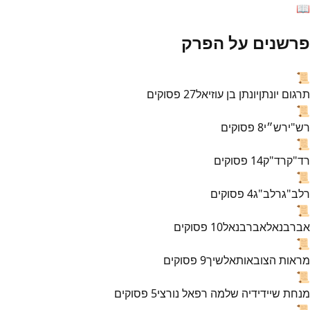
📖
פרשנים על הפרק
📜
תרגום יונתן
יונתן בן עוזיאל
27
פסוקים
📜
רש"י
רש״י
8
פסוקים
📜
רד"ק
רד"ק
14
פסוקים
📜
רלב"ג
רלב"ג
4
פסוקים
📜
אברבנאל
אברבנאל
10
פסוקים
📜
מראות הצובאות
אלשיך
9
פסוקים
📜
מנחת שי
ידידיה שלמה רפאל נורצי
5
פסוקים
📜