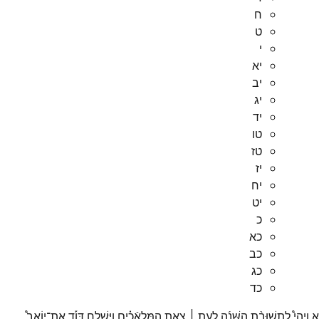
ח
ט
י
יא
יב
יג
יד
טו
טז
יז
יח
יט
כ
כא
כב
כג
כד
א
וַיְהִי֩
לִתְשׁוּבַ֨ת
הַשָּׁנָ֜ה
לְעֵ֣ת ׀
צֵ֣את
הַמַּלְאֿכִ֗ים
וַיִּשְׁלַ֣ח
דָּוִ֡ד
אֶת־
יוֹאָב֩