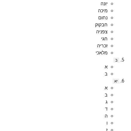
יונה
מיכה
נחום
חבקוק
צפניה
חגי
זכריה
מלאכי
ב
א
ב
יא
א
ב
ג
ד
ה
ו
ז