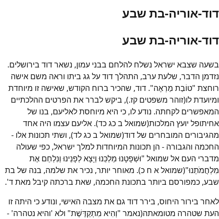
דוד-אוריה-בת שבע
דוד-אוריה-בת שבע
בשעה שצבא ישראל נשלח להלחם בבני עמון, נשאר דוד בירושלים.
נזדמן הדבר, שלעת ערב, התהלך דוד על גג ביתו וראה משם אישה
רוחצת "טוֹבַת מַרְאֶה". דוד, שהכיר ברוח הקודש, שאישה זו מיוחדת
ומיועדת לו(זוהר משפטים קז.), ביקש לברר את הפרטים ההלכתיים
המאפשרים לקחתה. נודע לו, כי היא מיוחסת לאליעם, בנו של
אחיתופל יועץ המלכות(שמואל ב כג כד). אליעם עצמו היה אחד
מהגיבורים המובחרים של דוד(שמואל ב כג לד), ושתי תכונות אלו -
החכמה והגבורה - הן תכונות המיוחדות למלך ישראל, כפי שעולה
מדברי העם אל שמואל "וּשְׁפָטָנוּ מַלְכֵּנוּ וְיָצָא לְפָנֵינוּ וְנִלְחַם אֶת
מִלְחֲמֹתֵנוּ"(שמואל א ח כ). מאוחר יותר, נכיר את שלמה, בנה של בת
שבע, כמפורסם ביותר בתכונת החכמה, שאת ברכתה קיבל מאת ד'.
לאחר בירור היחוס, בירר דוד גם את מצבה האישי, ונודע כי היתה זו
העת שטהרה מטומאתה(נאמר "וְהִיא מִתְקַדֶּשֶׁת" ולא 'והיא נטהרה' -