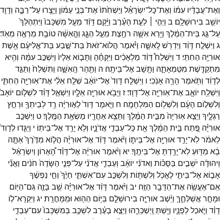
וְאֶת־
עֲבָדָ֨יו
עִמּ֜וֹ
וְאֶת־
כָּל־
יִשְׂרָאֵ֗ל
וַיַּשְׁחִ֙תוּ֙
אֶת־
בְּנֵ֣י
עַמּ֔וֹן
וַיָּצֻ֖רוּ
עַל־
רַבָּ֑ה
וְדָוִ֖ד
יוֹשֵׁ֥ב
בִּירוּשָׁלִָֽם׃
ב
וַיְהִ֣י ׀
לְעֵ֣ת
הָעֶ֗רֶב
וַיָּ֨קָם
דָּוִ֜ד
מֵעַ֤ל
מִשְׁכָּבוֹ֙
וַיִּתְהַלֵּךְ֙
עַל־
גַּ֣ג
בֵּית־
הַמֶּ֔לֶךְ
וַיַּ֥רְא
אִשָּׁ֛ה
רֹחֶ֖צֶת
מֵעַ֣ל
הַגָּ֑ג
וְהָ֣אִשָּׁ֔ה
טוֹבַ֥ת
מַרְאֶ֖ה
מְאֹֽד׃
ג
וַיִּשְׁלַ֣ח
דָּוִ֔ד
וַיִּדְרֹ֖שׁ
לָֽאִשָּׁ֑ה
וַיֹּ֗אמֶר
הֲלוֹא־
זֹאת֙
בַּת־
שֶׁ֣בַע
בַּת־
אֱלִיעָ֔ם
אֵ֖שֶׁת
אוּרִיָּ֥ה
הַחִתִּֽי׃
ד
וַיִּשְׁלַח֩
דָּוִ֨ד
מַלְאָכִ֜ים
וַיִּקָּחֶ֗הָ
וַתָּב֤וֹא
אֵלָיו֙
וַיִּשְׁכַּ֣ב
עִמָּ֔הּ
וְהִ֥יא
מִתְקַדֶּ֖שֶׁת
מִטֻּמְאָתָ֑הּ
וַתָּ֖שָׁב
אֶל־
בֵּיתָֽהּ׃
ה
וַתַּ֖הַר
הָֽאִשָּׁ֑ה
וַתִּשְׁלַח֙
וַתַּגֵּ֣ד
לְדָוִ֔ד
וַתֹּ֖אמֶר
הָרָ֥ה
אָנֹֽכִי׃
ו
וַיִּשְׁלַ֤ח
דָּוִד֙
אֶל־
יוֹאָ֔ב
שְׁלַ֣ח
אֵלַ֔י
אֶת־
אֽוּרִיָּ֖ה
הַחִתִּ֑י
וַיִּשְׁלַ֥ח
יוֹאָ֛ב
אֶת־
אֽוּרִיָּ֖ה
אֶל־
דָּוִֽד׃
ז
וַיָּבֹ֥א
אוּרִיָּ֖ה
אֵלָ֑יו
וַיִּשְׁאַ֣ל
דָּוִ֗ד
לִשְׁל֤וֹם
יוֹאָב֙
וְלִשְׁל֣וֹם
הָעָ֔ם
וְלִשְׁל֖וֹם
הַמִּלְחָמָֽה׃
ח
וַיֹּ֤אמֶר
דָּוִד֙
לְא֣וּרִיָּ֔ה
רֵ֥ד
לְבֵיתְךָ֖
וּרְחַ֣ץ
רַגְלֶ֑יךָ
וַיֵּצֵ֤א
אֽוּרִיָּה֙
מִבֵּ֣ית
הַמֶּ֔לֶךְ
וַתֵּצֵ֥א
אַחֲרָ֖יו
מַשְׂאַ֥ת
הַמֶּֽלֶךְ׃
ט
וַיִּשְׁכַּ֣ב
אוּרִיָּ֗ה
פֶּ֚תַח
בֵּ֣ית
הַמֶּ֔לֶךְ
אֵ֖ת
כָּל־
עַבְדֵ֣י
אֲדֹנָ֑יו
וְלֹ֥א
יָרַ֖ד
אֶל־
בֵּיתֽוֹ׃
י
וַיַּגִּ֤דוּ
לְדָוִד֙
לֵאמֹ֔ר
לֹֽא־
יָרַ֥ד
אוּרִיָּ֖ה
אֶל־
בֵּית֑וֹ
וַיֹּ֨אמֶר
דָּוִ֜ד
אֶל־
אוּרִיָּ֗ה
הֲל֤וֹא
מִדֶּ֙רֶךְ֙
אַתָּ֣ה
בָ֔א
מַדּ֖וּעַ
לֹֽא־
יָרַ֥דְתָּ
אֶל־
בֵּיתֶֽךָ׃
יא
וַיֹּ֨אמֶר
אוּרִיָּ֜ה
אֶל־
דָּוִ֗ד
הָ֠אָרוֹן
וְיִשְׂרָאֵ֨ל
וִֽיהוּדָ֜ה
יֹשְׁבִ֣ים
בַּסֻּכּ֗וֹת
וַאדֹנִ֨י
יוֹאָ֜ב
וְעַבְדֵ֤י
אֲדֹנִ֨י
עַל־
פְּנֵ֤י
הַשָּׂדֶה֙
חֹנִ֔ים
וַאֲנִ֞י
אָב֧וֹא
אֶל־
בֵּיתִ֛י
לֶאֱכֹ֥ל
וְלִשְׁתּ֖וֹת
וְלִשְׁכַּ֣ב
עִם־
אִשְׁתִּ֑י
חַיֶּ֙ךָ֙
וְחֵ֣י
נַפְשֶׁ֔ךָ
אִֽם־
אֶעֱשֶׂ֖ה
אֶת־
הַדָּבָ֥ר
הַזֶּֽה׃
יב
וַיֹּ֨אמֶר
דָּוִ֜ד
אֶל־
אוּרִיָּ֗ה
שֵׁ֥ב
בָּזֶ֛ה
גַּם־
הַיּ֖וֹם
וּמָחָ֣ר
אֲשַׁלְּחֶ֑ךָּ
וַיֵּ֨שֶׁב
אוּרִיָּ֧ה
בִירוּשָׁלִַ֛ם
בַּיּ֥וֹם
הַה֖וּא
וּמִֽמָּחֳרָֽת׃
יג
וַיִּקְרָא־
ל֣וֹ
דָוִ֗ד
וַיֹּ֧אכַל
לְפָנָ֛יו
וַיֵּ֖שְׁתְּ
וַֽיְשַׁכְּרֵ֑הוּ
וַיֵּצֵ֣א
בָעֶ֗רֶב
לִשְׁכַּ֤ב
בְּמִשְׁכָּבוֹ֙
עִם־
עַבְדֵ֣י