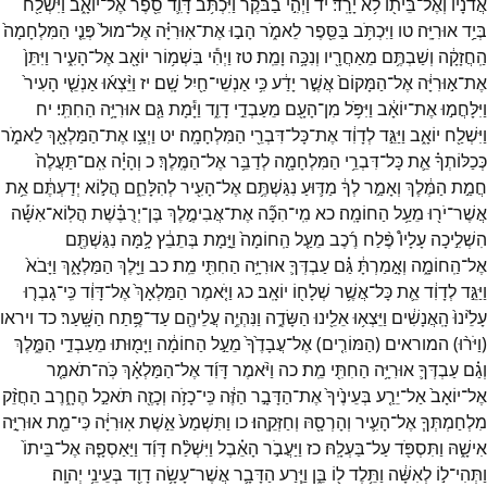
אֲדֹנָ֔יו
וְאֶל־
בֵּית֖וֹ
לֹ֥א
יָרָֽד׃
יד
וַיְהִ֣י
בַבֹּ֔קֶר
וַיִּכְתֹּ֥ב
דָּוִ֛ד
סֵ֖פֶר
אֶל־
יוֹאָ֑ב
וַיִּשְׁלַ֖ח
בְּיַ֥ד
אוּרִיָּֽה׃
טו
וַיִּכְתֹּ֥ב
בַּסֵּ֖פֶר
לֵאמֹ֑ר
הָב֣וּ
אֶת־
אֽוּרִיָּ֗ה
אֶל־
מוּל֙
פְּנֵ֤י
הַמִּלְחָמָה֙
הַֽחֲזָקָ֔ה
וְשַׁבְתֶּ֥ם
מֵאַחֲרָ֖יו
וְנִכָּ֥ה
וָמֵֽת׃
טז
וַיְהִ֕י
בִּשְׁמ֥וֹר
יוֹאָ֖ב
אֶל־
הָעִ֑יר
וַיִּתֵּן֙
אֶת־
א֣וּרִיָּ֔ה
אֶל־
הַמָּקוֹם֙
אֲשֶׁ֣ר
יָדַ֔ע
כִּ֥י
אַנְשֵׁי־
חַ֖יִל
שָֽׁם׃
יז
וַיֵּ֨צְא֜וּ
אַנְשֵׁ֤י
הָעִיר֙
וַיִּלָּחֲמ֣וּ
אֶת־
יוֹאָ֔ב
וַיִּפֹּ֥ל
מִן־
הָעָ֖ם
מֵעַבְדֵ֣י
דָוִ֑ד
וַיָּ֕מָת
גַּ֖ם
אוּרִיָּ֥ה
הַחִתִּֽי׃
יח
וַיִּשְׁלַ֖ח
יוֹאָ֑ב
וַיַּגֵּ֣ד
לְדָוִ֔ד
אֶת־
כָּל־
דִּבְרֵ֖י
הַמִּלְחָמָֽה׃
יט
וַיְצַ֥ו
אֶת־
הַמַּלְאָ֖ךְ
לֵאמֹ֑ר
כְּכַלּוֹתְךָ֗
אֵ֛ת
כָּל־
דִּבְרֵ֥י
הַמִּלְחָמָ֖ה
לְדַבֵּ֥ר
אֶל־
הַמֶּֽלֶךְ׃
כ
וְהָיָ֗ה
אִֽם־
תַּעֲלֶה֙
חֲמַ֣ת
הַמֶּ֔לֶךְ
וְאָמַ֣ר
לְךָ֔
מַדּ֛וּעַ
נִגַּשְׁתֶּ֥ם
אֶל־
הָעִ֖יר
לְהִלָּחֵ֑ם
הֲל֣וֹא
יְדַעְתֶּ֔ם
אֵ֥ת
אֲשֶׁר־
יֹר֖וּ
מֵעַ֥ל
הַחוֹמָֽה׃
כא
מִֽי־
הִכָּ֞ה
אֶת־
אֲבִימֶ֣לֶךְ
בֶּן־
יְרֻבֶּ֗שֶׁת
הֲלֽוֹא־
אִשָּׁ֡ה
הִשְׁלִ֣יכָה
עָלָיו֩
פֶּ֨לַח
רֶ֜כֶב
מֵעַ֤ל
הַֽחוֹמָה֙
וַיָּ֣מָת
בְּתֵבֵ֔ץ
לָ֥מָּה
נִגַּשְׁתֶּ֖ם
אֶל־
הַֽחוֹמָ֑ה
וְאָ֣מַרְתָּ֔
גַּ֗ם
עַבְדְּךָ֛
אוּרִיָּ֥ה
הַחִתִּ֖י
מֵֽת׃
כב
וַיֵּ֖לֶךְ
הַמַּלְאָ֑ךְ
וַיָּבֹא֙
וַיַּגֵּ֣ד
לְדָוִ֔ד
אֵ֛ת
כָּל־
אֲשֶׁ֥ר
שְׁלָח֖וֹ
יוֹאָֽב׃
כג
וַיֹּ֤אמֶר
הַמַּלְאָךְ֙
אֶל־
דָּוִ֔ד
כִּֽי־
גָבְר֤וּ
עָלֵ֙ינוּ֙
הָֽאֲנָשִׁ֔ים
וַיֵּצְא֥וּ
אֵלֵ֖ינוּ
הַשָּׂדֶ֑ה
וַנִּהְיֶ֥ה
עֲלֵיהֶ֖ם
עַד־
פֶּ֥תַח
הַשָּֽׁעַר׃
כד
ויראו
(
וַיֹּר֨וּ
)
המוראים
(
הַמּוֹרִ֤ים
)
אֶל־
עֲבָדֶ֙ךָ֙
מֵעַ֣ל
הַחוֹמָ֔ה
וַיָּמ֖וּתוּ
מֵעַבְדֵ֣י
הַמֶּ֑לֶךְ
וְגַ֗ם
עַבְדְּךָ֛
אוּרִיָּ֥ה
הַחִתִּ֖י
מֵֽת׃
כה
וַיֹּ֨אמֶר
דָּוִ֜ד
אֶל־
הַמַּלְאָ֗ךְ
כֹּֽה־
תֹאמַ֤ר
אֶל־
יוֹאָב֙
אַל־
יֵרַ֤ע
בְּעֵינֶ֙יךָ֙
אֶת־
הַדָּבָ֣ר
הַזֶּ֔ה
כִּֽי־
כָזֹ֥ה
וְכָזֶ֖ה
תֹּאכַ֣ל
הֶחָ֑רֶב
הַחֲזֵ֨ק
מִלְחַמְתְּךָ֧
אֶל־
הָעִ֛יר
וְהָרְסָ֖הּ
וְחַזְּקֵֽהוּ׃
כו
וַתִּשְׁמַע֙
אֵ֣שֶׁת
אֽוּרִיָּ֔ה
כִּי־
מֵ֖ת
אוּרִיָּ֣ה
אִישָׁ֑הּ
וַתִּסְפֹּ֖ד
עַל־
בַּעְלָֽהּ׃
כז
וַיַּעֲבֹ֣ר
הָאֵ֗בֶל
וַיִּשְׁלַ֨ח
דָּוִ֜ד
וַיַּאַסְפָ֤הּ
אֶל־
בֵּיתוֹ֙
וַתְּהִי־
ל֣וֹ
לְאִשָּׁ֔ה
וַתֵּ֥לֶד
ל֖וֹ
בֵּ֑ן
וַיֵּ֧רַע
הַדָּבָ֛ר
אֲשֶׁר־
עָשָׂ֥ה
דָוִ֖ד
בְּעֵינֵ֥י
יְהוָֽה׃