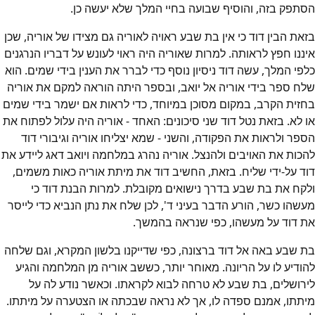
הסתפק בזה, והוסיף שבועה בחיי המלך שלא יעשה כן.
בזאת הבין דוד כי אין בת שבע ראויה לאוריה גם מצידו של אוריה, שכן
איננו חפץ לראותה. למרות שאוריה היה ראוי לעונש על דבריו הנרגנים
כלפי המלך, עשה דוד ניסיון נוסף כדי לברר את הענין בידי שמים. הוא
שלח ספר בידי אוריה אל יואב, ובספר היתה הוראה למקם את אוריה
בחזית הקרב, במקום מסוכן במיוחד, כדי לראות אם ישמר בידי שמים
או לא. בזאת נטל דוד שני סיכונים: האחד - אוריה היה עלול לפתוח את
הספר ולראות את הפקודה, והשני - שמא יצליחו אוריה וגיבורי דוד
להכות את האויבים ולהנצל. אוריה נהרג במלחמה ויואב דאג ליידע את
דוד על-ידי שליח. בזאת, החשיב דוד את מיתת אוריה כאות משמים,
ולקח את בת שבע בדרך נישואים מקובלת. למרות הבנת דוד כי
מעשהו כשר, הורע הדבר בעיני ד', לכן שלח את נתן הנביא כדי לייסר
את דוד על מעשהו, כפי שנראה בהמשך.
בת שבע באה אל דוד ברצונה, כפי שדייקנו בלשון המקרא, וגם שלחה
להודיע לו על הריונה. מאוחר יותר, כששב אוריה מן המלחמה והגיע
לירושלים, בת שבע לא טרחה לבוא לקראתו. וכאשר נודע לה על
מיתתו, אמנם ספדה לו, אך לא נראה שבכתה או הצטערה על מיתתו.