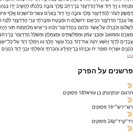
מִנְחָֽה׃
ג
וַיַּ֣ךְ
דָּוִ֔ד
אֶת־
הֲדַדְעֶ֥זֶר
בֶּן־
רְחֹ֖ב
מֶ֣לֶךְ
צוֹבָ֑ה
בְּלֶכְתּ֕וֹ
לְהָשִׁ֥יב
יָד֖וֹ
בִּֽנְהַ
דַּמֶּ֔שֶׂק
לַעְזֹ֕ר
לַהֲדַדְעֶ֖זֶר
מֶ֣לֶךְ
צוֹבָ֑ה
וַיַּ֤ךְ
דָּוִד֙
בַּֽאֲרָ֔ם
עֶשְׂרִֽים־
וּשְׁנַ֥יִם
אֶ֖לֶף
אִֽישׁ
אֶ֖ל
עַבְדֵ֣י
הֲדַדְעָ֑זֶר
וַיְבִיאֵ֖ם
יְרוּשָׁלִָֽם׃
ח
וּמִבֶּ֥טַח
וּמִבֵּֽרֹתַ֖י
עָרֵ֣י
הֲדַדְעָ֑זֶר
לָקַ֞ח
הַ
לְשָׁל֜וֹם
וּֽלְבָרֲכ֗וֹ
עַל֩
אֲשֶׁ֨ר
נִלְחַ֤ם
בַּהֲדַדְעֶ֙זֶר֙
וַיַּכֵּ֔הוּ
כִּי־
אִ֛ישׁ
מִלְחֲמ֥וֹת
תֹּ֖עִי
הָיָ֣ה
מֵאֲרָ֤ם
וּמִמּוֹאָב֙
וּמִבְּנֵ֣י
עַמּ֔וֹן
וּמִפְּלִשְׁתִּ֖ים
וּמֵֽעֲמָלֵ֑ק
וּמִשְּׁלַ֛ל
הֲדַדְעֶ֥זֶר
בֶּן־
רְחֹ֖
עֲבָדִ֣ים
לְדָוִ֑ד
וַיּ֤וֹשַׁע
יְהוָה֙
אֶת־
דָּוִ֔ד
בְּכֹ֖ל
אֲשֶׁ֥ר
הָלָֽךְ׃
טו
וַיִּמְלֹ֥ךְ
דָּוִ֖ד
עַל־
כָּל־
יִשְׂר
כֹּהֲנִ֑ים
וּשְׂרָיָ֖ה
סוֹפֵֽר׃
יח
וּבְנָיָ֙הוּ֙
בֶּן־
יְה֣וֹיָדָ֔ע
וְהַכְּרֵתִ֖י
וְהַפְּלֵתִ֑י
וּבְנֵ֥י
דָוִ֖ד
כֹּהֲנִ֥ים
ה
📖
פרשנים על הפרק
📜
תרגום יונתן
יונתן בן עוזיאל
18
פסוקים
📜
רש"י
רש״י
16
פסוקים
📜
רד"ק
רד"ק
24
פסוקים
📜