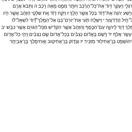
ַגְלִ֑י
וַיְעַקֵּ֤ר
דָּוִד֙
אֶת־
כָּל־
הָרֶ֔כֶב
וַיּוֹתֵ֥ר
מִמֶּ֖נּוּ
מֵ֥אָה
רָֽכֶב׃
ה
וַתָּבֹא֙
אֲרַ֣ם
וַיֹּ֤שַׁע
יְהוָה֙
אֶת־
דָּוִ֔ד
בְּכֹ֖ל
אֲשֶׁ֥ר
הָלָֽךְ׃
ז
וַיִּקַּ֣ח
דָּוִ֗ד
אֵ֚ת
שִׁלְטֵ֣י
הַזָּהָ֔ב
אֲשֶׁ֣ר
הָי֔וּ
ל־
חֵ֥יל
הֲדַדְעָֽזֶר׃
י
וַיִּשְׁלַ֣ח
תֹּ֣עִי
אֶת־
יֽוֹרָם־
בְּנ֣וֹ
אֶל־
הַמֶּֽלֶךְ־
דָּ֠וִד
לִשְׁאָל־
ל֨וֹ
ֶ֥לֶךְ
דָּוִ֖ד
לַֽיהוָ֑ה
עִם־
הַכֶּ֤סֶף
וְהַזָּהָב֙
אֲשֶׁ֣ר
הִקְדִּ֔ישׁ
מִכָּל־
הַגּוֹיִ֖ם
אֲשֶׁ֥ר
כִּבֵּֽשׁ׃
יב
עָשָׂ֖ר
אָֽלֶף׃
יד
וַיָּ֨שֶׂם
בֶּאֱד֜וֹם
נְצִבִ֗ים
בְּכָל־
אֱדוֹם֙
שָׂ֣ם
נְצִבִ֔ים
וַיְהִ֥י
כָל־
אֱד֖וֹם
ִיהוֹשָׁפָ֥ט
בֶּן־
אֲחִיל֖וּד
מַזְכִּֽיר׃
יז
וְצָד֧וֹק
בֶּן־
אֲחִיט֛וּב
וַאֲחִימֶ֥לֶךְ
בֶּן־
אֶבְיָתָ֖ר