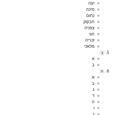
יונה
מיכה
נחום
חבקוק
צפניה
חגי
זכריה
מלאכי
ב
א
ב
ח
א
ב
ג
ד
ה
ו
ז