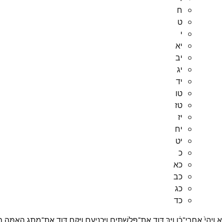
ח
ט
י
יא
יב
יג
יד
טו
טז
יז
יח
יט
כ
כא
כב
כג
כד
א
וַֽיְהִי֙
אַֽחֲרֵי־
כֵ֔ן
וַיַּ֥ךְ
דָּוִ֛ד
אֶת־
פְּלִשְׁתִּ֖ים
וַיַּכְנִיעֵ֑ם
וַיִּקַּ֥ח
דָּוִ֛ד
אֶת־
מֶ֥תֶג
הָאַמָּ֖ה
מִ