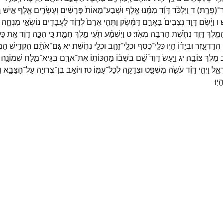
ר־
(
פְּרָֽת׃
)
ד
וַיִּלְכֹּ֨ד
דָּוִ֜ד
מִמֶּ֗נּוּ
אֶ֤לֶף
וּשְׁבַע־
מֵאוֹת֙
פָּרָשִׁ֔ים
וְעֶשְׂרִ֥ים
אֶ֖לֶף
אִ֣ישׁ
ר
׃
ו
וַיָּ֨שֶׂם
דָּוִ֤ד
נְצִבִים֙
בַּאֲרַ֣ם
דַּמֶּ֔שֶׂק
וַתְּהִ֤י
אֲרָם֙
לְדָוִ֔ד
לַעֲבָדִ֖ים
נוֹשְׂאֵ֣י
מִנְחָ֑ה
מֶּ֧לֶךְ
דָּוִ֛ד
נְחֹ֖שֶׁת
הַרְבֵּ֥ה
מְאֹֽד׃
ט
וַיִּשְׁמַ֕ע
תֹּ֖עִי
מֶ֣לֶךְ
חֲמָ֑ת
כִּ֚י
הִכָּ֣ה
דָוִ֔ד
אֵ֖ת
כָּ
הֲדַדְעָ֑זֶר
וּבְיָד֗וֹ
הָי֛וּ
כְּלֵֽי־
כֶ֥סֶף
וּכְלֵֽי־
זָהָ֖ב
וּכְלֵ֥י
נְחֹֽשֶׁת׃
יא
גַּם־
אֹתָ֕ם
הִקְדִּ֛ישׁ
הַמּ
ב
מֶ֥לֶךְ
צוֹבָֽה׃
יג
וַיַּ֤עַשׂ
דָּוִד֙
שֵׁ֔ם
בְּשֻׁב֕וֹ
מֵהַכּוֹת֥וֹ
אֶת־
אֲרָ֖ם
בְּגֵיא־
מֶ֑לַח
שְׁמוֹנָ֥ה
ָאֵ֑ל
וַיְהִ֣י
דָוִ֗ד
עֹשֶׂ֛ה
מִשְׁפָּ֥ט
וּצְדָקָ֖ה
לְכָל־
עַמּֽוֹ׃
טז
וְיוֹאָ֥ב
בֶּן־
צְרוּיָ֖ה
עַל־
הַצָּבָ֑א
ו
ָיֽוּ׃