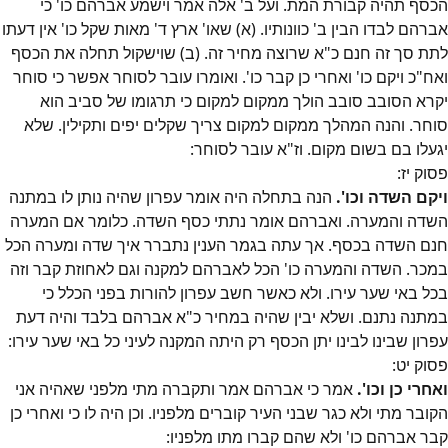
הכסף תהיה קבורת המת. ועל ב' אלה אמר וישמע אברהם כו' כי
אברהם לבדו הבין ב' כוונותיו. (א) שאו' ארץ ד' מאות שקל כו' אין דעתו
לתת סך זה חנם כ"א שרוצה מחיר זה. (ב) שוישקול תחלה את הכסף
ואח"כ ויקם כו' ואחרי כן קבר כו'. ואומרו עובר לסוחר אפשר כי סוחר
יקרא הסובב סובב הולך ממקום למקום כי תרגומו של סביב הוא
סוחר. והנה המהלך ממקום למקום צריך שקלים יפים ותקילין. שלא
יגעלו בם בשום מקום. וז"א עובר לסוחר:
פסוק
יז
:
ויקם השדה וכו'.
הנה בתחלה היה אומר עפרון שהיה נותן לו במתנה
השדה והמערה. ואברהם אומר נתתי כסף השדה. כלומר אם המערה
חנם השדה בכסף. אך עתה בגמר הענין נתברר איך שדה ומערה הכל
במכר. השדה והמערה כו' הכל לאברהם למקנה וגם לאחוזת קבר וזה
בכל באי שער עירו. ולא כאשר חשב עפרון להורות בפני הכלל כי
במתנה נתנם. ושלא יבין שהיה במחיר כ"א אברהם בלבד והיה דעת
עפרון שבינו לבינו יתן הכסף רק היתה המקנה לעיני כל באי שער עירו:
פסוק
יט
:
ואחרי כן וכו'.
אמר כי אברהם אמר ותקברה מתי מלפני שאהיה אני
הקובר מתי ולא כגר שבני העיר קוברים מלפניו. וכן היה לו כי ואחרי כן
קבר אברהם כו' ולא שהם קברו מתו מלפניו: