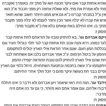
שהיא אחוזת קבר ואם עיקר הכונה הוא על מתך זה. באומרך ואקברה
מתי ולא אמרת את מתי. ולא שאלת אחוזה רק מפני הכבוד א"כ הוא
אין צ"ל במבחר קברינו כ"א גם איש ממנו היותר חשוב שהוא תואר
איש את קברו לא יכלה אשר הכין וחפר לעצמו לא יכלה ממך מקבור
מתך בו. וזהו החילם באת וצאתם בלא את כ"א מקבור מתך:
פסוק
ז
:
ויקם אברהם וגו'.
בא להחזיק טובה על הודאתם לתת אחוזת קבר
לגר כמוהו. וירא והנה עכוב תת אחוזת קבר לגר תלוי בגדולי העיר וגם
בכללות המון העם. שגם אחר הודאת אילי הארץ יכולים להתקומם
ההמון על ביטול הנימוס. ע"כ אמר אברהם בלבו אם אשתחוה לבני
חת שהם אילי הארץ להחזיק להם טובת ההודאה יקפידו ההמון
ויתקוממו ע"כ עשה בחכמה ובתנועת השתחויתו. היחל כלפי עם הארץ
וסיים בבני חת כעושה עיקר מהם כי הכל הולך אחרי החיתום:
פסוק
ח
:
וידבד וגו'.
הנה היה ראוי שיאמר ויען אברהם ולא וידבר כי אינו תחלת
דבורו אליהם. וגם אומר אתם הוא מיותר. כי גם עד כה אתם היה
מדבר:
פסוק
ח
:
אמנם
הנה כתבנו שבני חת נסתפקו בעיקר כוונת אברהם אם היתה