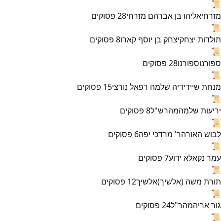
📜
מזרחי
אליהו בן אברהם מזרחי
28
פסוקים
📜
תולדות יצחק
יצחק בן יוסף קארו
8
פסוקים
📜
ספורנו
ספורנו
28
פסוקים
📜
מנחת שי
ידידיה שלמה רפאל נורצי
15
פסוקים
📜
יריעות שלמה
מהרש"ל
8
פסוקים
📜
לבוש האורה
ר' מרדכי יפה
6
פסוקים
📜
עמר נקא
לא ידוע
7
פסוקים
📜
תורת משה (אלשיך)
אלשיך
12
פסוקים
📜
גור אריה
מהר"ל
24
פסוקים
📜