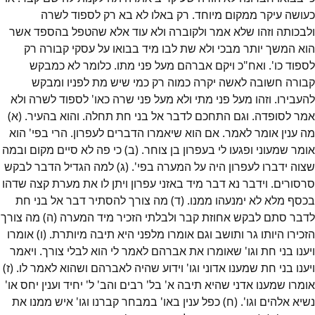
כעושה עיקר ממקום מיוחד. רק באלו לא בא רק לספוד לשרה
ולבכותה וזהו שלא אמר ולקוברה ולא עוד אלא שהטפל בהספד אשר
הוא המשך יותר מבכי ולא שת לבו מיד בבואו על עסקי קבורה רק
לספוד כו'. ואח"כ ויקם אברהם מעל פני מתו. כלומר לא כמבקש
קבורה חשובה לאשה יקרה כמוה רק כמי שיש מת לפניו ומבקש
להעבירו. וזהו מעל פני מתי ולא מעל פני שרה כאו' לספוד לשרה ולא
אמר לסופדה. וגם התחכם לדבר אל בני חת תחלה. והוא בהעיר. (א)
מה ענין אומר לאמר. אם הוא שיאמרו הדברים לעפרון. הרי בפי' הוא
אומר שמעוני ופגעו לי בעפרון בן צוחר. (ב) כי פה לא סיים מקום ובמה
שצוה ידברו לעפרון היה על המערה בפי'. (ג) למה הגדיל הדבר לבקש
סרסורים. וידבר נא דבר מיד באזני עפרון ויתן לו את מערת קצה שדהו
בכסף מלא לא ימנעהו ממנו. (ד) מה צורך להסתיר דבר אל בני חת
לדבר סתם לבקש אחוזת קבר ולבלתי הזכיר מיד המערה (ה) מה צורך
הזכירו היותו גר ותושב וגם אומרו מלפני היא תיבה מיותרת. (ו) אומרו
ויענו בני חת וגו' שאומרו את אברהם לאמר לי הוא לבלי צורך. ויאמר
ויענו בני חת שמענו אדוני וגו' וידוע שהיה לאברהם ושהוא לאמר לו. (ז)
אומרו שמענו אדני שהיא תיבה א' בל' רבים והב' ל' יחיד וענין יחס או'
נשיא אלהים וגו'. (ח) כפל ענין באו' במבחר קברנו וגו' איש ממנו את