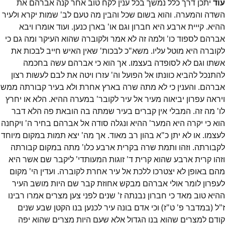
עוד
יתכן דרך כלל נמשך בכל ענין לקח טוב אחר קנה אברהם את
השדה והמערה. והוא בשום שכל והבין מה טעם לב' שמות יקרא ולעיר
ההיא. קייית ארבע היא חברון וגם או' בארן כנען. ועוד אומרו ויבא
אברהם לספוד כו' ולמה זה לא אמר ולקוברה שהוא העיקר ומה גם כי
לקוברה היא מוטל עליו. משא"כ לבכות' שאין האיש חייב לבכות את
אשתו וגם לא לסופדה בעצמו. אך הוא כי אברהם עשה בחכמה
להתנכל להביא כוונתו אל הפועל וה' עזרו ויטה את לבם לעשות רצון
אברהם. והענין כי לא מתה שרה בארץ אחרת ולא בעיר קבורתה ממש
ויראה עפרון יביאוה מעיר אל עיר לקובר' במערה ההיא. הלא או יחרץ
לו' מה זה. המבלי אין קברים בעיר שמתה בה הובאת פה הלא דבר
הוא כי יקרה היא המער' ההיא ונגלה סודה אל אברהם בחיר ה' ויקחנה
לעצמו. או לא יתן כ"א בהון רב מאוד. אך מה' יצא תמות במקום מיוחד
לקבורתה. וזהו ותמת שרה בקרית ארבע כלו' מתה במקום קבורתה
וזהו קרית ארבע שהוא קרית ד' זוגות המעותדי' ליקבר שם אשר היא
מהם באופן לא יצטרכו ללכת אל עיר אחרת לקוברה. ועדין הי' מקום
לעפרון לומר אולי אברהם מבקש אחוזת קבר שם היות מושב העיר
ההיא טוב מאד כי חברון נבנתה ז' שנים לפני צען מצרים אמרו רבינו
ז"ל (במדבר פ' ט"ז) וכי אדם בונה עיר לכנען בנו הקטן שבע שנים
קודם למצרים שהוא בנו הגדול אלא שעם היות מצרים שהוא יפה