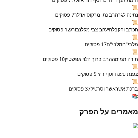
📜
נתינה לגר
הרב נתן מרקוס אדלר
7
פסוקים
📜
הכתב והקבלה
יעקב צבי מקלנבורג
12
פסוקים
📜
מלבי"ם
מלבי"ם
17
פסוקים
📜
תורה תמימה
הרב ברוך הלוי אפשטיין
10
פסוקים
📜
צפנת פענח
יוסף רוזין
5
פסוקים
📜
ברכת אשר
אשר וסרטיל
37
פסוקים
📚
מאמרים על הפרק