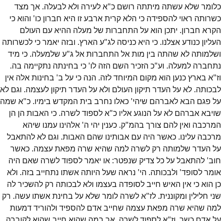
כלומר שלא עשתה מיתתה רושם כ"א לעירה ולא לבעלה. אך מצד
כשרותה ראוי להספידה כי הלא קרית ארבע זו היא חברון כו' והוא כי
הקרא חברון. יתכן הוא על התחברות של מעלה ההיא עם העולם
העליון כנודע אצלנו. כי היא כניסה לג"ע הארץ. ובזה יאמר כי לכשרותה
ושלמותה לא שהתה בין מות אל התחברות אל ג"ע שלמעלה. כי מיד
נתחברה למעלה. וע"כ הזכיר השם הזה לו' כי בחינתה נתקיימה בה.
וז"א בארץ כנען הוא מקום המיוחד לזה. הנה כי על ב' בחינות אלה אין
לבכותה. לא על העדר תיקון העולם ולא על העדר תיקון לעצמה. וגם לא
על פגם הבא לאברהם שיהי' כאלו נחרב בית המקדש בימיו. כ"א שמה
שויבא אברהם לא על הנוגע אליו כ"א לספוד לשרה. כי האבות הן הן
המרכבה ואין להם צורך בהמ"ק. כענין יהי ה' אלהינו עמנו שיהא
מרכבה עלינו. כאשר היה עם אבותינו שהם האבות. וגם לא להתאבל
על העדר שלמותה רק לשרה למה שהיא שרה מפאת עצמה. כאשר
חוב' להתאבל על כל צדיק שנפטר: או יאמר לספוד לשרה שאם היה
אומר לסופד' ולבכותה. הי' נראה שעל היותה אשתו נתחייב בזה. ולא
כן הוא כי אין האיש חייב לסופדה בעצמו ולא לבכותה רק להשכיר לה
שני חלילין ומקוננית. לז"א לשרה לומר שלא על בחינת אשתו עשה. רק
למה שהיא שרה מפאת עצמה שחייב אדם להספיד ולהוריד דמעות
על אדם כשר. וז"א לספוד לשרה. אך במה שהוא חייב שהוא לקוברה