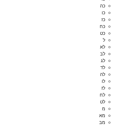
כה
כו
כז
כח
כט
ל
לא
לב
לג
לד
לה
לו
לז
לח
לט
מ
מא
מב