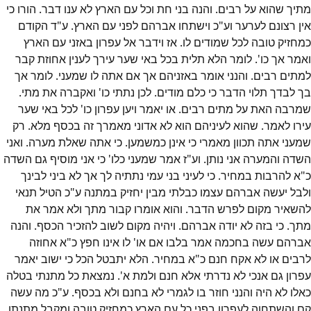
מתיך שהוא על רבים. והנה בני חת וכל עם הארץ לא ענו דבר. הורו כי
אין רצונם לערער וע"כ וישתחו אברהם לפני עם הארץ. ע"ד הקודם
כמחזיק טובה לכל שמודים לו. אז וידבר אל עפרון באזני עם הארץ
ואמר אך כו'. לומר הלא תלית בכל באי שער עירך לענין אחוזת קבר
למתים רבים. והנני אומר באזניהם אך אם אתה לו שמעני. לומר אך
בך לבדך תלוי הדבר כי כלם מודים. לכן נתתי כו' ואקברה את מתי.
שמרבה האת על מתים רבים. או יאמר ויען עפרון כו' לכל באי שער
עירו לאמר. שהוא לעיניהם הוא לא אדוני מאמרך זה בכסף מלא. רק
שמעני אתה תכוון מאמרי כי אינן כמשמען. כי אתה שאלת מערה. ואני
השדה והמערה אני נותן. וע"ז אמר שמעני כלו' כי אני מוסיף גם השדה
כ"א להרבות במחיר. כי לעיני בני עמי נתתיה לך אך לא ביני לבינך
ולבל יעשה אברהם עצמו כבלתי מבין יחזיק במתנה ע"כ הטיל תנאי
להשאיר מקום לפרש הדבר. והוא אומרו קבור מתך ולא אמר את
מתך. כי בזה לא יודה אברהם. ויהיה מקום לשוב להזכיר הכסף. והנה
אברהם עשה בחכמה אמר בלבו אם או' לו אינו חפץ כ"א אחוזה
לרבים או לא אקח חנם כ"א במחיר. הלא יתבטל הכל כי ישוב יאמר
עפרון גם אנכי לא נדרתי אלא חנם ולמת א'. נמצאת כל מתנתי בטלה
כאלו לא היה והנני חוזר בו לגמרי לא בחנם ולא בכסף. ע"כ מה עשה
קם והשתחוה לעפרון בפני כל עם הארץ כמחזיק טובה ומקבל מתנתו