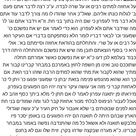
על אחוזה למתים רבים או על שרה לבדה. ע"כ רצה לדבר אתם פעם
ב' לגלות כונתו אליהם. שאל"כ אחר שהודו לו מה צורך לדבר עוד אתם
ולא דבר מיד לעפרון כי שם היה בתוך בני חת. וז"א וידבר אתם וגו' לו'
מה שוידבר אתם ולא לעפרון. הוא כדי לאמר אם יש את נפשכם כו'
שמעוני וכו' לבאר דבריו לומר הלא נסתפקתם בדברי אם העיקר הוא
על רבים או על שרי. והתחלתם בהודאת אחוזה וסיימתם בא'. אולי
היא כי בסוף הוצאתם תובן מה שיש את נפשכם וההתחלה היתה דרך
כבוד בעלמא לכן דעו כ"א יש את נפשכם כאשר אמרתם תחלה
שתוככם טוב ואינו מן השפה לחוץ באמרכם במבחר קברינו קבור את
מתיך שהוא לקבור את מתי שהוא למתים הרבה שזהו רבוי האת. אם
כך הוא שהוא מהנפש פנימה בזאת יבחן כי שמעוני ופגעו כו' ויתן לי כו'
לאחוזת קבר כי מזה אני עושה עיקר ורצה יהיו הם הפוגעים בעפרון.
מיראתו פן יתאנה עפרון לאמר לו אם תתן לי מלא ביתך כסף וזהב לא
אוכל לעבור הנימוס לבלתי מכור אחוזת קבר לגר ומה שמודים בני חת
הוא לפנים שבוטחים בי שלא אעבור על חיק העיר ע"כ עשה שגדולי
הארץ שבהם היתה לו תואנה הם יהיו הפוגעים בו באופן יסכר פיו
מלבקש תואנה ולא אשאל כל מה שהתנדבה נפשה באמור במבחר
קברינו. כ"א מערה שבקצה שדהו בקרן. זוית שלו וגם לא בחנם