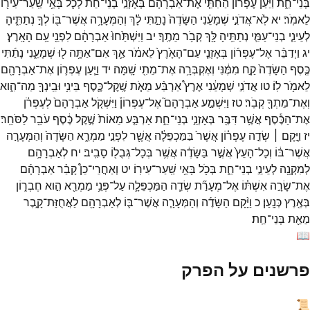
בְּנֵי־
חֵ֑ת
וַיַּעַן֩
עֶפְר֨וֹן
הַחִתִּ֤י
אֶת־
אַבְרָהָם֙
בְּאָזְנֵ֣י
בְנֵי־
חֵ֔ת
לְכֹ֛ל
בָּאֵ֥י
שַֽׁעַר־
עִיר֖וֹ
לֵאמֹֽר׃
יא
לֹֽא־
אֲדֹנִ֣י
שְׁמָעֵ֔נִי
הַשָּׂדֶה֙
נָתַ֣תִּי
לָ֔ךְ
וְהַמְּעָרָ֥ה
אֲשֶׁר־
בּ֖וֹ
לְךָ֣
נְתַתִּ֑יהָ
לְעֵינֵ֧י
בְנֵי־
עַמִּ֛י
נְתַתִּ֥יהָ
לָּ֖ךְ
קְבֹ֥ר
מֵתֶֽךָ׃
יב
וַיִּשְׁתַּ֙חוּ֙
אַבְרָהָ֔ם
לִפְנֵ֖י
עַ֥ם
הָאָֽרֶץ׃
יג
וַיְדַבֵּ֨ר
אֶל־
עֶפְר֜וֹן
בְּאָזְנֵ֤י
עַם־
הָאָ֙רֶץ֙
לֵאמֹ֔ר
אַ֛ךְ
אִם־
אַתָּ֥ה
ל֖וּ
שְׁמָעֵ֑נִי
נָתַ֜תִּי
כֶּ֤סֶף
הַשָּׂדֶה֙
קַ֣ח
מִמֶּ֔נִּי
וְאֶקְבְּרָ֥ה
אֶת־
מֵתִ֖י
שָֽׁמָּה׃
יד
וַיַּ֧עַן
עֶפְר֛וֹן
אֶת־
אַבְרָהָ֖ם
לֵאמֹ֥ר
לֽוֹ׃
טו
אֲדֹנִ֣י
שְׁמָעֵ֔נִי
אֶרֶץ֩
אַרְבַּ֨ע
מֵאֹ֧ת
שֶֽׁקֶל־
כֶּ֛סֶף
בֵּינִ֥י
וּבֵֽינְךָ֖
מַה־
הִ֑וא
וְאֶת־
מֵתְךָ֖
קְבֹֽר׃
טז
וַיִּשְׁמַ֣ע
אַבְרָהָם֮
אֶל־
עֶפְרוֹן֒
וַיִּשְׁקֹ֤ל
אַבְרָהָם֙
לְעֶפְרֹ֔ן
אֶת־
הַכֶּ֕סֶף
אֲשֶׁ֥ר
דִּבֶּ֖ר
בְּאָזְנֵ֣י
בְנֵי־
חֵ֑ת
אַרְבַּ֤ע
מֵאוֹת֙
שֶׁ֣קֶל
כֶּ֔סֶף
עֹבֵ֖ר
לַסֹּחֵֽר׃
יז
וַיָּ֣קָם ׀
שְׂדֵ֣ה
עֶפְר֗וֹן
אֲשֶׁר֙
בַּמַּכְפֵּלָ֔ה
אֲשֶׁ֖ר
לִפְנֵ֣י
מַמְרֵ֑א
הַשָּׂדֶה֙
וְהַמְּעָרָ֣ה
אֲשֶׁר־
בּ֔וֹ
וְכָל־
הָעֵץ֙
אֲשֶׁ֣ר
בַּשָּׂדֶ֔ה
אֲשֶׁ֥ר
בְּכָל־
גְּבֻל֖וֹ
סָבִֽיב׃
יח
לְאַבְרָהָ֥ם
לְמִקְנָ֖ה
לְעֵינֵ֣י
בְנֵי־
חֵ֑ת
בְּכֹ֖ל
בָּאֵ֥י
שַֽׁעַר־
עִירֽוֹ׃
יט
וְאַחֲרֵי־
כֵן֩
קָבַ֨ר
אַבְרָהָ֜ם
אֶת־
שָׂרָ֣ה
אִשְׁתּ֗וֹ
אֶל־
מְעָרַ֞ת
שְׂדֵ֧ה
הַמַּכְפֵּלָ֛ה
עַל־
פְּנֵ֥י
מַמְרֵ֖א
הִ֣וא
חֶבְר֑וֹן
בְּאֶ֖רֶץ
כְּנָֽעַן׃
כ
וַיָּ֨קָם
הַשָּׂדֶ֜ה
וְהַמְּעָרָ֧ה
אֲשֶׁר־
בּ֛וֹ
לְאַבְרָהָ֖ם
לַאֲחֻזַּת־
קָ֑בֶר
מֵאֵ֖ת
בְּנֵי־
חֵֽת׃
📖
פרשנים על הפרק
📜