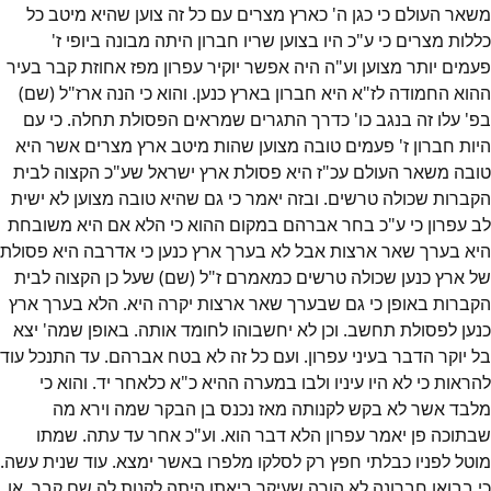
משאר העולם כי כגן ה' כארץ מצרים עם כל זה צוען שהיא מיטב כל
כללות מצרים כי ע"כ היו בצוען שריו חברון היתה מבונה ביופי ז'
פעמים יותר מצוען וע"ה היה אפשר יוקיר עפרון מפז אחוזת קבר בעיר
ההוא החמודה לז"א היא חברון בארץ כנען. והוא כי הנה ארז"ל (שם)
בפ' עלו זה בנגב כו' כדרך התגרים שמראים הפסולת תחלה. כי עם
היות חברון ז' פעמים טובה מצוען שהות מיטב ארץ מצרים אשר היא
טובה משאר העולם עכ"ז היא פסולת ארץ ישראל שע"כ הקצוה לבית
הקברות שכולה טרשים. ובזה יאמר כי גם שהיא טובה מצוען לא ישית
לב עפרון כי ע"כ בחר אברהם במקום ההוא כי הלא אם היא משובחת
היא בערך שאר ארצות אבל לא בערך ארץ כנען כי אדרבה היא פסולת
של ארץ כנען שכולה טרשים כמאמרם ז"ל (שם) שעל כן הקצוה לבית
הקברות באופן כי גם שבערך שאר ארצות יקרה היא. הלא בערך ארץ
כנען לפסולת תחשב. וכן לא יחשבוהו לחומד אותה. באופן שמה' יצא
בל יוקר הדבר בעיני עפרון. ועם כל זה לא בטח אברהם. עד התנכל עוד
להראות כי לא היו עיניו ולבו במערה ההיא כ"א כלאחר יד. והוא כי
מלבד אשר לא בקש לקנותה מאז נכנס בן הבקר שמה וירא מה
שבתוכה פן יאמר עפרון הלא דבר הוא. וע"כ אחר עד עתה. שמתו
מוטל לפניו כבלתי חפץ רק לסלקו מלפרו באשר ימצא. עוד שנית עשה.
כי בבואו חברונה לא הורה שעיקר ביאתו היתה לקנות לה שם קבר. או