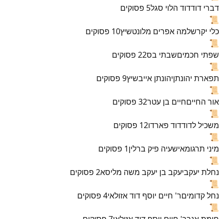
דברי דוד
דוד הלוי סגל
5
פסוקים
📜
כלי יקר
שלמה אפרים מלונטשיץ
10
פסוקים
📜
שפתי חכמים
שבתי בס
22
פסוקים
📜
תפארת יהונתן
יהונתן אייבשיץ
9
פסוקים
📜
אור החיים
חיים בן עטר
32
פסוקים
📜
משכיל לדוד
דוד פארדו
12
פסוקים
📜
מיני תרגומא
ישעיה פיק ברלין
1
פסוקים
📜
נחלת יעקב
יעקב בן יעקב משה מליסא
2
פסוקים
📜
נחל קדומים
ר' חיים יוסף דוד אזולאי
4
פסוקים
📜
חומת אנך
ר' חיים יוסף דוד אזולאי
7
פסוקים