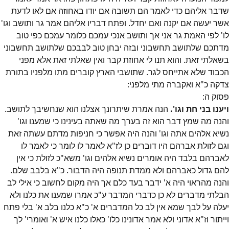
שדבר אליהם כדי לאמר הם תשובה אם יודו באחוזה אם לאו לדעת
אשר יעשה אם יקנה ואם יחדל. ופתח דבריו אליהם אמר גר ותושב וגו'
לו' לפי האמת גר אני אך ותושב אנכי עמכם כלומר עמכם כפי טוב
מדתכם שלתושב תחשבוני ובזה יבחן טוב לבבכם שלתושב תחשבוני
בשאלתי זאת. והוא תנו לי אחוזת קבר ואין שאלתי זאת אלא מפני
הכבוד שלא אתייחס לגר. שתושבי הארץ קוברים מתו מלפניו בתורת
צדקה כ"א ואקברה מתי מלפני:
פסוק
ה
:
ויענו בני חת וגו'.
הנה אמרת שיתרונך אצלנו הוא שנחשיבך לתושב.
והנה מה שמץ דבר הוא זה בערך מה שאתה בעינינו כי שמענו וגו'
נשיא אלהים אתה וגו' והנה היה אפשר כי חניפות מדתם עשתה זאת
וגם לזולת אברהם היו דוברים כן לז"א לאמר לו לומר כי לאמר לו
לאברהם בלבד היה אומרים נשיא אלהים וגו' משא"כ לזולת כי אין
להם גדול כאברהם ולא ממדת תנופה היה הדבור. כ"א בלבב שלם.
והנה מהראוי היה א' ידבר בעד כלם אך היה מקום לחשוב כי אילי לב
הבלתי מדברים לא כן כדברי המדבר ע"כ אמרו שמענו את כלנו ולא
יעלה על לבך שמא אין לב כל המדברים א' כ"א כלנו בלב א' בלי פתח
וייתור וז"א אדוני ולא אמר אדונינו כלו' כאלו כלנו איש א' ואומרי' לך