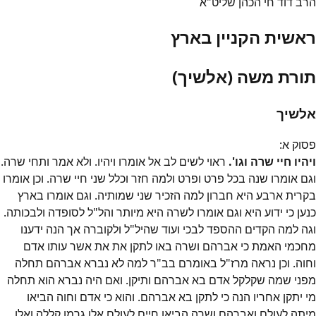
הרב דוד חי הכהן שליט"א
ראשית הקניין בארץ
תורת משה (אלשיך)
אלשיך
פסוק
א
:
ויהיו חיי שרה וגו'.
ראוי לשים לב אל אומרו ויהיו. ולא אמר ותחי שרה.
וגם אומרו שנה בכל פרט ופרט ולמה חזר וכלל שני חיי שרה. וכן אומרו
בקרית ארבע היא חברון למה הזכיר שני שמותיה. וגם אומרו בארץ
כנען כי ידוע היא וגם אומרו לשרה היא מיותר והל"ל לסופדה ולבכותה.
וגה למה הקדים ההספד לבכי ועוד שהיל"ל ולקוברה אך הנה ידענו
מחכמי האמת כי אברהם ושרה באו לתקן את את אשר עותו אדם
וחוה. וכן נראה מרז"ל באומרם בב"ר למה לא נברא אברהם תחלה
מפני שמה שקלקל אדם בא אברהם ותיקן. ואם היה נברא הוא תחלה
מי יתקן אחריו הנה כי לתקן בא אברהם. והוא כי אדם וחוה הביאו
מיתה לעולם ואברהם ושרה הביאו חיים לעולם אלו גרמו קללה ואלו