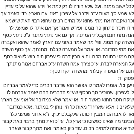
לבל ישוב ממנה. ועל שלא הודה לו רק למת א' וידע שהוא על כי עדיין
לא שמע סך מעות ע"כ וידבר אל עפרון באזני עם הארץ. כדי לאמר אך
וכו' ואקברה את מתי שהוא על מתים רבים שהוא רבוי האת שישמעו
ויודו ויוסר פתחון פה ממנו. ופירש ואמר אך אם אתה לו שמעני. לו'
הנה נתת חנם וקבלתי המתנה. אך גם אני נתתי מתנה ג"כ נתתי כסף
השדה קח ממני. ופי' מה שאמר באזני עם הארץ לאמר שהוא ואקברה
את מתי כמדובר. או יאמר על המערה קבלתי מתנתך. אך כסף השדה
קח ממני בתורת מקח. והוא הבין דרכו כי עפרון היה בוש לשאול כסף
על המערה לבדה. ע"כ צירף עמה השדה ע"כ אברהם אמר מתנתך
חנם על המערה קבלתי ומהשדה תקח כסף:
פסוק
יד
:
ויען כו'.
אומרו לאמר לו אפשר הוא שדבר דברים כדי לאמר אברהם
לו לעפרון. שהזכיר סך הכסף שע"פ הדברים ההם יאמר אברהם לו
שיקח הסך ההוא כאשר היה. או יאמר שלא כמדובר אל אזני עם הארץ
שלא יבינו אלא שארץ ד' מאות כו' הי' נותן לי במתנה. אלא כמדובר
ואו' לו אברהם המבין הכוונה שלקבלם יכוין. וז"א אדוני שמעני כלו'
הבינני מה שאינו כפשוטו כי ארץ כו'. ועי"כ ואת מתך ברבוי באת קבור
שהיא אחוזה למתים רבים. עוד כיון באומרו ואת מתך קבור שאחר