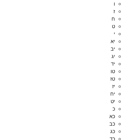
ו
ז
ח
ט
י
יא
יב
יג
יד
טו
טז
יז
יח
יט
כ
כא
כב
כג
כד