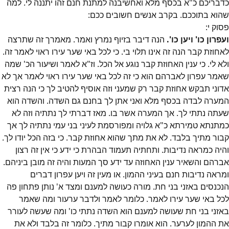
כדבריכם כ"א בכסף מלא ואחשיבנה למתנת חנם זהו יתננה לי. למה
שהוא בתוככם. בקרב אנשים חשובים ככם:
פסוק
י
:
ועפרון כו' ויען כו'.
הנה דיבר בזיוף נמרץ ואמר. מאמרך זה שתרצה
לאחוזת קבר הנה זה אינו תלוי בי. כי לכל באי שער עירו ראוי לאמר זה.
ולא לי. כי ענין האחוזת קבר נוגע אל הכל. וז"א לאמר ושיעור הכ' שמה
שאמר עפרון לאברהם הוא כי זה לכל באי שער עירו ראוי לאמר אך לא
אדוני תבקש אחוזת קבר רק שמעני וזה אוסיף להטיב לך כי הנה רצית
המערה לבדה בכסף מלא ואני אתן לך בחנם גם השדה. והשדה הוא
שעתה נתתי לך. אך המערה אשר בו. מאז דברתי לך נתתיה וזה לא
כמתנתא טמירתא כ"א גלויה ומפורסמת לעיני בני עמי נתתיה לך אך
קבור מתיך בלבד. לא את מתך שהוא אחוזת קבר. כי בזה הכל יודו לך.
והיה כמראה נדיבות. ותחתיה תעמוד הבהרת כי ידע כי אין זה רצון
אברהם והשאיר ענין האחוזה עד ידע סך המעות והיה זה מובן ביניהם.
ומראה נדיבות חנם בעיני ההמון. או מעין זה ויען עפרון דברים
הנכנסים באזני בני חת. מורה כעושה למענם ומצד א' נותן פתחון פה
לכל באי שער עירו לאמר. כלומר לאמר ולדבר ערעור ומה שאמר
באזני בני חת שעושה למענם הוא השדה נתתי כו' ומה שעשה לעורר
את ההמון לערער. הוא אומרו קבור מתיך. כלומר זה בלבד ולא את