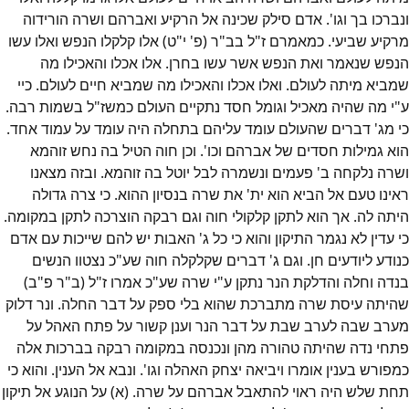
ונברכו בך וגו'. אדם סילק שכינה אל הרקיע ואברהם ושרה הורידוה
מרקיע שביעי. כמאמרם ז"ל בב"ר (פ' י"ט) אלו קלקלו הנפש ואלו עשו
הנפש שנאמר ואת הנפש אשר עשו בחרן. אלו אכלו והאכילו מה
שמביא מיתה לעולם. ואלו אכלו והאכילו מה שמביא חיים לעולם. כיי
ע"י מה שהיה מאכיל וגומל חסד נתקיים העולם כמשז"ל בשמות רבה.
כי מג' דברים שהעולם עומד עליהם בתחלה היה עומד על עמוד אחד.
הוא גמילות חסדים של אברהם וכו'. וכן חוה הטיל בה נחש זוהמא
ושרה נלקחה ב' פעמים ונשמרה לבל יוטל בה זוהמא. ובזה מצאנו
ראינו טעם אל הביא הוא ית' את שרה בנסיון ההוא. כי צרה גדולה
היתה לה. אך הוא לתקן קלקולי חוה וגם רבקה הוצרכה לתקן במקומה.
כי עדין לא נגמר התיקון והוא כי כל ג' האבות יש להם שייכות עם אדם
כנודע ליודעים חן. וגם ג' דברים שקלקלה חוה שע"כ נצטוו הנשים
בנדה וחלה והדלקת הנר נתקן ע"י שרה שע"כ אמרו ז"ל (ב"ר פ"ב)
שהיתה עיסת שרה מתברכת שהוא בלי ספק על דבר החלה. ונר דלוק
מערב שבה לערב שבת על דבר הנר וענן קשור על פתח האהל על
פתחי נדה שהיתה טהורה מהן ונכנסה במקומה רבקה בברכות אלה
כמפורש בענין אומרו ויביאה יצחק האהלה וגו'. ונבא אל הענין. והוא כי
תחת שלש היה ראוי להתאבל אברהם על שרה. (א) על הנוגע אל תיקון