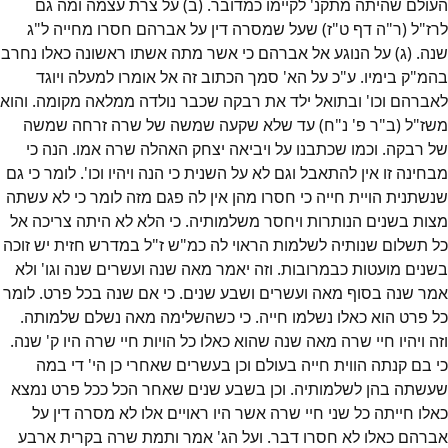
העולם שהיתה מתקנ' לקיימו כמדובר. (ב) על צרת עצמה ומה גם
לרז"ל (ר"ה דף ט"ז) שעל שמסרה דין על אברהם חסרו מחייה ל"ג
שנה. (ג) על הנוגע אל אברהם כי אשר מתה אשתו ראשונה כאלו נחרב
בהמ"ק בימיו. ע"כ על הא' סמך הכתוב זה אל אומרו למעלה ויוגד
לאברהם וכו' ובתואל ילד את רבקה שכבר נולדה ממלאה מקומה. והוא
משז"ל (ב"ר פ' נ"ח) עד שלא שקעה שמשה של שרה זרחה שמשה
של רבקה. וכמו שכתבנו על ויביאה יצחק האהלה שרה אמו. הנה כי
מבחינה זו אין להתאבל וגם לא על השנית כי הנה ויהיו וכו'. לומר כי גם
שנשתנית הויית חייה כי חסרו מהן אין לה פגם מזה לומר כי לא עשתה
מצות בשנים הנותרות ויחסר משלמותיה. כי הלא לא היתה צריכה אל
כל תשלום שנותיה לשלמות הראוי לה כמ"ש ז"ל במדרש חזית יש זוכה
בשנים מועטות כבמרובות. וזה יאמר מאה שנה ועשרים שנה וגו' ולא
אמר שנה בסוף מאה ועשרים ושבע שנים. כי אם שנה בכל פרט. לומר
כל פרט הוא כאלו נשלמו חייה. כי כשהשלימה מאה נשלם שלמותה.
וזה ויהיו חיי שרה מאה שנה שהוא כאלו כל הויות חיי שרה היו ק' שנה.
כי בם קנתה הווית חייה בעולם וכן בעשרים שאחרי כן הי' די במה
שעשתה בהן לשלמותיה. וכן בשבע שנים שאחר הכל ככל פרט נמצא
כאלו חייתה כל שני חיי שרה אשר היו ראויים אלו לא מסרה דין על
אברהם כאלו לא חסרו דבר. ועל הג' אמר ותמת שרה בקרית ארבע