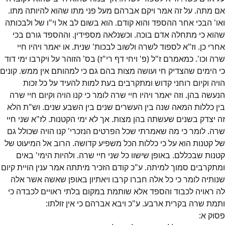
אם מתה. על זה אמר ויקם אברהם מעל פני מתו שהוא להיותה מתו.
ואו' הבכי אחר ההספד והוא קודם. הוא בשום לב אל וי"ו של ולבכותה
שהוא כי מתחלה אדם בוכה. וכשנלאה מספידין. וההספד גורם בכי
אחרי כן. וז"א לספוד לשרה ולשוב לבכות' שנית. או יאמר ויהיו חיי
שרה וכו'. כמאמרם ז"ל (פ' ויחי דף רי"ז) בס' הזוהר על ויקרבו ימי דוד
כי הימים שהצדיק חי ועושה מצות בהם גם כי למהותם אין ממש. קונים
הויה וקיום רוחני קדוש ומתקרבים בעת למות להעיד על כל זכות
הנעשה בהן. וזה יאמר ויהיו חיי שרה לומר כי קנו הויה וקיום חיי שרה
בין כללות המאה שנה בין העשרים שנים בין השבע שנים. וש"ת הלא
זה יצדק בשנים שעשתה בהן מצות. אך לא ימי הקטנות. לז"א שני חיי
שרה. לומר כי מה שאמרתי שכל הפרטים הנזכרי' קנו הויה שכולל גם
של קטנות הוא על כי כללות הכל משפיע קדושה. הרוב אל המיעוט של
קטנות שבכללם. באופן שישוו כל שני חיי שרה. ולהיות הימי' באים
ומתקרבים סמוך למיתה. ע"כ קודם הזכיר מיתתה אמר ענין הויית קיום
שנותיה לומר כי כל אלה חברו קרבו ויאתיון באופן שאשה אשר אלה
לה ראויה לכבוד והספד אלא שותמת במקום בלתי ראויים לכבדה כי
ותמת שרה בקרית ארבע. ע"כ ויבא אברהם כי אין זולתו:
פסוק
א
: