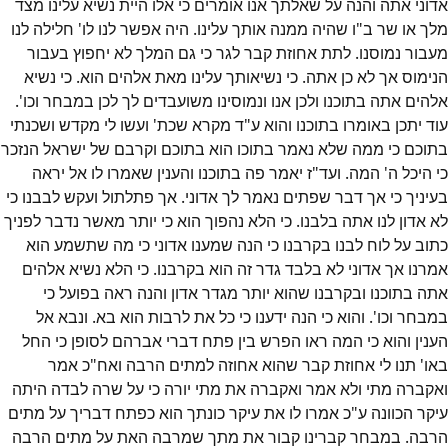
אדוני אתה והנה על שאלתך אנו אומרים כי אלו היית נשיא עלינו מצד
מלך או שר ב"ו שהיה ממנה אותך עלינו. היה אפשר לנו לו' חלילה לנו
מעבור נמוסנו. לתת אחוזת קבר לגר כי גם המלך לא יחפוץ בעבור
הנימוס אך לא כן אתה. כי נשיאותך עלינו מאת אלהים הוא. כי נשיא
אלהים אתה בתוכנו ולכן אנו ונמוסינו משועבדים לך לכן במבחר וכו'.
עוד יתכן באומרו בתוכנו והוא ע"ד מקרא שכת' ועשו לי מקדש ושכנתי
בתוכם כי ממה שלא נאמר בתוכו הוא בתוכם וקרבם של ישראל הנזכר
כי היכל ה' המה. ועד"ז יאמר פה בתוכנו והענין שאמרו לו אל יראה
בעיניך כי אך דבר שפתים נאמר לך אדוני. אך פתלתול ועקש לבבנו כי
לא אדון לנו אתה בלבנו. כי הלא נהפוך הוא כי יותר מאשר נדבר לפניך
כתוב על לוח לבנו בקרבנו כי הנה שמענו אדוני כי מה שתשמע הוא
אמרנו אך אדוני לא בלבד גדר זה הוא בקרבנו. כי הלא נשיא אלהים
אתה בתוכנו ובקרבנו שהוא יותר מגדר אדון והנה ראה בפועל כי
במבחר וכו'. והוא כי הנה ידענו כי כל את לרבות הוא בא. ונבא אל
הענין והוא כי המה ראו הפרש בין פתח דברי אברהם לסופן כי החל
באו' תנו לי אחוזת קבר שהוא אחוזה למתים הרבה ואח"כ אמר
ואקברה מתי ולא אמר ואקברה את מתי יורה כי על שרה לבדה היתה
עיקר הכוונה ע"כ אמרו לו את עיקר כונתך הוא כפתח דבריך על מתים
הרבה. במבחר קברינו קבור את מתך שמרבה האת על מתים הרבה