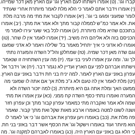
קברו וגו'. (ט) אומרו וישתחו לעם הארץ וגו' עם הארץ מאן דכר שמייהו.
(י) אומרו וידבר אתם לאמר כי הלא מלת לאמר מיותרת אחרי שעתיד
לומר שמעוני ופגעו בי וגו'. (יא) אומרו לקבור את מתי מה מרבה מלת
את. ולא אמר כמ"ש לממלה קבור מתך ולא אמר את מתך. (יב) אומרו
בתוככם שהיא מלה מיותרת. (יג) אומרו לכל באי שער עירו לאמר מי
הכניסם בזה ולא אליהם היה משיב. (יד) אומרו לאמר אין לו שחר. (טו)
אומרו לא אדוני כי איך יתחיל מאמר בל' שלילה ויאמר לא אדני שמענו
וגם שדה מאן דכר שמיה. (טז) שמחלקן והל"ל השדה והמערה נתתי
לך וגו'. ומה ענין אומרו לעיני בני עמי. (יז) מה ענין השתחויה זו שנאמר
וישתחו אברהם לפני עם הארץ ועדיין לא נגמר דבר. (יח) או' וידבר אל
עפרון באזני עם הארץ לאמר. למה יניח בני חת וידבר באזני עם הארץ.
(יט) מלת לאמר אין לה טעם ולא ג"כ מלת אך אם אתה לו שמעני מה
ממעט האך ומלת אתה גם היא מיותרת. (כ) למה יזכור השדה ולא
המערה ואומרו נתתי כסף השדה קח ממני. (כא) ענין אומרו את מתי
שמה ולא אמר ואקברה מתי כמאמר עפרון קבור מתך וכן עפרון חזר
ושנה לשונו למטה באומרו ארבע מאות שקל ואת מתך קבור. שאמר
פה מלת את. (כב) באומרו ויען עפרון את אברהם וגו' כי או' לאמר לו
הוא מיותר ועוד באומרו וישקול וגו' את הכסף אשר דבר באזני בני חת.
כי הלא גם באזני עם הארץ היה. (כג) באומרו לאברהם למקנה וגו'. מה