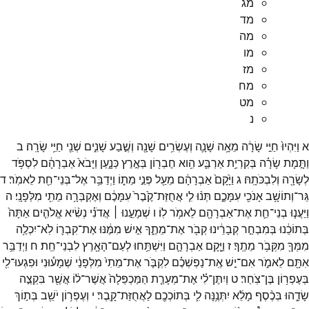
מג
מד
מה
מו
מז
מח
מט
נ
א
וַיִּהְיוּ֙
חַיֵּ֣י
שָׂרָ֔ה
מֵאָ֥ה
שָׁנָ֛ה
וְעֶשְׂרִ֥ים
שָׁנָ֖ה
וְשֶׁ֣בַע
שָׁנִ֑ים
שְׁנֵ֖י
חַיֵּ֥י
שָׂרָֽה׃
ב
וַתָּ֣מָת
שָׂרָ֗ה
בְּקִרְיַ֥ת
אַרְבַּ֛ע
הִ֥וא
חֶבְר֖וֹן
בְּאֶ֣רֶץ
כְּנָ֑עַן
וַיָּבֹא֙
אַבְרָהָ֔ם
לִסְפֹּ֥ד
לְשָׂרָ֖ה
וְלִבְכֹּתָֽהּ׃
ג
וַיָּ֙קָם֙
אַבְרָהָ֔ם
מֵעַ֖ל
פְּנֵ֣י
מֵת֑וֹ
וַיְדַבֵּ֥ר
אֶל־
בְּנֵי־
חֵ֖ת
לֵאמֹֽר׃
ד
גֵּר־
וְתוֹשָׁ֥ב
אָנֹכִ֖י
עִמָּכֶ֑ם
תְּנ֨וּ
לִ֤י
אֲחֻזַּת־
קֶ֙בֶר֙
עִמָּכֶ֔ם
וְאֶקְבְּרָ֥ה
מֵתִ֖י
מִלְּפָנָֽי׃
ה
וַיַּעֲנ֧וּ
בְנֵי־
חֵ֛ת
אֶת־
אַבְרָהָ֖ם
לֵאמֹ֥ר
לֽוֹ׃
ו
שְׁמָעֵ֣נוּ ׀
אֲדֹנִ֗י
נְשִׂ֨יא
אֱלֹהִ֤ים
אַתָּה֙
בְּתוֹכֵ֔נוּ
בְּמִבְחַ֣ר
קְבָרֵ֔ינוּ
קְבֹ֖ר
אֶת־
מֵתֶ֑ךָ
אִ֣ישׁ
מִמֶּ֔נּוּ
אֶת־
קִבְר֛וֹ
לֹֽא־
יִכְלֶ֥ה
מִמְּךָ֖
מִקְּבֹ֥ר
מֵתֶֽךָ׃
ז
וַיָּ֧קָם
אַבְרָהָ֛ם
וַיִּשְׁתַּ֥חוּ
לְעַם־
הָאָ֖רֶץ
לִבְנֵי־
חֵֽת׃
ח
וַיְדַבֵּ֥ר
אִתָּ֖ם
לֵאמֹ֑ר
אִם־
יֵ֣שׁ
אֶֽת־
נַפְשְׁכֶ֗ם
לִקְבֹּ֤ר
אֶת־
מֵתִי֙
מִלְּפָנַ֔י
שְׁמָע֕וּנִי
וּפִגְעוּ־
לִ֖י
בְּעֶפְר֥וֹן
בֶּן־
צֹֽחַר׃
ט
וְיִתֶּן־
לִ֗י
אֶת־
מְעָרַ֤ת
הַמַּכְפֵּלָה֙
אֲשֶׁר־
ל֔וֹ
אֲשֶׁ֖ר
בִּקְצֵ֣ה
שָׂדֵ֑הוּ
בְּכֶ֨סֶף
מָלֵ֜א
יִתְּנֶ֥נָּה
לִ֛י
בְּתוֹכְכֶ֖ם
לַאֲחֻזַּת־
קָֽבֶר׃
י
וְעֶפְר֥וֹן
יֹשֵׁ֖ב
בְּת֣וֹךְ