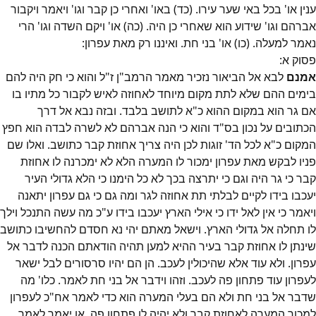
ענין או' בכל באי שער עירו. (כד) באו' ואחרי כן קבר וגו' ויאמר ויקבור
אברהם וגו' שידוע הוא שאחרי כן היה. (כה) או' ויקם השדה וגו' הרי
נאמר למעלה. (כו) או' בני חת. ואיננו רק מאת עפרון:
פסוק
א
:
אמנם
לבא אל הביאור נזכיר מאמר הרמב"ן ז"ל והוא כי חק היה להם
בימים ההם שלא לתת מקום מיוחד לאחוזה לאיש לקבור כל מתיו בו
אם גר הוא במקום ההוא כ"א לתושב בלבד. ובזה נבא אל דרך
הכתובים על נכון בס"ד והוא כי הנה אברהם לא לשרה לבדה הוא חפץ
המקום כ"א לכל הד' זוגות לכן היה צריך אחוזת קבר כתושב. ואלו שם
פניו לבקש מאת עפרון ימכור לו המערה הלא לא ימכרנה לו אחוזת
קבר כי גר היה וגם כי יתרצה בכך לא כל הימנו כי הלא גדולי העיר
יעכבו בידו לקיים לבלתי תת אחוזה לגר ומה גם כי גם עפרון יתאנה
ויאמר כי אין לאל ידו כי אילי הארץ יעכבו בידו ע"כ מה עשה התנכל וילך
לו תחלה אל גדולי הארץ. וישאל מאתם יהי נא חסדם להחשיבו כתושב
שינתן לו אחוזת קבר בעיר ההיא למען תהיה הודאתם הכנה לדבר אל
עפרון. ולא עוד אלא שהיכולין לעכב. הן הם יהיו סרסורים לבל ישאר
לעפרון עוד פתחון פה לעכב. וזהו וידבר אל בני חת לאמר. כלו' מה
שדבר אל בני חת ולא הם בעלי המערה הוא כדי לאמר אח"כ לעפרון
למכור המערה לאחוזת קבר ולא יהיה לו פתחון פה. או יאמר לאמר