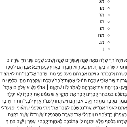
מג
מד
מה
מו
מז
מח
מט
נ
א
וַיִּהְיוּ֙
חַיֵּ֣י
שָׂרָ֔ה
מֵאָ֥ה
שָׁנָ֛ה
וְעֶשְׂרִ֥ים
שָׁנָ֖ה
וְשֶׁ֣בַע
שָׁנִ֑ים
שְׁנֵ֖י
חַיֵּ֥י
שָׂרָֽה׃
ב
וַתָּ֣מָת
שָׂרָ֗ה
בְּקִרְיַ֥ת
אַרְבַּ֛ע
הִ֥וא
חֶבְר֖וֹן
בְּאֶ֣רֶץ
כְּנָ֑עַן
וַיָּבֹא֙
אַבְרָהָ֔ם
לִסְפֹּ֥ד
לְשָׂרָ֖ה
וְלִבְכֹּתָֽהּ׃
ג
וַיָּ֙קָם֙
אַבְרָהָ֔ם
מֵעַ֖ל
פְּנֵ֣י
מֵת֑וֹ
וַיְדַבֵּ֥ר
אֶל־
בְּנֵי־
חֵ֖ת
לֵאמֹֽר׃
ד
גֵּר־
וְתוֹשָׁ֥ב
אָנֹכִ֖י
עִמָּכֶ֑ם
תְּנ֨וּ
לִ֤י
אֲחֻזַּת־
קֶ֙בֶר֙
עִמָּכֶ֔ם
וְאֶקְבְּרָ֥ה
מֵתִ֖י
מִלְּפָנָֽי׃
ה
וַיַּעֲנ֧וּ
בְנֵי־
חֵ֛ת
אֶת־
אַבְרָהָ֖ם
לֵאמֹ֥ר
לֽוֹ׃
ו
שְׁמָעֵ֣נוּ ׀
אֲדֹנִ֗י
נְשִׂ֨יא
אֱלֹהִ֤ים
אַתָּה֙
בְּתוֹכֵ֔נוּ
בְּמִבְחַ֣ר
קְבָרֵ֔ינוּ
קְבֹ֖ר
אֶת־
מֵתֶ֑ךָ
אִ֣ישׁ
מִמֶּ֔נּוּ
אֶת־
קִבְר֛וֹ
לֹֽא־
יִכְלֶ֥ה
מִמְּךָ֖
מִקְּבֹ֥ר
מֵתֶֽךָ׃
ז
וַיָּ֧קָם
אַבְרָהָ֛ם
וַיִּשְׁתַּ֥חוּ
לְעַם־
הָאָ֖רֶץ
לִבְנֵי־
חֵֽת׃
ח
וַיְדַבֵּ֥ר
אִתָּ֖ם
לֵאמֹ֑ר
אִם־
יֵ֣שׁ
אֶֽת־
נַפְשְׁכֶ֗ם
לִקְבֹּ֤ר
אֶת־
מֵתִי֙
מִלְּפָנַ֔י
שְׁמָע֕וּנִי
וּפִגְעוּ־
לִ֖י
בְּעֶפְר֥וֹן
בֶּן־
צֹֽחַר׃
ט
וְיִתֶּן־
לִ֗י
אֶת־
מְעָרַ֤ת
הַמַּכְפֵּלָה֙
אֲשֶׁר־
ל֔וֹ
אֲשֶׁ֖ר
בִּקְצֵ֣ה
שָׂדֵ֑הוּ
בְּכֶ֨סֶף
מָלֵ֜א
יִתְּנֶ֥נָּה
לִ֛י
בְּתוֹכְכֶ֖ם
לַאֲחֻזַּת־
קָֽבֶר׃
י
וְעֶפְר֥וֹן
יֹשֵׁ֖ב
בְּת֣וֹךְ