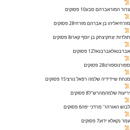
📜
צרור המור
אברהם סבע
10
פסוקים
📜
מזרחי
אליהו בן אברהם מזרחי
28
פסוקים
📜
תולדות יצחק
יצחק בן יוסף קארו
8
פסוקים
📜
אברבנאל
אברבנאל
12
פסוקים
📜
ספורנו
ספורנו
28
פסוקים
📜
מנחת שי
ידידיה שלמה רפאל נורצי
15
פסוקים
📜
יריעות שלמה
מהרש"ל
8
פסוקים
📜
לבוש האורה
ר' מרדכי יפה
6
פסוקים
📜
עמר נקא
לא ידוע
7
פסוקים
📜