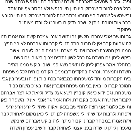
ופרט ג"כ בישמעאל דאברהם ושרה שמדבר בחיי הנפש נכתב שנה
בכל פרט להורות שבכולן היו חיין חיי הנפש ולא נחסר אף יום אחד
ובישמעאל שחשב חיי הטבע נכתב שנה להורות שבכולן היו חיי הטבע
בבריאות וטובה וניתן לו שכר צדיקים בעוה"ז לטורדו מעוה"ב:
פסוק
ד
:
גר ותושב אנכי עמכם. הלשון גר ותושב אנכי עמכם קשה וגם אמרו תנו
לנו אחוזת קבר אין לו הבנה הו"ל תנו לי קבר ותו אברהם לא הי' חפץ
ממנו רק המערה כאמרו ויתן לי מערת וגו' ומה הי' לו לעפרון אשר
ביקש ליתן גם השדה גם כפל לשון נתתיה צריך ביאור. גם קשה
בתחלה אמר עפרון ליתן לו והאיך נשא פניו שוב וביקש ממנו מתיר
השדה והמערה. ונראה בהקדים דבזמנים הקודמים היה לכל משפחה
בית הקברות מיוחד למשפחתו כמבואר בכתובות (פ"ה) ובעירובין גבי
המוכר קברו כו' באין בני המשפחה וקוברין אותו בע"כ משום כבוד
משפחה. וגם ידוע כי אין קוברין רשע אצל צדיק ולזאת לא רצה אברהם
לקבור את שרה אצלם בקבורה. ולזה אמר גר אנכי ואין לי משפחה כאן
ותושב כלומר אני רוצה להתיישב בכאן ואקוה שיהי' לי זרע וזרע זרעי
ולפרות ולרבות עד שיהי' לי משפחה לכן תנו לי כאן מקום לאחוזת קבר
ולזה אמרו במבחר קברינו קבור מתך ולזה ביקש אברהם שיבקשו
מעפרון ליתן לו שדה בפני עצמו לאחוזת קבר והשיב עפרון השדה