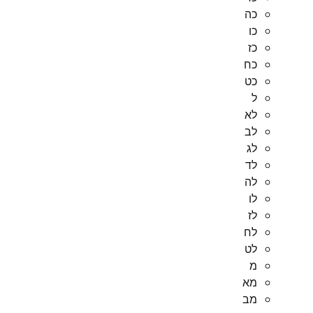
כה
כו
כז
כח
כט
ל
לא
לב
לג
לד
לה
לו
לז
לח
לט
מ
מא
מב