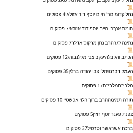
📜
נחל קדומים
ר' חיים יוסף דוד אזולאי
4
פסוקים
📜
חומת אנך
ר' חיים יוסף דוד אזולאי
7
פסוקים
📜
נתינה לגר
הרב נתן מרקוס אדלר
7
פסוקים
📜
הכתב והקבלה
יעקב צבי מקלנבורג
12
פסוקים
📜
העמק דבר
נפתלי צבי יהודה ברלין
35
פסוקים
📜
מלבי"ם
מלבי"ם
17
פסוקים
📜
תורה תמימה
הרב ברוך הלוי אפשטיין
10
פסוקים
📜
צפנת פענח
יוסף רוזין
5
פסוקים
📜
ברכת אשר
אשר וסרטיל
37
פסוקים