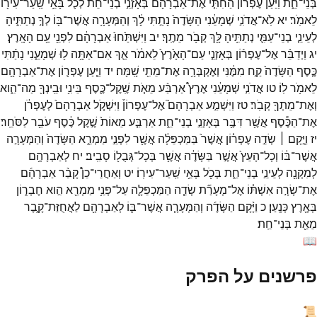
בְּנֵי־
חֵ֑ת
וַיַּעַן֩
עֶפְר֨וֹן
הַחִתִּ֤י
אֶת־
אַבְרָהָם֙
בְּאָזְנֵ֣י
בְנֵי־
חֵ֔ת
לְכֹ֛ל
בָּאֵ֥י
שַֽׁעַר־
עִיר֖וֹ
לֵאמֹֽר׃
יא
לֹֽא־
אֲדֹנִ֣י
שְׁמָעֵ֔נִי
הַשָּׂדֶה֙
נָתַ֣תִּי
לָ֔ךְ
וְהַמְּעָרָ֥ה
אֲשֶׁר־
בּ֖וֹ
לְךָ֣
נְתַתִּ֑יהָ
לְעֵינֵ֧י
בְנֵי־
עַמִּ֛י
נְתַתִּ֥יהָ
לָּ֖ךְ
קְבֹ֥ר
מֵתֶֽךָ׃
יב
וַיִּשְׁתַּ֙חוּ֙
אַבְרָהָ֔ם
לִפְנֵ֖י
עַ֥ם
הָאָֽרֶץ׃
יג
וַיְדַבֵּ֨ר
אֶל־
עֶפְר֜וֹן
בְּאָזְנֵ֤י
עַם־
הָאָ֙רֶץ֙
לֵאמֹ֔ר
אַ֛ךְ
אִם־
אַתָּ֥ה
ל֖וּ
שְׁמָעֵ֑נִי
נָתַ֜תִּי
כֶּ֤סֶף
הַשָּׂדֶה֙
קַ֣ח
מִמֶּ֔נִּי
וְאֶקְבְּרָ֥ה
אֶת־
מֵתִ֖י
שָֽׁמָּה׃
יד
וַיַּ֧עַן
עֶפְר֛וֹן
אֶת־
אַבְרָהָ֖ם
לֵאמֹ֥ר
לֽוֹ׃
טו
אֲדֹנִ֣י
שְׁמָעֵ֔נִי
אֶרֶץ֩
אַרְבַּ֨ע
מֵאֹ֧ת
שֶֽׁקֶל־
כֶּ֛סֶף
בֵּינִ֥י
וּבֵֽינְךָ֖
מַה־
הִ֑וא
וְאֶת־
מֵתְךָ֖
קְבֹֽר׃
טז
וַיִּשְׁמַ֣ע
אַבְרָהָם֮
אֶל־
עֶפְרוֹן֒
וַיִּשְׁקֹ֤ל
אַבְרָהָם֙
לְעֶפְרֹ֔ן
אֶת־
הַכֶּ֕סֶף
אֲשֶׁ֥ר
דִּבֶּ֖ר
בְּאָזְנֵ֣י
בְנֵי־
חֵ֑ת
אַרְבַּ֤ע
מֵאוֹת֙
שֶׁ֣קֶל
כֶּ֔סֶף
עֹבֵ֖ר
לַסֹּחֵֽר׃
יז
וַיָּ֣קָם ׀
שְׂדֵ֣ה
עֶפְר֗וֹן
אֲשֶׁר֙
בַּמַּכְפֵּלָ֔ה
אֲשֶׁ֖ר
לִפְנֵ֣י
מַמְרֵ֑א
הַשָּׂדֶה֙
וְהַמְּעָרָ֣ה
אֲשֶׁר־
בּ֔וֹ
וְכָל־
הָעֵץ֙
אֲשֶׁ֣ר
בַּשָּׂדֶ֔ה
אֲשֶׁ֥ר
בְּכָל־
גְּבֻל֖וֹ
סָבִֽיב׃
יח
לְאַבְרָהָ֥ם
לְמִקְנָ֖ה
לְעֵינֵ֣י
בְנֵי־
חֵ֑ת
בְּכֹ֖ל
בָּאֵ֥י
שַֽׁעַר־
עִירֽוֹ׃
יט
וְאַחֲרֵי־
כֵן֩
קָבַ֨ר
אַבְרָהָ֜ם
אֶת־
שָׂרָ֣ה
אִשְׁתּ֗וֹ
אֶל־
מְעָרַ֞ת
שְׂדֵ֧ה
הַמַּכְפֵּלָ֛ה
עַל־
פְּנֵ֥י
מַמְרֵ֖א
הִ֣וא
חֶבְר֑וֹן
בְּאֶ֖רֶץ
כְּנָֽעַן׃
כ
וַיָּ֨קָם
הַשָּׂדֶ֜ה
וְהַמְּעָרָ֧ה
אֲשֶׁר־
בּ֛וֹ
לְאַבְרָהָ֖ם
לַאֲחֻזַּת־
קָ֑בֶר
מֵאֵ֖ת
בְּנֵי־
חֵֽת׃
📖
פרשנים על הפרק
📜