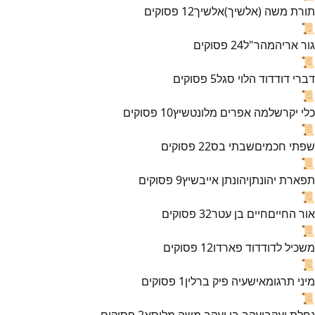
תורת משה (אלשיך)
אלשיך
12
פסוקים
📜
גור אריה
מהר"ל
24
פסוקים
📜
דברי דוד
דוד הלוי סגל
5
פסוקים
📜
כלי יקר
שלמה אפרים מלונטשיץ
10
פסוקים
📜
שפתי חכמים
שבתי בס
22
פסוקים
📜
תפארת יהונתן
יהונתן אייבשיץ
9
פסוקים
📜
אור החיים
חיים בן עטר
32
פסוקים
📜
משכיל לדוד
דוד פארדו
12
פסוקים
📜
מיני תרגומא
ישעיה פיק ברלין
1
פסוקים
📜
נחלת יעקב
יעקב בן יעקב משה מליסא
2
פסוקים