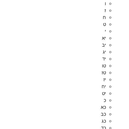
ו
ז
ח
ט
י
יא
יב
יג
יד
טו
טז
יז
יח
יט
כ
כא
כב
כג
כד