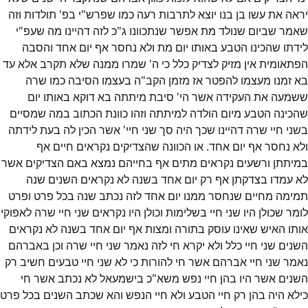
יראה את עשו בן בנו יוצא לתרבות רעה כמו שפרש"י בפ' תולדות וזה
שאמר שביום שנולד מת אפשר שנתכוונו ג"כ לזה דהיינו מה שעפ"י
לידתו שהכינו הטבע באותו יום מת ולא נחסר אף יום אחד והסבה
הפתאומית אין מזיק לצדיק כלל כי ה' שמרו ממנה שלא תקרב אלא עד
בא זמנו מעצמו להפטר אז מזמן הקב"ה בעצמו הסיבה כמו שרה
ששמעה את העקידה אשר הי' סיבת מיתתה בא דוקא באותו יום
שהכינה הטבע מיום הולדה למיתתה וזהו כוונת הכתוב במה שמסיים
בשני חיי שרה דהיינו שכך היה סך שני חיי' אשר הכין לה בעת לידתה
ולא נחסר אף יום אחד. או הכוונה שהצדיקים נקראים חיים אף
במיתתן ורשעים נקראים מתים אף בחייהם נמצא באם הצדיקים אשר
לא עמדו בצדקתן אף רק יום אחד בשנה לא נקראים השנים שנה
תמימה מחיים שנחסר ממנו יום אחד לזה נכתב שנה בכל פרט ופרט
לומר שכולן היו שני חיי בשלימות וכולן היו נקראים שני חיי שרה לאפוקי
אותו האיש שאינו עוסק בתורה ומצות אף יום אחד בשנה לא נקראים
השנים שני חיי כלל ולא יקרא חי לזה נאמר שני חיי שרה וכן באברהם
נאמר שני חיי אברהם אשר חי להורות כי לא שני חיי טבעים חשיב רק
השנים אשר היו בהן חיי נפש משא"כ בישמעאל לא נכתב אשר חי
כילא היה בהן רק חיי הטבע ולא חיי הנפש והא שכתב השנים בכל פרט