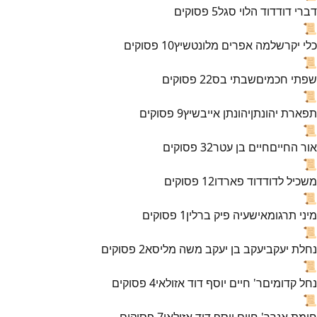
דברי דוד
דוד הלוי סגל
5
פסוקים
📜
כלי יקר
שלמה אפרים מלונטשיץ
10
פסוקים
📜
שפתי חכמים
שבתי בס
22
פסוקים
📜
תפארת יהונתן
יהונתן אייבשיץ
9
פסוקים
📜
אור החיים
חיים בן עטר
32
פסוקים
📜
משכיל לדוד
דוד פארדו
12
פסוקים
📜
מיני תרגומא
ישעיה פיק ברלין
1
פסוקים
📜
נחלת יעקב
יעקב בן יעקב משה מליסא
2
פסוקים
📜
נחל קדומים
ר' חיים יוסף דוד אזולאי
4
פסוקים
📜
חומת אנך
ר' חיים יוסף דוד אזולאי
7
פסוקים