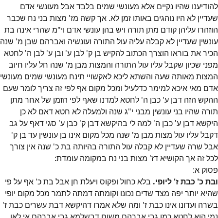
להודיענו שהיו נקיים אלא מעונשי שמים בלבד אבל מעונשי אדם
שעדיין לא היו נוהגים באותו זמן לא. אך קשה מז' מצות בני נח שכבר
הוזהרו עליהן קודם מתן תורה ויש בהן עונשי אדם וי"מ שהרי אינה בת
עונשין שעדיין לא קבלה עליה עול התורה ועונשיה ואברהם שבן מ' שנה
הכיר את בוראו הוצרך הכתוב להקיש בן ק' לבן ע' ובן ע' לבן ה' לחטא
מפני שכיון שקבל עליו עול התורה והמצות מבן מ' שנה חל עליו חיוב
המצות מאותה שעה והשתא ליכא לאקשויי תינח מעונשי שמים מעונשי
אדם מאי איכא למימר כדלעיל ומכל מקום אף לפי זה צריך לומר שעם
ההקש הזה דבן ע' כבן ה' לחטא למדנו שאף לפי הזמן של אחר מתן
תורה שהיו בני עונשין מבני י"ג שנה ולמעלה לא חטא דאם לא כן
היקשא דבן ע' כבן ה' למה לי בהיקשא דבן ק' כבן ע' סגי דאף על גב
דקבל עליו עול מצות מבן מ' שנה מכל מקום אינו בן עונשין עד בן ק'
אבל שרה שעדיין לא קבלה עול התורה בהיותה בת כ' שנה אין צורך
לכל זה אך הקושיא דז' מצות בני נח במקומה עומדת:
פסוק
א
:
ובת כ' כבת ז' ליופי.
בלא כחול ופקוס ויעלת חן אבל בת כ' אף על פי
שהיא יותר יפה מצד שדים נכונו וקומתה דמתה לתמר מכל מקום יופי
בשרה ועדונו אינו כבת ז' ומה שלא אמרו דהיקשא דבת עשרים כבת ז'
נמי הוא לחטא כמו גבי אברהם משום דבשלמא גבי אברהם אי לאו