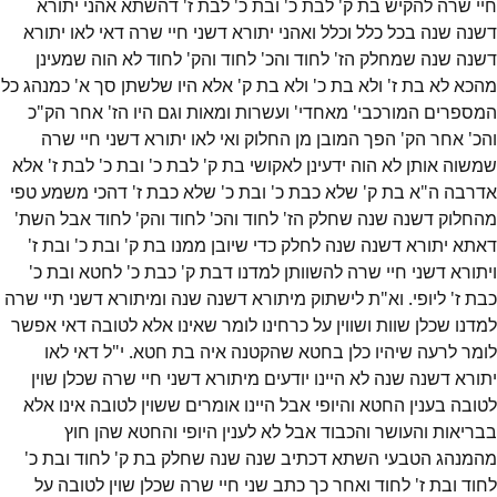
חיי שרה להקיש בת ק' לבת כ' ובת כ' לבת ז' דהשתא אהני יתורא
דשנה שנה בכל כלל וכלל ואהני יתורא דשני חיי שרה דאי לאו יתורא
דשנה שנה שמחלק הז' לחוד והכ' לחוד והק' לחוד לא הוה שמעינן
מהכא לא בת ז' ולא בת כ' ולא בת ק' אלא היו שלשתן סך א' כמנהג כל
המספרים המורכבי' מאחדי' ועשרות ומאות וגם היו הז' אחר הק"כ
והכ' אחר הק' הפך המובן מן החלוק ואי לאו יתורא דשני חיי שרה
שמשוה אותן לא הוה ידעינן לאקושי בת ק' לבת כ' ובת כ' לבת ז' אלא
אדרבה ה"א בת ק' שלא כבת כ' ובת כ' שלא כבת ז' דהכי משמע טפי
מהחלוק דשנה שנה שחלק הז' לחוד והכ' לחוד והק' לחוד אבל השת'
דאתא יתורא דשנה שנה לחלק כדי שיובן ממנו בת ק' ובת כ' ובת ז'
ויתורא דשני חיי שרה להשוותן למדנו דבת ק' כבת כ' לחטא ובת כ'
כבת ז' ליופי. וא"ת לישתוק מיתורא דשנה שנה ומיתורא דשני תיי שרה
למדנו שכלן שוות ושווין על כרחינו לומר שאינו אלא לטובה דאי אפשר
לומר לרעה שיהיו כלן בחטא שהקטנה איה בת חטא. י"ל דאי לאו
יתורא דשנה שנה לא היינו יודעים מיתורא דשני חיי שרה שכלן שוין
לטובה בענין החטא והיופי אבל היינו אומרים ששוין לטובה אינו אלא
בבריאות והעושר והכבוד אבל לא לענין היופי והחטא שהן חוץ
מהמנהג הטבעי השתא דכתיב שנה שנה שחלק בת ק' לחוד ובת כ'
לחוד ובת ז' לחוד ואחר כך כתב שני חיי שרה שכלן שוין לטובה על