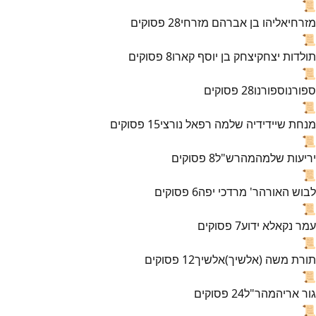
📜
מזרחי
אליהו בן אברהם מזרחי
28
פסוקים
📜
תולדות יצחק
יצחק בן יוסף קארו
8
פסוקים
📜
ספורנו
ספורנו
28
פסוקים
📜
מנחת שי
ידידיה שלמה רפאל נורצי
15
פסוקים
📜
יריעות שלמה
מהרש"ל
8
פסוקים
📜
לבוש האורה
ר' מרדכי יפה
6
פסוקים
📜
עמר נקא
לא ידוע
7
פסוקים
📜
תורת משה (אלשיך)
אלשיך
12
פסוקים
📜
גור אריה
מהר"ל
24
פסוקים
📜