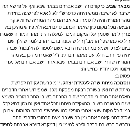
מבאר שבע.
כי קודם זה וישב אברהם בבאר שבע ואף על פי שאותה
ישיבה לא ישיבה ממש היתה כדפרש"י לעיל אלא לפי שעה בחזרתו
מהר המוריה והיה לו לומר ויבא אברהם מהר המוריה שהוא עיקר
הביאה מכל מקום כיון שאמר הכתוב סתם ויבא ולא פירש מהיכן בא
צריך לומר שסמך על המקום הנזכר למעלה והיינו מהר המוריה שאמרו
ז"ל לא כמו שפי' הרמב"ן ז"ל שהכונה בדברי הרב לומר שהלך שם
ביום לצרכו ושמע במיתת שרה ובא משם לספוד לה ולבכות' שבזה
יהיה פי' הרב חולק עם מאמר רבותינו ז"ל שאמרו מהיכן בא מהר
המוריה שהרי וישב אברהם בבאר שבע אחר וישב אברהם אל נעריו
ויקומו וילכו יחדיו יכחיש זה:
פסוק
ב
:
ונסמכה מיתת שרה לעקידת יצחק.
י"מ פרשת עקידה לפרשת
מיתת שרה ואין בשורת רבקה מפסקת מפני שמפירוש אחרי הדברים
האלה אחר הרהורי הדברי' שהיה מהרהר בשובו מהר המוריה משמע
שגם הבשורה בשובו מהעקידה היתה והכל אחד ואין זה נכון דהא ק"ל
כמ"ד כל מקום שנא' אחרי מופלג כמו שפרש"י בכמה מקומות ואם כן
עכ"ל דהכי קאמר אחר זמן רב שעבר מעת הרהורי הדברי' ההם
נתבשר בבשורת רבקה וליכא למימ' כיון דמקרא דויבא אברהם לספוד