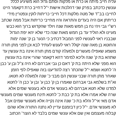
עליה חייב מיתה או כרת או מלקות וסתם גדול הוא משיגיע לכלל
עונשין כדכתב בפרק שני דהלכות אישות י"ל דחייב כרת דקאמר היינו
לחייבו בב"ד של מטה מלקות דכל חייבי כריתות לוקין ונפטרין מידי
כריתתן אם היה בעדים והתראה והיו מחייבי כריתות אבל ממה שכתב
רש"י גבי ויהי נח בן חמש מאות שנה ויולד שהקדוש ברוך הוא כבש
מעיינו ולא הוליד עד בן חמש מאות שנה כדי שלא יהא יפת הגדול
שבבניו ראוי לעונשיו לפני המבול דכתיב כי הנער בן ק' שנה ימות
והחוטא בן מאה שנה יקולל ראוי לעונש לעתיד לבא וכן לפני מתן תורה
משמע שאפילו מעשרים ולמעלה קודם מתן תורה אינה בת עונשין עד
שתהא בת ק' שנה וליכא למימר דהא דקאמר שהרי אינה בת עונשין
הוא מפני שלא היתה בת ק' דאם כן גבי אברהם לא היה צ"ל ובן ע' כבן
ה' לחטא ושמא י"ל שהכתו' רצה להודיענו בזה שאפילו לפי הזמן
שאחר מתן תורה שבני עונשין הם מבני כ' שנה ולמעלה לא חטאו.
וא"ת בשלמא גבי אברהם שאמרו בן ק' כבן ע' ובן ע' כבן ה' לחטא
למדנו שלא חטא אברהם לא בעונשי אדם ולא בעונשי שמים אלא
שרה שלא אמרו אלא בת ק' כבת כ' לחטא תינח מעונשי שמים מעונשי
אדם מאי אי"ל והלא בת כ' שנה אינה נקייה אלא מעונשי שמים אבל
לא מעונשי אדם. י"ל כיון דבזמנם עדיין לא נתנה התורה אלא שהם
קבלוה מעצמם ואין שם אלא עונשי שמים בלבד לא הוצר' הכתוב