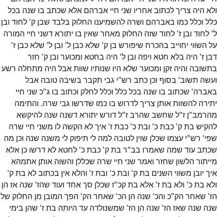
ולא היה צריך לכתוב אחריו שני חיי אברהם אלא שכתב בו שנה בכל
כלל וכלל כמו באברהם ושרה להשמיענו החלוק בלבד שבן ק' לחוד ובן
ל' לחוד ובן ז' לחוד שזה החלוק מאחר שאין בו יתורא דשני חיי המורה
על השווי יחוייב בהכרח שיפורש בן ק' שלא כבן ל' ובן ל' שלא כבן ז'
דבן ז' היה בלא חטא ויפה ובן ל' היה בחטא ומכוער ובן ק' חזר
בתשובה והיה זקן ומכוער שלא היו שנותיו שוות אבל היה מתחלה רשע
ועשה תשוב' בסוף וכן כתב רש"י גבי תקבר בשיבה טובה אבל
באברה' שכתוב בו שנה בכל כלל וכלל לחלק וכתוב בו ג"כ שני חיי
יתירה להשוות אותן צריך לדרוש בו כמו שדרשו גבי שרה. והתימה
מהרמב"ן ז"ל שחשב שהרב ז"ל דורש יתורא דשנה שנה להיקשא
להקיש בת ק' כבת כ' ובת כ' כבת ז' איך לא הקשה לו משני חיי שרה
שפי' רש"י עצמו שכלן שוין לטובה למה לי תיפוק לי משנה שנה וכן מה
שכתב עוד שמה שאמרו בב"ר בת ק' כבת כ' לחטא לא דרשו כן אלא
מייתור הלשון שחזר ואמר שני חיי שרה שכללן והשוה אותן אתמהא
איך יובן משווי השנים בת ק' ובת כ' ובת ז' והלא אין בכתוב לא בת ק'
ולא בת כ' ולא בת ז' אלא בת קכ"ז שכלן סך אחד ועוד שהז' שנה אז הן
הז' שאחר הק"כ והכ' שנה הן הכ' שאחר הק' הפך המובן מן החלוק של
שנה שנה שאז הז' שנה הן הז' שמשנולדה עד היותה בת ז' שהן בימי