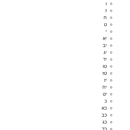
ו
ז
ח
ט
י
יא
יב
יג
יד
טו
טז
יז
יח
יט
כ
כא
כב
כג
כד