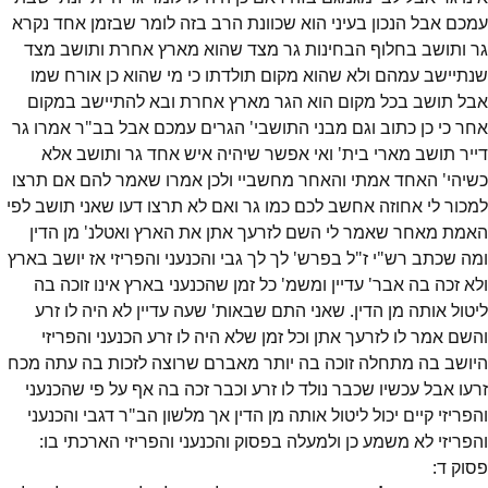
עמכם אבל הנכון בעיני הוא שכוונת הרב בזה לומר שבזמן אחד נקרא
גר ותושב בחלוף הבחינות גר מצד שהוא מארץ אחרת ותושב מצד
שנתיישב עמהם ולא שהוא מקום תולדתו כי מי שהוא כן אורח שמו
אבל תושב בכל מקום הוא הגר מארץ אחרת ובא להתיישב במקום
אחר כי כן כתוב וגם מבני התושבי' הגרים עמכם אבל בב"ר אמרו גר
דייר תושב מארי בית' ואי אפשר שיהיה איש אחד גר ותושב אלא
כשיהי' האחד אמתי והאחר מחשביי ולכן אמרו שאמר להם אם תרצו
למכור לי אחוזה אחשב לכם כמו גר ואם לא תרצו דעו שאני תושב לפי
האמת מאחר שאמר לי השם לזרעך אתן את הארץ ואטלנ' מן הדין
ומה שכתב רש"י ז"ל בפרש' לך לך גבי והכנעני והפריזי אז יושב בארץ
ולא זכה בה אבר' עדיין ומשמ' כל זמן שהכנעני בארץ אינו זוכה בה
ליטול אותה מן הדין. שאני התם שבאות' שעה עדיין לא היה לו זרע
והשם אמר לו לזרעך אתן וכל זמן שלא היה לו זרע הכנעני והפריזי
היושב בה מתחלה זוכה בה יותר מאברם שרוצה לזכות בה עתה מכח
זרעו אבל עכשיו שכבר נולד לו זרע וכבר זכה בה אף על פי שהכנעני
והפריזי קיים יכול ליטול אותה מן הדין אך מלשון הב"ר דגבי והכנעני
והפריזי לא משמע כן ולמעלה בפסוק והכנעני והפריזי הארכתי בו:
פסוק
ד
: