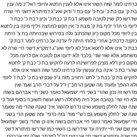
כרחינו לומר שזה השווי אינו אלא לענין החטא והיופי דאל"כ מה ענין
בת ק' עם בת כ' ובת כ' עם בת ז' ודוק ואע"ג דמיתורא דשני חיי שרה
שדרשו כלן שוין לטובה משמע דבת ק' כבת כ' וכיון דבת כ' כבת ז'
ליופי כי הדר יליף בת ק' מבת כ' אין הקש למחצה ויליף מינה בין לחטא
בין ליופי מכל מקום כיון שהכתוב גלה בפירוש שבהיותה בת צ' היתה
כזקנה כדכתיב אחרי בלותי היתה לי עדנה על כרחינו לומר דבת ק'
כבת כ' אינו אלא לחטא אבל לא ליופי ואע"ג דמקרא דשני חיי שרה לא
משתמע אלא שווי שני' בלבד ולא ידענו אם לטובה אם לרעה מכל
מקום כיון דלא מצינן לפרושינהו לרעה להקיש בת כ' כבת ק' לחטא
שהרי בת כ' אינה בת עונשין על כרחינו לומר שזה השווי אינו אלא
להקיש בת ק' כבת כ' לחט' ויחוייב מזה ג"כ שנקיש בת כ' לבת ז' ליופי
ולא ההפך ומעת' מה שטען הרמב"ן ז"ל על דברי הרב ואמ' ואין
מדרשו זה נכון שהרי בשני חיי ישמעאל נאמר כשני חיי אברהם בשוה
ולא היו שוי' בטובה אבל היה מתחלה רשע ועשה תשובה בסוף ועוד כי
שנה שנה לחלק משמע ואינו נדרש להשוו' אינ' טענה שהרי מה שאמר
שנה שנ' לחלק משמע גם רש"י מוד' בזה כדפי' ומה שטען הרי בשני
חיי ישמעאל נאמר כשני חיי אברהם בשוה אינו כן שהרי בשני ישמעאל
אין שם שני חיי יתירה עד שידרשו בו השווי כמו שדרשו מיתורא דשני
חיי שרה ומיתורא דשני חיי אברהם דה"ל למכתב ואלה ימי אברהם