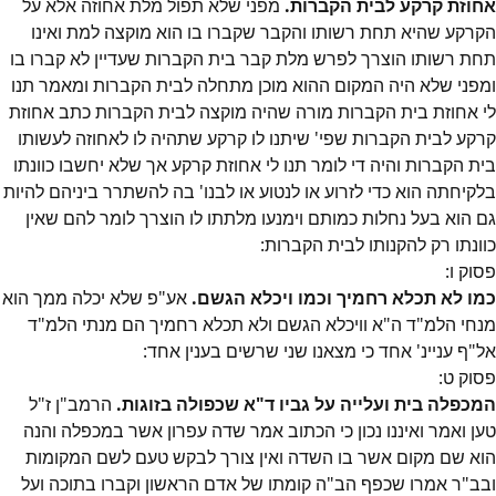
אחוזת קרקע לבית הקברות.
מפני שלא תפול מלת אחוזה אלא על
הקרקע שהיא תחת רשותו והקבר שקברו בו הוא מוקצה למת ואינו
תחת רשותו הוצרך לפרש מלת קבר בית הקברות שעדיין לא קברו בו
ומפני שלא היה המקום ההוא מוכן מתחלה לבית הקברות ומאמר תנו
לי אחוזת בית הקברות מורה שהיה מוקצה לבית הקברות כתב אחוזת
קרקע לבית הקברות שפי' שיתנו לו קרקע שתהיה לו לאחוזה לעשותו
בית הקברות והיה די לומר תנו לי אחוזת קרקע אך שלא יחשבו כוונתו
בלקיחתה הוא כדי לזרוע או לנטוע או לבנו' בה להשתרר ביניהם להיות
גם הוא בעל נחלות כמותם וימנעו מלתתו לו הוצרך לומר להם שאין
כוונתו רק להקנותו לבית הקברות:
פסוק
ו
:
כמו לא תכלא רחמיך וכמו ויכלא הגשם.
אע"פ שלא יכלה ממך הוא
מנחי הלמ"ד ה"א וויכלא הגשם ולא תכלא רחמיך הם מנתי הלמ"ד
אל"ף עניינ' אחד כי מצאנו שני שרשים בענין אחד:
פסוק
ט
:
המכפלה בית ועלייה על גביו ד"א שכפולה בזוגות.
הרמב"ן ז"ל
טען ואמר ואיננו נכון כי הכתוב אמר שדה עפרון אשר במכפלה והנה
הוא שם מקום אשר בו השדה ואין צורך לבקש טעם לשם המקומות
ובב"ר אמרו שכפף הב"ה קומתו של אדם הראשון וקברו בתוכה ועל