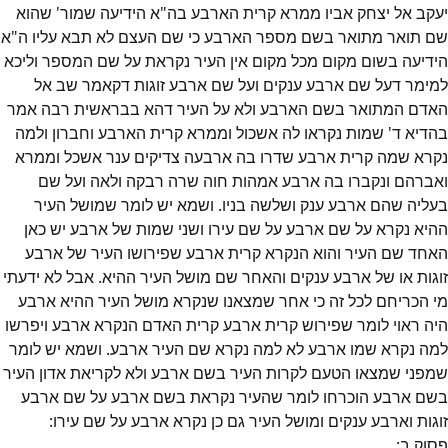
יעקב אל יצחק אביו ממרא קרית הארבע בה"א הידיעה שמור' שהוא
שם תואר מתואר בשם מספר הארבע כי שם העצם לא תבא עליו ה"א
הידיעה בשום מקום מכל מקום אין העיר נקראת על שם המספר וליכא
למימר דעל שם ארבע ענקים ועל שם ארבע זוגות דקאמר שב אל
האדם המתואר בשם הארבע ולא על העיר דהא בבראשית רבה אמר
בהדיא ד' שמות נקראו לה אשכול וממרא קרית הארבע וחברון ולמה
נקרא שמה קרית ארבע שדרו בה ארבעה צדיקים ענר אשכל וממרא
ואברהם ונקברו בה ארבע אמהות חוה שרה רבקה ולאה ועל שם
בעליה שהם ארבע ענק ושלשה בניו. ושמא יש לומר שמושל העיר
ההיא נקרא על שם ארבע על שם עירו ושני שמות של ארבע יש כאן
האחד שם העיר והוא הנקרא קרית ארבע שפירושו העיר של ארבע
זוגות או של ארבע ענקים והאחר שם מושל העיר ההיא. אבל לא ידעתי
מי הכריחם לכל זה כי אחר שמצאנו שנקרא מושל העיר ההיא ארבע
היה ראוי לומר שפירוש קרית ארבע קרית האדם הנקרא ארבע ויפרשו
למה נקרא שמו ארבע לא למה נקרא שם העיר ארבע. ושמא יש לומר
שמפני שמצאו הטעם לקרות העיר בשם ארבע ולא לקריאת אדון העיר
בשם ארבע הוכרחו לומר שהעיר נקראת בשם ארבע על שם ארבע
זוגות וארבע ענקים ומושל העיר גם כן נקרא ארבע על שם עירו:
פסוק
ב
: