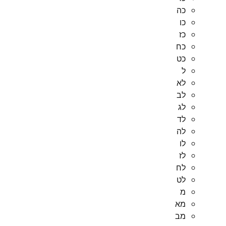
כה
כו
כז
כח
כט
ל
לא
לב
לג
לד
לה
לו
לז
לח
לט
מ
מא
מב