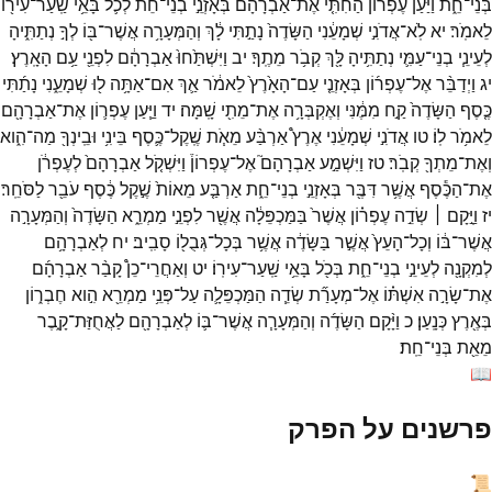
בְּנֵי־
חֵ֑ת
וַיַּעַן֩
עֶפְר֨וֹן
הַחִתִּ֤י
אֶת־
אַבְרָהָם֙
בְּאָזְנֵ֣י
בְנֵי־
חֵ֔ת
לְכֹ֛ל
בָּאֵ֥י
שַֽׁעַר־
עִיר֖וֹ
לֵאמֹֽר׃
יא
לֹֽא־
אֲדֹנִ֣י
שְׁמָעֵ֔נִי
הַשָּׂדֶה֙
נָתַ֣תִּי
לָ֔ךְ
וְהַמְּעָרָ֥ה
אֲשֶׁר־
בּ֖וֹ
לְךָ֣
נְתַתִּ֑יהָ
לְעֵינֵ֧י
בְנֵי־
עַמִּ֛י
נְתַתִּ֥יהָ
לָּ֖ךְ
קְבֹ֥ר
מֵתֶֽךָ׃
יב
וַיִּשְׁתַּ֙חוּ֙
אַבְרָהָ֔ם
לִפְנֵ֖י
עַ֥ם
הָאָֽרֶץ׃
יג
וַיְדַבֵּ֨ר
אֶל־
עֶפְר֜וֹן
בְּאָזְנֵ֤י
עַם־
הָאָ֙רֶץ֙
לֵאמֹ֔ר
אַ֛ךְ
אִם־
אַתָּ֥ה
ל֖וּ
שְׁמָעֵ֑נִי
נָתַ֜תִּי
כֶּ֤סֶף
הַשָּׂדֶה֙
קַ֣ח
מִמֶּ֔נִּי
וְאֶקְבְּרָ֥ה
אֶת־
מֵתִ֖י
שָֽׁמָּה׃
יד
וַיַּ֧עַן
עֶפְר֛וֹן
אֶת־
אַבְרָהָ֖ם
לֵאמֹ֥ר
לֽוֹ׃
טו
אֲדֹנִ֣י
שְׁמָעֵ֔נִי
אֶרֶץ֩
אַרְבַּ֨ע
מֵאֹ֧ת
שֶֽׁקֶל־
כֶּ֛סֶף
בֵּינִ֥י
וּבֵֽינְךָ֖
מַה־
הִ֑וא
וְאֶת־
מֵתְךָ֖
קְבֹֽר׃
טז
וַיִּשְׁמַ֣ע
אַבְרָהָם֮
אֶל־
עֶפְרוֹן֒
וַיִּשְׁקֹ֤ל
אַבְרָהָם֙
לְעֶפְרֹ֔ן
אֶת־
הַכֶּ֕סֶף
אֲשֶׁ֥ר
דִּבֶּ֖ר
בְּאָזְנֵ֣י
בְנֵי־
חֵ֑ת
אַרְבַּ֤ע
מֵאוֹת֙
שֶׁ֣קֶל
כֶּ֔סֶף
עֹבֵ֖ר
לַסֹּחֵֽר׃
יז
וַיָּ֣קָם ׀
שְׂדֵ֣ה
עֶפְר֗וֹן
אֲשֶׁר֙
בַּמַּכְפֵּלָ֔ה
אֲשֶׁ֖ר
לִפְנֵ֣י
מַמְרֵ֑א
הַשָּׂדֶה֙
וְהַמְּעָרָ֣ה
אֲשֶׁר־
בּ֔וֹ
וְכָל־
הָעֵץ֙
אֲשֶׁ֣ר
בַּשָּׂדֶ֔ה
אֲשֶׁ֥ר
בְּכָל־
גְּבֻל֖וֹ
סָבִֽיב׃
יח
לְאַבְרָהָ֥ם
לְמִקְנָ֖ה
לְעֵינֵ֣י
בְנֵי־
חֵ֑ת
בְּכֹ֖ל
בָּאֵ֥י
שַֽׁעַר־
עִירֽוֹ׃
יט
וְאַחֲרֵי־
כֵן֩
קָבַ֨ר
אַבְרָהָ֜ם
אֶת־
שָׂרָ֣ה
אִשְׁתּ֗וֹ
אֶל־
מְעָרַ֞ת
שְׂדֵ֧ה
הַמַּכְפֵּלָ֛ה
עַל־
פְּנֵ֥י
מַמְרֵ֖א
הִ֣וא
חֶבְר֑וֹן
בְּאֶ֖רֶץ
כְּנָֽעַן׃
כ
וַיָּ֨קָם
הַשָּׂדֶ֜ה
וְהַמְּעָרָ֧ה
אֲשֶׁר־
בּ֛וֹ
לְאַבְרָהָ֖ם
לַאֲחֻזַּת־
קָ֑בֶר
מֵאֵ֖ת
בְּנֵי־
חֵֽת׃
📖
פרשנים על הפרק
📜