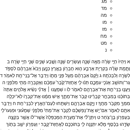
מג
מד
מה
מו
מז
מח
מט
נ
א
וַיִּהְיוּ֙
חַיֵּ֣י
שָׂרָ֔ה
מֵאָ֥ה
שָׁנָ֛ה
וְעֶשְׂרִ֥ים
שָׁנָ֖ה
וְשֶׁ֣בַע
שָׁנִ֑ים
שְׁנֵ֖י
חַיֵּ֥י
שָׂרָֽה׃
ב
וַתָּ֣מָת
שָׂרָ֗ה
בְּקִרְיַ֥ת
אַרְבַּ֛ע
הִ֥וא
חֶבְר֖וֹן
בְּאֶ֣רֶץ
כְּנָ֑עַן
וַיָּבֹא֙
אַבְרָהָ֔ם
לִסְפֹּ֥ד
לְשָׂרָ֖ה
וְלִבְכֹּתָֽהּ׃
ג
וַיָּ֙קָם֙
אַבְרָהָ֔ם
מֵעַ֖ל
פְּנֵ֣י
מֵת֑וֹ
וַיְדַבֵּ֥ר
אֶל־
בְּנֵי־
חֵ֖ת
לֵאמֹֽר׃
ד
גֵּר־
וְתוֹשָׁ֥ב
אָנֹכִ֖י
עִמָּכֶ֑ם
תְּנ֨וּ
לִ֤י
אֲחֻזַּת־
קֶ֙בֶר֙
עִמָּכֶ֔ם
וְאֶקְבְּרָ֥ה
מֵתִ֖י
מִלְּפָנָֽי׃
ה
וַיַּעֲנ֧וּ
בְנֵי־
חֵ֛ת
אֶת־
אַבְרָהָ֖ם
לֵאמֹ֥ר
לֽוֹ׃
ו
שְׁמָעֵ֣נוּ ׀
אֲדֹנִ֗י
נְשִׂ֨יא
אֱלֹהִ֤ים
אַתָּה֙
בְּתוֹכֵ֔נוּ
בְּמִבְחַ֣ר
קְבָרֵ֔ינוּ
קְבֹ֖ר
אֶת־
מֵתֶ֑ךָ
אִ֣ישׁ
מִמֶּ֔נּוּ
אֶת־
קִבְר֛וֹ
לֹֽא־
יִכְלֶ֥ה
מִמְּךָ֖
מִקְּבֹ֥ר
מֵתֶֽךָ׃
ז
וַיָּ֧קָם
אַבְרָהָ֛ם
וַיִּשְׁתַּ֥חוּ
לְעַם־
הָאָ֖רֶץ
לִבְנֵי־
חֵֽת׃
ח
וַיְדַבֵּ֥ר
אִתָּ֖ם
לֵאמֹ֑ר
אִם־
יֵ֣שׁ
אֶֽת־
נַפְשְׁכֶ֗ם
לִקְבֹּ֤ר
אֶת־
מֵתִי֙
מִלְּפָנַ֔י
שְׁמָע֕וּנִי
וּפִגְעוּ־
לִ֖י
בְּעֶפְר֥וֹן
בֶּן־
צֹֽחַר׃
ט
וְיִתֶּן־
לִ֗י
אֶת־
מְעָרַ֤ת
הַמַּכְפֵּלָה֙
אֲשֶׁר־
ל֔וֹ
אֲשֶׁ֖ר
בִּקְצֵ֣ה
שָׂדֵ֑הוּ
בְּכֶ֨סֶף
מָלֵ֜א
יִתְּנֶ֥נָּה
לִ֛י
בְּתוֹכְכֶ֖ם
לַאֲחֻזַּת־
קָֽבֶר׃
י
וְעֶפְר֥וֹן
יֹשֵׁ֖ב
בְּת֣וֹךְ