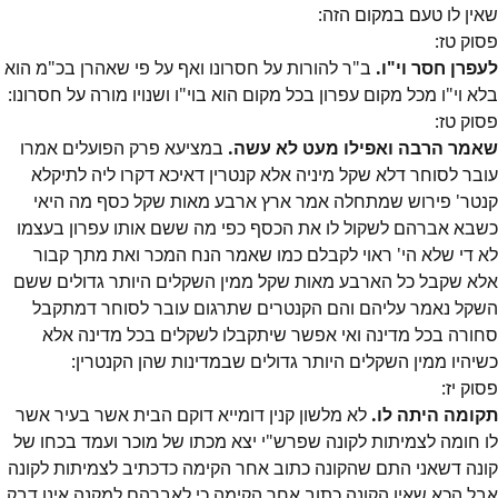
שאין לו טעם במקום הזה:
פסוק
טז
:
לעפרן חסר וי"ו.
ב"ר להורות על חסרונו ואף על פי שאהרן בכ"מ הוא
בלא וי"ו מכל מקום עפרון בכל מקום הוא בוי"ו ושנויו מורה על חסרונו:
פסוק
טז
:
שאמר הרבה ואפילו מעט לא עשה.
במציעא פרק הפועלים אמרו
עובר לסוחר דלא שקל מיניה אלא קנטרין דאיכא דקרו ליה לתיקלא
קנטר' פירוש שמתחלה אמר ארץ ארבע מאות שקל כסף מה היאי
כשבא אברהם לשקול לו את הכסף כפי מה ששם אותו עפרון בעצמו
לא די שלא הי' ראוי לקבלם כמו שאמר הנח המכר ואת מתך קבור
אלא שקבל כל הארבע מאות שקל ממין השקלים היותר גדולים ששם
השקל נאמר עליהם והם הקנטרים שתרגום עובר לסוחר דמתקבל
סחורה בכל מדינה ואי אפשר שיתקבלו לשקלים בכל מדינה אלא
כשיהיו ממין השקלים היותר גדולים שבמדינות שהן הקנטרין:
פסוק
יז
:
תקומה היתה לו.
לא מלשון קנין דומייא דוקם הבית אשר בעיר אשר
לו חומה לצמיתות לקונה שפרש"י יצא מכתו של מוכר ועמד בכחו של
קונה דשאני התם שהקונה כתוב אחר הקימה כדכתיב לצמיתות לקונה
אבל הכא שאין הקונה כתוב אחר הקימה כי לאברהם למקנה אינו דבק