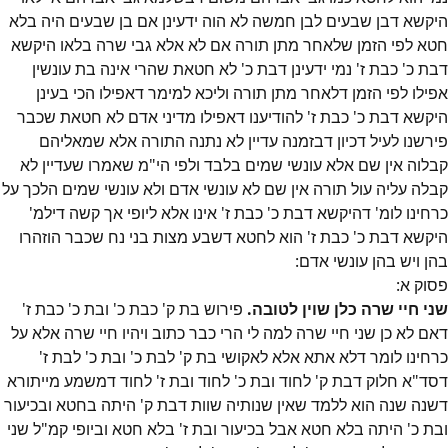
היקשא דבן שבעים לבן חמשה לא הוה ידעינן אם בן שבעים היה בלא
חטא לפי הזמן שלאחר מתן תורה אם לא אלא גבי שרה בלאו היקשא
דבת כ' כבת ז' נמי ידעינן דבת כ' לא חטאת שהרי אינה בת עונשין
אפילו לפי הזמן דלאחר מתן תורה וליכא למימר דאפילו הכי בעינן
היקשא דבת כ' כבת ז' להודיענו דאפילו מדיני אדם לא חטאת שכבר
פירשנו לעיל דכיון דבזמנה עדיין לא נתנה התורה אלא שמאליהם
קבלוה אין שם אלא עונשי שמים בלבד ולפי הי"מ שאמרו שעדיין לא
קבלה עליה עול תורה אין שם לא עונשי אדם ולא עונשי שמים הלכך על
כרחינו לומ' דהיקשא דבת כ' כבת ז' אינו אלא ליופי אך קשה דילמ'
היקשא דבת כ' כבת ז' הוא לחטא דשבע מצות בני נח שכבר הוזהרו
בהן ויש בהן עונשי אדם:
פסוק
א
:
שני חיי שרה כלן שוין לטובה.
פירוש בת ק' כבת כ' ובת כ' כבת ז'
דאם לא כן שני חיי שרה למה לי הרי כבר כתוב ויהיו חיי שרה אלא על
כרחינו לומר דלא אתא אלא לאקושי בת ק' לבת כ' ובת כ' לבת ז'
דסד"א חלוק דבת ק' לחוד ובת כ' לחוד ובת ז' לחוד דמשמע מייתורא
דשנה שנה הוא ללמד שאין שנותיה שוות דבת ק' היתה בחטא ובכיעור
ובת כ' היתה בלא חטא אבל בכיעור ובת ז' בלא חטא וביופי קמ"ל שני