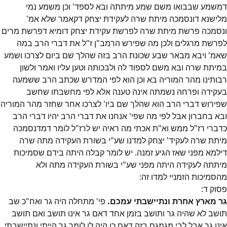
דמשמע שבבואו משם שמע מיתתה ובא לספד' וכן משמע נמי
מלישנא דונסמכה מיתת שרה לעקידת יצחק דקאמר שלא אמ'
ונסמכה פרשת מיתת שרה לפרשת עקידת יצחק דומיא דפרשת מרים
לפרשת מרגלים ולכן מה שפירש הרמב"ן ז"ל את דברי הרב במה
שאמ' ויבא מבאר שבע שכונת הרב בזה שהלך שם ביום לצרכו ושמע
במיתת שרה ובא משם לספוד לה ולבכותה וטען עליו ואמר ולשון
רבותינו מהר המוריה בא וכן הוא לפי המדרש שכתב הרב ששמעה
בעקידה ופרחה נשמתה אינה טענה אלא לפי מחשבתו שחשב
שפירוש דברי הרב הוא שהלך שם ביו' לצרכו אחר שחזר מהר המוריה
ובא בחברון אבל לפי מה שפי' אנחנו את דברי הרב יהיו דברי הרב
כדברי רז"ל ממש וא"ת אכתי מה ראיה יש לרז"ל לומר דמדנסמכה
מיתת שרה לעקיד' יצחק למדנו שע"י בשורת העקידה מתה שרה
דילמא מפני שאז הגיע זמנה. יש לומר קבלה היתה בידם שסמיכות
מיתתה לעקידה היתה מפני שע"י בשורת העקידה מתה ולא
מהסמיכות הזמניי למדו זה:
פסוק
ד
:
גר מארץ אחרת ונתיישבתי עמכם.
פי' מתחלה היה גר ואח"כ שב
תושב לא שהיה גר ותושב בזמן אחד דאם גר אינו תושב ואם תושב
אינו גר אבל לבי מגמגם בזה דאם כן היה לו לומר גר הייתי ונתיישבתי