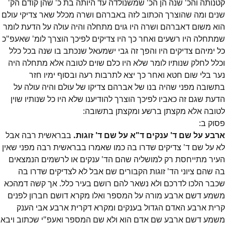
קטנותה והכ' שנה הן הכ' שמשנולדה עד היותה בת כ' שהן קודם הק'
שנים ומה שהוצרך הכתוב לזה באברהם ושרה מכלל שאר צדיקי עולם
הוא משום דאברהם ושרה היו גוים מתחלה והיה עולה על הדעת לומר
שמתחלה היו רשעים ואחר כך היו צדיקים לפיכך הוצרך לומ' שאעפ"כ
כל ימיהם צדיקים היו והפך זה גבי ישמעאל שנכתב בו שנה בכל כלל
וכלל לחלק שנותיו לומר שלא היו כלם שוים לטובה אלא מתחלה היה
נער בלי שום חטא ואחר כך יצא לתרבות רעה ובסוף ימיו חזר
בתשובה מפני שהיה בנו של אברהם צדיקו של עולם והיה עולה על
הדעת שגם זה כאביו לפיכך הוצרך להודיענו שלא היו כל שנותיו שוין
לטובה אלא מקצתן ברשע ומקצתן בתשובה:
פסוק
ב
:
ארבע על שם ד' ענקים ד"א על שם ד' זוגות.
בבראשית רבה אבל
לא על שם ד' צדיקים שדרו בה כמו שאמרו בבראשית רבה מפני שאין
העיר מתייחסת רק למושליה שהם הד' ענקים או לרשמים הנמצאים
בה שהם ציוני הד' זוגות הקבורים שם אבל לא לצדיקים שדרו בה
שכבר הלכו לדרכם ולא נשאר להם רושם בעיר כלל. אך קשה דמהכא
משמע דשם ארבע מורה על המספר ואלו מקרא דושם חברון לפנים
קרית ארבע האדם הגדול בענקים ומקרא דקרית ארבע אבי הענק
משמע דשם ארבע שם אדם הוא ולא שם המספר ואעפ"י שכתוב ויבא