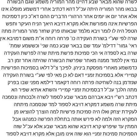
לשרה שהוא מבאר שבע דהיינו מהר המוריה משמע שגם הבשורה
בבואו מהר המוריה היתה עכ"ל דהא דכתיב אחרי דמשמע מופלג אינו
אלא אחר יום או יומים אחר הרהורי הדברים ההם דא"כ כיון דסמיכות
הפרשיות אינה מפורשת אלא מקרא דויבא היאך הניח העיקר ותפש
הטפל היה לו לומר ויבא מלמד שבאותו פרק שחזר מהר המוריה מתה
שרה לפי שע"י בשורת העקידה כו' פרחה רוחה א"ת משום דמויבא אין
ראי' גמור' דדילמ' עמד שם בבאר שבע כמה שני' וכששמע שמת'
שרה בא לספדה אי הכי סמיכות פרשת מיתת שרה לפרשת העקידה
נמי אין ללמוד ממנה מאחר שפרשת הבשורה שהיתה אחר זמן רב
כדמשמע מאחרי מפסקת ביניהן. לפיכך צ"ל דלאו בסמיכות הפרשיות
קמיירי אלא בסמיכות זמניי דאם לא כן מאי לפי שע"י בשורת העקידה
שנזדמן בנה לשחיטה פרתה רוחה דקאמר דילמא מפני שבו בפרק
מתה הלכך עכ"ל דבסמיכות זמניי קמיירי והשתא אתיא שפיר הא
דכתב רש"י ויבא אברהם מבאר שבע לספוד לשרה ולבכותה ונסמכה
מיתת שרה משמע דמקרא דויבא לספוד למד שנסמכה מיתתה
לעקידת יצחק ואלו היה סמיכות פרשיות למה הוצרך להוציאו מן
המקרא הזה ולמה לא פירש אותה בתחלת הפרשה כמנהגו אבל
המתין עד שיפרש קרא דויבא שהוא מבאר שבע אלא עכ"ל שזה
הסמיכות סמיכות זמניי הוא שזה אינו מובן אלא מקרא דויבא לספוד