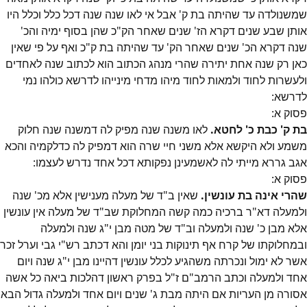
שמשנולדה עד שהיתה בת ק' אבל אי לאו שנה שנה דכל כלל וכלל היו
אותן שבע שנים דקרא הז' שנים שאחר הק"כ שהן בסוף ימיה והכ'
שנה דקרא הכ' שנים שאחר הק' עד שהיתה בת ק"כ ואף על פי שאין
כאן רק שנה אחת יתירה שהרי מנהג הכתוב הוא לכתוב שנה לאחדים
ולעשרות לחוד ולמאות לחוד מיהו מדחי מינייהו לדרשא כולהו נמי
לדרשא:
פסוק
א
:
בת ק' כבת כ' לחטא.
לאו משנה שנה מפיק לה דמשנה שנה חלוק
משמע ולא היקשא אלא משני חיי שרה הוא דמפיק לה כדלקמיה והכא
אגב גררא מייתי לה לאשמעינן נפקותא דכל אחד נדרש לעצמו:
פסוק
א
:
שהרי אינה בת עונשין.
שאין ב"ד של מעלה מענישין אלא מכ' שנה
ולמעלה דא"ר ברכיה כמה קשה המחלוקת שב"ד של מעלה אין עונשין
אלא מבן כ' שנה ולמעלה וב"ד של מטה מבן י"ג שנה ולמעלה
ובמחלוקתו של קרח אף תינוקות בני יומן והא דכתב רש"י גבי וערל זכר
אשר לא ימול ונכרתה משהגיע לכלל עונשין דהיינו מבן י"ג שנה ויום
אחד ולמעלה וכתב הרמב"ם ז"ל בפרק ראשון דהלכות ביאה כל אשה
אסורה מן העריות אם היתה מבת ג' שנים ויום אחד ולמעלה גדול הבא