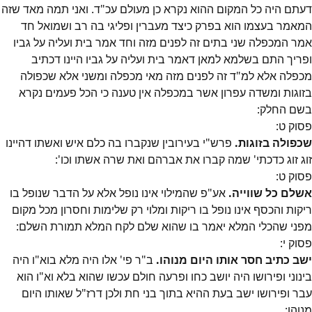
דעתם היה כל המקום ההוא נקרא כן מעולם עכ"ד. ואני תמה מאד שזה
המאמר בעצמו הוא בפרק כיצד מעברין ופליגי בה רב ושמואל חד
אמר המכפלה שני בתים זה לפנים מזה וחד אמר בית ועליה על גביו
ופריך התם בשלמא למאן דאמר בית ועליה על גביו היינו דכתיב
מכפלה אלא למ"ד זה לפנים מזה מאי מכפלה ומשני אלא שכפולה
בזוגות ומשדה עפרון אשר במכפלה אין טענה כי הכל פעמים נקרא
בשם החלק:
פסוק
ט
:
שכפולה בזוגות.
פרש"י בעירובין שנקברו בה כלם איש ואשתו דהיינו
זוג זוג כדכתי' שמה קברו את אברהם ואת שרה אשתו וכו':
פסוק
ט
:
אשלם כל שווייה.
אע"פ שהמילוי אינו נופל אלא על הדבר שנופל בו
ריקות והכסף אינו נופל בו ריקות ומלוי רק שלימות וחסרון מכל מקום
מפני שהכלי המלא יאמר בו שהוא שלם לקח המלא תמורת השלם:
פסוק
י
:
ישב כתיב חסר אותו היום מנוהו.
ב"ר פי' אלו היה מלא בוא"ו היה
בינוני ופירושו היה יושב כחו ופרעה חולם עכשו שהוא בלא וא"ו הוא
עבר ופירושו ישב בעת ההיא בתוך בני חת ולכן דרז"ל שאותו היום
מנוהו: