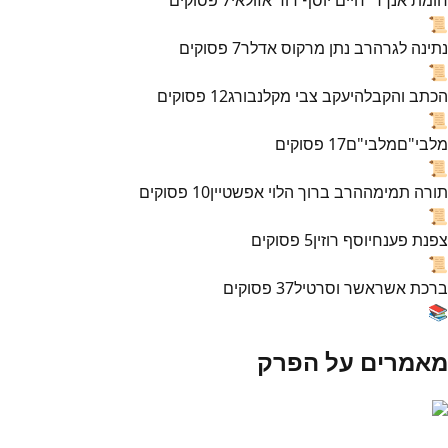
📜
נתינה לגר
הרב נתן מרקוס אדלר
7
פסוקים
📜
הכתב והקבלה
יעקב צבי מקלנבורג
12
פסוקים
📜
מלבי"ם
מלבי"ם
17
פסוקים
📜
תורה תמימה
הרב ברוך הלוי אפשטיין
10
פסוקים
📜
צפנת פענח
יוסף רוזין
5
פסוקים
📜
ברכת אשר
אשר וסרטיל
37
פסוקים
📚
מאמרים על הפרק