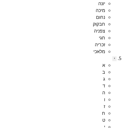
יונה
מיכה
נחום
חבקוק
צפניה
חגי
זכריה
מלאכי
י
א
ב
ג
ד
ה
ו
ז
ח
ט
י