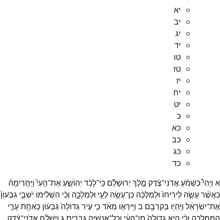
יא
יב
יג
יד
טו
טז
יז
יח
יט
כ
כא
כב
כג
כד
א
וַיְהִי֩
כִשְׁמֹ֨עַ
אֲדֹֽנִי־
צֶ֜דֶק
מֶ֣לֶךְ
יְרוּשָׁלִַ֗ם
כִּֽי־
לָכַ֨ד
יְהוֹשֻׁ֣עַ
אֶת־
הָעַי֮
וַיַּחֲרִימָהּ֒
כַּאֲשֶׁ֨ר
עָשָׂ֤ה
לִֽירִיחוֹ֙
וּלְמַלְכָּ֔הּ
כֵּן־
עָשָׂ֥ה
לָעַ֖י
וּלְמַלְכָּ֑הּ
וְכִ֨י
הִשְׁלִ֜ימוּ
יֹשְׁבֵ֤י
גִבְעוֹן֙
אֶת־
יִשְׂרָאֵ֔ל
וַיִּֽהְי֖וּ
בְּקִרְבָּֽם׃
ב
וַיִּֽירְא֣וּ
מְאֹ֔ד
כִּ֣י
עִ֤יר
גְּדוֹלָה֙
גִּבְע֔וֹן
כְּאַחַ֖ת
עָרֵ֣י
הַמַּמְלָכָ֑ה
וְכִ֨י
הִ֤יא
גְדוֹלָה֙
מִן־
הָעַ֔י
וְכָל־
אֲנָשֶׁ֖יהָ
גִּבֹּרִֽים׃
ג
וַיִּשְׁלַ֨ח
אֲדֹנִי־
צֶ֜דֶק