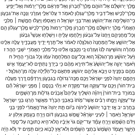
מֶ֣לֶךְ
יְרוּשָׁלִַ֗ם
אֶל־
הוֹהָ֣ם
מֶֽלֶךְ־
חֶ֠בְרוֹן
וְאֶל־
פִּרְאָ֨ם
מֶֽלֶךְ־
יַרְמ֜וּת
וְאֶל־
יָפִ֧יעַ
מֶֽלֶךְ־
לָכִ֛ישׁ
וְאֶל־
דְּבִ֥יר
מֶֽלֶךְ־
עֶגְל֖וֹן
לֵאמֹֽר׃
ד
עֲלֽוּ־
אֵלַ֣י
וְעִזְרֻ֔נִי
וְנַכֶּ֖ה
אֶת־
גִּבְע֑וֹן
כִּֽי־
הִשְׁלִ֥ימָה
אֶת־
יְהוֹשֻׁ֖עַ
וְאֶת־
בְּנֵ֥י
יִשְׂרָאֵֽל׃
ה
וַיֵּאָסְפ֨וּ
וַֽיַּעֲל֜וּ
חֲמֵ֣שֶׁת ׀
מַלְכֵ֣י
הָאֱמֹרִ֗י
מֶ֣לֶךְ
יְרוּשָׁלִַ֜ם
מֶֽלֶךְ־
חֶבְר֤וֹן
מֶֽלֶךְ־
יַרְמוּת֙
מֶֽלֶךְ־
לָכִ֣ישׁ
מֶֽלֶךְ־
עֶגְל֔וֹן
הֵ֖ם
וְכָל־
מַֽחֲנֵיהֶ֑ם
וַֽיַּחֲנוּ֙
עַל־
גִּבְע֔וֹן
וַיִּֽלָּחֲמ֖וּ
עָלֶֽיהָ׃
ו
וַיִּשְׁלְח֣וּ
אַנְשֵׁי֩
גִבְע֨וֹן
אֶל־
יְהוֹשֻׁ֤עַ
אֶל־
הַֽמַּחֲנֶה֙
הַגִּלְגָּ֣לָה
לֵאמֹ֔ר
אַל־
תֶּ֥רֶף
יָדֶ֖יךָ
מֵֽעֲבָדֶ֑יךָ
עֲלֵ֧ה
אֵלֵ֣ינוּ
מְהֵרָ֗ה
וְהוֹשִׁ֤יעָה
לָּ֙נוּ֙
וְעָזְרֵ֔נוּ
כִּ֚י
נִקְבְּצ֣וּ
אֵלֵ֔ינוּ
כָּל־
מַלְכֵ֥י
הָאֱמֹרִ֖י
יֹשְׁבֵ֥י
הָהָֽר׃
ז
וַיַּ֨עַל
יְהוֹשֻׁ֜עַ
מִן־
הַגִּלְגָּ֗ל
ה֚וּא
וְכָל־
עַ֤ם
הַמִּלְחָמָה֙
עִמּ֔וֹ
וְכֹ֖ל
גִּבּוֹרֵ֥י
הֶחָֽיִל׃
ח
וַיֹּ֨אמֶר
יְהוָ֤ה
אֶל־
יְהוֹשֻׁ֙עַ֙
אַל־
תִּירָ֣א
מֵהֶ֔ם
כִּ֥י
בְיָדְךָ֖
נְתַתִּ֑ים
לֹֽא־
יַעֲמֹ֥ד
אִ֛ישׁ
מֵהֶ֖ם
בְּפָנֶֽיךָ׃
ט
וַיָּבֹ֧א
אֲלֵיהֶ֛ם
יְהוֹשֻׁ֖עַ
פִּתְאֹ֑ם
כָּל־
הַלַּ֕יְלָה
עָלָ֖ה
מִן־
הַגִּלְגָּֽל׃
י
וַיְהֻמֵּ֤ם
יְהוָה֙
לִפְנֵ֣י
יִשְׂרָאֵ֔ל
וַיַּכֵּ֥ם
מַכָּֽה־
גְדוֹלָ֖ה
בְּגִבְע֑וֹן
וַֽיִּרְדְּפֵ֗ם
דֶּ֚רֶךְ
מַעֲלֵ֣ה
בֵית־
חוֹרֹ֔ן
וַיַּכֵּ֥ם
עַד־
עֲזֵקָ֖ה
וְעַד־
מַקֵּדָֽה׃
יא
וַיְהִ֞י
בְּנֻסָ֣ם ׀
מִפְּנֵ֣י
יִשְׂרָאֵ֗ל
הֵ֞ם
בְּמוֹרַ֤ד
בֵּית־
חוֹרֹן֙
וַֽיהוָ֡ה
הִשְׁלִ֣יךְ
עֲלֵיהֶם֩
אֲבָנִ֨ים
גְּדֹל֧וֹת
מִן־
הַשָּׁמַ֛יִם
עַד־
עֲזֵקָ֖ה
וַיָּמֻ֑תוּ
רַבִּ֗ים
אֲשֶׁר־
מֵ֙תוּ֙
בְּאַבְנֵ֣י
הַבָּרָ֔ד
מֵאֲשֶׁ֥ר
הָרְג֛וּ
בְּנֵ֥י
יִשְׂרָאֵ֖ל
בֶּחָֽרֶב׃
יב
אָ֣ז
יְדַבֵּ֤ר
יְהוֹשֻׁעַ֙
לַֽיהוָ֔ה
בְּי֗וֹם
תֵּ֤ת
יְהוָה֙
אֶת־
הָ֣אֱמֹרִ֔י
לִפְנֵ֖י
בְּנֵ֣י
יִשְׂרָאֵ֑ל
וַיֹּ֣אמֶר ׀
לְעֵינֵ֣י
יִשְׂרָאֵ֗ל
שֶׁ֚מֶשׁ
בְּגִבְע֣וֹן
דּ֔וֹם
וְיָרֵ֖חַ
בְּעֵ֥מֶק
אַיָּלֽוֹן׃
יג
וַיִּדֹּ֨ם
הַשֶּׁ֜מֶשׁ
וְיָרֵ֣חַ
עָמָ֗ד
עַד־
יִקֹּ֥ם
גּוֹי֙
אֹֽיְבָ֔יו
הֲלֹא־
הִ֥יא
כְתוּבָ֖ה
עַל־
סֵ֣פֶר
הַיָּשָׁ֑ר
וַיַּעֲמֹ֤ד
הַשֶּׁ֙מֶשׁ֙
בַּחֲצִ֣י
הַשָּׁמַ֔יִם
וְלֹא־
אָ֥ץ
לָב֖וֹא
כְּי֥וֹם
תָּמִֽים׃
יד
וְלֹ֨א
הָיָ֜ה