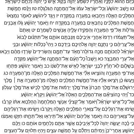
כַּיּ֤וֹם
הַהוּא֙
לְפָנָ֣יו
וְאַחֲרָ֔יו
לִשְׁמֹ֥עַ
יְהוָ֖ה
בְּק֣וֹל
אִ֑ישׁ
כִּ֣י
יְהוָ֔ה
נִלְחָ֖ם
לְיִשְׂרָאֵֽל׃
טו
וַיָּ֤שָׁב
יְהוֹשֻׁ֙עַ֙
וְכָל־
יִשְׂרָאֵ֣ל
עִמּ֔וֹ
אֶל־
הַֽמַּחֲנֶ֖ה
הַגִּלְגָּֽלָה׃
טז
וַיָּנֻ֕סוּ
חֲמֵ֖שֶׁת
הַמְּלָכִ֣ים
הָאֵ֑לֶּה
וַיֵּחָבְא֥וּ
בַמְּעָרָ֖ה
בְּמַקֵּדָֽה׃
יז
וַיֻּגַּ֖ד
לִיהוֹשֻׁ֣עַ
לֵאמֹ֑ר
נִמְצְאוּ֙
חֲמֵ֣שֶׁת
הַמְּלָכִ֔ים
נֶחְבְּאִ֥ים
בַּמְּעָרָ֖ה
בְּמַקֵּדָֽה׃
יח
וַיֹּ֣אמֶר
יְהוֹשֻׁ֔עַ
גֹּ֛לּוּ
אֲבָנִ֥ים
גְּדֹל֖וֹת
אֶל־
פִּ֣י
הַמְּעָרָ֑ה
וְהַפְקִ֧ידוּ
עָלֶ֛יהָ
אֲנָשִׁ֖ים
לְשָׁמְרָֽם׃
יט
וְאַתֶּם֙
אַֽל־
תַּעֲמֹ֔דוּ
רִדְפוּ֙
אַחֲרֵ֣י
אֹֽיְבֵיכֶ֔ם
וְזִנַּבְתֶּ֖ם
אוֹתָ֑ם
אַֽל־
תִּתְּנ֗וּם
לָבוֹא֙
אֶל־
עָ֣רֵיהֶ֔ם
כִּ֧י
נְתָנָ֛ם
יְהוָ֥ה
אֱלֹהֵיכֶ֖ם
בְּיֶדְכֶֽם׃
כ
וַיְהִי֩
כְּכַלּ֨וֹת
יְהוֹשֻׁ֜עַ
וּבְנֵ֣י
יִשְׂרָאֵ֗ל
לְהַכּוֹתָ֛ם
מַכָּ֥ה
גְדוֹלָֽה־
מְאֹ֖ד
עַד־
תֻּמָּ֑ם
וְהַשְּׂרִידִים֙
שָׂרְד֣וּ
מֵהֶ֔ם
וַיָּבֹ֖אוּ
אֶל־
עָרֵ֥י
הַמִּבְצָֽר׃
כא
וַיָּשֻׁבוּ֩
כָל־
הָעָ֨ם
אֶל־
הַמַּחֲנֶ֧ה
אֶל־
יְהוֹשֻׁ֛עַ
מַקֵּדָ֖ה
בְּשָׁל֑וֹם
לֹֽא־
חָרַ֞ץ
לִבְנֵ֧י
יִשְׂרָאֵ֛ל
לְאִ֖ישׁ
אֶת־
לְשֹׁנֽוֹ׃
כב
וַיֹּ֣אמֶר
יְהוֹשֻׁ֔עַ
פִּתְח֖וּ
אֶת־
פִּ֣י
הַמְּעָרָ֑ה
וְהוֹצִ֣יאוּ
אֵלַ֗י
אֶת־
חֲמֵ֛שֶׁת
הַמְּלָכִ֥ים
הָאֵ֖לֶּה
מִן־
הַמְּעָרָֽה׃
כג
וַיַּ֣עֲשׂוּ
כֵ֔ן
וַיֹּצִ֣יאוּ
אֵלָ֗יו
אֶת־
חֲמֵ֛שֶׁת
הַמְּלָכִ֥ים
הָאֵ֖לֶּה
מִן־
הַמְּעָרָ֑ה
אֵ֣ת ׀
מֶ֣לֶךְ
יְרוּשָׁלִַ֗ם
אֶת־
מֶ֤לֶךְ
חֶבְרוֹן֙
אֶת־
מֶ֣לֶךְ
יַרְמ֔וּת
אֶת־
מֶ֥לֶךְ
לָכִ֖ישׁ
אֶת־
מֶ֥לֶךְ
עֶגְלֽוֹן׃
כד
וַ֠יְהִי
כְּֽהוֹצִיאָ֞ם
אֶת־
הַמְּלָכִ֣ים
הָאֵלֶּה֮
אֶל־
יְהוֹשֻׁעַ֒
וַיִּקְרָ֨א
יְהוֹשֻׁ֜עַ
אֶל־
כָּל־
אִ֣ישׁ
יִשְׂרָאֵ֗ל
וַ֠יֹּאמֶר
אֶל־
קְצִינֵ֞י
אַנְשֵׁ֤י
הַמִּלְחָמָה֙
הֶהָלְכ֣וּא
אִתּ֔וֹ
קִרְב֗וּ
שִׂ֚ימוּ
אֶת־
רַגְלֵיכֶ֔ם
עַֽל־
צַוְּארֵ֖י
הַמְּלָכִ֣ים
הָאֵ֑לֶּה
וַֽיִּקְרְב֔וּ
וַיָּשִׂ֥ימוּ
אֶת־
רַגְלֵיהֶ֖ם
עַל־
צַוְּארֵיהֶֽם׃
כה
וַיֹּ֤אמֶר
אֲלֵיהֶם֙
יְהוֹשֻׁ֔עַ
אַל־
תִּֽירְא֖וּ
וְאַל־
תֵּחָ֑תּוּ
חִזְק֣וּ
וְאִמְצ֔וּ
כִּ֣י
כָ֗כָה
יַעֲשֶׂ֤ה
יְהוָה֙
לְכָל־
אֹ֣יְבֵיכֶ֔ם
אֲשֶׁ֥ר
אַתֶּ֖ם
נִלְחָמִ֥ים
אוֹתָֽם׃
כו
וַיַּכֵּ֨ם
יְהוֹשֻׁ֤עַ
אַֽחֲרֵי־
כֵן֙
וַיְמִיתֵ֔ם
וַיִּתְלֵ֕ם
עַ֖ל
חֲמִשָּׁ֣ה
עֵצִ֑ים
וַיִּֽהְי֛וּ
תְּלוּיִ֥ם
עַל־
הָעֵצִ֖ים