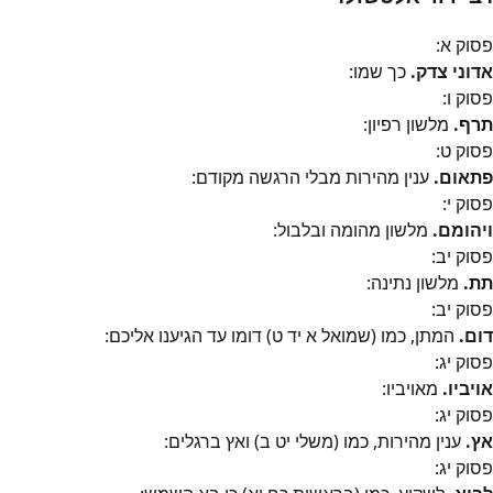
פסוק
א
:
אדוני צדק.
כך שמו:
פסוק
ו
:
תרף.
מלשון רפיון:
פסוק
ט
:
פתאום.
ענין מהירות מבלי הרגשה מקודם:
פסוק
י
:
ויהומם.
מלשון מהומה ובלבול:
פסוק
יב
:
תת.
מלשון נתינה:
פסוק
יב
:
דום.
המתן, כמו (שמואל א יד ט) דומו עד הגיענו אליכם:
פסוק
יג
:
אויביו.
מאויביו:
פסוק
יג
:
אץ.
ענין מהירות, כמו (משלי יט ב) ואץ ברגלים:
פסוק
יג
: