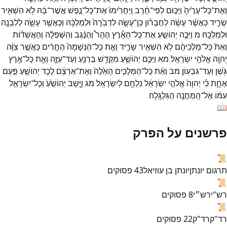
וְאֶת־
כָּל־
עָרֶ֙יהָ֙
וַיַּכּ֣וּם
לְפִי־
חֶ֔רֶב
וַֽיַּחֲרִ֙ימוּ֙
אֶת־
כָּל־
נֶ֣פֶשׁ
אֲשֶׁר־
בָּ֔הּ
לֹ֥א
הִשְׁאִ֖יר
שָׂרִ֑יד
כַּאֲשֶׁ֨ר
עָשָׂ֜ה
לְחֶבְר֗וֹן
כֵּן־
עָשָׂ֤ה
לִדְבִ֙רָה֙
וּלְמַלְכָּ֔הּ
וְכַאֲשֶׁ֥ר
עָשָׂ֛ה
לְלִבְנָ֖ה
וּלְמַלְכָּֽהּ׃
מ
וַיַּכֶּ֣ה
יְהוֹשֻׁ֣עַ
אֶת־
כָּל־
הָאָ֡רֶץ
הָהָר֩
וְהַנֶּ֨גֶב
וְהַשְּׁפֵלָ֜ה
וְהָאֲשֵׁד֗וֹת
וְאֵת֙
כָּל־
מַלְכֵיהֶ֔ם
לֹ֥א
הִשְׁאִ֖יר
שָׂרִ֑יד
וְאֵ֤ת
כָּל־
הַנְּשָׁמָה֙
הֶחֱרִ֔ים
כַּאֲשֶׁ֣ר
צִוָּ֔ה
יְהוָ֖ה
אֱלֹהֵ֥י
יִשְׂרָאֵֽל׃
מא
וַיַּכֵּ֧ם
יְהוֹשֻׁ֛עַ
מִקָּדֵ֥שׁ
בַּרְנֵ֖עַ
וְעַד־
עַזָּ֑ה
וְאֵ֛ת
כָּל־
אֶ֥רֶץ
גֹּ֖שֶׁן
וְעַד־
גִּבְעֽוֹן׃
מב
וְאֵ֨ת
כָּל־
הַמְּלָכִ֤ים
הָאֵ֙לֶּה֙
וְאֶת־
אַרְצָ֔ם
לָכַ֥ד
יְהוֹשֻׁ֖עַ
פַּ֣עַם
אֶחָ֑ת
כִּ֗י
יְהוָה֙
אֱלֹהֵ֣י
יִשְׂרָאֵ֔ל
נִלְחָ֖ם
לְיִשְׂרָאֵֽל׃
מג
וַיָּ֤שָׁב
יְהוֹשֻׁ֙עַ֙
וְכָל־
יִשְׂרָאֵ֣ל
עִמּ֔וֹ
אֶל־
הַֽמַּחֲנֶ֖ה
הַגִּלְגָּֽלָה׃
📖
פרשנים על הפרק
📜
תרגום יונתן
יונתן בן עוזיאל
43
פסוקים
📜
רש"י
רש״י
8
פסוקים
📜
רד"ק
רד"ק
22
פסוקים