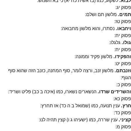
לבוא.
לשקוע, כמו (בראשית כח יא) כי בא השמש:
פסוק
יג
:
תמים.
מלשון תם ושלם:
פסוק
טז
:
ויחבאו.
נסתרו, והוא מלשון מחבואה:
פסוק
יח
:
גולו.
גלגלו:
פסוק
יח
:
והפקידו.
מלשון פקיד וממונה:
פסוק
יט
:
וזנבתם.
מלשון זנב, ורצה לומר, סוף המחנה, כזנב הזה שהוא סוף
הגוף:
פסוק
כ
:
והשרידים שרדו.
הנשארים נשארו, כמו (איכה ב כב) פליט ושריד:
פסוק
כא
:
חרץ.
ענין תנועה, כמו (שמואל ב ה כד) אז תחרץ:
פסוק
כד
:
קציני.
ענין שררה, כמו (ישעיהו ג ו) קצין תהיה לנו:
פסוק
מ
: