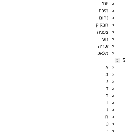
יונה
מיכה
נחום
חבקוק
צפניה
חגי
זכריה
מלאכי
כ
א
ב
ג
ד
ה
ו
ז
ח
ט
י