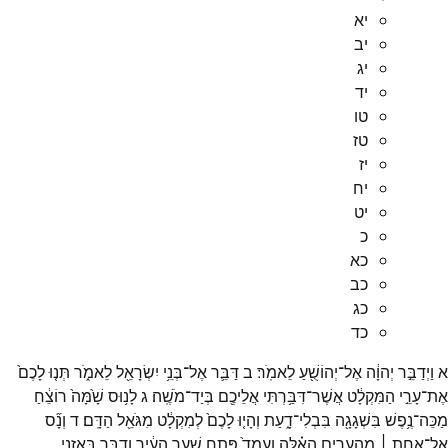
יא
יב
יג
יד
טו
טז
יז
יח
יט
כ
כא
כב
כג
כד
א
וַיְדַבֵּ֣ר
יְהוָ֔ה
אֶל־
יְהוֹשֻׁ֖עַ
לֵאמֹֽר׃
ב
דַּבֵּ֛ר
אֶל־
בְּנֵ֥י
יִשְׂרָאֵ֖ל
לֵאמֹ֑ר
תְּנ֤וּ
לָכֶם֙
אֶת־
עָרֵ֣י
הַמִּקְלָ֔ט
אֲשֶׁר־
דִּבַּ֥רְתִּי
אֲלֵיכֶ֖ם
בְּיַד־
מֹשֶֽׁה׃
ג
לָנ֥וּס
שָׁ֙מָּה֙
רוֹצֵ֔חַ
מַכֵּה־
נֶ֥פֶשׁ
בִּשְׁגָגָ֖ה
בִּבְלִי־
דָ֑עַת
וְהָי֤וּ
לָכֶם֙
לְמִקְלָ֔ט
מִגֹּאֵ֖ל
הַדָּֽם׃
ד
וְנָ֞ס
אֶל־
אַחַ֣ת ׀
מֵהֶעָרִ֣ים
הָאֵ֗לֶּה
וְעָמַד֙
פֶּ֚תַח
שַׁ֣עַר
הָעִ֔יר
וְדִבֶּ֛ר
בְּאָזְנֵ֛י