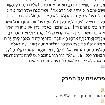
זִקְנֵ֥י־
הָעִֽיר
הַהִ֖יא
אֶת־
דְּבָרָ֑יו
וְאָסְפ֨וּ
אֹת֤וֹ
הָעִ֙ירָה֙
אֲלֵיהֶ֔ם
וְנָתְנוּ־
ל֥וֹ
מָק֖וֹם
וְיָשַׁ֥ב
עִמָּֽם׃
ה
וְכִ֨י
יִרְדֹּ֜ף
גֹּאֵ֤ל
הַדָּם֙
אַֽחֲרָ֔יו
וְלֹֽא־
יַסְגִּ֥רוּ
אֶת־
הָרֹצֵ֖חַ
בְּיָד֑וֹ
כִּ֤י
בִבְלִי־
דַ֙עַת֙
הִכָּ֣ה
אֶת־
רֵעֵ֔הוּ
וְלֹֽא־
שֹׂנֵ֥א
ה֛וּא
ל֖וֹ
מִתְּמ֥וֹל
שִׁלְשֽׁוֹם׃
ו
וְיָשַׁ֣ב ׀
בָּעִ֣יר
הַהִ֗יא
עַד־
עָמְד֞וֹ
לִפְנֵ֤י
הָֽעֵדָה֙
לַמִּשְׁפָּ֔ט
עַד־
מוֹת֙
הַכֹּהֵ֣ן
הַגָּד֔וֹל
אֲשֶׁ֥ר
יִהְיֶ֖ה
בַּיָּמִ֣ים
הָהֵ֑ם
אָ֣ז ׀
יָשׁ֣וּב
הָרוֹצֵ֗חַ
וּבָ֤א
אֶל־
עִירוֹ֙
וְאֶל־
בֵּית֔וֹ
אֶל־
הָעִ֖יר
אֲשֶׁר־
נָ֥ס
מִשָּֽׁם׃
ז
וַיַּקְדִּ֜שׁוּ
אֶת־
קֶ֤דֶשׁ
בַּגָּלִיל֙
בְּהַ֣ר
נַפְתָּלִ֔י
וְאֶת־
שְׁכֶ֖ם
בְּהַ֣ר
אֶפְרָ֑יִם
וְאֶת־
קִרְיַ֥ת
אַרְבַּ֛ע
הִ֥יא
חֶבְר֖וֹן
בְּהַ֥ר
יְהוּדָֽה׃
ח
וּמֵעֵ֜בֶר
לְיַרְדֵּ֤ן
יְרִיחוֹ֙
מִזְרָ֔חָה
נָתְנ֞וּ
אֶת־
בֶּ֧צֶר
בַּמִּדְבָּ֛ר
בַּמִּישֹׁ֖ר
מִמַּטֵּ֣ה
רְאוּבֵ֑ן
וְאֶת־
רָאמֹ֤ת
בַּגִּלְעָד֙
מִמַּטֵּה־
גָ֔ד
וְאֶת־
גלון
(
גּוֹלָ֥ן
)
בַּבָּשָׁ֖ן
מִמַּטֵּ֥ה
מְנַשֶּֽׁה׃
ט
אֵ֣לֶּה
הָיוּ֩
עָרֵ֨י
הַמּֽוּעָדָ֜ה
לְכֹ֣ל ׀
בְּנֵ֣י
יִשְׂרָאֵ֗ל
וְלַגֵּר֙
הַגָּ֣ר
בְּתוֹכָ֔ם
לָנ֣וּס
שָׁ֔מָּה
כָּל־
מַכֵּה־
נֶ֖פֶשׁ
בִּשְׁגָגָ֑ה
וְלֹ֣א
יָמ֗וּת
בְּיַד֙
גֹּאֵ֣ל
הַדָּ֔ם
עַד־
עָמְד֖וֹ
לִפְנֵ֥י
הָעֵדָֽה׃
📖
פרשנים על הפרק
📜
תרגום יונתן
יונתן בן עוזיאל
9
פסוקים
📜